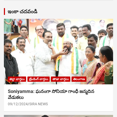
ఇంకా చదవండి
జిల్లా వార్తలు
ట్రేండింగ్ వార్తలు
తాజా వార్తలు
తెలంగాణ
Soniyamma: ఘ‌నంగా సోనియా గాంధీ జ‌న్మ‌దిన
వేడుక‌లు
09/12/2024
SIRA NEWS