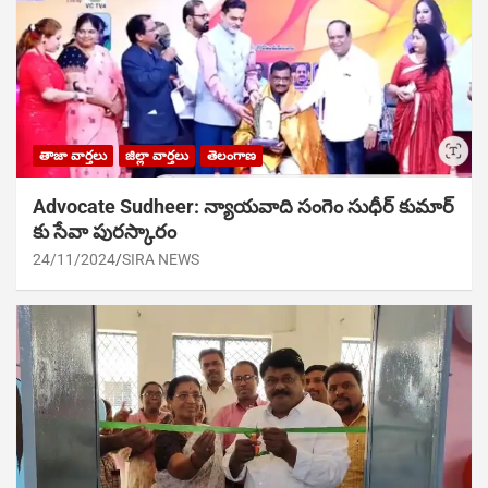
తాజా వార్తలు
జిల్లా వార్తలు
తెలంగాణ
Advocate Sudheer: న్యాయవాది సంగెం సుధీర్ కుమార్
కు సేవా పురస్కారం
24/11/2024
SIRA NEWS