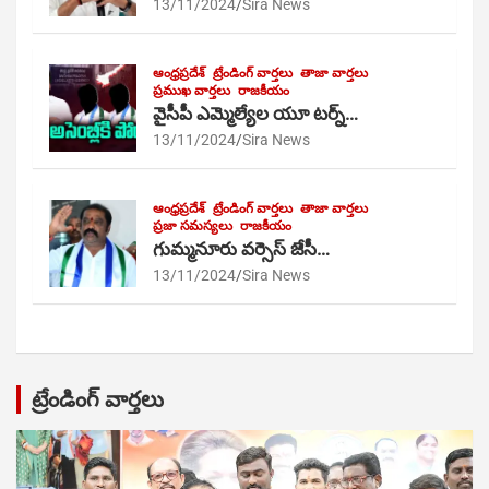
13/11/2024
Sira News
ఆంధ్రప్రదేశ్
ట్రేండింగ్ వార్తలు
తాజా వార్తలు
ప్రముఖ వార్తలు
రాజకీయం
వైసీపీ ఎమ్మెల్యేల యూ టర్న్…
13/11/2024
Sira News
ఆంధ్రప్రదేశ్
ట్రేండింగ్ వార్తలు
తాజా వార్తలు
ప్రజా సమస్యలు
రాజకీయం
గుమ్మనూరు వర్సెస్ జేసీ…
13/11/2024
Sira News
ట్రేండింగ్ వార్తలు