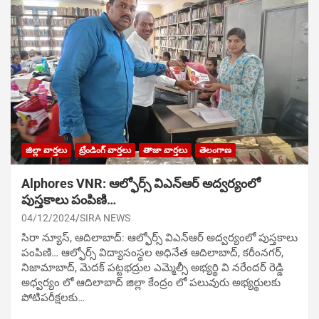
జిల్లా వార్తలు
ట్రేండింగ్ వార్తలు
తాజా వార్తలు
తెలంగాణ
Alphores VNR: ఆల్ఫోర్స్ విఎన్ఆర్ అద్వర్యంలో
పుస్తకాలు పంపిణి…
04/12/2024
SIRA NEWS
సిరా న్యూస్, ఆదిలాబాద్: ఆల్ఫోర్స్ విఎన్ఆర్ అద్వర్యంలో పుస్తకాలు
పంపిణి… ఆల్ఫోర్స్ విద్యాసంస్థల అధినేత ఆదిలాబాద్, కరీంనగర్,
నిజామాబాద్, మెదక్ పట్టభద్రుల ఎమ్మెల్సీ అభ్యర్థి వి నరేందర్ రెడ్డి
అధ్వర్యం లో ఆదిలాబాద్ జిల్లా కేంద్రం లో పలువురు అభ్యర్థులకు
పోటిప‌రీక్ష‌ల‌కు…