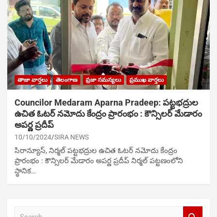
తాజా వార్తలు
తెలంగాణ
ప్రజా సమస్యలు
ప్రముఖ వార్తలు
Councilor Medaram Aparna Pradeep: పట్టభద్రుల
ఉచిత ఓటర్ నమోదు కేంద్రం ప్రారంభం : కౌన్సిలర్ మేడారం
అపర్ణ ప్రదీప్
10/10/2024
SIRA NEWS
సిరాన్యూస్‌, నిర్మల్ పట్టభద్రుల ఉచిత ఓటర్ నమోదు కేంద్రం
ప్రారంభం : కౌన్సిలర్ మేడారం అపర్ణ ప్రదీప్ నిర్మల్ పట్టణంలోని
స్థానిక…
S