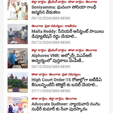
జిల్లా వార్తలు
ట్రేండింగ్ వార్తలు
తాజా వార్తలు
తెలంగాణ
Soniyamma: ఘ‌నంగా సోనియా గాంధీ
జ‌న్మ‌దిన వేడుక‌లు
09/12/2024
SIRA NEWS
తెలంగాణ
ప్రజా సమస్యలు
రాజకీయం
Malla Reddy: సీనియర్ అసిస్టెంట్ సాయిలు
డిప్యూటేషన్ రద్దు చేయాలి…
09/12/2024
SIRA NEWS
జిల్లా వార్తలు
ట్రేండింగ్ వార్తలు
తాజా వార్తలు
తెలంగాణ
Alphores VNR: ఆల్ఫోర్స్ విఎన్ఆర్
అద్వర్యంలో పుస్తకాలు పంపిణి…
04/12/2024
SIRA NEWS
తాజా వార్తలు
తెలంగాణ
ప్రజా సమస్యలు
High Court Order:15 రోజుల్లోగా ఐటీడీఏ
కేసులన్నింటినీ కలెక్టర్ కు బదిలీ చేయాలి…
27/11/2024
SIRA NEWS
తాజా వార్తలు
జిల్లా వార్తలు
తెలంగాణ
Advocate Sudheer: న్యాయవాది సంగెం
సుధీర్ కుమార్ కు సేవా పురస్కారం