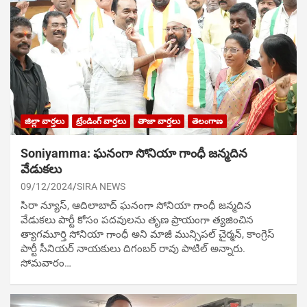
జిల్లా వార్తలు
ట్రేండింగ్ వార్తలు
తాజా వార్తలు
తెలంగాణ
Soniyamma: ఘ‌నంగా సోనియా గాంధీ జ‌న్మ‌దిన
వేడుక‌లు
09/12/2024
SIRA NEWS
సిరా న్యూస్, ఆదిలాబాద్ ఘ‌నంగా సోనియా గాంధీ జ‌న్మ‌దిన
వేడుక‌లు పార్టీ కోసం ప‌ద‌వుల‌ను తృణ ప్రాయంగా త్య‌జించిన
త్యాగమూర్తి సోనియా గాంధీ అని మాజీ మున్సిప‌ల్ చైర్మ‌న్, కాంగ్రెస్
పార్టీ సీనియ‌ర్ నాయ‌కులు దిగంబ‌ర్ రావు పాటిల్ అన్నారు.
సోమవారం…