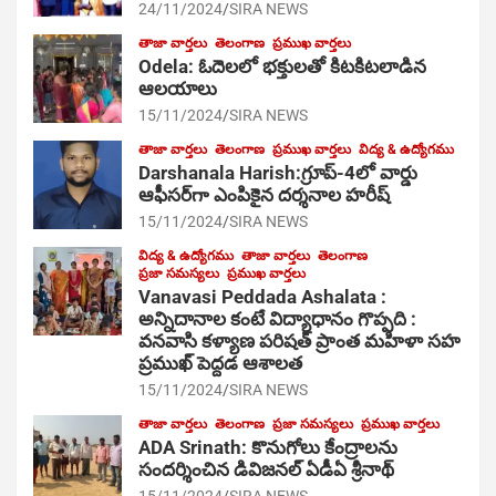
24/11/2024
SIRA NEWS
తాజా వార్తలు
తెలంగాణ
ప్రముఖ వార్తలు
Odela: ఓదెల‌లో భక్తులతో కిటకిటలాడిన
ఆల‌యాలు
15/11/2024
SIRA NEWS
తాజా వార్తలు
తెలంగాణ
ప్రముఖ వార్తలు
విద్య & ఉద్యోగము
Darshanala Harish:గ్రూప్-4లో వార్డు
ఆఫీసర్‌గా ఎంపికైన దర్శనాల హరీష్
15/11/2024
SIRA NEWS
విద్య & ఉద్యోగము
తాజా వార్తలు
తెలంగాణ
ప్రజా సమస్యలు
ప్రముఖ వార్తలు
Vanavasi Peddada Ashalata :
అన్నిదానాల కంటే విద్యాధానం గొప్పది :
వనవాసి కళ్యాణ పరిషత్ ప్రాంత మహిళా సహ
ప్రముఖ్ పెద్దడ ఆశాలత
15/11/2024
SIRA NEWS
తాజా వార్తలు
తెలంగాణ
ప్రజా సమస్యలు
ప్రముఖ వార్తలు
ADA Srinath: కొనుగోలు కేంద్రాల‌ను
సంద‌ర్శించిన డివిజనల్ ఏడీఏ శ్రీనాథ్