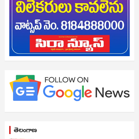
తెలంగాణ