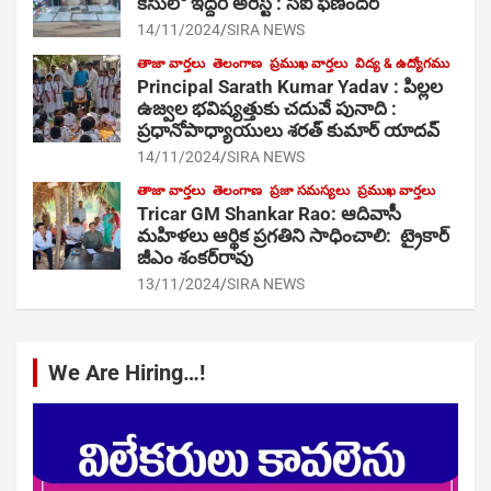
కేసులో ఇద్దరి అరెస్ట్ : సీఐ ఫణిందర్
14/11/2024
SIRA NEWS
తాజా వార్తలు
తెలంగాణ
ప్రముఖ వార్తలు
విద్య & ఉద్యోగము
Principal Sarath Kumar Yadav : పిల్లల
ఉజ్వల భవిష్యత్తుకు చదువే పునాది :
ప్రధానోపాధ్యాయులు శరత్ కుమార్ యాదవ్
14/11/2024
SIRA NEWS
తాజా వార్తలు
తెలంగాణ
ప్రజా సమస్యలు
ప్రముఖ వార్తలు
Tricar GM Shankar Rao: ఆదివాసీ
మహిళలు ఆర్థిక ప్రగతిని సాధించాలి: ట్రైకార్
జీఎం శంకర్‌రావు
13/11/2024
SIRA NEWS
We Are Hiring…!