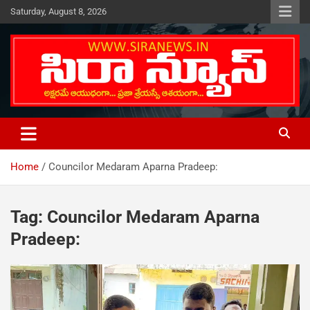
Skip
Saturday, August 8, 2026
to
content
Telugu Online News Daily
SIRA NEWS
Home
Councilor Medaram Aparna Pradeep:
Tag:
Councilor Medaram Aparna
Pradeep: