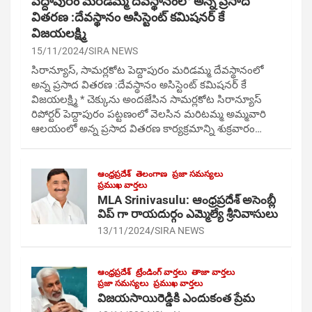
పెద్దాపురం మరిడమ్మ దేవస్థానంలో అన్న ప్రసాద
వితరణ :దేవస్థానం అసిస్టెంట్ కమిషనర్ కే
విజయలక్ష్మి
15/11/2024
SIRA NEWS
సిరాన్యూస్, సామర్లకోట పెద్దాపురం మరిడమ్మ దేవస్థానంలో
అన్న ప్రసాద వితరణ :దేవస్థానం అసిస్టెంట్ కమిషనర్ కే
విజయలక్ష్మి * చెక్కును అందజేసిన సామర్లకోట సిరాన్యూస్
రిపోర్టర్ పెద్దాపురం పట్టణంలో వెలసిన మరిటమ్మ అమ్మవారి
ఆలయంలో అన్న ప్రసాద వితరణ కార్యక్రమాన్ని శుక్రవారం…
ఆంధ్రప్రదేశ్
తెలంగాణ
ప్రజా సమస్యలు
ప్రముఖ వార్తలు
MLA Srinivasulu: ఆంధ్రప్రదేశ్ అసెంబ్లీ
విప్ గా రాయదుర్గం ఎమ్మెల్యే శ్రీనివాసులు
13/11/2024
SIRA NEWS
ఆంధ్రప్రదేశ్
ట్రేండింగ్ వార్తలు
తాజా వార్తలు
ప్రజా సమస్యలు
ప్రముఖ వార్తలు
విజయసాయిరెడ్డికి ఎందుకంత ప్రేమ