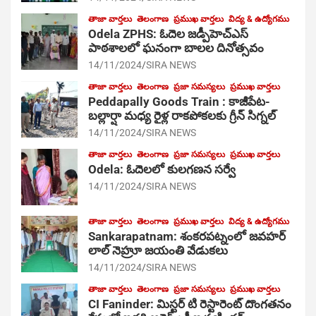
తాజా వార్తలు
తెలంగాణ
ప్రముఖ వార్తలు
విద్య & ఉద్యోగము
Odela ZPHS: ఓదెల జ‌డ్పీహెచ్ఎస్
పాఠ‌శాల‌లో ఘనంగా బాలల దినోత్సవం
14/11/2024
SIRA NEWS
తాజా వార్తలు
తెలంగాణ
ప్రజా సమస్యలు
ప్రముఖ వార్తలు
Peddapally Goods Train : కాజీపేట-
బల్లార్షా మధ్య రైళ్ల రాకపోకలకు గ్రీన్ సిగ్నల్
14/11/2024
SIRA NEWS
తాజా వార్తలు
తెలంగాణ
ప్రజా సమస్యలు
ప్రముఖ వార్తలు
Odela: ఓదెలలో కులగణన సర్వే
14/11/2024
SIRA NEWS
తాజా వార్తలు
తెలంగాణ
ప్రముఖ వార్తలు
విద్య & ఉద్యోగము
Sankarapatnam: శంకరపట్నంలో జవహర్
లాల్ నెహ్రూ జయంతి వేడుకలు
14/11/2024
SIRA NEWS
తాజా వార్తలు
తెలంగాణ
ప్రజా సమస్యలు
ప్రముఖ వార్తలు
CI Faninder: మిస్టర్ టి రెస్టారెంట్ దొంగతనం