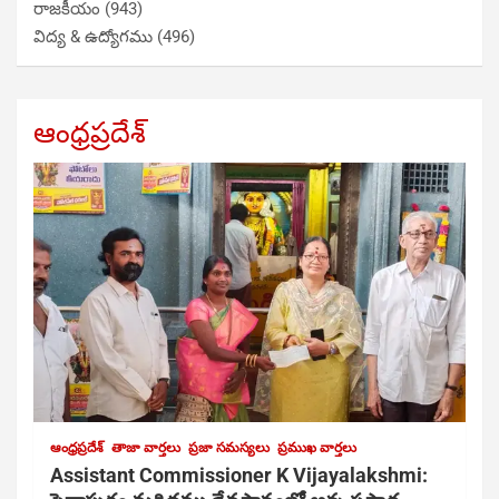
రాజకీయం
(943)
విద్య & ఉద్యోగము
(496)
ఆంధ్రప్రదేశ్
ఆంధ్రప్రదేశ్
తాజా వార్తలు
ప్రజా సమస్యలు
ప్రముఖ వార్తలు
Assistant Commissioner K Vijayalakshmi: