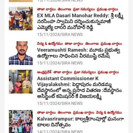
15/11/2024
SIRA NEWS
తాజా వార్తలు
తెలంగాణ
ప్రజా సమస్యలు
ప్రముఖ వార్తలు
EX MLA Dasari Manohar Reddy: శ్రీ లక్ష్మీ
నరసింహ స్వామిని దర్శించుకున్నమాజీ
ఎమ్మెల్యే దాసరి మనోహర్ రెడ్డి
15/11/2024
SIRA NEWS
విద్య & ఉద్యోగము
తాజా వార్తలు
తెలంగాణ
ప్రముఖ వార్తలు
Veeramushti Ramesh: మూడు ప్రభుత్వ
ఉద్యోగాలు సాధించిన వీరముష్టి రమేష్
15/11/2024
SIRA NEWS
ఆంధ్రప్రదేశ్
తాజా వార్తలు
ప్రజా సమస్యలు
ప్రముఖ వార్తలు
Assistant Commissioner K
Vijayalakshmi: పెద్దాపురం మరిడమ్మ
దేవస్థానంలో అన్న ప్రసాద వితరణ :దేవస్థానం
అసిస్టెంట్ కమిషనర్ కే విజయలక్ష్మి
15/11/2024
SIRA NEWS
తాజా వార్తలు
తెలంగాణ
ప్రముఖ వార్తలు
విద్య & ఉద్యోగము
Kalvasrirampur: కాల్వశ్రీరాంపూర్లో ఘనంగా
బాలల దినోత్సవం
14/11/2024
SIRA NEWS