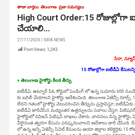
తాజా వార్తలు
తెలంగాణ
ప్రజా సమస్యలు
High Court Order:15 రోజుల్లోగా ఐటీ
చేయాలి…
27/11/2024
SIRA NEWS
Post Views:
1,243
సిరా, న్యూస
15 రోజుల్లోగా ఐటీడీఏ కేసులన్న
+ తెలంగాణ హైకోర్టు కీలక తీర్పు
ఐటీడీఏ, ఉట్నూర్ పిఓ కోర్టులో పెండింగ్ లో ఉన్న సుమారు 600 నుండి 8
కు బదిలీ చేయాలని హైకోర్టు ఆదేశించింది. తెలంగాణ ఏజెన్సీ రూల్స్, 
లేదని గతంలో హైకోర్టు వెలువరించిన తీర్పును ప్రస్తావిస్తూ, ఐటీడీ
ఐటీడీఏ జారీచేసిన మధ్యంతర ఉత్తర్వులను సవాలు చేస్తూ, పిటిషనర్ ద
హైకోర్టులో రివిజన్ పిటిషన్ దాఖలు చేశారు. వాదనలు విన్న హైకోర్టు
వీలైనంత త్వరగా కేసును పరిష్కరించాలని ఆదేశాలు జారీ చేసింది. దీం
లో ఉన్న అన్ని ఏజెన్సీ సివిల్ కేసులను ఆయా జిల్లాల కలెక్టర్లకు 15 రో