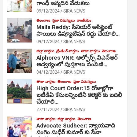
గాంధీ జ‌న్మ‌దిన వేడుక‌లు
09/12/2024
SIRA NEWS
తెలంగాణ
ప్రజా సమస్యలు
రాజకీయం
Malla Reddy: సీనియర్ అసిస్టెంట్
సాయిలు డిప్యూటేషన్ రద్దు చేయాలి…
09/12/2024
SIRA NEWS
జిల్లా వార్తలు
ట్రేండింగ్ వార్తలు
తాజా వార్తలు
తెలంగాణ
Alphores VNR: ఆల్ఫోర్స్ విఎన్ఆర్
అద్వర్యంలో పుస్తకాలు పంపిణి…
04/12/2024
SIRA NEWS
తాజా వార్తలు
తెలంగాణ
ప్రజా సమస్యలు
High Court Order:15 రోజుల్లోగా
ఐటీడీఏ కేసులన్నింటినీ కలెక్టర్ కు బదిలీ
చేయాలి…
27/11/2024
SIRA NEWS
తాజా వార్తలు
జిల్లా వార్తలు
తెలంగాణ
Advocate Sudheer: న్యాయవాది
సంగెం సుధీర్ కుమార్ కు సేవా