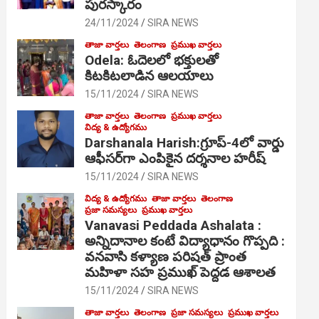
పురస్కారం
24/11/2024
SIRA NEWS
తాజా వార్తలు
తెలంగాణ
ప్రముఖ వార్తలు
Odela: ఓదెల‌లో భక్తులతో
కిటకిటలాడిన ఆల‌యాలు
15/11/2024
SIRA NEWS
తాజా వార్తలు
తెలంగాణ
ప్రముఖ వార్తలు
విద్య & ఉద్యోగము
Darshanala Harish:గ్రూప్-4లో వార్డు
ఆఫీసర్‌గా ఎంపికైన దర్శనాల హరీష్
15/11/2024
SIRA NEWS
విద్య & ఉద్యోగము
తాజా వార్తలు
తెలంగాణ
ప్రజా సమస్యలు
ప్రముఖ వార్తలు
Vanavasi Peddada Ashalata :
అన్నిదానాల కంటే విద్యాధానం గొప్పది :
వనవాసి కళ్యాణ పరిషత్ ప్రాంత
మహిళా సహ ప్రముఖ్ పెద్దడ ఆశాలత
15/11/2024
SIRA NEWS
తాజా వార్తలు
తెలంగాణ
ప్రజా సమస్యలు
ప్రముఖ వార్తలు