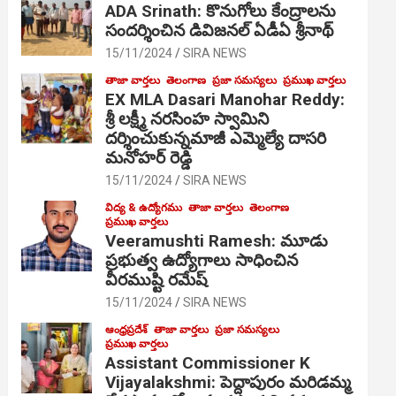
ADA Srinath: కొనుగోలు కేంద్రాల‌ను
సంద‌ర్శించిన డివిజనల్ ఏడీఏ శ్రీనాథ్
15/11/2024
SIRA NEWS
తాజా వార్తలు
తెలంగాణ
ప్రజా సమస్యలు
ప్రముఖ వార్తలు
EX MLA Dasari Manohar Reddy:
శ్రీ లక్ష్మీ నరసింహ స్వామిని
దర్శించుకున్నమాజీ ఎమ్మెల్యే దాసరి
మనోహర్ రెడ్డి
15/11/2024
SIRA NEWS
విద్య & ఉద్యోగము
తాజా వార్తలు
తెలంగాణ
ప్రముఖ వార్తలు
Veeramushti Ramesh: మూడు
ప్రభుత్వ ఉద్యోగాలు సాధించిన
వీరముష్టి రమేష్
15/11/2024
SIRA NEWS
ఆంధ్రప్రదేశ్
తాజా వార్తలు
ప్రజా సమస్యలు
ప్రముఖ వార్తలు
Assistant Commissioner K
Vijayalakshmi: పెద్దాపురం మరిడమ్మ