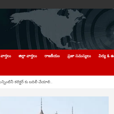
వార్తలు
జిల్లా వార్తలు
రాజకీయం
ప్రజా సమస్యలు
విద్య & 
్నింటినీ కలెక్టర్ కు బదిలీ చేయాలి…