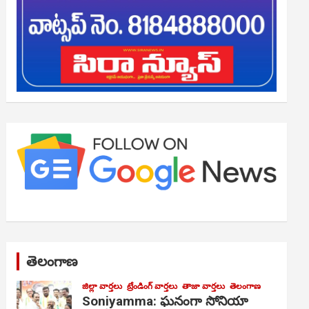
తెలంగాణ
జిల్లా వార్తలు
ట్రేండింగ్ వార్తలు
తాజా వార్తలు
తెలంగాణ
Soniyamma: ఘ‌నంగా సోనియా