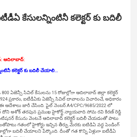
డీఏ కేసులన్నింటినీ కలెక్టర్ కు బదిలీ
్: ఆదిలాబాద్:
ింటినీ కలెక్టర్ కు బదిలీ చేయాలి…
00 ఏజెన్సీ సివిల్ కేసులను 15 రోజుల్లోగా ఆదిలాబాద్ జిల్లా కలెక్టర్
1924 ప్రకారం, ఐటీడీఏకు ఏజెన్సీ సివిల్ దావాలను విచారించే, అధికారం
ఏకు ఈ ఆదేశాలు జారీ చేసింది. ఫైల్ నెంబర్.A4/CPC/9685/2022 లో
ోని అశోక్ తరపున ప్రముఖ హైకోర్ట్ న్యాయవాది సోమ రవి కిరణ్ రెడ్డి
, పిటిషనర్ కేసును వెంటనే ఆదిలాబాద్ కలెక్టర్ బదిలీ చేయడంతో పాటు
తోపాటు గతంలో హైకోర్టు ఇచ్చిన తీర్పు మేరకు ఐటిడిఏ వద్ద పెండింగ్
జుల్లోగా బదిలీ చేయాలని పేర్కొంది. దీంతో గత కొన్ని ఏళ్లుగా ఐటీడీఏ