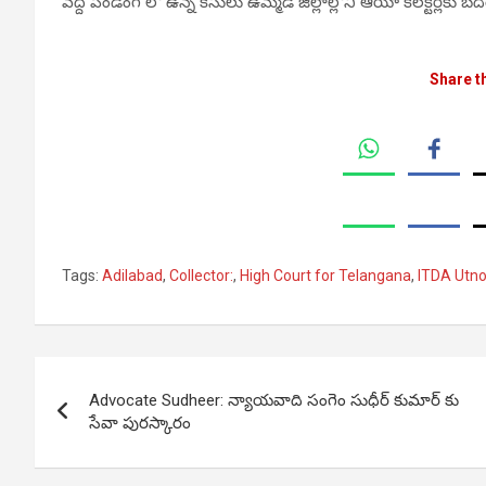
వద్ద పెండింగ్ లో ఉన్న కేసులు ఉమ్మడి జిల్లాల్లోని ఆయా కలెక్టర్లకు బద
Share t
Tags:
Adilabad
,
Collector:
,
High Court for Telangana
,
ITDA Utno
Post
Advocate Sudheer: న్యాయవాది సంగెం సుధీర్ కుమార్ కు
navigation
సేవా పురస్కారం