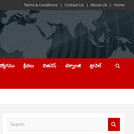
Terms & Conditions
Contact Us
About Us
Home
ఉద్యోగము
క్రీడలు
బిజినెస్
టెక్నాలజీ
ట్రావెల్
S
e
a