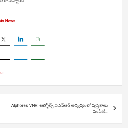
ిలీ కానున్నాయి.
his News…
or
Alphores VNR: ఆల్ఫోర్స్ విఎన్ఆర్ అద్వర్యంలో పుస్తకాలు
పంపిణి…