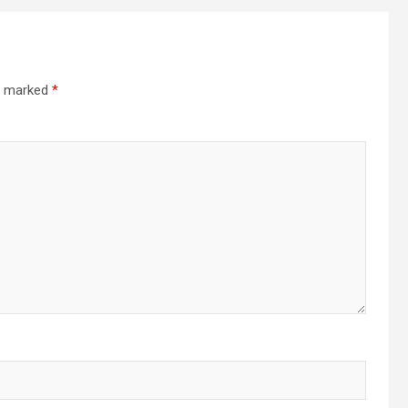
re marked
*