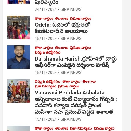
పురస్కారం
24/11/2024
SIRA NEWS
తాజా వార్తలు
తెలంగాణ
ప్రముఖ వార్తలు
Odela: ఓదెల‌లో భక్తులతో
కిటకిటలాడిన ఆల‌యాలు
15/11/2024
SIRA NEWS
తాజా వార్తలు
తెలంగాణ
ప్రముఖ వార్తలు
విద్య & ఉద్యోగము
Darshanala Harish:గ్రూప్-4లో వార్డు
ఆఫీసర్‌గా ఎంపికైన దర్శనాల హరీష్
15/11/2024
SIRA NEWS
విద్య & ఉద్యోగము
తాజా వార్తలు
తెలంగాణ
ప్రజా సమస్యలు
ప్రముఖ వార్తలు
Vanavasi Peddada Ashalata :
అన్నిదానాల కంటే విద్యాధానం గొప్పది :
వనవాసి కళ్యాణ పరిషత్ ప్రాంత
మహిళా సహ ప్రముఖ్ పెద్దడ ఆశాలత
15/11/2024
SIRA NEWS
తాజా వార్తలు
తెలంగాణ
ప్రజా సమస్యలు
ప్రముఖ వార్తలు