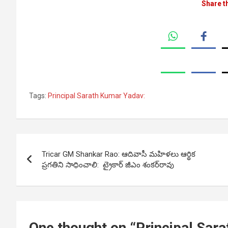
Share t
Tags:
Principal Sarath Kumar Yadav:
Post
Tricar GM Shankar Rao: ఆదివాసీ మహిళలు ఆర్థిక
navigation
ప్రగతిని సాధించాలి: ట్రైకార్ జీఎం శంకర్‌రావు
One thought on “
Principal Sara