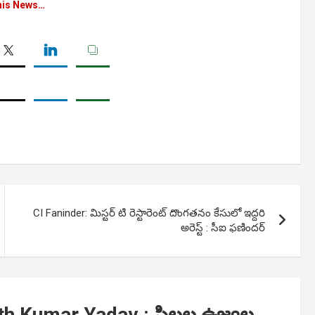
his News…
CI Faninder: మిస్టర్ టి రెస్టారెంట్ దొంగతనం కేసులో ఇద్దరి
అరెస్ట్ : సీఐ ఫణిందర్
th Kumar Yadav : పిల్లల ఉజ్వల