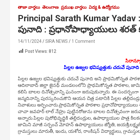
తాజా వార్తలు
తెలంగాణ
ప్రముఖ వార్తలు
విద్య & ఉద్యోగము
Principal Sarath Kumar Yadav : 
పునాది : ప్రధానోపాధ్యాయులు శరత
14/11/2024
SIRA NEWS
1 Comment
Post Views:
812
సిరాన్యూ
పిల్లల ఉజ్వల భవిష్యత్తుకు చదువే పునాది
పిల్లల ఉజ్వల భవిష్యత్తుకు చదువే పునాది అని ప్రాథమికోన్నత పా
ఆదిలాబాద్ జిల్లా జైనథ్ మండలంలోని ప్రాథమికోన్నత పాఠశాల, జామ
కలిసి బాలల దినోత్సవాన్ని ఘనంగా జరుపుకున్నారు. ఈ సందర్బంగా
జన్మదినాన్ని పురస్కరించుకొని ఆయన చిత్ర పటానికి పిల్లల తల్లిదండ
నివాళులు అర్పించారు.ప్రాథమికోన్నత పాఠశాల ప్రధానోపాధ్యాయులు
చాచా జవహర్ లాల్ నేహ్రు పుట్టినరోజును బాలల దినోత్సవంగా జరుప
అన్నారు.పిల్లల పురోభివృధ్ధికి తల్లిదండ్రుల, ఉపాధ్యాయుల పాత్ర కి
జామిని మాజీ సర్పంచ్ మోహన్ ఉపాధ్యాయులు జ్యోతి, జయశ్రీ,లక్ష్మ
గ్రామస్తులు మారుతీ, ఇందు, యశోద, రాంకిషన్ విద్యార్థులు, గ్రామస్తు