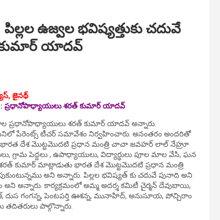
పిల్లల ఉజ్వల భవిష్యత్తుకు చదువే
్ కుమార్ యాదవ్
స్‌, జైన‌థ్‌
:
ప్రధానోపాధ్యాయులు శరత్ కుమార్ యాదవ్
ఠశాల ప్రధానోపాధ్యాయులు శరత్ కుమార్ యాదవ్ అన్నారు.
ినిలో పేరెంట్స్ టీచర్ సమావేశం నిర్వహించారు. అనంత‌రం అందరితో
 భారత దేశ మొట్టమొదటి ప్రధాన మంత్రి చాచా జవహర్ లాల్ నేహ్రూ
్రులు, గ్రామ పెద్దలు , ఉపాధ్యాయులు, విద్యార్థులు పూల మాల వేసి, ఘన
 శరత్ కుమార్ మాట్లాడుతు భారత దేశ మొట్టమొదటి ప్రధాన మంత్రి
ుకుంటున్నము అని అన్నారు. పిల్లల భవిష్యత్ కు చదువే పునాది అని
లకం అని అన్నారు. కార్యక్రమంలో అమ్మ అదర్శ కమిటీ చైర్మన్ దేవుబాయి,
ణ్, దుస గంగన్న, పెంటపర్తి ఊశన్న, మునాహిద్, అనుసూయ, పోచ్చిరాం
లు తదితరులు పాల్గొన్నారు.