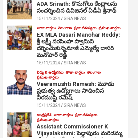
ADA Srinath: కొనుగోలు కేంద్రాల‌ను
సంద‌ర్శించిన డివిజనల్ ఏడీఏ శ్రీనాథ్
15/11/2024
SIRA NEWS
తాజా వార్తలు
తెలంగాణ
ప్రజా సమస్యలు
ప్రముఖ వార్తలు
EX MLA Dasari Manohar Reddy:
శ్రీ లక్ష్మీ నరసింహ స్వామిని
దర్శించుకున్నమాజీ ఎమ్మెల్యే దాసరి
మనోహర్ రెడ్డి
15/11/2024
SIRA NEWS
విద్య & ఉద్యోగము
తాజా వార్తలు
తెలంగాణ
ప్రముఖ వార్తలు
Veeramushti Ramesh: మూడు
ప్రభుత్వ ఉద్యోగాలు సాధించిన
వీరముష్టి రమేష్
15/11/2024
SIRA NEWS
ఆంధ్రప్రదేశ్
తాజా వార్తలు
ప్రజా సమస్యలు
ప్రముఖ వార్తలు
Assistant Commissioner K
Vijayalakshmi: పెద్దాపురం మరిడమ్మ