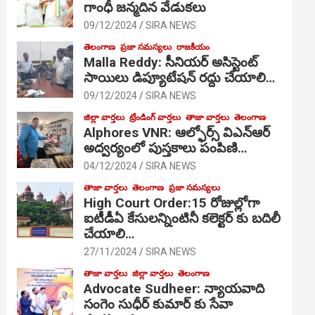
గాంధీ జ‌న్మ‌దిన వేడుక‌లు
09/12/2024
SIRA NEWS
తెలంగాణ
ప్రజా సమస్యలు
రాజకీయం
Malla Reddy: సీనియర్ అసిస్టెంట్
సాయిలు డిప్యూటేషన్ రద్దు చేయాలి…
09/12/2024
SIRA NEWS
జిల్లా వార్తలు
ట్రేండింగ్ వార్తలు
తాజా వార్తలు
తెలంగాణ
Alphores VNR: ఆల్ఫోర్స్ విఎన్ఆర్
అద్వర్యంలో పుస్తకాలు పంపిణి…
04/12/2024
SIRA NEWS
తాజా వార్తలు
తెలంగాణ
ప్రజా సమస్యలు
High Court Order:15 రోజుల్లోగా
ఐటీడీఏ కేసులన్నింటినీ కలెక్టర్ కు బదిలీ
చేయాలి…
27/11/2024
SIRA NEWS
తాజా వార్తలు
జిల్లా వార్తలు
తెలంగాణ
Advocate Sudheer: న్యాయవాది
సంగెం సుధీర్ కుమార్ కు సేవా