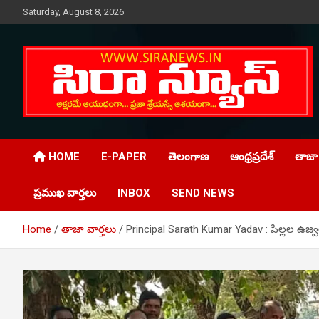
Skip
Saturday, August 8, 2026
to
content
Telugu Online News Daily
SIRA NEWS
HOME
E-PAPER
తెలంగాణ
ఆంధ్రప్రదేశ్
తాజా 
ప్రముఖ వార్తలు
INBOX
SEND NEWS
Home
తాజా వార్తలు
Principal Sarath Kumar Yadav : పిల్లల ఉజ్