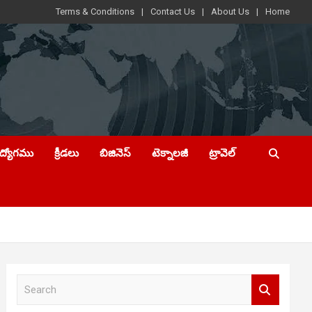
Terms & Conditions
Contact Us
About Us
Home
ఉద్యోగము
క్రీడలు
బిజినెస్
టెక్నాలజీ
ట్రావెల్
S
e
a