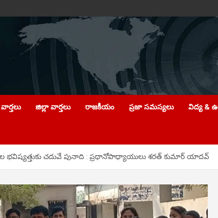
వార్తలు
జిల్లా వార్తలు
రాజకీయం
ప్రజా సమస్యలు
విద్య & 
వల భవిష్యత్తుకు చదువే పునాది : ప్రధానోపాధ్యాయులు శరత్ కుమార్ యాదవ్