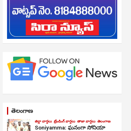
తెలంగాణ
జిల్లా వార్తలు
ట్రేండింగ్ వార్తలు
తాజా వార్తలు
తెలంగాణ
Soniyamma: ఘ‌నంగా సోనియా