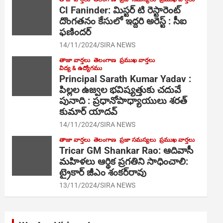
CI Faninder: మిస్టర్ టి రెస్టారెంట్
దొంగతనం కేసులో ఇద్దరి అరెస్ట్ : సీఐ
ఫణిందర్
14/11/2024
SIRA NEWS
తాజా వార్తలు
తెలంగాణ
ప్రముఖ వార్తలు
విద్య & ఉద్యోగము
Principal Sarath Kumar Yadav :
పిల్లల ఉజ్వల భవిష్యత్తుకు చదువే
పునాది : ప్రధానోపాధ్యాయులు శరత్
కుమార్ యాదవ్
14/11/2024
SIRA NEWS
తాజా వార్తలు
తెలంగాణ
ప్రజా సమస్యలు
ప్రముఖ వార్తలు
Tricar GM Shankar Rao: ఆదివాసీ
మహిళలు ఆర్థిక ప్రగతిని సాధించాలి:
ట్రైకార్ జీఎం శంకర్‌రావు
13/11/2024
SIRA NEWS