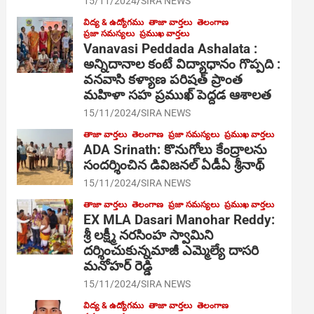
15/11/2024
SIRA NEWS
విద్య & ఉద్యోగము
తాజా వార్తలు
తెలంగాణ
ప్రజా సమస్యలు
ప్రముఖ వార్తలు
Vanavasi Peddada Ashalata :
అన్నిదానాల కంటే విద్యాధానం గొప్పది :
వనవాసి కళ్యాణ పరిషత్ ప్రాంత
మహిళా సహ ప్రముఖ్ పెద్దడ ఆశాలత
15/11/2024
SIRA NEWS
తాజా వార్తలు
తెలంగాణ
ప్రజా సమస్యలు
ప్రముఖ వార్తలు
ADA Srinath: కొనుగోలు కేంద్రాల‌ను
సంద‌ర్శించిన డివిజనల్ ఏడీఏ శ్రీనాథ్
15/11/2024
SIRA NEWS
తాజా వార్తలు
తెలంగాణ
ప్రజా సమస్యలు
ప్రముఖ వార్తలు
EX MLA Dasari Manohar Reddy:
శ్రీ లక్ష్మీ నరసింహ స్వామిని
దర్శించుకున్నమాజీ ఎమ్మెల్యే దాసరి
మనోహర్ రెడ్డి
15/11/2024
SIRA NEWS
విద్య & ఉద్యోగము
తాజా వార్తలు
తెలంగాణ