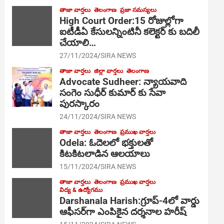
తాజా వార్తలు
తెలంగాణ
ప్రజా సమస్యలు
High Court Order:15 రోజుల్లోగా
ఐటీడీఏ కేసులన్నింటినీ కలెక్టర్ కు బదిలీ
చేయాలి…
27/11/2024
SIRA NEWS
తాజా వార్తలు
జిల్లా వార్తలు
తెలంగాణ
Advocate Sudheer: న్యాయవాది
సంగెం సుధీర్ కుమార్ కు సేవా
పురస్కారం
24/11/2024
SIRA NEWS
తాజా వార్తలు
తెలంగాణ
ప్రముఖ వార్తలు
Odela: ఓదెల‌లో భక్తులతో
కిటకిటలాడిన ఆల‌యాలు
15/11/2024
SIRA NEWS
తాజా వార్తలు
తెలంగాణ
ప్రముఖ వార్తలు
విద్య & ఉద్యోగము
Darshanala Harish:గ్రూప్-4లో వార్డు
ఆఫీసర్‌గా ఎంపికైన దర్శనాల హరీష్