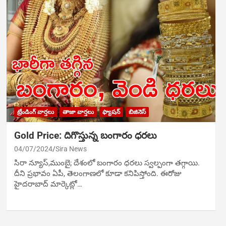
ట్రేండింగ్ వార్తలు
తాజా వార్తలు
ఫ్యాషన్
బిజినెస్
Gold Price: దిగొస్తున్న బంగారం ధరలు
04/07/2024
Sira News
సిరా న్యూస్,ముంబై; దేశంలో బంగారం ధరలు స్వల్పంగా తగ్గాయి.
దీని ప్రభావం ఏపీ, తెలంగాణలో కూడా కనిపిస్తోంది. ఈరోజు
హైదరాబాద్ మార్కెట్లో…