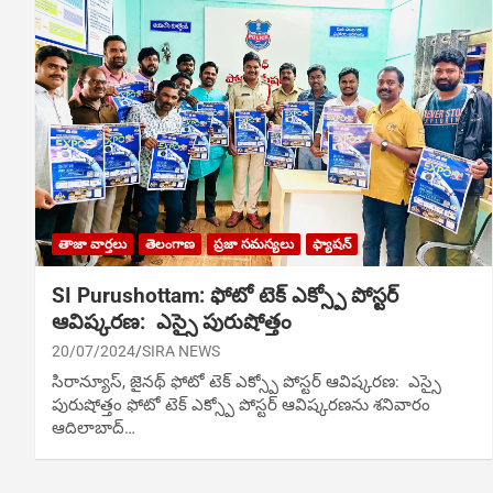
తాజా వార్తలు
తెలంగాణ
ప్రజా సమస్యలు
ఫ్యాషన్
SI Purushottam: ఫోటో టెక్ ఎక్స్పో పోస్టర్
ఆవిష్కరణ: ఎస్సై పురుషోత్తం
20/07/2024
SIRA NEWS
సిరాన్యూస్, జైన‌థ్‌ ఫోటో టెక్ ఎక్స్పో పోస్టర్ ఆవిష్కరణ: ఎస్సై
పురుషోత్తం ఫోటో టెక్ ఎక్స్పో పోస్టర్ ఆవిష్కరణను శ‌నివారం
ఆదిలాబాద్…