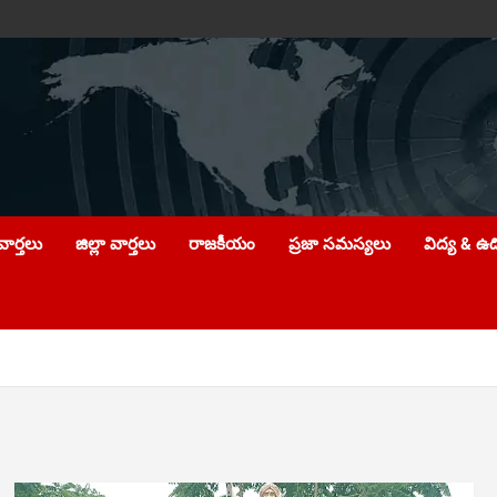
ార్తలు
జిల్లా వార్తలు
రాజకీయం
ప్రజా సమస్యలు
విద్య & ఉ