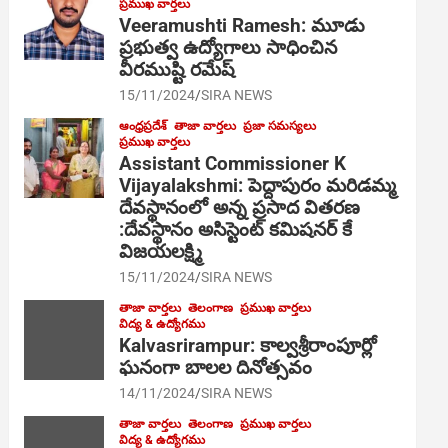
ప్రముఖ వార్తలు
Veeramushti Ramesh: మూడు
ప్రభుత్వ ఉద్యోగాలు సాధించిన
వీరముష్టి రమేష్
15/11/2024
SIRA NEWS
ఆంధ్రప్రదేశ్
తాజా వార్తలు
ప్రజా సమస్యలు
ప్రముఖ వార్తలు
Assistant Commissioner K
Vijayalakshmi: పెద్దాపురం మరిడమ్మ
దేవస్థానంలో అన్న ప్రసాద వితరణ
:దేవస్థానం అసిస్టెంట్ కమిషనర్ కే
విజయలక్ష్మి
15/11/2024
SIRA NEWS
తాజా వార్తలు
తెలంగాణ
ప్రముఖ వార్తలు
విద్య & ఉద్యోగము
Kalvasrirampur: కాల్వశ్రీరాంపూర్లో
ఘనంగా బాలల దినోత్సవం
14/11/2024
SIRA NEWS
తాజా వార్తలు
తెలంగాణ
ప్రముఖ వార్తలు
విద్య & ఉద్యోగము