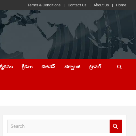
Terms & Conditions
Contact Us
About Us
Home
ద్యోగము
క్రీడలు
బిజినెస్
టెక్నాలజీ
ట్రావెల్
S
e
a