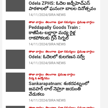
Odela ZPHS: ఓదెల జ‌డ్పీహెచ్ఎస్
పాఠ‌శాల‌లో ఘనంగా బాలల దినోత్సవం
14/11/2024
SIRA NEWS
తాజా వార్తలు
తెలంగాణ
ప్రజా సమస్యలు
ప్రముఖ వార్తలు
Peddapally Goods Train :
కాజీపేట-బల్లార్షా మధ్య రైళ్ల
రాకపోకలకు గ్రీన్ సిగ్నల్
14/11/2024
SIRA NEWS
తాజా వార్తలు
తెలంగాణ
ప్రజా సమస్యలు
ప్రముఖ వార్తలు
Odela: ఓదెలలో కులగణన సర్వే
14/11/2024
SIRA NEWS
తాజా వార్తలు
తెలంగాణ
ప్రముఖ వార్తలు
విద్య & ఉద్యోగము
Sankarapatnam: శంకరపట్నంలో
జవహర్ లాల్ నెహ్రూ జయంతి
వేడుకలు
14/11/2024
SIRA NEWS
తాజా వార్తలు
తెలంగాణ
ప్రజా సమస్యలు
ప్రముఖ వార్తలు