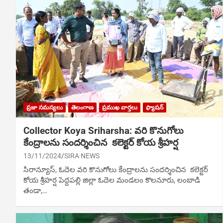
ప్రజా సమస్యలు
తెలంగాణ
ప్రముఖ వార్తలు
ఫ్యాషన్
Collector Koya Sriharsha: వరి కొనుగోలు
కేంద్రాలను సందర్శించిన కలెక్టర్ కోయ శ్రీహర్ష
13/11/2024
SIRA NEWS
సిరాన్యూస్‌, ఓదెల వరి కొనుగోలు కేంద్రాలను సందర్శించిన కలెక్టర్
కోయ శ్రీహర్ష పెద్దపల్లి జిల్లా ఓదెల మండలం కొలనూరు, లంబాడి
తండా,…