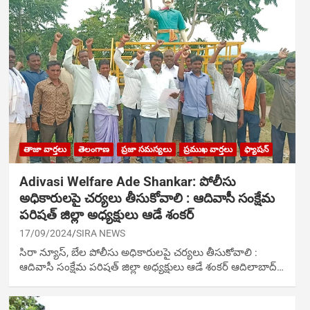
తాజా వార్తలు
తెలంగాణ
ప్రజా సమస్యలు
ప్రముఖ వార్తలు
ఫ్యాషన్
Adivasi Welfare Ade Shankar: పోలీసు
అధికారుల‌పై చ‌ర్య‌లు తీసుకోవాలి : ఆదివాసీ సంక్షేమ
పరిషత్ జిల్లా అధ్యక్షులు ఆడే శంకర్
17/09/2024
SIRA NEWS
సిరా న్యూస్, బేల‌ పోలీసు అధికారుల‌పై చ‌ర్య‌లు తీసుకోవాలి :
ఆదివాసీ సంక్షేమ పరిషత్ జిల్లా అధ్యక్షులు ఆడే శంకర్ ఆదిలాబాద్…