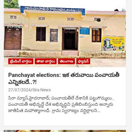
ట్రేండింగ్ వార్తలు
తాజా వార్తలు
తెలంగాణ
ఫ్యాషన్
Panchayat elections: ఇక తరువాయి పంచాయతీ
ఎన్నికలదే..?!
27/07/2024
Sira News
సిరా న్యూస్,హైదరాబాద్; పంచాయతీలే దేశానికి పట్టుగొమ్మలు..
పంచాయతీ అభివృద్ధే దేశ అభివృద్ధిని ప్రతిబింబిస్తుంది అన్నారు
జాతిపిత మహాత్మాగాంధీ. గ్రామ స్వరాజ్యం వర్ధిల్లాలని…