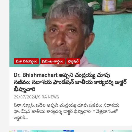
ప్రజా సమస్యలు
ప్రముఖ వార్తలు
ఫ్యాషన్
Dr. Bhishmachari:అప్పని చంద్రయ్య చూపు
సజీవం: సదాశయ ఫౌండేషన్ జాతీయ కార్యదర్శి డాక్టర్
భీష్మాచారి
29/07/2024
SIRA NEWS
సిరా న్యూస్, ఓదెల అప్పని చంద్రయ్య చూపు సజీవం: సదాశయ
ఫౌండేషన్ జాతీయ కార్యదర్శి డాక్టర్ భీష్మాచారి * నేత్రదానంతో
ఇద్దరికి…