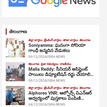
తెలంగాణ
జిల్లా వార్తలు
ట్రేండింగ్ వార్తలు
తాజా వార్తలు
తెలంగాణ
Soniyamma: ఘ‌నంగా సోనియా
గాంధీ జ‌న్మ‌దిన వేడుక‌లు
09/12/2024
SIRA NEWS
తెలంగాణ
ప్రజా సమస్యలు
రాజకీయం
Malla Reddy: సీనియర్ అసిస్టెంట్
సాయిలు డిప్యూటేషన్ రద్దు చేయాలి…
09/12/2024
SIRA NEWS
జిల్లా వార్తలు
ట్రేండింగ్ వార్తలు
తాజా వార్తలు
తెలంగాణ
Alphores VNR: ఆల్ఫోర్స్ విఎన్ఆర్
అద్వర్యంలో పుస్తకాలు పంపిణి…
04/12/2024
SIRA NEWS