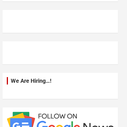
r
c
h
We Are Hiring…!