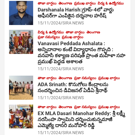
తాజా వార్తలు
తెలంగాణ
ప్రముఖ వార్తలు
విద్య & ఉద్యోగము
Darshanala Harish:గ్రూప్-4లో వార్డు
ఆఫీసర్‌గా ఎంపికైన దర్శనాల హరీష్
15/11/2024
SIRA NEWS
విద్య & ఉద్యోగము
తాజా వార్తలు
తెలంగాణ
ప్రజా సమస్యలు
ప్రముఖ వార్తలు
Vanavasi Peddada Ashalata :
అన్నిదానాల కంటే విద్యాధానం గొప్పది :
వనవాసి కళ్యాణ పరిషత్ ప్రాంత మహిళా సహ
ప్రముఖ్ పెద్దడ ఆశాలత
15/11/2024
SIRA NEWS
తాజా వార్తలు
తెలంగాణ
ప్రజా సమస్యలు
ప్రముఖ వార్తలు
ADA Srinath: కొనుగోలు కేంద్రాల‌ను
సంద‌ర్శించిన డివిజనల్ ఏడీఏ శ్రీనాథ్
15/11/2024
SIRA NEWS
తాజా వార్తలు
తెలంగాణ
ప్రజా సమస్యలు
ప్రముఖ వార్తలు
EX MLA Dasari Manohar Reddy: శ్రీ లక్ష్మీ
నరసింహ స్వామిని దర్శించుకున్నమాజీ
ఎమ్మెల్యే దాసరి మనోహర్ రెడ్డి
15/11/2024
SIRA NEWS