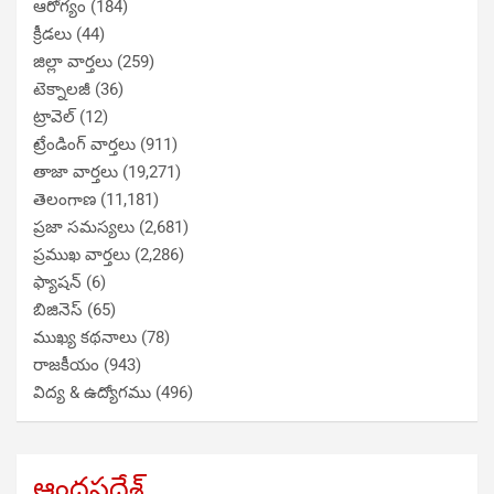
ఆరోగ్యం
(184)
క్రీడలు
(44)
జిల్లా వార్తలు
(259)
టెక్నాలజీ
(36)
ట్రావెల్
(12)
ట్రేండింగ్ వార్తలు
(911)
తాజా వార్తలు
(19,271)
తెలంగాణ
(11,181)
ప్రజా సమస్యలు
(2,681)
ప్రముఖ వార్తలు
(2,286)
ఫ్యాషన్
(6)
బిజినెస్
(65)
ముఖ్య కథనాలు
(78)
రాజకీయం
(943)
విద్య & ఉద్యోగము
(496)
ఆంధ్రప్రదేశ్