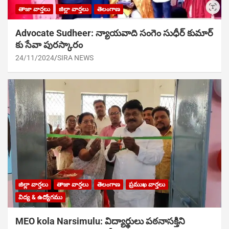
తాజా వార్తలు
జిల్లా వార్తలు
తెలంగాణ
Advocate Sudheer: న్యాయవాది సంగెం సుధీర్ కుమార్
కు సేవా పురస్కారం
24/11/2024
SIRA NEWS
జిల్లా వార్తలు
తాజా వార్తలు
తెలంగాణ
ప్రముఖ వార్తలు
విద్య & ఉద్యోగము
MEO kola Narsimulu: విద్యార్థులు పఠ‌నాసక్తిని