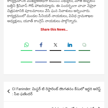
కార్యక్రమానికి ముఖ్యఅతిథిగా టీపీసీసీ సభ్యులు, మాజీ జడ్పీటీసీ
బత్తిని శ్రీనివాస్ గౌడ్ హాజరయ్యారు. ఈ సందర్భంగా చాచా నెహ్రూ
చిత్రపటానికి పూలమాలలు వేసి ఘన నివాళులు అర్పించారు.
కార్యక్రమంలో మండల సీనియర్ నాయకులు, వివిధ గ్రామశాఖల
అధ్యక్షులు, యూత్ కాంగ్రెస్ నాయకులు పాల్గొన్నారు.
Share this News…
Post
CI Faninder: మిస్టర్ టి రెస్టారెంట్ దొంగతనం కేసులో ఇద్దరి అరెస్ట్
navigation
: సీఐ ఫణిందర్