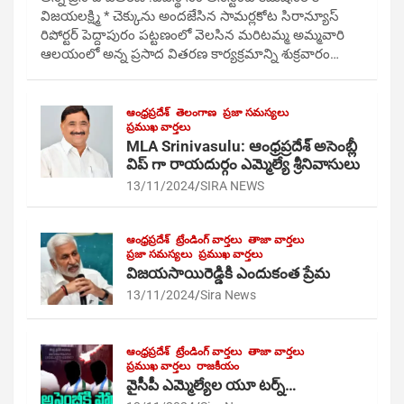
విజయలక్ష్మి * చెక్కును అందజేసిన సామర్లకోట సిరాన్యూస్
రిపోర్టర్ పెద్దాపురం పట్టణంలో వెలసిన మరిటమ్మ అమ్మవారి
ఆలయంలో అన్న ప్రసాద వితరణ కార్యక్రమాన్ని శుక్రవారం…
ఆంధ్రప్రదేశ్
తెలంగాణ
ప్రజా సమస్యలు
ప్రముఖ వార్తలు
MLA Srinivasulu: ఆంధ్రప్రదేశ్ అసెంబ్లీ
విప్ గా రాయదుర్గం ఎమ్మెల్యే శ్రీనివాసులు
13/11/2024
SIRA NEWS
ఆంధ్రప్రదేశ్
ట్రేండింగ్ వార్తలు
తాజా వార్తలు
ప్రజా సమస్యలు
ప్రముఖ వార్తలు
విజయసాయిరెడ్డికి ఎందుకంత ప్రేమ
13/11/2024
Sira News
ఆంధ్రప్రదేశ్
ట్రేండింగ్ వార్తలు
తాజా వార్తలు
ప్రముఖ వార్తలు
రాజకీయం
వైసీపీ ఎమ్మెల్యేల యూ టర్న్…