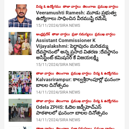
విద్య & ఉద్యోగము
తాజా వార్తలు
తెలంగాణ
ప్రముఖ వార్తలు
Veeramushti Ramesh: మూడు ప్రభుత్వ
ఉద్యోగాలు సాధించిన వీరముష్టి రమేష్
15/11/2024
SIRA NEWS
ఆంధ్రప్రదేశ్
తాజా వార్తలు
ప్రజా సమస్యలు
ప్రముఖ వార్తలు
Assistant Commissioner K
Vijayalakshmi: పెద్దాపురం మరిడమ్మ
దేవస్థానంలో అన్న ప్రసాద వితరణ :దేవస్థానం
అసిస్టెంట్ కమిషనర్ కే విజయలక్ష్మి
15/11/2024
SIRA NEWS
తాజా వార్తలు
తెలంగాణ
ప్రముఖ వార్తలు
విద్య & ఉద్యోగము
Kalvasrirampur: కాల్వశ్రీరాంపూర్లో ఘనంగా
బాలల దినోత్సవం
14/11/2024
SIRA NEWS
తాజా వార్తలు
తెలంగాణ
ప్రముఖ వార్తలు
విద్య & ఉద్యోగము
Odela ZPHS: ఓదెల జ‌డ్పీహెచ్ఎస్
పాఠ‌శాల‌లో ఘనంగా బాలల దినోత్సవం
14/11/2024
SIRA NEWS
తాజా వార్తలు
తెలంగాణ
ప్రజా సమస్యలు
ప్రముఖ వార్తలు