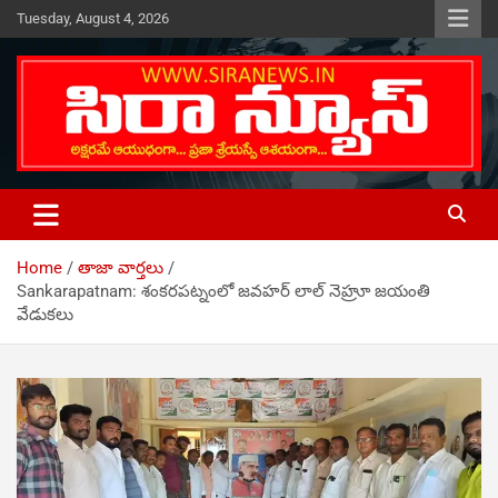
Skip
Tuesday, August 4, 2026
to
content
Telugu Online News Daily
SIRA NEWS
Home
తాజా వార్తలు
Sankarapatnam: శంకరపట్నంలో జవహర్ లాల్ నెహ్రూ జయంతి
వేడుకలు