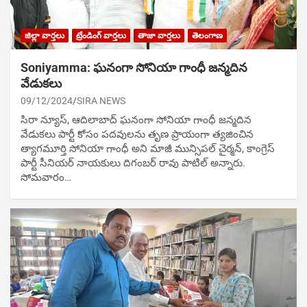
జిల్లా వార్తలు
ట్రేండింగ్ వార్తలు
తాజా వార్తలు
తెలంగాణ
Soniyamma: ఘ‌నంగా సోనియా గాంధీ జ‌న్మ‌దిన
వేడుక‌లు
09/12/2024
SIRA NEWS
సిరా న్యూస్, ఆదిలాబాద్ ఘ‌నంగా సోనియా గాంధీ జ‌న్మ‌దిన
వేడుక‌లు పార్టీ కోసం ప‌ద‌వుల‌ను తృణ ప్రాయంగా త్య‌జించిన
త్యాగమూర్తి సోనియా గాంధీ అని మాజీ మున్సిప‌ల్ చైర్మ‌న్, కాంగ్రెస్
పార్టీ సీనియ‌ర్ నాయ‌కులు దిగంబ‌ర్ రావు పాటిల్ అన్నారు.
సోమవారం…