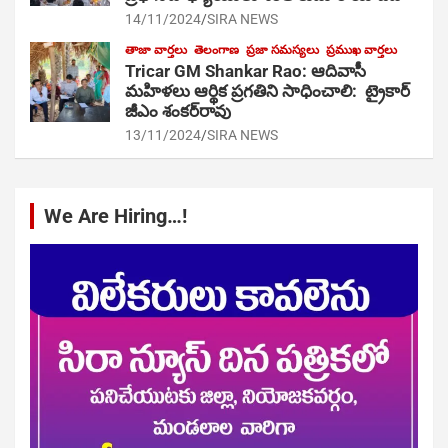
14/11/2024
SIRA NEWS
తాజా వార్తలు
తెలంగాణ
ప్రజా సమస్యలు
ప్రముఖ వార్తలు
Tricar GM Shankar Rao: ఆదివాసీ
మహిళలు ఆర్థిక ప్రగతిని సాధించాలి: ట్రైకార్
జీఎం శంకర్‌రావు
13/11/2024
SIRA NEWS
We Are Hiring…!