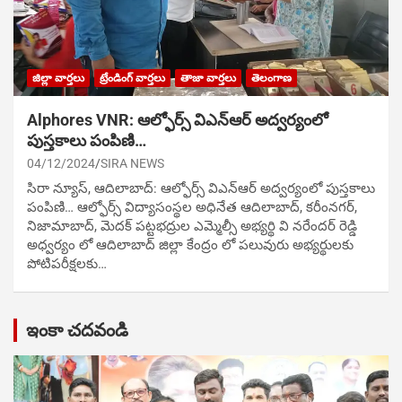
జిల్లా వార్తలు
ట్రేండింగ్ వార్తలు
తాజా వార్తలు
తెలంగాణ
Alphores VNR: ఆల్ఫోర్స్ విఎన్ఆర్ అద్వర్యంలో
పుస్తకాలు పంపిణి…
04/12/2024
SIRA NEWS
సిరా న్యూస్, ఆదిలాబాద్: ఆల్ఫోర్స్ విఎన్ఆర్ అద్వర్యంలో పుస్తకాలు
పంపిణి… ఆల్ఫోర్స్ విద్యాసంస్థల అధినేత ఆదిలాబాద్, కరీంనగర్,
నిజామాబాద్, మెదక్ పట్టభద్రుల ఎమ్మెల్సీ అభ్యర్థి వి నరేందర్ రెడ్డి
అధ్వర్యం లో ఆదిలాబాద్ జిల్లా కేంద్రం లో పలువురు అభ్యర్థులకు
పోటిప‌రీక్ష‌ల‌కు…
ఇంకా చదవండి