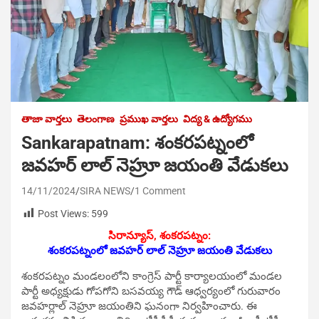
తాజా వార్తలు
తెలంగాణ
ప్రముఖ వార్తలు
విద్య & ఉద్యోగము
Sankarapatnam: శంకరపట్నంలో
జవహర్ లాల్ నెహ్రూ జయంతి వేడుకలు
14/11/2024
SIRA NEWS
1 Comment
Post Views:
599
సిరాన్యూస్, శంకరపట్నం:
శంకరపట్నంలో జవహర్ లాల్ నెహ్రూ జయంతి వేడుకలు
శంకరపట్నం మండలంలోని కాంగ్రెస్ పార్టీ కార్యాలయంలో మండల
పార్టీ అధ్యక్షుడు గోపగోని బసవయ్య గౌడ్ ఆధ్వర్యంలో గురువారం
జవహర్లాల్ నెహ్రూ జయంతిని ఘనంగా నిర్వహించారు. ఈ