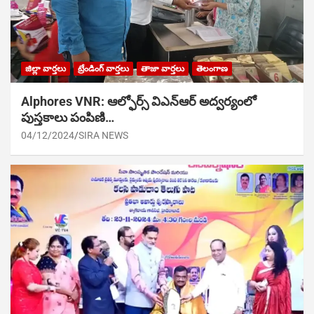
జిల్లా వార్తలు
ట్రేండింగ్ వార్తలు
తాజా వార్తలు
తెలంగాణ
Alphores VNR: ఆల్ఫోర్స్ విఎన్ఆర్ అద్వర్యంలో
పుస్తకాలు పంపిణి…
04/12/2024
SIRA NEWS