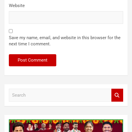
Website
Save my name, email, and website in this browser for the
next time I comment.
S
e
a
r
c
h