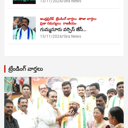
13/11/2024
Sira News
ఆంధ్రప్రదేశ్
ట్రేండింగ్ వార్తలు
తాజా వార్తలు
ప్రజా సమస్యలు
రాజకీయం
గుమ్మనూరు వర్సెస్ జేసీ…
13/11/2024
Sira News
ట్రేండింగ్ వార్తలు