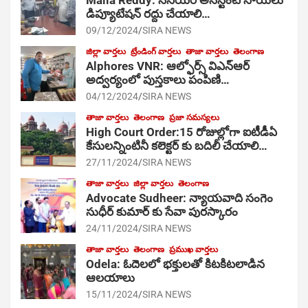
డిప్యూటేషన్ రద్దు చేయాలి…
09/12/2024
SIRA NEWS
జిల్లా వార్తలు
ట్రేండింగ్ వార్తలు
తాజా వార్తలు
తెలంగాణ
Alphores VNR: ఆల్ఫోర్స్ విఎన్ఆర్
అద్వర్యంలో పుస్తకాలు పంపిణి…
04/12/2024
SIRA NEWS
తాజా వార్తలు
తెలంగాణ
ప్రజా సమస్యలు
High Court Order:15 రోజుల్లోగా ఐటీడీఏ
కేసులన్నింటినీ కలెక్టర్ కు బదిలీ చేయాలి…
27/11/2024
SIRA NEWS
తాజా వార్తలు
జిల్లా వార్తలు
తెలంగాణ
Advocate Sudheer: న్యాయవాది సంగెం
సుధీర్ కుమార్ కు సేవా పురస్కారం
24/11/2024
SIRA NEWS
తాజా వార్తలు
తెలంగాణ
ప్రముఖ వార్తలు
Odela: ఓదెల‌లో భక్తులతో కిటకిటలాడిన
ఆల‌యాలు
15/11/2024
SIRA NEWS