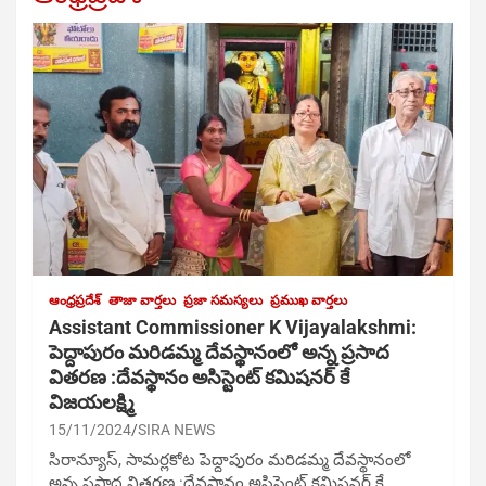
ఆంధ్రప్రదేశ్
తాజా వార్తలు
ప్రజా సమస్యలు
ప్రముఖ వార్తలు
Assistant Commissioner K Vijayalakshmi:
పెద్దాపురం మరిడమ్మ దేవస్థానంలో అన్న ప్రసాద
వితరణ :దేవస్థానం అసిస్టెంట్ కమిషనర్ కే
విజయలక్ష్మి
15/11/2024
SIRA NEWS
సిరాన్యూస్, సామర్లకోట పెద్దాపురం మరిడమ్మ దేవస్థానంలో
అన్న ప్రసాద వితరణ :దేవస్థానం అసిస్టెంట్ కమిషనర్ కే