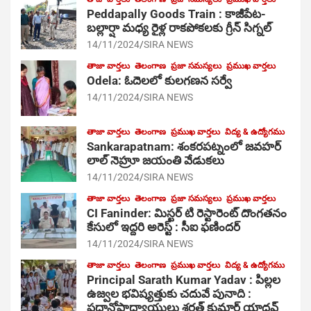
Peddapally Goods Train : కాజీపేట-
బల్లార్షా మధ్య రైళ్ల రాకపోకలకు గ్రీన్ సిగ్నల్
14/11/2024
SIRA NEWS
తాజా వార్తలు
తెలంగాణ
ప్రజా సమస్యలు
ప్రముఖ వార్తలు
Odela: ఓదెలలో కులగణన సర్వే
14/11/2024
SIRA NEWS
తాజా వార్తలు
తెలంగాణ
ప్రముఖ వార్తలు
విద్య & ఉద్యోగము
Sankarapatnam: శంకరపట్నంలో జవహర్
లాల్ నెహ్రూ జయంతి వేడుకలు
14/11/2024
SIRA NEWS
తాజా వార్తలు
తెలంగాణ
ప్రజా సమస్యలు
ప్రముఖ వార్తలు
CI Faninder: మిస్టర్ టి రెస్టారెంట్ దొంగతనం
కేసులో ఇద్దరి అరెస్ట్ : సీఐ ఫణిందర్
14/11/2024
SIRA NEWS
తాజా వార్తలు
తెలంగాణ
ప్రముఖ వార్తలు
విద్య & ఉద్యోగము
Principal Sarath Kumar Yadav : పిల్లల
ఉజ్వల భవిష్యత్తుకు చదువే పునాది :
ప్రధానోపాధ్యాయులు శరత్ కుమార్ యాదవ్