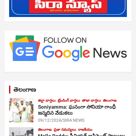
తెలంగాణ
జిల్లా వార్తలు
ట్రేండింగ్ వార్తలు
తాజా వార్తలు
తెలంగాణ
Soniyamma: ఘ‌నంగా సోనియా గాంధీ
జ‌న్మ‌దిన వేడుక‌లు
09/12/2024
SIRA NEWS
తెలంగాణ
ప్రజా సమస్యలు
రాజకీయం
Malla Reddy: సీనియర్ అసిస్టెంట్ సాయిలు