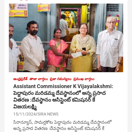
ఆంధ్రప్రదేశ్
తాజా వార్తలు
ప్రజా సమస్యలు
ప్రముఖ వార్తలు
Assistant Commissioner K Vijayalakshmi:
పెద్దాపురం మరిడమ్మ దేవస్థానంలో అన్న ప్రసాద
వితరణ :దేవస్థానం అసిస్టెంట్ కమిషనర్ కే
విజయలక్ష్మి
15/11/2024
SIRA NEWS
సిరాన్యూస్, సామర్లకోట పెద్దాపురం మరిడమ్మ దేవస్థానంలో
అన్న ప్రసాద వితరణ :దేవస్థానం అసిస్టెంట్ కమిషనర్ కే