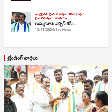
ఆంధ్రప్రదేశ్
ట్రేండింగ్ వార్తలు
తాజా వార్తలు
ప్రజా సమస్యలు
రాజకీయం
గుమ్మనూరు వర్సెస్ జేసీ…
13/11/2024
Sira News
ట్రేండింగ్ వార్తలు