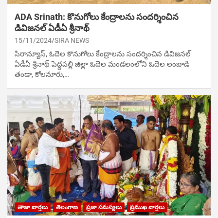
ADA Srinath: కొనుగోలు కేంద్రాల‌ను సంద‌ర్శించిన
డివిజనల్ ఏడీఏ శ్రీనాథ్
15/11/2024
SIRA NEWS
సిరాన్యూస్, ఓదెల‌ కొనుగోలు కేంద్రాల‌ను సంద‌ర్శించిన డివిజనల్
ఏడీఏ శ్రీనాథ్ పెద్దపల్లి జిల్లా ఓదెల మండలంలోని ఓదెల లంబాడి
తండా, కోలనూరు,…
తాజా వార్తలు
తెలంగాణ
ప్రజా సమస్యలు
ప్రముఖ వార్తలు