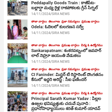
Peddapally Goods Train : కాజీపేట-
బల్లార్షా మధ్య రైళ్ల రాకపోకలకు గ్రీన్ సిగ్నల్
14/11/2024
SIRA NEWS
తాజా వార్తలు
తెలంగాణ
ప్రజా సమస్యలు
ప్రముఖ వార్తలు
Odela: ఓదెలలో కులగణన సర్వే
14/11/2024
SIRA NEWS
తాజా వార్తలు
తెలంగాణ
ప్రముఖ వార్తలు
విద్య & ఉద్యోగము
Sankarapatnam: శంకరపట్నంలో జవహర్
లాల్ నెహ్రూ జయంతి వేడుకలు
14/11/2024
SIRA NEWS
తాజా వార్తలు
తెలంగాణ
ప్రజా సమస్యలు
ప్రముఖ వార్తలు
CI Faninder: మిస్టర్ టి రెస్టారెంట్ దొంగతనం
కేసులో ఇద్దరి అరెస్ట్ : సీఐ ఫణిందర్
14/11/2024
SIRA NEWS
తాజా వార్తలు
తెలంగాణ
ప్రముఖ వార్తలు
విద్య & ఉద్యోగము
Principal Sarath Kumar Yadav : పిల్లల
ఉజ్వల భవిష్యత్తుకు చదువే పునాది :
ప్రధానోపాధ్యాయులు శరత్ కుమార్ యాదవ్