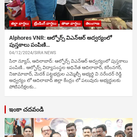
జిల్లా వార్తలు
ట్రేండింగ్ వార్తలు
తాజా వార్తలు
తెలంగాణ
Alphores VNR: ఆల్ఫోర్స్ విఎన్ఆర్ అద్వర్యంలో
పుస్తకాలు పంపిణి…
04/12/2024
SIRA NEWS
సిరా న్యూస్, ఆదిలాబాద్: ఆల్ఫోర్స్ విఎన్ఆర్ అద్వర్యంలో పుస్తకాలు
పంపిణి… ఆల్ఫోర్స్ విద్యాసంస్థల అధినేత ఆదిలాబాద్, కరీంనగర్,
నిజామాబాద్, మెదక్ పట్టభద్రుల ఎమ్మెల్సీ అభ్యర్థి వి నరేందర్ రెడ్డి
అధ్వర్యం లో ఆదిలాబాద్ జిల్లా కేంద్రం లో పలువురు అభ్యర్థులకు
పోటిప‌రీక్ష‌ల‌కు…
ఇంకా చదవండి