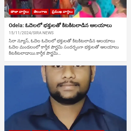
తాజా వార్తలు
తెలంగాణ
ప్రముఖ వార్తలు
Odela: ఓదెల‌లో భక్తులతో కిటకిటలాడిన ఆల‌యాలు
15/11/2024
SIRA NEWS
సిరా న్యూస్, ఓదెల‌ ఓదెల‌లో భక్తులతో కిటకిటలాడిన ఆల‌యాలు
ఓదెల మండలంలో కార్తీక పౌర్ణమి సందర్భంగా భక్తులతో ఆలయాలు
కిట‌కిట‌లాడాయి.కార్తీక పౌర్ణమి…