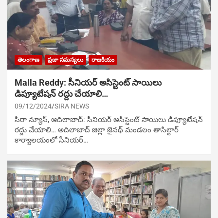
తెలంగాణ
ప్రజా సమస్యలు
రాజకీయం
Malla Reddy: సీనియర్ అసిస్టెంట్ సాయిలు
డిప్యూటేషన్ రద్దు చేయాలి…
09/12/2024
SIRA NEWS
సిరా న్యూస్, ఆదిలాబాద్: సీనియర్ అసిస్టెంట్ సాయిలు డిప్యూటేషన్
రద్దు చేయాలి… అదిలాబాద్ జిల్లా జైనథ్ మండలం తాసిల్దార్
కార్యాలయంలో సీనియర్…