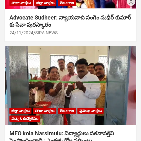
తాజా వార్తలు
జిల్లా వార్తలు
తెలంగాణ
Advocate Sudheer: న్యాయవాది సంగెం సుధీర్ కుమార్
కు సేవా పురస్కారం
24/11/2024
SIRA NEWS
జిల్లా వార్తలు
తాజా వార్తలు
తెలంగాణ
ప్రముఖ వార్తలు
విద్య & ఉద్యోగము
MEO kola Narsimulu: విద్యార్థులు పఠ‌నాసక్తిని
పెంపొందించాలి : ఎంఈఓ కోల నర్సింలు