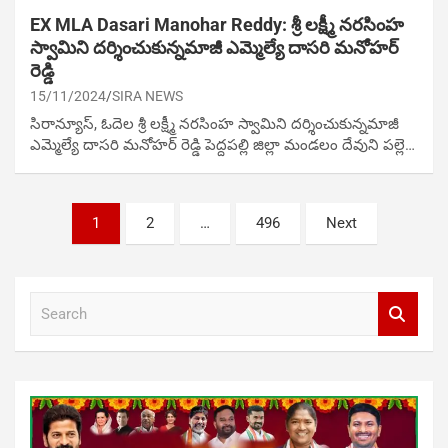
EX MLA Dasari Manohar Reddy: శ్రీ లక్ష్మీ నరసింహ
స్వామిని దర్శించుకున్నమాజీ ఎమ్మెల్యే దాసరి మనోహర్
రెడ్డి
15/11/2024
SIRA NEWS
సిరాన్యూస్, ఓదెల‌ శ్రీ లక్ష్మీ నరసింహ స్వామిని దర్శించుకున్నమాజీ
ఎమ్మెల్యే దాసరి మనోహర్ రెడ్డి పెద్దపల్లి జిల్లా మండలం దేవుని పల్లె…
Posts
1
2
…
496
Next
navigation
S
e
a
r
c
h