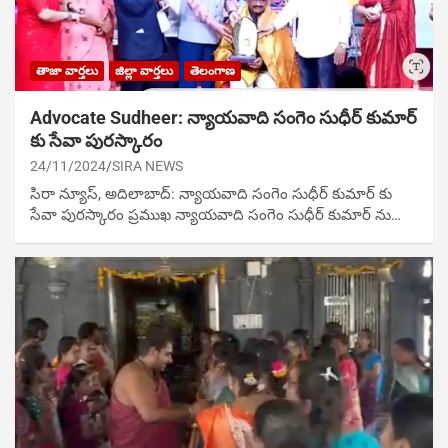
తాజా వార్తలు
జిల్లా వార్తలు
తెలంగాణ
Advocate Sudheer: న్యాయవాది సంగెం సుధీర్ కుమార్
కు సేవా పురస్కారం
24/11/2024
SIRA NEWS
సిరా న్యూస్, అదిలాబాద్: న్యాయవాది సంగెం సుధీర్ కుమార్ కు
సేవా పురస్కారం ప్రముఖ న్యాయవాది సంగెం సుధీర్ కుమార్ ను…