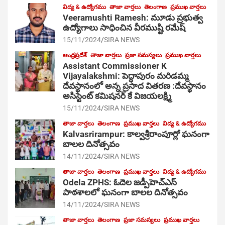
విద్య & ఉద్యోగము
తాజా వార్తలు
తెలంగాణ
ప్రముఖ వార్తలు
Veeramushti Ramesh: మూడు ప్రభుత్వ
ఉద్యోగాలు సాధించిన వీరముష్టి రమేష్
15/11/2024
SIRA NEWS
ఆంధ్రప్రదేశ్
తాజా వార్తలు
ప్రజా సమస్యలు
ప్రముఖ వార్తలు
Assistant Commissioner K
Vijayalakshmi: పెద్దాపురం మరిడమ్మ
దేవస్థానంలో అన్న ప్రసాద వితరణ :దేవస్థానం
అసిస్టెంట్ కమిషనర్ కే విజయలక్ష్మి
15/11/2024
SIRA NEWS
తాజా వార్తలు
తెలంగాణ
ప్రముఖ వార్తలు
విద్య & ఉద్యోగము
Kalvasrirampur: కాల్వశ్రీరాంపూర్లో ఘనంగా
బాలల దినోత్సవం
14/11/2024
SIRA NEWS
తాజా వార్తలు
తెలంగాణ
ప్రముఖ వార్తలు
విద్య & ఉద్యోగము
Odela ZPHS: ఓదెల జ‌డ్పీహెచ్ఎస్
పాఠ‌శాల‌లో ఘనంగా బాలల దినోత్సవం
14/11/2024
SIRA NEWS
తాజా వార్తలు
తెలంగాణ
ప్రజా సమస్యలు
ప్రముఖ వార్తలు