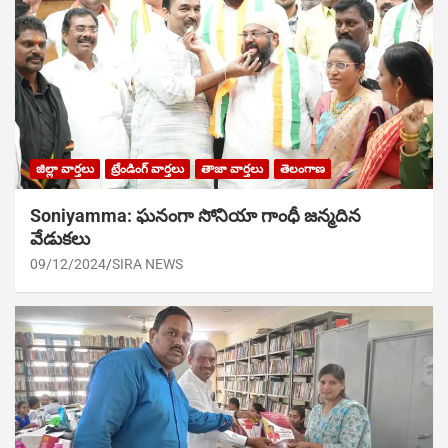
జిల్లా వార్తలు
ట్రేండింగ్ వార్తలు
తాజా వార్తలు
తెలంగాణ
Soniyamma: ఘ‌నంగా సోనియా గాంధీ జ‌న్మ‌దిన
వేడుక‌లు
09/12/2024
SIRA NEWS