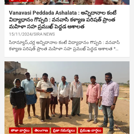
Vanavasi Peddada Ashalata : అన్నిదానాల కంటే
విద్యాధానం గొప్పది : వనవాసి కళ్యాణ పరిషత్ ప్రాంత
మహిళా సహ ప్రముఖ్ పెద్దడ ఆశాలత
15/11/2024
SIRA NEWS
సిరాన్యూస్,చర్ల అన్నిదానాల కంటే విద్యాధానం గొప్పది : వనవాసి
కళ్యాణ పరిషత్ ప్రాంత మహిళా సహ ప్రముఖ్ పెద్దడ ఆశాలత *…
తాజా వార్తలు
తెలంగాణ
ప్రజా సమస్యలు
ప్రముఖ వార్తలు