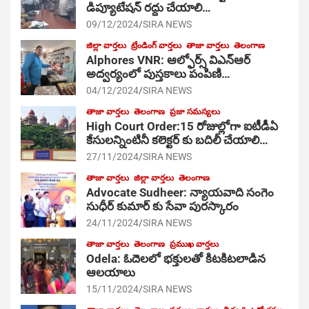
డిప్యూటేషన్ రద్దు చేయాలి…
09/12/2024
SIRA NEWS
జిల్లా వార్తలు
ట్రేండింగ్ వార్తలు
తాజా వార్తలు
తెలంగాణ
Alphores VNR: ఆల్ఫోర్స్ విఎన్ఆర్
అద్వర్యంలో పుస్తకాలు పంపిణి…
04/12/2024
SIRA NEWS
తాజా వార్తలు
తెలంగాణ
ప్రజా సమస్యలు
High Court Order:15 రోజుల్లోగా ఐటీడీఏ
కేసులన్నింటినీ కలెక్టర్ కు బదిలీ చేయాలి…
27/11/2024
SIRA NEWS
తాజా వార్తలు
జిల్లా వార్తలు
తెలంగాణ
Advocate Sudheer: న్యాయవాది సంగెం
సుధీర్ కుమార్ కు సేవా పురస్కారం
24/11/2024
SIRA NEWS
తాజా వార్తలు
తెలంగాణ
ప్రముఖ వార్తలు
Odela: ఓదెల‌లో భక్తులతో కిటకిటలాడిన
ఆల‌యాలు
15/11/2024
SIRA NEWS