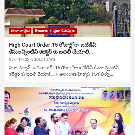
తాజా వార్తలు
తెలంగాణ
ప్రజా సమస్యలు
High Court Order:15 రోజుల్లోగా ఐటీడీఏ
కేసులన్నింటినీ కలెక్టర్ కు బదిలీ చేయాలి…
27/11/2024
SIRA NEWS
సిరా, న్యూస్: ఆదిలాబాద్: 15 రోజుల్లోగా ఐటీడీఏ కేసులన్నింటినీ
కలెక్టర్ కు బదిలీ చేయాలి… + తెలంగాణ హైకోర్టు కీలక తీర్పు…