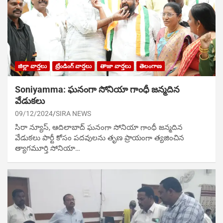
జిల్లా వార్తలు
ట్రేండింగ్ వార్తలు
తాజా వార్తలు
తెలంగాణ
Soniyamma: ఘ‌నంగా సోనియా గాంధీ జ‌న్మ‌దిన
వేడుక‌లు
09/12/2024
SIRA NEWS
సిరా న్యూస్, ఆదిలాబాద్ ఘ‌నంగా సోనియా గాంధీ జ‌న్మ‌దిన
వేడుక‌లు పార్టీ కోసం ప‌ద‌వుల‌ను తృణ ప్రాయంగా త్య‌జించిన
త్యాగమూర్తి సోనియా…