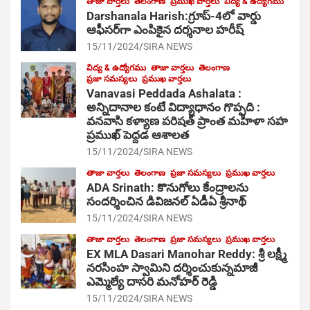
తాజా వార్తలు
తెలంగాణ
ప్రముఖ వార్తలు
విద్య & ఉద్యోగము
Darshanala Harish:గ్రూప్-4లో వార్డు
ఆఫీసర్‌గా ఎంపికైన దర్శనాల హరీష్
15/11/2024
SIRA NEWS
విద్య & ఉద్యోగము
తాజా వార్తలు
తెలంగాణ
ప్రజా సమస్యలు
ప్రముఖ వార్తలు
Vanavasi Peddada Ashalata :
అన్నిదానాల కంటే విద్యాధానం గొప్పది :
వనవాసి కళ్యాణ పరిషత్ ప్రాంత మహిళా సహ
ప్రముఖ్ పెద్దడ ఆశాలత
15/11/2024
SIRA NEWS
తాజా వార్తలు
తెలంగాణ
ప్రజా సమస్యలు
ప్రముఖ వార్తలు
ADA Srinath: కొనుగోలు కేంద్రాల‌ను
సంద‌ర్శించిన డివిజనల్ ఏడీఏ శ్రీనాథ్
15/11/2024
SIRA NEWS
తాజా వార్తలు
తెలంగాణ
ప్రజా సమస్యలు
ప్రముఖ వార్తలు
EX MLA Dasari Manohar Reddy: శ్రీ లక్ష్మీ
నరసింహ స్వామిని దర్శించుకున్నమాజీ
ఎమ్మెల్యే దాసరి మనోహర్ రెడ్డి
15/11/2024
SIRA NEWS