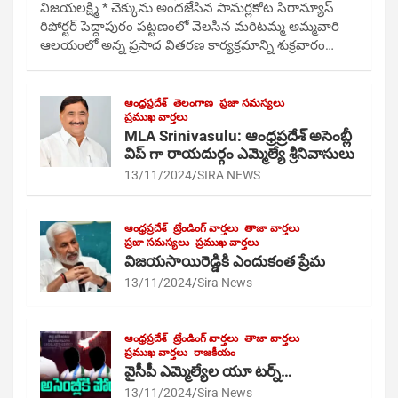
విజయలక్ష్మి * చెక్కును అందజేసిన సామర్లకోట సిరాన్యూస్
రిపోర్టర్ పెద్దాపురం పట్టణంలో వెలసిన మరిటమ్మ అమ్మవారి
ఆలయంలో అన్న ప్రసాద వితరణ కార్యక్రమాన్ని శుక్రవారం…
ఆంధ్రప్రదేశ్
తెలంగాణ
ప్రజా సమస్యలు
ప్రముఖ వార్తలు
MLA Srinivasulu: ఆంధ్రప్రదేశ్ అసెంబ్లీ
విప్ గా రాయదుర్గం ఎమ్మెల్యే శ్రీనివాసులు
13/11/2024
SIRA NEWS
ఆంధ్రప్రదేశ్
ట్రేండింగ్ వార్తలు
తాజా వార్తలు
ప్రజా సమస్యలు
ప్రముఖ వార్తలు
విజయసాయిరెడ్డికి ఎందుకంత ప్రేమ
13/11/2024
Sira News
ఆంధ్రప్రదేశ్
ట్రేండింగ్ వార్తలు
తాజా వార్తలు
ప్రముఖ వార్తలు
రాజకీయం
వైసీపీ ఎమ్మెల్యేల యూ టర్న్…
13/11/2024
Sira News