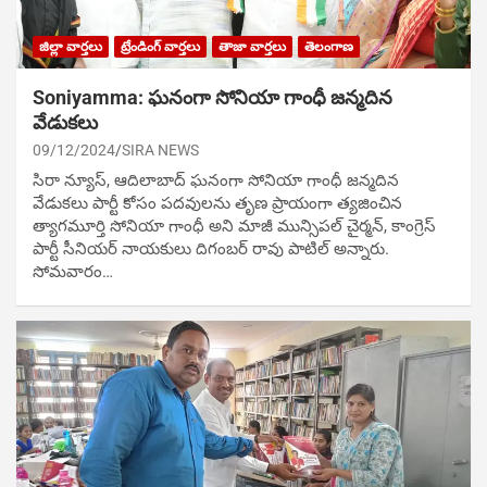
జిల్లా వార్తలు
ట్రేండింగ్ వార్తలు
తాజా వార్తలు
తెలంగాణ
Soniyamma: ఘ‌నంగా సోనియా గాంధీ జ‌న్మ‌దిన
వేడుక‌లు
09/12/2024
SIRA NEWS
సిరా న్యూస్, ఆదిలాబాద్ ఘ‌నంగా సోనియా గాంధీ జ‌న్మ‌దిన
వేడుక‌లు పార్టీ కోసం ప‌ద‌వుల‌ను తృణ ప్రాయంగా త్య‌జించిన
త్యాగమూర్తి సోనియా గాంధీ అని మాజీ మున్సిప‌ల్ చైర్మ‌న్, కాంగ్రెస్
పార్టీ సీనియ‌ర్ నాయ‌కులు దిగంబ‌ర్ రావు పాటిల్ అన్నారు.
సోమవారం…