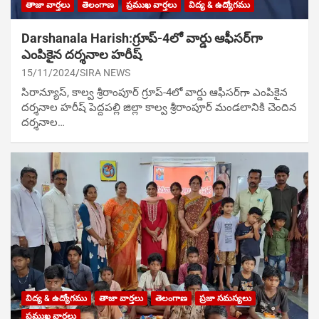
తాజా వార్తలు
తెలంగాణ
ప్రముఖ వార్తలు
విద్య & ఉద్యోగము
Darshanala Harish:గ్రూప్-4లో వార్డు ఆఫీసర్‌గా
ఎంపికైన దర్శనాల హరీష్
15/11/2024
SIRA NEWS
సిరాన్యూస్, కాల్వ శ్రీరాంపూర్ గ్రూప్-4లో వార్డు ఆఫీసర్‌గా ఎంపికైన
దర్శనాల హరీష్ పెద్దపల్లి జిల్లా కాల్వ శ్రీరాంపూర్ మండలానికి చెందిన
దర్శనాల…
విద్య & ఉద్యోగము
తాజా వార్తలు
తెలంగాణ
ప్రజా సమస్యలు
ప్రముఖ వార్తలు