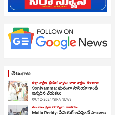
తెలంగాణ
జిల్లా వార్తలు
ట్రేండింగ్ వార్తలు
తాజా వార్తలు
తెలంగాణ
Soniyamma: ఘ‌నంగా సోనియా గాంధీ
జ‌న్మ‌దిన వేడుక‌లు
09/12/2024
SIRA NEWS
తెలంగాణ
ప్రజా సమస్యలు
రాజకీయం
Malla Reddy: సీనియర్ అసిస్టెంట్ సాయిలు