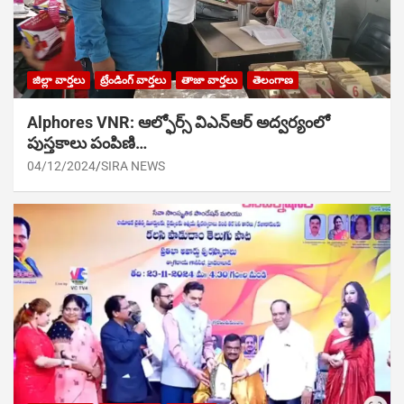
జిల్లా వార్తలు
ట్రేండింగ్ వార్తలు
తాజా వార్తలు
తెలంగాణ
Alphores VNR: ఆల్ఫోర్స్ విఎన్ఆర్ అద్వర్యంలో
పుస్తకాలు పంపిణి…
04/12/2024
SIRA NEWS