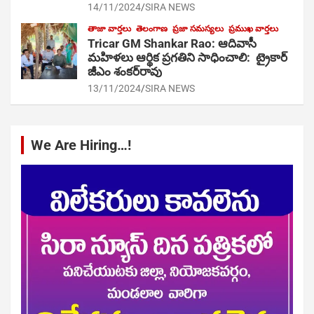
14/11/2024
SIRA NEWS
తాజా వార్తలు
తెలంగాణ
ప్రజా సమస్యలు
ప్రముఖ వార్తలు
Tricar GM Shankar Rao: ఆదివాసీ
మహిళలు ఆర్థిక ప్రగతిని సాధించాలి: ట్రైకార్
జీఎం శంకర్‌రావు
13/11/2024
SIRA NEWS
We Are Hiring…!