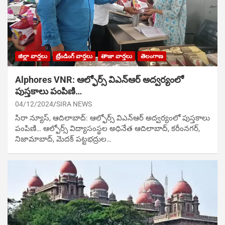
జిల్లా వార్తలు
ట్రేండింగ్ వార్తలు
తాజా వార్తలు
తెలంగాణ
Alphores VNR: ఆల్ఫోర్స్ విఎన్ఆర్ అద్వర్యంలో
పుస్తకాలు పంపిణి…
04/12/2024
SIRA NEWS
సిరా న్యూస్, ఆదిలాబాద్: ఆల్ఫోర్స్ విఎన్ఆర్ అద్వర్యంలో పుస్తకాలు
పంపిణి… ఆల్ఫోర్స్ విద్యాసంస్థల అధినేత ఆదిలాబాద్, కరీంనగర్,
నిజామాబాద్, మెదక్ పట్టభద్రుల…