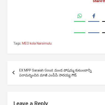
Share t
Tags:
MEO kola Narsimulu:
Post
EX MPP Saraiah Goud: మండ పోషమ్మ కుటుంబాన్ని
navigation
పరామర్శించిన మాజీ ఎంపీపీ సారయ్య గౌడ్
Leave a Reply