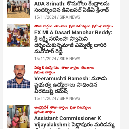
ADA Srinath: కొనుగోలు కేంద్రాల‌ను
సంద‌ర్శించిన డివిజనల్ ఏడీఏ శ్రీనాథ్
15/11/2024
SIRA NEWS
తాజా వార్తలు
తెలంగాణ
ప్రజా సమస్యలు
ప్రముఖ వార్తలు
EX MLA Dasari Manohar Reddy:
శ్రీ లక్ష్మీ నరసింహ స్వామిని
దర్శించుకున్నమాజీ ఎమ్మెల్యే దాసరి
మనోహర్ రెడ్డి
15/11/2024
SIRA NEWS
విద్య & ఉద్యోగము
తాజా వార్తలు
తెలంగాణ
ప్రముఖ వార్తలు
Veeramushti Ramesh: మూడు
ప్రభుత్వ ఉద్యోగాలు సాధించిన
వీరముష్టి రమేష్
15/11/2024
SIRA NEWS
ఆంధ్రప్రదేశ్
తాజా వార్తలు
ప్రజా సమస్యలు
ప్రముఖ వార్తలు
Assistant Commissioner K
Vijayalakshmi: పెద్దాపురం మరిడమ్మ