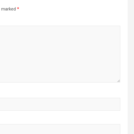
re marked
*