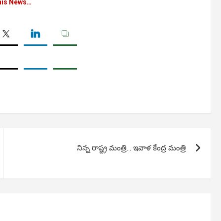
his News…
నిన్న రాష్ట్ర మంత్రి… ఇవాళ కేంద్ర మంత్రి