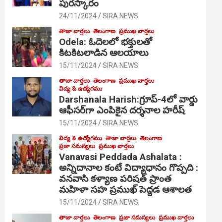
పురస్కారం
24/11/2024
SIRA NEWS
తాజా వార్తలు
తెలంగాణ
ప్రముఖ వార్తలు
Odela: ఓదెల‌లో భక్తులతో
కిటకిటలాడిన ఆల‌యాలు
15/11/2024
SIRA NEWS
తాజా వార్తలు
తెలంగాణ
ప్రముఖ వార్తలు
విద్య & ఉద్యోగము
Darshanala Harish:గ్రూప్-4లో వార్డు
ఆఫీసర్‌గా ఎంపికైన దర్శనాల హరీష్
15/11/2024
SIRA NEWS
విద్య & ఉద్యోగము
తాజా వార్తలు
తెలంగాణ
ప్రజా సమస్యలు
ప్రముఖ వార్తలు
Vanavasi Peddada Ashalata :
అన్నిదానాల కంటే విద్యాధానం గొప్పది :
వనవాసి కళ్యాణ పరిషత్ ప్రాంత
మహిళా సహ ప్రముఖ్ పెద్దడ ఆశాలత
15/11/2024
SIRA NEWS
తాజా వార్తలు
తెలంగాణ
ప్రజా సమస్యలు
ప్రముఖ వార్తలు