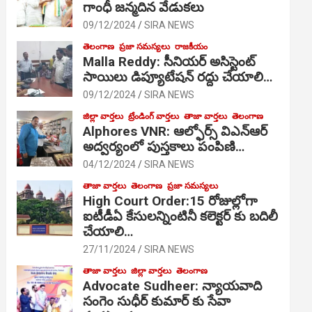
గాంధీ జ‌న్మ‌దిన వేడుక‌లు
09/12/2024
SIRA NEWS
తెలంగాణ
ప్రజా సమస్యలు
రాజకీయం
Malla Reddy: సీనియర్ అసిస్టెంట్
సాయిలు డిప్యూటేషన్ రద్దు చేయాలి…
09/12/2024
SIRA NEWS
జిల్లా వార్తలు
ట్రేండింగ్ వార్తలు
తాజా వార్తలు
తెలంగాణ
Alphores VNR: ఆల్ఫోర్స్ విఎన్ఆర్
అద్వర్యంలో పుస్తకాలు పంపిణి…
04/12/2024
SIRA NEWS
తాజా వార్తలు
తెలంగాణ
ప్రజా సమస్యలు
High Court Order:15 రోజుల్లోగా
ఐటీడీఏ కేసులన్నింటినీ కలెక్టర్ కు బదిలీ
చేయాలి…
27/11/2024
SIRA NEWS
తాజా వార్తలు
జిల్లా వార్తలు
తెలంగాణ
Advocate Sudheer: న్యాయవాది
సంగెం సుధీర్ కుమార్ కు సేవా