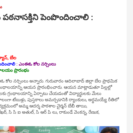
ము
పఠ‌నాసక్తిని పెంపొందించాలి :
యూస్, బేల‌
ొందించాలి
:
ఎంఈఓ కోల నర్సింలు
థాల‌యం ప్రారంభం
ంఈఓ కోల నర్సింలు అన్నారు. గురువారం ఆదిలాబాద్ జిల్లా బేల‌ ప్రాథమిక
గ్రంథాలయాన్ని ఆయన ప్రారంభించారు. ఆయన మాట్లాడుతూ పిల్లల్లో
్థులకు గ్రంథాలయాన్ని ఏర్పాటు చేయడంతో విద్యార్థులకు మేలు
ా టేబుళ్లు, పుస్తకాలు అమర్చడానికి ర్యాంకులు, అర్థమయ్యే రీతిలో
్రమంలో అమ్మ ఆదర్శ పాఠశాల చైర్మన్ బేబీ తాయి,
్, సి సి ఐ అతుల్, సి ఆర్ పి లు, రాకుండే వెంకన్న, రేణుక,