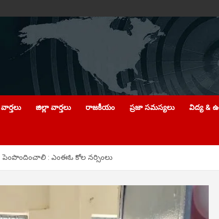
వార్తలు
జిల్లా వార్తలు
రాజకీయం
ప్రజా సమస్యలు
విద్య & 
ిని పెంపొందించాలి : ఎంఈఓ కోల నర్సింలు