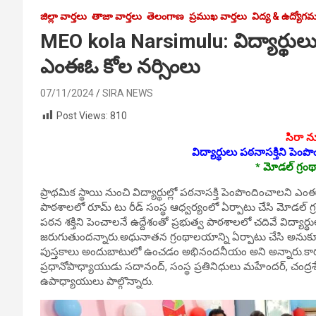
జిల్లా వార్తలు
తాజా వార్తలు
తెలంగాణ
ప్రముఖ వార్తలు
విద్య & ఉద్యోగ
MEO kola Narsimulu: విద్యార్థులు 
ఎంఈఓ కోల నర్సింలు
07/11/2024
SIRA NEWS
Post Views:
810
సిరా న్
విద్యార్థులు పఠ‌నాసక్తిని పెంప
* మోడల్ గ్రం
ప్రాథమిక స్థాయి నుంచి విద్యార్థుల్లో పఠ‌నాసక్తి పెంపొందించాలని ఎ
పాఠశాలలో రూమ్ టు రీడ్ సంస్థ ఆధ్వర్యంలో ఏర్పాటు చేసి మోడల్ 
పఠన శక్తిని పెంచాలనే ఉద్దేశంతో ప్రభుత్వ పాఠశాలలో చదివే విద్యార
జరుగుతుందన్నారు.అధునాతన గ్రంథాలయాన్ని ఏర్పాటు చేసి అనుకూలంగ
పుస్తకాలు అందుబాటులో ఉంచడం అభినందనీయం అని అన్నారు.కార్యక
ప్రధానోపాధ్యాయుడు సదానంద్, సంస్థ ప్రతినిధులు మహేందర్, చంద్రశేఖర
ఉపాధ్యాయులు పాల్గొన్నారు.