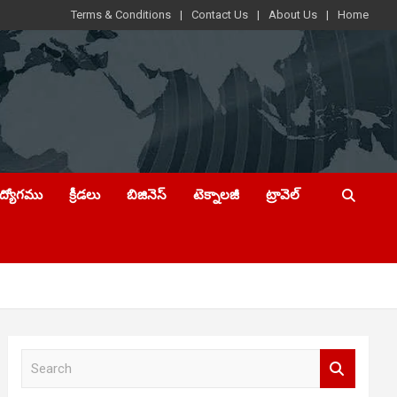
Terms & Conditions
Contact Us
About Us
Home
ఉద్యోగము
క్రీడలు
బిజినెస్
టెక్నాలజీ
ట్రావెల్
S
e
a