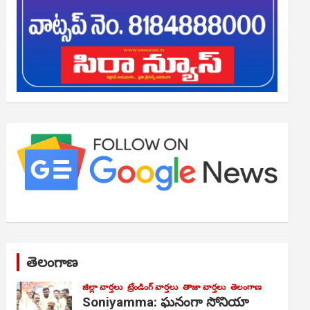
తెలంగాణ
జిల్లా వార్తలు
ట్రేండింగ్ వార్తలు
తాజా వార్తలు
తెలంగాణ
Soniyamma: ఘ‌నంగా సోనియా