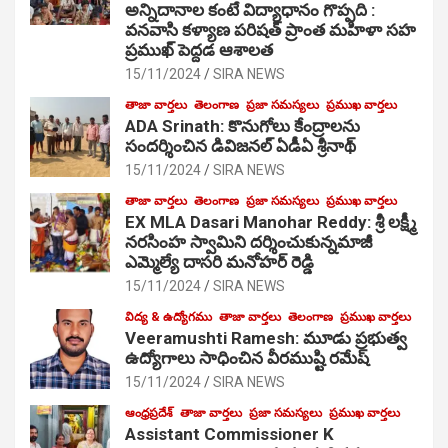
అన్నిదానాల కంటే విద్యాధానం గొప్పది :
వనవాసి కళ్యాణ పరిషత్ ప్రాంత మహిళా సహ
ప్రముఖ్ పెద్దడ ఆశాలత
15/11/2024
SIRA NEWS
తాజా వార్తలు
తెలంగాణ
ప్రజా సమస్యలు
ప్రముఖ వార్తలు
ADA Srinath: కొనుగోలు కేంద్రాల‌ను
సంద‌ర్శించిన డివిజనల్ ఏడీఏ శ్రీనాథ్
15/11/2024
SIRA NEWS
తాజా వార్తలు
తెలంగాణ
ప్రజా సమస్యలు
ప్రముఖ వార్తలు
EX MLA Dasari Manohar Reddy: శ్రీ లక్ష్మీ
నరసింహ స్వామిని దర్శించుకున్నమాజీ
ఎమ్మెల్యే దాసరి మనోహర్ రెడ్డి
15/11/2024
SIRA NEWS
విద్య & ఉద్యోగము
తాజా వార్తలు
తెలంగాణ
ప్రముఖ వార్తలు
Veeramushti Ramesh: మూడు ప్రభుత్వ
ఉద్యోగాలు సాధించిన వీరముష్టి రమేష్
15/11/2024
SIRA NEWS
ఆంధ్రప్రదేశ్
తాజా వార్తలు
ప్రజా సమస్యలు
ప్రముఖ వార్తలు
Assistant Commissioner K