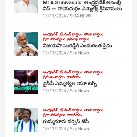
MLA Srinivasulu: ఆంధ్రప్రదేశ్ అసెంబ్లీ
విప్ గా రాయదుర్గం ఎమ్మెల్యే శ్రీనివాసులు
13/11/2024
SIRA NEWS
ఆంధ్రప్రదేశ్
ట్రేండింగ్ వార్తలు
తాజా వార్తలు
ప్రజా సమస్యలు
ప్రముఖ వార్తలు
విజయసాయిరెడ్డికి ఎందుకంత ప్రేమ
13/11/2024
Sira News
ఆంధ్రప్రదేశ్
ట్రేండింగ్ వార్తలు
తాజా వార్తలు
ప్రముఖ వార్తలు
రాజకీయం
వైసీపీ ఎమ్మెల్యేల యూ టర్న్…
13/11/2024
Sira News
ఆంధ్రప్రదేశ్
ట్రేండింగ్ వార్తలు
తాజా వార్తలు
ప్రజా సమస్యలు
రాజకీయం
గుమ్మనూరు వర్సెస్ జేసీ…
13/11/2024
Sira News