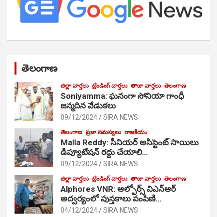
తెలంగాణ
జిల్లా వార్తలు
ట్రేండింగ్ వార్తలు
తాజా వార్తలు
తెలంగాణ
Soniyamma: ఘ‌నంగా సోనియా గాంధీ
జ‌న్మ‌దిన వేడుక‌లు
09/12/2024
SIRA NEWS
తెలంగాణ
ప్రజా సమస్యలు
రాజకీయం
Malla Reddy: సీనియర్ అసిస్టెంట్ సాయిలు
డిప్యూటేషన్ రద్దు చేయాలి…
09/12/2024
SIRA NEWS
జిల్లా వార్తలు
ట్రేండింగ్ వార్తలు
తాజా వార్తలు
తెలంగాణ
Alphores VNR: ఆల్ఫోర్స్ విఎన్ఆర్
అద్వర్యంలో పుస్తకాలు పంపిణి…
04/12/2024
SIRA NEWS