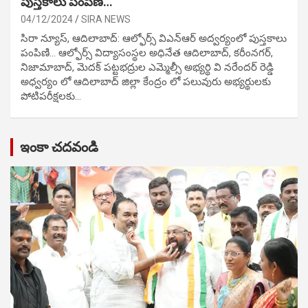
పుస్తకాలు పంపిణి…
04/12/2024
SIRA NEWS
సిరా న్యూస్, ఆదిలాబాద్: ఆల్ఫోర్స్ విఎన్ఆర్ అద్వర్యంలో పుస్తకాలు
పంపిణి… ఆల్ఫోర్స్ విద్యాసంస్థల అధినేత ఆదిలాబాద్, కరీంనగర్,
నిజామాబాద్, మెదక్ పట్టభద్రుల ఎమ్మెల్సీ అభ్యర్థి వి నరేందర్ రెడ్డి
అధ్వర్యం లో ఆదిలాబాద్ జిల్లా కేంద్రం లో పలువురు అభ్యర్థులకు
పోటిప‌రీక్ష‌ల‌కు…
ఇంకా చదవండి