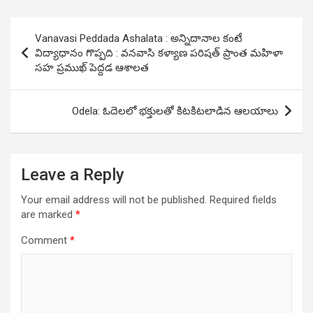
Post
Vanavasi Peddada Ashalata : అన్నిదానాల కంటే
navigation
విద్యాధానం గొప్పది : వనవాసి కళ్యాణ పరిషత్ ప్రాంత మహిళా
సహ ప్రముఖ్ పెద్దడ ఆశాలత
Odela: ఓదెల‌లో భక్తులతో కిటకిటలాడిన ఆల‌యాలు
Leave a Reply
Your email address will not be published.
Required fields
are marked
*
Comment
*