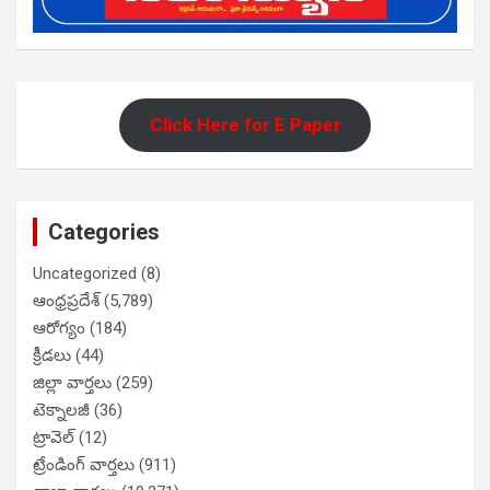
Click Here for E Paper
Categories
Uncategorized
(8)
ఆంధ్రప్రదేశ్
(5,789)
ఆరోగ్యం
(184)
క్రీడలు
(44)
జిల్లా వార్తలు
(259)
టెక్నాలజీ
(36)
ట్రావెల్
(12)
ట్రేండింగ్ వార్తలు
(911)