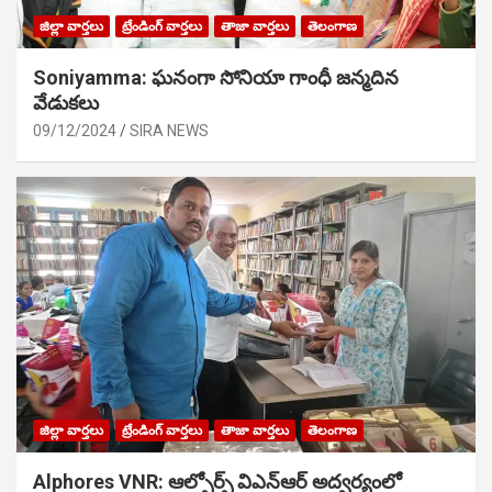
జిల్లా వార్తలు
ట్రేండింగ్ వార్తలు
తాజా వార్తలు
తెలంగాణ
Soniyamma: ఘ‌నంగా సోనియా గాంధీ జ‌న్మ‌దిన
వేడుక‌లు
09/12/2024
SIRA NEWS
జిల్లా వార్తలు
ట్రేండింగ్ వార్తలు
తాజా వార్తలు
తెలంగాణ
Alphores VNR: ఆల్ఫోర్స్ విఎన్ఆర్ అద్వర్యంలో