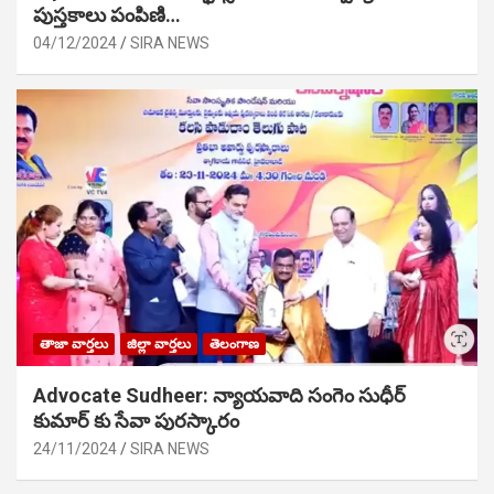
పుస్తకాలు పంపిణి…
04/12/2024
SIRA NEWS
తాజా వార్తలు
జిల్లా వార్తలు
తెలంగాణ
Advocate Sudheer: న్యాయవాది సంగెం సుధీర్
కుమార్ కు సేవా పురస్కారం
24/11/2024
SIRA NEWS