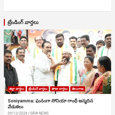
ట్రేండింగ్ వార్తలు
జిల్లా వార్తలు
ట్రేండింగ్ వార్తలు
తాజా వార్తలు
తెలంగాణ
Soniyamma: ఘ‌నంగా సోనియా గాంధీ జ‌న్మ‌దిన
వేడుక‌లు
09/12/2024
SIRA NEWS