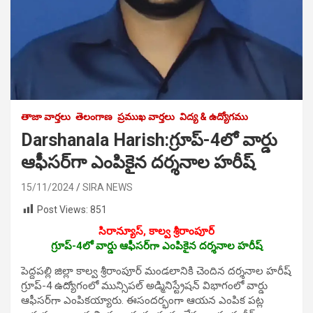
తాజా వార్తలు
తెలంగాణ
ప్రముఖ వార్తలు
విద్య & ఉద్యోగము
Darshanala Harish:గ్రూప్-4లో వార్డు
ఆఫీసర్‌గా ఎంపికైన దర్శనాల హరీష్
15/11/2024
SIRA NEWS
Post Views:
851
సిరాన్యూస్, కాల్వ శ్రీరాంపూర్
గ్రూప్-4లో వార్డు ఆఫీసర్‌గా ఎంపికైన దర్శనాల హరీష్
పెద్దపల్లి జిల్లా కాల్వ శ్రీరాంపూర్ మండలానికి చెందిన దర్శనాల హరీష్
గ్రూప్-4 ఉద్యోగంలో మున్సిపల్ అడ్మినిస్ట్రేషన్ విభాగంలో వార్డు
ఆఫీసర్‌గా ఎంపిక‌య్యారు. ఈసంద‌ర్భంగా ఆయ‌న ఎంపిక ప‌ట్ల‌