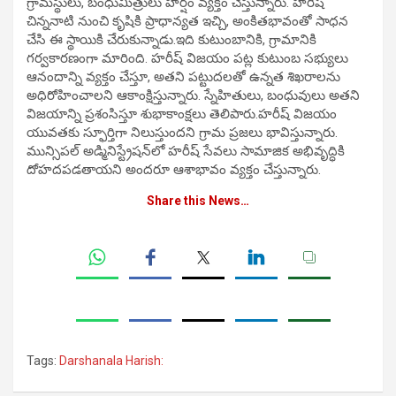
గ్రామస్థులు, బంధుమిత్రులు హర్షం వ్యక్తం చేస్తున్నారు. హరీష్
చిన్ననాటి నుంచి కృషికి ప్రాధాన్యత ఇచ్చి, అంకితభావంతో సాధన
చేసి ఈ స్థాయికి చేరుకున్నాడు.ఇది కుటుంబానికి, గ్రామానికి
గర్వకారణంగా మారింది. హరీష్ విజయం పట్ల కుటుంబ సభ్యులు
ఆనందాన్ని వ్యక్తం చేస్తూ, అతని పట్టుదలతో ఉన్నత శిఖరాలను
అధిరోహించాలని ఆకాంక్షిస్తున్నారు. స్నేహితులు, బంధువులు అతని
విజయాన్ని ప్రశంసిస్తూ శుభాకాంక్షలు తెలిపారు.హరీష్ విజయం
యువతకు స్ఫూర్తిగా నిలుస్తుందని గ్రామ ప్రజలు భావిస్తున్నారు.
మున్సిపల్ అడ్మినిస్ట్రేషన్‌లో హరీష్ సేవలు సామాజిక అభివృద్ధికి
దోహదపడతాయని అందరూ ఆశాభావం వ్యక్తం చేస్తున్నారు.
Share this News…
Tags:
Darshanala Harish: