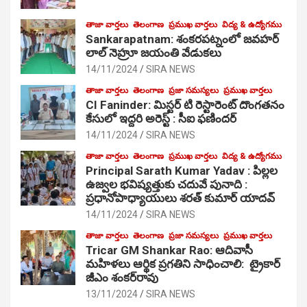
తాజా వార్తలు
తెలంగాణ
ప్రముఖ వార్తలు
విద్య & ఉద్యోగము
Sankarapatnam: శంకరపట్నంలో జవహర్
లాల్ నెహ్రూ జయంతి వేడుకలు
14/11/2024
SIRA NEWS
తాజా వార్తలు
తెలంగాణ
ప్రజా సమస్యలు
ప్రముఖ వార్తలు
CI Faninder: మిస్టర్ టి రెస్టారెంట్ దొంగతనం
కేసులో ఇద్దరి అరెస్ట్ : సీఐ ఫణిందర్
14/11/2024
SIRA NEWS
తాజా వార్తలు
తెలంగాణ
ప్రముఖ వార్తలు
విద్య & ఉద్యోగము
Principal Sarath Kumar Yadav : పిల్లల
ఉజ్వల భవిష్యత్తుకు చదువే పునాది :
ప్రధానోపాధ్యాయులు శరత్ కుమార్ యాదవ్
14/11/2024
SIRA NEWS
తాజా వార్తలు
తెలంగాణ
ప్రజా సమస్యలు
ప్రముఖ వార్తలు
Tricar GM Shankar Rao: ఆదివాసీ
మహిళలు ఆర్థిక ప్రగతిని సాధించాలి: ట్రైకార్
జీఎం శంకర్‌రావు
13/11/2024
SIRA NEWS