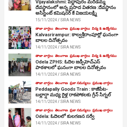
Vijayalakshmi: పెద్దాపురం మరిడమ్మ
దేవస్థానంలో అన్న ప్రసాద వితరణ :దేవస్థానం
అసిస్టెంట్ కమిషనర్ కే విజయలక్ష్మి
15/11/2024
SIRA NEWS
తాజా వార్తలు
తెలంగాణ
ప్రముఖ వార్తలు
విద్య & ఉద్యోగము
Kalvasrirampur: కాల్వశ్రీరాంపూర్లో ఘనంగా
బాలల దినోత్సవం
14/11/2024
SIRA NEWS
తాజా వార్తలు
తెలంగాణ
ప్రముఖ వార్తలు
విద్య & ఉద్యోగము
Odela ZPHS: ఓదెల జ‌డ్పీహెచ్ఎస్
పాఠ‌శాల‌లో ఘనంగా బాలల దినోత్సవం
14/11/2024
SIRA NEWS
తాజా వార్తలు
తెలంగాణ
ప్రజా సమస్యలు
ప్రముఖ వార్తలు
Peddapally Goods Train : కాజీపేట-
బల్లార్షా మధ్య రైళ్ల రాకపోకలకు గ్రీన్ సిగ్నల్
14/11/2024
SIRA NEWS
తాజా వార్తలు
తెలంగాణ
ప్రజా సమస్యలు
ప్రముఖ వార్తలు
Odela: ఓదెలలో కులగణన సర్వే
14/11/2024
SIRA NEWS