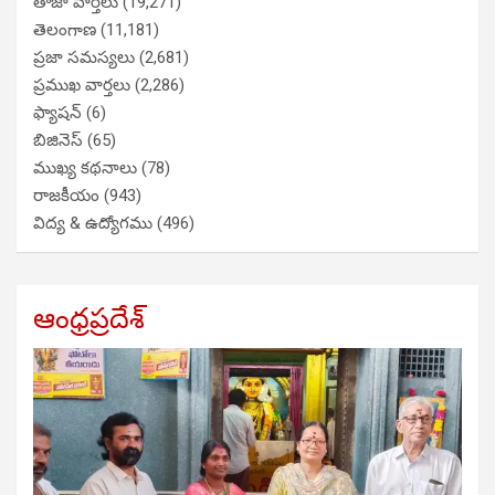
తాజా వార్తలు
(19,271)
తెలంగాణ
(11,181)
ప్రజా సమస్యలు
(2,681)
ప్రముఖ వార్తలు
(2,286)
ఫ్యాషన్
(6)
బిజినెస్
(65)
ముఖ్య కథనాలు
(78)
రాజకీయం
(943)
విద్య & ఉద్యోగము
(496)
ఆంధ్రప్రదేశ్