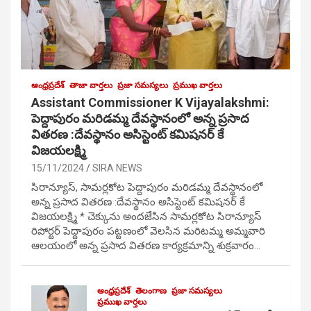
ఆంధ్రప్రదేశ్
తాజా వార్తలు
ప్రజా సమస్యలు
ప్రముఖ వార్తలు
Assistant Commissioner K Vijayalakshmi:
పెద్దాపురం మరిడమ్మ దేవస్థానంలో అన్న ప్రసాద
వితరణ :దేవస్థానం అసిస్టెంట్ కమిషనర్ కే
విజయలక్ష్మి
15/11/2024
SIRA NEWS
సిరాన్యూస్, సామర్లకోట పెద్దాపురం మరిడమ్మ దేవస్థానంలో
అన్న ప్రసాద వితరణ :దేవస్థానం అసిస్టెంట్ కమిషనర్ కే
విజయలక్ష్మి * చెక్కును అందజేసిన సామర్లకోట సిరాన్యూస్
రిపోర్టర్ పెద్దాపురం పట్టణంలో వెలసిన మరిటమ్మ అమ్మవారి
ఆలయంలో అన్న ప్రసాద వితరణ కార్యక్రమాన్ని శుక్రవారం…
ఆంధ్రప్రదేశ్
తెలంగాణ
ప్రజా సమస్యలు
ప్రముఖ వార్తలు