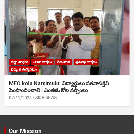
జిల్లా వార్తలు
తాజా వార్తలు
తెలంగాణ
ప్రముఖ వార్తలు
విద్య & ఉద్యోగము
MEO kola Narsimulu: విద్యార్థులు పఠ‌నాసక్తిని
పెంపొందించాలి : ఎంఈఓ కోల నర్సింలు
07/11/2024
SIRA NEWS
Our Mission