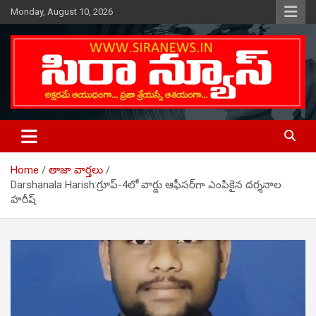
Skip
Monday, August 10, 2026
to
content
Telugu Online News Daily
SIRA NEWS
Home
తాజా వార్తలు
Darshanala Harish:గ్రూప్-4లో వార్డు ఆఫీసర్‌గా ఎంపికైన దర్శనాల
హరీష్