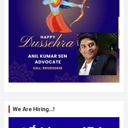
We Are Hiring…!