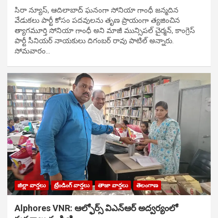
సిరా న్యూస్, ఆదిలాబాద్ ఘ‌నంగా సోనియా గాంధీ జ‌న్మ‌దిన
వేడుక‌లు పార్టీ కోసం ప‌ద‌వుల‌ను తృణ ప్రాయంగా త్య‌జించిన
త్యాగమూర్తి సోనియా గాంధీ అని మాజీ మున్సిప‌ల్ చైర్మ‌న్, కాంగ్రెస్
పార్టీ సీనియ‌ర్ నాయ‌కులు దిగంబ‌ర్ రావు పాటిల్ అన్నారు.
సోమవారం…
జిల్లా వార్తలు
ట్రేండింగ్ వార్తలు
తాజా వార్తలు
తెలంగాణ
Alphores VNR: ఆల్ఫోర్స్ విఎన్ఆర్ అద్వర్యంలో