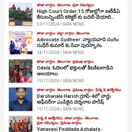
తాజా వార్తలు
తెలంగాణ
ప్రజా సమస్యలు
High Court Order:15 రోజుల్లోగా ఐటీడీఏ
కేసులన్నింటినీ కలెక్టర్ కు బదిలీ చేయాలి…
27/11/2024
SIRA NEWS
తాజా వార్తలు
జిల్లా వార్తలు
తెలంగాణ
Advocate Sudheer: న్యాయవాది సంగెం
సుధీర్ కుమార్ కు సేవా పురస్కారం
24/11/2024
SIRA NEWS
తాజా వార్తలు
తెలంగాణ
ప్రముఖ వార్తలు
Odela: ఓదెల‌లో భక్తులతో కిటకిటలాడిన
ఆల‌యాలు
15/11/2024
SIRA NEWS
తాజా వార్తలు
తెలంగాణ
ప్రముఖ వార్తలు
విద్య & ఉద్యోగము
Darshanala Harish:గ్రూప్-4లో వార్డు
ఆఫీసర్‌గా ఎంపికైన దర్శనాల హరీష్
15/11/2024
SIRA NEWS
విద్య & ఉద్యోగము
తాజా వార్తలు
తెలంగాణ
ప్రజా సమస్యలు
ప్రముఖ వార్తలు
Vanavasi Peddada Ashalata :