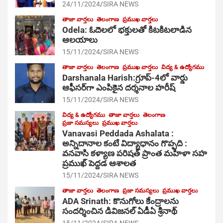
24/11/2024
SIRA NEWS
తాజా వార్తలు
తెలంగాణ
ప్రముఖ వార్తలు
Odela: ఓదెల‌లో భక్తులతో కిటకిటలాడిన
ఆల‌యాలు
15/11/2024
SIRA NEWS
తాజా వార్తలు
తెలంగాణ
ప్రముఖ వార్తలు
విద్య & ఉద్యోగము
Darshanala Harish:గ్రూప్-4లో వార్డు
ఆఫీసర్‌గా ఎంపికైన దర్శనాల హరీష్
15/11/2024
SIRA NEWS
విద్య & ఉద్యోగము
తాజా వార్తలు
తెలంగాణ
ప్రజా సమస్యలు
ప్రముఖ వార్తలు
Vanavasi Peddada Ashalata :
అన్నిదానాల కంటే విద్యాధానం గొప్పది :
వనవాసి కళ్యాణ పరిషత్ ప్రాంత మహిళా సహ
ప్రముఖ్ పెద్దడ ఆశాలత
15/11/2024
SIRA NEWS
తాజా వార్తలు
తెలంగాణ
ప్రజా సమస్యలు
ప్రముఖ వార్తలు
ADA Srinath: కొనుగోలు కేంద్రాల‌ను
సంద‌ర్శించిన డివిజనల్ ఏడీఏ శ్రీనాథ్