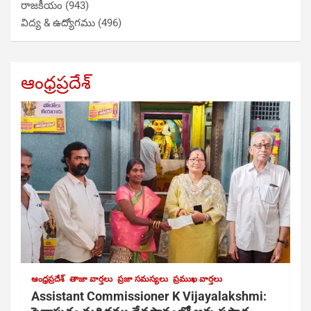
రాజకీయం
(943)
విద్య & ఉద్యోగము
(496)
ఆంధ్రప్రదేశ్
ఆంధ్రప్రదేశ్
తాజా వార్తలు
ప్రజా సమస్యలు
ప్రముఖ వార్తలు
Assistant Commissioner K Vijayalakshmi: