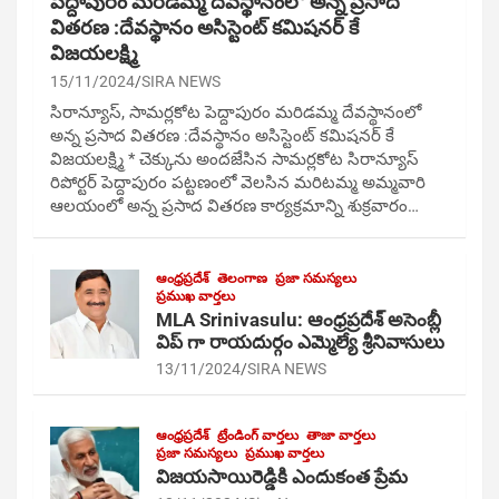
పెద్దాపురం మరిడమ్మ దేవస్థానంలో అన్న ప్రసాద
వితరణ :దేవస్థానం అసిస్టెంట్ కమిషనర్ కే
విజయలక్ష్మి
15/11/2024
SIRA NEWS
సిరాన్యూస్, సామర్లకోట పెద్దాపురం మరిడమ్మ దేవస్థానంలో
అన్న ప్రసాద వితరణ :దేవస్థానం అసిస్టెంట్ కమిషనర్ కే
విజయలక్ష్మి * చెక్కును అందజేసిన సామర్లకోట సిరాన్యూస్
రిపోర్టర్ పెద్దాపురం పట్టణంలో వెలసిన మరిటమ్మ అమ్మవారి
ఆలయంలో అన్న ప్రసాద వితరణ కార్యక్రమాన్ని శుక్రవారం…
ఆంధ్రప్రదేశ్
తెలంగాణ
ప్రజా సమస్యలు
ప్రముఖ వార్తలు
MLA Srinivasulu: ఆంధ్రప్రదేశ్ అసెంబ్లీ
విప్ గా రాయదుర్గం ఎమ్మెల్యే శ్రీనివాసులు
13/11/2024
SIRA NEWS
ఆంధ్రప్రదేశ్
ట్రేండింగ్ వార్తలు
తాజా వార్తలు
ప్రజా సమస్యలు
ప్రముఖ వార్తలు
విజయసాయిరెడ్డికి ఎందుకంత ప్రేమ