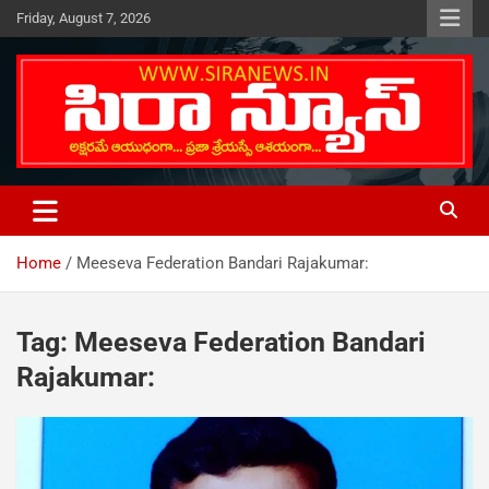
Skip
Friday, August 7, 2026
to
content
Telugu Online News Daily
SIRA NEWS
Home
Meeseva Federation Bandari Rajakumar:
Tag:
Meeseva Federation Bandari
Rajakumar: