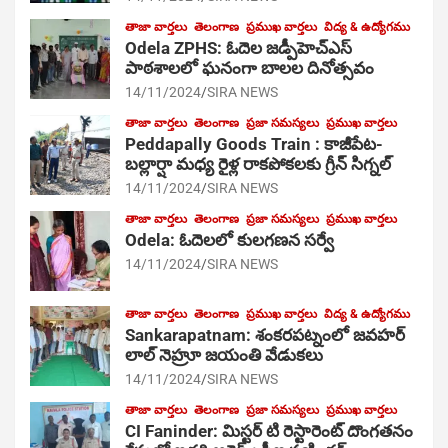
తాజా వార్తలు
తెలంగాణ
ప్రముఖ వార్తలు
విద్య & ఉద్యోగము
Odela ZPHS: ఓదెల జ‌డ్పీహెచ్ఎస్
పాఠ‌శాల‌లో ఘనంగా బాలల దినోత్సవం
14/11/2024
SIRA NEWS
తాజా వార్తలు
తెలంగాణ
ప్రజా సమస్యలు
ప్రముఖ వార్తలు
Peddapally Goods Train : కాజీపేట-
బల్లార్షా మధ్య రైళ్ల రాకపోకలకు గ్రీన్ సిగ్నల్
14/11/2024
SIRA NEWS
తాజా వార్తలు
తెలంగాణ
ప్రజా సమస్యలు
ప్రముఖ వార్తలు
Odela: ఓదెలలో కులగణన సర్వే
14/11/2024
SIRA NEWS
తాజా వార్తలు
తెలంగాణ
ప్రముఖ వార్తలు
విద్య & ఉద్యోగము
Sankarapatnam: శంకరపట్నంలో జవహర్
లాల్ నెహ్రూ జయంతి వేడుకలు
14/11/2024
SIRA NEWS
తాజా వార్తలు
తెలంగాణ
ప్రజా సమస్యలు
ప్రముఖ వార్తలు
CI Faninder: మిస్టర్ టి రెస్టారెంట్ దొంగతనం