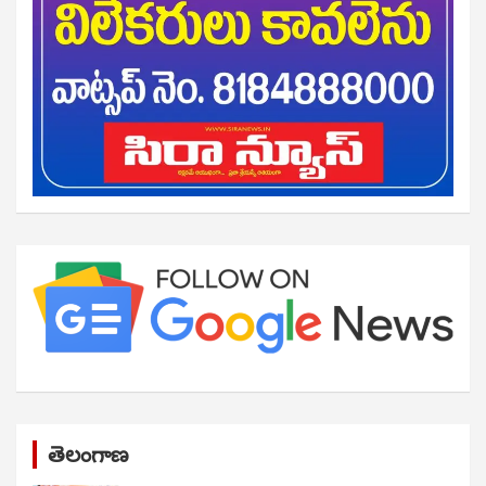
తెలంగాణ