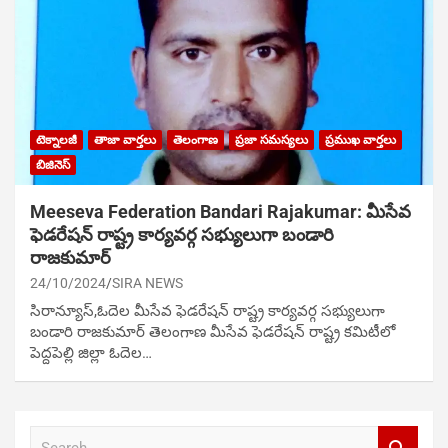
టెక్నాలజీ
తాజా వార్తలు
తెలంగాణ
ప్రజా సమస్యలు
ప్రముఖ వార్తలు
బిజినెస్
Meeseva Federation Bandari Rajakumar: మీసేవ
ఫెడరేషన్ రాష్ట్ర కార్యవర్గ సభ్యులుగా బండారి
రాజకుమార్
24/10/2024
SIRA NEWS
సిరాన్యూస్,ఓదెల మీసేవ ఫెడరేషన్ రాష్ట్ర కార్యవర్గ సభ్యులుగా
బండారి రాజకుమార్ తెలంగాణ మీసేవ ఫెడరేషన్ రాష్ట్ర కమిటీలో
పెద్దపెల్లి జిల్లా ఓదెల…
S