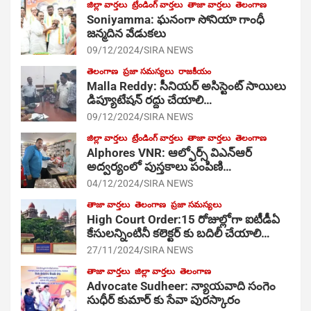
జిల్లా వార్తలు
ట్రేండింగ్ వార్తలు
తాజా వార్తలు
తెలంగాణ
Soniyamma: ఘ‌నంగా సోనియా గాంధీ
జ‌న్మ‌దిన వేడుక‌లు
09/12/2024
SIRA NEWS
తెలంగాణ
ప్రజా సమస్యలు
రాజకీయం
Malla Reddy: సీనియర్ అసిస్టెంట్ సాయిలు
డిప్యూటేషన్ రద్దు చేయాలి…
09/12/2024
SIRA NEWS
జిల్లా వార్తలు
ట్రేండింగ్ వార్తలు
తాజా వార్తలు
తెలంగాణ
Alphores VNR: ఆల్ఫోర్స్ విఎన్ఆర్
అద్వర్యంలో పుస్తకాలు పంపిణి…
04/12/2024
SIRA NEWS
తాజా వార్తలు
తెలంగాణ
ప్రజా సమస్యలు
High Court Order:15 రోజుల్లోగా ఐటీడీఏ
కేసులన్నింటినీ కలెక్టర్ కు బదిలీ చేయాలి…
27/11/2024
SIRA NEWS
తాజా వార్తలు
జిల్లా వార్తలు
తెలంగాణ
Advocate Sudheer: న్యాయవాది సంగెం
సుధీర్ కుమార్ కు సేవా పురస్కారం