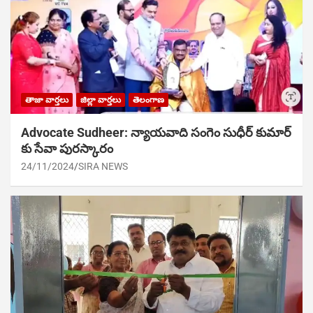
తాజా వార్తలు
జిల్లా వార్తలు
తెలంగాణ
Advocate Sudheer: న్యాయవాది సంగెం సుధీర్ కుమార్
కు సేవా పురస్కారం
24/11/2024
SIRA NEWS