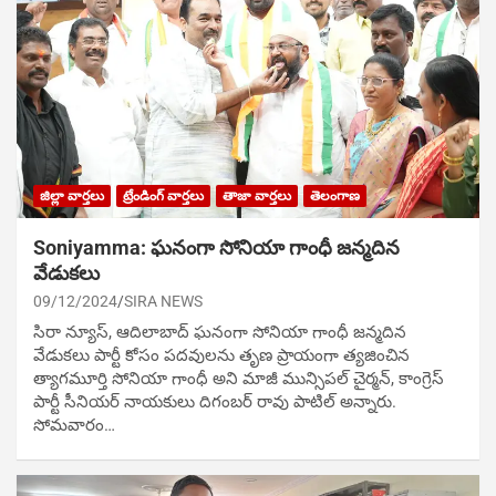
జిల్లా వార్తలు
ట్రేండింగ్ వార్తలు
తాజా వార్తలు
తెలంగాణ
Soniyamma: ఘ‌నంగా సోనియా గాంధీ జ‌న్మ‌దిన
వేడుక‌లు
09/12/2024
SIRA NEWS
సిరా న్యూస్, ఆదిలాబాద్ ఘ‌నంగా సోనియా గాంధీ జ‌న్మ‌దిన
వేడుక‌లు పార్టీ కోసం ప‌ద‌వుల‌ను తృణ ప్రాయంగా త్య‌జించిన
త్యాగమూర్తి సోనియా గాంధీ అని మాజీ మున్సిప‌ల్ చైర్మ‌న్, కాంగ్రెస్
పార్టీ సీనియ‌ర్ నాయ‌కులు దిగంబ‌ర్ రావు పాటిల్ అన్నారు.
సోమవారం…