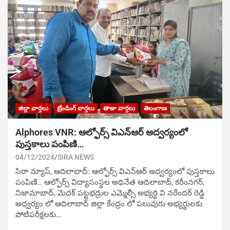
జిల్లా వార్తలు
ట్రేండింగ్ వార్తలు
తాజా వార్తలు
తెలంగాణ
Alphores VNR: ఆల్ఫోర్స్ విఎన్ఆర్ అద్వర్యంలో
పుస్తకాలు పంపిణి…
04/12/2024
SIRA NEWS
సిరా న్యూస్, ఆదిలాబాద్: ఆల్ఫోర్స్ విఎన్ఆర్ అద్వర్యంలో పుస్తకాలు
పంపిణి… ఆల్ఫోర్స్ విద్యాసంస్థల అధినేత ఆదిలాబాద్, కరీంనగర్,
నిజామాబాద్, మెదక్ పట్టభద్రుల ఎమ్మెల్సీ అభ్యర్థి వి నరేందర్ రెడ్డి
అధ్వర్యం లో ఆదిలాబాద్ జిల్లా కేంద్రం లో పలువురు అభ్యర్థులకు
పోటిప‌రీక్ష‌ల‌కు…