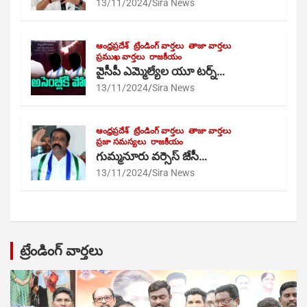
13/11/2024
Sira News
ఆంధ్రప్రదేశ్
ట్రేండింగ్ వార్తలు
తాజా వార్తలు
ప్రముఖ వార్తలు
రాజకీయం
వైసీపీ ఎమ్మెల్యేల యూ టర్న్…
13/11/2024
Sira News
ఆంధ్రప్రదేశ్
ట్రేండింగ్ వార్తలు
తాజా వార్తలు
ప్రజా సమస్యలు
రాజకీయం
గుమ్మనూరు వర్సెస్ జేసీ…
13/11/2024
Sira News
ట్రేండింగ్ వార్తలు