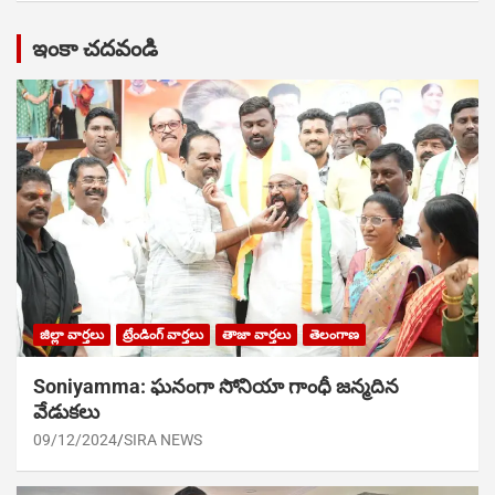
ఇంకా చదవండి
జిల్లా వార్తలు
ట్రేండింగ్ వార్తలు
తాజా వార్తలు
తెలంగాణ
Soniyamma: ఘ‌నంగా సోనియా గాంధీ జ‌న్మ‌దిన
వేడుక‌లు
09/12/2024
SIRA NEWS