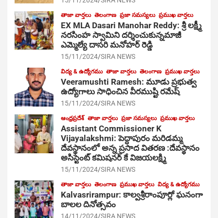
15/11/2024
SIRA NEWS
తాజా వార్తలు
తెలంగాణ
ప్రజా సమస్యలు
ప్రముఖ వార్తలు
EX MLA Dasari Manohar Reddy: శ్రీ లక్ష్మీ
నరసింహ స్వామిని దర్శించుకున్నమాజీ
ఎమ్మెల్యే దాసరి మనోహర్ రెడ్డి
15/11/2024
SIRA NEWS
విద్య & ఉద్యోగము
తాజా వార్తలు
తెలంగాణ
ప్రముఖ వార్తలు
Veeramushti Ramesh: మూడు ప్రభుత్వ
ఉద్యోగాలు సాధించిన వీరముష్టి రమేష్
15/11/2024
SIRA NEWS
ఆంధ్రప్రదేశ్
తాజా వార్తలు
ప్రజా సమస్యలు
ప్రముఖ వార్తలు
Assistant Commissioner K
Vijayalakshmi: పెద్దాపురం మరిడమ్మ
దేవస్థానంలో అన్న ప్రసాద వితరణ :దేవస్థానం
అసిస్టెంట్ కమిషనర్ కే విజయలక్ష్మి
15/11/2024
SIRA NEWS
తాజా వార్తలు
తెలంగాణ
ప్రముఖ వార్తలు
విద్య & ఉద్యోగము
Kalvasrirampur: కాల్వశ్రీరాంపూర్లో ఘనంగా
బాలల దినోత్సవం
14/11/2024
SIRA NEWS