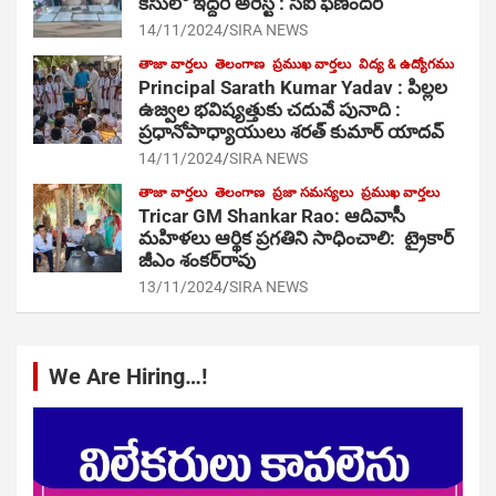
కేసులో ఇద్దరి అరెస్ట్ : సీఐ ఫణిందర్
14/11/2024
SIRA NEWS
తాజా వార్తలు
తెలంగాణ
ప్రముఖ వార్తలు
విద్య & ఉద్యోగము
Principal Sarath Kumar Yadav : పిల్లల
ఉజ్వల భవిష్యత్తుకు చదువే పునాది :
ప్రధానోపాధ్యాయులు శరత్ కుమార్ యాదవ్
14/11/2024
SIRA NEWS
తాజా వార్తలు
తెలంగాణ
ప్రజా సమస్యలు
ప్రముఖ వార్తలు
Tricar GM Shankar Rao: ఆదివాసీ
మహిళలు ఆర్థిక ప్రగతిని సాధించాలి: ట్రైకార్
జీఎం శంకర్‌రావు
13/11/2024
SIRA NEWS
We Are Hiring…!