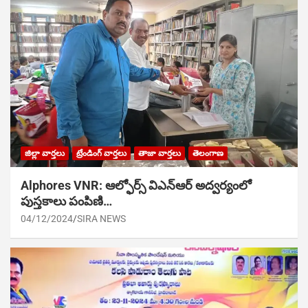
జిల్లా వార్తలు
ట్రేండింగ్ వార్తలు
తాజా వార్తలు
తెలంగాణ
Alphores VNR: ఆల్ఫోర్స్ విఎన్ఆర్ అద్వర్యంలో
పుస్తకాలు పంపిణి…
04/12/2024
SIRA NEWS