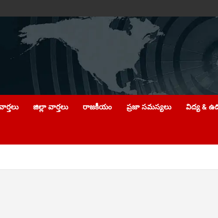
ార్తలు
జిల్లా వార్తలు
రాజకీయం
ప్రజా సమస్యలు
విద్య & ఉ