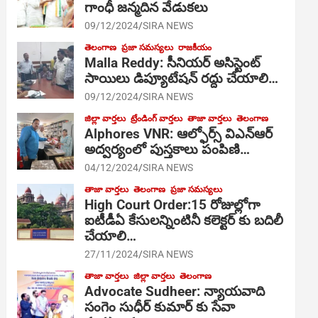
గాంధీ జ‌న్మ‌దిన వేడుక‌లు
09/12/2024
SIRA NEWS
తెలంగాణ
ప్రజా సమస్యలు
రాజకీయం
Malla Reddy: సీనియర్ అసిస్టెంట్
సాయిలు డిప్యూటేషన్ రద్దు చేయాలి…
09/12/2024
SIRA NEWS
జిల్లా వార్తలు
ట్రేండింగ్ వార్తలు
తాజా వార్తలు
తెలంగాణ
Alphores VNR: ఆల్ఫోర్స్ విఎన్ఆర్
అద్వర్యంలో పుస్తకాలు పంపిణి…
04/12/2024
SIRA NEWS
తాజా వార్తలు
తెలంగాణ
ప్రజా సమస్యలు
High Court Order:15 రోజుల్లోగా
ఐటీడీఏ కేసులన్నింటినీ కలెక్టర్ కు బదిలీ
చేయాలి…
27/11/2024
SIRA NEWS
తాజా వార్తలు
జిల్లా వార్తలు
తెలంగాణ
Advocate Sudheer: న్యాయవాది
సంగెం సుధీర్ కుమార్ కు సేవా