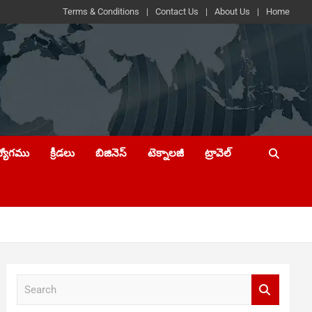
Terms & Conditions
Contact Us
About Us
Home
ద్యోగము
క్రీడలు
బిజినెస్
టెక్నాలజీ
ట్రావెల్
S
e
a