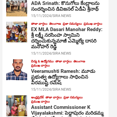
ADA Srinath: కొనుగోలు కేంద్రాల‌ను
సంద‌ర్శించిన డివిజనల్ ఏడీఏ శ్రీనాథ్
15/11/2024
SIRA NEWS
తాజా వార్తలు
తెలంగాణ
ప్రజా సమస్యలు
ప్రముఖ వార్తలు
EX MLA Dasari Manohar Reddy:
శ్రీ లక్ష్మీ నరసింహ స్వామిని
దర్శించుకున్నమాజీ ఎమ్మెల్యే దాసరి
మనోహర్ రెడ్డి
15/11/2024
SIRA NEWS
విద్య & ఉద్యోగము
తాజా వార్తలు
తెలంగాణ
ప్రముఖ వార్తలు
Veeramushti Ramesh: మూడు
ప్రభుత్వ ఉద్యోగాలు సాధించిన
వీరముష్టి రమేష్
15/11/2024
SIRA NEWS
ఆంధ్రప్రదేశ్
తాజా వార్తలు
ప్రజా సమస్యలు
ప్రముఖ వార్తలు
Assistant Commissioner K
Vijayalakshmi: పెద్దాపురం మరిడమ్మ