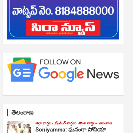
తెలంగాణ
జిల్లా వార్తలు
ట్రేండింగ్ వార్తలు
తాజా వార్తలు
తెలంగాణ
Soniyamma: ఘ‌నంగా సోనియా