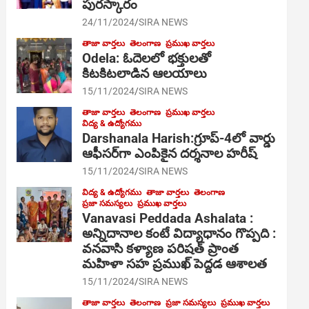
పురస్కారం
24/11/2024
SIRA NEWS
తాజా వార్తలు
తెలంగాణ
ప్రముఖ వార్తలు
Odela: ఓదెల‌లో భక్తులతో
కిటకిటలాడిన ఆల‌యాలు
15/11/2024
SIRA NEWS
తాజా వార్తలు
తెలంగాణ
ప్రముఖ వార్తలు
విద్య & ఉద్యోగము
Darshanala Harish:గ్రూప్-4లో వార్డు
ఆఫీసర్‌గా ఎంపికైన దర్శనాల హరీష్
15/11/2024
SIRA NEWS
విద్య & ఉద్యోగము
తాజా వార్తలు
తెలంగాణ
ప్రజా సమస్యలు
ప్రముఖ వార్తలు
Vanavasi Peddada Ashalata :
అన్నిదానాల కంటే విద్యాధానం గొప్పది :
వనవాసి కళ్యాణ పరిషత్ ప్రాంత
మహిళా సహ ప్రముఖ్ పెద్దడ ఆశాలత
15/11/2024
SIRA NEWS
తాజా వార్తలు
తెలంగాణ
ప్రజా సమస్యలు
ప్రముఖ వార్తలు