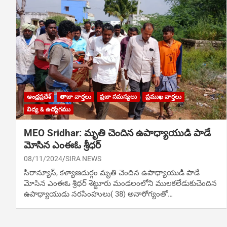
ఆంధ్రప్రదేశ్
తాజా వార్తలు
ప్రజా సమస్యలు
ప్రముఖ వార్తలు
విద్య & ఉద్యోగము
MEO Sridhar: మృతి చెందిన ఉపాధ్యాయుడి పాడే
మోసిన ఎంఈఓ శ్రీధర్
08/11/2024
SIRA NEWS
సిరాన్యూస్‌, కళ్యాణదుర్గం మృతి చెందిన ఉపాధ్యాయుడి పాడే
మోసిన ఎంఈఓ శ్రీధర్ శెట్టూరు మండలంలోని ములకలేడుకుచెందిన
ఉపాధ్యాయుడు నరసింహులు( 38) అనారోగ్యంతో…