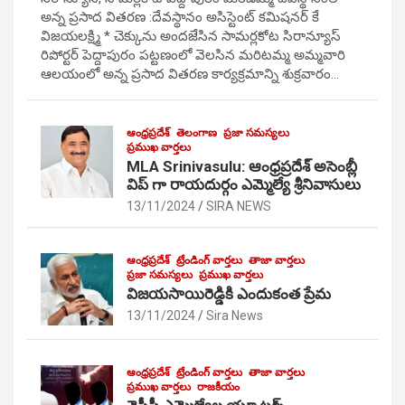
అన్న ప్రసాద వితరణ :దేవస్థానం అసిస్టెంట్ కమిషనర్ కే
విజయలక్ష్మి * చెక్కును అందజేసిన సామర్లకోట సిరాన్యూస్
రిపోర్టర్ పెద్దాపురం పట్టణంలో వెలసిన మరిటమ్మ అమ్మవారి
ఆలయంలో అన్న ప్రసాద వితరణ కార్యక్రమాన్ని శుక్రవారం…
ఆంధ్రప్రదేశ్
తెలంగాణ
ప్రజా సమస్యలు
ప్రముఖ వార్తలు
MLA Srinivasulu: ఆంధ్రప్రదేశ్ అసెంబ్లీ
విప్ గా రాయదుర్గం ఎమ్మెల్యే శ్రీనివాసులు
13/11/2024
SIRA NEWS
ఆంధ్రప్రదేశ్
ట్రేండింగ్ వార్తలు
తాజా వార్తలు
ప్రజా సమస్యలు
ప్రముఖ వార్తలు
విజయసాయిరెడ్డికి ఎందుకంత ప్రేమ
13/11/2024
Sira News
ఆంధ్రప్రదేశ్
ట్రేండింగ్ వార్తలు
తాజా వార్తలు
ప్రముఖ వార్తలు
రాజకీయం