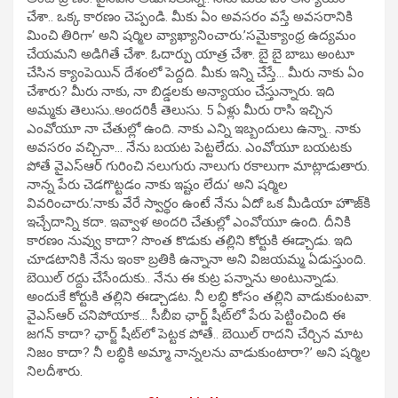
చేశా.. ఒక్క కారణం చెప్పండి. మీకు ఏం అవసరం వస్తే అవసరానికి
మించి తిరిగా’ అని షర్మిల వ్యాఖ్యానించారు.’సమైక్యాంధ్ర ఉద్యమం
చేయమని అడిగితే చేశా. ఓదార్పు యాత్ర చేశా. బై బై బాబు అంటూ
చేసిన క్యాంపెయిన్ దేశంలో పెద్దది. మీకు ఇన్ని చేస్తే… మీరు నాకు ఏం
చేశారు? మీరు నాకు, నా బిడ్డలకు అన్యాయం చేస్తున్నారు. ఇది
అమ్మకు తెలుసు..అందరికీ తెలుసు. 5 ఏళ్లు మీరు రాసి ఇచ్చిన
ఎంవోయూ నా చేతుల్లో ఉంది. నాకు ఎన్ని ఇబ్బందులు ఉన్నా.. నాకు
అవసరం వచ్చినా… నేను బయట పెట్టలేదు. ఎంవోయూ బయటకు
పోతే వైఎస్ఆర్ గురించి నలుగురు నాలుగు రకాలుగా మాట్లాడుతారు.
నాన్న పేరు చెడగొట్టడం నాకు ఇష్టం లేదు’ అని షర్మిల
వివరించారు.’నాకు వేరే స్వార్థం ఉంటే నేను ఏదో ఒక మీడియా హౌజ్‌కి
ఇచ్చేదాన్ని కదా. ఇవ్వాళ అందరి చేతుల్లో ఎంవోయూ ఉంది. దీనికి
కారణం నువ్వు కాదా? సొంత కొడుకు తల్లిని కోర్టుకి ఈడ్చాడు. ఇది
చూడటానికి నేను ఇంకా బ్రతికి ఉన్నానా అని విజయమ్మ ఏడుస్తుంది.
బెయిల్ రద్దు చేసేందుకు.. నేను ఈ కుట్ర పన్నాను అంటున్నాడు.
అందుకే కోర్టుకి తల్లిని ఈడ్చాడట. నీ లబ్ధి కోసం తల్లిని వాడుకుంటవా.
వైఎస్ఆర్ చనిపోయాక… సీబీఐ ఛార్జ్ షీట్‌లో పేరు పెట్టించింది ఈ
జగన్ కాదా? ఛార్జ్ షీట్‌లో పెట్టక పోతే.. బెయిల్ రాదని చేర్చిన మాట
నిజం కాదా? నీ లబ్ధికి అమ్మా నాన్నలను వాడుకుంటారా?’ అని షర్మిల
నిలదీశారు.