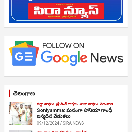
తెలంగాణ
జిల్లా వార్తలు
ట్రేండింగ్ వార్తలు
తాజా వార్తలు
తెలంగాణ
Soniyamma: ఘ‌నంగా సోనియా గాంధీ
జ‌న్మ‌దిన వేడుక‌లు
09/12/2024
SIRA NEWS