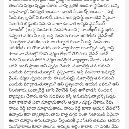
తెలుసని షర్మిల స్పష్టం చేశారు. నాన్న బ్రతికి ఉండగా స్థాపించిన అన్ని
వ్యాపారాల్లో, సరస్వతి అయినా…భారతి సిమెంట్స్ అయినా… సాక్షి
మీడియా, క్లాసిక్ రియాలిటీ, యలహంక ప్రాపర్టీ, ఇలాంటివి ఏమైనా…
నలుగురి బిడ్డలకు సమాన వాటా ఉండాలి అన్నది వైఎస్ఆర్
మాండేట్. ( ఒక్క సండూరు మినహాయించి ). రాజశేఖర్ రెడ్డి బ్రతికి
ఉన్నంత వరకు ఏ ఒక్క ఆస్తి పంపకం కూడా జరగలేదు. వైఎస్ఆర్
హఠాత్తుగా మరణించారు. ఆ తర్వాత కూడా ఏ ఆస్తి పంపకాలు
జరగలేదు. ఈ రోజు వరకు నాకు న్యాయంగా రావాల్సిన ఒక్క ఆస్తి
కూడా నా చేతుల్లో లేదని షర్మిల లేఖలో తెలిపారు. వైఎస్ జగన్
గురించి ఆయన సోదరి షర్మిల ఆసక్తికర వ్యాఖ్యలు చేశారు. తనకు
జగన్ అంటే ప్రాణం అని స్పష్టం చేశారు. సుబ్బారెడ్డి తన గురించి
ఎందుకు మాట్లాడుతున్నారని ప్రశ్నించారు. ఆస్తి పంపకాల ఇష్యూపై
వైఎస్ షర్మిల స్పందించారు. ఈ సమస్యపై సుబ్బారెడ్డి తన గురించి
ఎందుకు మాట్లాడుతున్నారు? అని ప్రశ్నించారు. ఆయన ఎవరు? అని
నిలదీశారు. సుబ్బారెడ్డి జగన్ మోచేతి నీళ్లు తాగేవాడని సంచలన
వ్యాఖ్యలు చేశారు. జగన్ పదవులు ఇస్తే అనుభవిస్తున్నారన్న షర్మిల..
ఇలా కాకపోతే ఎలా మాట్లాడుతారని ఆగ్రహం వ్యక్తం చేశారు. రేపు
సాయి రెడ్డి కూడా మాట్లాడుతారు.. సాయి రెడ్డి కూడా ఆయన చేతిలోనే
ఉన్నాడు కదా వ్యాఖ్యానించారు.వాళ్ల దగ్గర ఇంకా నిజాయితీ ఏమైనా
ఉందా చూద్దాం అనుకున్నాను. వీళ్లందరికీ వైఎస్ఆర్ తెలుసు. ఆయన
మనోభావాలు కూడా తెలుసు. అమ్మకు అర్థం కావాలి. నా వరకు నేను