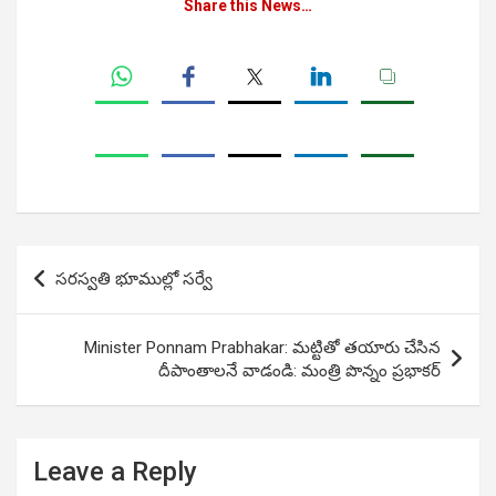
Share this News…
Post
సరస్వతి భూముల్లో సర్వే
navigation
Minister Ponnam Prabhakar: మట్టితో తయారు చేసిన
దీపాంతాలనే వాడండి: మంత్రి పొన్నం ప్రభాకర్
Leave a Reply