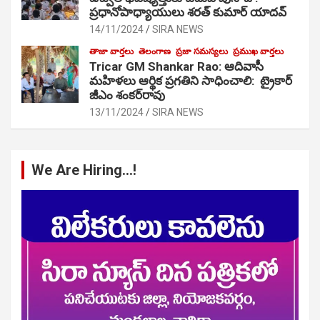
ప్రధానోపాధ్యాయులు శరత్ కుమార్ యాదవ్
14/11/2024
SIRA NEWS
తాజా వార్తలు
తెలంగాణ
ప్రజా సమస్యలు
ప్రముఖ వార్తలు
Tricar GM Shankar Rao: ఆదివాసీ
మహిళలు ఆర్థిక ప్రగతిని సాధించాలి: ట్రైకార్
జీఎం శంకర్‌రావు
13/11/2024
SIRA NEWS
We Are Hiring…!