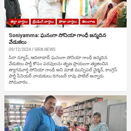
జిల్లా వార్తలు
ట్రేండింగ్ వార్తలు
తాజా వార్తలు
తెలంగాణ
Soniyamma: ఘ‌నంగా సోనియా గాంధీ జ‌న్మ‌దిన
వేడుక‌లు
09/12/2024
SIRA NEWS
సిరా న్యూస్, ఆదిలాబాద్ ఘ‌నంగా సోనియా గాంధీ జ‌న్మ‌దిన
వేడుక‌లు పార్టీ కోసం ప‌ద‌వుల‌ను తృణ ప్రాయంగా త్య‌జించిన
త్యాగమూర్తి సోనియా గాంధీ అని మాజీ మున్సిప‌ల్ చైర్మ‌న్, కాంగ్రెస్
పార్టీ సీనియ‌ర్ నాయ‌కులు దిగంబ‌ర్ రావు పాటిల్ అన్నారు.
సోమవారం…