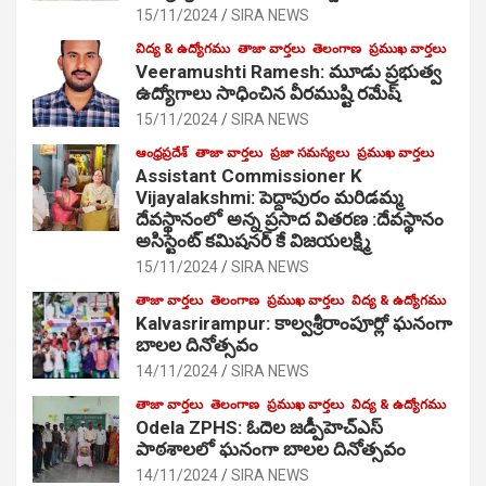
15/11/2024
SIRA NEWS
విద్య & ఉద్యోగము
తాజా వార్తలు
తెలంగాణ
ప్రముఖ వార్తలు
Veeramushti Ramesh: మూడు ప్రభుత్వ
ఉద్యోగాలు సాధించిన వీరముష్టి రమేష్
15/11/2024
SIRA NEWS
ఆంధ్రప్రదేశ్
తాజా వార్తలు
ప్రజా సమస్యలు
ప్రముఖ వార్తలు
Assistant Commissioner K
Vijayalakshmi: పెద్దాపురం మరిడమ్మ
దేవస్థానంలో అన్న ప్రసాద వితరణ :దేవస్థానం
అసిస్టెంట్ కమిషనర్ కే విజయలక్ష్మి
15/11/2024
SIRA NEWS
తాజా వార్తలు
తెలంగాణ
ప్రముఖ వార్తలు
విద్య & ఉద్యోగము
Kalvasrirampur: కాల్వశ్రీరాంపూర్లో ఘనంగా
బాలల దినోత్సవం
14/11/2024
SIRA NEWS
తాజా వార్తలు
తెలంగాణ
ప్రముఖ వార్తలు
విద్య & ఉద్యోగము
Odela ZPHS: ఓదెల జ‌డ్పీహెచ్ఎస్
పాఠ‌శాల‌లో ఘనంగా బాలల దినోత్సవం
14/11/2024
SIRA NEWS