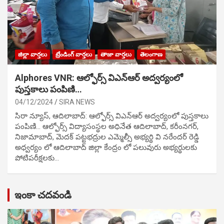
జిల్లా వార్తలు
ట్రేండింగ్ వార్తలు
తాజా వార్తలు
తెలంగాణ
Alphores VNR: ఆల్ఫోర్స్ విఎన్ఆర్ అద్వర్యంలో
పుస్తకాలు పంపిణి…
04/12/2024
SIRA NEWS
సిరా న్యూస్, ఆదిలాబాద్: ఆల్ఫోర్స్ విఎన్ఆర్ అద్వర్యంలో పుస్తకాలు
పంపిణి… ఆల్ఫోర్స్ విద్యాసంస్థల అధినేత ఆదిలాబాద్, కరీంనగర్,
నిజామాబాద్, మెదక్ పట్టభద్రుల ఎమ్మెల్సీ అభ్యర్థి వి నరేందర్ రెడ్డి
అధ్వర్యం లో ఆదిలాబాద్ జిల్లా కేంద్రం లో పలువురు అభ్యర్థులకు
పోటిప‌రీక్ష‌ల‌కు…
ఇంకా చదవండి