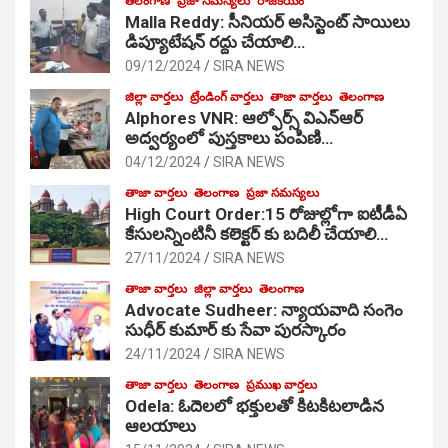
తెలంగాణ
ప్రజా సమస్యలు
రాజకీయం
Malla Reddy: సీనియర్ అసిస్టెంట్ సాయిలు
డిప్యూటేషన్ రద్దు చేయాలి…
09/12/2024
SIRA NEWS
జిల్లా వార్తలు
ట్రేండింగ్ వార్తలు
తాజా వార్తలు
తెలంగాణ
Alphores VNR: ఆల్ఫోర్స్ విఎన్ఆర్
అద్వర్యంలో పుస్తకాలు పంపిణి…
04/12/2024
SIRA NEWS
తాజా వార్తలు
తెలంగాణ
ప్రజా సమస్యలు
High Court Order:15 రోజుల్లోగా ఐటీడీఏ
కేసులన్నింటినీ కలెక్టర్ కు బదిలీ చేయాలి…
27/11/2024
SIRA NEWS
తాజా వార్తలు
జిల్లా వార్తలు
తెలంగాణ
Advocate Sudheer: న్యాయవాది సంగెం
సుధీర్ కుమార్ కు సేవా పురస్కారం
24/11/2024
SIRA NEWS
తాజా వార్తలు
తెలంగాణ
ప్రముఖ వార్తలు
Odela: ఓదెల‌లో భక్తులతో కిటకిటలాడిన
ఆల‌యాలు