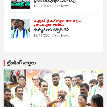
వైసీపీ ఎమ్మెల్యేల యూ టర్న్…
13/11/2024
Sira News
ఆంధ్రప్రదేశ్
ట్రేండింగ్ వార్తలు
తాజా వార్తలు
ప్రజా సమస్యలు
రాజకీయం
గుమ్మనూరు వర్సెస్ జేసీ…
13/11/2024
Sira News
ట్రేండింగ్ వార్తలు