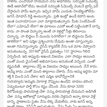
రాశారు. ఎంవోయూ రాయమని నేను అడగలేదు. సరస్వతి సిమెంట్స్
ఈడీ అటాచ్‌లో లేదు. అందుకే సరస్వతి సిమెంట్స్ వెంటనే ట్రాన్స్ ఫర్
చేస్తామని హామీ ఇచ్చారు. ఇచ్చిన హామీ ఎందుకు నిలబెట్టుకోలేదు.
జగన్ మోహన్ రెడ్డి అంటున్నాడు.. ప్రతి ఇంట్లో ఉండే కహాని అంట.
ఇంత సునాయాసంగా ఎలా మాట్లాడుతున్నారు. మీకు సెంటిమెంట్
లేదా? ఎమోషన్ లేదా? ఈ మాటలు ఎవరో అంటే పట్టించుకొనే దాన్ని
కాదు. నా సొంత చిన్నాన్నా అంటే నా కళ్లల్లో నీళ్లు తిరిగాయి.
చిన్నాన్న.. నా బిడ్డలు నీ ముందు పెరగలేదా? నా బిడ్డలను మీరు
తాకలేదా?’ అని షర్మిల ప్రశ్నించారు.’దేవుడు అంతా చూస్తున్నాడు.
అంతా గమనిస్తున్నాడు. వైసీపీ క్యాడర్‌కి నేను ఒక మాట చెప్పాలని
అనుకుంటున్న.. 2019లో వైసీపీ ప్రభుత్వం 151 స్థానాలు గెలిచి
ఏర్పడింది. ఇది అప్పుడు అఖండ విజయం. ఎలా సాధ్యం అయింది.
ఎంతో మంది వైఎస్ఆర్ అభిమానులు అనుకుంటే వచ్చింది. ఎంతో
కష్టపడితే… త్యాగాలు చేస్తే ఆ విజయం సాధ్యం అయింది. నేనే కాదు…
అమ్మే కాదు..ఎంతో మంది త్యాగాలు చేశారు. నేను అమ్మ ఇద్దరం మా
శక్తి కి మించి పని చేశాం’ అని షర్మిల భావోద్వేగానికి
గురయ్యారు.’అమ్మకు మోకాళ్ల నొప్పులు ఉండేవి. బాధలు భరించి
ఏడ్చుకుంటూ పార్టీ కోసం కష్టం చేసింది. నేను కూడా 3200
కిలోమీటర్లు పాదయాత్ర చేశా. నన్ను పాదయాత్ర చేయమని అడిగితే
చేశా. నన్ను ఆరోజుల్లో సూర్యుడు వరకు వెళ్లమని అన్నా కూడా వెళ్లే
దాన్ని. ప్రాణాలను సైతం నేను లెక్క చేయలేదు. నాకు జగన్ అన్న
అంటే ప్రాణం. వైసీపీనీ అడుగుతున్న.. నేను మీకు ఏం అన్యాయం