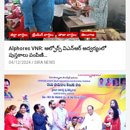
జిల్లా వార్తలు
ట్రేండింగ్ వార్తలు
తాజా వార్తలు
తెలంగాణ
Alphores VNR: ఆల్ఫోర్స్ విఎన్ఆర్ అద్వర్యంలో
పుస్తకాలు పంపిణి…
04/12/2024
SIRA NEWS