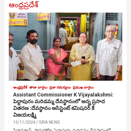
ఆంధ్రప్రదేశ్
ఆంధ్రప్రదేశ్
తాజా వార్తలు
ప్రజా సమస్యలు
ప్రముఖ వార్తలు
Assistant Commissioner K Vijayalakshmi:
పెద్దాపురం మరిడమ్మ దేవస్థానంలో అన్న ప్రసాద
వితరణ :దేవస్థానం అసిస్టెంట్ కమిషనర్ కే
విజయలక్ష్మి
15/11/2024
SIRA NEWS
సిరాన్యూస్, సామర్లకోట పెద్దాపురం మరిడమ్మ దేవస్థానంలో