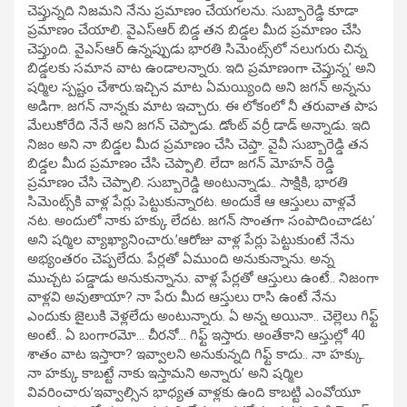
చెప్తున్నది నిజమని నేను ప్రమాణం చేయగలను. సుబ్బారెడ్డి కూడా
ప్రమాణం చేయాలి. వైఎస్ఆర్ బిడ్డ తన బిడ్డల మీద ప్రమాణం చేసి
చెప్తుంది. వైఎస్ఆర్ ఉన్నప్పుడు భారతి సిమెంట్స్‌లో నలుగురు చిన్న
బిడ్డలకు సమాన వాట ఉండాలన్నారు. ఇది ప్రమాణంగా చెప్తున్న’ అని
షర్మిల స్పష్టం చేశారు.ఇచ్చిన మాట ఏమయ్యింది అని జగన్ అన్నను
అడిగా. జగన్ నాన్నకు మాట ఇచ్చారు. ఈ లోకంలో నీ తరువాత పాప
మేలుకోరేది నేనే అని జగన్ చెప్పాడు. డోంట్ వర్రీ డాడ్ అన్నాడు. ఇది
నిజం అని నా బిడ్డల మీద ప్రమాణం చేసి చెప్తా. వైవీ సుబ్బారెడ్డి తన
బిడ్డల మీద ప్రమాణం చేసి చెప్పాలి. లేదా జగన్ మోహన్ రెడ్డి
ప్రమాణం చేసి చెప్పాలి. సుబ్బారెడ్డి అంటున్నాడు.. సాక్షికి, భారతి
సిమెంట్స్‌కి వాళ్ల పేర్లు పెట్టుకున్నారట. అందుకే ఆ ఆస్తులు వాళ్లవే
నట. అందులో నాకు హక్కు లేదట. జగన్ సొంతగా సంపాదించాడట’
అని షర్మిల వ్యాఖ్యానించారు.’ఆరోజు వాళ్ల పేర్లు పెట్టుకుంటే నేను
అభ్యంతరం చెప్పలేదు. పేర్లతో ఏముంది అనుకున్నాను. అన్న
ముచ్చట పడ్డాడు అనుకున్నాను. వాళ్ల పేర్లతో ఆస్తులు ఉంటే.. నిజంగా
వాళ్లవి అవుతాయా? నా పేరు మీద ఆస్తులు రాసి ఉంటే నేను
ఎందుకు జైలుకి వెళ్లలేదు అంటున్నారు. ఏ అన్న అయినా.. చెల్లెలు గిఫ్ట్
అంటే.. ఏ బంగారమో… చీరనో… గిఫ్ట్ ఇస్తారు. అంతేకాని ఆస్తుల్లో 40
శాతం వాట ఇస్తారా? ఇవ్వాలని అనుకున్నది గిఫ్ట్ కాదు.. నా హక్కు.
నా హక్కు కాబట్టే నాకు ఇస్తామని అన్నారు’ అని షర్మిల
వివరించారు’ఇవ్వాల్సిన భాధ్యత వాళ్లకు ఉంది కాబట్టి ఎంవోయూ