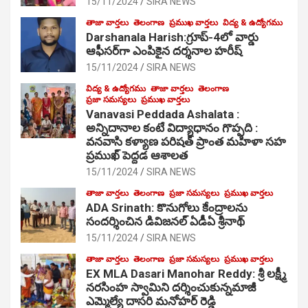
15/11/2024
SIRA NEWS
తాజా వార్తలు
తెలంగాణ
ప్రముఖ వార్తలు
విద్య & ఉద్యోగము
Darshanala Harish:గ్రూప్-4లో వార్డు
ఆఫీసర్‌గా ఎంపికైన దర్శనాల హరీష్
15/11/2024
SIRA NEWS
విద్య & ఉద్యోగము
తాజా వార్తలు
తెలంగాణ
ప్రజా సమస్యలు
ప్రముఖ వార్తలు
Vanavasi Peddada Ashalata :
అన్నిదానాల కంటే విద్యాధానం గొప్పది :
వనవాసి కళ్యాణ పరిషత్ ప్రాంత మహిళా సహ
ప్రముఖ్ పెద్దడ ఆశాలత
15/11/2024
SIRA NEWS
తాజా వార్తలు
తెలంగాణ
ప్రజా సమస్యలు
ప్రముఖ వార్తలు
ADA Srinath: కొనుగోలు కేంద్రాల‌ను
సంద‌ర్శించిన డివిజనల్ ఏడీఏ శ్రీనాథ్
15/11/2024
SIRA NEWS
తాజా వార్తలు
తెలంగాణ
ప్రజా సమస్యలు
ప్రముఖ వార్తలు
EX MLA Dasari Manohar Reddy: శ్రీ లక్ష్మీ
నరసింహ స్వామిని దర్శించుకున్నమాజీ
ఎమ్మెల్యే దాసరి మనోహర్ రెడ్డి