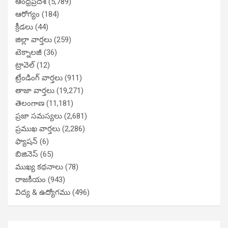
ఆంధ్రప్రదేశ్
(5,789)
ఆరోగ్యం
(184)
క్రీడలు
(44)
జిల్లా వార్తలు
(259)
టెక్నాలజీ
(36)
ట్రావెల్
(12)
ట్రేండింగ్ వార్తలు
(911)
తాజా వార్తలు
(19,271)
తెలంగాణ
(11,181)
ప్రజా సమస్యలు
(2,681)
ప్రముఖ వార్తలు
(2,286)
ఫ్యాషన్
(6)
బిజినెస్
(65)
ముఖ్య కథనాలు
(78)
రాజకీయం
(943)
విద్య & ఉద్యోగము
(496)