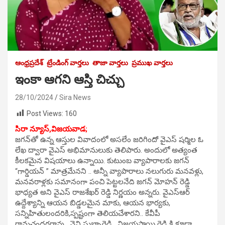
ఆంధ్రప్రదేశ్
ట్రేండింగ్ వార్తలు
తాజా వార్తలు
ప్రముఖ వార్తలు
ఇంకా ఆగని ఆస్తి చిచ్చు
28/10/2024
Sira News
Post Views:
160
సిరా న్యూస్,విజయవాడ;
జగన్‌తో ఉన్న ఆస్తుల వివాదంలో అసలేం జరిగిందో వైఎస్ షర్మిల ఓ
లేఖ ద్వారా వైఎస్ అభిమానులుకు తెలిపారు. అందులో అత్యంత
కీలకమైన విషయాలు ఉన్నాయి. కుటుంబ వ్యాపారాలకు జగన్
“గార్డియన్ ” మాత్రమేనని .. అన్నీ వ్యాపారాలు నలుగురు మనవళ్లు,
మనవరాళ్లకు సమానంగా పంచి పెట్టలనేది జగన్ మోహన్ రెడ్డి
భాధ్యత అని వైఎస్ రాజశేఖర్ రెడ్డి నిర్ణయం అన్నరు. వైఎస్ఆర్
ఉద్దేశ్యాన్ని ఆయన బిడ్డలమైన మాకు, ఆయన భార్యకు,
సన్నిహితులందరికి,స్పష్టంగా తెలియచేశారని.. కేవీపీ
రామచందరరావు , వైవి సుబ్బారెడ్డి , విజయసాయి రెడ్డి కి కూడా