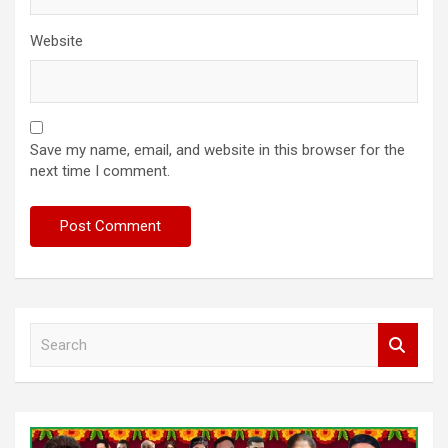
Website
Save my name, email, and website in this browser for the
next time I comment.
S
e
a
r
c
h