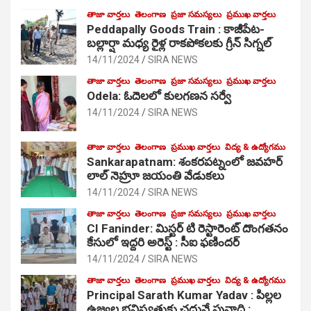
తాజా వార్తలు
తెలంగాణ
ప్రజా సమస్యలు
ప్రముఖ వార్తలు
Peddapally Goods Train : కాజీపేట-
బల్లార్షా మధ్య రైళ్ల రాకపోకలకు గ్రీన్ సిగ్నల్
14/11/2024
SIRA NEWS
తాజా వార్తలు
తెలంగాణ
ప్రజా సమస్యలు
ప్రముఖ వార్తలు
Odela: ఓదెలలో కులగణన సర్వే
14/11/2024
SIRA NEWS
తాజా వార్తలు
తెలంగాణ
ప్రముఖ వార్తలు
విద్య & ఉద్యోగము
Sankarapatnam: శంకరపట్నంలో జవహర్
లాల్ నెహ్రూ జయంతి వేడుకలు
14/11/2024
SIRA NEWS
తాజా వార్తలు
తెలంగాణ
ప్రజా సమస్యలు
ప్రముఖ వార్తలు
CI Faninder: మిస్టర్ టి రెస్టారెంట్ దొంగతనం
కేసులో ఇద్దరి అరెస్ట్ : సీఐ ఫణిందర్
14/11/2024
SIRA NEWS
తాజా వార్తలు
తెలంగాణ
ప్రముఖ వార్తలు
విద్య & ఉద్యోగము
Principal Sarath Kumar Yadav : పిల్లల
ఉజ్వల భవిష్యత్తుకు చదువే పునాది :