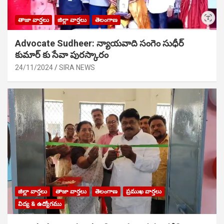
తాజా వార్తలు
జిల్లా వార్తలు
తెలంగాణ
Advocate Sudheer: న్యాయవాది సంగెం సుధీర్
కుమార్ కు సేవా పురస్కారం
24/11/2024
SIRA NEWS
జిల్లా వార్తలు
తాజా వార్తలు
తెలంగాణ
ప్రముఖ వార్తలు
విద్య & ఉద్యోగము