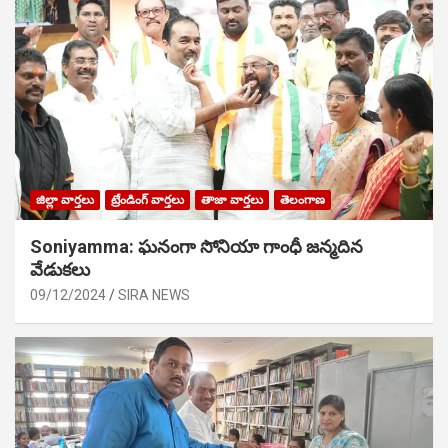
జిల్లా వార్తలు
ట్రేండింగ్ వార్తలు
తాజా వార్తలు
తెలంగాణ
Soniyamma: ఘ‌నంగా సోనియా గాంధీ జ‌న్మ‌దిన
వేడుక‌లు
09/12/2024
SIRA NEWS