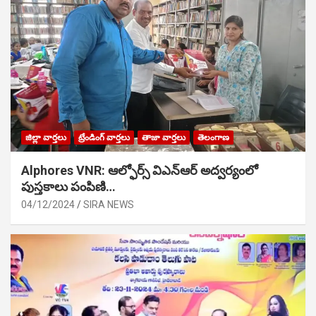
జిల్లా వార్తలు
ట్రేండింగ్ వార్తలు
తాజా వార్తలు
తెలంగాణ
Alphores VNR: ఆల్ఫోర్స్ విఎన్ఆర్ అద్వర్యంలో
పుస్తకాలు పంపిణి…
04/12/2024
SIRA NEWS