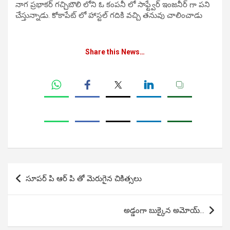
నాగ ప్రభాకర్ గచ్చిబౌలి లోని ఓ కంపనీ లో సాఫ్ట్వేర్ ఇంజనీర్ గా పని
చేస్తున్నాడు. కోకాపేట్ లో హాస్టల్ గదికి వచ్చి తనువు చాలించాడు
Share this News…
Post
సూపర్ పి ఆర్ పి తో మెరుగైన చికిత్సలు
navigation
అడ్డంగా బుక్కైన అమోయ్…