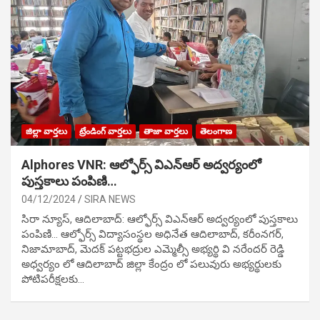
జిల్లా వార్తలు
ట్రేండింగ్ వార్తలు
తాజా వార్తలు
తెలంగాణ
Alphores VNR: ఆల్ఫోర్స్ విఎన్ఆర్ అద్వర్యంలో
పుస్తకాలు పంపిణి…
04/12/2024
SIRA NEWS
సిరా న్యూస్, ఆదిలాబాద్: ఆల్ఫోర్స్ విఎన్ఆర్ అద్వర్యంలో పుస్తకాలు
పంపిణి… ఆల్ఫోర్స్ విద్యాసంస్థల అధినేత ఆదిలాబాద్, కరీంనగర్,
నిజామాబాద్, మెదక్ పట్టభద్రుల ఎమ్మెల్సీ అభ్యర్థి వి నరేందర్ రెడ్డి
అధ్వర్యం లో ఆదిలాబాద్ జిల్లా కేంద్రం లో పలువురు అభ్యర్థులకు
పోటిప‌రీక్ష‌ల‌కు…