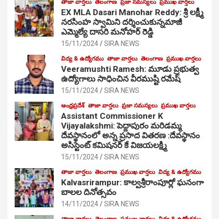
తాజా వార్తలు
తెలంగాణ
ప్రజా సమస్యలు
ప్రముఖ వార్తలు
EX MLA Dasari Manohar Reddy: శ్రీ లక్ష్మీ
నరసింహ స్వామిని దర్శించుకున్నమాజీ
ఎమ్మెల్యే దాసరి మనోహర్ రెడ్డి
15/11/2024
SIRA NEWS
విద్య & ఉద్యోగము
తాజా వార్తలు
తెలంగాణ
ప్రముఖ వార్తలు
Veeramushti Ramesh: మూడు ప్రభుత్వ
ఉద్యోగాలు సాధించిన వీరముష్టి రమేష్
15/11/2024
SIRA NEWS
ఆంధ్రప్రదేశ్
తాజా వార్తలు
ప్రజా సమస్యలు
ప్రముఖ వార్తలు
Assistant Commissioner K
Vijayalakshmi: పెద్దాపురం మరిడమ్మ
దేవస్థానంలో అన్న ప్రసాద వితరణ :దేవస్థానం
అసిస్టెంట్ కమిషనర్ కే విజయలక్ష్మి
15/11/2024
SIRA NEWS
తాజా వార్తలు
తెలంగాణ
ప్రముఖ వార్తలు
విద్య & ఉద్యోగము
Kalvasrirampur: కాల్వశ్రీరాంపూర్లో ఘనంగా
బాలల దినోత్సవం
14/11/2024
SIRA NEWS
తాజా వార్తలు
తెలంగాణ
ప్రముఖ వార్తలు
విద్య & ఉద్యోగము