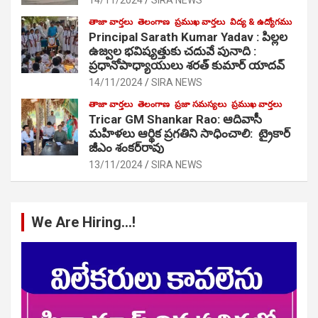
తాజా వార్తలు
తెలంగాణ
ప్రముఖ వార్తలు
విద్య & ఉద్యోగము
Principal Sarath Kumar Yadav : పిల్లల
ఉజ్వల భవిష్యత్తుకు చదువే పునాది :
ప్రధానోపాధ్యాయులు శరత్ కుమార్ యాదవ్
14/11/2024
SIRA NEWS
తాజా వార్తలు
తెలంగాణ
ప్రజా సమస్యలు
ప్రముఖ వార్తలు
Tricar GM Shankar Rao: ఆదివాసీ
మహిళలు ఆర్థిక ప్రగతిని సాధించాలి: ట్రైకార్
జీఎం శంకర్‌రావు
13/11/2024
SIRA NEWS
We Are Hiring…!