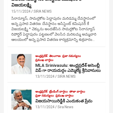
విజయలక్ష్మి
15/11/2024
SIRA NEWS
సిరాన్యూస్, సామర్లకోట పెద్దాపురం మరిడమ్మ దేవస్థానంలో
అన్న ప్రసాద వితరణ :దేవస్థానం అసిస్టెంట్ కమిషనర్ కే
విజయలక్ష్మి * చెక్కును అందజేసిన సామర్లకోట సిరాన్యూస్
రిపోర్టర్ పెద్దాపురం పట్టణంలో వెలసిన మరిటమ్మ అమ్మవారి
ఆలయంలో అన్న ప్రసాద వితరణ కార్యక్రమాన్ని శుక్రవారం…
ఆంధ్రప్రదేశ్
తెలంగాణ
ప్రజా సమస్యలు
ప్రముఖ వార్తలు
MLA Srinivasulu: ఆంధ్రప్రదేశ్ అసెంబ్లీ
విప్ గా రాయదుర్గం ఎమ్మెల్యే శ్రీనివాసులు
13/11/2024
SIRA NEWS
ఆంధ్రప్రదేశ్
ట్రేండింగ్ వార్తలు
తాజా వార్తలు
ప్రజా సమస్యలు
ప్రముఖ వార్తలు
విజయసాయిరెడ్డికి ఎందుకంత ప్రేమ
13/11/2024
Sira News