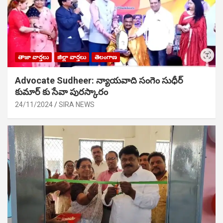
తాజా వార్తలు
జిల్లా వార్తలు
తెలంగాణ
Advocate Sudheer: న్యాయవాది సంగెం సుధీర్
కుమార్ కు సేవా పురస్కారం
24/11/2024
SIRA NEWS