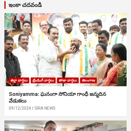
ఇంకా చదవండి
జిల్లా వార్తలు
ట్రేండింగ్ వార్తలు
తాజా వార్తలు
తెలంగాణ
Soniyamma: ఘ‌నంగా సోనియా గాంధీ జ‌న్మ‌దిన
వేడుక‌లు
09/12/2024
SIRA NEWS