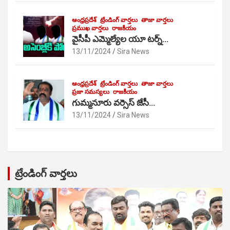
ఆంధ్రప్రదేశ్
ట్రేండింగ్ వార్తలు
తాజా వార్తలు
ప్రముఖ వార్తలు
రాజకీయం
వైసీపీ ఎమ్మెల్యేల యూ టర్న్…
13/11/2024
Sira News
ఆంధ్రప్రదేశ్
ట్రేండింగ్ వార్తలు
తాజా వార్తలు
ప్రజా సమస్యలు
రాజకీయం
గుమ్మనూరు వర్సెస్ జేసీ…
13/11/2024
Sira News
ట్రేండింగ్ వార్తలు