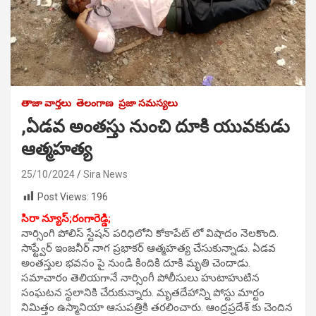
తాజా వార్తలు
తెలంగాణ
ప్రజా సమస్యలు
,ఏడవ అంతస్తు నుంచి దూకి యువకుడు
ఆత్మహత్య
25/10/2024
Sira News
Post Views:
196
సిరా న్యూస్;రంగారెడ్డి;
నార్సింగి పోలిస్ స్టేషన్ పరిధిలోని కోకాపేట్ లో విషాదం నెలకొంది.
సాఫ్ట్వేర్ ఇంజనీర్ నాగ ప్రభాకర్ ఆత్మహత్య చేసుకున్నాడు. ఏడవ
అంతస్తుల భవనం పై నుండి కిందికి దూకి మృతి చెందాడు.
సమాచారం తెలియగానే నార్సింగీ పోలీసులు హుటాహుటిన
సంఘటన స్థలానికి చేరుకున్నారు. మృతదేహాన్ని పోస్టు మార్టం
నిమిత్తం ఉస్మానియా ఆసుపత్రికి తరలించారు. ఆంద్రప్రదేశ్ కు చెందిన