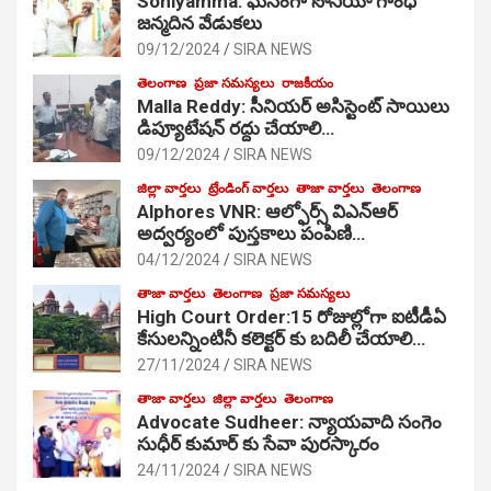
Soniyamma: ఘ‌నంగా సోనియా గాంధీ
జ‌న్మ‌దిన వేడుక‌లు
09/12/2024
SIRA NEWS
తెలంగాణ
ప్రజా సమస్యలు
రాజకీయం
Malla Reddy: సీనియర్ అసిస్టెంట్ సాయిలు
డిప్యూటేషన్ రద్దు చేయాలి…
09/12/2024
SIRA NEWS
జిల్లా వార్తలు
ట్రేండింగ్ వార్తలు
తాజా వార్తలు
తెలంగాణ
Alphores VNR: ఆల్ఫోర్స్ విఎన్ఆర్
అద్వర్యంలో పుస్తకాలు పంపిణి…
04/12/2024
SIRA NEWS
తాజా వార్తలు
తెలంగాణ
ప్రజా సమస్యలు
High Court Order:15 రోజుల్లోగా ఐటీడీఏ
కేసులన్నింటినీ కలెక్టర్ కు బదిలీ చేయాలి…
27/11/2024
SIRA NEWS
తాజా వార్తలు
జిల్లా వార్తలు
తెలంగాణ
Advocate Sudheer: న్యాయవాది సంగెం
సుధీర్ కుమార్ కు సేవా పురస్కారం
24/11/2024
SIRA NEWS