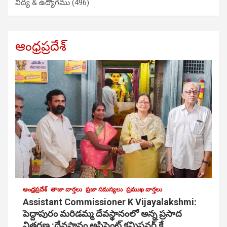
విద్య & ఉద్యోగము
(496)
ఆంధ్రప్రదేశ్
ఆంధ్రప్రదేశ్
తాజా వార్తలు
ప్రజా సమస్యలు
ప్రముఖ వార్తలు
Assistant Commissioner K Vijayalakshmi:
పెద్దాపురం మరిడమ్మ దేవస్థానంలో అన్న ప్రసాద
వితరణ :దేవస్థానం అసిస్టెంట్ కమిషనర్ కే