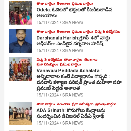
తాజా వార్తలు
తెలంగాణ
ప్రముఖ వార్తలు
Odela: ఓదెల‌లో భక్తులతో కిటకిటలాడిన
ఆల‌యాలు
15/11/2024
SIRA NEWS
తాజా వార్తలు
తెలంగాణ
ప్రముఖ వార్తలు
విద్య & ఉద్యోగము
Darshanala Harish:గ్రూప్-4లో వార్డు
ఆఫీసర్‌గా ఎంపికైన దర్శనాల హరీష్
15/11/2024
SIRA NEWS
విద్య & ఉద్యోగము
తాజా వార్తలు
తెలంగాణ
ప్రజా సమస్యలు
ప్రముఖ వార్తలు
Vanavasi Peddada Ashalata :
అన్నిదానాల కంటే విద్యాధానం గొప్పది :
వనవాసి కళ్యాణ పరిషత్ ప్రాంత మహిళా సహ
ప్రముఖ్ పెద్దడ ఆశాలత
15/11/2024
SIRA NEWS
తాజా వార్తలు
తెలంగాణ
ప్రజా సమస్యలు
ప్రముఖ వార్తలు
ADA Srinath: కొనుగోలు కేంద్రాల‌ను
సంద‌ర్శించిన డివిజనల్ ఏడీఏ శ్రీనాథ్
15/11/2024
SIRA NEWS