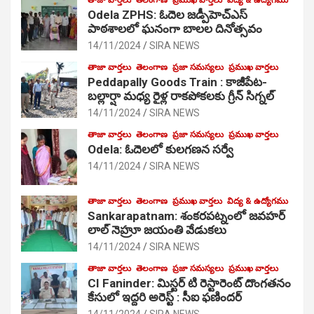
Odela ZPHS: ఓదెల జ‌డ్పీహెచ్ఎస్
పాఠ‌శాల‌లో ఘనంగా బాలల దినోత్సవం
14/11/2024
SIRA NEWS
తాజా వార్తలు
తెలంగాణ
ప్రజా సమస్యలు
ప్రముఖ వార్తలు
Peddapally Goods Train : కాజీపేట-
బల్లార్షా మధ్య రైళ్ల రాకపోకలకు గ్రీన్ సిగ్నల్
14/11/2024
SIRA NEWS
తాజా వార్తలు
తెలంగాణ
ప్రజా సమస్యలు
ప్రముఖ వార్తలు
Odela: ఓదెలలో కులగణన సర్వే
14/11/2024
SIRA NEWS
తాజా వార్తలు
తెలంగాణ
ప్రముఖ వార్తలు
విద్య & ఉద్యోగము
Sankarapatnam: శంకరపట్నంలో జవహర్
లాల్ నెహ్రూ జయంతి వేడుకలు
14/11/2024
SIRA NEWS
తాజా వార్తలు
తెలంగాణ
ప్రజా సమస్యలు
ప్రముఖ వార్తలు
CI Faninder: మిస్టర్ టి రెస్టారెంట్ దొంగతనం
కేసులో ఇద్దరి అరెస్ట్ : సీఐ ఫణిందర్
14/11/2024
SIRA NEWS