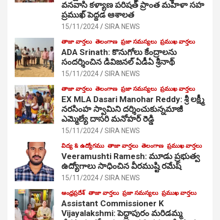
వనవాసి కళ్యాణ పరిషత్ ప్రాంత మహిళా సహ
ప్రముఖ్ పెద్దడ ఆశాలత
15/11/2024
SIRA NEWS
తాజా వార్తలు
తెలంగాణ
ప్రజా సమస్యలు
ప్రముఖ వార్తలు
ADA Srinath: కొనుగోలు కేంద్రాల‌ను
సంద‌ర్శించిన డివిజనల్ ఏడీఏ శ్రీనాథ్
15/11/2024
SIRA NEWS
తాజా వార్తలు
తెలంగాణ
ప్రజా సమస్యలు
ప్రముఖ వార్తలు
EX MLA Dasari Manohar Reddy: శ్రీ లక్ష్మీ
నరసింహ స్వామిని దర్శించుకున్నమాజీ
ఎమ్మెల్యే దాసరి మనోహర్ రెడ్డి
15/11/2024
SIRA NEWS
విద్య & ఉద్యోగము
తాజా వార్తలు
తెలంగాణ
ప్రముఖ వార్తలు
Veeramushti Ramesh: మూడు ప్రభుత్వ
ఉద్యోగాలు సాధించిన వీరముష్టి రమేష్
15/11/2024
SIRA NEWS
ఆంధ్రప్రదేశ్
తాజా వార్తలు
ప్రజా సమస్యలు
ప్రముఖ వార్తలు
Assistant Commissioner K
Vijayalakshmi: పెద్దాపురం మరిడమ్మ