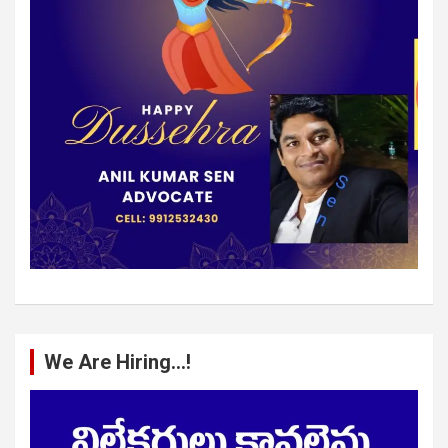
We Are Hiring…!