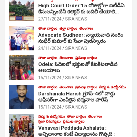
High Court Order:15 రోజుల్లోగా ఐటీడీఏ
కేసులన్నింటినీ కలెక్టర్ కు బదిలీ చేయాలి…
27/11/2024
SIRA NEWS
తాజా వార్తలు
జిల్లా వార్తలు
తెలంగాణ
Advocate Sudheer: న్యాయవాది సంగెం
సుధీర్ కుమార్ కు సేవా పురస్కారం
24/11/2024
SIRA NEWS
తాజా వార్తలు
తెలంగాణ
ప్రముఖ వార్తలు
Odela: ఓదెల‌లో భక్తులతో కిటకిటలాడిన
ఆల‌యాలు
15/11/2024
SIRA NEWS
తాజా వార్తలు
తెలంగాణ
ప్రముఖ వార్తలు
విద్య & ఉద్యోగము
Darshanala Harish:గ్రూప్-4లో వార్డు
ఆఫీసర్‌గా ఎంపికైన దర్శనాల హరీష్
15/11/2024
SIRA NEWS
విద్య & ఉద్యోగము
తాజా వార్తలు
తెలంగాణ
ప్రజా సమస్యలు
ప్రముఖ వార్తలు
Vanavasi Peddada Ashalata :
అన్నిదానాల కంటే విద్యాధానం గొప్పది :