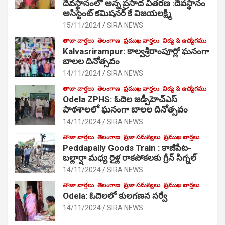
దేవస్థానంలో అన్న ప్రసాద వితరణ :దేవస్థానం
అసిస్టెంట్ కమిషనర్ కే విజయలక్ష్మి
15/11/2024
SIRA NEWS
తాజా వార్తలు
తెలంగాణ
ప్రముఖ వార్తలు
విద్య & ఉద్యోగము
Kalvasrirampur: కాల్వశ్రీరాంపూర్లో ఘనంగా
బాలల దినోత్సవం
14/11/2024
SIRA NEWS
తాజా వార్తలు
తెలంగాణ
ప్రముఖ వార్తలు
విద్య & ఉద్యోగము
Odela ZPHS: ఓదెల జ‌డ్పీహెచ్ఎస్
పాఠ‌శాల‌లో ఘనంగా బాలల దినోత్సవం
14/11/2024
SIRA NEWS
తాజా వార్తలు
తెలంగాణ
ప్రజా సమస్యలు
ప్రముఖ వార్తలు
Peddapally Goods Train : కాజీపేట-
బల్లార్షా మధ్య రైళ్ల రాకపోకలకు గ్రీన్ సిగ్నల్
14/11/2024
SIRA NEWS
తాజా వార్తలు
తెలంగాణ
ప్రజా సమస్యలు
ప్రముఖ వార్తలు
Odela: ఓదెలలో కులగణన సర్వే
14/11/2024
SIRA NEWS