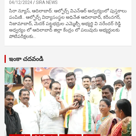
04/12/2024
SIRA NEWS
సిరా న్యూస్, ఆదిలాబాద్: ఆల్ఫోర్స్ విఎన్ఆర్ అద్వర్యంలో పుస్తకాలు
పంపిణి… ఆల్ఫోర్స్ విద్యాసంస్థల అధినేత ఆదిలాబాద్, కరీంనగర్,
నిజామాబాద్, మెదక్ పట్టభద్రుల ఎమ్మెల్సీ అభ్యర్థి వి నరేందర్ రెడ్డి
అధ్వర్యం లో ఆదిలాబాద్ జిల్లా కేంద్రం లో పలువురు అభ్యర్థులకు
పోటిప‌రీక్ష‌ల‌కు…
ఇంకా చదవండి