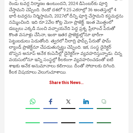
రెండు టవర్ల నిర్మాణం ఉంటుందని, 2024 డిసెంబర్‌కు పూర్తి
చేస్తామని చెప్పింది. రెండో దశలో 9.25 ఎకరాల్లో 36 అంతస్తుల్లో 4
భారీ టవర్లను నిర్మిస్తామని, 2027లో దీన్ని పూర్తి చేస్తామని కస్టమర్లను
నమ్మించింది. ఇది రూ.2వేల కోట్ల మెగా ప్రాజెక్ట్. ఇంత మొత్తంలో
డబ్బులు ఎక్కడి నుంచి వచ్చాయనేది పెద్ద ప్రశ్న. ప్రీలాంచ్ పేరుతో
కొంత వసూళ్లు చేసినా, ఇంకా ఇతర ప్రాజెక్టుల్లోనూ భారీగా
పెట్టుబడులు పెడుతోంది. త్వరలో నీలాద్రి ఫామ్స్ పేరుతో ఫామ్
ల్యాండ్ ప్రాజెక్ట్‌నూ చేపడుతున్నట్టు చెప్పింది. ఇక, సంస్థ డైరెక్టర్
బొప్పన అనూప్ అనేక కంపెనీల్లో డైరెక్టర్‌గా వ్యవహరిస్తున్నాడు. చిన్న
వయసులోనూ ఇన్ని సంస్థల్లో కీలకంగా వ్యవహరించడంతో ఐటీ
శాఖకు అనేక అనుమానాలు కలిగాయి. దీంతో సోదాలకు దిగింది.
కీలక విషయాలు వెలుగుచూశాయి.
Share this News…