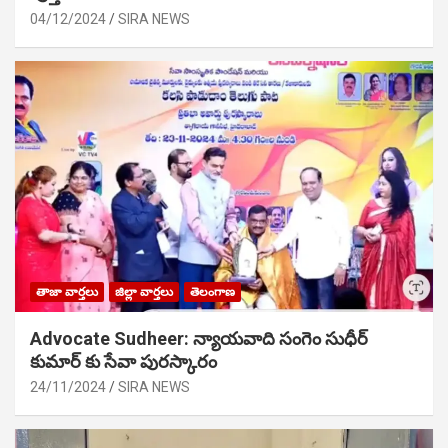
04/12/2024
SIRA NEWS
తాజా వార్తలు
జిల్లా వార్తలు
తెలంగాణ
Advocate Sudheer: న్యాయవాది సంగెం సుధీర్
కుమార్ కు సేవా పురస్కారం
24/11/2024
SIRA NEWS