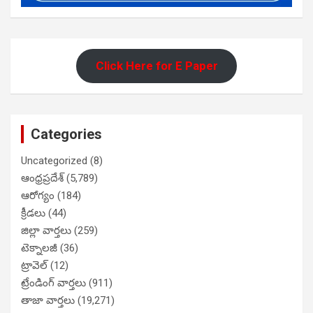
Click Here for E Paper
Categories
Uncategorized
(8)
ఆంధ్రప్రదేశ్
(5,789)
ఆరోగ్యం
(184)
క్రీడలు
(44)
జిల్లా వార్తలు
(259)
టెక్నాలజీ
(36)
ట్రావెల్
(12)
ట్రేండింగ్ వార్తలు
(911)
తాజా వార్తలు
(19,271)