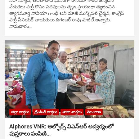
సిరా న్యూస్, ఆదిలాబాద్ ఘ‌నంగా సోనియా గాంధీ జ‌న్మ‌దిన
వేడుక‌లు పార్టీ కోసం ప‌ద‌వుల‌ను తృణ ప్రాయంగా త్య‌జించిన
త్యాగమూర్తి సోనియా గాంధీ అని మాజీ మున్సిప‌ల్ చైర్మ‌న్, కాంగ్రెస్
పార్టీ సీనియ‌ర్ నాయ‌కులు దిగంబ‌ర్ రావు పాటిల్ అన్నారు.
సోమవారం…
జిల్లా వార్తలు
ట్రేండింగ్ వార్తలు
తాజా వార్తలు
తెలంగాణ
Alphores VNR: ఆల్ఫోర్స్ విఎన్ఆర్ అద్వర్యంలో
పుస్తకాలు పంపిణి…