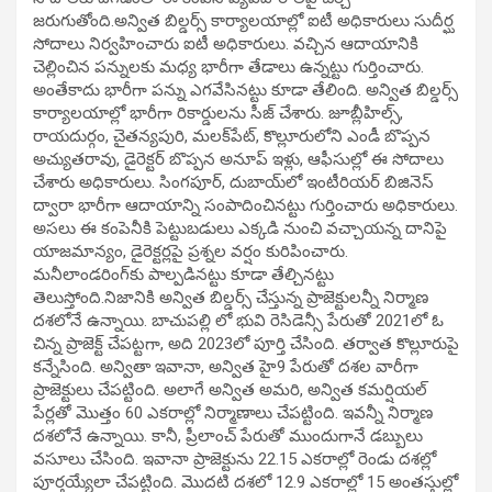
జరుగుతోంది.అన్విత బిల్డర్స్‌ కార్యాలయాల్లో ఐటీ అధికారులు సుదీర్ఘ
సోదాలు నిర్వహించారు ఐటీ అధికారులు. వచ్చిన ఆదాయానికి
చెల్లించిన పన్నులకు మధ్య భారీగా తేడాలు ఉన్నట్టు గుర్తించారు.
అంతేకాదు భారీగా పన్ను ఎగవేసినట్టు కూడా తేలింది. అన్విత బిల్డర్స్
కార్యాలయాల్లో భారీగా రికార్డులను సీజ్ చేశారు. జూబ్లీహిల్స్,
రాయదుర్గం, చైతన్యపురి, మలక్‌పేట్, కొల్లూరులోని ఎండీ బొప్పన
అచ్యుతరావు, డైరెక్టర్ బొప్పన అనూప్ ఇళ్లు, ఆఫీసుల్లో ఈ సోదాలు
చేశారు అధికారులు. సింగపూర్, దుబాయ్‌లో ఇంటీరియర్ బిజినెస్‌
ద్వారా భారీగా ఆదాయాన్ని సంపాదించినట్టు గుర్తించారు అధికారులు.
అసలు ఈ కంపెనీకి పెట్టుబడులు ఎక్కడి నుంచి వచ్చాయన్న దానిపై
యాజమాన్యం, డైరెక్టర్లపై ప్రశ్నల వర్షం కురిపించారు.
మనీలాండరింగ్‌కు పాల్పడినట్టు కూడా తేల్చినట్టు
తెలుస్తోంది.నిజానికి అన్విత బిల్డర్స్ చేస్తున్న ప్రాజెక్టులన్నీ నిర్మాణ
దశలోనే ఉన్నాయి. బాచుపల్లి లో భువి రెసిడెన్సీ పేరుతో 2021లో ఓ
చిన్న ప్రాజెక్ట్ చేపట్టగా, అది 2023లో పూర్తి చేసింది. తర్వాత కొల్లూరుపై
కన్నేసింది. అన్వితా ఇవానా, అన్విత హై9 పేరుతో దశల వారీగా
ప్రాజెక్టులు చేపట్టింది. అలాగే అన్విత అమరి, అన్విత కమర్షియల్
పేర్లతో మొత్తం 60 ఎకరాల్లో నిర్మాణాలు చేపట్టింది. ఇవన్నీ నిర్మాణ
దశలోనే ఉన్నాయి. కానీ, ప్రీలాంచ్ పేరుతో ముందుగానే డబ్బులు
వసూలు చేసింది. ఇవానా ప్రాజెక్టును 22.15 ఎకరాల్లో రెండు దశల్లో
పూర్తయ్యేలా చేపట్టింది. మొదటి దశలో 12.9 ఎకరాల్లో 15 అంతస్తుల్లో