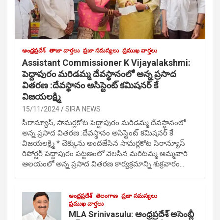
ఆంధ్రప్రదేశ్
తాజా వార్తలు
ప్రజా సమస్యలు
ప్రముఖ వార్తలు
Assistant Commissioner K Vijayalakshmi:
పెద్దాపురం మరిడమ్మ దేవస్థానంలో అన్న ప్రసాద
వితరణ :దేవస్థానం అసిస్టెంట్ కమిషనర్ కే
విజయలక్ష్మి
15/11/2024
SIRA NEWS
సిరాన్యూస్, సామర్లకోట పెద్దాపురం మరిడమ్మ దేవస్థానంలో
అన్న ప్రసాద వితరణ :దేవస్థానం అసిస్టెంట్ కమిషనర్ కే
విజయలక్ష్మి * చెక్కును అందజేసిన సామర్లకోట సిరాన్యూస్
రిపోర్టర్ పెద్దాపురం పట్టణంలో వెలసిన మరిటమ్మ అమ్మవారి
ఆలయంలో అన్న ప్రసాద వితరణ కార్యక్రమాన్ని శుక్రవారం…
ఆంధ్రప్రదేశ్
తెలంగాణ
ప్రజా సమస్యలు
ప్రముఖ వార్తలు
MLA Srinivasulu: ఆంధ్రప్రదేశ్ అసెంబ్లీ