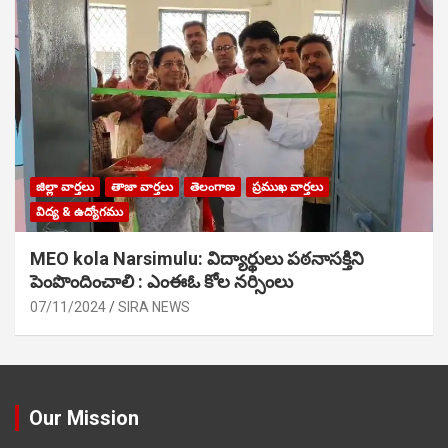
జిల్లా వార్తలు
తాజా వార్తలు
తెలంగాణ
ప్రముఖ వార్తలు
విద్య & ఉద్యోగము
MEO kola Narsimulu: విద్యార్థులు పఠ‌నాసక్తిని
పెంపొందించాలి : ఎంఈఓ కోల నర్సింలు
07/11/2024
SIRA NEWS
Our Mission