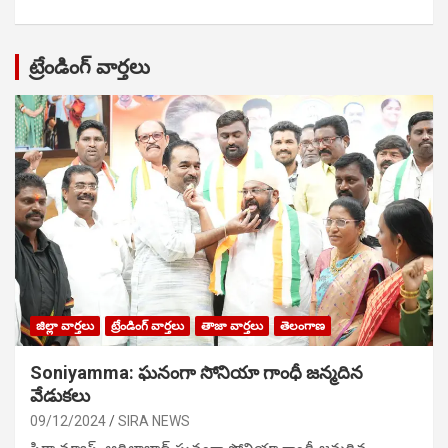
ట్రేండింగ్ వార్తలు
జిల్లా వార్తలు
ట్రేండింగ్ వార్తలు
తాజా వార్తలు
తెలంగాణ
Soniyamma: ఘ‌నంగా సోనియా గాంధీ జ‌న్మ‌దిన
వేడుక‌లు
09/12/2024
SIRA NEWS