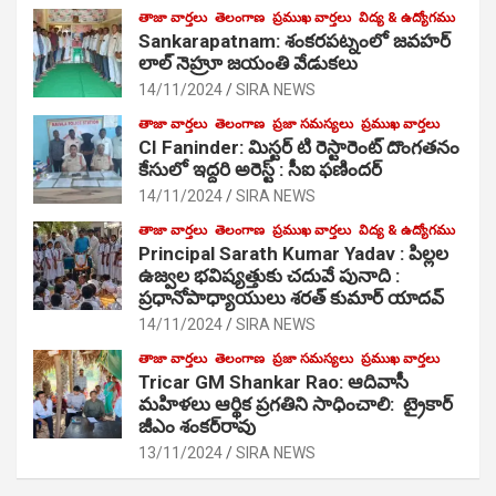
తాజా వార్తలు
తెలంగాణ
ప్రముఖ వార్తలు
విద్య & ఉద్యోగము
Sankarapatnam: శంకరపట్నంలో జవహర్
లాల్ నెహ్రూ జయంతి వేడుకలు
14/11/2024
SIRA NEWS
తాజా వార్తలు
తెలంగాణ
ప్రజా సమస్యలు
ప్రముఖ వార్తలు
CI Faninder: మిస్టర్ టి రెస్టారెంట్ దొంగతనం
కేసులో ఇద్దరి అరెస్ట్ : సీఐ ఫణిందర్
14/11/2024
SIRA NEWS
తాజా వార్తలు
తెలంగాణ
ప్రముఖ వార్తలు
విద్య & ఉద్యోగము
Principal Sarath Kumar Yadav : పిల్లల
ఉజ్వల భవిష్యత్తుకు చదువే పునాది :
ప్రధానోపాధ్యాయులు శరత్ కుమార్ యాదవ్
14/11/2024
SIRA NEWS
తాజా వార్తలు
తెలంగాణ
ప్రజా సమస్యలు
ప్రముఖ వార్తలు
Tricar GM Shankar Rao: ఆదివాసీ
మహిళలు ఆర్థిక ప్రగతిని సాధించాలి: ట్రైకార్
జీఎం శంకర్‌రావు
13/11/2024
SIRA NEWS