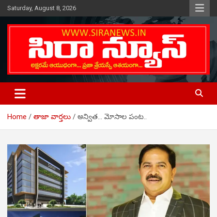
Skip
Saturday, August 8, 2026
to
content
Telugu Online News Daily
SIRA NEWS
Home
తాజా వార్తలు
అన్విత… మోసాల పంట..