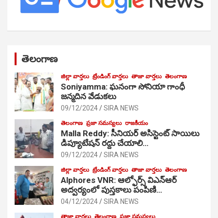
తెలంగాణ
జిల్లా వార్తలు
ట్రేండింగ్ వార్తలు
తాజా వార్తలు
తెలంగాణ
Soniyamma: ఘ‌నంగా సోనియా గాంధీ
జ‌న్మ‌దిన వేడుక‌లు
09/12/2024
SIRA NEWS
తెలంగాణ
ప్రజా సమస్యలు
రాజకీయం
Malla Reddy: సీనియర్ అసిస్టెంట్ సాయిలు
డిప్యూటేషన్ రద్దు చేయాలి…
09/12/2024
SIRA NEWS
జిల్లా వార్తలు
ట్రేండింగ్ వార్తలు
తాజా వార్తలు
తెలంగాణ
Alphores VNR: ఆల్ఫోర్స్ విఎన్ఆర్
అద్వర్యంలో పుస్తకాలు పంపిణి…
04/12/2024
SIRA NEWS
తాజా వార్తలు
తెలంగాణ
ప్రజా సమస్యలు