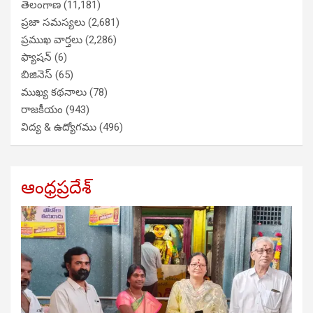
తెలంగాణ
(11,181)
ప్రజా సమస్యలు
(2,681)
ప్రముఖ వార్తలు
(2,286)
ఫ్యాషన్
(6)
బిజినెస్
(65)
ముఖ్య కథనాలు
(78)
రాజకీయం
(943)
విద్య & ఉద్యోగము
(496)
ఆంధ్రప్రదేశ్