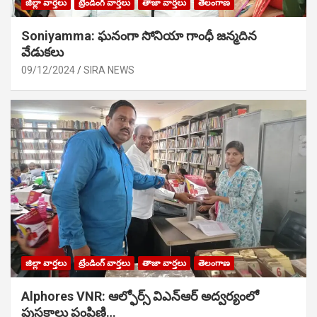
జిల్లా వార్తలు
ట్రేండింగ్ వార్తలు
తాజా వార్తలు
తెలంగాణ
Soniyamma: ఘ‌నంగా సోనియా గాంధీ జ‌న్మ‌దిన
వేడుక‌లు
09/12/2024
SIRA NEWS
జిల్లా వార్తలు
ట్రేండింగ్ వార్తలు
తాజా వార్తలు
తెలంగాణ
Alphores VNR: ఆల్ఫోర్స్ విఎన్ఆర్ అద్వర్యంలో
పుస్తకాలు పంపిణి…