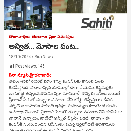
తాజా వార్తలు
తెలంగాణ
ప్రజా సమస్యలు
అన్విత… మోసాల పంట..
18/10/2024
Sira News
Post Views:
145
సిరా న్యూస్,
హైదరాబాద్;
తెలంగాణలో రియల్ భూం కొన్ని కంపెనీలకు కాసుల పంట
కురిపిస్తోంది. వివాదాస్పద భూముల్లో పాగా వేయడం, కస్టమర్లకు
అంటగట్టి తప్పించుకోవడం షరా మామూలే. కొన్ని కంపెనీలు అయితే
ప్రీలాంచ్ పేరుతో డబ్బులు వసూలు చేసి బోర్డు తిప్పేస్తాయి. దీనికి
చక్కటి ఉదాహరణ సాహితీ ఇన్‌ఫ్రా. సామాన్యుల సొంతింటి కలను
ఆసరాగా చేసుకుని ప్రీలాంచ్ పేరుతో డబ్బులు వసూలు చేసే కంపెనీలు
చాలానే ఉన్నాయి. వాటిలో అన్విత బిల్డర్స్ ఒకటి. తాజాగా ఈ
కంపెనీకి సంబంధించిన ఆఫీసులు, ఓనర్ల ఇళ్లలో ఐటీ అధికారులు
సోదాలకు దిగడంతో ఈ కంపెనీ వ్యవహారాలపై చర్చ