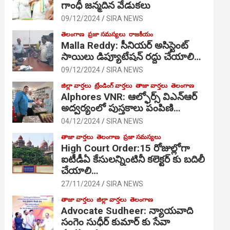
గాంధీ జ‌న్మ‌దిన వేడుక‌లు
09/12/2024
SIRA NEWS
తెలంగాణ
ప్రజా సమస్యలు
రాజకీయం
Malla Reddy: సీనియర్ అసిస్టెంట్
సాయిలు డిప్యూటేషన్ రద్దు చేయాలి…
09/12/2024
SIRA NEWS
జిల్లా వార్తలు
ట్రేండింగ్ వార్తలు
తాజా వార్తలు
తెలంగాణ
Alphores VNR: ఆల్ఫోర్స్ విఎన్ఆర్
అద్వర్యంలో పుస్తకాలు పంపిణి…
04/12/2024
SIRA NEWS
తాజా వార్తలు
తెలంగాణ
ప్రజా సమస్యలు
High Court Order:15 రోజుల్లోగా
ఐటీడీఏ కేసులన్నింటినీ కలెక్టర్ కు బదిలీ
చేయాలి…
27/11/2024
SIRA NEWS
తాజా వార్తలు
జిల్లా వార్తలు
తెలంగాణ
Advocate Sudheer: న్యాయవాది
సంగెం సుధీర్ కుమార్ కు సేవా