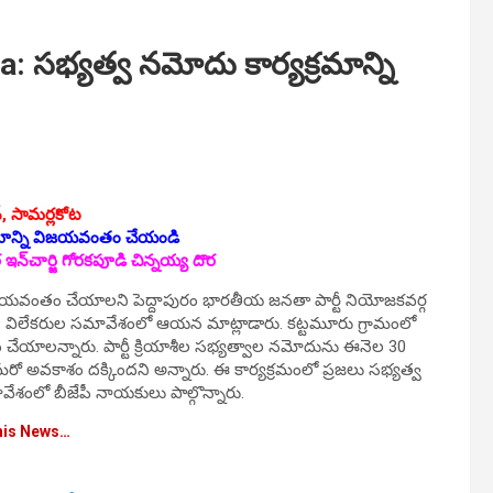
 సభ్యత్వ నమోదు కార్యక్రమాన్ని
‌, సామర్లకోట
రమాన్ని విజయవంతం చేయండి
 ఇన్‌చార్జి గోరకపూడి చిన్నయ్య దొర
విజయవంతం చేయాల‌ని పెద్దాపురం భారతీయ జనతా పార్టీ నియోజకవర్గ
సిన విలేక‌రుల స‌మావేశంలో ఆయ‌న మాట్లాడారు. కట్టమూరు గ్రామంలో
చేయాల‌న్నారు. పార్టీ క్రియాశీల సభ్యత్వాల నమోదును ఈనెల 30
మరో అవకాశం దక్కిందని అన్నారు. ఈ కార్యక్రమంలో ప్రజలు సభ్యత్వ
ేశంలో బీజేపీ నాయ‌కులు పాల్గొన్నారు.
his News…