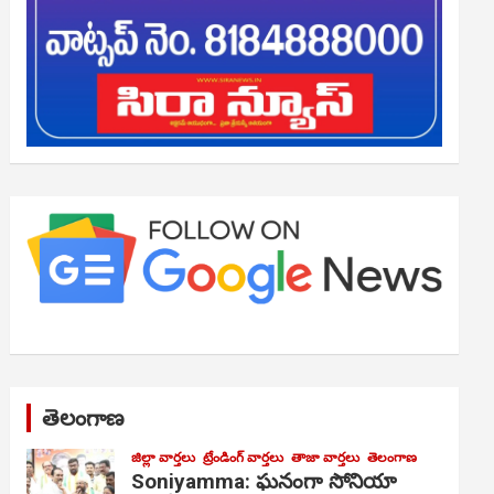
తెలంగాణ
జిల్లా వార్తలు
ట్రేండింగ్ వార్తలు
తాజా వార్తలు
తెలంగాణ
Soniyamma: ఘ‌నంగా సోనియా