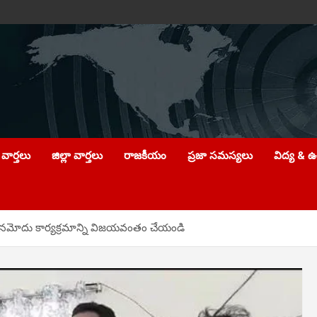
వార్తలు
జిల్లా వార్తలు
రాజకీయం
ప్రజా సమస్యలు
విద్య & 
 నమోదు కార్యక్రమాన్ని విజయవంతం చేయండి