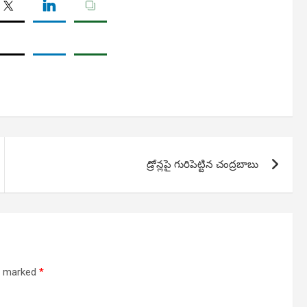
డ్రోన్లపై గురిపెట్టిన చంద్రబాబు
re marked
*