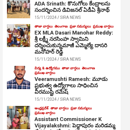
ADA Srinath: కొనుగోలు కేంద్రాల‌ను
సంద‌ర్శించిన డివిజనల్ ఏడీఏ శ్రీనాథ్
15/11/2024
SIRA NEWS
తాజా వార్తలు
తెలంగాణ
ప్రజా సమస్యలు
ప్రముఖ వార్తలు
EX MLA Dasari Manohar Reddy:
శ్రీ లక్ష్మీ నరసింహ స్వామిని
దర్శించుకున్నమాజీ ఎమ్మెల్యే దాసరి
మనోహర్ రెడ్డి
15/11/2024
SIRA NEWS
విద్య & ఉద్యోగము
తాజా వార్తలు
తెలంగాణ
ప్రముఖ వార్తలు
Veeramushti Ramesh: మూడు
ప్రభుత్వ ఉద్యోగాలు సాధించిన
వీరముష్టి రమేష్
15/11/2024
SIRA NEWS
ఆంధ్రప్రదేశ్
తాజా వార్తలు
ప్రజా సమస్యలు
ప్రముఖ వార్తలు
Assistant Commissioner K
Vijayalakshmi: పెద్దాపురం మరిడమ్మ