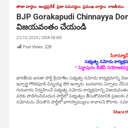
తాజా వార్తలు
ఆంధ్రప్రదేశ్
ప్రజా సమస్యలు
ప్రముఖ వార్తలు
రాజకీయం
BJP Gorakapudi Chinnayya Dora:
విజయవంతం చేయండి
23/10/2024
SIRA NEWS
Post Views:
228
సిరాన్యూస్
సభ్యత్వ నమోదు కార్యక్
* పెద్దాపురం బీజేపీ నియోజకవర్గ
భారతీయ జనతా పార్టీ క్రియాశీల సభ్యత్వ నమోదు కార్యక్రమాన్ని 
ఇన్చార్జి గోరకపూడి చిన్నయ్య దొర అన్నారు. బుద‌వారం ఏర్పాటు చే
గురువారం నిర్వ‌హించే సభ్యత్వ నమోదు కార్యక్రమాన్ని విజయవంతం 
వరకు పొడిగించినందున పార్టీలో సభ్యత్వం తీసుకోవడానికి ప్రజలకు 
నమోదును చేసుకొని పార్టీలో భాగస్వామ్యులు కావాలని కోరారు. స‌మావ
Share t