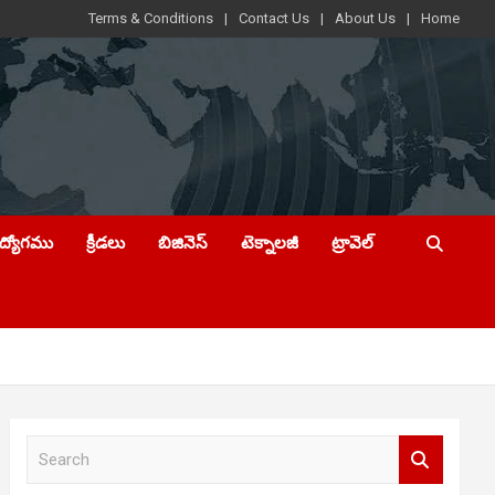
Terms & Conditions
Contact Us
About Us
Home
ఉద్యోగము
క్రీడలు
బిజినెస్
టెక్నాలజీ
ట్రావెల్
S
e
a