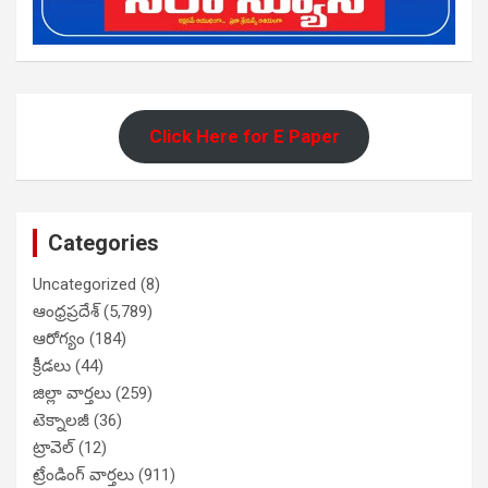
Click Here for E Paper
Categories
Uncategorized
(8)
ఆంధ్రప్రదేశ్
(5,789)
ఆరోగ్యం
(184)
క్రీడలు
(44)
జిల్లా వార్తలు
(259)
టెక్నాలజీ
(36)
ట్రావెల్
(12)
ట్రేండింగ్ వార్తలు
(911)