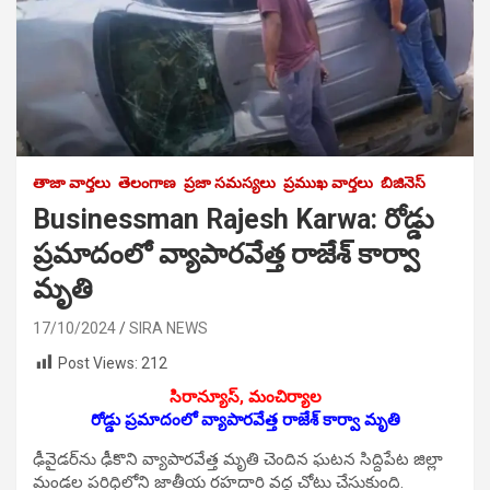
తాజా వార్తలు
తెలంగాణ
ప్రజా సమస్యలు
ప్రముఖ వార్తలు
బిజినెస్
Businessman Rajesh Karwa: రోడ్డు
ప్రమాదంలో వ్యాపారవేత్త రాజేశ్ కార్వా
మృతి
17/10/2024
SIRA NEWS
Post Views:
212
సిరాన్యూస్, మంచిర్యాల‌
రోడ్డు ప్రమాదంలో వ్యాపారవేత్త రాజేశ్ కార్వా మృతి
ఢీవైడర్‌ను ఢీకొని వ్యాపారవేత్త మృతి చెందిన ఘ‌ట‌న సిద్దిపేట జిల్లా
మండల పరిధిలోని జాతీయ రహదారి వద్ద చోటు చేసుకుంది.