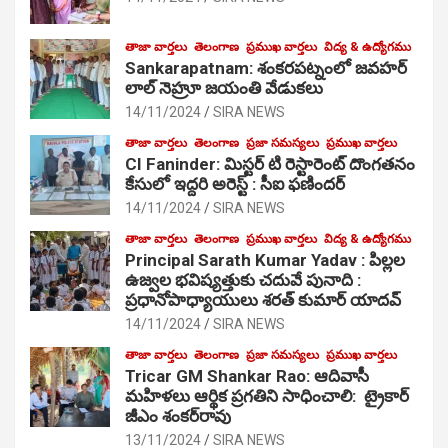
తాజా వార్తలు
తెలంగాణ
ప్రముఖ వార్తలు
విద్య & ఉద్యోగము
Sankarapatnam: శంకరపట్నంలో జవహర్
లాల్ నెహ్రూ జయంతి వేడుకలు
14/11/2024
SIRA NEWS
తాజా వార్తలు
తెలంగాణ
ప్రజా సమస్యలు
ప్రముఖ వార్తలు
CI Faninder: మిస్టర్ టి రెస్టారెంట్ దొంగతనం
కేసులో ఇద్దరి అరెస్ట్ : సీఐ ఫణిందర్
14/11/2024
SIRA NEWS
తాజా వార్తలు
తెలంగాణ
ప్రముఖ వార్తలు
విద్య & ఉద్యోగము
Principal Sarath Kumar Yadav : పిల్లల
ఉజ్వల భవిష్యత్తుకు చదువే పునాది :
ప్రధానోపాధ్యాయులు శరత్ కుమార్ యాదవ్
14/11/2024
SIRA NEWS
తాజా వార్తలు
తెలంగాణ
ప్రజా సమస్యలు
ప్రముఖ వార్తలు
Tricar GM Shankar Rao: ఆదివాసీ
మహిళలు ఆర్థిక ప్రగతిని సాధించాలి: ట్రైకార్
జీఎం శంకర్‌రావు
13/11/2024
SIRA NEWS