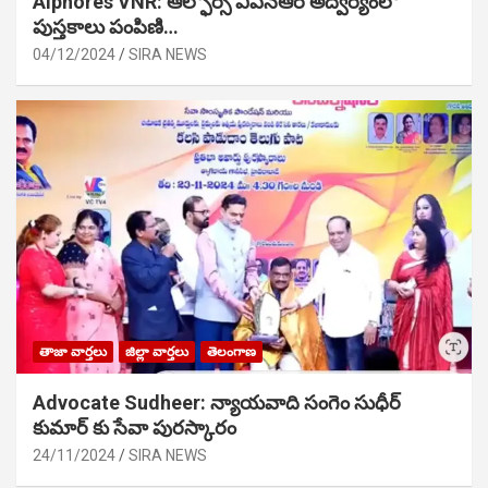
Alphores VNR: ఆల్ఫోర్స్ విఎన్ఆర్ అద్వర్యంలో
పుస్తకాలు పంపిణి…
04/12/2024
SIRA NEWS
తాజా వార్తలు
జిల్లా వార్తలు
తెలంగాణ
Advocate Sudheer: న్యాయవాది సంగెం సుధీర్
కుమార్ కు సేవా పురస్కారం
24/11/2024
SIRA NEWS