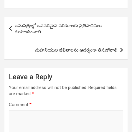
Post
ఆసుపత్రుల్లో అవసరమైన పరికరాలకు ప్రతిపాదనలు
navigation
రూపొందించాలి
మహనీయుల జీవితాలను ఆదర్శంగా తీసుకోవాలి
Leave a Reply
Your email address will not be published.
Required fields
are marked
*
Comment
*