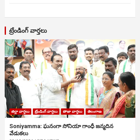
ట్రేండింగ్ వార్తలు
జిల్లా వార్తలు
ట్రేండింగ్ వార్తలు
తాజా వార్తలు
తెలంగాణ
Soniyamma: ఘ‌నంగా సోనియా గాంధీ జ‌న్మ‌దిన
వేడుక‌లు