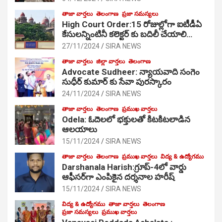
తాజా వార్తలు
తెలంగాణ
ప్రజా సమస్యలు
High Court Order:15 రోజుల్లోగా ఐటీడీఏ
కేసులన్నింటినీ కలెక్టర్ కు బదిలీ చేయాలి…
27/11/2024
SIRA NEWS
తాజా వార్తలు
జిల్లా వార్తలు
తెలంగాణ
Advocate Sudheer: న్యాయవాది సంగెం
సుధీర్ కుమార్ కు సేవా పురస్కారం
24/11/2024
SIRA NEWS
తాజా వార్తలు
తెలంగాణ
ప్రముఖ వార్తలు
Odela: ఓదెల‌లో భక్తులతో కిటకిటలాడిన
ఆల‌యాలు
15/11/2024
SIRA NEWS
తాజా వార్తలు
తెలంగాణ
ప్రముఖ వార్తలు
విద్య & ఉద్యోగము
Darshanala Harish:గ్రూప్-4లో వార్డు
ఆఫీసర్‌గా ఎంపికైన దర్శనాల హరీష్
15/11/2024
SIRA NEWS
విద్య & ఉద్యోగము
తాజా వార్తలు
తెలంగాణ
ప్రజా సమస్యలు
ప్రముఖ వార్తలు