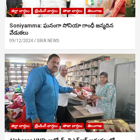
జిల్లా వార్తలు
ట్రేండింగ్ వార్తలు
తాజా వార్తలు
తెలంగాణ
Soniyamma: ఘ‌నంగా సోనియా గాంధీ జ‌న్మ‌దిన
వేడుక‌లు
09/12/2024
SIRA NEWS
జిల్లా వార్తలు
ట్రేండింగ్ వార్తలు
తాజా వార్తలు
తెలంగాణ