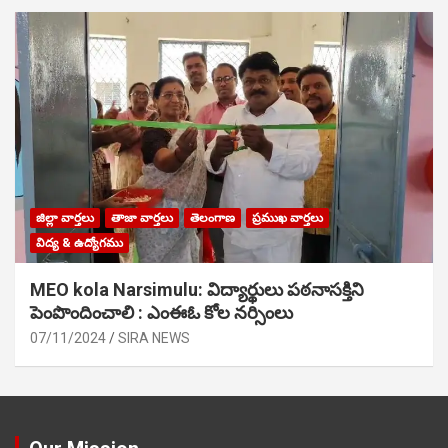
జిల్లా వార్తలు
తాజా వార్తలు
తెలంగాణ
ప్రముఖ వార్తలు
విద్య & ఉద్యోగము
MEO kola Narsimulu: విద్యార్థులు పఠ‌నాసక్తిని
పెంపొందించాలి : ఎంఈఓ కోల నర్సింలు
07/11/2024
SIRA NEWS