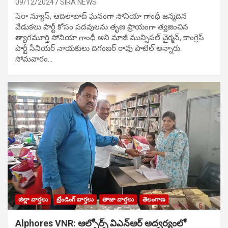
09/12/2024
SIRA NEWS
సిరా న్యూస్, ఆదిలాబాద్ ఘ‌నంగా సోనియా గాంధీ జ‌న్మ‌దిన
వేడుక‌లు పార్టీ కోసం ప‌ద‌వుల‌ను తృణ ప్రాయంగా త్య‌జించిన
త్యాగమూర్తి సోనియా గాంధీ అని మాజీ మున్సిప‌ల్ చైర్మ‌న్, కాంగ్రెస్
పార్టీ సీనియ‌ర్ నాయ‌కులు దిగంబ‌ర్ రావు పాటిల్ అన్నారు.
సోమవారం…
జిల్లా వార్తలు
ట్రేండింగ్ వార్తలు
తాజా వార్తలు
తెలంగాణ
Alphores VNR: ఆల్ఫోర్స్ విఎన్ఆర్ అద్వర్యంలో