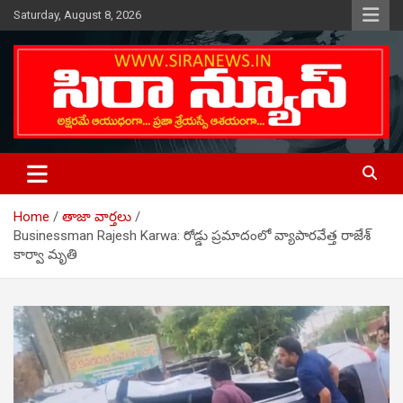
Skip
Saturday, August 8, 2026
to
content
Telugu Online News Daily
SIRA NEWS
Home
తాజా వార్తలు
Businessman Rajesh Karwa: రోడ్డు ప్రమాదంలో వ్యాపారవేత్త రాజేశ్
కార్వా మృతి