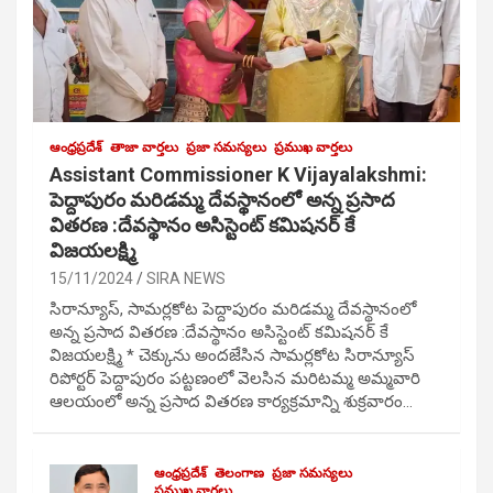
ఆంధ్రప్రదేశ్
తాజా వార్తలు
ప్రజా సమస్యలు
ప్రముఖ వార్తలు
Assistant Commissioner K Vijayalakshmi:
పెద్దాపురం మరిడమ్మ దేవస్థానంలో అన్న ప్రసాద
వితరణ :దేవస్థానం అసిస్టెంట్ కమిషనర్ కే
విజయలక్ష్మి
15/11/2024
SIRA NEWS
సిరాన్యూస్, సామర్లకోట పెద్దాపురం మరిడమ్మ దేవస్థానంలో
అన్న ప్రసాద వితరణ :దేవస్థానం అసిస్టెంట్ కమిషనర్ కే
విజయలక్ష్మి * చెక్కును అందజేసిన సామర్లకోట సిరాన్యూస్
రిపోర్టర్ పెద్దాపురం పట్టణంలో వెలసిన మరిటమ్మ అమ్మవారి
ఆలయంలో అన్న ప్రసాద వితరణ కార్యక్రమాన్ని శుక్రవారం…
ఆంధ్రప్రదేశ్
తెలంగాణ
ప్రజా సమస్యలు
ప్రముఖ వార్తలు