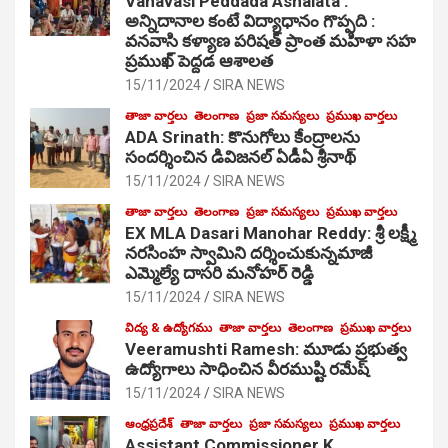
Vanavasi Peddada Ashalata :
అన్నిదానాల కంటే విద్యాధానం గొప్పది :
వనవాసి కళ్యాణ పరిషత్ ప్రాంత మహిళా సహ
ప్రముఖ్ పెద్దడ ఆశాలత
15/11/2024
SIRA NEWS
తాజా వార్తలు
తెలంగాణ
ప్రజా సమస్యలు
ప్రముఖ వార్తలు
ADA Srinath: కొనుగోలు కేంద్రాల‌ను
సంద‌ర్శించిన డివిజనల్ ఏడీఏ శ్రీనాథ్
15/11/2024
SIRA NEWS
తాజా వార్తలు
తెలంగాణ
ప్రజా సమస్యలు
ప్రముఖ వార్తలు
EX MLA Dasari Manohar Reddy: శ్రీ లక్ష్మీ
నరసింహ స్వామిని దర్శించుకున్నమాజీ
ఎమ్మెల్యే దాసరి మనోహర్ రెడ్డి
15/11/2024
SIRA NEWS
విద్య & ఉద్యోగము
తాజా వార్తలు
తెలంగాణ
ప్రముఖ వార్తలు
Veeramushti Ramesh: మూడు ప్రభుత్వ
ఉద్యోగాలు సాధించిన వీరముష్టి రమేష్
15/11/2024
SIRA NEWS
ఆంధ్రప్రదేశ్
తాజా వార్తలు
ప్రజా సమస్యలు
ప్రముఖ వార్తలు
Assistant Commissioner K