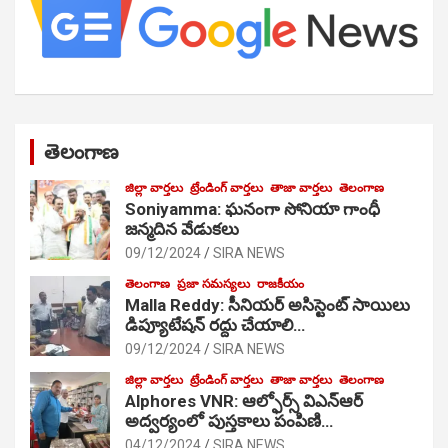
తెలంగాణ
జిల్లా వార్తలు
ట్రేండింగ్ వార్తలు
తాజా వార్తలు
తెలంగాణ
Soniyamma: ఘ‌నంగా సోనియా గాంధీ
జ‌న్మ‌దిన వేడుక‌లు
09/12/2024
SIRA NEWS
తెలంగాణ
ప్రజా సమస్యలు
రాజకీయం
Malla Reddy: సీనియర్ అసిస్టెంట్ సాయిలు
డిప్యూటేషన్ రద్దు చేయాలి…
09/12/2024
SIRA NEWS
జిల్లా వార్తలు
ట్రేండింగ్ వార్తలు
తాజా వార్తలు
తెలంగాణ
Alphores VNR: ఆల్ఫోర్స్ విఎన్ఆర్
అద్వర్యంలో పుస్తకాలు పంపిణి…
04/12/2024
SIRA NEWS