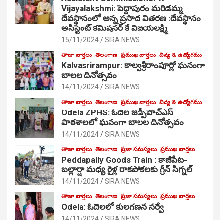
Vijayalakshmi: పెద్దాపురం మరిడమ్మ
దేవస్థానంలో అన్న ప్రసాద వితరణ :దేవస్థానం
అసిస్టెంట్ కమిషనర్ కే విజయలక్ష్మి
15/11/2024
SIRA NEWS
తాజా వార్తలు
తెలంగాణ
ప్రముఖ వార్తలు
విద్య & ఉద్యోగము
Kalvasrirampur: కాల్వశ్రీరాంపూర్లో ఘనంగా
బాలల దినోత్సవం
14/11/2024
SIRA NEWS
తాజా వార్తలు
తెలంగాణ
ప్రముఖ వార్తలు
విద్య & ఉద్యోగము
Odela ZPHS: ఓదెల జ‌డ్పీహెచ్ఎస్
పాఠ‌శాల‌లో ఘనంగా బాలల దినోత్సవం
14/11/2024
SIRA NEWS
తాజా వార్తలు
తెలంగాణ
ప్రజా సమస్యలు
ప్రముఖ వార్తలు
Peddapally Goods Train : కాజీపేట-
బల్లార్షా మధ్య రైళ్ల రాకపోకలకు గ్రీన్ సిగ్నల్
14/11/2024
SIRA NEWS
తాజా వార్తలు
తెలంగాణ
ప్రజా సమస్యలు
ప్రముఖ వార్తలు
Odela: ఓదెలలో కులగణన సర్వే
14/11/2024
SIRA NEWS