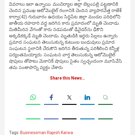
వివ‌రాలు ఇలా ఉన్నాయి. మంచిర్యాల జిల్లా బెల్లంపల్లి పట్టణానికి
చెందిన ప్రముఖ ఆటోమొబైల్ రంగానికి చెందిన వ్యాపారవేత్త రాజేశ్
కార్వా(42) గురువారం ఉదయం సిద్దిపేట జిల్లా మండల పరిధిలోని
జాతీయ రహదారి వద్ద జరిగిన కారు ప్రమాదంలో మృతి చెందాడు.
మితిమీరిన వేగంతో కారు నడపడంతో ఢీవైడర్‌ను ఢీకొని
అక్కడికక్కడే మృతి చెందాడు. మృతుడికి ఇద్దరు పిల్లలు ఉన్నారు.
ప్రమాద సంఘటన తెలుసుకున్న కుటుంబ బంధువులు ప్రమాద
సంఘటన స్థలానికి చేరుకొని జరిగిన తీరుతున్న పరిశీలించి కన్నీళ్ల
పర్యంతమయ్యారు. సంఘటన వార్త తెలుసుకున్న ఆటోమొబైల్
షాపులు తోపాటు మెకానిక్ షాపులు సైతం స్వచ్ఛందంగా మూసివేసి
తమ సంతాపాన్ని వ్యక్తం చేశారు.
Share this News…
Tags:
Businessman Rajesh Karwa: