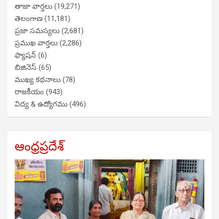
తాజా వార్తలు
(19,271)
తెలంగాణ
(11,181)
ప్రజా సమస్యలు
(2,681)
ప్రముఖ వార్తలు
(2,286)
ఫ్యాషన్
(6)
బిజినెస్
(65)
ముఖ్య కథనాలు
(78)
రాజకీయం
(943)
విద్య & ఉద్యోగము
(496)
ఆంధ్రప్రదేశ్