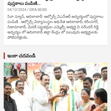
పుస్తకాలు పంపిణి…
04/12/2024
SIRA NEWS
సిరా న్యూస్, ఆదిలాబాద్: ఆల్ఫోర్స్ విఎన్ఆర్ అద్వర్యంలో పుస్తకాలు
పంపిణి… ఆల్ఫోర్స్ విద్యాసంస్థల అధినేత ఆదిలాబాద్, కరీంనగర్,
నిజామాబాద్, మెదక్ పట్టభద్రుల ఎమ్మెల్సీ అభ్యర్థి వి నరేందర్ రెడ్డి
అధ్వర్యం లో ఆదిలాబాద్ జిల్లా కేంద్రం లో పలువురు అభ్యర్థులకు
పోటిప‌రీక్ష‌ల‌కు…
ఇంకా చదవండి