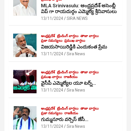
MLA Srinivasulu: ఆంధ్రప్రదేశ్ అసెంబ్లీ
విప్ గా రాయదుర్గం ఎమ్మెల్యే శ్రీనివాసులు
13/11/2024
SIRA NEWS
ఆంధ్రప్రదేశ్
ట్రేండింగ్ వార్తలు
తాజా వార్తలు
ప్రజా సమస్యలు
ప్రముఖ వార్తలు
విజయసాయిరెడ్డికి ఎందుకంత ప్రేమ
13/11/2024
Sira News
ఆంధ్రప్రదేశ్
ట్రేండింగ్ వార్తలు
తాజా వార్తలు
ప్రముఖ వార్తలు
రాజకీయం
వైసీపీ ఎమ్మెల్యేల యూ టర్న్…
13/11/2024
Sira News
ఆంధ్రప్రదేశ్
ట్రేండింగ్ వార్తలు
తాజా వార్తలు
ప్రజా సమస్యలు
రాజకీయం
గుమ్మనూరు వర్సెస్ జేసీ…
13/11/2024
Sira News