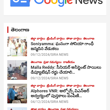
తెలంగాణ
జిల్లా వార్తలు
ట్రేండింగ్ వార్తలు
తాజా వార్తలు
తెలంగాణ
Soniyamma: ఘ‌నంగా సోనియా గాంధీ
జ‌న్మ‌దిన వేడుక‌లు
09/12/2024
SIRA NEWS
తెలంగాణ
ప్రజా సమస్యలు
రాజకీయం
Malla Reddy: సీనియర్ అసిస్టెంట్ సాయిలు
డిప్యూటేషన్ రద్దు చేయాలి…
09/12/2024
SIRA NEWS
జిల్లా వార్తలు
ట్రేండింగ్ వార్తలు
తాజా వార్తలు
తెలంగాణ
Alphores VNR: ఆల్ఫోర్స్ విఎన్ఆర్
అద్వర్యంలో పుస్తకాలు పంపిణి…
04/12/2024
SIRA NEWS
తాజా వార్తలు
తెలంగాణ
ప్రజా సమస్యలు