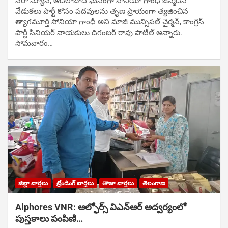
సిరా న్యూస్, ఆదిలాబాద్ ఘ‌నంగా సోనియా గాంధీ జ‌న్మ‌దిన
వేడుక‌లు పార్టీ కోసం ప‌ద‌వుల‌ను తృణ ప్రాయంగా త్య‌జించిన
త్యాగమూర్తి సోనియా గాంధీ అని మాజీ మున్సిప‌ల్ చైర్మ‌న్, కాంగ్రెస్
పార్టీ సీనియ‌ర్ నాయ‌కులు దిగంబ‌ర్ రావు పాటిల్ అన్నారు.
సోమవారం…
జిల్లా వార్తలు
ట్రేండింగ్ వార్తలు
తాజా వార్తలు
తెలంగాణ
Alphores VNR: ఆల్ఫోర్స్ విఎన్ఆర్ అద్వర్యంలో
పుస్తకాలు పంపిణి…