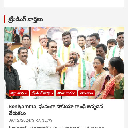
ట్రేండింగ్ వార్తలు
జిల్లా వార్తలు
ట్రేండింగ్ వార్తలు
తాజా వార్తలు
తెలంగాణ
Soniyamma: ఘ‌నంగా సోనియా గాంధీ జ‌న్మ‌దిన
వేడుక‌లు
09/12/2024
SIRA NEWS