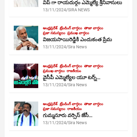
విప్ గా రాయదుర్గం ఎమ్మెల్యే శ్రీనివాసులు
13/11/2024
SIRA NEWS
ఆంధ్రప్రదేశ్
ట్రేండింగ్ వార్తలు
తాజా వార్తలు
ప్రజా సమస్యలు
ప్రముఖ వార్తలు
విజయసాయిరెడ్డికి ఎందుకంత ప్రేమ
13/11/2024
Sira News
ఆంధ్రప్రదేశ్
ట్రేండింగ్ వార్తలు
తాజా వార్తలు
ప్రముఖ వార్తలు
రాజకీయం
వైసీపీ ఎమ్మెల్యేల యూ టర్న్…
13/11/2024
Sira News
ఆంధ్రప్రదేశ్
ట్రేండింగ్ వార్తలు
తాజా వార్తలు
ప్రజా సమస్యలు
రాజకీయం
గుమ్మనూరు వర్సెస్ జేసీ…
13/11/2024
Sira News