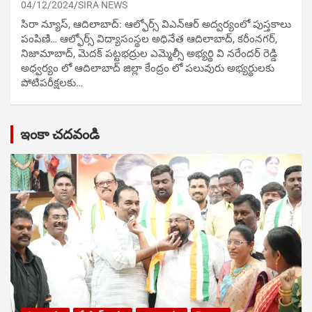
04/12/2024
SIRA NEWS
సిరా న్యూస్, ఆదిలాబాద్: ఆల్ఫోర్స్ విఎన్ఆర్ అద్వర్యంలో పుస్తకాలు
పంపిణి… ఆల్ఫోర్స్ విద్యాసంస్థల అధినేత ఆదిలాబాద్, కరీంనగర్,
నిజామాబాద్, మెదక్ పట్టభద్రుల ఎమ్మెల్సీ అభ్యర్థి వి నరేందర్ రెడ్డి
అధ్వర్యం లో ఆదిలాబాద్ జిల్లా కేంద్రం లో పలువురు అభ్యర్థులకు
పోటిప‌రీక్ష‌ల‌కు…
ఇంకా చదవండి