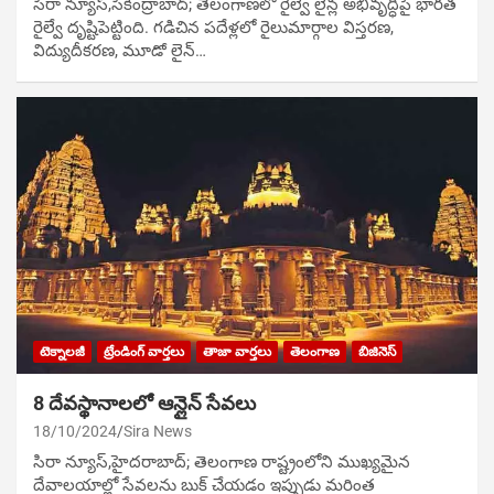
సిరా న్యూస్,సికింద్రాబాద్; తెలంగాణలో రైల్వే లైన్ల అభివృద్ధిపై భారత
రైల్వే దృష్టిపెట్టింది. గడిచిన పదేళ్లలో రైలుమార్గాల విస్తరణ,
విద్యుదీకరణ, మూడో లైన్‌…
టెక్నాలజీ
ట్రేండింగ్ వార్తలు
తాజా వార్తలు
తెలంగాణ
బిజినెస్
8 దేవస్థానాలలో ఆన్లైన్ సేవలు
18/10/2024
Sira News
సిరా న్యూస్,హైదరాబాద్; తెలంగాణ రాష్ట్రంలోని ముఖ్యమైన
దేవాలయాల్లో సేవలను బుక్ చేయడం ఇప్పుడు మరింత