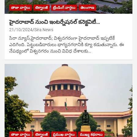
తాజా వార్తలు
టెక్నాలజీ
ట్రేండింగ్ వార్తలు
తెలంగాణ
హైదరాబాద్ నుంచి ఇంటర్నేషనల్ కనెక్టవిటీ…
21/10/2024
Sira News
సిరా న్యూస్,హైదరాబాద్; విశ్వనగరంగా హైదరాబాద్‌ ఇప్పటికే
ఎదిగింది. పెట్టుబడిదారులు భాగ్యనగరానికి క్యూ కడుతున్నారు. ఈ
నేపథ్యంలో విశ్వనగరం నుంచి వివిధ దేశాలకు…
తాజా వార్తలు
టెక్నాలజీ
ప్రముఖ వార్తలు
ముఖ్య కథనాలు