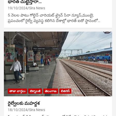
భారత్ చుట్టేస్తారా…
19/10/2024
Sira News
5 నెలల పాటు గోల్డెన్ చారియట్ ట్రైన్ సిరా న్యూస్,ముంబై;
ప్రపంచంలో రైల్వే వ్యవస్థ కలిగిన దేశాల్లో భారత్‌ ఐదో స్థానంలో…
తాజా వార్తలు
టెక్నాలజీ
తెలంగాణ
బిజినెస్
రైల్వేలకు మహర్దశ
18/10/2024
Sira News