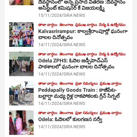
దేవస్థానంలో అన్న ప్రసాద వితరణ :దేవస్థానం
అసిస్టెంట్ కమిషనర్ కే విజయలక్ష్మి
15/11/2024
SIRA NEWS
తాజా వార్తలు
తెలంగాణ
ప్రముఖ వార్తలు
విద్య & ఉద్యోగము
Kalvasrirampur: కాల్వశ్రీరాంపూర్లో ఘనంగా
బాలల దినోత్సవం
14/11/2024
SIRA NEWS
తాజా వార్తలు
తెలంగాణ
ప్రముఖ వార్తలు
విద్య & ఉద్యోగము
Odela ZPHS: ఓదెల జ‌డ్పీహెచ్ఎస్
పాఠ‌శాల‌లో ఘనంగా బాలల దినోత్సవం
14/11/2024
SIRA NEWS
తాజా వార్తలు
తెలంగాణ
ప్రజా సమస్యలు
ప్రముఖ వార్తలు
Peddapally Goods Train : కాజీపేట-
బల్లార్షా మధ్య రైళ్ల రాకపోకలకు గ్రీన్ సిగ్నల్
14/11/2024
SIRA NEWS
తాజా వార్తలు
తెలంగాణ
ప్రజా సమస్యలు
ప్రముఖ వార్తలు
Odela: ఓదెలలో కులగణన సర్వే
14/11/2024
SIRA NEWS