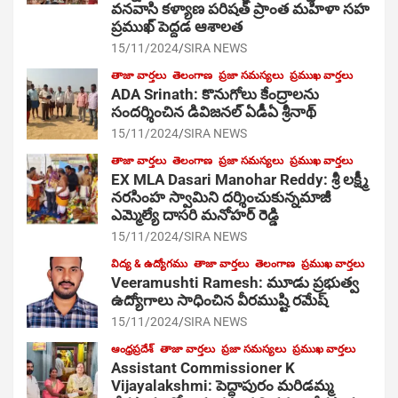
వనవాసి కళ్యాణ పరిషత్ ప్రాంత మహిళా సహ
ప్రముఖ్ పెద్దడ ఆశాలత
15/11/2024
SIRA NEWS
తాజా వార్తలు
తెలంగాణ
ప్రజా సమస్యలు
ప్రముఖ వార్తలు
ADA Srinath: కొనుగోలు కేంద్రాల‌ను
సంద‌ర్శించిన డివిజనల్ ఏడీఏ శ్రీనాథ్
15/11/2024
SIRA NEWS
తాజా వార్తలు
తెలంగాణ
ప్రజా సమస్యలు
ప్రముఖ వార్తలు
EX MLA Dasari Manohar Reddy: శ్రీ లక్ష్మీ
నరసింహ స్వామిని దర్శించుకున్నమాజీ
ఎమ్మెల్యే దాసరి మనోహర్ రెడ్డి
15/11/2024
SIRA NEWS
విద్య & ఉద్యోగము
తాజా వార్తలు
తెలంగాణ
ప్రముఖ వార్తలు
Veeramushti Ramesh: మూడు ప్రభుత్వ
ఉద్యోగాలు సాధించిన వీరముష్టి రమేష్
15/11/2024
SIRA NEWS
ఆంధ్రప్రదేశ్
తాజా వార్తలు
ప్రజా సమస్యలు
ప్రముఖ వార్తలు
Assistant Commissioner K
Vijayalakshmi: పెద్దాపురం మరిడమ్మ