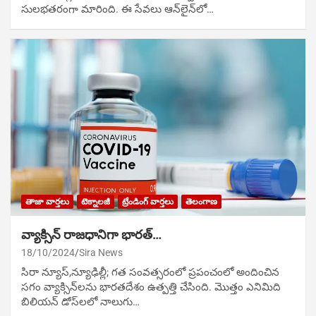
సులభతరంగా మారింది. ఈ సేవలు ఆన్‌లైన్‌లో…
తాజా వార్తలు
టెక్నాలజీ
ట్రేండింగ్ వార్తలు
తెలంగాణ
వ్యాక్సిన్ రాజధానిగా భారత్…
18/10/2024
Sira News
సిరా న్యూస్,న్యూఢిల్లీ; గత సంవత్సరంలో ప్రపంచంలో అందించిన
సగం వ్యాక్సిన్‌లను భారతదేశం ఉత్పత్తి చేసింది. మొత్తం ఎనిమిది
బిలియన్ డోస్‌లలో నాలుగు…