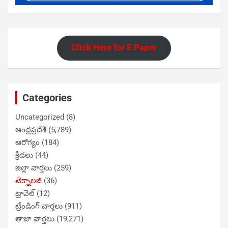
Click Here for E Paper
Categories
Uncategorized
(8)
ఆంధ్రప్రదేశ్
(5,789)
ఆరోగ్యం
(184)
క్రీడలు
(44)
జిల్లా వార్తలు
(259)
టెక్నాలజీ
(36)
ట్రావెల్
(12)
ట్రేండింగ్ వార్తలు
(911)
తాజా వార్తలు
(19,271)