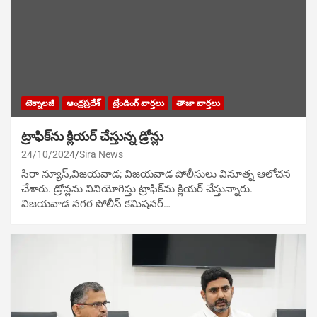
టెక్నాలజీ
ఆంధ్రప్రదేశ్
ట్రేండింగ్ వార్తలు
తాజా వార్తలు
ట్రాఫిక్‌ను క్లియర్ చేస్తున్న డ్రోన్లు
24/10/2024
Sira News
సిరా న్యూస్,విజయవాడ; విజయవాడ పోలీసులు వినూత్న ఆలోచన
చేశారు. డ్రోన్లను వినియోగిస్తు ట్రాఫిక్‌ను క్లియర్ చేస్తున్నారు.
విజయవాడ నగర పోలీస్ కమిషనర్…