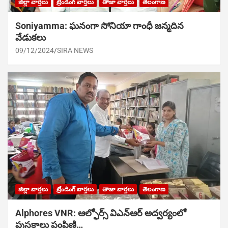
జిల్లా వార్తలు
ట్రేండింగ్ వార్తలు
తాజా వార్తలు
తెలంగాణ
Soniyamma: ఘ‌నంగా సోనియా గాంధీ జ‌న్మ‌దిన
వేడుక‌లు
09/12/2024
SIRA NEWS
జిల్లా వార్తలు
ట్రేండింగ్ వార్తలు
తాజా వార్తలు
తెలంగాణ
Alphores VNR: ఆల్ఫోర్స్ విఎన్ఆర్ అద్వర్యంలో
పుస్తకాలు పంపిణి…