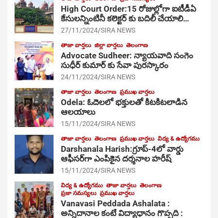
High Court Order:15 రోజుల్లోగా ఐటీడీఏ
కేసులన్నింటినీ కలెక్టర్ కు బదిలీ చేయాలి…
27/11/2024
SIRA NEWS
తాజా వార్తలు
జిల్లా వార్తలు
తెలంగాణ
Advocate Sudheer: న్యాయవాది సంగెం
సుధీర్ కుమార్ కు సేవా పురస్కారం
24/11/2024
SIRA NEWS
తాజా వార్తలు
తెలంగాణ
ప్రముఖ వార్తలు
Odela: ఓదెల‌లో భక్తులతో కిటకిటలాడిన
ఆల‌యాలు
15/11/2024
SIRA NEWS
తాజా వార్తలు
తెలంగాణ
ప్రముఖ వార్తలు
విద్య & ఉద్యోగము
Darshanala Harish:గ్రూప్-4లో వార్డు
ఆఫీసర్‌గా ఎంపికైన దర్శనాల హరీష్
15/11/2024
SIRA NEWS
విద్య & ఉద్యోగము
తాజా వార్తలు
తెలంగాణ
ప్రజా సమస్యలు
ప్రముఖ వార్తలు
Vanavasi Peddada Ashalata :
అన్నిదానాల కంటే విద్యాధానం గొప్పది :