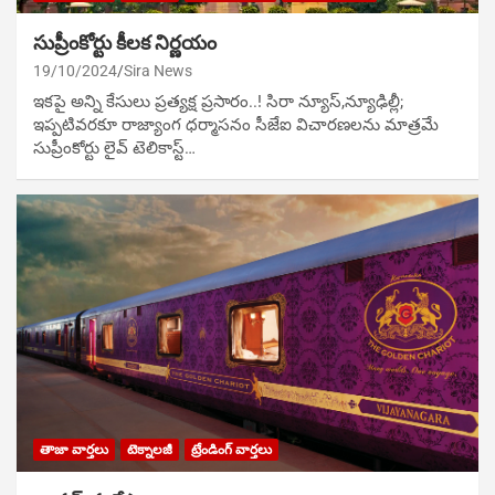
సుప్రీంకోర్టు కీలక నిర్ణయం
19/10/2024
Sira News
ఇకపై అన్ని కేసులు ప్రత్యక్ష ప్రసారం..! సిరా న్యూస్,న్యూఢిల్లీ;
ఇప్పటివరకూ రాజ్యాంగ ధర్మాసనం సీజేఐ విచారణలను మాత్రమే
సుప్రీంకోర్టు లైవ్ టెలికాస్ట్…
తాజా వార్తలు
టెక్నాలజీ
ట్రేండింగ్ వార్తలు