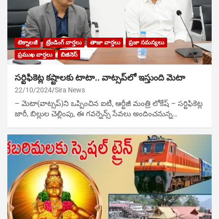
టెక్నాలజీ
ట్రేండింగ్ వార్తలు
తాజా వార్తలు
ప్రజా సమస్యలు
ప్రముఖ వార్తలు
బిజినెస్
స‌ర్టిఫికెట్ల క‌ష్టాల‌కు టాటా.. వాట్స‌ప్‌లో ఇస్తుంది మెటా
22/10/2024
Sira News
– మెటా(వాట్స‌ప్‌)ని ఒప్పించిన ఐటీ, ఆర్టీజీ మంత్రి లోకేష్‌ – స‌ర్టిఫికెట్ల
జారీ, బిల్లుల చెల్లింపు, ఈ గ‌వ‌ర్నెన్స్ సేవ‌లు అందించ‌నున్న…