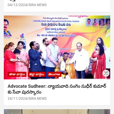
04/12/2024
SIRA NEWS
తాజా వార్తలు
జిల్లా వార్తలు
తెలంగాణ
Advocate Sudheer: న్యాయవాది సంగెం సుధీర్ కుమార్
కు సేవా పురస్కారం
24/11/2024
SIRA NEWS