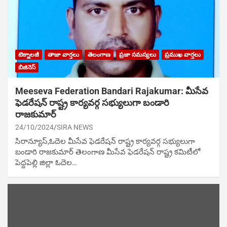
టెక్నాలజీ
తాజా వార్తలు
తెలంగాణ
ప్రజా సమస్యలు
ప్రముఖ వార్తలు
బిజినెస్
Meeseva Federation Bandari Rajakumar: మీసేవ
ఫెడరేషన్ రాష్ట్ర కార్యవర్గ సభ్యులుగా బండారి
రాజకుమార్
24/10/2024
SIRA NEWS
సిరాన్యూస్,ఓదెల మీసేవ ఫెడరేషన్ రాష్ట్ర కార్యవర్గ సభ్యులుగా
బండారి రాజకుమార్ తెలంగాణ మీసేవ ఫెడరేషన్ రాష్ట్ర కమిటీలో
పెద్దపెల్లి జిల్లా ఓదెల…