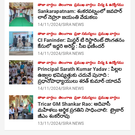
తాజా వార్తలు
తెలంగాణ
ప్రముఖ వార్తలు
విద్య & ఉద్యోగము
Sankarapatnam: శంకరపట్నంలో జవహర్
లాల్ నెహ్రూ జయంతి వేడుకలు
14/11/2024
SIRA NEWS
తాజా వార్తలు
తెలంగాణ
ప్రజా సమస్యలు
ప్రముఖ వార్తలు
CI Faninder: మిస్టర్ టి రెస్టారెంట్ దొంగతనం
కేసులో ఇద్దరి అరెస్ట్ : సీఐ ఫణిందర్
14/11/2024
SIRA NEWS
తాజా వార్తలు
తెలంగాణ
ప్రముఖ వార్తలు
విద్య & ఉద్యోగము
Principal Sarath Kumar Yadav : పిల్లల
ఉజ్వల భవిష్యత్తుకు చదువే పునాది :
ప్రధానోపాధ్యాయులు శరత్ కుమార్ యాదవ్
14/11/2024
SIRA NEWS
తాజా వార్తలు
తెలంగాణ
ప్రజా సమస్యలు
ప్రముఖ వార్తలు
Tricar GM Shankar Rao: ఆదివాసీ
మహిళలు ఆర్థిక ప్రగతిని సాధించాలి: ట్రైకార్
జీఎం శంకర్‌రావు
13/11/2024
SIRA NEWS