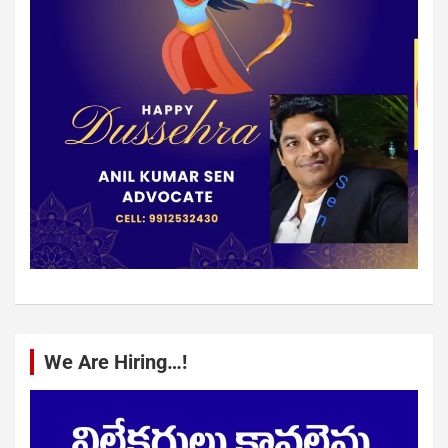
We Are Hiring…!