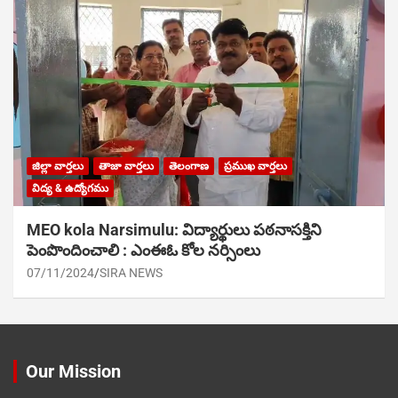
జిల్లా వార్తలు
తాజా వార్తలు
తెలంగాణ
ప్రముఖ వార్తలు
విద్య & ఉద్యోగము
MEO kola Narsimulu: విద్యార్థులు పఠ‌నాసక్తిని
పెంపొందించాలి : ఎంఈఓ కోల నర్సింలు
07/11/2024
SIRA NEWS
Our Mission