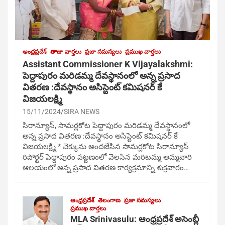
ఆంధ్రప్రదేశ్
తాజా వార్తలు
ప్రజా సమస్యలు
ప్రముఖ వార్తలు
Assistant Commissioner K Vijayalakshmi:
పెద్దాపురం మరిడమ్మ దేవస్థానంలో అన్న ప్రసాద
వితరణ :దేవస్థానం అసిస్టెంట్ కమిషనర్ కే
విజయలక్ష్మి
15/11/2024
SIRA NEWS
సిరాన్యూస్, సామర్లకోట పెద్దాపురం మరిడమ్మ దేవస్థానంలో
అన్న ప్రసాద వితరణ :దేవస్థానం అసిస్టెంట్ కమిషనర్ కే
విజయలక్ష్మి * చెక్కును అందజేసిన సామర్లకోట సిరాన్యూస్
రిపోర్టర్ పెద్దాపురం పట్టణంలో వెలసిన మరిటమ్మ అమ్మవారి
ఆలయంలో అన్న ప్రసాద వితరణ కార్యక్రమాన్ని శుక్రవారం…
ఆంధ్రప్రదేశ్
తెలంగాణ
ప్రజా సమస్యలు
ప్రముఖ వార్తలు
MLA Srinivasulu: ఆంధ్రప్రదేశ్ అసెంబ్లీ