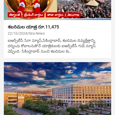
టెక్నాలజీ
ట్రేండింగ్ వార్తలు
తాజా వార్తలు
తెలంగాణ
శబరిమల యాత్ర రూ.11,475
22/10/2024
Sira News
ఐఆర్సీటీసీ సిరా న్యూస్,సికింద్రాబాద్; శబరిమల దివ్యక్షేత్రాన్ని
దర్శించు కోవాలనుకొనే యాత్రికులకు ఐఆర్సీటీసీ గుడ్ న్యూస్
చెప్పింది. సికింద్రాబాద్ నుంచి శబరిమల కు…