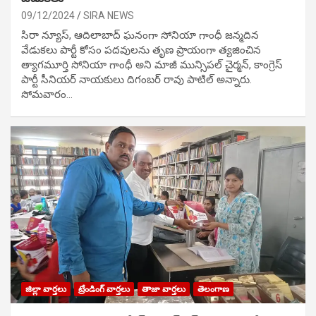
09/12/2024
SIRA NEWS
సిరా న్యూస్, ఆదిలాబాద్ ఘ‌నంగా సోనియా గాంధీ జ‌న్మ‌దిన
వేడుక‌లు పార్టీ కోసం ప‌ద‌వుల‌ను తృణ ప్రాయంగా త్య‌జించిన
త్యాగమూర్తి సోనియా గాంధీ అని మాజీ మున్సిప‌ల్ చైర్మ‌న్, కాంగ్రెస్
పార్టీ సీనియ‌ర్ నాయ‌కులు దిగంబ‌ర్ రావు పాటిల్ అన్నారు.
సోమవారం…
జిల్లా వార్తలు
ట్రేండింగ్ వార్తలు
తాజా వార్తలు
తెలంగాణ