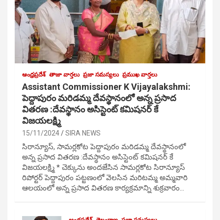
ఆంధ్రప్రదేశ్
తాజా వార్తలు
ప్రజా సమస్యలు
ప్రముఖ వార్తలు
Assistant Commissioner K Vijayalakshmi:
పెద్దాపురం మరిడమ్మ దేవస్థానంలో అన్న ప్రసాద
వితరణ :దేవస్థానం అసిస్టెంట్ కమిషనర్ కే
విజయలక్ష్మి
15/11/2024
SIRA NEWS
సిరాన్యూస్, సామర్లకోట పెద్దాపురం మరిడమ్మ దేవస్థానంలో
అన్న ప్రసాద వితరణ :దేవస్థానం అసిస్టెంట్ కమిషనర్ కే
విజయలక్ష్మి * చెక్కును అందజేసిన సామర్లకోట సిరాన్యూస్
రిపోర్టర్ పెద్దాపురం పట్టణంలో వెలసిన మరిటమ్మ అమ్మవారి
ఆలయంలో అన్న ప్రసాద వితరణ కార్యక్రమాన్ని శుక్రవారం…