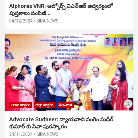
Alphores VNR: ఆల్ఫోర్స్ విఎన్ఆర్ అద్వర్యంలో
పుస్తకాలు పంపిణి…
04/12/2024
SIRA NEWS
తాజా వార్తలు
జిల్లా వార్తలు
తెలంగాణ
Advocate Sudheer: న్యాయవాది సంగెం సుధీర్
కుమార్ కు సేవా పురస్కారం
24/11/2024
SIRA NEWS