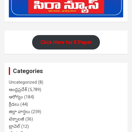
Click Here for E Paper
Categories
Uncategorized
(8)
ఆంధ్రప్రదేశ్
(5,789)
ఆరోగ్యం
(184)
క్రీడలు
(44)
జిల్లా వార్తలు
(259)
టెక్నాలజీ
(36)
ట్రావెల్
(12)