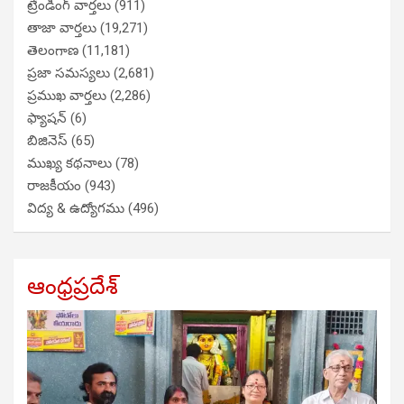
ట్రేండింగ్ వార్తలు
(911)
తాజా వార్తలు
(19,271)
తెలంగాణ
(11,181)
ప్రజా సమస్యలు
(2,681)
ప్రముఖ వార్తలు
(2,286)
ఫ్యాషన్
(6)
బిజినెస్
(65)
ముఖ్య కథనాలు
(78)
రాజకీయం
(943)
విద్య & ఉద్యోగము
(496)
ఆంధ్రప్రదేశ్