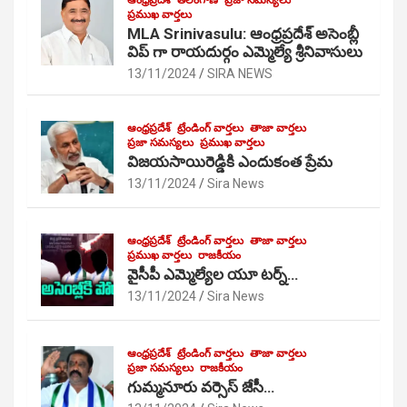
ఆంధ్రప్రదేశ్
తెలంగాణ
ప్రజా సమస్యలు
ప్రముఖ వార్తలు
MLA Srinivasulu: ఆంధ్రప్రదేశ్ అసెంబ్లీ
విప్ గా రాయదుర్గం ఎమ్మెల్యే శ్రీనివాసులు
13/11/2024
SIRA NEWS
ఆంధ్రప్రదేశ్
ట్రేండింగ్ వార్తలు
తాజా వార్తలు
ప్రజా సమస్యలు
ప్రముఖ వార్తలు
విజయసాయిరెడ్డికి ఎందుకంత ప్రేమ
13/11/2024
Sira News
ఆంధ్రప్రదేశ్
ట్రేండింగ్ వార్తలు
తాజా వార్తలు
ప్రముఖ వార్తలు
రాజకీయం
వైసీపీ ఎమ్మెల్యేల యూ టర్న్…
13/11/2024
Sira News
ఆంధ్రప్రదేశ్
ట్రేండింగ్ వార్తలు
తాజా వార్తలు
ప్రజా సమస్యలు
రాజకీయం
గుమ్మనూరు వర్సెస్ జేసీ…