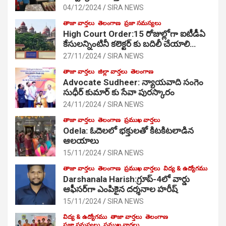
04/12/2024
SIRA NEWS
తాజా వార్తలు
తెలంగాణ
ప్రజా సమస్యలు
High Court Order:15 రోజుల్లోగా ఐటీడీఏ
కేసులన్నింటినీ కలెక్టర్ కు బదిలీ చేయాలి…
27/11/2024
SIRA NEWS
తాజా వార్తలు
జిల్లా వార్తలు
తెలంగాణ
Advocate Sudheer: న్యాయవాది సంగెం
సుధీర్ కుమార్ కు సేవా పురస్కారం
24/11/2024
SIRA NEWS
తాజా వార్తలు
తెలంగాణ
ప్రముఖ వార్తలు
Odela: ఓదెల‌లో భక్తులతో కిటకిటలాడిన
ఆల‌యాలు
15/11/2024
SIRA NEWS
తాజా వార్తలు
తెలంగాణ
ప్రముఖ వార్తలు
విద్య & ఉద్యోగము
Darshanala Harish:గ్రూప్-4లో వార్డు
ఆఫీసర్‌గా ఎంపికైన దర్శనాల హరీష్
15/11/2024
SIRA NEWS
విద్య & ఉద్యోగము
తాజా వార్తలు
తెలంగాణ
ప్రజా సమస్యలు
ప్రముఖ వార్తలు