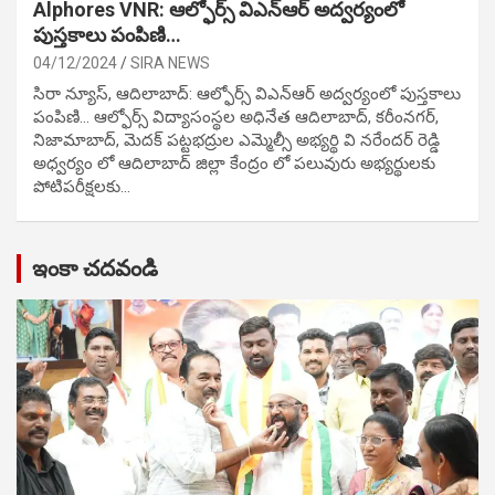
Alphores VNR: ఆల్ఫోర్స్ విఎన్ఆర్ అద్వర్యంలో
పుస్తకాలు పంపిణి…
04/12/2024
SIRA NEWS
సిరా న్యూస్, ఆదిలాబాద్: ఆల్ఫోర్స్ విఎన్ఆర్ అద్వర్యంలో పుస్తకాలు
పంపిణి… ఆల్ఫోర్స్ విద్యాసంస్థల అధినేత ఆదిలాబాద్, కరీంనగర్,
నిజామాబాద్, మెదక్ పట్టభద్రుల ఎమ్మెల్సీ అభ్యర్థి వి నరేందర్ రెడ్డి
అధ్వర్యం లో ఆదిలాబాద్ జిల్లా కేంద్రం లో పలువురు అభ్యర్థులకు
పోటిప‌రీక్ష‌ల‌కు…
ఇంకా చదవండి