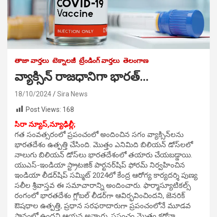
తాజా వార్తలు
టెక్నాలజీ
ట్రేండింగ్ వార్తలు
తెలంగాణ
వ్యాక్సిన్ రాజధానిగా భారత్…
18/10/2024
Sira News
Post Views:
168
సిరా న్యూస్,న్యూఢిల్లీ;
గత సంవత్సరంలో ప్రపంచంలో అందించిన సగం వ్యాక్సిన్‌లను
భారతదేశం ఉత్పత్తి చేసింది. మొత్తం ఎనిమిది బిలియన్ డోస్‌లలో
నాలుగు బిలియన్ డోస్‌లు భారతదేశంలో తయారు చేయబడ్డాయి.
యుఎస్-ఇండియా స్ట్రాటజిక్ పార్టనర్‌షిప్ ఫోరమ్ నిర్వహించిన
ఇండియా లీడర్‌షిప్ సమ్మిట్ 2024లో కేంద్ర ఆరోగ్య కార్యదర్శి పుణ్య
సలీల శ్రీవాస్తవ ఈ సమాచారాన్ని అందించారు. ఫార్మాస్యూటికల్స్
రంగంలో భారతదేశం గ్లోబల్ లీడర్‌గా ఆవిర్భవించిందని, జెనరిక్
ఔషధాల ఉత్పత్తి, ప్రధాన సరఫరాదారుగా ప్రపంచంలోనే మూడవ
స్థానంలో ఉందని ఆయన అన్నారు. ప్రపంచం మొత్తం కరోనా