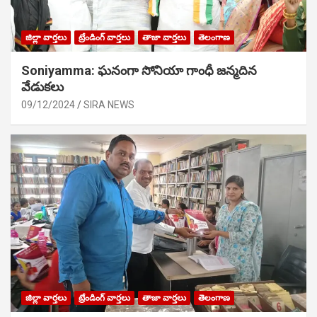
జిల్లా వార్తలు
ట్రేండింగ్ వార్తలు
తాజా వార్తలు
తెలంగాణ
Soniyamma: ఘ‌నంగా సోనియా గాంధీ జ‌న్మ‌దిన
వేడుక‌లు
09/12/2024
SIRA NEWS
జిల్లా వార్తలు
ట్రేండింగ్ వార్తలు
తాజా వార్తలు
తెలంగాణ