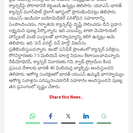
క్యాన్సర్‌పై పోరాటానికి కట్టుబడి ఉన్నట్లు తెలిపారు. యూఎస్-భారత్
క్యాన్సర్ మూన్‌షాట్ డైలాగ్‌ ఆగస్టులో ప్రారంభించినట్లు తెలిపారు.
యుఎస్-ఇండియా బయోమెడికల్ పరిశోధన సహకారాన్ని
పెంపొందించడం, గర్భాశయ క్యాన్సర్‌పై దృష్టి సారించడం దీని ప్రధాన
లక్ష్యమని పుణ్య పేర్కొన్నారు. ఇది ఎయిమ్స్, టాటా మెమోరియల్
హాస్పిటల్ వంటి సంస్థలతో భాగస్వామ్యాన్ని కలిగి ఉన్నట్లు ఆమె
తెలిపారు. ఇది ‘వన్‌ వరల్డ్, వన్‌ హెల్త్’ విజన్‌ను
ప్రతిబింబిస్తుందన్నారు. ఇండో-పసిఫిక్ ప్రాంతంలో క్యాన్సర్ పరీక్షలు,
రోగనిర్ధారణకు 7.5 మిలియన్ డాలర్ల నిధులు కేటాయించామన్నారు.
రేడియోథెరపీ, క్యాన్సర్ నివారణకు గవి, క్వాడ్ ప్రోగ్రామ్‌ల కింద
ప్రపంచ దేశాలకు భారత్‌ 40 మిలియన్ల వ్యాక్సిన్లు అందిస్తుందని
తెలిపారు. ఆరోగ్య సంరక్షణలో భారత్‌-యుఎస్ ఉమ్మడి భాగస్వామ్యం
ఆరోగ్య సవాళ్లను పరిష్కరించడానికి సహకారం అందిస్తుందని పుణ్య
తన ప్రసంగంలో స్పష్టం చేశారు.
Share this News…