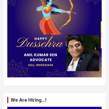
We Are Hiring…!