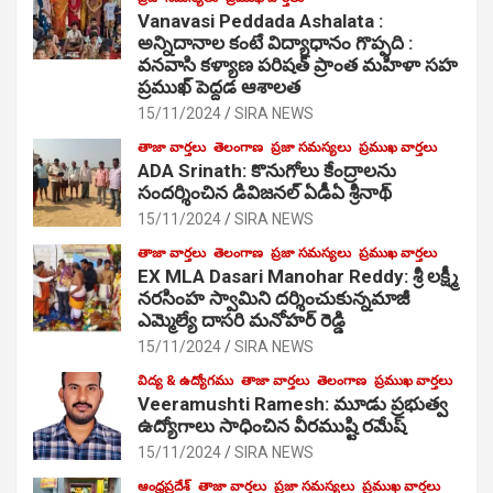
Vanavasi Peddada Ashalata :
అన్నిదానాల కంటే విద్యాధానం గొప్పది :
వనవాసి కళ్యాణ పరిషత్ ప్రాంత మహిళా సహ
ప్రముఖ్ పెద్దడ ఆశాలత
15/11/2024
SIRA NEWS
తాజా వార్తలు
తెలంగాణ
ప్రజా సమస్యలు
ప్రముఖ వార్తలు
ADA Srinath: కొనుగోలు కేంద్రాల‌ను
సంద‌ర్శించిన డివిజనల్ ఏడీఏ శ్రీనాథ్
15/11/2024
SIRA NEWS
తాజా వార్తలు
తెలంగాణ
ప్రజా సమస్యలు
ప్రముఖ వార్తలు
EX MLA Dasari Manohar Reddy: శ్రీ లక్ష్మీ
నరసింహ స్వామిని దర్శించుకున్నమాజీ
ఎమ్మెల్యే దాసరి మనోహర్ రెడ్డి
15/11/2024
SIRA NEWS
విద్య & ఉద్యోగము
తాజా వార్తలు
తెలంగాణ
ప్రముఖ వార్తలు
Veeramushti Ramesh: మూడు ప్రభుత్వ
ఉద్యోగాలు సాధించిన వీరముష్టి రమేష్
15/11/2024
SIRA NEWS
ఆంధ్రప్రదేశ్
తాజా వార్తలు
ప్రజా సమస్యలు
ప్రముఖ వార్తలు