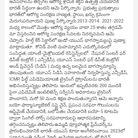
అవసరాలను తీర్చగల ఆరోగ్య శ్రామిక శక్తిని ఉత్పత్తి చేయడానికి
భారత్‌ సిద్ధంగా ఉందని ఆమె పేర్కొన్నారు. ప్రభుత్వ ప్రయత్నాలు
భారత్‌లో ఆరోగ్య సంరక్షణ నాణ్యత, స్థాయి, ఖర్చు క్రమంగా
మెరుగుపరిచాయని పుణ్య పేర్కొన్నారు.2013-2014.. 2021-2022
మధ్య కాలంలో మొత్తం ఆరోగ్య వ్యయం వాటా 25 శాతం తగ్గడమే
మా విస్తరించిన ఆరోగ్య సంరక్షణ సేవలకు నిదర్శనమని ఆమె
చెప్పారు. హెల్త్‌ కేర్‌ సెక్టార్‌లో ఇండో-యుఎస్ భాగస్వామ్యంపై పుణ్యా
మాట్లాడుతూ.. కోవిడ్‌ వంటి మహమ్మారిని ఎదుర్కోవడంలో
సంసిద్ధత, యాంటీ-మైక్రోబయల్ రెసిస్టెన్స్‌లలో.. నేషనల్ సెంటర్ ఫర్
డిసీజ్ కంట్రోల్ ( ఎన్సీడీసీ), యూఎస్ సెంటర్ ఫర్ డిసీజ్ కంట్రోల్
అండ్‌ ప్రివెన్షన్ (సిడిసి ) మధ్య ఉన్న బలమైన భాగస్వామ్యాన్ని
తెలుపుతుంది. యూఎస్ సిడిసి సహకారంతో నిర్వహిస్తున్న ఎన్సీడీసీ,
ICMR ఫీల్డ్ ఎపిడెమియాలజీ ట్రైనింగ్ ప్రోగ్రామ్‌లను భారత్‌
అభినందిస్తున్నట్లు తెలిపారు. ఇందులో ఇప్పటివరకు 200 మందికి
పైగా ఎపిడెమిక్ ఇంటెలిజెన్స్ సర్వీసెస్ అధికారులు ట్రైనింగ్‌
పొందారని, మరో 50 మంది శిక్షణ పొందుతున్నారని ఆమె అన్నారు.
బయో-ఫార్మాస్యూటికల్ సప్లై చైన్‌, ప్రపంచ సరఫరా గొలుసులను
ఆప్టిమైజ్ చేయడానికి, బలోపేతం చేయడానికి బయో-5 కూటమి
ద్వారా సింగిల్-సోర్స్ సరఫరాదారులపై ఆధారపడటాన్ని
తగ్గించనున్నట్లు తెలిపారు.ఉమ్మడి వ్యూహాత్మక ఫ్రేమ్‌వర్క్‌ను
ప్రారంభించడానికి భారత్‌-యుఎస్ కూడా అంగీకరించాయి. 2023లో
ప్రధానమంత్రి నరేంద్ర మోదీ, అమెరికా అధ్యక్షుడు జో బిడెన్