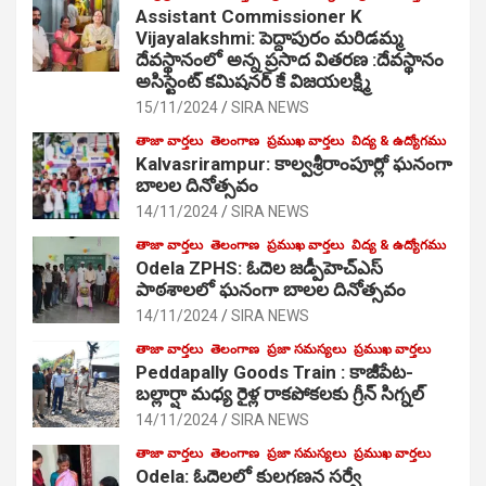
Assistant Commissioner K
Vijayalakshmi: పెద్దాపురం మరిడమ్మ
దేవస్థానంలో అన్న ప్రసాద వితరణ :దేవస్థానం
అసిస్టెంట్ కమిషనర్ కే విజయలక్ష్మి
15/11/2024
SIRA NEWS
తాజా వార్తలు
తెలంగాణ
ప్రముఖ వార్తలు
విద్య & ఉద్యోగము
Kalvasrirampur: కాల్వశ్రీరాంపూర్లో ఘనంగా
బాలల దినోత్సవం
14/11/2024
SIRA NEWS
తాజా వార్తలు
తెలంగాణ
ప్రముఖ వార్తలు
విద్య & ఉద్యోగము
Odela ZPHS: ఓదెల జ‌డ్పీహెచ్ఎస్
పాఠ‌శాల‌లో ఘనంగా బాలల దినోత్సవం
14/11/2024
SIRA NEWS
తాజా వార్తలు
తెలంగాణ
ప్రజా సమస్యలు
ప్రముఖ వార్తలు
Peddapally Goods Train : కాజీపేట-
బల్లార్షా మధ్య రైళ్ల రాకపోకలకు గ్రీన్ సిగ్నల్
14/11/2024
SIRA NEWS
తాజా వార్తలు
తెలంగాణ
ప్రజా సమస్యలు
ప్రముఖ వార్తలు
Odela: ఓదెలలో కులగణన సర్వే