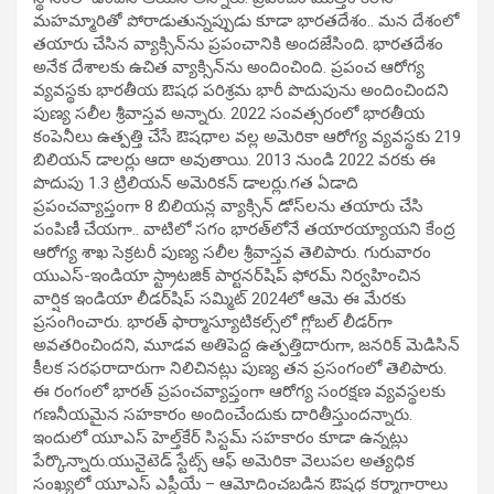
మహమ్మారితో పోరాడుతున్నప్పుడు కూడా భారతదేశం.. మన దేశంలో
తయారు చేసిన వ్యాక్సిన్‌ను ప్రపంచానికి అందజేసింది. భారతదేశం
అనేక దేశాలకు ఉచిత వ్యాక్సిన్‌ను అందించింది. ప్రపంచ ఆరోగ్య
వ్యవస్థకు భారతీయ ఔషధ పరిశ్రమ భారీ పొదుపును అందించిందని
పుణ్య సలీల శ్రీవాస్తవ అన్నారు. 2022 సంవత్సరంలో భారతీయ
కంపెనీలు ఉత్పత్తి చేసే ఔషధాల వల్ల అమెరికా ఆరోగ్య వ్యవస్థకు 219
బిలియన్ డాలర్లు ఆదా అవుతాయి. 2013 నుండి 2022 వరకు ఈ
పొదుపు 1.3 ట్రిలియన్ అమెరికన్ డాలర్లు.గత ఏడాది
ప్రపంచవ్యాప్తంగా 8 బిలియన్ల వ్యాక్సిన్ డోస్‌లను తయారు చేసి
పంపిణీ చేయగా.. వాటిలో సగం భారత్‌లోనే తయారయ్యాయని కేంద్ర
ఆరోగ్య శాఖ సెక్రటరీ పుణ్య సలీల శ్రీవాస్తవ తెలిపారు. గురువారం
యుఎస్-ఇండియా స్ట్రాటజిక్ పార్టనర్‌షిప్ ఫోరమ్ నిర్వహించిన
వార్షిక ఇండియా లీడర్‌షిప్ సమ్మిట్ 2024లో ఆమె ఈ మేరకు
ప్రసంగించారు. భారత్‌ ఫార్మాస్యూటికల్స్‌లో గ్లోబల్ లీడర్‌గా
అవతరించిందని, మూడవ అతిపెద్ద ఉత్పత్తిదారుగా, జనరిక్ మెడిసిన్‌
కీలక సరఫరాదారుగా నిలిచినట్లు పుణ్య తన ప్రసంగంలో తెలిపారు.
ఈ రంగంలో భారత్‌ ప్రపంచవ్యాప్తంగా ఆరోగ్య సంరక్షణ వ్యవస్థలకు
గణనీయమైన సహకారం అందించేందుకు దారితీస్తుందన్నారు.
ఇందులో యూఎస్ హెల్త్‌కేర్‌ సిస్టమ్‌ సహకారం కూడా ఉన్నట్లు
పేర్కొన్నారు.యునైటెడ్‌ స్టేట్స్‌ ఆఫ్‌ అమెరికా వెలుపల అత్యధిక
సంఖ్యలో యూఎస్ ఎప్డీయే – ఆమోదించబడిన ఔషధ కర్మాగారాలు