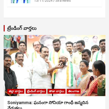
13/11/2024
Sira News
ట్రేండింగ్ వార్తలు
జిల్లా వార్తలు
ట్రేండింగ్ వార్తలు
తాజా వార్తలు
తెలంగాణ
Soniyamma: ఘ‌నంగా సోనియా గాంధీ జ‌న్మ‌దిన
వేడుక‌లు