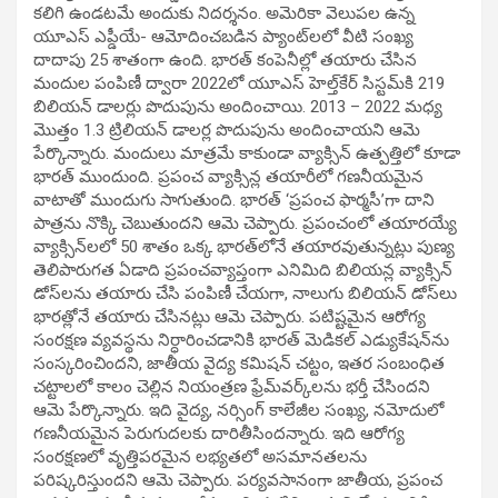
కలిగి ఉండటమే అందుకు నిదర్శనం. అమెరికా వెలుపల ఉన్న
యూఎస్ ఎప్డీయే- ఆమోదించబడిన ప్యాంట్‌లలో వీటి సంఖ్య
దాదాపు 25 శాతంగా ఉంది. భారత్‌ కంపెనీల్లో తయారు చేసిన
మందుల పంపిణీ ద్వారా 2022లో యూఎస్ హెల్త్‌కేర్ సిస్టమ్‌కి 219
బిలియన్ డాలర్లు పొదుపును అందించాయి. 2013 – 2022 మధ్య
మొత్తం 1.3 ట్రిలియన్ డాలర్ల పొదుపును అందించాయని ఆమె
పేర్కొన్నారు. మందులు మాత్రమే కాకుండా వ్యాక్సిన్‌ ఉత్పత్తిలో కూడా
భారత్‌ ముందుంది. ప్రపంచ వ్యాక్సిన్ల తయారీలో గణనీయమైన
వాటాతో ముందుగు సాగుతుంది. భారత్‌ ‘ప్రపంచ ఫార్మసీ’గా దాని
పాత్రను నొక్కి చెబుతుందని ఆమె చెప్పారు. ప్రపంచంలో తయారయ్యే
వ్యాక్సిన్‌లలో 50 శాతం ఒక్క భారత్‌లోనే తయారవుతున్నట్లు పుణ్య
తెలిపారుగత ఏడాది ప్రపంచవ్యాప్తంగా ఎనిమిది బిలియన్ల వ్యాక్సిన్
డోస్‌లను తయారు చేసి పంపిణీ చేయగా, నాలుగు బిలియన్ డోస్‌లు
భారత్లోనే తయారు చేసినట్లు ఆమె చెప్పారు. పటిష్టమైన ఆరోగ్య
సంరక్షణ వ్యవస్థను నిర్ధారించడానికి భారత్‌ మెడికల్‌ ఎడ్యుకేషన్‌ను
సంస్కరించిందని, జాతీయ వైద్య కమిషన్ చట్టం, ఇతర సంబంధిత
చట్టాలలో కాలం చెల్లిన నియంత్రణ ఫ్రేమ్‌వర్క్‌లను భర్తీ చేసిందని
ఆమె పేర్కొన్నారు. ఇది వైద్య, నర్సింగ్ కాలేజీల సంఖ్య, నమోదులో
గణనీయమైన పెరుగుదలకు దారితీసిందన్నారు. ఇది ఆరోగ్య
సంరక్షణలో వృత్తిపరమైన లభ్యతలో అసమానతలను
పరిష్కరిస్తుందని ఆమె చెప్పారు. పర్యవసానంగా జాతీయ, ప్రపంచ