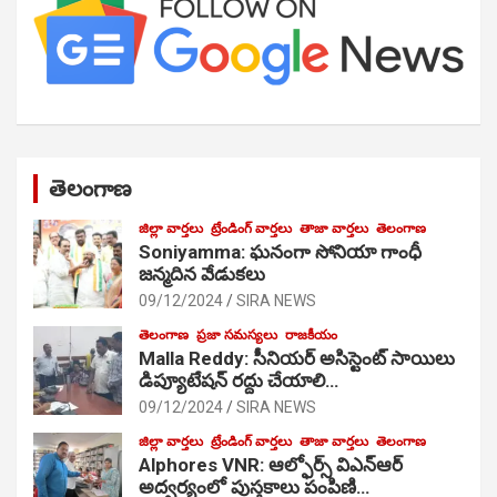
తెలంగాణ
జిల్లా వార్తలు
ట్రేండింగ్ వార్తలు
తాజా వార్తలు
తెలంగాణ
Soniyamma: ఘ‌నంగా సోనియా గాంధీ
జ‌న్మ‌దిన వేడుక‌లు
09/12/2024
SIRA NEWS
తెలంగాణ
ప్రజా సమస్యలు
రాజకీయం
Malla Reddy: సీనియర్ అసిస్టెంట్ సాయిలు
డిప్యూటేషన్ రద్దు చేయాలి…
09/12/2024
SIRA NEWS
జిల్లా వార్తలు
ట్రేండింగ్ వార్తలు
తాజా వార్తలు
తెలంగాణ
Alphores VNR: ఆల్ఫోర్స్ విఎన్ఆర్
అద్వర్యంలో పుస్తకాలు పంపిణి…