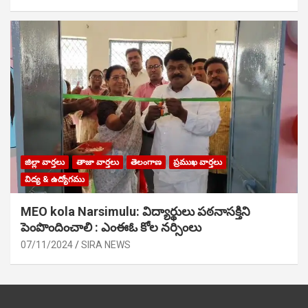
జిల్లా వార్తలు
తాజా వార్తలు
తెలంగాణ
ప్రముఖ వార్తలు
విద్య & ఉద్యోగము
MEO kola Narsimulu: విద్యార్థులు పఠ‌నాసక్తిని
పెంపొందించాలి : ఎంఈఓ కోల నర్సింలు
07/11/2024
SIRA NEWS