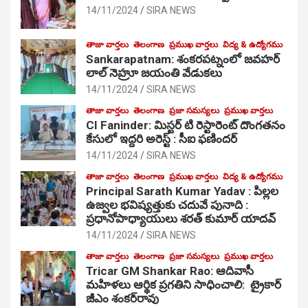
14/11/2024
SIRA NEWS
తాజా వార్తలు
తెలంగాణ
ప్రముఖ వార్తలు
విద్య & ఉద్యోగము
Sankarapatnam: శంకరపట్నంలో జవహర్
లాల్ నెహ్రూ జయంతి వేడుకలు
14/11/2024
SIRA NEWS
తాజా వార్తలు
తెలంగాణ
ప్రజా సమస్యలు
ప్రముఖ వార్తలు
CI Faninder: మిస్టర్ టి రెస్టారెంట్ దొంగతనం
కేసులో ఇద్దరి అరెస్ట్ : సీఐ ఫణిందర్
14/11/2024
SIRA NEWS
తాజా వార్తలు
తెలంగాణ
ప్రముఖ వార్తలు
విద్య & ఉద్యోగము
Principal Sarath Kumar Yadav : పిల్లల
ఉజ్వల భవిష్యత్తుకు చదువే పునాది :
ప్రధానోపాధ్యాయులు శరత్ కుమార్ యాదవ్
14/11/2024
SIRA NEWS
తాజా వార్తలు
తెలంగాణ
ప్రజా సమస్యలు
ప్రముఖ వార్తలు
Tricar GM Shankar Rao: ఆదివాసీ
మహిళలు ఆర్థిక ప్రగతిని సాధించాలి: ట్రైకార్
జీఎం శంకర్‌రావు