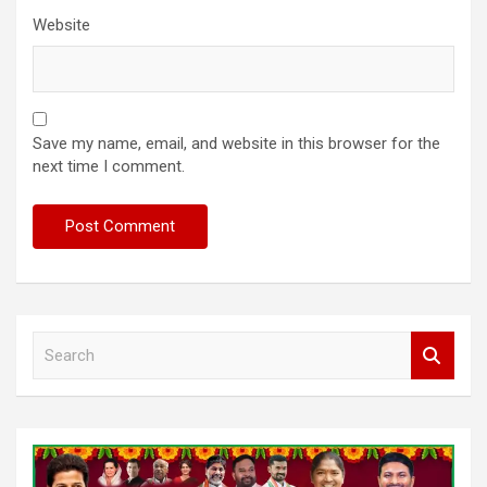
Website
Save my name, email, and website in this browser for the
next time I comment.
S
e
a
r
c
h