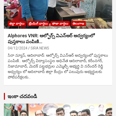
జిల్లా వార్తలు
ట్రేండింగ్ వార్తలు
తాజా వార్తలు
తెలంగాణ
Alphores VNR: ఆల్ఫోర్స్ విఎన్ఆర్ అద్వర్యంలో
పుస్తకాలు పంపిణి…
04/12/2024
SIRA NEWS
సిరా న్యూస్, ఆదిలాబాద్: ఆల్ఫోర్స్ విఎన్ఆర్ అద్వర్యంలో పుస్తకాలు
పంపిణి… ఆల్ఫోర్స్ విద్యాసంస్థల అధినేత ఆదిలాబాద్, కరీంనగర్,
నిజామాబాద్, మెదక్ పట్టభద్రుల ఎమ్మెల్సీ అభ్యర్థి వి నరేందర్ రెడ్డి
అధ్వర్యం లో ఆదిలాబాద్ జిల్లా కేంద్రం లో పలువురు అభ్యర్థులకు
పోటిప‌రీక్ష‌ల‌కు…
ఇంకా చదవండి