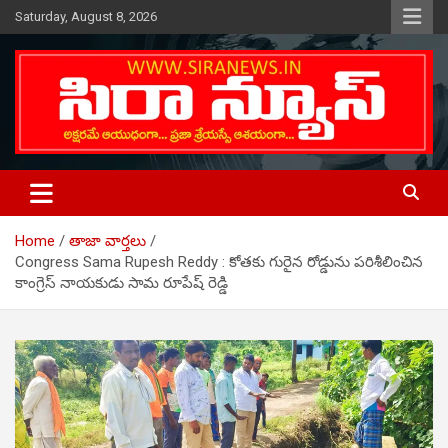
Skip
Saturday, August 8, 2026
to
content
Telugu Online News Daily
SIRA NEWS
Home
తాజా వార్తలు
Congress Sama Rupesh Reddy : కోతకు గురైన రోడ్డును పరిశీలించిన
కాంగ్రెస్ నాయ‌కుడు సామ రూపేష్ రెడ్డి