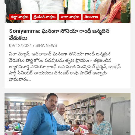
జిల్లా వార్తలు
ట్రేండింగ్ వార్తలు
తాజా వార్తలు
తెలంగాణ
Soniyamma: ఘ‌నంగా సోనియా గాంధీ జ‌న్మ‌దిన
వేడుక‌లు
09/12/2024
SIRA NEWS
సిరా న్యూస్, ఆదిలాబాద్ ఘ‌నంగా సోనియా గాంధీ జ‌న్మ‌దిన
వేడుక‌లు పార్టీ కోసం ప‌ద‌వుల‌ను తృణ ప్రాయంగా త్య‌జించిన
త్యాగమూర్తి సోనియా గాంధీ అని మాజీ మున్సిప‌ల్ చైర్మ‌న్, కాంగ్రెస్
పార్టీ సీనియ‌ర్ నాయ‌కులు దిగంబ‌ర్ రావు పాటిల్ అన్నారు.
సోమవారం…