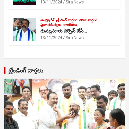
13/11/2024
Sira News
ఆంధ్రప్రదేశ్
ట్రేండింగ్ వార్తలు
తాజా వార్తలు
ప్రజా సమస్యలు
రాజకీయం
గుమ్మనూరు వర్సెస్ జేసీ…
13/11/2024
Sira News
ట్రేండింగ్ వార్తలు