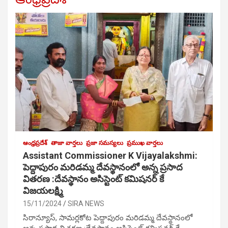
ఆంధ్రప్రదేశ్
తాజా వార్తలు
ప్రజా సమస్యలు
ప్రముఖ వార్తలు
Assistant Commissioner K Vijayalakshmi:
పెద్దాపురం మరిడమ్మ దేవస్థానంలో అన్న ప్రసాద
వితరణ :దేవస్థానం అసిస్టెంట్ కమిషనర్ కే
విజయలక్ష్మి
15/11/2024
SIRA NEWS
సిరాన్యూస్, సామర్లకోట పెద్దాపురం మరిడమ్మ దేవస్థానంలో