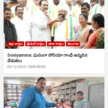
జిల్లా వార్తలు
ట్రేండింగ్ వార్తలు
తాజా వార్తలు
తెలంగాణ
Soniyamma: ఘ‌నంగా సోనియా గాంధీ జ‌న్మ‌దిన
వేడుక‌లు
09/12/2024
SIRA NEWS