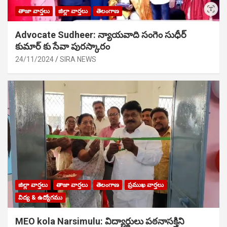
తాజా వార్తలు
జిల్లా వార్తలు
తెలంగాణ
Advocate Sudheer: న్యాయవాది సంగెం సుధీర్
కుమార్ కు సేవా పురస్కారం
24/11/2024
SIRA NEWS
జిల్లా వార్తలు
తాజా వార్తలు
తెలంగాణ
ప్రముఖ వార్తలు
విద్య & ఉద్యోగము
MEO kola Narsimulu: విద్యార్థులు పఠ‌నాసక్తిని