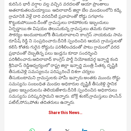
కురిసిన భారీ వర్షాల వల్ల వచ్చిన వరదలతో ఆయా ప్రాంతాలు
అతలాకుతలమయ్యాయి. ఆదిలాబాద్ జిల్లా బేల‌ మండలంలోని కడ్కి
గ్రామానికి వెళ్లే దారి వరదనీటి ప్రవాహంతో రోడ్డు సగభాగం
కొట్టుకుపోయింది.దీంతో గ్రామస్తులు రాకపోకలకు ఇబ్బందులు
ఏర్పడ్డాయి.ఈ విషయం తెలుసుకున్న గ్రామస్తులు తమకు రవాణా
సౌకర్యం అందుబాటులోకి తీసుకురావాలని కాంగ్రెస్ నాయ‌కుడు సామ
రూపేష్ రెడ్డి ని సంప్రదించారు.దీనికి స్పందించిన ఆయన గ్రామస్తులతో
కలిసి కోతకు గురైన రోడ్డును పరిశీలించడంతో పాటు గ్రామంలో వరద
ప్రభావంతో దెబ్బతిన్న పలు ఇండ్లను కూడా సందర్శించి
పరిశీలించారు.ఆదిలాబాద్ కాంగ్రెస్ పార్టీ నియోజకవర్గ ఇన్చార్జి కంది
శ్రీనివాస్ రెడ్డిఆధ్వర్యంలో రాష్ట్ర జిల్లా ఇన్చార్జి మంత్రి సీతక్క దృష్టికి
తీసుకువెళ్లి సమస్యలను పరిష్కరించే దిశగా చర్యలు
తీసుకుంటామని గ్రామస్తులకు హామీ ఇచ్చారు.అంతకు ముందు రోడ్డు
సమస్యను సంబంధిత మండల అధికారుల దృష్టికీ తీసుకెళ్లి స్థానిక
ప్రజల ఇబ్బందులను తెలియజేశారు.దీనికి స్పందించిన అధికారులు
సమస్యను పరిష్కరిస్తామని అన్నారు. బోక్రే శంకర్,గ్రామస్తులు హుసేన్
పటేల్,సోను,పోతు తదితరులు ఉన్నారు.
Share this News…