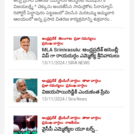
అన్న ప్రసాద వితరణ :దేవస్థానం అసిస్టెంట్ కమిషనర్ కే
విజయలక్ష్మి * చెక్కును అందజేసిన సామర్లకోట సిరాన్యూస్
రిపోర్టర్ పెద్దాపురం పట్టణంలో వెలసిన మరిటమ్మ అమ్మవారి
ఆలయంలో అన్న ప్రసాద వితరణ కార్యక్రమాన్ని శుక్రవారం…
ఆంధ్రప్రదేశ్
తెలంగాణ
ప్రజా సమస్యలు
ప్రముఖ వార్తలు
MLA Srinivasulu: ఆంధ్రప్రదేశ్ అసెంబ్లీ
విప్ గా రాయదుర్గం ఎమ్మెల్యే శ్రీనివాసులు
13/11/2024
SIRA NEWS
ఆంధ్రప్రదేశ్
ట్రేండింగ్ వార్తలు
తాజా వార్తలు
ప్రజా సమస్యలు
ప్రముఖ వార్తలు
విజయసాయిరెడ్డికి ఎందుకంత ప్రేమ
13/11/2024
Sira News
ఆంధ్రప్రదేశ్
ట్రేండింగ్ వార్తలు
తాజా వార్తలు
ప్రముఖ వార్తలు
రాజకీయం
వైసీపీ ఎమ్మెల్యేల యూ టర్న్…