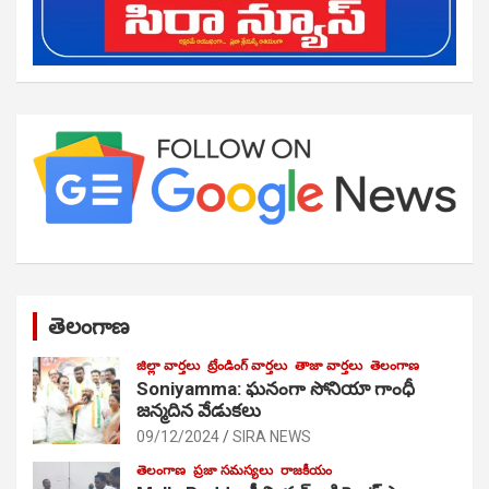
తెలంగాణ
జిల్లా వార్తలు
ట్రేండింగ్ వార్తలు
తాజా వార్తలు
తెలంగాణ
Soniyamma: ఘ‌నంగా సోనియా గాంధీ
జ‌న్మ‌దిన వేడుక‌లు
09/12/2024
SIRA NEWS
తెలంగాణ
ప్రజా సమస్యలు
రాజకీయం