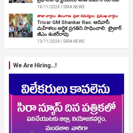
14/11/2024
SIRA NEWS
తాజా వార్తలు
తెలంగాణ
ప్రజా సమస్యలు
ప్రముఖ వార్తలు
Tricar GM Shankar Rao: ఆదివాసీ
మహిళలు ఆర్థిక ప్రగతిని సాధించాలి: ట్రైకార్
జీఎం శంకర్‌రావు
13/11/2024
SIRA NEWS
We Are Hiring…!