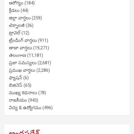
ఆరోగ్యం
(184)
క్రీడలు
(44)
జిల్లా వార్తలు
(259)
టెక్నాలజీ
(36)
ట్రావెల్
(12)
ట్రేండింగ్ వార్తలు
(911)
తాజా వార్తలు
(19,271)
తెలంగాణ
(11,181)
ప్రజా సమస్యలు
(2,681)
ప్రముఖ వార్తలు
(2,286)
ఫ్యాషన్
(6)
బిజినెస్
(65)
ముఖ్య కథనాలు
(78)
రాజకీయం
(943)
విద్య & ఉద్యోగము
(496)
ఆంధ్రప్రదేశ్