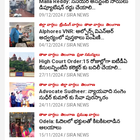
Malla Reddy: సీనియర్ అసిస్టెంట్ సాయిలు
డిప్యూటేషన్ రద్దు చేయాలి…
09/12/2024
SIRA NEWS
జిల్లా వార్తలు
ట్రేండింగ్ వార్తలు
తాజా వార్తలు
తెలంగాణ
Alphores VNR: ఆల్ఫోర్స్ విఎన్ఆర్
అద్వర్యంలో పుస్తకాలు పంపిణి…
04/12/2024
SIRA NEWS
తాజా వార్తలు
తెలంగాణ
ప్రజా సమస్యలు
High Court Order:15 రోజుల్లోగా ఐటీడీఏ
కేసులన్నింటినీ కలెక్టర్ కు బదిలీ చేయాలి…
27/11/2024
SIRA NEWS
తాజా వార్తలు
జిల్లా వార్తలు
తెలంగాణ
Advocate Sudheer: న్యాయవాది సంగెం
సుధీర్ కుమార్ కు సేవా పురస్కారం
24/11/2024
SIRA NEWS
తాజా వార్తలు
తెలంగాణ
ప్రముఖ వార్తలు
Odela: ఓదెల‌లో భక్తులతో కిటకిటలాడిన
ఆల‌యాలు
15/11/2024
SIRA NEWS