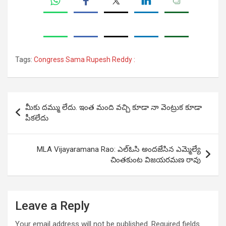
Tags:
Congress Sama Rupesh Reddy :
Post
మీకు దమ్ము లేదు. ఇంత మంది వచ్చి కూడా నా వెంట్రుక కూడా
navigation
పీకలేదు
MLA Vijayaramana Rao: ఎల్ఓసి అందజేసిన ఎమ్మెల్యే
చింతకుంట విజయరమణ రావు
Leave a Reply
Your email address will not be published.
Required fields