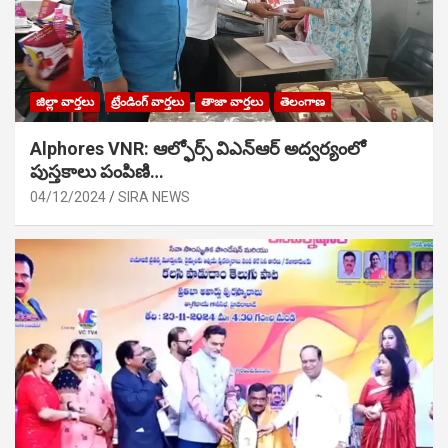
జిల్లా వార్తలు
ట్రేండింగ్ వార్తలు
తాజా వార్తలు
తెలంగాణ
Alphores VNR: ఆల్ఫోర్స్ విఎన్ఆర్ అద్వర్యంలో
పుస్తకాలు పంపిణి…
04/12/2024
SIRA NEWS