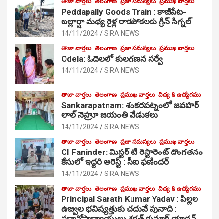
తాజా వార్తలు
తెలంగాణ
ప్రజా సమస్యలు
ప్రముఖ వార్తలు
Peddapally Goods Train : కాజీపేట-
బల్లార్షా మధ్య రైళ్ల రాకపోకలకు గ్రీన్ సిగ్నల్
14/11/2024
SIRA NEWS
తాజా వార్తలు
తెలంగాణ
ప్రజా సమస్యలు
ప్రముఖ వార్తలు
Odela: ఓదెలలో కులగణన సర్వే
14/11/2024
SIRA NEWS
తాజా వార్తలు
తెలంగాణ
ప్రముఖ వార్తలు
విద్య & ఉద్యోగము
Sankarapatnam: శంకరపట్నంలో జవహర్
లాల్ నెహ్రూ జయంతి వేడుకలు
14/11/2024
SIRA NEWS
తాజా వార్తలు
తెలంగాణ
ప్రజా సమస్యలు
ప్రముఖ వార్తలు
CI Faninder: మిస్టర్ టి రెస్టారెంట్ దొంగతనం
కేసులో ఇద్దరి అరెస్ట్ : సీఐ ఫణిందర్
14/11/2024
SIRA NEWS
తాజా వార్తలు
తెలంగాణ
ప్రముఖ వార్తలు
విద్య & ఉద్యోగము
Principal Sarath Kumar Yadav : పిల్లల
ఉజ్వల భవిష్యత్తుకు చదువే పునాది :
ప్రధానోపాధ్యాయులు శరత్ కుమార్ యాదవ్