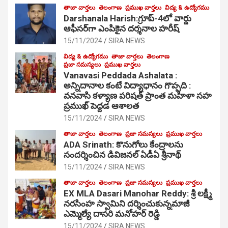
తాజా వార్తలు
తెలంగాణ
ప్రముఖ వార్తలు
విద్య & ఉద్యోగము
Darshanala Harish:గ్రూప్-4లో వార్డు
ఆఫీసర్‌గా ఎంపికైన దర్శనాల హరీష్
15/11/2024
SIRA NEWS
విద్య & ఉద్యోగము
తాజా వార్తలు
తెలంగాణ
ప్రజా సమస్యలు
ప్రముఖ వార్తలు
Vanavasi Peddada Ashalata :
అన్నిదానాల కంటే విద్యాధానం గొప్పది :
వనవాసి కళ్యాణ పరిషత్ ప్రాంత మహిళా సహ
ప్రముఖ్ పెద్దడ ఆశాలత
15/11/2024
SIRA NEWS
తాజా వార్తలు
తెలంగాణ
ప్రజా సమస్యలు
ప్రముఖ వార్తలు
ADA Srinath: కొనుగోలు కేంద్రాల‌ను
సంద‌ర్శించిన డివిజనల్ ఏడీఏ శ్రీనాథ్
15/11/2024
SIRA NEWS
తాజా వార్తలు
తెలంగాణ
ప్రజా సమస్యలు
ప్రముఖ వార్తలు
EX MLA Dasari Manohar Reddy: శ్రీ లక్ష్మీ
నరసింహ స్వామిని దర్శించుకున్నమాజీ
ఎమ్మెల్యే దాసరి మనోహర్ రెడ్డి
15/11/2024
SIRA NEWS