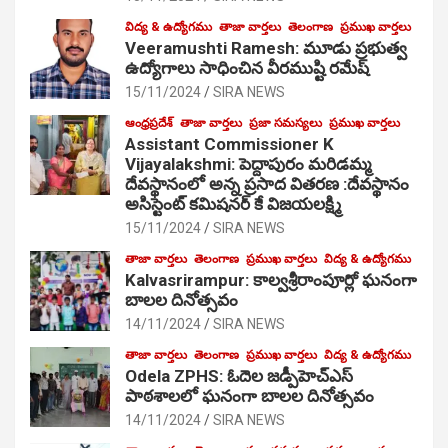
విద్య & ఉద్యోగము
తాజా వార్తలు
తెలంగాణ
ప్రముఖ వార్తలు
Veeramushti Ramesh: మూడు ప్రభుత్వ
ఉద్యోగాలు సాధించిన వీరముష్టి రమేష్
15/11/2024
SIRA NEWS
ఆంధ్రప్రదేశ్
తాజా వార్తలు
ప్రజా సమస్యలు
ప్రముఖ వార్తలు
Assistant Commissioner K
Vijayalakshmi: పెద్దాపురం మరిడమ్మ
దేవస్థానంలో అన్న ప్రసాద వితరణ :దేవస్థానం
అసిస్టెంట్ కమిషనర్ కే విజయలక్ష్మి
15/11/2024
SIRA NEWS
తాజా వార్తలు
తెలంగాణ
ప్రముఖ వార్తలు
విద్య & ఉద్యోగము
Kalvasrirampur: కాల్వశ్రీరాంపూర్లో ఘనంగా
బాలల దినోత్సవం
14/11/2024
SIRA NEWS
తాజా వార్తలు
తెలంగాణ
ప్రముఖ వార్తలు
విద్య & ఉద్యోగము
Odela ZPHS: ఓదెల జ‌డ్పీహెచ్ఎస్
పాఠ‌శాల‌లో ఘనంగా బాలల దినోత్సవం
14/11/2024
SIRA NEWS