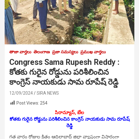
తాజా వార్తలు
తెలంగాణ
ప్రజా సమస్యలు
ప్రముఖ వార్తలు
Congress Sama Rupesh Reddy :
కోతకు గురైన రోడ్డును పరిశీలించిన
కాంగ్రెస్ నాయ‌కుడు సామ రూపేష్ రెడ్డి
12/09/2024
SIRA NEWS
Post Views:
254
సిరాన్యూస్, బేల‌
కోతకు గురైన రోడ్డును పరిశీలించిన కాంగ్రెస్ నాయ‌కుడు సామ రూపేష్
రెడ్డి
గత వారం రోజుల క్రితం ఆదిలాబాద్ జిల్లా వ్యాప్తంగా విస్తారంగా