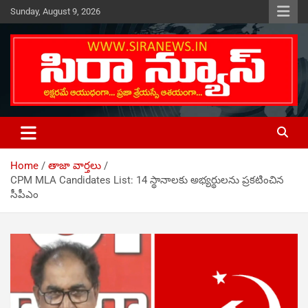
Skip
Sunday, August 9, 2026
to
content
Telugu Online News Daily
SIRA NEWS
Home
తాజా వార్తలు
CPM MLA Candidates List: 14 స్థానాలకు అభ్యర్థులను ప్రకటించిన
సీపీఎం