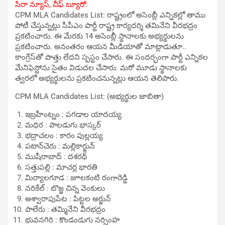
సిరా న్యూస్, చీఫ్‌ బ్యూరో:
CPM MLA Candidates List: రాష్ట్రంలో అసెంబ్లీ ఎన్నికల్లో తాము
పోటీ చేస్తున్నట్లు సీపీఎం పార్టీ రాష్ట్ర కార్యదర్శి తమినేని వీరభద్రం
ప్రకటించారు. ఈ మేరకు 14 అసెంబ్లీ స్థానాలకు అభ్యర్థులను
ప్రకటించారు. అనంతరం ఆయన మీడియాతో మాట్లాడుతూ..
కాంగ్రేస్‌తో పొత్తు లేదని స్పస్టం చేసారు. ఈ సందర్భంగా పార్టీ ఎన్నికల
మేనిఫెస్టోను సైతం విడుదల చేసారు. మరో మూడు స్థానాలకు
త్వరలో అభ్యర్థులను ప్రకటించనున్నట్లు ఆయన తెలిపారు.
CPM MLA Candidates List: (అభ్యర్థుల జాబితా)
ఇబ్రహీంట్నం : పగడాల యాదయ్య
మధిర : పాలడుగు భాస్కర్‌
భద్రాచలం : కారం పుల్లయ్య
పటాన్‌చెరు : మల్లికార్జున్‌
ముషీరాబాద్‌ : దశరథ్‌
సత్తుపల్లి : మాచర్ల భారతి
మిర్యాలగూడ : జూలకంటి రంగారెడ్డి
నరికేల్‌ : బొజ్జ చిన్న వెంకులు
అశ్వారాపుపేట : పిట్టల అర్జున్‌
పాలేరు : తమ్మినేని వీరభద్రం
భువనగిరి : కొండండుగు నర్సింహ