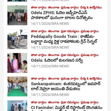
తాజా వార్తలు
తెలంగాణ
ప్రముఖ వార్తలు
విద్య & ఉద్యోగము
Odela ZPHS: ఓదెల జ‌డ్పీహెచ్ఎస్
పాఠ‌శాల‌లో ఘనంగా బాలల దినోత్సవం
14/11/2024
SIRA NEWS
తాజా వార్తలు
తెలంగాణ
ప్రజా సమస్యలు
ప్రముఖ వార్తలు
Peddapally Goods Train : కాజీపేట-
బల్లార్షా మధ్య రైళ్ల రాకపోకలకు గ్రీన్ సిగ్నల్
14/11/2024
SIRA NEWS
తాజా వార్తలు
తెలంగాణ
ప్రజా సమస్యలు
ప్రముఖ వార్తలు
Odela: ఓదెలలో కులగణన సర్వే
14/11/2024
SIRA NEWS
తాజా వార్తలు
తెలంగాణ
ప్రముఖ వార్తలు
విద్య & ఉద్యోగము
Sankarapatnam: శంకరపట్నంలో జవహర్
లాల్ నెహ్రూ జయంతి వేడుకలు
14/11/2024
SIRA NEWS
తాజా వార్తలు
తెలంగాణ
ప్రజా సమస్యలు
ప్రముఖ వార్తలు
CI Faninder: మిస్టర్ టి రెస్టారెంట్ దొంగతనం