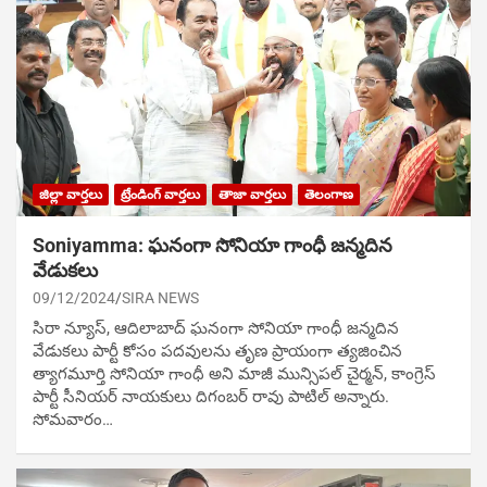
జిల్లా వార్తలు
ట్రేండింగ్ వార్తలు
తాజా వార్తలు
తెలంగాణ
Soniyamma: ఘ‌నంగా సోనియా గాంధీ జ‌న్మ‌దిన
వేడుక‌లు
09/12/2024
SIRA NEWS
సిరా న్యూస్, ఆదిలాబాద్ ఘ‌నంగా సోనియా గాంధీ జ‌న్మ‌దిన
వేడుక‌లు పార్టీ కోసం ప‌ద‌వుల‌ను తృణ ప్రాయంగా త్య‌జించిన
త్యాగమూర్తి సోనియా గాంధీ అని మాజీ మున్సిప‌ల్ చైర్మ‌న్, కాంగ్రెస్
పార్టీ సీనియ‌ర్ నాయ‌కులు దిగంబ‌ర్ రావు పాటిల్ అన్నారు.
సోమవారం…