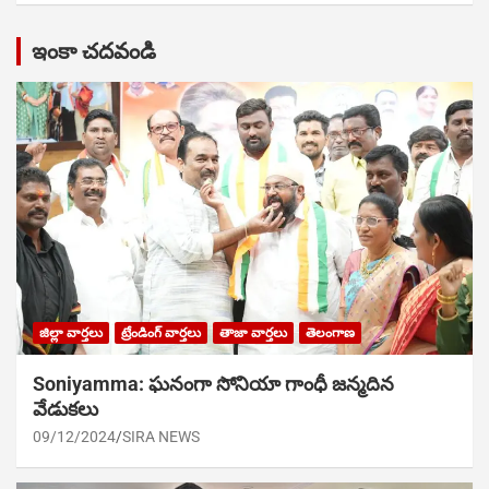
ఇంకా చదవండి
జిల్లా వార్తలు
ట్రేండింగ్ వార్తలు
తాజా వార్తలు
తెలంగాణ
Soniyamma: ఘ‌నంగా సోనియా గాంధీ జ‌న్మ‌దిన
వేడుక‌లు
09/12/2024
SIRA NEWS