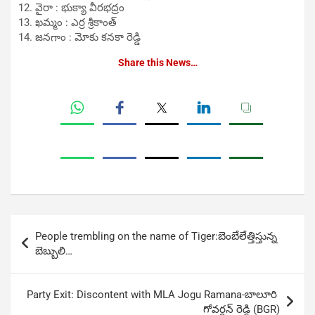
వైరా : భుక్యా వీరభద్రం
ఖమ్మం : ఎర్ర శ్రీకాంత్‌
జనగాం : మోకు కనకా రెడ్డి
Share this News…
Post
People trembling on the name of Tiger:బెంబేలేత్తిస్తున్న
navigation
బెబ్బులి…
Party Exit: Discontent with MLA Jogu Ramana-బాలూరి
గోవర్ధన్ రెడ్డి (BGR)