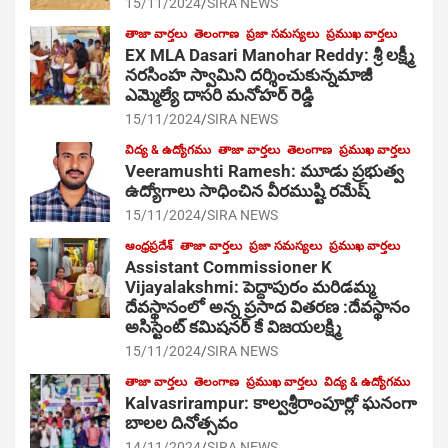
15/11/2024
SIRA NEWS
తాజా వార్తలు
తెలంగాణ
ప్రజా సమస్యలు
ప్రముఖ వార్తలు
EX MLA Dasari Manohar Reddy: శ్రీ లక్ష్మీ
నరసింహ స్వామిని దర్శించుకున్నమాజీ
ఎమ్మెల్యే దాసరి మనోహర్ రెడ్డి
15/11/2024
SIRA NEWS
విద్య & ఉద్యోగము
తాజా వార్తలు
తెలంగాణ
ప్రముఖ వార్తలు
Veeramushti Ramesh: మూడు ప్రభుత్వ
ఉద్యోగాలు సాధించిన వీరముష్టి రమేష్
15/11/2024
SIRA NEWS
ఆంధ్రప్రదేశ్
తాజా వార్తలు
ప్రజా సమస్యలు
ప్రముఖ వార్తలు
Assistant Commissioner K
Vijayalakshmi: పెద్దాపురం మరిడమ్మ
దేవస్థానంలో అన్న ప్రసాద వితరణ :దేవస్థానం
అసిస్టెంట్ కమిషనర్ కే విజయలక్ష్మి
15/11/2024
SIRA NEWS
తాజా వార్తలు
తెలంగాణ
ప్రముఖ వార్తలు
విద్య & ఉద్యోగము
Kalvasrirampur: కాల్వశ్రీరాంపూర్లో ఘనంగా
బాలల దినోత్సవం
14/11/2024
SIRA NEWS