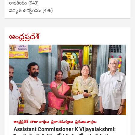
రాజకీయం
(943)
విద్య & ఉద్యోగము
(496)
ఆంధ్రప్రదేశ్
ఆంధ్రప్రదేశ్
తాజా వార్తలు
ప్రజా సమస్యలు
ప్రముఖ వార్తలు
Assistant Commissioner K Vijayalakshmi: