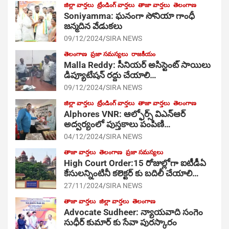
జిల్లా వార్తలు
ట్రేండింగ్ వార్తలు
తాజా వార్తలు
తెలంగాణ
Soniyamma: ఘ‌నంగా సోనియా గాంధీ
జ‌న్మ‌దిన వేడుక‌లు
09/12/2024
SIRA NEWS
తెలంగాణ
ప్రజా సమస్యలు
రాజకీయం
Malla Reddy: సీనియర్ అసిస్టెంట్ సాయిలు
డిప్యూటేషన్ రద్దు చేయాలి…
09/12/2024
SIRA NEWS
జిల్లా వార్తలు
ట్రేండింగ్ వార్తలు
తాజా వార్తలు
తెలంగాణ
Alphores VNR: ఆల్ఫోర్స్ విఎన్ఆర్
అద్వర్యంలో పుస్తకాలు పంపిణి…
04/12/2024
SIRA NEWS
తాజా వార్తలు
తెలంగాణ
ప్రజా సమస్యలు
High Court Order:15 రోజుల్లోగా ఐటీడీఏ
కేసులన్నింటినీ కలెక్టర్ కు బదిలీ చేయాలి…
27/11/2024
SIRA NEWS
తాజా వార్తలు
జిల్లా వార్తలు
తెలంగాణ
Advocate Sudheer: న్యాయవాది సంగెం
సుధీర్ కుమార్ కు సేవా పురస్కారం