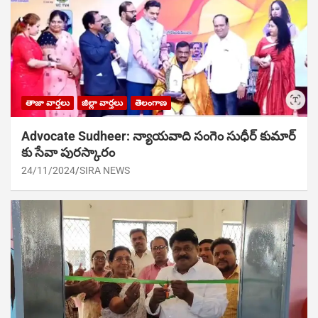
తాజా వార్తలు
జిల్లా వార్తలు
తెలంగాణ
Advocate Sudheer: న్యాయవాది సంగెం సుధీర్ కుమార్
కు సేవా పురస్కారం
24/11/2024
SIRA NEWS