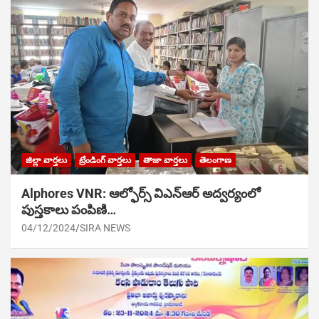
జిల్లా వార్తలు
ట్రేండింగ్ వార్తలు
తాజా వార్తలు
తెలంగాణ
Alphores VNR: ఆల్ఫోర్స్ విఎన్ఆర్ అద్వర్యంలో
పుస్తకాలు పంపిణి…
04/12/2024
SIRA NEWS