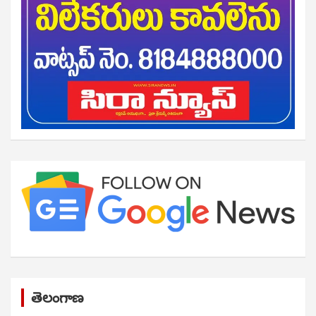
తెలంగాణ