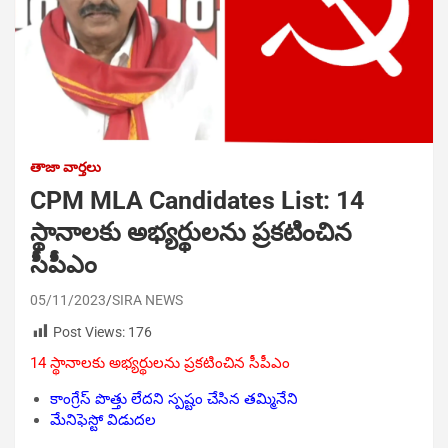
తాజా వార్తలు
CPM MLA Candidates List: 14
స్థానాలకు అభ్యర్థులను ప్రకటించిన
సీపీఎం
05/11/2023
SIRA NEWS
Post Views:
176
14 స్థానాలకు అభ్యర్థులను ప్రకటించిన సీపీఎం
కాంగ్రేస్‌ పొత్తు లేదని స్పష్టం చేసిన తమ్మినేని
మేనిఫెస్టో విడుదల