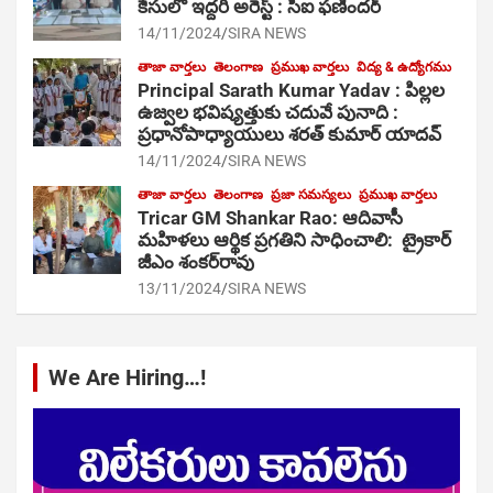
కేసులో ఇద్దరి అరెస్ట్ : సీఐ ఫణిందర్
14/11/2024
SIRA NEWS
తాజా వార్తలు
తెలంగాణ
ప్రముఖ వార్తలు
విద్య & ఉద్యోగము
Principal Sarath Kumar Yadav : పిల్లల
ఉజ్వల భవిష్యత్తుకు చదువే పునాది :
ప్రధానోపాధ్యాయులు శరత్ కుమార్ యాదవ్
14/11/2024
SIRA NEWS
తాజా వార్తలు
తెలంగాణ
ప్రజా సమస్యలు
ప్రముఖ వార్తలు
Tricar GM Shankar Rao: ఆదివాసీ
మహిళలు ఆర్థిక ప్రగతిని సాధించాలి: ట్రైకార్
జీఎం శంకర్‌రావు
13/11/2024
SIRA NEWS
We Are Hiring…!