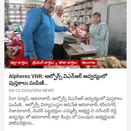
జిల్లా వార్తలు
ట్రేండింగ్ వార్తలు
తాజా వార్తలు
తెలంగాణ
Alphores VNR: ఆల్ఫోర్స్ విఎన్ఆర్ అద్వర్యంలో
పుస్తకాలు పంపిణి…
04/12/2024
SIRA NEWS
సిరా న్యూస్, ఆదిలాబాద్: ఆల్ఫోర్స్ విఎన్ఆర్ అద్వర్యంలో పుస్తకాలు
పంపిణి… ఆల్ఫోర్స్ విద్యాసంస్థల అధినేత ఆదిలాబాద్, కరీంనగర్,
నిజామాబాద్, మెదక్ పట్టభద్రుల ఎమ్మెల్సీ అభ్యర్థి వి నరేందర్ రెడ్డి
అధ్వర్యం లో ఆదిలాబాద్ జిల్లా కేంద్రం లో పలువురు అభ్యర్థులకు
పోటిప‌రీక్ష‌ల‌కు…