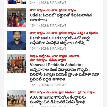
24/11/2024
SIRA NEWS
తాజా వార్తలు
తెలంగాణ
ప్రముఖ వార్తలు
Odela: ఓదెల‌లో భక్తులతో కిటకిటలాడిన
ఆల‌యాలు
15/11/2024
SIRA NEWS
తాజా వార్తలు
తెలంగాణ
ప్రముఖ వార్తలు
విద్య & ఉద్యోగము
Darshanala Harish:గ్రూప్-4లో వార్డు
ఆఫీసర్‌గా ఎంపికైన దర్శనాల హరీష్
15/11/2024
SIRA NEWS
విద్య & ఉద్యోగము
తాజా వార్తలు
తెలంగాణ
ప్రజా సమస్యలు
ప్రముఖ వార్తలు
Vanavasi Peddada Ashalata :
అన్నిదానాల కంటే విద్యాధానం గొప్పది :
వనవాసి కళ్యాణ పరిషత్ ప్రాంత మహిళా సహ
ప్రముఖ్ పెద్దడ ఆశాలత
15/11/2024
SIRA NEWS
తాజా వార్తలు
తెలంగాణ
ప్రజా సమస్యలు
ప్రముఖ వార్తలు
ADA Srinath: కొనుగోలు కేంద్రాల‌ను
సంద‌ర్శించిన డివిజనల్ ఏడీఏ శ్రీనాథ్