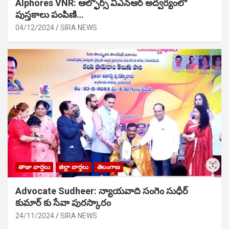
Alphores VNR: ఆల్ఫోర్స్ విఎన్ఆర్ అద్వర్యంలో
పుస్తకాలు పంపిణి…
04/12/2024
SIRA NEWS
తాజా వార్తలు
జిల్లా వార్తలు
తెలంగాణ
Advocate Sudheer: న్యాయవాది సంగెం సుధీర్
కుమార్ కు సేవా పురస్కారం
24/11/2024
SIRA NEWS