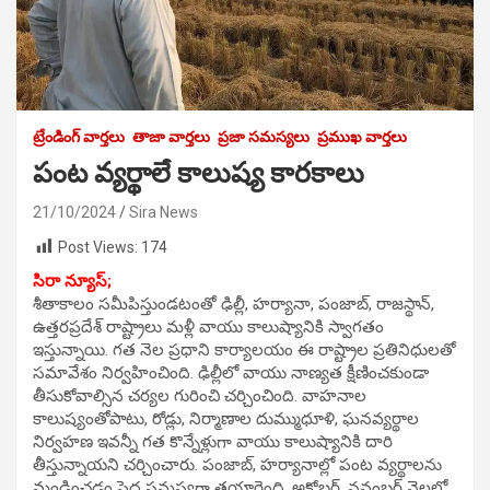
ట్రేండింగ్ వార్తలు
తాజా వార్తలు
ప్రజా సమస్యలు
ప్రముఖ వార్తలు
పంట వ్యర్థాలే కాలుష్య కారకాలు
21/10/2024
Sira News
Post Views:
174
సిరా న్యూస్;
శీతాకాలం సమీపిస్తుండటంతో ఢిల్లీ, హర్యానా, పంజాబ్, రాజస్థాన్,
ఉత్తరప్రదేశ్ రాష్ట్రాలు మళ్లీ వాయు కాలుష్యానికి స్వాగతం
ఇస్తున్నాయి. గత నెల ప్రధాని కార్యాలయం ఈ రాష్ట్రాల ప్రతినిధులతో
సమావేశం నిర్వహించింది. ఢిల్లీలో వాయు నాణ్యత క్షీణించకుండా
తీసుకోవాల్సిన చర్యల గురించి చర్చించింది. వాహనాల
కాలుష్యంతోపాటు, రోడ్లు, నిర్మాణాల దుమ్ముధూళి, ఘనవ్యర్థాల
నిర్వహణ ఇవన్నీ గత కొన్నేళ్లుగా వాయు కాలుష్యానికి దారి
తీస్తున్నాయని చర్చించారు. పంజాబ్, హర్యానాల్లో పంట వ్యర్థాలను
మండించడం పెద్ద సమస్యగా తయారైంది. అక్టోబర్, నవంబర్ నెలలో