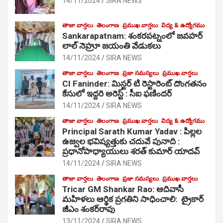
14/11/2024
SIRA NEWS
తాజా వార్తలు
తెలంగాణ
ప్రముఖ వార్తలు
విద్య & ఉద్యోగము
Sankarapatnam: శంకరపట్నంలో జవహర్
లాల్ నెహ్రూ జయంతి వేడుకలు
14/11/2024
SIRA NEWS
తాజా వార్తలు
తెలంగాణ
ప్రజా సమస్యలు
ప్రముఖ వార్తలు
CI Faninder: మిస్టర్ టి రెస్టారెంట్ దొంగతనం
కేసులో ఇద్దరి అరెస్ట్ : సీఐ ఫణిందర్
14/11/2024
SIRA NEWS
తాజా వార్తలు
తెలంగాణ
ప్రముఖ వార్తలు
విద్య & ఉద్యోగము
Principal Sarath Kumar Yadav : పిల్లల
ఉజ్వల భవిష్యత్తుకు చదువే పునాది :
ప్రధానోపాధ్యాయులు శరత్ కుమార్ యాదవ్
14/11/2024
SIRA NEWS
తాజా వార్తలు
తెలంగాణ
ప్రజా సమస్యలు
ప్రముఖ వార్తలు
Tricar GM Shankar Rao: ఆదివాసీ
మహిళలు ఆర్థిక ప్రగతిని సాధించాలి: ట్రైకార్
జీఎం శంకర్‌రావు
13/11/2024
SIRA NEWS