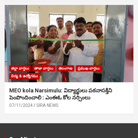
జిల్లా వార్తలు
తాజా వార్తలు
తెలంగాణ
ప్రముఖ వార్తలు
విద్య & ఉద్యోగము
MEO kola Narsimulu: విద్యార్థులు పఠ‌నాసక్తిని
పెంపొందించాలి : ఎంఈఓ కోల నర్సింలు
07/11/2024
SIRA NEWS