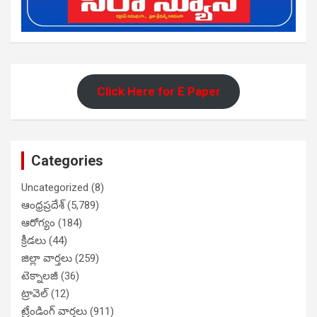
Click Here for E Paper
Categories
Uncategorized
(8)
ఆంధ్రప్రదేశ్
(5,789)
ఆరోగ్యం
(184)
క్రీడలు
(44)
జిల్లా వార్తలు
(259)
టెక్నాలజీ
(36)
ట్రావెల్
(12)
ట్రేండింగ్ వార్తలు
(911)