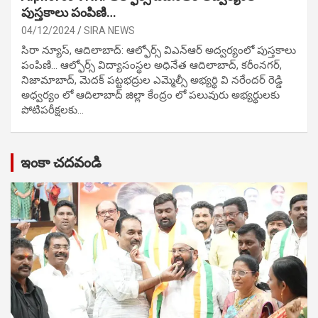
పుస్తకాలు పంపిణి…
04/12/2024
SIRA NEWS
సిరా న్యూస్, ఆదిలాబాద్: ఆల్ఫోర్స్ విఎన్ఆర్ అద్వర్యంలో పుస్తకాలు
పంపిణి… ఆల్ఫోర్స్ విద్యాసంస్థల అధినేత ఆదిలాబాద్, కరీంనగర్,
నిజామాబాద్, మెదక్ పట్టభద్రుల ఎమ్మెల్సీ అభ్యర్థి వి నరేందర్ రెడ్డి
అధ్వర్యం లో ఆదిలాబాద్ జిల్లా కేంద్రం లో పలువురు అభ్యర్థులకు
పోటిప‌రీక్ష‌ల‌కు…
ఇంకా చదవండి