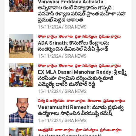
Vanavasi Peddada Ashalata :
అన్నిదానాల కంటే విద్యాధానం గొప్పది :
వనవాసి కళ్యాణ పరిషత్ ప్రాంత మహిళా సహ
ప్రముఖ్ పెద్దడ ఆశాలత
15/11/2024
SIRA NEWS
తాజా వార్తలు
తెలంగాణ
ప్రజా సమస్యలు
ప్రముఖ వార్తలు
ADA Srinath: కొనుగోలు కేంద్రాల‌ను
సంద‌ర్శించిన డివిజనల్ ఏడీఏ శ్రీనాథ్
15/11/2024
SIRA NEWS
తాజా వార్తలు
తెలంగాణ
ప్రజా సమస్యలు
ప్రముఖ వార్తలు
EX MLA Dasari Manohar Reddy: శ్రీ లక్ష్మీ
నరసింహ స్వామిని దర్శించుకున్నమాజీ
ఎమ్మెల్యే దాసరి మనోహర్ రెడ్డి
15/11/2024
SIRA NEWS
విద్య & ఉద్యోగము
తాజా వార్తలు
తెలంగాణ
ప్రముఖ వార్తలు
Veeramushti Ramesh: మూడు ప్రభుత్వ
ఉద్యోగాలు సాధించిన వీరముష్టి రమేష్
15/11/2024
SIRA NEWS
ఆంధ్రప్రదేశ్
తాజా వార్తలు
ప్రజా సమస్యలు
ప్రముఖ వార్తలు