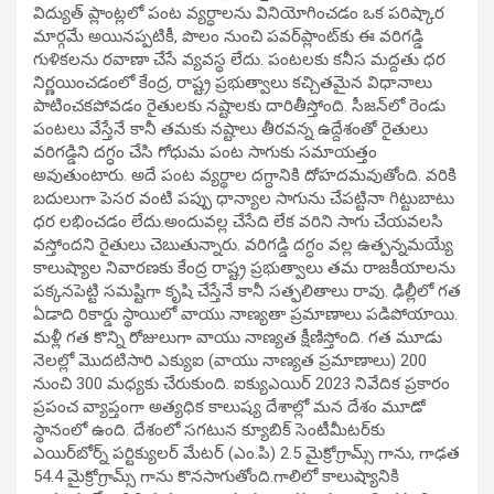
విద్యుత్ ప్లాంట్లలో పంట వ్యర్ధాలను వినియోగించడం ఒక పరిష్కార
మార్గమే అయినప్పటికీ, పొలం నుంచి పవర్‌ప్లాంట్‌కు ఈ వరిగడ్డి
గుళికలను రవాణా చేసే వ్యవస్థ లేదు. పంటలకు కనీస మద్దతు ధర
నిర్ణయించడంలో కేంద్ర, రాష్ట్ర ప్రభుత్వాలు కచ్చితమైన విధానాలు
పాటించకపోవడం రైతులకు నష్టాలకు దారితీస్తోంది. సీజన్‌లో రెండు
పంటలు వేస్తేనే కానీ తమకు నష్టాలు తీరవన్న ఉద్దేశంతో రైతులు
వరిగడ్డిని దగ్ధం చేసి గోధుమ పంట సాగుకు సమాయత్తం
అవుతుంటారు. అదే పంట వ్యర్థాల దగ్ధానికి దోహదమవుతోంది. వరికి
బదులుగా పెసర వంటి పప్పు ధాన్యాల సాగును చేపట్టినా గిట్టుబాటు
ధర లభించడం లేదు.అందువల్ల చేసేది లేక వరిని సాగు చేయవలసి
వస్తోందని రైతులు చెబుతున్నారు. వరిగడ్డి దగ్ధం వల్ల ఉత్పన్నమయ్యే
కాలుష్యాల నివారణకు కేంద్ర రాష్ట్ర ప్రభుత్వాలు తమ రాజకీయాలను
పక్కనపెట్టి సమష్టిగా కృషి చేస్తేనే కానీ సత్ఫలితాలు రావు. ఢిల్లీలో గత
ఏడాది రికార్డు స్థాయిలో వాయు నాణ్యతా ప్రమాణాలు పడిపోయాయి.
మళ్లీ గత కొన్ని రోజులుగా వాయు నాణ్యత క్షీణిస్తోంది. గత మూడు
నెలల్లో మొదటిసారి ఎక్యుఐ (వాయు నాణ్యత ప్రమాణాలు) 200
నుంచి 300 మధ్యకు చేరుకుంది. ఐక్యుఎయిర్ 2023 నివేదిక ప్రకారం
ప్రపంచ వ్యాప్తంగా అత్యధిక కాలుష్య దేశాల్లో మన దేశం మూడో
స్థానంలో ఉంది. దేశంలో సగటున క్యూబిక్ సెంటీమీటర్‌కు
ఎయిర్‌బోర్న్ పర్టిక్యులర్ మేటర్ (ఎం.పి) 2.5 మైక్రోగ్రామ్స్ గాను, గాఢత
54.4 మైక్రోగ్రామ్స్ గాను కొనసాగుతోంది.గాలిలో కాలుష్యానికి