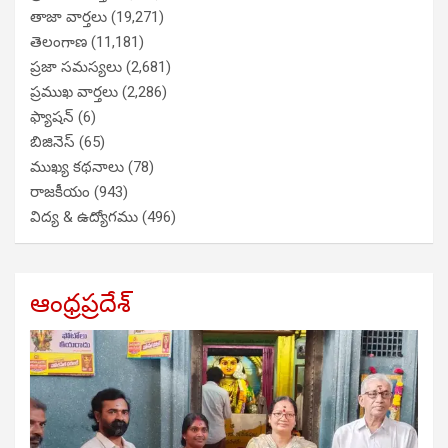
తాజా వార్తలు
(19,271)
తెలంగాణ
(11,181)
ప్రజా సమస్యలు
(2,681)
ప్రముఖ వార్తలు
(2,286)
ఫ్యాషన్
(6)
బిజినెస్
(65)
ముఖ్య కథనాలు
(78)
రాజకీయం
(943)
విద్య & ఉద్యోగము
(496)
ఆంధ్రప్రదేశ్