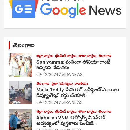
తెలంగాణ
జిల్లా వార్తలు
ట్రేండింగ్ వార్తలు
తాజా వార్తలు
తెలంగాణ
Soniyamma: ఘ‌నంగా సోనియా గాంధీ
జ‌న్మ‌దిన వేడుక‌లు
09/12/2024
SIRA NEWS
తెలంగాణ
ప్రజా సమస్యలు
రాజకీయం
Malla Reddy: సీనియర్ అసిస్టెంట్ సాయిలు
డిప్యూటేషన్ రద్దు చేయాలి…
09/12/2024
SIRA NEWS
జిల్లా వార్తలు
ట్రేండింగ్ వార్తలు
తాజా వార్తలు
తెలంగాణ
Alphores VNR: ఆల్ఫోర్స్ విఎన్ఆర్
అద్వర్యంలో పుస్తకాలు పంపిణి…