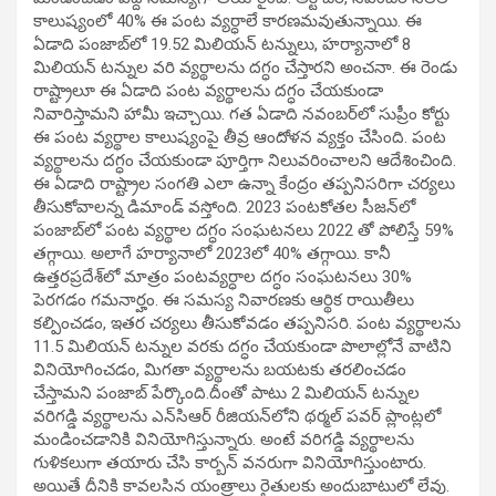
కాలుష్యంలో 40% ఈ పంట వ్యర్ధాలే కారణమవుతున్నాయి. ఈ
ఏడాది పంజాబ్‌లో 19.52 మిలియన్ టన్నులు, హర్యానాలో 8
మిలియన్ టన్నుల వరి వ్యర్థాలను దగ్ధం చేస్తారని అంచనా. ఈ రెండు
రాష్ట్రాలూ ఈ ఏడాది పంట వ్యర్థాలను దగ్ధం చేయకుండా
నివారిస్తామని హామీ ఇచ్చాయి. గత ఏడాది నవంబర్‌లో సుప్రీం కోర్టు
ఈ పంట వ్యర్థాల కాలుష్యంపై తీవ్ర ఆందోళన వ్యక్తం చేసింది. పంట
వ్యర్థాలను దగ్ధం చేయకుండా పూర్తిగా నిలువరించాలని ఆదేశించింది.
ఈ ఏడాది రాష్ట్రాల సంగతి ఎలా ఉన్నా కేంద్రం తప్పనిసరిగా చర్యలు
తీసుకోవాలన్న డిమాండ్ వస్తోంది. 2023 పంటకోతల సీజన్‌లో
పంజాబ్‌లో పంట వ్యర్థాల దగ్ధం సంఘటనలు 2022 తో పోలిస్తే 59%
తగ్గాయి. అలాగే హర్యానాలో 2023లో 40% తగ్గాయి. కానీ
ఉత్తరప్రదేశ్‌లో మాత్రం పంటవ్యర్ధాల దగ్ధం సంఘటనలు 30%
పెరగడం గమనార్హం. ఈ సమస్య నివారణకు ఆర్థిక రాయితీలు
కల్పించడం, ఇతర చర్యలు తీసుకోవడం తప్పనిసరి. పంట వ్యర్థాలను
11.5 మిలియన్ టన్నుల వరకు దగ్ధం చేయకుండా పొలాల్లోనే వాటిని
వినియోగించడం, మిగతా వ్యర్థాలను బయటకు తరలించడం
చేస్తామని పంజాబ్ పేర్కొంది.దీంతో పాటు 2 మిలియన్ టన్నుల
వరిగడ్డి వ్యర్థాలను ఎన్‌సిఆర్ రీజియన్‌లోని థర్మల్ పవర్ ప్లాంట్లలో
మండించడానికి వినియోగిస్తున్నారు. అంటే వరిగడ్డి వ్యర్థాలను
గుళికలుగా తయారు చేసి కార్బన్ వనరుగా వినియోగిస్తుంటారు.
అయితే దీనికి కావలసిన యంత్రాలు రైతులకు అందుబాటులో లేవు.