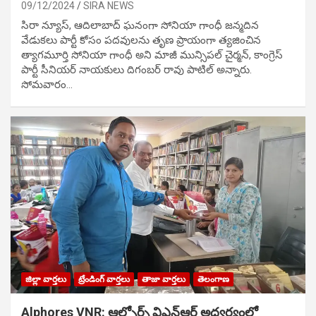
09/12/2024
SIRA NEWS
సిరా న్యూస్, ఆదిలాబాద్ ఘ‌నంగా సోనియా గాంధీ జ‌న్మ‌దిన
వేడుక‌లు పార్టీ కోసం ప‌ద‌వుల‌ను తృణ ప్రాయంగా త్య‌జించిన
త్యాగమూర్తి సోనియా గాంధీ అని మాజీ మున్సిప‌ల్ చైర్మ‌న్, కాంగ్రెస్
పార్టీ సీనియ‌ర్ నాయ‌కులు దిగంబ‌ర్ రావు పాటిల్ అన్నారు.
సోమవారం…
జిల్లా వార్తలు
ట్రేండింగ్ వార్తలు
తాజా వార్తలు
తెలంగాణ
Alphores VNR: ఆల్ఫోర్స్ విఎన్ఆర్ అద్వర్యంలో