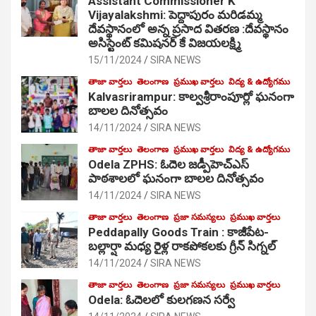
Assistant Commissioner K
Vijayalakshmi: పెద్దాపురం మరిడమ్మ
దేవస్థానంలో అన్న ప్రసాద వితరణ :దేవస్థానం
అసిస్టెంట్ కమిషనర్ కే విజయలక్ష్మి
15/11/2024
SIRA NEWS
తాజా వార్తలు
తెలంగాణ
ప్రముఖ వార్తలు
విద్య & ఉద్యోగము
Kalvasrirampur: కాల్వశ్రీరాంపూర్లో ఘనంగా
బాలల దినోత్సవం
14/11/2024
SIRA NEWS
తాజా వార్తలు
తెలంగాణ
ప్రముఖ వార్తలు
విద్య & ఉద్యోగము
Odela ZPHS: ఓదెల జ‌డ్పీహెచ్ఎస్
పాఠ‌శాల‌లో ఘనంగా బాలల దినోత్సవం
14/11/2024
SIRA NEWS
తాజా వార్తలు
తెలంగాణ
ప్రజా సమస్యలు
ప్రముఖ వార్తలు
Peddapally Goods Train : కాజీపేట-
బల్లార్షా మధ్య రైళ్ల రాకపోకలకు గ్రీన్ సిగ్నల్
14/11/2024
SIRA NEWS
తాజా వార్తలు
తెలంగాణ
ప్రజా సమస్యలు
ప్రముఖ వార్తలు
Odela: ఓదెలలో కులగణన సర్వే