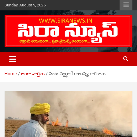
Skip
Sunday, August 9, 2026
to
content
Telugu Online News Daily
SIRA NEWS
Home
తాజా వార్తలు
పంట వ్యర్థాలే కాలుష్య కారకాలు