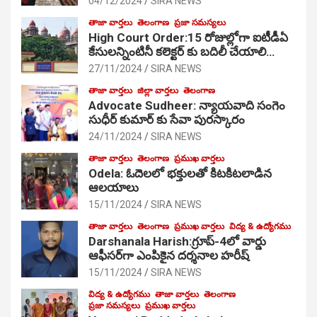
04/12/2024
SIRA NEWS
తాజా వార్తలు
తెలంగాణ
ప్రజా సమస్యలు
High Court Order:15 రోజుల్లోగా ఐటీడీఏ
కేసులన్నింటినీ కలెక్టర్ కు బదిలీ చేయాలి…
27/11/2024
SIRA NEWS
తాజా వార్తలు
జిల్లా వార్తలు
తెలంగాణ
Advocate Sudheer: న్యాయవాది సంగెం
సుధీర్ కుమార్ కు సేవా పురస్కారం
24/11/2024
SIRA NEWS
తాజా వార్తలు
తెలంగాణ
ప్రముఖ వార్తలు
Odela: ఓదెల‌లో భక్తులతో కిటకిటలాడిన
ఆల‌యాలు
15/11/2024
SIRA NEWS
తాజా వార్తలు
తెలంగాణ
ప్రముఖ వార్తలు
విద్య & ఉద్యోగము
Darshanala Harish:గ్రూప్-4లో వార్డు
ఆఫీసర్‌గా ఎంపికైన దర్శనాల హరీష్
15/11/2024
SIRA NEWS
విద్య & ఉద్యోగము
తాజా వార్తలు
తెలంగాణ
ప్రజా సమస్యలు
ప్రముఖ వార్తలు