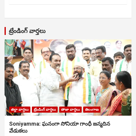
ట్రేండింగ్ వార్తలు
జిల్లా వార్తలు
ట్రేండింగ్ వార్తలు
తాజా వార్తలు
తెలంగాణ
Soniyamma: ఘ‌నంగా సోనియా గాంధీ జ‌న్మ‌దిన
వేడుక‌లు