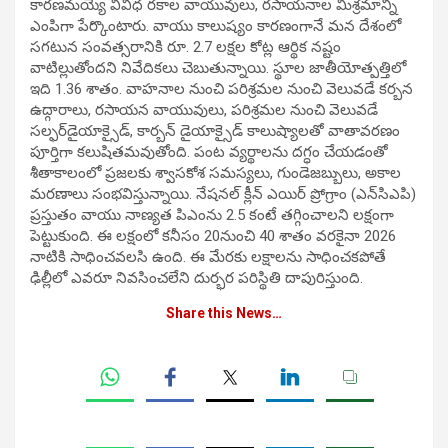
కారణమయ్యే వివిధ రకాల వాయువులు, రసాయనాల మిశ్రమాన్ని
ఎంపిగా పేర్కొంటారు. వాయు కాలుష్యం కారణంగానే మన దేశంలో
సగటున సంవత్సరానికి రూ. 2.7 లక్షల కోట్ల ఆర్థిక నష్టం
వాటిల్లుతోందని నివేదికలు చెబుతున్నాయి. స్థూల జాతీయోత్పత్తిలో
ఇది 1.36 శాతం. వాహనాల నుంచి పరిశ్రమల నుంచి వెలువడే కర్బన
ఉద్గారాలు, రసాయన వాయువులు, పరిశ్రమల నుంచి వెలువడే
సల్ఫర్‌డైయాక్సైడ్, కార్బన్ డైయాక్సైడ్ కాలుష్యాలతో వాతావరణం
పూర్తిగా కలుషితమవుతోంది. పంట వ్యర్థాలను దగ్ధం చేయడంతో
శీతాకాలంలో ప్రజలకు శ్వాసకోశ సమస్యలు, గుండెజబ్బులు, అకాల
మరణాలు సంభవిస్తున్నాయి. నేషనల్ క్లీన్ ఎయిర్ ప్రోగ్రాం (ఎన్‌సిఎపి)
ప్రస్తుతం వాయు నాణ్యత పిఎంను 2.5 కంటే తగ్గించాలని లక్షంగా
పెట్టుకుంది. ఈ లక్షంలో కనీసం 20నుంచి 40 శాతం వరకైనా 2026
నాటికి సాధించవలసి ఉంది. ఈ మేరకు లక్షాలను సాధించకపోతే
ఢిల్లీలో ఎవరూ నివసించలేని దుర్భర పరిస్థితి దాపురిస్తుంది.
Share this News…