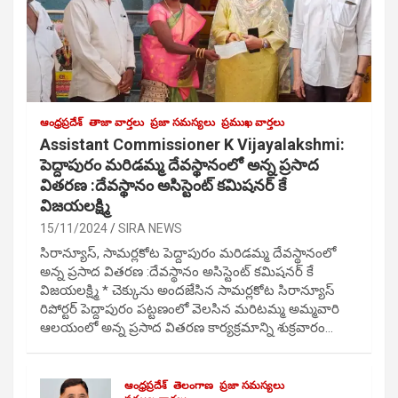
ఆంధ్రప్రదేశ్
తాజా వార్తలు
ప్రజా సమస్యలు
ప్రముఖ వార్తలు
Assistant Commissioner K Vijayalakshmi:
పెద్దాపురం మరిడమ్మ దేవస్థానంలో అన్న ప్రసాద
వితరణ :దేవస్థానం అసిస్టెంట్ కమిషనర్ కే
విజయలక్ష్మి
15/11/2024
SIRA NEWS
సిరాన్యూస్, సామర్లకోట పెద్దాపురం మరిడమ్మ దేవస్థానంలో
అన్న ప్రసాద వితరణ :దేవస్థానం అసిస్టెంట్ కమిషనర్ కే
విజయలక్ష్మి * చెక్కును అందజేసిన సామర్లకోట సిరాన్యూస్
రిపోర్టర్ పెద్దాపురం పట్టణంలో వెలసిన మరిటమ్మ అమ్మవారి
ఆలయంలో అన్న ప్రసాద వితరణ కార్యక్రమాన్ని శుక్రవారం…
ఆంధ్రప్రదేశ్
తెలంగాణ
ప్రజా సమస్యలు