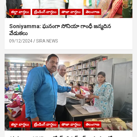
జిల్లా వార్తలు
ట్రేండింగ్ వార్తలు
తాజా వార్తలు
తెలంగాణ
Soniyamma: ఘ‌నంగా సోనియా గాంధీ జ‌న్మ‌దిన
వేడుక‌లు
09/12/2024
SIRA NEWS
జిల్లా వార్తలు
ట్రేండింగ్ వార్తలు
తాజా వార్తలు
తెలంగాణ