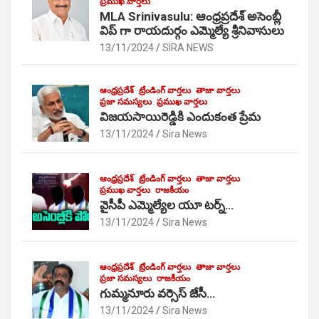
ప్రముఖ వార్తలు
MLA Srinivasulu: ఆంధ్రప్రదేశ్ అసెంబ్లీ
విప్ గా రాయదుర్గం ఎమ్మెల్యే శ్రీనివాసులు
13/11/2024
SIRA NEWS
ఆంధ్రప్రదేశ్
ట్రేండింగ్ వార్తలు
తాజా వార్తలు
ప్రజా సమస్యలు
ప్రముఖ వార్తలు
విజయసాయిరెడ్డికి ఎందుకంత ప్రేమ
13/11/2024
Sira News
ఆంధ్రప్రదేశ్
ట్రేండింగ్ వార్తలు
తాజా వార్తలు
ప్రముఖ వార్తలు
రాజకీయం
వైసీపీ ఎమ్మెల్యేల యూ టర్న్…
13/11/2024
Sira News
ఆంధ్రప్రదేశ్
ట్రేండింగ్ వార్తలు
తాజా వార్తలు
ప్రజా సమస్యలు
రాజకీయం
గుమ్మనూరు వర్సెస్ జేసీ…
13/11/2024
Sira News