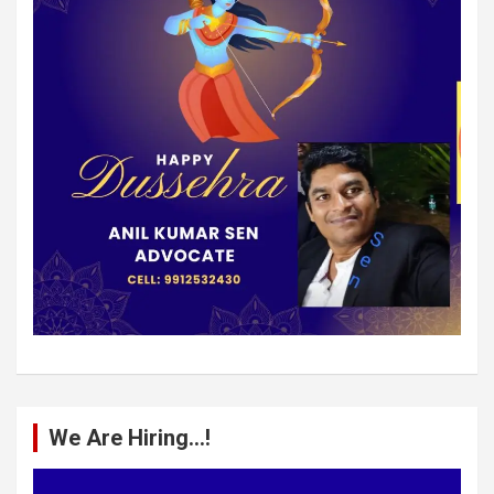
We Are Hiring…!