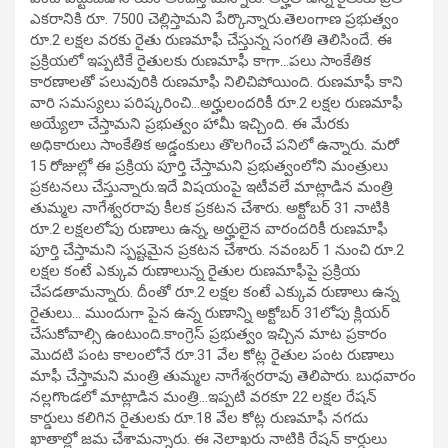
ఎకరానికి రూ. 7500 చెల్లిస్తామని పేర్కొన్నారు.తెలంగాణ ప్రభుత్వం
రూ.2 లక్షల వరకు రైతు రుణమాఫీ చేస్తున్న సంగతి తెలిసిందే. ఈ
ప్రక్రియలో ఇప్పటికే రైతులకు రుణమాఫీ కాగా…పలు సాంకేతిక
కారణాలతో పలువురికి రుణమాఫీ నిలిచిపోయింది. రుణమాఫీ కాని
వారి సమస్యలు పరిష్కరించి…అర్హులందరికీ రూ.2 లక్షల రుణమాఫీ
అయ్యేలా చేస్తామని ప్రభుత్వం హామీ ఇచ్చింది. ఈ మేరకు
అధికారులు సాంకేతిక అడ్డంకులు తొలగించే పనిలో ఉన్నారు. మరో
15 రోజుల్లో ఈ ప్రక్రియ పూర్తి చేస్తామని ప్రభుత్వంలోని మంత్రులు
ప్రకటనలు చేస్తున్నారు.ఇదే విషయంపై ఇటీవలే మాట్లాడిన మంత్రి
తుమ్మల నాగేశ్వరరావు కీలక ప్రకటన చేశారు. అక్టోబర్ 31 నాటికి
రూ.2 లక్షలలోపు రుణాలు ఉన్న, అర్హులైన వారందరికీ రుణమాఫీ
పూర్తి చేస్తామని స్పష్టమైన ప్రకటన చేశారు. నవంబర్ 1 నుంచి రూ.2
లక్షల కంటే ఎక్కువ రుణాలున్న రైతుల రుణమాఫీపై ప్రక్రియ
చేపడతామన్నారు. దీంతో రూ.2 లక్షల కంటే ఎక్కువ రుణాలు ఉన్న
రైతులు… ముందుగా పైన ఉన్న రుణాన్ని అక్టోబర్ 31లోపు క్లియర్
చేసుకోవాల్సి ఉంటుంది.కాంగ్రెస్ ప్రభుత్వం ఇచ్చిన మాట ప్రకారం
మొదటి పంట కాలంలోనే రూ.31 వేల కోట్ల రైతుల పంట రుణాలు
మాఫీ చేస్తామని మంత్రి తుమ్మల నాగేశ్వరరావు తెలిపారు. బుధవారం
నల్లగొండలో మాట్లాడిన మంత్రి…ఇప్పటి వరకూ 22 లక్షల రేషన్
కార్డులు కలిగిన రైతులకు రూ.18 వేల కోట్ల రుణమాఫీ నగదు
ఖాతాల్లో జమ చేశామన్నారు. ఈ నెలాఖరు నాటికి రేషన్ కార్డులు