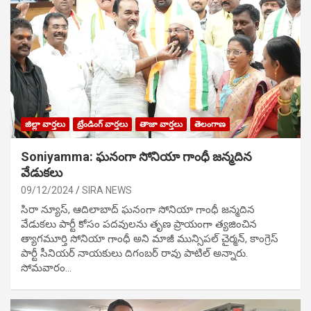
జిల్లా వార్తలు
ట్రేండింగ్ వార్తలు
తాజా వార్తలు
తెలంగాణ
Soniyamma: ఘ‌నంగా సోనియా గాంధీ జ‌న్మ‌దిన
వేడుక‌లు
09/12/2024
SIRA NEWS
సిరా న్యూస్, ఆదిలాబాద్ ఘ‌నంగా సోనియా గాంధీ జ‌న్మ‌దిన
వేడుక‌లు పార్టీ కోసం ప‌ద‌వుల‌ను తృణ ప్రాయంగా త్య‌జించిన
త్యాగమూర్తి సోనియా గాంధీ అని మాజీ మున్సిప‌ల్ చైర్మ‌న్, కాంగ్రెస్
పార్టీ సీనియ‌ర్ నాయ‌కులు దిగంబ‌ర్ రావు పాటిల్ అన్నారు.
సోమవారం…