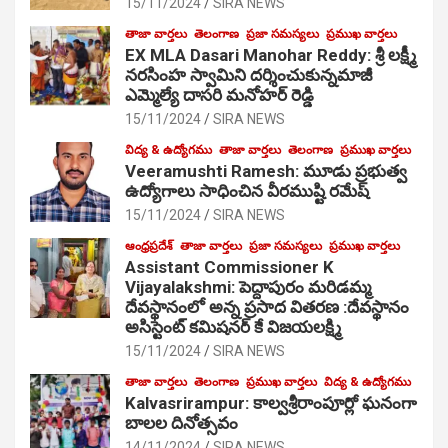
15/11/2024
SIRA NEWS
తాజా వార్తలు
తెలంగాణ
ప్రజా సమస్యలు
ప్రముఖ వార్తలు
EX MLA Dasari Manohar Reddy: శ్రీ లక్ష్మీ
నరసింహ స్వామిని దర్శించుకున్నమాజీ
ఎమ్మెల్యే దాసరి మనోహర్ రెడ్డి
15/11/2024
SIRA NEWS
విద్య & ఉద్యోగము
తాజా వార్తలు
తెలంగాణ
ప్రముఖ వార్తలు
Veeramushti Ramesh: మూడు ప్రభుత్వ
ఉద్యోగాలు సాధించిన వీరముష్టి రమేష్
15/11/2024
SIRA NEWS
ఆంధ్రప్రదేశ్
తాజా వార్తలు
ప్రజా సమస్యలు
ప్రముఖ వార్తలు
Assistant Commissioner K
Vijayalakshmi: పెద్దాపురం మరిడమ్మ
దేవస్థానంలో అన్న ప్రసాద వితరణ :దేవస్థానం
అసిస్టెంట్ కమిషనర్ కే విజయలక్ష్మి
15/11/2024
SIRA NEWS
తాజా వార్తలు
తెలంగాణ
ప్రముఖ వార్తలు
విద్య & ఉద్యోగము
Kalvasrirampur: కాల్వశ్రీరాంపూర్లో ఘనంగా
బాలల దినోత్సవం
14/11/2024
SIRA NEWS