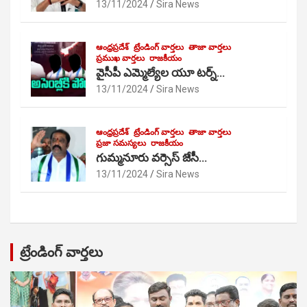
13/11/2024
Sira News
ఆంధ్రప్రదేశ్
ట్రేండింగ్ వార్తలు
తాజా వార్తలు
ప్రముఖ వార్తలు
రాజకీయం
వైసీపీ ఎమ్మెల్యేల యూ టర్న్…
13/11/2024
Sira News
ఆంధ్రప్రదేశ్
ట్రేండింగ్ వార్తలు
తాజా వార్తలు
ప్రజా సమస్యలు
రాజకీయం
గుమ్మనూరు వర్సెస్ జేసీ…
13/11/2024
Sira News
ట్రేండింగ్ వార్తలు