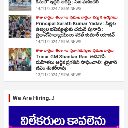
కేసులో ఇద్దరి అరెస్ట్ : సీఐ ఫణిందర్
14/11/2024
SIRA NEWS
తాజా వార్తలు
తెలంగాణ
ప్రముఖ వార్తలు
విద్య & ఉద్యోగము
Principal Sarath Kumar Yadav : పిల్లల
ఉజ్వల భవిష్యత్తుకు చదువే పునాది :
ప్రధానోపాధ్యాయులు శరత్ కుమార్ యాదవ్
14/11/2024
SIRA NEWS
తాజా వార్తలు
తెలంగాణ
ప్రజా సమస్యలు
ప్రముఖ వార్తలు
Tricar GM Shankar Rao: ఆదివాసీ
మహిళలు ఆర్థిక ప్రగతిని సాధించాలి: ట్రైకార్
జీఎం శంకర్‌రావు
13/11/2024
SIRA NEWS
We Are Hiring…!