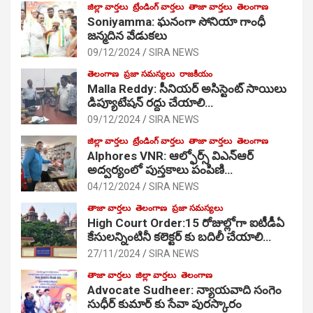
జిల్లా వార్తలు
ట్రేండింగ్ వార్తలు
తాజా వార్తలు
తెలంగాణ
Soniyamma: ఘ‌నంగా సోనియా గాంధీ
జ‌న్మ‌దిన వేడుక‌లు
09/12/2024
SIRA NEWS
తెలంగాణ
ప్రజా సమస్యలు
రాజకీయం
Malla Reddy: సీనియర్ అసిస్టెంట్ సాయిలు
డిప్యూటేషన్ రద్దు చేయాలి…
09/12/2024
SIRA NEWS
జిల్లా వార్తలు
ట్రేండింగ్ వార్తలు
తాజా వార్తలు
తెలంగాణ
Alphores VNR: ఆల్ఫోర్స్ విఎన్ఆర్
అద్వర్యంలో పుస్తకాలు పంపిణి…
04/12/2024
SIRA NEWS
తాజా వార్తలు
తెలంగాణ
ప్రజా సమస్యలు
High Court Order:15 రోజుల్లోగా ఐటీడీఏ
కేసులన్నింటినీ కలెక్టర్ కు బదిలీ చేయాలి…
27/11/2024
SIRA NEWS
తాజా వార్తలు
జిల్లా వార్తలు
తెలంగాణ
Advocate Sudheer: న్యాయవాది సంగెం
సుధీర్ కుమార్ కు సేవా పురస్కారం