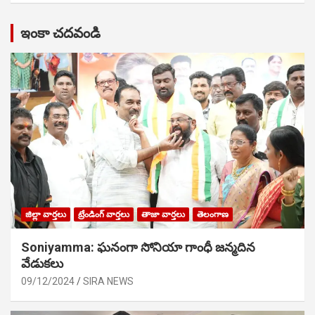
ఇంకా చదవండి
జిల్లా వార్తలు
ట్రేండింగ్ వార్తలు
తాజా వార్తలు
తెలంగాణ
Soniyamma: ఘ‌నంగా సోనియా గాంధీ జ‌న్మ‌దిన
వేడుక‌లు
09/12/2024
SIRA NEWS