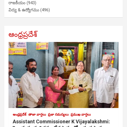
రాజకీయం
(943)
విద్య & ఉద్యోగము
(496)
ఆంధ్రప్రదేశ్
ఆంధ్రప్రదేశ్
తాజా వార్తలు
ప్రజా సమస్యలు
ప్రముఖ వార్తలు
Assistant Commissioner K Vijayalakshmi: