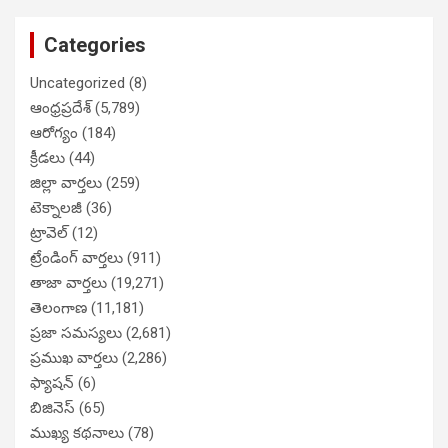
Categories
Uncategorized
(8)
ఆంధ్రప్రదేశ్
(5,789)
ఆరోగ్యం
(184)
క్రీడలు
(44)
జిల్లా వార్తలు
(259)
టెక్నాలజీ
(36)
ట్రావెల్
(12)
ట్రేండింగ్ వార్తలు
(911)
తాజా వార్తలు
(19,271)
తెలంగాణ
(11,181)
ప్రజా సమస్యలు
(2,681)
ప్రముఖ వార్తలు
(2,286)
ఫ్యాషన్
(6)
బిజినెస్
(65)
ముఖ్య కథనాలు
(78)