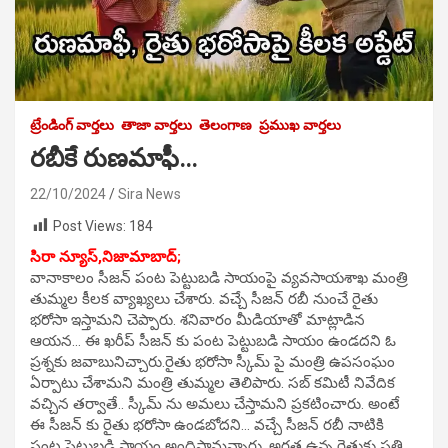
ట్రేండింగ్ వార్తలు
తాజా వార్తలు
తెలంగాణ
ప్రముఖ వార్తలు
రబీకే రుణమాఫీ…
22/10/2024
Sira News
Post Views:
184
సిరా న్యూస్,నిజామాబాద్;
వానాకాలం సీజన్ పంట పెట్టుబడి సాయంపై వ్యవసాయశాఖ మంత్రి
తుమ్మల కీలక వ్యాఖ్యలు చేశారు. వచ్చే సీజన్ రబీ నుంచే రైతు
భరోసా ఇస్తామని చెప్పారు. శనివారం మీడియాతో మాట్లాడిన
ఆయన… ఈ ఖరీప్ సీజన్ కు పంట పెట్టుబడి సాయం ఉండదని ఓ
ప్రశ్నకు జవాబునిచ్చారు.రైతు భరోసా స్కీమ్ పై మంత్రి ఉపసంఘం
ఏర్పాటు చేశామని మంత్రి తుమ్మల తెలిపారు. సబ్ కమిటీ నివేదిక
వచ్చిన తర్వాతే.. స్కీమ్ ను అమలు చేస్తామని ప్రకటించారు. అంటే
ఈ సీజన్ కు రైతు భరోసా ఉండబోదని… వచ్చే సీజన్ రబీ నాటికి
పంట పెట్టుబడి సాయం అందిస్తామన్నారు. అర్హత ఉన్న రైతుకు ప్రతి