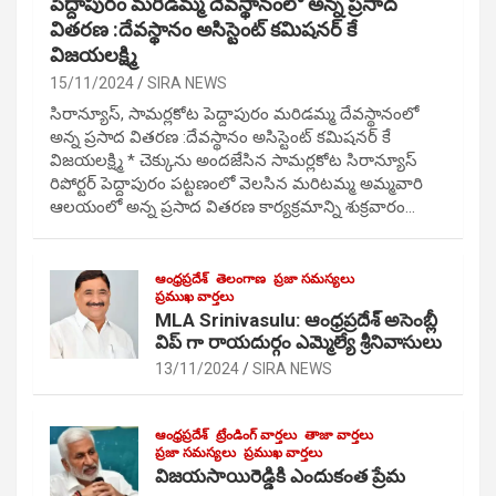
పెద్దాపురం మరిడమ్మ దేవస్థానంలో అన్న ప్రసాద
వితరణ :దేవస్థానం అసిస్టెంట్ కమిషనర్ కే
విజయలక్ష్మి
15/11/2024
SIRA NEWS
సిరాన్యూస్, సామర్లకోట పెద్దాపురం మరిడమ్మ దేవస్థానంలో
అన్న ప్రసాద వితరణ :దేవస్థానం అసిస్టెంట్ కమిషనర్ కే
విజయలక్ష్మి * చెక్కును అందజేసిన సామర్లకోట సిరాన్యూస్
రిపోర్టర్ పెద్దాపురం పట్టణంలో వెలసిన మరిటమ్మ అమ్మవారి
ఆలయంలో అన్న ప్రసాద వితరణ కార్యక్రమాన్ని శుక్రవారం…
ఆంధ్రప్రదేశ్
తెలంగాణ
ప్రజా సమస్యలు
ప్రముఖ వార్తలు
MLA Srinivasulu: ఆంధ్రప్రదేశ్ అసెంబ్లీ
విప్ గా రాయదుర్గం ఎమ్మెల్యే శ్రీనివాసులు
13/11/2024
SIRA NEWS
ఆంధ్రప్రదేశ్
ట్రేండింగ్ వార్తలు
తాజా వార్తలు
ప్రజా సమస్యలు
ప్రముఖ వార్తలు
విజయసాయిరెడ్డికి ఎందుకంత ప్రేమ