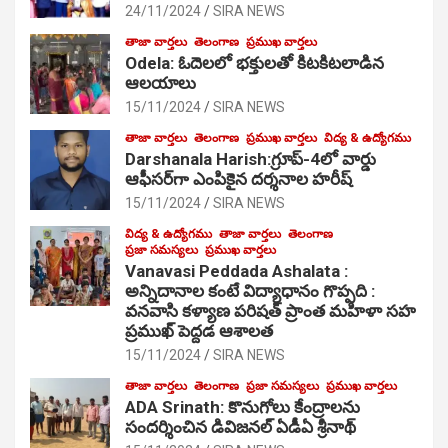
24/11/2024
SIRA NEWS
తాజా వార్తలు
తెలంగాణ
ప్రముఖ వార్తలు
Odela: ఓదెల‌లో భక్తులతో కిటకిటలాడిన
ఆల‌యాలు
15/11/2024
SIRA NEWS
తాజా వార్తలు
తెలంగాణ
ప్రముఖ వార్తలు
విద్య & ఉద్యోగము
Darshanala Harish:గ్రూప్-4లో వార్డు
ఆఫీసర్‌గా ఎంపికైన దర్శనాల హరీష్
15/11/2024
SIRA NEWS
విద్య & ఉద్యోగము
తాజా వార్తలు
తెలంగాణ
ప్రజా సమస్యలు
ప్రముఖ వార్తలు
Vanavasi Peddada Ashalata :
అన్నిదానాల కంటే విద్యాధానం గొప్పది :
వనవాసి కళ్యాణ పరిషత్ ప్రాంత మహిళా సహ
ప్రముఖ్ పెద్దడ ఆశాలత
15/11/2024
SIRA NEWS
తాజా వార్తలు
తెలంగాణ
ప్రజా సమస్యలు
ప్రముఖ వార్తలు
ADA Srinath: కొనుగోలు కేంద్రాల‌ను
సంద‌ర్శించిన డివిజనల్ ఏడీఏ శ్రీనాథ్