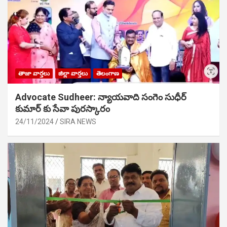
తాజా వార్తలు
జిల్లా వార్తలు
తెలంగాణ
Advocate Sudheer: న్యాయవాది సంగెం సుధీర్
కుమార్ కు సేవా పురస్కారం
24/11/2024
SIRA NEWS