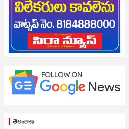
తెలంగాణ