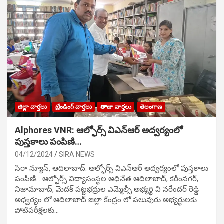
జిల్లా వార్తలు
ట్రేండింగ్ వార్తలు
తాజా వార్తలు
తెలంగాణ
Alphores VNR: ఆల్ఫోర్స్ విఎన్ఆర్ అద్వర్యంలో
పుస్తకాలు పంపిణి…
04/12/2024
SIRA NEWS
సిరా న్యూస్, ఆదిలాబాద్: ఆల్ఫోర్స్ విఎన్ఆర్ అద్వర్యంలో పుస్తకాలు
పంపిణి… ఆల్ఫోర్స్ విద్యాసంస్థల అధినేత ఆదిలాబాద్, కరీంనగర్,
నిజామాబాద్, మెదక్ పట్టభద్రుల ఎమ్మెల్సీ అభ్యర్థి వి నరేందర్ రెడ్డి
అధ్వర్యం లో ఆదిలాబాద్ జిల్లా కేంద్రం లో పలువురు అభ్యర్థులకు
పోటిప‌రీక్ష‌ల‌కు…