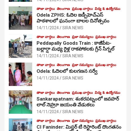
తాజా వార్తలు
తెలంగాణ
ప్రముఖ వార్తలు
విద్య & ఉద్యోగము
Odela ZPHS: ఓదెల జ‌డ్పీహెచ్ఎస్
పాఠ‌శాల‌లో ఘనంగా బాలల దినోత్సవం
14/11/2024
SIRA NEWS
తాజా వార్తలు
తెలంగాణ
ప్రజా సమస్యలు
ప్రముఖ వార్తలు
Peddapally Goods Train : కాజీపేట-
బల్లార్షా మధ్య రైళ్ల రాకపోకలకు గ్రీన్ సిగ్నల్
14/11/2024
SIRA NEWS
తాజా వార్తలు
తెలంగాణ
ప్రజా సమస్యలు
ప్రముఖ వార్తలు
Odela: ఓదెలలో కులగణన సర్వే
14/11/2024
SIRA NEWS
తాజా వార్తలు
తెలంగాణ
ప్రముఖ వార్తలు
విద్య & ఉద్యోగము
Sankarapatnam: శంకరపట్నంలో జవహర్
లాల్ నెహ్రూ జయంతి వేడుకలు
14/11/2024
SIRA NEWS
తాజా వార్తలు
తెలంగాణ
ప్రజా సమస్యలు
ప్రముఖ వార్తలు
CI Faninder: మిస్టర్ టి రెస్టారెంట్ దొంగతనం