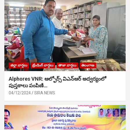
జిల్లా వార్తలు
ట్రేండింగ్ వార్తలు
తాజా వార్తలు
తెలంగాణ
Alphores VNR: ఆల్ఫోర్స్ విఎన్ఆర్ అద్వర్యంలో
పుస్తకాలు పంపిణి…
04/12/2024
SIRA NEWS