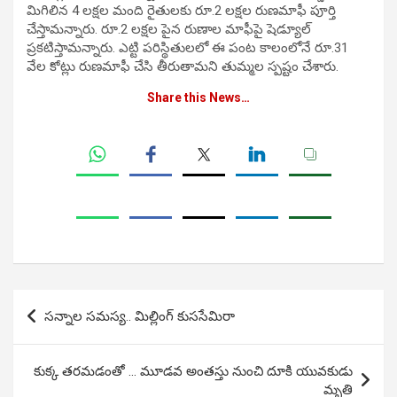
మిగిలిన 4 లక్షల మంది రైతులకు రూ.2 లక్షల రుణమాఫీ పూర్తి
చేస్తామన్నారు. రూ.2 లక్షల పైన రుణాల మాఫీపై షెడ్యూల్
ప్రకటిస్తామన్నారు. ఎట్టి పరిస్థితులలో ఈ పంట కాలంలోనే రూ.31
వేల కోట్లు రుణమాఫీ చేసి తీరుతామని తుమ్మల స్పష్టం చేశారు.
Share this News…
Post
సన్నాల సమస్య.. మిల్లింగ్ కుససేమిరా
navigation
కుక్క తరమడంతో … మూడవ అంతస్తు నుంచి దూకి యువకుడు
మృతి