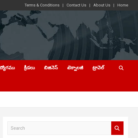
Terms & Conditions
Contact Us
About Us
Home
ఉద్యోగము
క్రీడలు
బిజినెస్
టెక్నాలజీ
ట్రావెల్
S
e
a