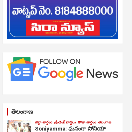
తెలంగాణ
జిల్లా వార్తలు
ట్రేండింగ్ వార్తలు
తాజా వార్తలు
తెలంగాణ
Soniyamma: ఘ‌నంగా సోనియా