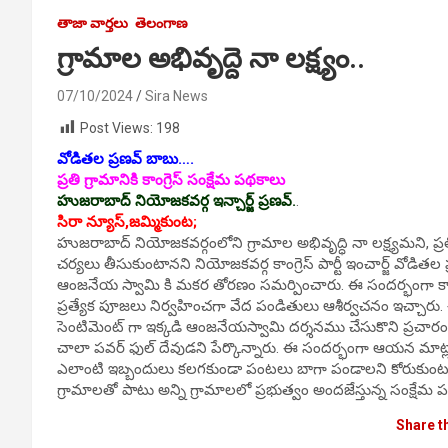
తాజా వార్తలు
తెలంగాణ
గ్రామాల అభివృద్దె నా లక్ష్యం..
07/10/2024
Sira News
Post Views:
198
వోడితల ప్రణవ్ బాబు….
ప్రతి గ్రామానికి కాంగ్రెస్ సంక్షేమ పథకాలు
హుజరాబాద్ నియోజకవర్గ ఇన్చార్జ్ ప్రణవ్.
.
సిరా న్యూస్,జమ్మికుంట;
హుజరాబాద్ నియోజకవర్గంలోని గ్రామాల అభివృద్ధి నా లక్ష్యమని, ప్రతి
చర్యలు తీసుకుంటానని నియోజకవర్గ కాంగ్రెస్ పార్టీ ఇంచార్జ్ వోడ
ఆంజనేయ స్వామి కి మకర తోరణం సమర్పించారు. ఈ సందర్భంగా 
ప్రత్యేక పూజలు నిర్వహించగా వేద పండితులు ఆశీర్వచనం ఇచ్చార
సెంటిమెంట్ గా ఇక్కడి ఆంజనేయస్వామి దర్శనము చేసుకొని ప్రచార
చాలా పవర్ ఫుల్ దేవుడని పేర్కొన్నారు. ఈ సందర్భంగా ఆయన మాట
ఎలాంటి ఇబ్బందులు కలగకుండా పంటలు బాగా పండాలని కోరుకుంటున్
గ్రామాలతో పాటు అన్ని గ్రామాలలో ప్రభుత్వం అందజేస్తున్న సంక్షేమ ప
Share t