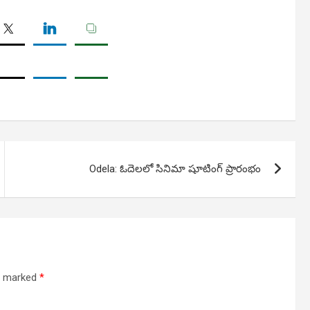
Odela: ఓదెలలో సినిమా షూటింగ్ ప్రారంభం
re marked
*