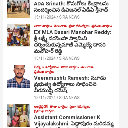
ADA Srinath: కొనుగోలు కేంద్రాల‌ను
సంద‌ర్శించిన డివిజనల్ ఏడీఏ శ్రీనాథ్
15/11/2024
SIRA NEWS
తాజా వార్తలు
తెలంగాణ
ప్రజా సమస్యలు
ప్రముఖ వార్తలు
EX MLA Dasari Manohar Reddy:
శ్రీ లక్ష్మీ నరసింహ స్వామిని
దర్శించుకున్నమాజీ ఎమ్మెల్యే దాసరి
మనోహర్ రెడ్డి
15/11/2024
SIRA NEWS
విద్య & ఉద్యోగము
తాజా వార్తలు
తెలంగాణ
ప్రముఖ వార్తలు
Veeramushti Ramesh: మూడు
ప్రభుత్వ ఉద్యోగాలు సాధించిన
వీరముష్టి రమేష్
15/11/2024
SIRA NEWS
ఆంధ్రప్రదేశ్
తాజా వార్తలు
ప్రజా సమస్యలు
ప్రముఖ వార్తలు
Assistant Commissioner K
Vijayalakshmi: పెద్దాపురం మరిడమ్మ