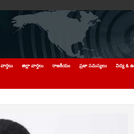
వార్తలు
జిల్లా వార్తలు
రాజకీయం
ప్రజా సమస్యలు
విద్య & 