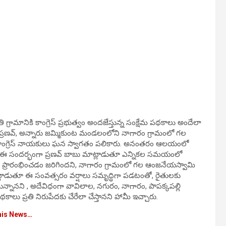
 గ్రామానికి కాంగ్రెస్ ప్రభుత్వం అందజేస్తున్న సంక్షేమ పథకాలు అందేలా
ితల ప్రణవ్, అన్నారు జమ్మికుంట మండలంలోని నాగారం గ్రామంలో గల
కాంగ్రెస్ నాయకులు ఘన స్వాగతం పలికారు. అనంతరం ఆలయంలో
ు. ఈ సందర్భంగా ప్రణవ్ బాబు మాట్లాడుతూ ఎన్నికల సమయంలో
ం ప్రారంభించడం జరిగిందని, నాగారం గ్రామంలో గల ఆంజనేయస్వామి
్లాడుతూ ఈ సంవత్సరం వర్షాలు సమృద్ధిగా పడటంతో, రైతులకు
నానని , అదేవిధంగా వావిలాల, నగురం, నాగారం, పాపక్కపల్లి
థకాలు ప్రతి నిరుపేదకు చేరేలా చేస్తానని హామీ ఇచ్చారు.
his News…