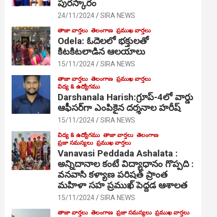
పురస్కారం
24/11/2024
SIRA NEWS
తాజా వార్తలు
తెలంగాణ
ప్రముఖ వార్తలు
Odela: ఓదెల‌లో భక్తులతో
కిటకిటలాడిన ఆల‌యాలు
15/11/2024
SIRA NEWS
తాజా వార్తలు
తెలంగాణ
ప్రముఖ వార్తలు
విద్య & ఉద్యోగము
Darshanala Harish:గ్రూప్-4లో వార్డు
ఆఫీసర్‌గా ఎంపికైన దర్శనాల హరీష్
15/11/2024
SIRA NEWS
విద్య & ఉద్యోగము
తాజా వార్తలు
తెలంగాణ
ప్రజా సమస్యలు
ప్రముఖ వార్తలు
Vanavasi Peddada Ashalata :
అన్నిదానాల కంటే విద్యాధానం గొప్పది :
వనవాసి కళ్యాణ పరిషత్ ప్రాంత
మహిళా సహ ప్రముఖ్ పెద్దడ ఆశాలత
15/11/2024
SIRA NEWS
తాజా వార్తలు
తెలంగాణ
ప్రజా సమస్యలు
ప్రముఖ వార్తలు