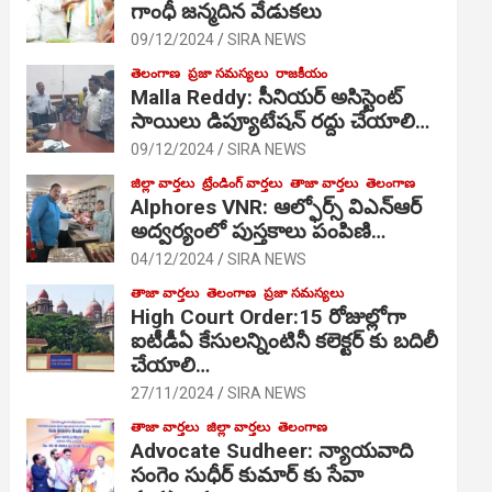
గాంధీ జ‌న్మ‌దిన వేడుక‌లు
09/12/2024
SIRA NEWS
తెలంగాణ
ప్రజా సమస్యలు
రాజకీయం
Malla Reddy: సీనియర్ అసిస్టెంట్
సాయిలు డిప్యూటేషన్ రద్దు చేయాలి…
09/12/2024
SIRA NEWS
జిల్లా వార్తలు
ట్రేండింగ్ వార్తలు
తాజా వార్తలు
తెలంగాణ
Alphores VNR: ఆల్ఫోర్స్ విఎన్ఆర్
అద్వర్యంలో పుస్తకాలు పంపిణి…
04/12/2024
SIRA NEWS
తాజా వార్తలు
తెలంగాణ
ప్రజా సమస్యలు
High Court Order:15 రోజుల్లోగా
ఐటీడీఏ కేసులన్నింటినీ కలెక్టర్ కు బదిలీ
చేయాలి…
27/11/2024
SIRA NEWS
తాజా వార్తలు
జిల్లా వార్తలు
తెలంగాణ
Advocate Sudheer: న్యాయవాది
సంగెం సుధీర్ కుమార్ కు సేవా