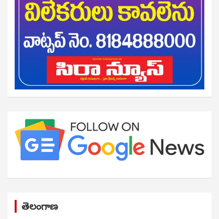
తెలంగాణ