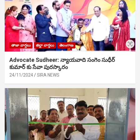
తాజా వార్తలు
జిల్లా వార్తలు
తెలంగాణ
Advocate Sudheer: న్యాయవాది సంగెం సుధీర్
కుమార్ కు సేవా పురస్కారం
24/11/2024
SIRA NEWS