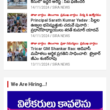
కేసులో ఇద్దరి అరెస్ట్ : సీఐ ఫణిందర్
14/11/2024
SIRA NEWS
తాజా వార్తలు
తెలంగాణ
ప్రముఖ వార్తలు
విద్య & ఉద్యోగము
Principal Sarath Kumar Yadav : పిల్లల
ఉజ్వల భవిష్యత్తుకు చదువే పునాది :
ప్రధానోపాధ్యాయులు శరత్ కుమార్ యాదవ్
14/11/2024
SIRA NEWS
తాజా వార్తలు
తెలంగాణ
ప్రజా సమస్యలు
ప్రముఖ వార్తలు
Tricar GM Shankar Rao: ఆదివాసీ
మహిళలు ఆర్థిక ప్రగతిని సాధించాలి: ట్రైకార్
జీఎం శంకర్‌రావు
13/11/2024
SIRA NEWS
We Are Hiring…!