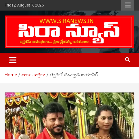
Skip
Friday, August 7, 2026
to
content
Telugu Online News Daily
SIRA NEWS
Home
తాజా వార్తలు
త్వరలో దువ్వాడ బయోపిక్