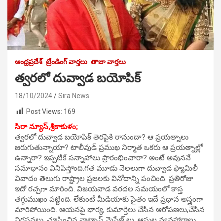
ఆంధ్రప్రదేశ్
ట్రేండింగ్ వార్తలు
తాజా వార్తలు
త్వరలో దువ్వాడ బయోపిక్
18/10/2024
Sira News
Post Views:
169
సిరా న్యూస్,శ్రీకాకుళం;
త్వరలో దువ్వాడ బయోపిక్ తెరపైకి రానుందా? ఆ ప్రయత్నాలు
జరుగుతున్నాయా? టాలీవుడ్ ప్రముఖ నిర్మాత ఒకరు ఆ ప్రయత్నాల్లో
ఉన్నారా? ఇప్పటికే సన్నాహాలు ప్రారంభించారా? అంటే అవుననే
సమాధానం వినిపిస్తోంది.గత మూడు నెలలుగా దువ్వాడ ఫ్యామిలీ
వివాదం తెలుగు రాష్ట్రాల ప్రజలకు వినోదాన్ని పంచింది. ప్రతిరోజు
ఇదో రచ్చగా మారింది. విజయవాడ వరదల సమయంలో కాస్త
తగ్గుముఖం పట్టింది. లేకుంటే మీడియాకు సైతం ఇదే ప్రధాన అస్త్రంగా
మారిపోయింది. ఆయనపై భార్య, కుమార్తెలు చేసిన ఆరోపణలు,చేసిన
నిరసనలు, చూపించిన వాట్సాప్ మెసేజ్ లు, ఆస్తుల వ్యవహారాలు,