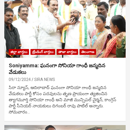
జిల్లా వార్తలు
ట్రేండింగ్ వార్తలు
తాజా వార్తలు
తెలంగాణ
Soniyamma: ఘ‌నంగా సోనియా గాంధీ జ‌న్మ‌దిన
వేడుక‌లు
09/12/2024
SIRA NEWS
సిరా న్యూస్, ఆదిలాబాద్ ఘ‌నంగా సోనియా గాంధీ జ‌న్మ‌దిన
వేడుక‌లు పార్టీ కోసం ప‌ద‌వుల‌ను తృణ ప్రాయంగా త్య‌జించిన
త్యాగమూర్తి సోనియా గాంధీ అని మాజీ మున్సిప‌ల్ చైర్మ‌న్, కాంగ్రెస్
పార్టీ సీనియ‌ర్ నాయ‌కులు దిగంబ‌ర్ రావు పాటిల్ అన్నారు.
సోమవారం…