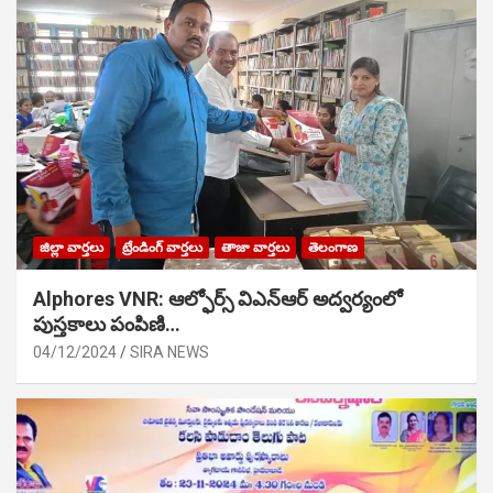
జిల్లా వార్తలు
ట్రేండింగ్ వార్తలు
తాజా వార్తలు
తెలంగాణ
Alphores VNR: ఆల్ఫోర్స్ విఎన్ఆర్ అద్వర్యంలో
పుస్తకాలు పంపిణి…
04/12/2024
SIRA NEWS