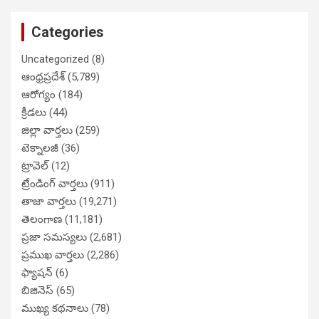
Categories
Uncategorized
(8)
ఆంధ్రప్రదేశ్
(5,789)
ఆరోగ్యం
(184)
క్రీడలు
(44)
జిల్లా వార్తలు
(259)
టెక్నాలజీ
(36)
ట్రావెల్
(12)
ట్రేండింగ్ వార్తలు
(911)
తాజా వార్తలు
(19,271)
తెలంగాణ
(11,181)
ప్రజా సమస్యలు
(2,681)
ప్రముఖ వార్తలు
(2,286)
ఫ్యాషన్
(6)
బిజినెస్
(65)
ముఖ్య కథనాలు
(78)