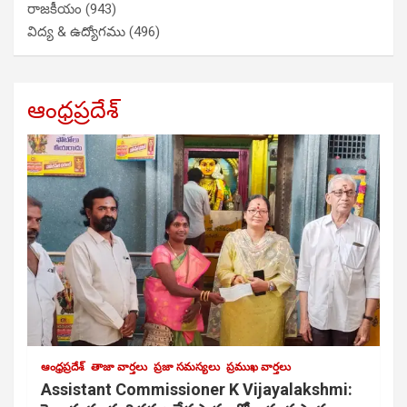
రాజకీయం
(943)
విద్య & ఉద్యోగము
(496)
ఆంధ్రప్రదేశ్
ఆంధ్రప్రదేశ్
తాజా వార్తలు
ప్రజా సమస్యలు
ప్రముఖ వార్తలు
Assistant Commissioner K Vijayalakshmi: