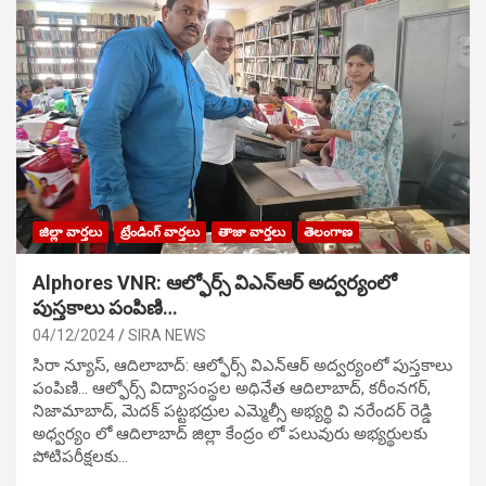
జిల్లా వార్తలు
ట్రేండింగ్ వార్తలు
తాజా వార్తలు
తెలంగాణ
Alphores VNR: ఆల్ఫోర్స్ విఎన్ఆర్ అద్వర్యంలో
పుస్తకాలు పంపిణి…
04/12/2024
SIRA NEWS
సిరా న్యూస్, ఆదిలాబాద్: ఆల్ఫోర్స్ విఎన్ఆర్ అద్వర్యంలో పుస్తకాలు
పంపిణి… ఆల్ఫోర్స్ విద్యాసంస్థల అధినేత ఆదిలాబాద్, కరీంనగర్,
నిజామాబాద్, మెదక్ పట్టభద్రుల ఎమ్మెల్సీ అభ్యర్థి వి నరేందర్ రెడ్డి
అధ్వర్యం లో ఆదిలాబాద్ జిల్లా కేంద్రం లో పలువురు అభ్యర్థులకు
పోటిప‌రీక్ష‌ల‌కు…