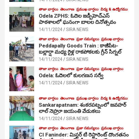
తాజా వార్తలు
తెలంగాణ
ప్రముఖ వార్తలు
విద్య & ఉద్యోగము
Odela ZPHS: ఓదెల జ‌డ్పీహెచ్ఎస్
పాఠ‌శాల‌లో ఘనంగా బాలల దినోత్సవం
14/11/2024
SIRA NEWS
తాజా వార్తలు
తెలంగాణ
ప్రజా సమస్యలు
ప్రముఖ వార్తలు
Peddapally Goods Train : కాజీపేట-
బల్లార్షా మధ్య రైళ్ల రాకపోకలకు గ్రీన్ సిగ్నల్
14/11/2024
SIRA NEWS
తాజా వార్తలు
తెలంగాణ
ప్రజా సమస్యలు
ప్రముఖ వార్తలు
Odela: ఓదెలలో కులగణన సర్వే
14/11/2024
SIRA NEWS
తాజా వార్తలు
తెలంగాణ
ప్రముఖ వార్తలు
విద్య & ఉద్యోగము
Sankarapatnam: శంకరపట్నంలో జవహర్
లాల్ నెహ్రూ జయంతి వేడుకలు
14/11/2024
SIRA NEWS
తాజా వార్తలు
తెలంగాణ
ప్రజా సమస్యలు
ప్రముఖ వార్తలు
CI Faninder: మిస్టర్ టి రెస్టారెంట్ దొంగతనం