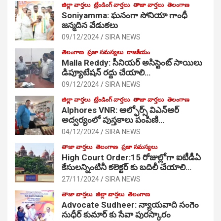
జిల్లా వార్తలు
ట్రేండింగ్ వార్తలు
తాజా వార్తలు
తెలంగాణ
Soniyamma: ఘ‌నంగా సోనియా గాంధీ
జ‌న్మ‌దిన వేడుక‌లు
09/12/2024
SIRA NEWS
తెలంగాణ
ప్రజా సమస్యలు
రాజకీయం
Malla Reddy: సీనియర్ అసిస్టెంట్ సాయిలు
డిప్యూటేషన్ రద్దు చేయాలి…
09/12/2024
SIRA NEWS
జిల్లా వార్తలు
ట్రేండింగ్ వార్తలు
తాజా వార్తలు
తెలంగాణ
Alphores VNR: ఆల్ఫోర్స్ విఎన్ఆర్
అద్వర్యంలో పుస్తకాలు పంపిణి…
04/12/2024
SIRA NEWS
తాజా వార్తలు
తెలంగాణ
ప్రజా సమస్యలు
High Court Order:15 రోజుల్లోగా ఐటీడీఏ
కేసులన్నింటినీ కలెక్టర్ కు బదిలీ చేయాలి…
27/11/2024
SIRA NEWS
తాజా వార్తలు
జిల్లా వార్తలు
తెలంగాణ
Advocate Sudheer: న్యాయవాది సంగెం
సుధీర్ కుమార్ కు సేవా పురస్కారం