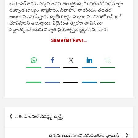
బయోపిక్ తెరకు ఎక్కనుందని తెలుస్తోంది. ఈ చిత్రంలో ప్రధమార్ధం
దువ్వాడ బాల్యం, వ్యాపారం, వివాహం, రాజకీయం తదితర
అంశాలను చూపిస్తారు. ద్వితీయార్థం మాత్రం మాధురితో లవ్ ట్రాక్
చూపిస్తారని తెలుస్తోంది. వీలైనంత త్వరగా ఈ సినిమా
పట్టాలెక్కించేందుకు నిర్మాత ప్రయత్నిస్తున్నట్లు సమాచారం
Share this News…
Post
సెకండ్ లెవల్ లీడర్లపై దృష్టి
navigation
దిగుమతుల నుంచి ఎగుమతుల స్థాయికి….