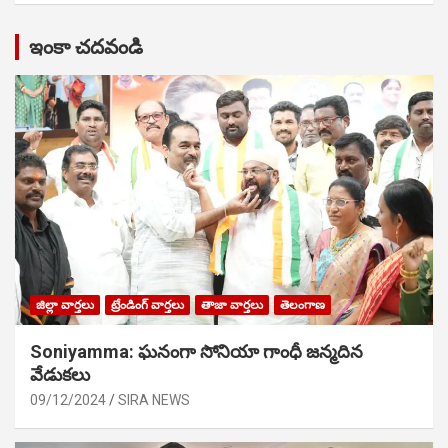
ఇంకా చదవండి
జిల్లా వార్తలు
ట్రేండింగ్ వార్తలు
తాజా వార్తలు
తెలంగాణ
Soniyamma: ఘ‌నంగా సోనియా గాంధీ జ‌న్మ‌దిన
వేడుక‌లు
09/12/2024
SIRA NEWS