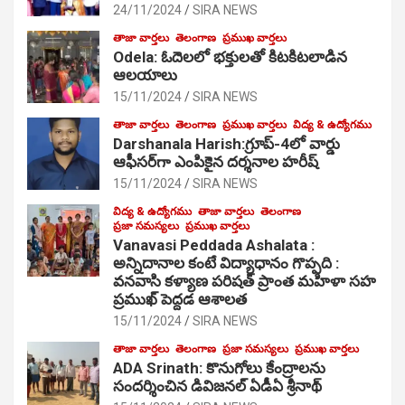
24/11/2024
SIRA NEWS
తాజా వార్తలు
తెలంగాణ
ప్రముఖ వార్తలు
Odela: ఓదెల‌లో భక్తులతో కిటకిటలాడిన
ఆల‌యాలు
15/11/2024
SIRA NEWS
తాజా వార్తలు
తెలంగాణ
ప్రముఖ వార్తలు
విద్య & ఉద్యోగము
Darshanala Harish:గ్రూప్-4లో వార్డు
ఆఫీసర్‌గా ఎంపికైన దర్శనాల హరీష్
15/11/2024
SIRA NEWS
విద్య & ఉద్యోగము
తాజా వార్తలు
తెలంగాణ
ప్రజా సమస్యలు
ప్రముఖ వార్తలు
Vanavasi Peddada Ashalata :
అన్నిదానాల కంటే విద్యాధానం గొప్పది :
వనవాసి కళ్యాణ పరిషత్ ప్రాంత మహిళా సహ
ప్రముఖ్ పెద్దడ ఆశాలత
15/11/2024
SIRA NEWS
తాజా వార్తలు
తెలంగాణ
ప్రజా సమస్యలు
ప్రముఖ వార్తలు
ADA Srinath: కొనుగోలు కేంద్రాల‌ను
సంద‌ర్శించిన డివిజనల్ ఏడీఏ శ్రీనాథ్