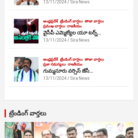
13/11/2024
Sira News
ఆంధ్రప్రదేశ్
ట్రేండింగ్ వార్తలు
తాజా వార్తలు
ప్రముఖ వార్తలు
రాజకీయం
వైసీపీ ఎమ్మెల్యేల యూ టర్న్…
13/11/2024
Sira News
ఆంధ్రప్రదేశ్
ట్రేండింగ్ వార్తలు
తాజా వార్తలు
ప్రజా సమస్యలు
రాజకీయం
గుమ్మనూరు వర్సెస్ జేసీ…
13/11/2024
Sira News
ట్రేండింగ్ వార్తలు