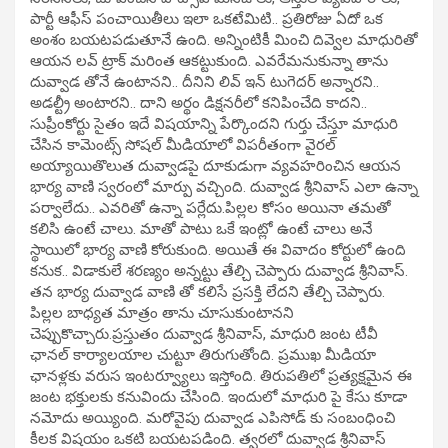
పార్టీ ఆఫీస్ పంచాయితీలు ఇలా ఒకటేమిటి.. ప్రతిరోజు ఏదో ఒక
అంశం బయటపడుతూనే ఉంది. అన్నింటికీ మించి దివ్వెల మాధురితో
ఆయన లవ్ ట్రాక్ మరింత ఆకట్టుకుంది. ఎవరేమనుకున్నా తాను
దువ్వాడ తోనే ఉంటానని.. దీనిని లివ్ ఇన్ టుగెదర్ అన్నారని..
అడల్ట్రీ అంటారని.. దాని అర్థం డిక్షనరీలో కనిపించేది కాదని..
సుప్రీంకోర్టు సైతం ఇదే విషయాన్ని పేర్కొందని గుర్తు చేస్తూ మాధురి
చేసిన కామెంట్స్ సోషల్ మీడియాలో విపరీతంగా వైరల్
అయ్యాయితొలుత దువ్వాడపై దూకుడుగా వ్యవహరించిన ఆయన
భార్య వాణి స్వరంలో మార్పు వచ్చింది. దువ్వాడ శ్రీనివాస్ ఎలా ఉన్నా
పర్వాలేదు.. ఎవరితో ఉన్నా పర్లేదు.పిల్లల కోసం అయినా తమతో
కలిసి ఉంటే చాలు. మాతో పాటు ఒకే ఇంట్లో ఉంటే చాలు అనే
స్థాయిలో భార్య వాణి కోరుకుంది. అయితే ఈ వివాదం కోర్టులో ఉంది
కనుక.. విడాకులే శరణ్యం అన్నట్టు తేల్చి చెప్పారు దువ్వాడ శ్రీనివాస్.
తన భార్య దువ్వాడ వాణి తో కలిసే ప్రసక్తి లేదని తేల్చి చెప్పారు.
పిల్లల బాధ్యత మాత్రం తాను చూసుకుంటానని
చెప్పుకొచ్చారు.ప్రస్తుతం దువ్వాడ శ్రీనివాస్, మాధురి జంట టీవీ
ఛానల్ కార్యాలయాల చుట్టూ తిరుగుతోంది. ప్రముఖ మీడియా
ఛానళ్లకు వరుస ఇంటర్వ్యూలు ఇస్తోంది. తిరుపతిలో ప్రత్యక్షమైన ఈ
జంట భక్తులకు కనువిందు చేసింది. ఇందులో మాధురి పై కేసు కూడా
నమోదు అయ్యింది. మరోవైపు దువ్వాడ ఎపిసోడ్ కు సంబంధించి
కీలక విషయం ఒకటి బయటపడింది. త్వరలో దువ్వాడ శ్రీనివాస్