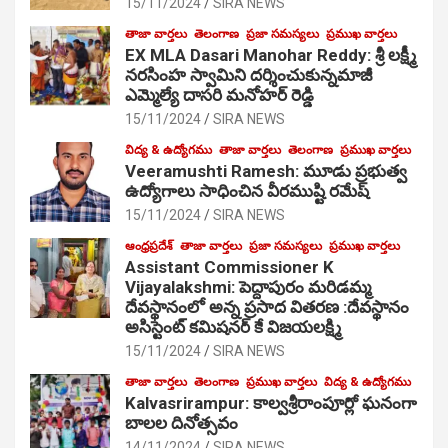
15/11/2024
SIRA NEWS
తాజా వార్తలు
తెలంగాణ
ప్రజా సమస్యలు
ప్రముఖ వార్తలు
EX MLA Dasari Manohar Reddy: శ్రీ లక్ష్మీ
నరసింహ స్వామిని దర్శించుకున్నమాజీ
ఎమ్మెల్యే దాసరి మనోహర్ రెడ్డి
15/11/2024
SIRA NEWS
విద్య & ఉద్యోగము
తాజా వార్తలు
తెలంగాణ
ప్రముఖ వార్తలు
Veeramushti Ramesh: మూడు ప్రభుత్వ
ఉద్యోగాలు సాధించిన వీరముష్టి రమేష్
15/11/2024
SIRA NEWS
ఆంధ్రప్రదేశ్
తాజా వార్తలు
ప్రజా సమస్యలు
ప్రముఖ వార్తలు
Assistant Commissioner K
Vijayalakshmi: పెద్దాపురం మరిడమ్మ
దేవస్థానంలో అన్న ప్రసాద వితరణ :దేవస్థానం
అసిస్టెంట్ కమిషనర్ కే విజయలక్ష్మి
15/11/2024
SIRA NEWS
తాజా వార్తలు
తెలంగాణ
ప్రముఖ వార్తలు
విద్య & ఉద్యోగము
Kalvasrirampur: కాల్వశ్రీరాంపూర్లో ఘనంగా
బాలల దినోత్సవం
14/11/2024
SIRA NEWS