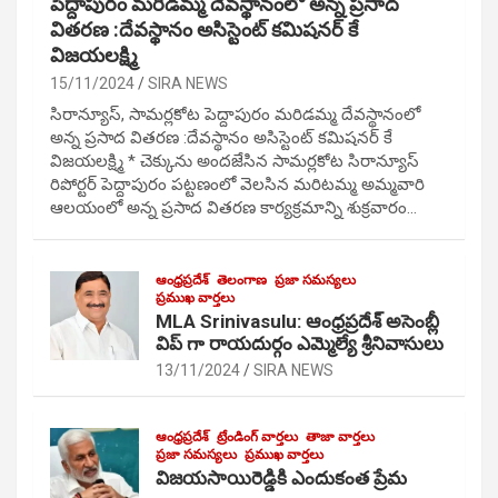
పెద్దాపురం మరిడమ్మ దేవస్థానంలో అన్న ప్రసాద
వితరణ :దేవస్థానం అసిస్టెంట్ కమిషనర్ కే
విజయలక్ష్మి
15/11/2024
SIRA NEWS
సిరాన్యూస్, సామర్లకోట పెద్దాపురం మరిడమ్మ దేవస్థానంలో
అన్న ప్రసాద వితరణ :దేవస్థానం అసిస్టెంట్ కమిషనర్ కే
విజయలక్ష్మి * చెక్కును అందజేసిన సామర్లకోట సిరాన్యూస్
రిపోర్టర్ పెద్దాపురం పట్టణంలో వెలసిన మరిటమ్మ అమ్మవారి
ఆలయంలో అన్న ప్రసాద వితరణ కార్యక్రమాన్ని శుక్రవారం…
ఆంధ్రప్రదేశ్
తెలంగాణ
ప్రజా సమస్యలు
ప్రముఖ వార్తలు
MLA Srinivasulu: ఆంధ్రప్రదేశ్ అసెంబ్లీ
విప్ గా రాయదుర్గం ఎమ్మెల్యే శ్రీనివాసులు
13/11/2024
SIRA NEWS
ఆంధ్రప్రదేశ్
ట్రేండింగ్ వార్తలు
తాజా వార్తలు
ప్రజా సమస్యలు
ప్రముఖ వార్తలు
విజయసాయిరెడ్డికి ఎందుకంత ప్రేమ