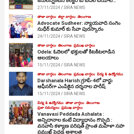
కేసులన్నింటినీ కలెక్టర్ కు బదిలీ చేయాలి…
27/11/2024
SIRA NEWS
తాజా వార్తలు
జిల్లా వార్తలు
తెలంగాణ
Advocate Sudheer: న్యాయవాది సంగెం
సుధీర్ కుమార్ కు సేవా పురస్కారం
24/11/2024
SIRA NEWS
తాజా వార్తలు
తెలంగాణ
ప్రముఖ వార్తలు
Odela: ఓదెల‌లో భక్తులతో కిటకిటలాడిన
ఆల‌యాలు
15/11/2024
SIRA NEWS
తాజా వార్తలు
తెలంగాణ
ప్రముఖ వార్తలు
విద్య & ఉద్యోగము
Darshanala Harish:గ్రూప్-4లో వార్డు
ఆఫీసర్‌గా ఎంపికైన దర్శనాల హరీష్
15/11/2024
SIRA NEWS
విద్య & ఉద్యోగము
తాజా వార్తలు
తెలంగాణ
ప్రజా సమస్యలు
ప్రముఖ వార్తలు
Vanavasi Peddada Ashalata :
అన్నిదానాల కంటే విద్యాధానం గొప్పది :
వనవాసి కళ్యాణ పరిషత్ ప్రాంత మహిళా సహ
ప్రముఖ్ పెద్దడ ఆశాలత