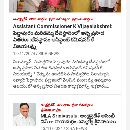
ఆంధ్రప్రదేశ్
తాజా వార్తలు
ప్రజా సమస్యలు
ప్రముఖ వార్తలు
Assistant Commissioner K Vijayalakshmi:
పెద్దాపురం మరిడమ్మ దేవస్థానంలో అన్న ప్రసాద
వితరణ :దేవస్థానం అసిస్టెంట్ కమిషనర్ కే
విజయలక్ష్మి
15/11/2024
SIRA NEWS
సిరాన్యూస్, సామర్లకోట పెద్దాపురం మరిడమ్మ దేవస్థానంలో
అన్న ప్రసాద వితరణ :దేవస్థానం అసిస్టెంట్ కమిషనర్ కే
విజయలక్ష్మి * చెక్కును అందజేసిన సామర్లకోట సిరాన్యూస్
రిపోర్టర్ పెద్దాపురం పట్టణంలో వెలసిన మరిటమ్మ అమ్మవారి
ఆలయంలో అన్న ప్రసాద వితరణ కార్యక్రమాన్ని శుక్రవారం…
ఆంధ్రప్రదేశ్
తెలంగాణ
ప్రజా సమస్యలు
ప్రముఖ వార్తలు
MLA Srinivasulu: ఆంధ్రప్రదేశ్ అసెంబ్లీ
విప్ గా రాయదుర్గం ఎమ్మెల్యే శ్రీనివాసులు
13/11/2024
SIRA NEWS