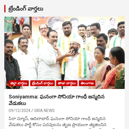
ట్రేండింగ్ వార్తలు
జిల్లా వార్తలు
ట్రేండింగ్ వార్తలు
తాజా వార్తలు
తెలంగాణ
Soniyamma: ఘ‌నంగా సోనియా గాంధీ జ‌న్మ‌దిన
వేడుక‌లు
09/12/2024
SIRA NEWS
సిరా న్యూస్, ఆదిలాబాద్ ఘ‌నంగా సోనియా గాంధీ జ‌న్మ‌దిన
వేడుక‌లు పార్టీ కోసం ప‌ద‌వుల‌ను తృణ ప్రాయంగా త్య‌జించిన