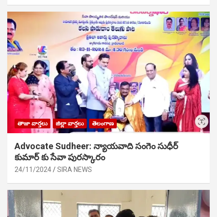
తాజా వార్తలు
జిల్లా వార్తలు
తెలంగాణ
Advocate Sudheer: న్యాయవాది సంగెం సుధీర్
కుమార్ కు సేవా పురస్కారం
24/11/2024
SIRA NEWS