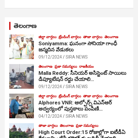
తెలంగాణ
జిల్లా వార్తలు
ట్రేండింగ్ వార్తలు
తాజా వార్తలు
తెలంగాణ
Soniyamma: ఘ‌నంగా సోనియా గాంధీ
జ‌న్మ‌దిన వేడుక‌లు
09/12/2024
SIRA NEWS
తెలంగాణ
ప్రజా సమస్యలు
రాజకీయం
Malla Reddy: సీనియర్ అసిస్టెంట్ సాయిలు
డిప్యూటేషన్ రద్దు చేయాలి…
09/12/2024
SIRA NEWS
జిల్లా వార్తలు
ట్రేండింగ్ వార్తలు
తాజా వార్తలు
తెలంగాణ
Alphores VNR: ఆల్ఫోర్స్ విఎన్ఆర్
అద్వర్యంలో పుస్తకాలు పంపిణి…
04/12/2024
SIRA NEWS
తాజా వార్తలు
తెలంగాణ
ప్రజా సమస్యలు
High Court Order:15 రోజుల్లోగా ఐటీడీఏ