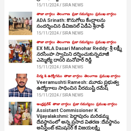
15/11/2024
SIRA NEWS
తాజా వార్తలు
తెలంగాణ
ప్రజా సమస్యలు
ప్రముఖ వార్తలు
ADA Srinath: కొనుగోలు కేంద్రాల‌ను
సంద‌ర్శించిన డివిజనల్ ఏడీఏ శ్రీనాథ్
15/11/2024
SIRA NEWS
తాజా వార్తలు
తెలంగాణ
ప్రజా సమస్యలు
ప్రముఖ వార్తలు
EX MLA Dasari Manohar Reddy: శ్రీ లక్ష్మీ
నరసింహ స్వామిని దర్శించుకున్నమాజీ
ఎమ్మెల్యే దాసరి మనోహర్ రెడ్డి
15/11/2024
SIRA NEWS
విద్య & ఉద్యోగము
తాజా వార్తలు
తెలంగాణ
ప్రముఖ వార్తలు
Veeramushti Ramesh: మూడు ప్రభుత్వ
ఉద్యోగాలు సాధించిన వీరముష్టి రమేష్
15/11/2024
SIRA NEWS
ఆంధ్రప్రదేశ్
తాజా వార్తలు
ప్రజా సమస్యలు
ప్రముఖ వార్తలు
Assistant Commissioner K
Vijayalakshmi: పెద్దాపురం మరిడమ్మ
దేవస్థానంలో అన్న ప్రసాద వితరణ :దేవస్థానం
అసిస్టెంట్ కమిషనర్ కే విజయలక్ష్మి