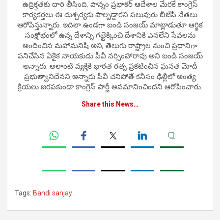
ఉద్రిక్తతకు దారి తీసింది. పొన్నం ప్రభాకర్ ఆదేశాల మేరకే కాంగ్రెస్
కార్యకర్తలు ఈ దుశ్చర్యకు పాల్పడ్డారని పలువురు బీజేపీ నేతలు
ఆరోపిస్తున్నారు. ఇదిలా ఉండగా బండి సంజయ్ మాట్లాడుతూ ఆర్థిక
సంక్షోభంలో ఉన్న దేశాన్ని గట్టెక్కించి దేశానికి ఎనలేని సేవలను
అందించిన మహామనిషి అని, తెలుగు రాష్ట్రాల నుంచి ప్రధానిగా
పనిచేసిన ఏకైక నాయకుడు పీవీ నర్సింహారావు అని బండి సంజయ్
అన్నారు. అలాంటి వ్యక్తికి భారత రత్న ప్రకటించిన ఘనత మోదీ
ప్రభుత్వానిదేనని అన్నారు పీవీ చనిపోతే కనీసం ఢిల్లీలో అంత్య
క్రియలు జరపకుండా కాంగ్రెస్ పార్టీ అవమానించిందని ఆరోపించారు.
Share this News…
Tags:
Bandi sanjay