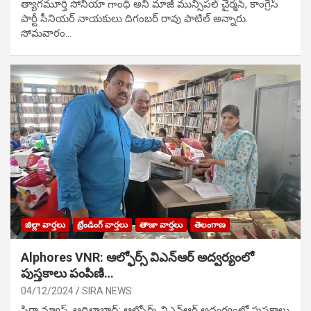
త్యాగమూర్తి సోనియా గాంధీ అని మాజీ మున్సిప‌ల్ చైర్మ‌న్, కాంగ్రెస్
పార్టీ సీనియ‌ర్ నాయ‌కులు దిగంబ‌ర్ రావు పాటిల్ అన్నారు.
సోమవారం…
జిల్లా వార్తలు
ట్రేండింగ్ వార్తలు
తాజా వార్తలు
తెలంగాణ
Alphores VNR: ఆల్ఫోర్స్ విఎన్ఆర్ అద్వర్యంలో
పుస్తకాలు పంపిణి…
04/12/2024
SIRA NEWS
సిరా న్యూస్, ఆదిలాబాద్: ఆల్ఫోర్స్ విఎన్ఆర్ అద్వర్యంలో పుస్తకాలు