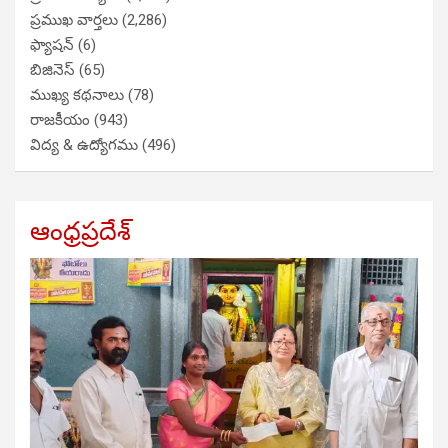
ప్రముఖ వార్తలు
(2,286)
ఫ్యాషన్
(6)
బిజినెస్
(65)
ముఖ్య కథనాలు
(78)
రాజకీయం
(943)
విద్య & ఉద్యోగము
(496)
ఆంధ్రప్రదేశ్