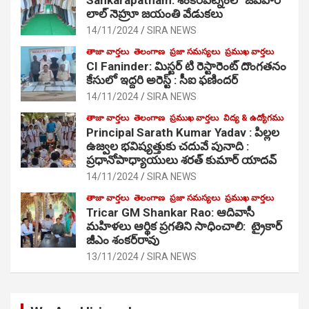
లాల్ నెహ్రూ జయంతి వేడుకలు
14/11/2024
SIRA NEWS
తాజా వార్తలు
తెలంగాణ
ప్రజా సమస్యలు
ప్రముఖ వార్తలు
CI Faninder: మిస్టర్ టి రెస్టారెంట్ దొంగతనం
కేసులో ఇద్దరి అరెస్ట్ : సీఐ ఫణిందర్
14/11/2024
SIRA NEWS
తాజా వార్తలు
తెలంగాణ
ప్రముఖ వార్తలు
విద్య & ఉద్యోగము
Principal Sarath Kumar Yadav : పిల్లల
ఉజ్వల భవిష్యత్తుకు చదువే పునాది :
ప్రధానోపాధ్యాయులు శరత్ కుమార్ యాదవ్
14/11/2024
SIRA NEWS
తాజా వార్తలు
తెలంగాణ
ప్రజా సమస్యలు
ప్రముఖ వార్తలు
Tricar GM Shankar Rao: ఆదివాసీ
మహిళలు ఆర్థిక ప్రగతిని సాధించాలి: ట్రైకార్
జీఎం శంకర్‌రావు
13/11/2024
SIRA NEWS