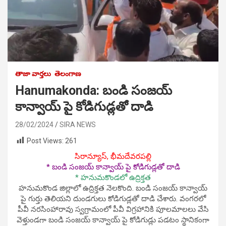
తాజా వార్తలు
తెలంగాణ
Hanumakonda: బండి సంజయ్
కాన్వాయ్ పై కోడిగుడ్లతో దాడి
28/02/2024
SIRA NEWS
Post Views:
261
సిరాన్యూస్, భీమదేవరపల్లి
* బండి సంజయ్ కాన్వాయ్ పై కోడిగుడ్లతో దాడి
* హనుమకొండలో ఉద్రిక్తత
హనుమకొండ జిల్లాలో ఉద్రిక్తత నెలకొంది. బండి సంజయ్ కాన్వాయ్
పై గుర్తు తెలియని దుండగులు కోడిగుడ్లతో దాడి చేశారు. వంగరలో
పీవీ నరసింహారావు స్వగ్రామంలో పీవీ విగ్రహానికి పూలమాలలు వేసి
వెళ్తుండగా బండి సంజయ్ కాన్వాయ్ పై కోడిగుడ్లు పడటం స్థానికంగా