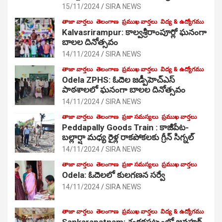
15/11/2024
SIRA NEWS
తాజా వార్తలు
తెలంగాణ
ప్రముఖ వార్తలు
విద్య & ఉద్యోగము
Kalvasrirampur: కాల్వశ్రీరాంపూర్లో ఘనంగా
బాలల దినోత్సవం
14/11/2024
SIRA NEWS
తాజా వార్తలు
తెలంగాణ
ప్రముఖ వార్తలు
విద్య & ఉద్యోగము
Odela ZPHS: ఓదెల జ‌డ్పీహెచ్ఎస్
పాఠ‌శాల‌లో ఘనంగా బాలల దినోత్సవం
14/11/2024
SIRA NEWS
తాజా వార్తలు
తెలంగాణ
ప్రజా సమస్యలు
ప్రముఖ వార్తలు
Peddapally Goods Train : కాజీపేట-
బల్లార్షా మధ్య రైళ్ల రాకపోకలకు గ్రీన్ సిగ్నల్
14/11/2024
SIRA NEWS
తాజా వార్తలు
తెలంగాణ
ప్రజా సమస్యలు
ప్రముఖ వార్తలు
Odela: ఓదెలలో కులగణన సర్వే
14/11/2024
SIRA NEWS
తాజా వార్తలు
తెలంగాణ
ప్రముఖ వార్తలు
విద్య & ఉద్యోగము
Sankarapatnam: శంకరపట్నంలో జవహర్