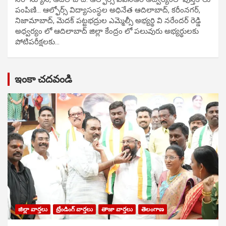
పంపిణి… ఆల్ఫోర్స్ విద్యాసంస్థల అధినేత ఆదిలాబాద్, కరీంనగర్,
నిజామాబాద్, మెదక్ పట్టభద్రుల ఎమ్మెల్సీ అభ్యర్థి వి నరేందర్ రెడ్డి
అధ్వర్యం లో ఆదిలాబాద్ జిల్లా కేంద్రం లో పలువురు అభ్యర్థులకు
పోటిప‌రీక్ష‌ల‌కు…
ఇంకా చదవండి
జిల్లా వార్తలు
ట్రేండింగ్ వార్తలు
తాజా వార్తలు
తెలంగాణ