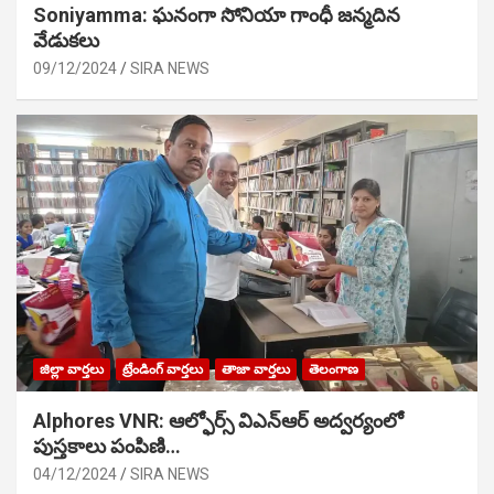
Soniyamma: ఘ‌నంగా సోనియా గాంధీ జ‌న్మ‌దిన
వేడుక‌లు
09/12/2024
SIRA NEWS
జిల్లా వార్తలు
ట్రేండింగ్ వార్తలు
తాజా వార్తలు
తెలంగాణ
Alphores VNR: ఆల్ఫోర్స్ విఎన్ఆర్ అద్వర్యంలో
పుస్తకాలు పంపిణి…
04/12/2024
SIRA NEWS