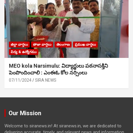
జిల్లా వార్తలు
తాజా వార్తలు
తెలంగాణ
ప్రముఖ వార్తలు
విద్య & ఉద్యోగము
MEO kola Narsimulu: విద్యార్థులు పఠ‌నాసక్తిని
పెంపొందించాలి : ఎంఈఓ కోల నర్సింలు
07/11/2024
SIRA NEWS
Our Mission
Welcome to siranews.in! At siranews.in, we are dedicated to
delivering accurate, timely, and relevant news and information