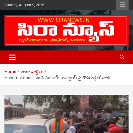
Skip
Sunday, August 9, 2026
to
content
Telugu Online News Daily
SIRA NEWS
Home
తాజా వార్తలు
Hanumakonda: బండి సంజయ్ కాన్వాయ్ పై కోడిగుడ్లతో దాడి