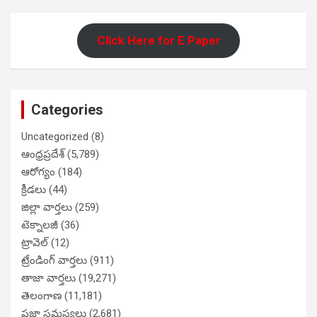
Click Here for E Paper
Categories
Uncategorized
(8)
ఆంధ్రప్రదేశ్
(5,789)
ఆరోగ్యం
(184)
క్రీడలు
(44)
జిల్లా వార్తలు
(259)
టెక్నాలజీ
(36)
ట్రావెల్
(12)
ట్రేండింగ్ వార్తలు
(911)
తాజా వార్తలు
(19,271)
తెలంగాణ
(11,181)
ప్రజా సమస్యలు
(2,681)