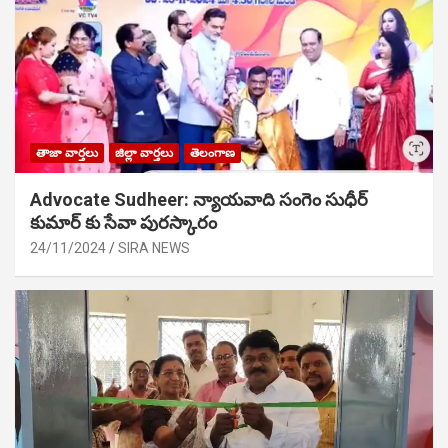
తాజా వార్తలు
జిల్లా వార్తలు
తెలంగాణ
Advocate Sudheer: న్యాయవాది సంగెం సుధీర్
కుమార్ కు సేవా పురస్కారం
24/11/2024
SIRA NEWS