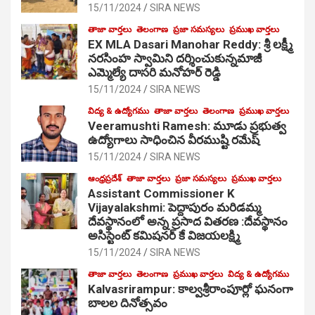
15/11/2024
SIRA NEWS
తాజా వార్తలు
తెలంగాణ
ప్రజా సమస్యలు
ప్రముఖ వార్తలు
EX MLA Dasari Manohar Reddy: శ్రీ లక్ష్మీ
నరసింహ స్వామిని దర్శించుకున్నమాజీ
ఎమ్మెల్యే దాసరి మనోహర్ రెడ్డి
15/11/2024
SIRA NEWS
విద్య & ఉద్యోగము
తాజా వార్తలు
తెలంగాణ
ప్రముఖ వార్తలు
Veeramushti Ramesh: మూడు ప్రభుత్వ
ఉద్యోగాలు సాధించిన వీరముష్టి రమేష్
15/11/2024
SIRA NEWS
ఆంధ్రప్రదేశ్
తాజా వార్తలు
ప్రజా సమస్యలు
ప్రముఖ వార్తలు
Assistant Commissioner K
Vijayalakshmi: పెద్దాపురం మరిడమ్మ
దేవస్థానంలో అన్న ప్రసాద వితరణ :దేవస్థానం
అసిస్టెంట్ కమిషనర్ కే విజయలక్ష్మి
15/11/2024
SIRA NEWS
తాజా వార్తలు
తెలంగాణ
ప్రముఖ వార్తలు
విద్య & ఉద్యోగము
Kalvasrirampur: కాల్వశ్రీరాంపూర్లో ఘనంగా
బాలల దినోత్సవం