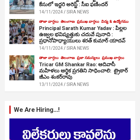
కేసులో ఇద్దరి అరెస్ట్ : సీఐ ఫణిందర్
14/11/2024
SIRA NEWS
తాజా వార్తలు
తెలంగాణ
ప్రముఖ వార్తలు
విద్య & ఉద్యోగము
Principal Sarath Kumar Yadav : పిల్లల
ఉజ్వల భవిష్యత్తుకు చదువే పునాది :
ప్రధానోపాధ్యాయులు శరత్ కుమార్ యాదవ్
14/11/2024
SIRA NEWS
తాజా వార్తలు
తెలంగాణ
ప్రజా సమస్యలు
ప్రముఖ వార్తలు
Tricar GM Shankar Rao: ఆదివాసీ
మహిళలు ఆర్థిక ప్రగతిని సాధించాలి: ట్రైకార్
జీఎం శంకర్‌రావు
13/11/2024
SIRA NEWS
We Are Hiring…!