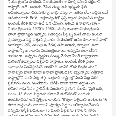
నియంత్రణను పాటించి, విజయవంతంగా పూర్తి చేసింది దక్షిణాది
రాష్ట్రాలే. అదే.. ఆనాడు చేసిన తప్పు అని ఇప్పుడు ఫీల్‌
అవుతున్నాయి. చదువుకున్న వాళ్లు ఎవరైనా.. ఒకరు లేదా ఇద్దరు అనే
అనుకుంటారు. కేరళ.. అక్షరాస్యతలో ఫస్ట్‌ ర్యాంక్‌ సాధించిన రాష్ట్రం.
అందుకే, కేరళ కూడా అదే పని చేసింది. అక్కడ జనాభాను బాగా
నియంత్రించారు. 1970’s, 1980’s మధ్య జనాభా నియంత్రణకు
చాలా ప్రాధాన్యత ఇచ్చారు. ఒకరిద్దరు పిల్లల్ని కంటే చాలు అంటూ
ప్రభుత్వాలు పెద్ద ఎత్తున ప్రచారం చేయడంతో జనం కూడా అదే ఫాలో
అయ్యారు. ఏపీ, తెలంగాణ, కేరళ, తమిళనాడు, కర్నాటక.. ఇలా
రాష్ట్రాలన్నీ జనాభాను నియంత్రించాయి. అప్పుడు అలా చేసిన
కారణంగా.. ఇప్పుడు వృద్ధుల సంఖ్య వేగంగా పెరిగే రాష్ట్రాలుగా
మిగలబోతున్నాయి దక్షిణాది రాష్ట్రాలు. అందుకే, కేరళ సైతం
జనాభాను పెంచేస్తామనే అంటోంది. దానికి తోడు కేంద్రం నుంచి
రావాల్సిన వాటా కూడా జనాభా ప్రాతిపదికన ఇస్తున్నారు. దక్షిణాది
రాష్ట్రాల్లోని ఎంపీ సీట్ల తగ్గి, ఉత్తరాది రాష్ట్రాల్లో ఎంపీ సీట్ల పెరిగే
ప్రమాదం ఉంది. అంతేకాదు.. జీడీపీ వాటా కూడా తగ్గుతుంది.
తమిళనాడు సీఎం స్టాలిన్ ఓ సంచలన ప్రకటన చేశారు. ‘ప్రతి ఒక్క
జంట.. 16 మంది పిల్లలను కనాలనే ఆలోచనతో ఎందుకు
ఉండకూడదు’ అని ప్రశ్నించారాయన. ‘కొత్తగా పెళ్లయిన జంటలకు 16
రకాల ఆస్తులను పొందాలని పూర్వం పెద్దలు ఆశీర్వాదించేవారు.
ఇప్పుడు ఆస్తికి బదులుగా 16 మంది పిల్లలను కనాలని, వారు
ఆనందంగా జీవించాలని దీవించండి అంటున్నారు సీఎం స్టాలిన్.