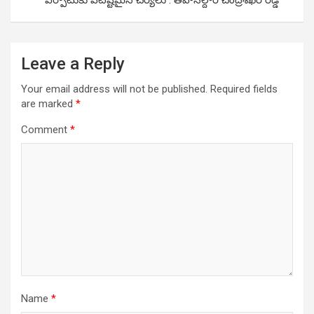
ఏర్పాటుకు ప‌టిష్ట‌మైన చ‌ర్య‌లు : తహసీల్దార్ చంద్రశేఖర్ రెడ్డి
Leave a Reply
Your email address will not be published.
Required fields
are marked
*
Comment
*
Name
*