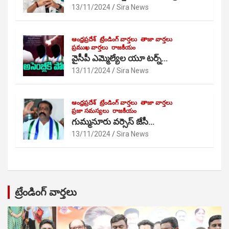
13/11/2024
Sira News
ఆంధ్రప్రదేశ్
ట్రేండింగ్ వార్తలు
తాజా వార్తలు
ప్రముఖ వార్తలు
రాజకీయం
వైసీపీ ఎమ్మెల్యేల యూ టర్న్…
13/11/2024
Sira News
ఆంధ్రప్రదేశ్
ట్రేండింగ్ వార్తలు
తాజా వార్తలు
ప్రజా సమస్యలు
రాజకీయం
గుమ్మనూరు వర్సెస్ జేసీ…
13/11/2024
Sira News
ట్రేండింగ్ వార్తలు