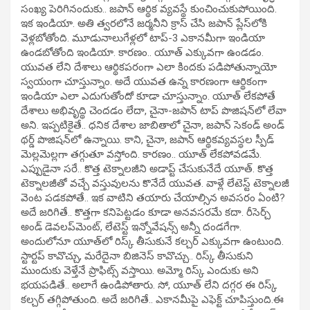
సంఖ్య పెరిగినందుకు.. జపాన్ ఆర్థిక వ్యవస్థే కుంచించుకుపోయింది.
ఇక ఇండియా. అతి త్వరలోనే జర్మనీని క్రాస్‌ చేసి జపాన్‌ ప్లేస్‌లోకి
వెళ్లబోతోంది. మూడునాలుగేళ్లలో టాప్-3 ఎకానమీగా ఇండియా
ఉండబోతోంది ఇండియా. కారణం.. యూత్ ఎక్కువగా ఉండడం.
యువత లేని దేశాలు ఆర్థికపరంగా ఎలా కిందకు పడిపోతున్నాయో
స్వయంగా చూస్తున్నాం. అదే యువత ఉన్న కారణంగా ఆర్థికంగా
ఇండియా ఎలా ఎదుగుతోందో కూడా చూస్తున్నాం. యూత్ లేకపోతే
దేశాలు అభివృద్థి చెందడం లేదా, చైనా-జపాన్ టాప్ పొజిషన్‌లో లేవా
అని. ఇప్పటికైతే.. ధనిక దేశాల జాబితాలో చైనా, జపాన్ సెకండ్ అండ్
థర్డ్‌ పొజిషన్‌లో ఉన్నాయి. కాని, చైనా, జపాన్ ఆర్థికవ్యవస్థల స్పీడ్‌
మెల్లమెల్లగా తగ్గుతూ వస్తోంది. కారణం.. యూత్ లేకపోవడమే.
ఎప్పుడైనా సరే.. కొత్త టెక్నాలజీని అడాప్ట్‌ చేసుకునేదే యూత్. కొత్త
టెక్నాలజీతో వచ్చే వస్తువులను కొనేదే యువత. వాళ్లే లేటెస్ట్ టెక్నాలజీ
వెంట పడకపోతే.. ఇక వాటిని తయారు చేయాల్సిన అవసరం ఏంటి?
అదే జరిగితే.. కొత్తగా కనిపెట్టడం కూడా అనవసరమే కదా. రీసెర్చ్
అండ్‌ డెవలప్‌మెంట్, లేటెస్ట్ ఇన్నోవేషన్స్ అన్నీ దండగేగా.
అందులోనూ యూత్‌లో రిస్క్‌ తీసుకునే కల్చర్ ఎక్కువగా ఉంటుంది.
స్టార్టప్‌ కావొచ్చు, మరేదైనా బిజినెస్ కావొచ్చు.. రిస్క్‌ తీసుకుని
ముందుకు వెళ్తేనే ప్రాఫిట్స్ వస్తాయి. అమ్మో రిస్క్‌ ఎందుకు అని
భయపడితే.. అలాగే ఉండిపోతారు. సో, యూత్‌ లేని దగ్గర ఈ రిస్క్‌
కల్చర్ తగ్గిపోతుంది. అదే జరిగితే.. ఎకానమీపై ఎఫెక్ట్ చూపిస్తుంది.ఈ