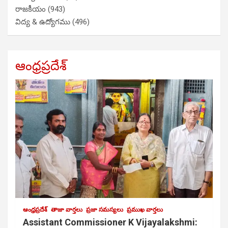
రాజకీయం
(943)
విద్య & ఉద్యోగము
(496)
ఆంధ్రప్రదేశ్
ఆంధ్రప్రదేశ్
తాజా వార్తలు
ప్రజా సమస్యలు
ప్రముఖ వార్తలు
Assistant Commissioner K Vijayalakshmi: