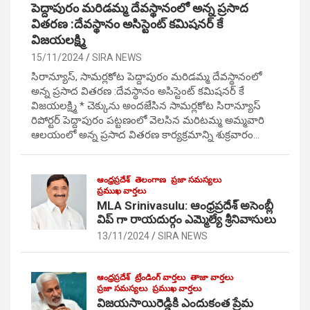
పెద్దాపురం మరిడమ్మ దేవస్థానంలో అన్న ప్రసాద
వితరణ :దేవస్థానం అసిస్టెంట్ కమిషనర్ కే
విజయలక్ష్మి
15/11/2024
SIRA NEWS
సిరాన్యూస్, సామర్లకోట పెద్దాపురం మరిడమ్మ దేవస్థానంలో
అన్న ప్రసాద వితరణ :దేవస్థానం అసిస్టెంట్ కమిషనర్ కే
విజయలక్ష్మి * చెక్కును అందజేసిన సామర్లకోట సిరాన్యూస్
రిపోర్టర్ పెద్దాపురం పట్టణంలో వెలసిన మరిటమ్మ అమ్మవారి
ఆలయంలో అన్న ప్రసాద వితరణ కార్యక్రమాన్ని శుక్రవారం…
ఆంధ్రప్రదేశ్
తెలంగాణ
ప్రజా సమస్యలు
ప్రముఖ వార్తలు
MLA Srinivasulu: ఆంధ్రప్రదేశ్ అసెంబ్లీ
విప్ గా రాయదుర్గం ఎమ్మెల్యే శ్రీనివాసులు
13/11/2024
SIRA NEWS
ఆంధ్రప్రదేశ్
ట్రేండింగ్ వార్తలు
తాజా వార్తలు
ప్రజా సమస్యలు
ప్రముఖ వార్తలు
విజయసాయిరెడ్డికి ఎందుకంత ప్రేమ