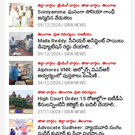
జిల్లా వార్తలు
ట్రేండింగ్ వార్తలు
తాజా వార్తలు
తెలంగాణ
Soniyamma: ఘ‌నంగా సోనియా గాంధీ
జ‌న్మ‌దిన వేడుక‌లు
09/12/2024
SIRA NEWS
తెలంగాణ
ప్రజా సమస్యలు
రాజకీయం
Malla Reddy: సీనియర్ అసిస్టెంట్ సాయిలు
డిప్యూటేషన్ రద్దు చేయాలి…
09/12/2024
SIRA NEWS
జిల్లా వార్తలు
ట్రేండింగ్ వార్తలు
తాజా వార్తలు
తెలంగాణ
Alphores VNR: ఆల్ఫోర్స్ విఎన్ఆర్
అద్వర్యంలో పుస్తకాలు పంపిణి…
04/12/2024
SIRA NEWS
తాజా వార్తలు
తెలంగాణ
ప్రజా సమస్యలు
High Court Order:15 రోజుల్లోగా ఐటీడీఏ
కేసులన్నింటినీ కలెక్టర్ కు బదిలీ చేయాలి…
27/11/2024
SIRA NEWS
తాజా వార్తలు
జిల్లా వార్తలు
తెలంగాణ
Advocate Sudheer: న్యాయవాది సంగెం
సుధీర్ కుమార్ కు సేవా పురస్కారం