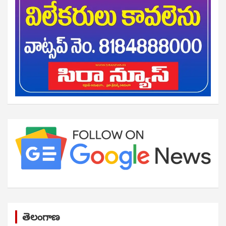
తెలంగాణ