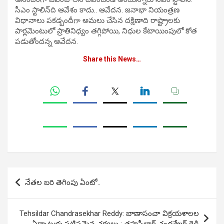
సీఎం స్టాలిన్‌ది ఆవేశం కాదు.. ఆవేదన. జనాభా నియంత్రణ
విధానాలు పకడ్బందీగా అమలు చేసిన దక్షిణాది రాష్ట్రాలకు
పార్లమెంటులో ప్రాతినిధ్యం తగ్గిపోయి, నిధుల కేటాయింపులో కోత
పడుతోందన్న ఆవేదన.
Share this News…
Post
నేతల బరి తెగింపు ఏంటో..
navigation
Tehsildar Chandrasekhar Reddy: బాణాసంచా విక్రయశాలల