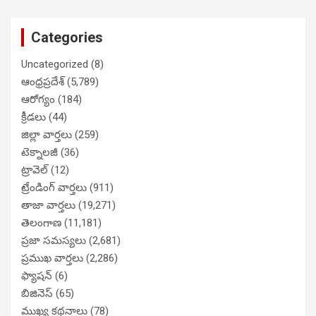
Categories
Uncategorized
(8)
ఆంధ్రప్రదేశ్
(5,789)
ఆరోగ్యం
(184)
క్రీడలు
(44)
జిల్లా వార్తలు
(259)
టెక్నాలజీ
(36)
ట్రావెల్
(12)
ట్రేండింగ్ వార్తలు
(911)
తాజా వార్తలు
(19,271)
తెలంగాణ
(11,181)
ప్రజా సమస్యలు
(2,681)
ప్రముఖ వార్తలు
(2,286)
ఫ్యాషన్
(6)
బిజినెస్
(65)
ముఖ్య కథనాలు
(78)