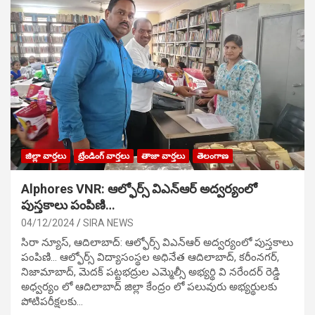
జిల్లా వార్తలు
ట్రేండింగ్ వార్తలు
తాజా వార్తలు
తెలంగాణ
Alphores VNR: ఆల్ఫోర్స్ విఎన్ఆర్ అద్వర్యంలో
పుస్తకాలు పంపిణి…
04/12/2024
SIRA NEWS
సిరా న్యూస్, ఆదిలాబాద్: ఆల్ఫోర్స్ విఎన్ఆర్ అద్వర్యంలో పుస్తకాలు
పంపిణి… ఆల్ఫోర్స్ విద్యాసంస్థల అధినేత ఆదిలాబాద్, కరీంనగర్,
నిజామాబాద్, మెదక్ పట్టభద్రుల ఎమ్మెల్సీ అభ్యర్థి వి నరేందర్ రెడ్డి
అధ్వర్యం లో ఆదిలాబాద్ జిల్లా కేంద్రం లో పలువురు అభ్యర్థులకు
పోటిప‌రీక్ష‌ల‌కు…