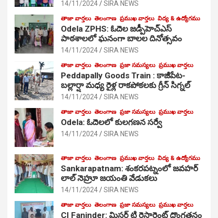
14/11/2024
SIRA NEWS
తాజా వార్తలు
తెలంగాణ
ప్రముఖ వార్తలు
విద్య & ఉద్యోగము
Odela ZPHS: ఓదెల జ‌డ్పీహెచ్ఎస్
పాఠ‌శాల‌లో ఘనంగా బాలల దినోత్సవం
14/11/2024
SIRA NEWS
తాజా వార్తలు
తెలంగాణ
ప్రజా సమస్యలు
ప్రముఖ వార్తలు
Peddapally Goods Train : కాజీపేట-
బల్లార్షా మధ్య రైళ్ల రాకపోకలకు గ్రీన్ సిగ్నల్
14/11/2024
SIRA NEWS
తాజా వార్తలు
తెలంగాణ
ప్రజా సమస్యలు
ప్రముఖ వార్తలు
Odela: ఓదెలలో కులగణన సర్వే
14/11/2024
SIRA NEWS
తాజా వార్తలు
తెలంగాణ
ప్రముఖ వార్తలు
విద్య & ఉద్యోగము
Sankarapatnam: శంకరపట్నంలో జవహర్
లాల్ నెహ్రూ జయంతి వేడుకలు
14/11/2024
SIRA NEWS
తాజా వార్తలు
తెలంగాణ
ప్రజా సమస్యలు
ప్రముఖ వార్తలు
CI Faninder: మిస్టర్ టి రెస్టారెంట్ దొంగతనం