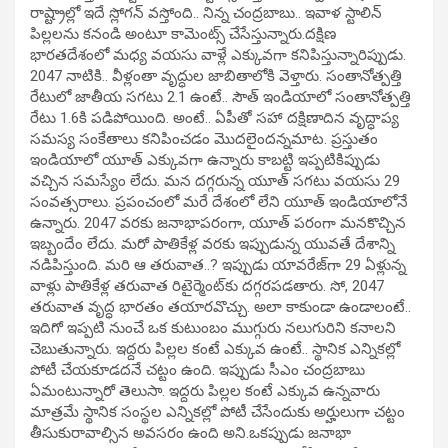
రాష్ట్రాల్లో ఇదే స్లోగన్ వస్తోంది.. నిన్న చంద్రబాబు.. ఇవాళ స్టాలిన్
పిల్లలను కనండి అంటూ కామెంట్స్ చేసేస్తున్నారు.దక్షిణ
భారతదేశంలో మధ్య వయసు వాళ్లే ఎక్కువగా కనిపిస్తున్నారిప్పుడు.
2047 నాటికి.. వీళ్లంతా వృద్ధుల జాబితాలోకి వెళ్తారు. సంతానోత్పత్తి
రేటులో జాతీయ సగటు 2.1 ఉంటే.. సౌత్‌ ఇండియాలో సంతానోత్పత్తి
రేటు 1.6కి పడిపోయింది. అంటే.. ఏపీతో సహా దక్షిణాదిన వృద్ధాప్య
సమస్య సంకేతాలు కనిపించడం మొదలైందన్నమాట. ప్రస్తుతం
ఇండియాలో యూత్‌ ఎక్కువగా ఉన్నారు కాబట్టి ఇప్పటికిప్పుడు
వచ్చిన సమస్యేం లేదు. మన దగ్గరున్న యూత్ సగటు వయసు 29
సంవత్సరాలు. ప్రపంచంలో మరే దేశంలో లేని యూత్‌ ఇండియాలోనే
ఉన్నారు. 2047 వరకు జనాభాపరంగా, యూత్‌ పరంగా మనకొచ్చిన
ఇబ్బందేం లేదు. మరో పాతికేళ్ల వరకు ఇప్పుడున్న యువతే దేశాన్ని
నడిపిస్తుంది. మరి ఆ తరువాత..? ఇప్పుడు యావరేజ్‌గా 29 ఏళ్లున్న
వాళ్లు పాతికేళ్ల తరువాత రిటైర్మెంట్‌కు దగ్గరపడతారు. సో, 2047
తరువాత వృద్ధ భారతం తయారవొచ్చు. అలా కాకుండా ఉండాలంటే..
ఇదిగో ఇప్పటి నుంచే ఒక కుటుంబం ముగ్గురు నలుగురిని కనాలని
చెబుతున్నారు. ఇద్దరు పిల్లల కంటే ఎక్కువ ఉంటే.. స్థానిక ఎన్నికల్లో
పోటీ చేయకూడదనే చట్టం ఉంది. ఇప్పుడు సీఎం చంద్రబాబు
ఏమంటున్నారో తెలుసా. ఇద్దరు పిల్లల కంటే ఎక్కువ ఉన్నవారు
మాత్రమే స్థానిక సంస్థల ఎన్నికల్లో పోటీ చేసేందుకు అర్హులుగా చట్టం
తీసుకురావాల్సిన అవసరం ఉంది అని.ఒకప్పుడు జనాభా