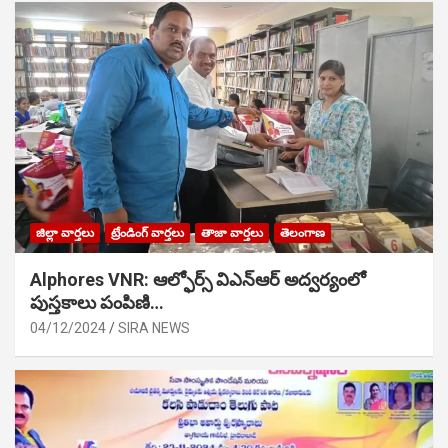
జిల్లా వార్తలు
ట్రేండింగ్ వార్తలు
తాజా వార్తలు
తెలంగాణ
Alphores VNR: ఆల్ఫోర్స్ విఎన్ఆర్ అద్వర్యంలో
పుస్తకాలు పంపిణి…
04/12/2024
SIRA NEWS