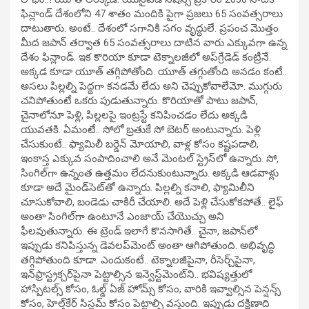
ఫిన్లాండ్ దేశంలోని 47 శాతం మందికి పైగా ప్రజలు 65 సంవత్సరాలు
దాటుతారు. అంటే.. దేశంలో సగానికి సగం వృద్ధులే. ప్రపంచ మొత్తం
మీద జపాన్ తర్వాత 65 సంవత్సరాలు దాటిన వారు ఎక్కువగా ఉన్న
దేశం ఫిన్లాండ్. ఇక కొరియా కూడా టెక్నాలజీలో అప్‌గ్రేడెడ్‌ కంట్రీనే.
అక్కడ కూడా యూత్‌ తగ్గిపోతోంది. యూత్ తగ్గుతోంది అనడం కంటే..
అసలు పిల్లల్ని పెద్దగా కనడమే లేదు అని చెప్పుకోవాలేమో. ముగ్గురు
చనిపోతుంటే ఒకరు పుడుతున్నారు. కొరియాతో పాటు జపాన్‌,
చైనాలోనూ పెళ్లి, పిల్లలపై ఇంట్రస్టే కనిపించడం లేదు అక్కడి
యువతకి. ఏమంటే.. సోలో బ్రతుకే సో బెటర్ అంటున్నారు. పెళ్లి
చేసుకుంటే.. ఫ్యామిలీ బర్డెన్‌ మోయాలి, వాళ్ల కోసం కష్టపడాలి,
ఇంకాస్త ఎక్కువ సంపాదించాలి అనే మెంటల్‌ స్ట్రెస్‌లో ఉన్నారు. సో,
సింగిల్‌గా ఉన్నంత ఉత్తమం లేదనుకుంటున్నారు. అక్కడి ఆడవాళ్లు
కూడా అదే మైండ్‌సెట్‌తో ఉన్నారు. పిల్లల్ని కనాలి, ఫ్యామిలీని
చూసుకోవాలి, బండెడు చాకిరీ చేయాలి. అదే పెళ్లి చేసుకోకపోతే.. లైఫ్‌
అంతా సింగిల్‌గా ఉంటూనే ఎంజాయ్‌ చేయొచ్చు అని
ఫీలవుతున్నారు. ఈ ట్రెండ్‌ ఇలాగే కొనసాగితే.. చైనా, జపాన్‌లో
ఇప్పుడు కనిపిస్తున్న డెవలప్‌మెంట్‌ అంతా ఆగిపోతుంది. అభివృద్ధి
తగ్గిపోతుంది కూడా. ఎందుకంటే.. టెక్నాలజీపైనా, రీసెర్చ్‌పైనా,
ఇన్‌ఫ్రాస్ట్రక్చర్‌పైనా పెట్టాల్సిన ఇన్వెస్ట్‌మెంట్‌ని.. భవిష్యత్తులో
హాస్పిటల్స్ కోసం, ఓల్డ్‌ ఏజ్ హోమ్స్‌ కోసం, వారికి ఇవ్వాల్సిన పెన్షన్స్‌
కోసం, హెల్త్‌కేర్‌ సిస్టమ్‌ కోసం పెట్టాల్సి వస్తుంది. ఇప్పుడు దక్షిణాది