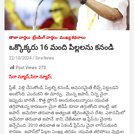
తాజా వార్తలు
ట్రేండింగ్ వార్తలు
ముఖ్య కథనాలు
ఒక్కొక్కరు 16 మంది పిల్లలను కనండి
22/10/2024
Sira News
Post Views:
273
సిరా న్యూస్,సిరా న్యూస్;
ప్లీజ్.. పెళ్లి చేసుకోండి, పిల్లల్ని కనండి, అవసరమైతే లీవ్స్‌ పెట్టండని
అంటోంది. ఎందుకని ఈ మార్పు… మొన్న జపాన్, నిన్న చైనా…
ఇప్పుడు భారత్… కొత్త స్లోగన్ అందుకుంటున్నాయి..యువత
తగ్గిపోతున్న కారణంగా చైనా జీడీపీ కూడా తగ్గుతోంది కాబట్టి. ఇక
జపాన్. అమెరికా తరువాత అత్యంత శక్తివంతమైన దేశం. ఎకానమీలో
అమెరికా తరువాత జపానే. కాని, చేజేతులా ఆ ప్లేస్‌ను చైనాకు
ఇచ్చేసింది. 2010 తరువాత ఆ సెకండ్ ప్లేస్‌ను చైనా లాగేసుకుంది.
కారణం.. జపాన్‌లో పిల్లల సంఖ్య తగ్గడం. యువత తగ్గిపోయి వృద్ధుల