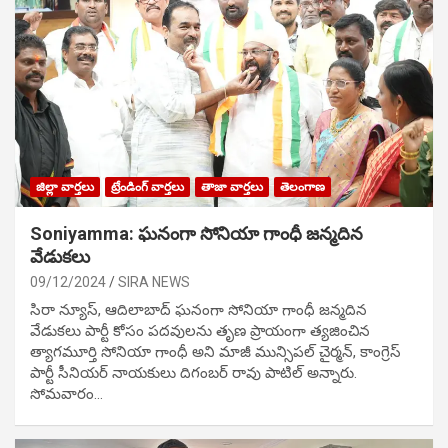
జిల్లా వార్తలు
ట్రేండింగ్ వార్తలు
తాజా వార్తలు
తెలంగాణ
Soniyamma: ఘ‌నంగా సోనియా గాంధీ జ‌న్మ‌దిన
వేడుక‌లు
09/12/2024
SIRA NEWS
సిరా న్యూస్, ఆదిలాబాద్ ఘ‌నంగా సోనియా గాంధీ జ‌న్మ‌దిన
వేడుక‌లు పార్టీ కోసం ప‌ద‌వుల‌ను తృణ ప్రాయంగా త్య‌జించిన
త్యాగమూర్తి సోనియా గాంధీ అని మాజీ మున్సిప‌ల్ చైర్మ‌న్, కాంగ్రెస్
పార్టీ సీనియ‌ర్ నాయ‌కులు దిగంబ‌ర్ రావు పాటిల్ అన్నారు.
సోమవారం…