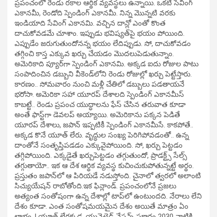
ప్రపంచంలో రెండు రకాల ఆర్థిక వ్యవస్థలు ఉన్నాయి. ఒకటి సేవింగ్
ఎకానమీ, రెండోది స్పెండింగ్‌ ఎకానమీ. నిన్న మొన్నటి వరకు
ఇండియాది సేవింగ్ ఎకానమి. వచ్చిన దాన్లో ఎంతో కొంత
దాచుకోవడమే చూశాం. ఇప్పుడు భవిష్యత్‌పై భయం పోయింది.
ఎప్పుడేం జరుగుతుందోనన్న భయం లేదిప్పుడు. సో, దాచుకోవడం
తగ్గించి కాస్త ఎక్కువ ఖర్చు చేయడం మొదలుపెడుతున్నాం.
అమెరికాది ప్యూర్‌గా స్పెండింగ్ ఎకానమి. అక్కడ ఐదు రోజుల పాటు
సంపాదించిన డబ్బుని వీకెండ్‌లోని రెండు రోజుల్లో ఖర్చు పెట్టేస్తారు.
కారణం.. సోమవారం నుంచి మళ్లీ చేతిలో డబ్బులు పడతాయనే
భరోసా. అమెరికా సహా యూరప్‌ దేశాలది స్పెండింగ్ ఎకానమీస్
కాబట్టే.. రెండు ప్రపంచ యుద్ధాలను ఫేస్‌ చేసిన తరువాత కూడా
అంతే ఫాస్ట్‌గా డెవలప్‌ అయ్యాయి. అమెరికాను పక్కన పెడితే
యూరప్‌ దేశాలు, జపాన్ ఇప్పటికీ స్పెండింగ్‌ ఎకానమీసే. కాకపోతే..
అక్కడ కొనే యూత్‌ లేరు. వృద్ధుల సంఖ్య పెరిగిపోవడంతో.. ఉన్న
దాంతోనే సంతృప్తిపడడం ఎక్కువైపోయింది. సో, ఖర్చు పెట్టడం
తగ్గిపోయింది. ఎక్కడైతే ఖర్చుపెట్టడం తగ్గుతుందో, ప్రాడక్ట్స్‌ సేల్స్‌
తగ్గుతాయో.. ఇక ఆ దేశ ఆర్థిక వ్యవస్థ కుచించుకుపోతున్నట్టే అర్థం.
ప్రస్తుతం జపాన్‌లో ఆ పిరియడే నడుస్తోంది. చైనాలో త్వరలో అలాంటి
సిచ్యుయేషన్ రాబోతోంది.ఇక ఫిన్లాండ్. ప్రపంచంలోనే ప్రజలు
అత్యంత సంతోషంగా ఉన్న దేశాల్లో టాప్‌లో ఉంటుందది. నేరాలు లేని
దేశం కూడా. ఎంత సంతోషమయమైన దేశం అయితే మాత్రం ఏం
లాభం..! యూత్ లేరక్కడ. యునైటెడ్ నేషన్స్ ప్రకారం 2030 నాటికి