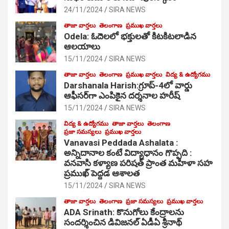
24/11/2024
SIRA NEWS
తాజా వార్తలు
తెలంగాణ
ప్రముఖ వార్తలు
Odela: ఓదెల‌లో భక్తులతో కిటకిటలాడిన
ఆల‌యాలు
15/11/2024
SIRA NEWS
తాజా వార్తలు
తెలంగాణ
ప్రముఖ వార్తలు
విద్య & ఉద్యోగము
Darshanala Harish:గ్రూప్-4లో వార్డు
ఆఫీసర్‌గా ఎంపికైన దర్శనాల హరీష్
15/11/2024
SIRA NEWS
విద్య & ఉద్యోగము
తాజా వార్తలు
తెలంగాణ
ప్రజా సమస్యలు
ప్రముఖ వార్తలు
Vanavasi Peddada Ashalata :
అన్నిదానాల కంటే విద్యాధానం గొప్పది :
వనవాసి కళ్యాణ పరిషత్ ప్రాంత మహిళా సహ
ప్రముఖ్ పెద్దడ ఆశాలత
15/11/2024
SIRA NEWS
తాజా వార్తలు
తెలంగాణ
ప్రజా సమస్యలు
ప్రముఖ వార్తలు
ADA Srinath: కొనుగోలు కేంద్రాల‌ను
సంద‌ర్శించిన డివిజనల్ ఏడీఏ శ్రీనాథ్