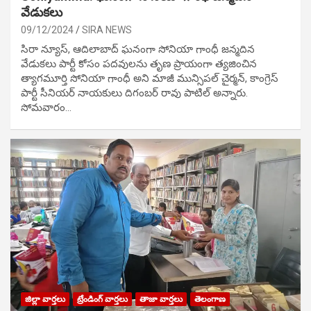
వేడుక‌లు
09/12/2024
SIRA NEWS
సిరా న్యూస్, ఆదిలాబాద్ ఘ‌నంగా సోనియా గాంధీ జ‌న్మ‌దిన
వేడుక‌లు పార్టీ కోసం ప‌ద‌వుల‌ను తృణ ప్రాయంగా త్య‌జించిన
త్యాగమూర్తి సోనియా గాంధీ అని మాజీ మున్సిప‌ల్ చైర్మ‌న్, కాంగ్రెస్
పార్టీ సీనియ‌ర్ నాయ‌కులు దిగంబ‌ర్ రావు పాటిల్ అన్నారు.
సోమవారం…
జిల్లా వార్తలు
ట్రేండింగ్ వార్తలు
తాజా వార్తలు
తెలంగాణ