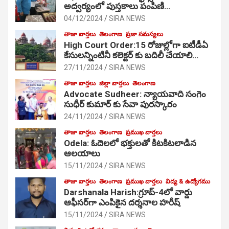
అద్వర్యంలో పుస్తకాలు పంపిణి…
04/12/2024
SIRA NEWS
తాజా వార్తలు
తెలంగాణ
ప్రజా సమస్యలు
High Court Order:15 రోజుల్లోగా ఐటీడీఏ
కేసులన్నింటినీ కలెక్టర్ కు బదిలీ చేయాలి…
27/11/2024
SIRA NEWS
తాజా వార్తలు
జిల్లా వార్తలు
తెలంగాణ
Advocate Sudheer: న్యాయవాది సంగెం
సుధీర్ కుమార్ కు సేవా పురస్కారం
24/11/2024
SIRA NEWS
తాజా వార్తలు
తెలంగాణ
ప్రముఖ వార్తలు
Odela: ఓదెల‌లో భక్తులతో కిటకిటలాడిన
ఆల‌యాలు
15/11/2024
SIRA NEWS
తాజా వార్తలు
తెలంగాణ
ప్రముఖ వార్తలు
విద్య & ఉద్యోగము
Darshanala Harish:గ్రూప్-4లో వార్డు
ఆఫీసర్‌గా ఎంపికైన దర్శనాల హరీష్
15/11/2024
SIRA NEWS