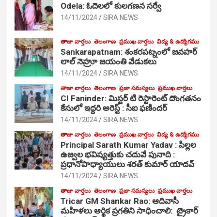
Odela: ఓదెలలో కులగణన సర్వే
14/11/2024
SIRA NEWS
తాజా వార్తలు
తెలంగాణ
ప్రముఖ వార్తలు
విద్య & ఉద్యోగము
Sankarapatnam: శంకరపట్నంలో జవహర్
లాల్ నెహ్రూ జయంతి వేడుకలు
14/11/2024
SIRA NEWS
తాజా వార్తలు
తెలంగాణ
ప్రజా సమస్యలు
ప్రముఖ వార్తలు
CI Faninder: మిస్టర్ టి రెస్టారెంట్ దొంగతనం
కేసులో ఇద్దరి అరెస్ట్ : సీఐ ఫణిందర్
14/11/2024
SIRA NEWS
తాజా వార్తలు
తెలంగాణ
ప్రముఖ వార్తలు
విద్య & ఉద్యోగము
Principal Sarath Kumar Yadav : పిల్లల
ఉజ్వల భవిష్యత్తుకు చదువే పునాది :
ప్రధానోపాధ్యాయులు శరత్ కుమార్ యాదవ్
14/11/2024
SIRA NEWS
తాజా వార్తలు
తెలంగాణ
ప్రజా సమస్యలు
ప్రముఖ వార్తలు
Tricar GM Shankar Rao: ఆదివాసీ
మహిళలు ఆర్థిక ప్రగతిని సాధించాలి: ట్రైకార్