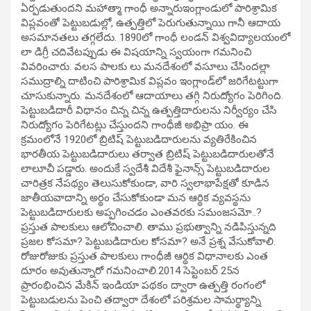
ఏర్పడుతుందని మహాత్మా గాంధీ అన్నారుఇంగ్లాండులో పారిశ్రామిక
విప్లవంతో పెట్టుబడుల్లో, ఉత్పత్తిలో పెరుగుతున్నాయి గానీ ఆదాయ
అసమానతలు తగ్గలేదు. 1890లో గాంధీ లండన్ విశ్వవిద్యాలయంలో
లా డిగ్రీ చదివేటప్పుడు ఈ విషయాన్ని స్వయంగా గమనించి
వివరించారు. వలస పాలకు లు మనదేశంలో వసూలు చేసిందల్లా
సముద్రాల్ని దాటించి పారిశ్రామిక విప్లవం ఇంగ్లాండ్‌లో జరిగేటట్టుగా
చూసుకున్నారు. మనదేశంలో ఆదాయాలు తగ్గి నిరుద్యోగం పెరిగింది.
పెట్టుబడిదారీ విధానం చిన్న చిన్న ఉత్పత్తిదారులను నిర్వీర్యం చేసి
నిరుద్యోగం పెరిగేటట్లు చేస్తుందని గాంధీజీ అభిప్రా యం. ఈ
క్రమంలోనే 1920లో బ్రిటిష్ పెట్టుబడిదారులను వ్యతిరేకించిన
భారతీయ పెట్టుబడిదారులు తర్వాత బ్రిటిష్ పెట్టుబడిదారులతోనే
లాలూచీ పడ్డారు. అందుకే స్వదేశీ విదేశీ ఫైనాన్స్ పెట్టుబడిదారుల
చారిత్రక నేపథ్యం తెలుసుకోకుండా, వారి స్వలాభాపేక్షతో కూడిన
జాతీయవాదాన్ని అర్థం చేసుకోకుండా మన ఆర్థిక వ్యవస్థను
పెట్టుబడిదారులకు అప్పగించడం ఎంతవరకు సమంజసమో..?
ప్రస్తుత పాలకులు ఆలోచించాలి. తాము ప్రభుత్వాన్ని నడిపిస్తున్నది
ప్రజల కోసమా? పెట్టుబడిదారుల కోసమా? అనే ప్రశ్న వేసుకోవాలి.
రోజురోజుకు ప్రస్తుత పాలకులు గాంధీజీ ఆర్థిక విధానాలకు ఎంత
దూరం అవుతున్నారో గమనించాలి.2014 సెప్టెంబర్ 25న
ప్రారంభించిన మేకిన్ ఇండియా పథకం ద్వారా ఉత్పత్తి రంగంలో
పెట్టుబడులను పెంచి తద్వారా దేశంలో పరిశ్రమల సామర్థ్యాన్ని