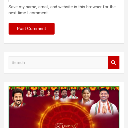
Save my name, email, and website in this browser for the
next time I comment.
S
e
a
r
c
h