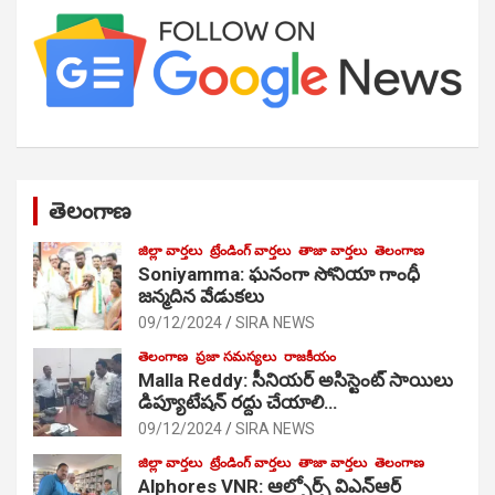
తెలంగాణ
జిల్లా వార్తలు
ట్రేండింగ్ వార్తలు
తాజా వార్తలు
తెలంగాణ
Soniyamma: ఘ‌నంగా సోనియా గాంధీ
జ‌న్మ‌దిన వేడుక‌లు
09/12/2024
SIRA NEWS
తెలంగాణ
ప్రజా సమస్యలు
రాజకీయం
Malla Reddy: సీనియర్ అసిస్టెంట్ సాయిలు
డిప్యూటేషన్ రద్దు చేయాలి…
09/12/2024
SIRA NEWS
జిల్లా వార్తలు
ట్రేండింగ్ వార్తలు
తాజా వార్తలు
తెలంగాణ
Alphores VNR: ఆల్ఫోర్స్ విఎన్ఆర్