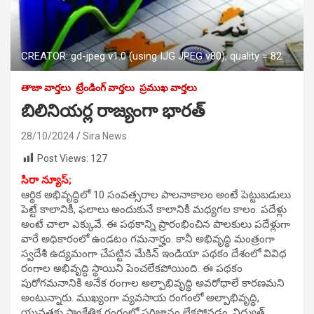
CREATOR: gd-jpeg v1.0 (using IJG JPEG v80), quality = 82
తాజా వార్తలు
ట్రేండింగ్ వార్తలు
ప్రముఖ వార్తలు
బిలినియర్ల రాజ్యంగా భారత్
28/10/2024
Sira News
Post Views:
127
సిరా న్యూస్;
ఆర్థిక అభివృద్ధిలో 10 సంవత్సరాల పాలనాకాలం అంటే పెట్టుబడులు
పెట్టే కాలానికీ, ఫలాలు అందుకునే కాలానికీ మధ్యగల కాలం. పదేళ్లు
అంటే చాలా ఎక్కువే. ఈ పథకాన్ని ప్రారంభించిన పాలకులు పదేళ్లుగా
వారే అధికారంలో ఉండటం గమనార్హం. కానీ అభివృద్ధి మంత్రంగా
స్వదేశీ ఉద్యమంగా చేపట్టిన మేకిన్ ఇండియా పథకం దేశంలో వివిధ
రంగాల అభివృద్ధి స్థాయిని పెంచలేకపోయింది. ఈ పథకం
పురోగమనానికి అనేక రంగాల అల్పాభివృద్ధి అవరోధాలే కారణమని
అంటున్నారు. ముఖ్యంగా వ్యవసాయ రంగంలో అల్పాభివృద్ధి,
యువతకు సాంకేతిక రంగంలో పరిజ్ఞానం లేకపోవడం, విద్యుత్