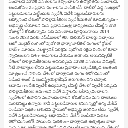
పెంచాలని మౌలిక వసతులను కల్పించాలని ఉద్యోగతను పెంచాలని,
అందుకోసం 25 ప్రధాన రంగాలను ఎంపిక చేసి వాటిలో పెద్ద సంఖ్యలో
పెట్టుబడులను పెట్టేందుకు స్వదేశీ, విదేశీ పెట్టుబడిదారులను
ఆహ్వానించి దేశంలో పారిశ్రామికీకరణ స్వదేశీయతతో కూడుకున్నదిగా
అభివృద్ధి చేయాలని మన ప్రధానమంత్రి బాధ్యతలను చేపట్టిన తొలి
రోజుల్లోనే కోరుకున్నారు. పది వసంతాలు పూర్తయినాయి. 2014
నుంచి 2023 వరకు ఎఫ్‌డీఐలలో 900 బిలియన్ డాలర్లు వచ్చాయి.
ఆటో మొబైల్ రంగంలో పురోగతి ఫార్మాసూటికల్ రంగంలో గ్లోబల్
హబ్‌గా మారడం ఎలక్ట్రానిక్ పరిశ్రమ పురోగతి రక్షణ రంగంలో కూడా
స్వావలంబన దిశగా అడుగులు వేయడం జరిగింది. అయినప్పటికీ
దేశంలో పారిశ్రామికీకరణకు అవసరమైన మౌలిక వసతులు విద్యుత్,
నీటి సౌకర్యాలు లేవని పెట్టుబడుల ప్రవాహం అక్కడికక్కడ అంతంత
మాత్రంగానే సాగింది. దేశంలో పారిశ్రామిక రంగం తిరోగమనంలో
పడింది అంటే డి ఇండస్ట్రియలైజేషన్ జరుగుతుందని చెప్పాలి.
ఆనాడు గాంధీజీ స్వదేశీ ఉద్యమాన్ని చేపట్టి దేశంలో స్వదేశీ పరమైన
పారిశ్రామికీకరణ జరగాలని విదేశీ వస్త్రాలను బహిష్కరించాలని,
స్వదేశంలో ఉపాధిని పెంపొందించాలని కోరుకోవడం మన పాలకులు
మరిచినట్టు ఉన్నారు. కానీ పెట్టుబడిదారుల కనుసన్నల్లో ఉన్న మేకిన్
ఇండియా పథకం ఆశించిన స్థాయిలో అభివృద్ధి జరగడం లేదు. స్వదేశీ,
విదేశీ పెట్టుబడిదారులపై ఆధారపడిన మేకిన్ ఇండియా పథకం
తిరోగమనంలోకి పోయింది. ఫలితంగా పారిశ్రామిక ఉత్పత్తుల వాటా
మన స్థూల జాతీయోత్పత్తిలో పెరుగుదల లేకుండా పోయింది. దేశంలో