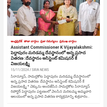
ఆంధ్రప్రదేశ్
తాజా వార్తలు
ప్రజా సమస్యలు
ప్రముఖ వార్తలు
Assistant Commissioner K Vijayalakshmi:
పెద్దాపురం మరిడమ్మ దేవస్థానంలో అన్న ప్రసాద
వితరణ :దేవస్థానం అసిస్టెంట్ కమిషనర్ కే
విజయలక్ష్మి
15/11/2024
SIRA NEWS
సిరాన్యూస్, సామర్లకోట పెద్దాపురం మరిడమ్మ దేవస్థానంలో
అన్న ప్రసాద వితరణ :దేవస్థానం అసిస్టెంట్ కమిషనర్ కే
విజయలక్ష్మి * చెక్కును అందజేసిన సామర్లకోట సిరాన్యూస్
రిపోర్టర్ పెద్దాపురం పట్టణంలో వెలసిన మరిటమ్మ అమ్మవారి
ఆలయంలో అన్న ప్రసాద వితరణ కార్యక్రమాన్ని శుక్రవారం…