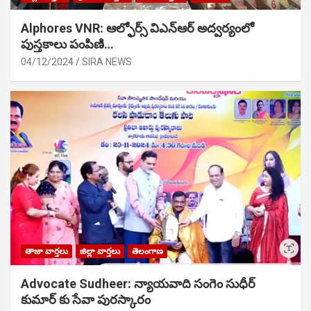
Alphores VNR: ఆల్ఫోర్స్ విఎన్ఆర్ అద్వర్యంలో
పుస్తకాలు పంపిణి…
04/12/2024
SIRA NEWS
తాజా వార్తలు
జిల్లా వార్తలు
తెలంగాణ
Advocate Sudheer: న్యాయవాది సంగెం సుధీర్
కుమార్ కు సేవా పురస్కారం