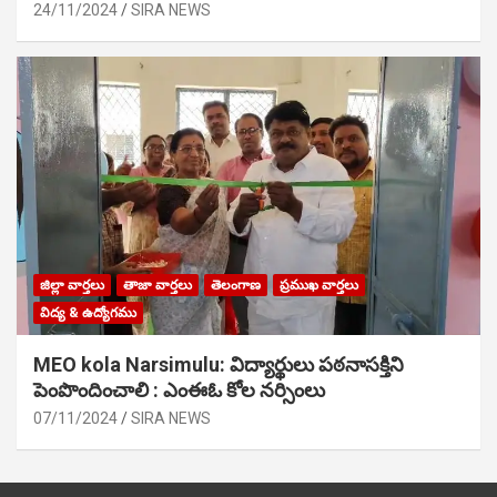
24/11/2024
SIRA NEWS
జిల్లా వార్తలు
తాజా వార్తలు
తెలంగాణ
ప్రముఖ వార్తలు
విద్య & ఉద్యోగము
MEO kola Narsimulu: విద్యార్థులు పఠ‌నాసక్తిని
పెంపొందించాలి : ఎంఈఓ కోల నర్సింలు
07/11/2024
SIRA NEWS