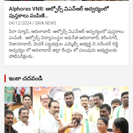
Alphores VNR: ఆల్ఫోర్స్ విఎన్ఆర్ అద్వర్యంలో
పుస్తకాలు పంపిణి…
04/12/2024
SIRA NEWS
సిరా న్యూస్, ఆదిలాబాద్: ఆల్ఫోర్స్ విఎన్ఆర్ అద్వర్యంలో పుస్తకాలు
పంపిణి… ఆల్ఫోర్స్ విద్యాసంస్థల అధినేత ఆదిలాబాద్, కరీంనగర్,
నిజామాబాద్, మెదక్ పట్టభద్రుల ఎమ్మెల్సీ అభ్యర్థి వి నరేందర్ రెడ్డి
అధ్వర్యం లో ఆదిలాబాద్ జిల్లా కేంద్రం లో పలువురు అభ్యర్థులకు
పోటిప‌రీక్ష‌ల‌కు…
ఇంకా చదవండి