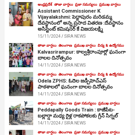
ఆంధ్రప్రదేశ్
తాజా వార్తలు
ప్రజా సమస్యలు
ప్రముఖ వార్తలు
Assistant Commissioner K
Vijayalakshmi: పెద్దాపురం మరిడమ్మ
దేవస్థానంలో అన్న ప్రసాద వితరణ :దేవస్థానం
అసిస్టెంట్ కమిషనర్ కే విజయలక్ష్మి
15/11/2024
SIRA NEWS
తాజా వార్తలు
తెలంగాణ
ప్రముఖ వార్తలు
విద్య & ఉద్యోగము
Kalvasrirampur: కాల్వశ్రీరాంపూర్లో ఘనంగా
బాలల దినోత్సవం
14/11/2024
SIRA NEWS
తాజా వార్తలు
తెలంగాణ
ప్రముఖ వార్తలు
విద్య & ఉద్యోగము
Odela ZPHS: ఓదెల జ‌డ్పీహెచ్ఎస్
పాఠ‌శాల‌లో ఘనంగా బాలల దినోత్సవం
14/11/2024
SIRA NEWS
తాజా వార్తలు
తెలంగాణ
ప్రజా సమస్యలు
ప్రముఖ వార్తలు
Peddapally Goods Train : కాజీపేట-
బల్లార్షా మధ్య రైళ్ల రాకపోకలకు గ్రీన్ సిగ్నల్
14/11/2024
SIRA NEWS
తాజా వార్తలు
తెలంగాణ
ప్రజా సమస్యలు
ప్రముఖ వార్తలు