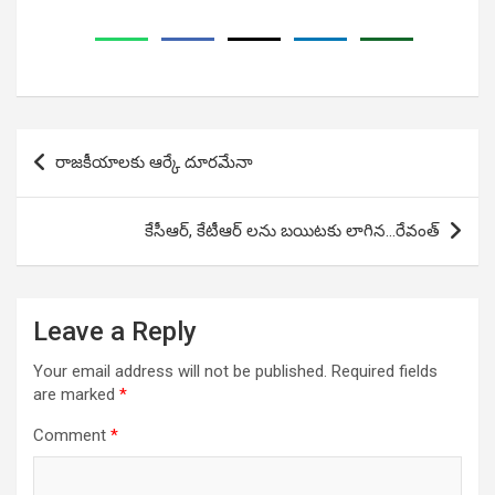
Post
రాజకీయాలకు ఆర్కే దూరమేనా
navigation
కేసీఆర్, కేటీఆర్ లను బయిటకు లాగిన…రేవంత్
Leave a Reply
Your email address will not be published.
Required fields
are marked
*
Comment
*