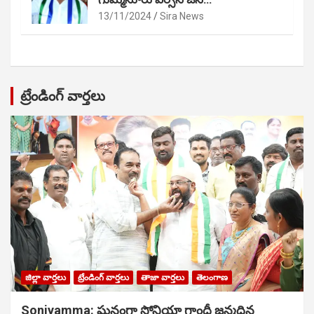
13/11/2024
Sira News
ట్రేండింగ్ వార్తలు
జిల్లా వార్తలు
ట్రేండింగ్ వార్తలు
తాజా వార్తలు
తెలంగాణ
Soniyamma: ఘ‌నంగా సోనియా గాంధీ జ‌న్మ‌దిన