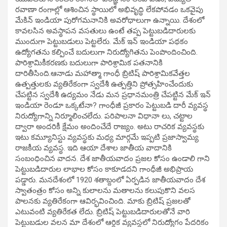
రవాణా రంగాల్లో ఆశించిన స్థాయిలో అభివృద్ధి లేకపోవడం ఒకవైపు
మేకిన్ ఇండియా పురోగమనానికి అవరోధాలుగా ఉన్నాయి. దేశంలో
కావలసిన అవస్థాపన వసతులు ఉంటే తప్ప పెట్టుబడిదారులకు
ముందుగా పెట్టుబడులు పెట్టలేరు. మేక్ ఇన్ ఇండియా పథకం
ఉద్యోగతను కల్పించే బదులుగా నిరుద్యోగితను పెంపొందించింది.
పారిశ్రామికీకరణకు బదులుగా పారిశ్రామిక పతనానికి
దారితీసింది.ఆనాడు మహాత్మా గాంధీ బ్రిటిష్ పారిశ్రామికవేత్తల
ఉత్పత్తులకు వ్యతిరేకంగా స్వదేశీ ఉత్పత్తిని ప్రోత్సహించేందుకు
చేపట్టిన స్వదేశీ ఉద్యమం నేడు మన ప్రధానమంత్రి చేపట్టిన మేక్ ఇన్
ఇండియా రెండూ ఒక్కటేనా? గాంధీజీ ప్రకారం పెట్టుబడి దారీ వ్యవస్థ
నిరుద్యోగాన్ని నిర్మూలించలేదు. పరిపాలనా విధానా లు, చట్టాల
ద్వారా అందరికీ క్షేమం అందించేదే రాజ్యం. అటు రాచరిక వ్యవస్థకు
ఇటు కమ్యూనిస్టు వ్యవస్థకు మధ్య మార్గమే ఇప్పటి ప్రజాస్వామ్య
రాజకీయ వ్యవస్థ. ఇది ఆయా దేశాల జాతీయ వాదానికి
సంబంధించిన వాదన. దేశ జాతీయవాదం ప్రజల కోసం ఉండాలి గాని
పెట్టుబడిదారుల లాభాల కోసం కాకూడదని గాంధీజీ అభిప్రాయ
పడ్డారు. మనదేశంలో 1920 శతాబ్దంలో ఏర్పడిన జాతీయవాదం దేశ
స్వాతంత్రం కోసం అన్ని కులాలను మతాలను కలుపుకొని వలస
పాలనకు వ్యతిరేకంగా ఆవిర్భవించింది. మాకు బ్రిటిష్ ప్రజలతో
ఎటువంటి వ్యతిరేకత లేదు. బ్రిటిష్ పెట్టుబడిదారులతోనే వారి
పెట్టుబడుల వలన మా దేశంలో ఆర్థిక వ్యవస్థలో నిరుద్యోగం పేదరికం