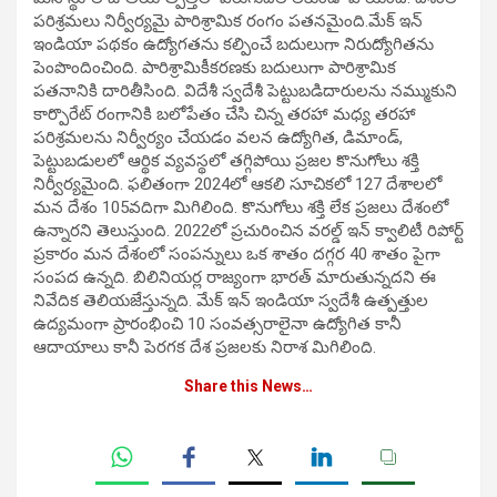
పరిశ్రమలు నిర్వీర్యమై పారిశ్రామిక రంగం పతనమైంది.మేక్ ఇన్
ఇండియా పథకం ఉద్యోగతను కల్పించే బదులుగా నిరుద్యోగితను
పెంపొందించింది. పారిశ్రామికీకరణకు బదులుగా పారిశ్రామిక
పతనానికి దారితీసింది. విదేశీ స్వదేశీ పెట్టుబడిదారులను నమ్ముకుని
కార్పొరేట్ రంగానికి బలోపేతం చేసి చిన్న తరహా మధ్య తరహా
పరిశ్రమలను నిర్వీర్యం చేయడం వలన ఉద్యోగిత, డిమాండ్,
పెట్టుబడులలో ఆర్థిక వ్యవస్థలో తగ్గిపోయి ప్రజల కొనుగోలు శక్తి
నిర్వీర్యమైంది. ఫలితంగా 2024లో ఆకలి సూచికలో 127 దేశాలలో
మన దేశం 105వదిగా మిగిలింది. కొనుగోలు శక్తి లేక ప్రజలు దేశంలో
ఉన్నారని తెలుస్తుంది. 2022లో ప్రచురించిన వరల్డ్ ఇన్ క్వాలిటీ రిపోర్ట్
ప్రకారం మన దేశంలో సంపన్నులు ఒక శాతం దగ్గర 40 శాతం పైగా
సంపద ఉన్నది. బిలినియర్ల రాజ్యంగా భారత్ మారుతున్నదని ఈ
నివేదిక తెలియజేస్తున్నది. మేక్ ఇన్ ఇండియా స్వదేశీ ఉత్పత్తుల
ఉద్యమంగా ప్రారంభించి 10 సంవత్సరాలైనా ఉద్యోగిత కానీ
ఆదాయాలు కానీ పెరగక దేశ ప్రజలకు నిరాశ మిగిలింది.
Share this News…