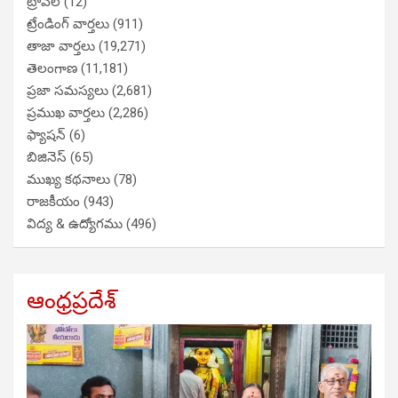
ట్రావెల్
(12)
ట్రేండింగ్ వార్తలు
(911)
తాజా వార్తలు
(19,271)
తెలంగాణ
(11,181)
ప్రజా సమస్యలు
(2,681)
ప్రముఖ వార్తలు
(2,286)
ఫ్యాషన్
(6)
బిజినెస్
(65)
ముఖ్య కథనాలు
(78)
రాజకీయం
(943)
విద్య & ఉద్యోగము
(496)
ఆంధ్రప్రదేశ్