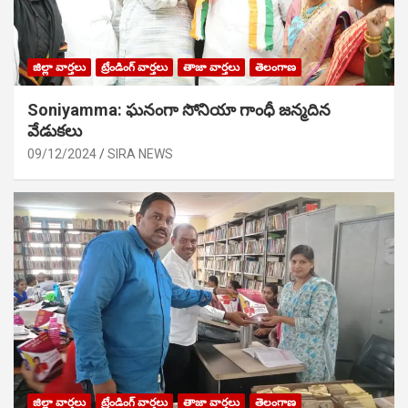
జిల్లా వార్తలు
ట్రేండింగ్ వార్తలు
తాజా వార్తలు
తెలంగాణ
Soniyamma: ఘ‌నంగా సోనియా గాంధీ జ‌న్మ‌దిన
వేడుక‌లు
09/12/2024
SIRA NEWS
జిల్లా వార్తలు
ట్రేండింగ్ వార్తలు
తాజా వార్తలు
తెలంగాణ