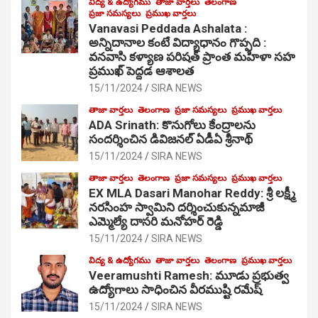
విద్య & ఉద్యోగము
తాజా వార్తలు
తెలంగాణ
ప్రజా సమస్యలు
ప్రముఖ వార్తలు
Vanavasi Peddada Ashalata :
అన్నిదానాల కంటే విద్యాధానం గొప్పది :
వనవాసి కళ్యాణ పరిషత్ ప్రాంత మహిళా సహ
ప్రముఖ్ పెద్దడ ఆశాలత
15/11/2024
SIRA NEWS
తాజా వార్తలు
తెలంగాణ
ప్రజా సమస్యలు
ప్రముఖ వార్తలు
ADA Srinath: కొనుగోలు కేంద్రాల‌ను
సంద‌ర్శించిన డివిజనల్ ఏడీఏ శ్రీనాథ్
15/11/2024
SIRA NEWS
తాజా వార్తలు
తెలంగాణ
ప్రజా సమస్యలు
ప్రముఖ వార్తలు
EX MLA Dasari Manohar Reddy: శ్రీ లక్ష్మీ
నరసింహ స్వామిని దర్శించుకున్నమాజీ
ఎమ్మెల్యే దాసరి మనోహర్ రెడ్డి
15/11/2024
SIRA NEWS
విద్య & ఉద్యోగము
తాజా వార్తలు
తెలంగాణ
ప్రముఖ వార్తలు
Veeramushti Ramesh: మూడు ప్రభుత్వ
ఉద్యోగాలు సాధించిన వీరముష్టి రమేష్
15/11/2024
SIRA NEWS