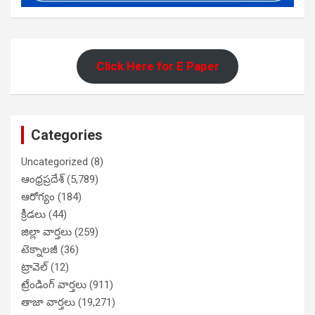
Click Here for E Paper
Categories
Uncategorized
(8)
ఆంధ్రప్రదేశ్
(5,789)
ఆరోగ్యం
(184)
క్రీడలు
(44)
జిల్లా వార్తలు
(259)
టెక్నాలజీ
(36)
ట్రావెల్
(12)
ట్రేండింగ్ వార్తలు
(911)
తాజా వార్తలు
(19,271)