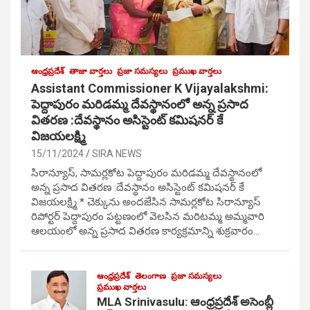
ఆంధ్రప్రదేశ్
తాజా వార్తలు
ప్రజా సమస్యలు
ప్రముఖ వార్తలు
Assistant Commissioner K Vijayalakshmi:
పెద్దాపురం మరిడమ్మ దేవస్థానంలో అన్న ప్రసాద
వితరణ :దేవస్థానం అసిస్టెంట్ కమిషనర్ కే
విజయలక్ష్మి
15/11/2024
SIRA NEWS
సిరాన్యూస్, సామర్లకోట పెద్దాపురం మరిడమ్మ దేవస్థానంలో
అన్న ప్రసాద వితరణ :దేవస్థానం అసిస్టెంట్ కమిషనర్ కే
విజయలక్ష్మి * చెక్కును అందజేసిన సామర్లకోట సిరాన్యూస్
రిపోర్టర్ పెద్దాపురం పట్టణంలో వెలసిన మరిటమ్మ అమ్మవారి
ఆలయంలో అన్న ప్రసాద వితరణ కార్యక్రమాన్ని శుక్రవారం…
ఆంధ్రప్రదేశ్
తెలంగాణ
ప్రజా సమస్యలు
ప్రముఖ వార్తలు
MLA Srinivasulu: ఆంధ్రప్రదేశ్ అసెంబ్లీ