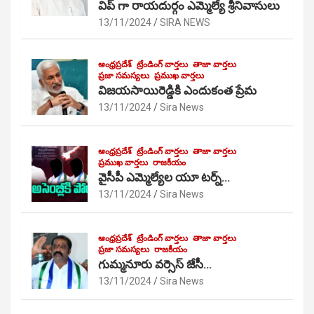
విప్ గా రాయదుర్గం ఎమ్మెల్యే శ్రీనివాసులు
13/11/2024
SIRA NEWS
ఆంధ్రప్రదేశ్
ట్రేండింగ్ వార్తలు
తాజా వార్తలు
ప్రజా సమస్యలు
ప్రముఖ వార్తలు
విజయసాయిరెడ్డికి ఎందుకంత ప్రేమ
13/11/2024
Sira News
ఆంధ్రప్రదేశ్
ట్రేండింగ్ వార్తలు
తాజా వార్తలు
ప్రముఖ వార్తలు
రాజకీయం
వైసీపీ ఎమ్మెల్యేల యూ టర్న్…
13/11/2024
Sira News
ఆంధ్రప్రదేశ్
ట్రేండింగ్ వార్తలు
తాజా వార్తలు
ప్రజా సమస్యలు
రాజకీయం
గుమ్మనూరు వర్సెస్ జేసీ…
13/11/2024
Sira News