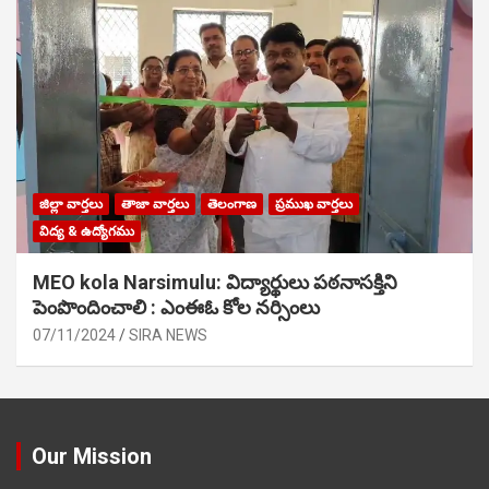
జిల్లా వార్తలు
తాజా వార్తలు
తెలంగాణ
ప్రముఖ వార్తలు
విద్య & ఉద్యోగము
MEO kola Narsimulu: విద్యార్థులు పఠ‌నాసక్తిని
పెంపొందించాలి : ఎంఈఓ కోల నర్సింలు
07/11/2024
SIRA NEWS
Our Mission