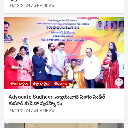
04/12/2024
SIRA NEWS
తాజా వార్తలు
జిల్లా వార్తలు
తెలంగాణ
Advocate Sudheer: న్యాయవాది సంగెం సుధీర్
కుమార్ కు సేవా పురస్కారం
24/11/2024
SIRA NEWS