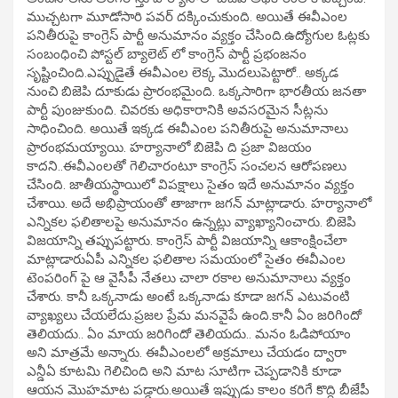
ముచ్చటగా మూడోసారి పవర్ దక్కించుకుంది. అయితే ఈవీఎంల
పనితీరుపై కాంగ్రెస్ పార్టీ అనుమానం వ్యక్తం చేసింది.ఉద్యోగుల ఓట్లకు
సంబంధించి పోస్టల్ బ్యాలెట్ లో కాంగ్రెస్ పార్టీ ప్రభంజనం
సృష్టించింది.ఎప్పుడైతే ఈవీఎంల లెక్క మొదలుపెట్టారో.. అక్కడ
నుంచి బిజెపి దూకుడు ప్రారంభమైంది. ఒక్కసారిగా భారతీయ జనతా
పార్టీ పుంజుకుంది. చివరకు అధికారానికి అవసరమైన సీట్లను
సాధించింది. అయితే ఇక్కడ ఈవీఎంల పనితీరుపై అనుమానాలు
ప్రారంభమయ్యాయి. హర్యానాలో బిజెపి ది ప్రజా విజయం
కాదని..ఈవీఎంలతో గెలిచారంటూ కాంగ్రెస్ సంచలన ఆరోపణలు
చేసింది. జాతీయస్థాయిలో విపక్షాలు సైతం ఇదే అనుమానం వ్యక్తం
చేశాయి. అదే అభిప్రాయంతో తాజాగా జగన్ మాట్లాడారు. హర్యానాలో
ఎన్నికల ఫలితాలపై అనుమానం ఉన్నట్లు వ్యాఖ్యానించారు. బిజెపి
విజయాన్ని తప్పుపట్టారు. కాంగ్రెస్ పార్టీ విజయాన్ని ఆకాంక్షించేలా
మాట్లాడారుఏపీ ఎన్నికల ఫలితాల సమయంలో సైతం ఈవీఎంల
టెంపరింగ్ పై ఆ వైసీపీ నేతలు చాలా రకాల అనుమానాలు వ్యక్తం
చేశారు. కానీ ఒక్కనాడు అంటే ఒక్కనాడు కూడా జగన్ ఎటువంటి
వ్యాఖ్యలు చేయలేదు.ప్రజల ప్రేమ మనవైపే ఉంది.కానీ ఏం జరిగిందో
తెలియదు.. ఏం మాయ జరిగిందో తెలియదు.. మనం ఓడిపోయాం
అని మాత్రమే అన్నారు. ఈవీఎంలలో అక్రమాలు చేయడం ద్వారా
ఎన్డీఏ కూటమి గెలిచింది అని మాట సూటిగా చెప్పడానికి కూడా
ఆయన మొహమాట పడ్డారు.అయితే ఇప్పుడు కాలం కరిగే కొద్ది బీజేపీ