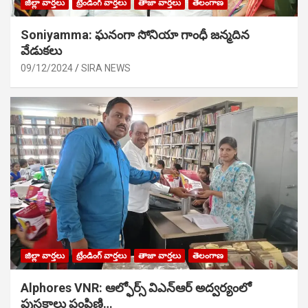
జిల్లా వార్తలు
ట్రేండింగ్ వార్తలు
తాజా వార్తలు
తెలంగాణ
Soniyamma: ఘ‌నంగా సోనియా గాంధీ జ‌న్మ‌దిన
వేడుక‌లు
09/12/2024
SIRA NEWS
జిల్లా వార్తలు
ట్రేండింగ్ వార్తలు
తాజా వార్తలు
తెలంగాణ
Alphores VNR: ఆల్ఫోర్స్ విఎన్ఆర్ అద్వర్యంలో
పుస్తకాలు పంపిణి…