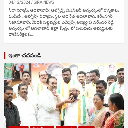
04/12/2024
SIRA NEWS
సిరా న్యూస్, ఆదిలాబాద్: ఆల్ఫోర్స్ విఎన్ఆర్ అద్వర్యంలో పుస్తకాలు
పంపిణి… ఆల్ఫోర్స్ విద్యాసంస్థల అధినేత ఆదిలాబాద్, కరీంనగర్,
నిజామాబాద్, మెదక్ పట్టభద్రుల ఎమ్మెల్సీ అభ్యర్థి వి నరేందర్ రెడ్డి
అధ్వర్యం లో ఆదిలాబాద్ జిల్లా కేంద్రం లో పలువురు అభ్యర్థులకు
పోటిప‌రీక్ష‌ల‌కు…
ఇంకా చదవండి