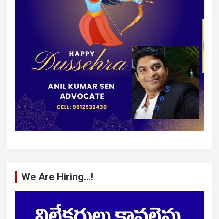
We Are Hiring…!