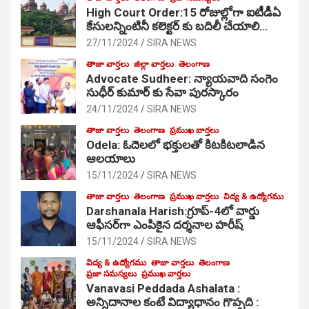
High Court Order:15 రోజుల్లోగా ఐటీడీఏ
కేసులన్నింటినీ కలెక్టర్ కు బదిలీ చేయాలి…
27/11/2024
SIRA NEWS
తాజా వార్తలు
జిల్లా వార్తలు
తెలంగాణ
Advocate Sudheer: న్యాయవాది సంగెం
సుధీర్ కుమార్ కు సేవా పురస్కారం
24/11/2024
SIRA NEWS
తాజా వార్తలు
తెలంగాణ
ప్రముఖ వార్తలు
Odela: ఓదెల‌లో భక్తులతో కిటకిటలాడిన
ఆల‌యాలు
15/11/2024
SIRA NEWS
తాజా వార్తలు
తెలంగాణ
ప్రముఖ వార్తలు
విద్య & ఉద్యోగము
Darshanala Harish:గ్రూప్-4లో వార్డు
ఆఫీసర్‌గా ఎంపికైన దర్శనాల హరీష్
15/11/2024
SIRA NEWS
విద్య & ఉద్యోగము
తాజా వార్తలు
తెలంగాణ
ప్రజా సమస్యలు
ప్రముఖ వార్తలు
Vanavasi Peddada Ashalata :
అన్నిదానాల కంటే విద్యాధానం గొప్పది :