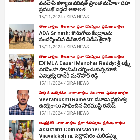
వనవాసి కళ్యాణ పరిషత్ ప్రాంత మహిళా సహ
ప్రముఖ్ పెద్దడ ఆశాలత
15/11/2024
SIRA NEWS
తాజా వార్తలు
తెలంగాణ
ప్రజా సమస్యలు
ప్రముఖ వార్తలు
ADA Srinath: కొనుగోలు కేంద్రాల‌ను
సంద‌ర్శించిన డివిజనల్ ఏడీఏ శ్రీనాథ్
15/11/2024
SIRA NEWS
తాజా వార్తలు
తెలంగాణ
ప్రజా సమస్యలు
ప్రముఖ వార్తలు
EX MLA Dasari Manohar Reddy: శ్రీ లక్ష్మీ
నరసింహ స్వామిని దర్శించుకున్నమాజీ
ఎమ్మెల్యే దాసరి మనోహర్ రెడ్డి
15/11/2024
SIRA NEWS
విద్య & ఉద్యోగము
తాజా వార్తలు
తెలంగాణ
ప్రముఖ వార్తలు
Veeramushti Ramesh: మూడు ప్రభుత్వ
ఉద్యోగాలు సాధించిన వీరముష్టి రమేష్
15/11/2024
SIRA NEWS
ఆంధ్రప్రదేశ్
తాజా వార్తలు
ప్రజా సమస్యలు
ప్రముఖ వార్తలు
Assistant Commissioner K
Vijayalakshmi: పెద్దాపురం మరిడమ్మ