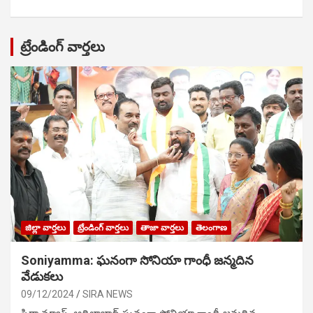
ట్రేండింగ్ వార్తలు
జిల్లా వార్తలు
ట్రేండింగ్ వార్తలు
తాజా వార్తలు
తెలంగాణ
Soniyamma: ఘ‌నంగా సోనియా గాంధీ జ‌న్మ‌దిన
వేడుక‌లు
09/12/2024
SIRA NEWS