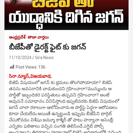
ఆంధ్రప్రదేశ్
తాజా వార్తలు
బీజేపీతో డైరక్ట్ ఫైట్ కు జగన్
11/10/2024
Sira News
Post Views:
136
సిరా న్యూస్,విజయవాడ;
బిజెపి విషయంలో జగన్ కు భ్రమలు తొలగిపోయాయా? బిజెపి
తనను అవసరానికి వాడుకుందని గ్రహించారా?మున్ముందు ఆ
పార్టీతో ఇబ్బందికర పరిస్థితులు తప్పవని గ్రహించారా? అంటే
అవుననే సమాధానం వినిపిస్తోంది.ఇప్పటివరకు బిజెపి విషయంలో
జగన్ చాలా రకాలుగా ఆలోచించారు.ఆ పార్టీపై పెద్దగా ఆరోపణలు
కూడా చేయలేదు.అయితే ఉన్నట్టుండి ఇప్పుడు బీజేపీని టార్గెట్
చేసుకోవడం విశేషం.జమ్మూ కాశ్మీర్ తో పాటు హర్యానా అసెంబ్లీ
ఎన్నికల ఫలితాలు వచ్చిన సంగతి తెలిసిందే.ఎగ్జిట్ పోల్స్
అంచనాలను తిరగరాస్తు హర్యానాలో బిజెపి అధికారంలోకి వచ్చింది.