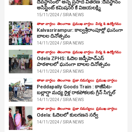
దేవస్థానంలో అన్న ప్రసాద వితరణ :దేవస్థానం
అసిస్టెంట్ కమిషనర్ కే విజయలక్ష్మి
15/11/2024
SIRA NEWS
తాజా వార్తలు
తెలంగాణ
ప్రముఖ వార్తలు
విద్య & ఉద్యోగము
Kalvasrirampur: కాల్వశ్రీరాంపూర్లో ఘనంగా
బాలల దినోత్సవం
14/11/2024
SIRA NEWS
తాజా వార్తలు
తెలంగాణ
ప్రముఖ వార్తలు
విద్య & ఉద్యోగము
Odela ZPHS: ఓదెల జ‌డ్పీహెచ్ఎస్
పాఠ‌శాల‌లో ఘనంగా బాలల దినోత్సవం
14/11/2024
SIRA NEWS
తాజా వార్తలు
తెలంగాణ
ప్రజా సమస్యలు
ప్రముఖ వార్తలు
Peddapally Goods Train : కాజీపేట-
బల్లార్షా మధ్య రైళ్ల రాకపోకలకు గ్రీన్ సిగ్నల్
14/11/2024
SIRA NEWS
తాజా వార్తలు
తెలంగాణ
ప్రజా సమస్యలు
ప్రముఖ వార్తలు
Odela: ఓదెలలో కులగణన సర్వే
14/11/2024
SIRA NEWS