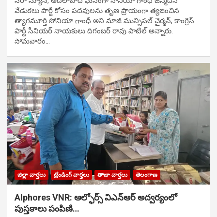
సిరా న్యూస్, ఆదిలాబాద్ ఘ‌నంగా సోనియా గాంధీ జ‌న్మ‌దిన
వేడుక‌లు పార్టీ కోసం ప‌ద‌వుల‌ను తృణ ప్రాయంగా త్య‌జించిన
త్యాగమూర్తి సోనియా గాంధీ అని మాజీ మున్సిప‌ల్ చైర్మ‌న్, కాంగ్రెస్
పార్టీ సీనియ‌ర్ నాయ‌కులు దిగంబ‌ర్ రావు పాటిల్ అన్నారు.
సోమవారం…
జిల్లా వార్తలు
ట్రేండింగ్ వార్తలు
తాజా వార్తలు
తెలంగాణ
Alphores VNR: ఆల్ఫోర్స్ విఎన్ఆర్ అద్వర్యంలో
పుస్తకాలు పంపిణి…