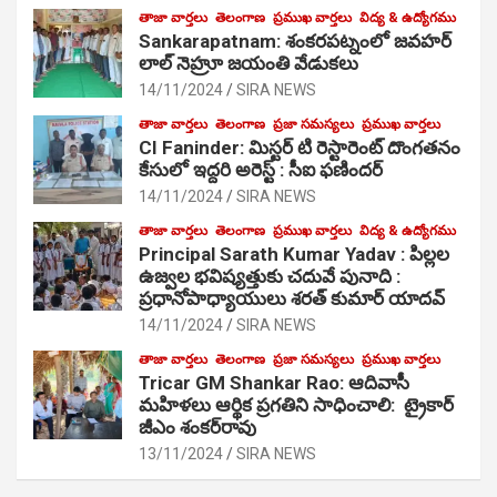
తాజా వార్తలు
తెలంగాణ
ప్రముఖ వార్తలు
విద్య & ఉద్యోగము
Sankarapatnam: శంకరపట్నంలో జవహర్
లాల్ నెహ్రూ జయంతి వేడుకలు
14/11/2024
SIRA NEWS
తాజా వార్తలు
తెలంగాణ
ప్రజా సమస్యలు
ప్రముఖ వార్తలు
CI Faninder: మిస్టర్ టి రెస్టారెంట్ దొంగతనం
కేసులో ఇద్దరి అరెస్ట్ : సీఐ ఫణిందర్
14/11/2024
SIRA NEWS
తాజా వార్తలు
తెలంగాణ
ప్రముఖ వార్తలు
విద్య & ఉద్యోగము
Principal Sarath Kumar Yadav : పిల్లల
ఉజ్వల భవిష్యత్తుకు చదువే పునాది :
ప్రధానోపాధ్యాయులు శరత్ కుమార్ యాదవ్
14/11/2024
SIRA NEWS
తాజా వార్తలు
తెలంగాణ
ప్రజా సమస్యలు
ప్రముఖ వార్తలు
Tricar GM Shankar Rao: ఆదివాసీ
మహిళలు ఆర్థిక ప్రగతిని సాధించాలి: ట్రైకార్
జీఎం శంకర్‌రావు
13/11/2024
SIRA NEWS