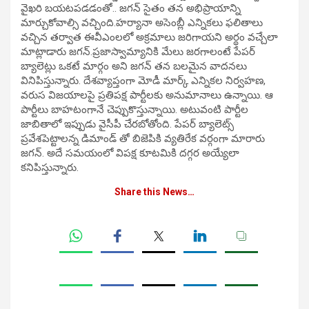
వైఖరి బయటపడడంతో.. జగన్ సైతం తన అభిప్రాయాన్ని
మార్చుకోవాల్సి వచ్చింది.హర్యానా అసెంబ్లీ ఎన్నికలు ఫలితాలు
వచ్చిన తర్వాత ఈవీఎంలలో అక్రమాలు జరిగాయని అర్థం వచ్చేలా
మాట్లాడారు జగన్.ప్రజాస్వామ్యానికి మేలు జరగాలంటే పేపర్
బ్యాలెట్లు ఒకటే మార్గం అని జగన్ తన బలమైన వాదనలు
వినిపిస్తున్నారు. దేశవ్యాప్తంగా మోడీ మార్క్ ఎన్నికల నిర్వహణ,
వరుస విజయాలపై ప్రతిపక్ష పార్టీలకు అనుమానాలు ఉన్నాయి. ఆ
పార్టీలు బాహటంగానే చెప్పుకొస్తున్నాయి. అటువంటి పార్టీల
జాబితాలో ఇప్పుడు వైసీపీ చేరబోతోంది. పేపర్ బ్యాలెట్స్
ప్రవేశపెట్టాలన్న డిమాండ్ తో బిజెపికి వ్యతిరేక వర్గంగా మారారు
జగన్. అదే సమయంలో విపక్ష కూటమికి దగ్గర అయ్యేలా
కనిపిస్తున్నారు.
Share this News…