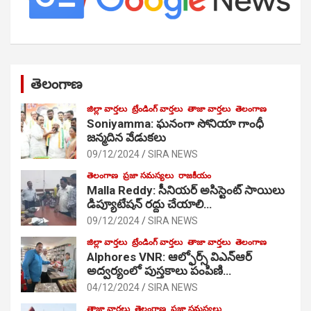
తెలంగాణ
జిల్లా వార్తలు
ట్రేండింగ్ వార్తలు
తాజా వార్తలు
తెలంగాణ
Soniyamma: ఘ‌నంగా సోనియా గాంధీ
జ‌న్మ‌దిన వేడుక‌లు
09/12/2024
SIRA NEWS
తెలంగాణ
ప్రజా సమస్యలు
రాజకీయం
Malla Reddy: సీనియర్ అసిస్టెంట్ సాయిలు
డిప్యూటేషన్ రద్దు చేయాలి…
09/12/2024
SIRA NEWS
జిల్లా వార్తలు
ట్రేండింగ్ వార్తలు
తాజా వార్తలు
తెలంగాణ
Alphores VNR: ఆల్ఫోర్స్ విఎన్ఆర్
అద్వర్యంలో పుస్తకాలు పంపిణి…
04/12/2024
SIRA NEWS
తాజా వార్తలు
తెలంగాణ
ప్రజా సమస్యలు