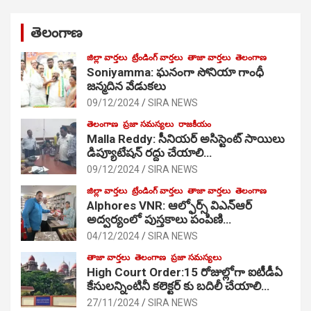
తెలంగాణ
జిల్లా వార్తలు
ట్రేండింగ్ వార్తలు
తాజా వార్తలు
తెలంగాణ
Soniyamma: ఘ‌నంగా సోనియా గాంధీ
జ‌న్మ‌దిన వేడుక‌లు
09/12/2024
SIRA NEWS
తెలంగాణ
ప్రజా సమస్యలు
రాజకీయం
Malla Reddy: సీనియర్ అసిస్టెంట్ సాయిలు
డిప్యూటేషన్ రద్దు చేయాలి…
09/12/2024
SIRA NEWS
జిల్లా వార్తలు
ట్రేండింగ్ వార్తలు
తాజా వార్తలు
తెలంగాణ
Alphores VNR: ఆల్ఫోర్స్ విఎన్ఆర్
అద్వర్యంలో పుస్తకాలు పంపిణి…
04/12/2024
SIRA NEWS
తాజా వార్తలు
తెలంగాణ
ప్రజా సమస్యలు
High Court Order:15 రోజుల్లోగా ఐటీడీఏ
కేసులన్నింటినీ కలెక్టర్ కు బదిలీ చేయాలి…
27/11/2024
SIRA NEWS