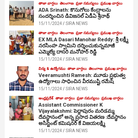
తాజా వార్తలు
తెలంగాణ
ప్రజా సమస్యలు
ప్రముఖ వార్తలు
ADA Srinath: కొనుగోలు కేంద్రాల‌ను
సంద‌ర్శించిన డివిజనల్ ఏడీఏ శ్రీనాథ్
15/11/2024
SIRA NEWS
తాజా వార్తలు
తెలంగాణ
ప్రజా సమస్యలు
ప్రముఖ వార్తలు
EX MLA Dasari Manohar Reddy: శ్రీ లక్ష్మీ
నరసింహ స్వామిని దర్శించుకున్నమాజీ
ఎమ్మెల్యే దాసరి మనోహర్ రెడ్డి
15/11/2024
SIRA NEWS
విద్య & ఉద్యోగము
తాజా వార్తలు
తెలంగాణ
ప్రముఖ వార్తలు
Veeramushti Ramesh: మూడు ప్రభుత్వ
ఉద్యోగాలు సాధించిన వీరముష్టి రమేష్
15/11/2024
SIRA NEWS
ఆంధ్రప్రదేశ్
తాజా వార్తలు
ప్రజా సమస్యలు
ప్రముఖ వార్తలు
Assistant Commissioner K
Vijayalakshmi: పెద్దాపురం మరిడమ్మ
దేవస్థానంలో అన్న ప్రసాద వితరణ :దేవస్థానం
అసిస్టెంట్ కమిషనర్ కే విజయలక్ష్మి
15/11/2024
SIRA NEWS