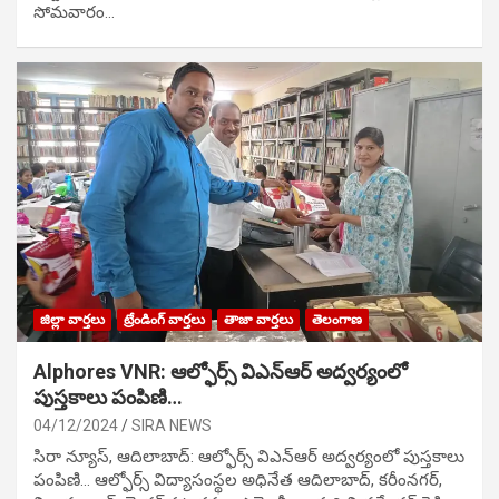
సోమవారం…
జిల్లా వార్తలు
ట్రేండింగ్ వార్తలు
తాజా వార్తలు
తెలంగాణ
Alphores VNR: ఆల్ఫోర్స్ విఎన్ఆర్ అద్వర్యంలో
పుస్తకాలు పంపిణి…
04/12/2024
SIRA NEWS
సిరా న్యూస్, ఆదిలాబాద్: ఆల్ఫోర్స్ విఎన్ఆర్ అద్వర్యంలో పుస్తకాలు
పంపిణి… ఆల్ఫోర్స్ విద్యాసంస్థల అధినేత ఆదిలాబాద్, కరీంనగర్,