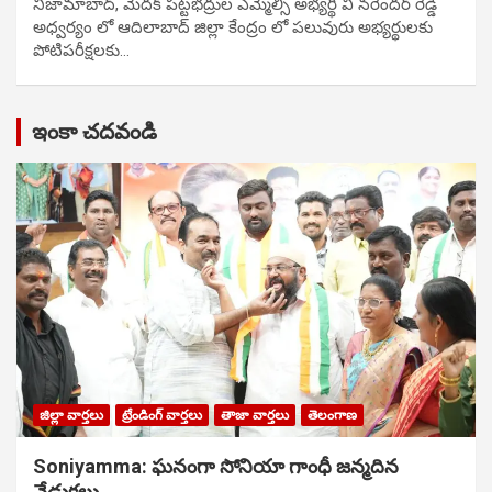
నిజామాబాద్, మెదక్ పట్టభద్రుల ఎమ్మెల్సీ అభ్యర్థి వి నరేందర్ రెడ్డి
అధ్వర్యం లో ఆదిలాబాద్ జిల్లా కేంద్రం లో పలువురు అభ్యర్థులకు
పోటిప‌రీక్ష‌ల‌కు…
ఇంకా చదవండి
జిల్లా వార్తలు
ట్రేండింగ్ వార్తలు
తాజా వార్తలు
తెలంగాణ
Soniyamma: ఘ‌నంగా సోనియా గాంధీ జ‌న్మ‌దిన
వేడుక‌లు