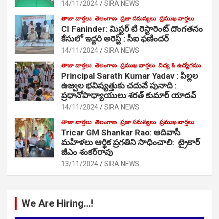
14/11/2024
SIRA NEWS
తాజా వార్తలు
తెలంగాణ
ప్రజా సమస్యలు
ప్రముఖ వార్తలు
CI Faninder: మిస్టర్ టి రెస్టారెంట్ దొంగతనం
కేసులో ఇద్దరి అరెస్ట్ : సీఐ ఫణిందర్
14/11/2024
SIRA NEWS
తాజా వార్తలు
తెలంగాణ
ప్రముఖ వార్తలు
విద్య & ఉద్యోగము
Principal Sarath Kumar Yadav : పిల్లల
ఉజ్వల భవిష్యత్తుకు చదువే పునాది :
ప్రధానోపాధ్యాయులు శరత్ కుమార్ యాదవ్
14/11/2024
SIRA NEWS
తాజా వార్తలు
తెలంగాణ
ప్రజా సమస్యలు
ప్రముఖ వార్తలు
Tricar GM Shankar Rao: ఆదివాసీ
మహిళలు ఆర్థిక ప్రగతిని సాధించాలి: ట్రైకార్
జీఎం శంకర్‌రావు
13/11/2024
SIRA NEWS
We Are Hiring…!