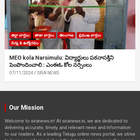
జిల్లా వార్తలు
తాజా వార్తలు
తెలంగాణ
ప్రముఖ వార్తలు
విద్య & ఉద్యోగము
MEO kola Narsimulu: విద్యార్థులు పఠ‌నాసక్తిని
పెంపొందించాలి : ఎంఈఓ కోల నర్సింలు
07/11/2024
SIRA NEWS
Our Mission
Welcome to siranews.in! At siranews.in, we are dedicated to
delivering accurate, timely, and relevant news and information
to our readers. As a leading Telugu online news portal, we strive