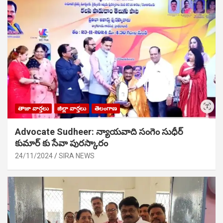
తాజా వార్తలు
జిల్లా వార్తలు
తెలంగాణ
Advocate Sudheer: న్యాయవాది సంగెం సుధీర్
కుమార్ కు సేవా పురస్కారం
24/11/2024
SIRA NEWS