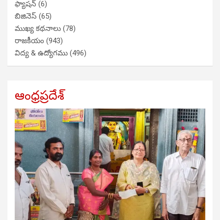
ఫ్యాషన్
(6)
బిజినెస్
(65)
ముఖ్య కథనాలు
(78)
రాజకీయం
(943)
విద్య & ఉద్యోగము
(496)
ఆంధ్రప్రదేశ్