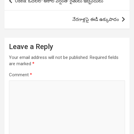
Odela: ఓదెలలో అకాల వ‌ర్షంతో రైతులు ఇబ్బందులు
navigation
నేరగాళ్లపై ఈడీ ఉక్కుపాదం
Leave a Reply
Your email address will not be published.
Required fields
are marked
*
Comment
*