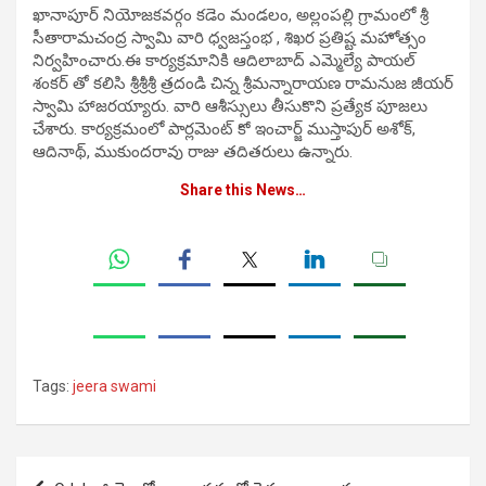
ఖానాపూర్ నియోజకవర్గం కడెం మండలం, అల్లంపల్లి గ్రామంలో శ్రీ
సీతారామచంద్ర స్వామి వారి ధ్వజస్తంభ , శిఖర ప్రతిష్ట మహోత్సం
నిర్వ‌హించారు.ఈ కార్య‌క్ర‌మానికి ఆదిలాబాద్ ఎమ్మెల్యే పాయల్
శంకర్ తో కలిసి శ్రీశ్రీశ్రీ త్రదండి చిన్న శ్రీమన్నారాయణ రామనుజ జీయర్
స్వామి హాజ‌ర‌య్యారు. వారి ఆశీస్సులు తీసుకొని ప్రత్యేక పూజలు
చేశారు. కార్యక్రమంలో పార్లమెంట్ కో ఇంచార్జ్ ముస్తాపుర్ అశోక్,
ఆదినాథ్, ముకుందరావు రాజు తదితరులు ఉన్నారు.
Share this News…
Tags:
jeera swami
Post