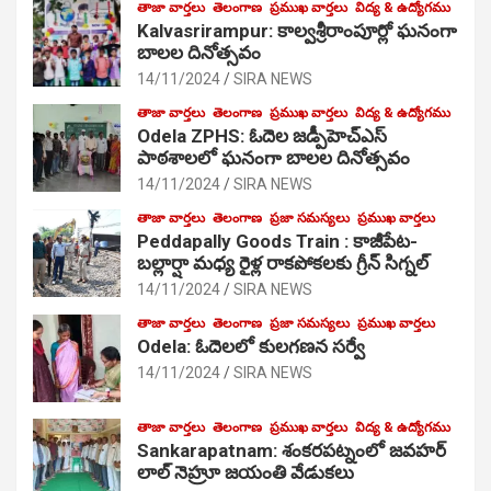
తాజా వార్తలు
తెలంగాణ
ప్రముఖ వార్తలు
విద్య & ఉద్యోగము
Kalvasrirampur: కాల్వశ్రీరాంపూర్లో ఘనంగా
బాలల దినోత్సవం
14/11/2024
SIRA NEWS
తాజా వార్తలు
తెలంగాణ
ప్రముఖ వార్తలు
విద్య & ఉద్యోగము
Odela ZPHS: ఓదెల జ‌డ్పీహెచ్ఎస్
పాఠ‌శాల‌లో ఘనంగా బాలల దినోత్సవం
14/11/2024
SIRA NEWS
తాజా వార్తలు
తెలంగాణ
ప్రజా సమస్యలు
ప్రముఖ వార్తలు
Peddapally Goods Train : కాజీపేట-
బల్లార్షా మధ్య రైళ్ల రాకపోకలకు గ్రీన్ సిగ్నల్
14/11/2024
SIRA NEWS
తాజా వార్తలు
తెలంగాణ
ప్రజా సమస్యలు
ప్రముఖ వార్తలు
Odela: ఓదెలలో కులగణన సర్వే
14/11/2024
SIRA NEWS
తాజా వార్తలు
తెలంగాణ
ప్రముఖ వార్తలు
విద్య & ఉద్యోగము
Sankarapatnam: శంకరపట్నంలో జవహర్
లాల్ నెహ్రూ జయంతి వేడుకలు