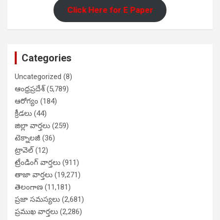
Click Here for E Paper
Categories
Uncategorized
(8)
ఆంధ్రప్రదేశ్
(5,789)
ఆరోగ్యం
(184)
క్రీడలు
(44)
జిల్లా వార్తలు
(259)
టెక్నాలజీ
(36)
ట్రావెల్
(12)
ట్రేండింగ్ వార్తలు
(911)
తాజా వార్తలు
(19,271)
తెలంగాణ
(11,181)
ప్రజా సమస్యలు
(2,681)
ప్రముఖ వార్తలు
(2,286)