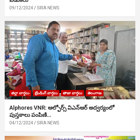
09/12/2024
SIRA NEWS
జిల్లా వార్తలు
ట్రేండింగ్ వార్తలు
తాజా వార్తలు
తెలంగాణ
Alphores VNR: ఆల్ఫోర్స్ విఎన్ఆర్ అద్వర్యంలో
పుస్తకాలు పంపిణి…
04/12/2024
SIRA NEWS