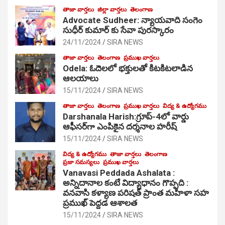
తాజా వార్తలు
జిల్లా వార్తలు
తెలంగాణ
Advocate Sudheer: న్యాయవాది సంగెం
సుధీర్ కుమార్ కు సేవా పురస్కారం
24/11/2024
SIRA NEWS
తాజా వార్తలు
తెలంగాణ
ప్రముఖ వార్తలు
Odela: ఓదెల‌లో భక్తులతో కిటకిటలాడిన
ఆల‌యాలు
15/11/2024
SIRA NEWS
తాజా వార్తలు
తెలంగాణ
ప్రముఖ వార్తలు
విద్య & ఉద్యోగము
Darshanala Harish:గ్రూప్-4లో వార్డు
ఆఫీసర్‌గా ఎంపికైన దర్శనాల హరీష్
15/11/2024
SIRA NEWS
విద్య & ఉద్యోగము
తాజా వార్తలు
తెలంగాణ
ప్రజా సమస్యలు
ప్రముఖ వార్తలు
Vanavasi Peddada Ashalata :
అన్నిదానాల కంటే విద్యాధానం గొప్పది :
వనవాసి కళ్యాణ పరిషత్ ప్రాంత మహిళా సహ
ప్రముఖ్ పెద్దడ ఆశాలత
15/11/2024
SIRA NEWS