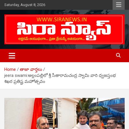
Skip
Saturday, August 8, 2026
to
content
Telugu Online News Daily
SIRA NEWS
Home
తాజా వార్తలు
jeera swami:అల్లంపల్లిలో శ్రీ సీతారామచంద్ర స్వామి వారి ధ్వజస్తంభ
శిఖర ప్రతిష్ట మహోత్సవం