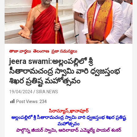
తాజా వార్తలు
తెలంగాణ
ప్రజా సమస్యలు
jeera swami:అల్లంపల్లిలో శ్రీ
సీతారామచంద్ర స్వామి వారి ధ్వజస్తంభ
శిఖర ప్రతిష్ట మహోత్సవం
19/04/2024
SIRA NEWS
Post Views:
234
సిరాన్యూస్‌,ఖానాపూర్
అల్లంపల్లిలో శ్రీ సీతారామచంద్ర స్వామి వారి ధ్వజస్తంభ శిఖర ప్రతిష్ట
మహోత్సవం
పాల్గొన్న జీయర్ స్వామి, ఆదిలాబాద్ ఎమ్మెల్యే పాయల్ శంకర్