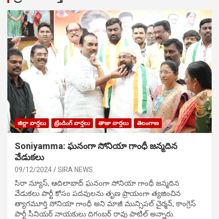
జిల్లా వార్తలు
ట్రేండింగ్ వార్తలు
తాజా వార్తలు
తెలంగాణ
Soniyamma: ఘ‌నంగా సోనియా గాంధీ జ‌న్మ‌దిన
వేడుక‌లు
09/12/2024
SIRA NEWS
సిరా న్యూస్, ఆదిలాబాద్ ఘ‌నంగా సోనియా గాంధీ జ‌న్మ‌దిన
వేడుక‌లు పార్టీ కోసం ప‌ద‌వుల‌ను తృణ ప్రాయంగా త్య‌జించిన
త్యాగమూర్తి సోనియా గాంధీ అని మాజీ మున్సిప‌ల్ చైర్మ‌న్, కాంగ్రెస్
పార్టీ సీనియ‌ర్ నాయ‌కులు దిగంబ‌ర్ రావు పాటిల్ అన్నారు.