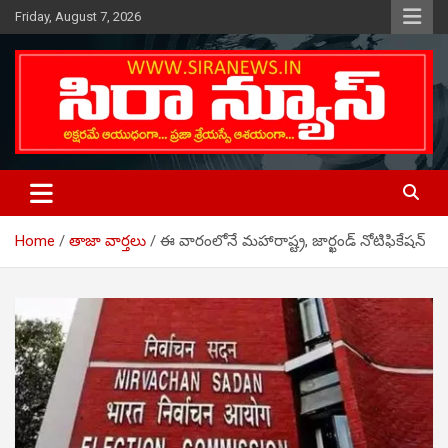
Skip
Friday, August 7, 2026
to
content
Telugu Online News Daily
SIRA NEWS
Home
తాజా వార్తలు
ఈ వారంలోనే మహారాష్ట్ర, జార్ఖండ్ నోటిఫికేషన్