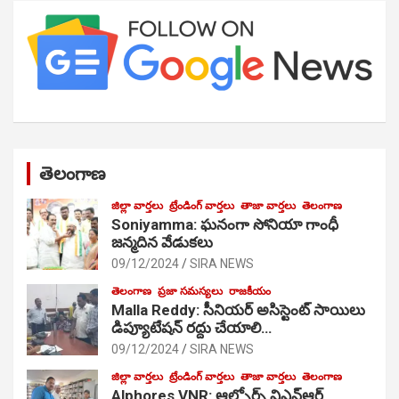
తెలంగాణ
జిల్లా వార్తలు
ట్రేండింగ్ వార్తలు
తాజా వార్తలు
తెలంగాణ
Soniyamma: ఘ‌నంగా సోనియా గాంధీ
జ‌న్మ‌దిన వేడుక‌లు
09/12/2024
SIRA NEWS
తెలంగాణ
ప్రజా సమస్యలు
రాజకీయం
Malla Reddy: సీనియర్ అసిస్టెంట్ సాయిలు
డిప్యూటేషన్ రద్దు చేయాలి…
09/12/2024
SIRA NEWS
జిల్లా వార్తలు
ట్రేండింగ్ వార్తలు
తాజా వార్తలు
తెలంగాణ
Alphores VNR: ఆల్ఫోర్స్ విఎన్ఆర్