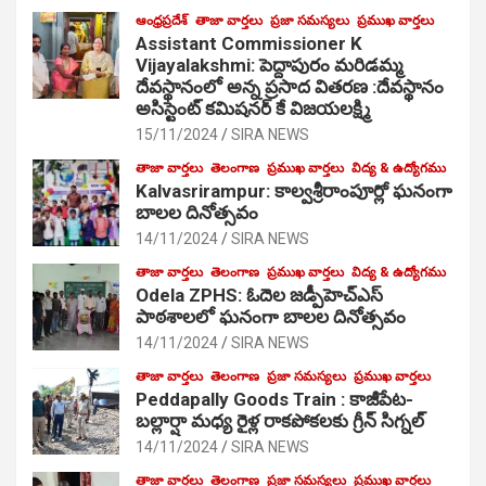
ఆంధ్రప్రదేశ్
తాజా వార్తలు
ప్రజా సమస్యలు
ప్రముఖ వార్తలు
Assistant Commissioner K
Vijayalakshmi: పెద్దాపురం మరిడమ్మ
దేవస్థానంలో అన్న ప్రసాద వితరణ :దేవస్థానం
అసిస్టెంట్ కమిషనర్ కే విజయలక్ష్మి
15/11/2024
SIRA NEWS
తాజా వార్తలు
తెలంగాణ
ప్రముఖ వార్తలు
విద్య & ఉద్యోగము
Kalvasrirampur: కాల్వశ్రీరాంపూర్లో ఘనంగా
బాలల దినోత్సవం
14/11/2024
SIRA NEWS
తాజా వార్తలు
తెలంగాణ
ప్రముఖ వార్తలు
విద్య & ఉద్యోగము
Odela ZPHS: ఓదెల జ‌డ్పీహెచ్ఎస్
పాఠ‌శాల‌లో ఘనంగా బాలల దినోత్సవం
14/11/2024
SIRA NEWS
తాజా వార్తలు
తెలంగాణ
ప్రజా సమస్యలు
ప్రముఖ వార్తలు
Peddapally Goods Train : కాజీపేట-
బల్లార్షా మధ్య రైళ్ల రాకపోకలకు గ్రీన్ సిగ్నల్
14/11/2024
SIRA NEWS
తాజా వార్తలు
తెలంగాణ
ప్రజా సమస్యలు
ప్రముఖ వార్తలు