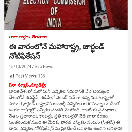
తాజా వార్తలు
తెలంగాణ
ఈ వారంలోనే మహారాష్ట్ర, జార్ఖండ్
నోటిఫికేషన్
15/10/2024
Sira News
Post Views:
136
సిరా న్యూస్,న్యూఢిల్లీ;
భారతదేశంలో మరో మినీ ఎన్నికల సమరానికి వేళ అయ్యంది.
దేశంలోనే జీఎస్డీపీ, జీడీపీలో నెంబర్ వన్ గా ఉన్న మహారాష్ట్రతో
పాటు ఝార్ఖండ్‌ రాష్ట్రానికి అసెంబ్లీ ఎన్నికలు జరగనున్నాయి. దీంతో
ఆయా రాష్ట్రాల్లో ఎన్నికల సందడి నెలకొంది. రాజకీయ ప్రసంగాలు,
నేతల ప్రచారాలు, కౌంటర్లు, ప్రతి కౌంటర్లతో వేడి వాతావరణం
సంతరించుకోనుంది.ఈ మేరకు భారత ఎన్నికల సంఘం (సీఈసీ) ఈ
వారం ఎన్నికల నోటిఫికేషన్ ను ప్రకటించే అవకాశం ఉందని అధికారిక