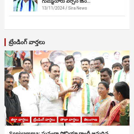
గుమ్మనూరు వర్సెస్ జేసీ…
13/11/2024
Sira News
ట్రేండింగ్ వార్తలు
జిల్లా వార్తలు
ట్రేండింగ్ వార్తలు
తాజా వార్తలు
తెలంగాణ
Soniyamma: ఘ‌నంగా సోనియా గాంధీ జ‌న్మ‌దిన