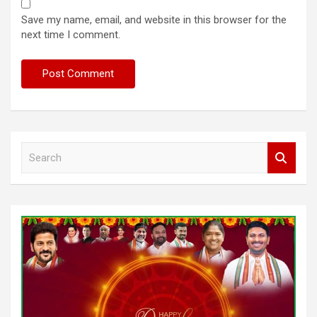
Save my name, email, and website in this browser for the
next time I comment.
S
e
a
r
c
h