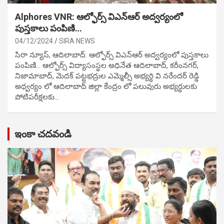
Alphores VNR: ఆల్ఫోర్స్ విఎన్ఆర్ అద్వర్యంలో
పుస్తకాలు పంపిణి…
04/12/2024
SIRA NEWS
సిరా న్యూస్, ఆదిలాబాద్: ఆల్ఫోర్స్ విఎన్ఆర్ అద్వర్యంలో పుస్తకాలు
పంపిణి… ఆల్ఫోర్స్ విద్యాసంస్థల అధినేత ఆదిలాబాద్, కరీంనగర్,
నిజామాబాద్, మెదక్ పట్టభద్రుల ఎమ్మెల్సీ అభ్యర్థి వి నరేందర్ రెడ్డి
అధ్వర్యం లో ఆదిలాబాద్ జిల్లా కేంద్రం లో పలువురు అభ్యర్థులకు
పోటిప‌రీక్ష‌ల‌కు…
ఇంకా చదవండి