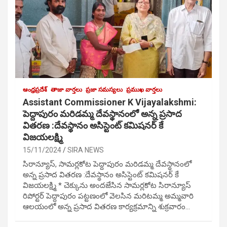
ఆంధ్రప్రదేశ్
తాజా వార్తలు
ప్రజా సమస్యలు
ప్రముఖ వార్తలు
Assistant Commissioner K Vijayalakshmi:
పెద్దాపురం మరిడమ్మ దేవస్థానంలో అన్న ప్రసాద
వితరణ :దేవస్థానం అసిస్టెంట్ కమిషనర్ కే
విజయలక్ష్మి
15/11/2024
SIRA NEWS
సిరాన్యూస్, సామర్లకోట పెద్దాపురం మరిడమ్మ దేవస్థానంలో
అన్న ప్రసాద వితరణ :దేవస్థానం అసిస్టెంట్ కమిషనర్ కే
విజయలక్ష్మి * చెక్కును అందజేసిన సామర్లకోట సిరాన్యూస్
రిపోర్టర్ పెద్దాపురం పట్టణంలో వెలసిన మరిటమ్మ అమ్మవారి
ఆలయంలో అన్న ప్రసాద వితరణ కార్యక్రమాన్ని శుక్రవారం…