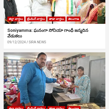
జిల్లా వార్తలు
ట్రేండింగ్ వార్తలు
తాజా వార్తలు
తెలంగాణ
Soniyamma: ఘ‌నంగా సోనియా గాంధీ జ‌న్మ‌దిన
వేడుక‌లు
09/12/2024
SIRA NEWS
జిల్లా వార్తలు
ట్రేండింగ్ వార్తలు
తాజా వార్తలు
తెలంగాణ