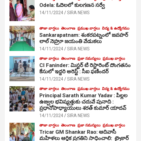
Odela: ఓదెలలో కులగణన సర్వే
14/11/2024
SIRA NEWS
తాజా వార్తలు
తెలంగాణ
ప్రముఖ వార్తలు
విద్య & ఉద్యోగము
Sankarapatnam: శంకరపట్నంలో జవహర్
లాల్ నెహ్రూ జయంతి వేడుకలు
14/11/2024
SIRA NEWS
తాజా వార్తలు
తెలంగాణ
ప్రజా సమస్యలు
ప్రముఖ వార్తలు
CI Faninder: మిస్టర్ టి రెస్టారెంట్ దొంగతనం
కేసులో ఇద్దరి అరెస్ట్ : సీఐ ఫణిందర్
14/11/2024
SIRA NEWS
తాజా వార్తలు
తెలంగాణ
ప్రముఖ వార్తలు
విద్య & ఉద్యోగము
Principal Sarath Kumar Yadav : పిల్లల
ఉజ్వల భవిష్యత్తుకు చదువే పునాది :
ప్రధానోపాధ్యాయులు శరత్ కుమార్ యాదవ్
14/11/2024
SIRA NEWS
తాజా వార్తలు
తెలంగాణ
ప్రజా సమస్యలు
ప్రముఖ వార్తలు
Tricar GM Shankar Rao: ఆదివాసీ
మహిళలు ఆర్థిక ప్రగతిని సాధించాలి: ట్రైకార్