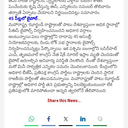
తమ సొంత రాష్ట్రానికి, స్వస్థలాలకు వెళ్తారు. ఓటింగ్ శాతం
పెంచేందుకు కృషి చేస్తున్న ఈసీ, ఎన్నికలను నవంబర్‌ తొలివారం
తర్వాతే ఏర్పాటు చేయాలని నిర్ణయించినట్లు సమాచారం.
45 సీట్లలో బైపోల్…
మహారాష్ట్ర, ఝార్ఖండ్‌ రాష్ట్రాలతో పాటు దేశవ్యాప్తంగా అధిక స్థానాల్లో
సీఈసీ బైపోల్స్ నిర్వహించనుందని అధికార వర్గాలు
అంటున్నాయి.పలు రాష్ట్రాల్లోని దాదాపు 45 అసెంబ్లీ
నియోజకవర్గాలకు, రెండు లోక్ సభ స్థానాలకు బైపోల్స్
నిర్వహించనున్నట్లు పేర్కొన్నాయి. ఇక పశ్చిమ బంగాల్లోని బసిర్‌హట్‌
ఎంపీ, తృణమూల్‌ కాంగ్రెస్‌ నేత షేక్‌ నూరల్‌ ఇస్లాం మృతి చెందడంతో
బైపోల్ జరగాల్సిన అనివార్య పరిస్థితి నెలకొంది. దీంతో దేశవ్యాప్తంగా
మరో మినీ సార్వత్రిక ఎన్నికల సమరం మొదలుకానుంది. కేంద్రంలోని
అధికార బీజేపీ, ప్రతిపక్ష కాంగ్రెస్ పార్టీలు రాష్ట్రాలకు చెందిన స్థానిక
రాజకీయ పార్టీలతో తలపడనున్నాయి. మహారాష్ట్రతో పాటు ఝార్ఖండ్
రాష్ట్రాల్లో అధికార పార్టీ తన ప్రభుత్వాన్ని నిలబెట్టుకుంటుందా లేక
ప్రతిపక్షంలోకి మారిపోతుందా అన్నది త్వరలోనే తేలిపోనుంది.
Share this News…