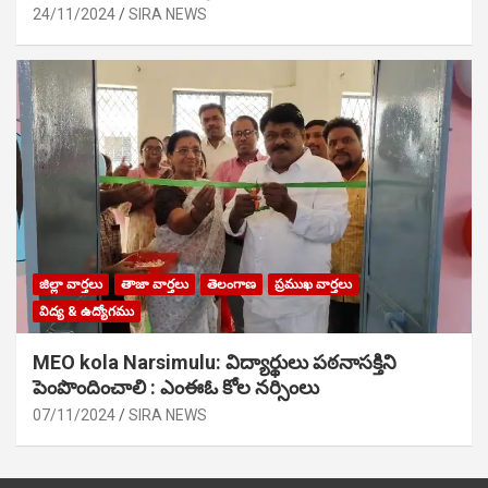
24/11/2024
SIRA NEWS
జిల్లా వార్తలు
తాజా వార్తలు
తెలంగాణ
ప్రముఖ వార్తలు
విద్య & ఉద్యోగము
MEO kola Narsimulu: విద్యార్థులు పఠ‌నాసక్తిని
పెంపొందించాలి : ఎంఈఓ కోల నర్సింలు
07/11/2024
SIRA NEWS