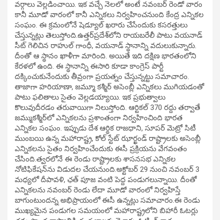
వర్గాలు వెల్లడించాయి. ఇక వచ్చే నెలలో అంటే నవంబర్‌ రెండో వారం
కానీ మూడో వారంలో కానీ ఎన్నికలు నిర్వహించనుంది కేంద్ర ఎన్నికల
సంఘం. ఈ క్రమంలోనే షెడ్యూల్ ఖరారు చేసేందుకు కసరత్తులు
చేస్తున్నట్లు తెలుస్తోంది.ఉత్తర్‌ప్రదేశ్‌లోని రాయబరేలీ పాటు వయనాడ్‌
సీట్ గెలిచిన రాహుల్ గాంధీ, వయనాడ్ స్థానాన్ని వదులుకున్నారు.
దీంతో ఆ స్థానం ఖాళీగా మారింది. అయితే ఇది దక్షిణ భారతంలోని
కేరళలో ఉంది. ఈ స్థానాన్ని ఈసారి కూడా కాంగ్రెస్ పార్టీ
దక్కించుకునేందుకు తీవ్రంగా ప్రయత్నం చేస్తున్నట్టు సమాచారం.
తాజాగా హరియాణా, జమ్మూ కశ్మీర్‌ అసెంబ్లీ ఎన్నికలు ముగియడంతో
పాటు ఫలితాలు సైతం వెల్లడయ్యాయి. ఇక ప్రభుత్వాలు
కొలువుదీరడం తరువాయిగా నిలుస్తోంది. ఆర్టికల్‌ 370 రద్దు తర్వాతే
జమ్ముకశ్మీర్‌లో ఎన్నికలను ప్రశాంతంగా నిర్వహించింది భారత
ఎన్నికల సంఘం. ఇప్పుడు దేశ ఆర్థిక రాజధాని, సూపర్ మెట్రో సిటీ
ముంబయి ఉన్న మహారాష్ట్ర, కోల్ స్టేట్ ఝార్ఖండ్‌ రాష్ట్రాలకు అసెంబ్లీ
ఎన్నికలను సైతం నిర్వహించేందుకు ఈసీ ప్రక్రియను వేగవంతం
చేసింది.త్వరలోనే ఈ రెండు రాష్ట్రాలకు శాసనసభ ఎన్నికల
నోటిఫికేషన్‌ను విడుదల చేయనుంది.అక్టోబర్‌ 29 నుంచి నవంబర్‌ 3
మధ్యలో దీపావళి, ఛత్‌ పూజ వంటి పెద్ద పండుగలున్నాయి. దీంతో
ఎన్నికలను నవంబర్‌ రెండు లేదా మూడో వారంలో నిర్వహిస్తే
బాగుంటుందన్న అభిప్రాయంలో ఈసీ ఉన్నట్లు సమాచారం.ఈ రెండు
ముఖ్యమైన పండుగల సమయంలో మహారాష్ట్రలోని బిహారీ ఓటర్లు