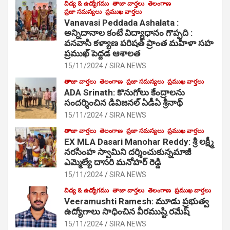
విద్య & ఉద్యోగము
తాజా వార్తలు
తెలంగాణ
ప్రజా సమస్యలు
ప్రముఖ వార్తలు
Vanavasi Peddada Ashalata :
అన్నిదానాల కంటే విద్యాధానం గొప్పది :
వనవాసి కళ్యాణ పరిషత్ ప్రాంత మహిళా సహ
ప్రముఖ్ పెద్దడ ఆశాలత
15/11/2024
SIRA NEWS
తాజా వార్తలు
తెలంగాణ
ప్రజా సమస్యలు
ప్రముఖ వార్తలు
ADA Srinath: కొనుగోలు కేంద్రాల‌ను
సంద‌ర్శించిన డివిజనల్ ఏడీఏ శ్రీనాథ్
15/11/2024
SIRA NEWS
తాజా వార్తలు
తెలంగాణ
ప్రజా సమస్యలు
ప్రముఖ వార్తలు
EX MLA Dasari Manohar Reddy: శ్రీ లక్ష్మీ
నరసింహ స్వామిని దర్శించుకున్నమాజీ
ఎమ్మెల్యే దాసరి మనోహర్ రెడ్డి
15/11/2024
SIRA NEWS
విద్య & ఉద్యోగము
తాజా వార్తలు
తెలంగాణ
ప్రముఖ వార్తలు
Veeramushti Ramesh: మూడు ప్రభుత్వ
ఉద్యోగాలు సాధించిన వీరముష్టి రమేష్
15/11/2024
SIRA NEWS