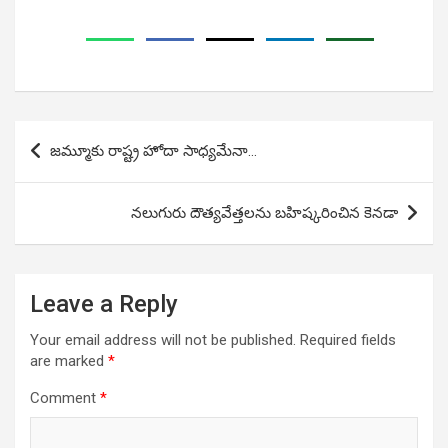
Post
జమ్మూకు రాష్ట్ర హోదా సాధ్యమేనా…
navigation
నలుగురు దౌత్యవేత్తలను బహిష్కరించిన కెనడా
Leave a Reply
Your email address will not be published.
Required fields
are marked
*
Comment
*