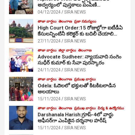
అద్వర్యంలో పుస్తకాలు పంపిణి…
04/12/2024
SIRA NEWS
తాజా వార్తలు
తెలంగాణ
ప్రజా సమస్యలు
High Court Order:15 రోజుల్లోగా ఐటీడీఏ
కేసులన్నింటినీ కలెక్టర్ కు బదిలీ చేయాలి…
27/11/2024
SIRA NEWS
తాజా వార్తలు
జిల్లా వార్తలు
తెలంగాణ
Advocate Sudheer: న్యాయవాది సంగెం
సుధీర్ కుమార్ కు సేవా పురస్కారం
24/11/2024
SIRA NEWS
తాజా వార్తలు
తెలంగాణ
ప్రముఖ వార్తలు
Odela: ఓదెల‌లో భక్తులతో కిటకిటలాడిన
ఆల‌యాలు
15/11/2024
SIRA NEWS
తాజా వార్తలు
తెలంగాణ
ప్రముఖ వార్తలు
విద్య & ఉద్యోగము
Darshanala Harish:గ్రూప్-4లో వార్డు
ఆఫీసర్‌గా ఎంపికైన దర్శనాల హరీష్
15/11/2024
SIRA NEWS