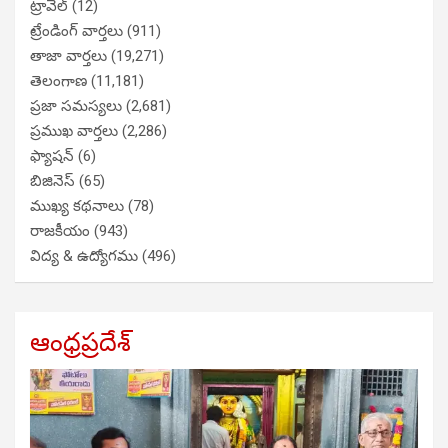
ట్రావెల్
(12)
ట్రేండింగ్ వార్తలు
(911)
తాజా వార్తలు
(19,271)
తెలంగాణ
(11,181)
ప్రజా సమస్యలు
(2,681)
ప్రముఖ వార్తలు
(2,286)
ఫ్యాషన్
(6)
బిజినెస్
(65)
ముఖ్య కథనాలు
(78)
రాజకీయం
(943)
విద్య & ఉద్యోగము
(496)
ఆంధ్రప్రదేశ్