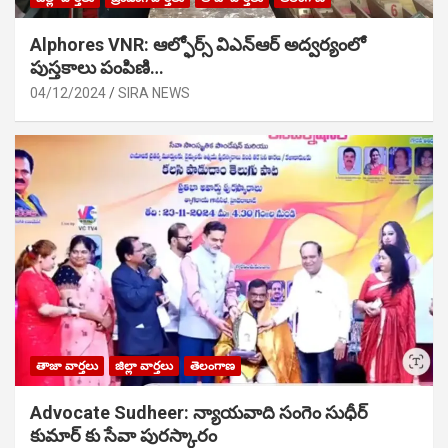
Alphores VNR: ఆల్ఫోర్స్ విఎన్ఆర్ అద్వర్యంలో
పుస్తకాలు పంపిణి…
04/12/2024
SIRA NEWS
తాజా వార్తలు
జిల్లా వార్తలు
తెలంగాణ
Advocate Sudheer: న్యాయవాది సంగెం సుధీర్
కుమార్ కు సేవా పురస్కారం