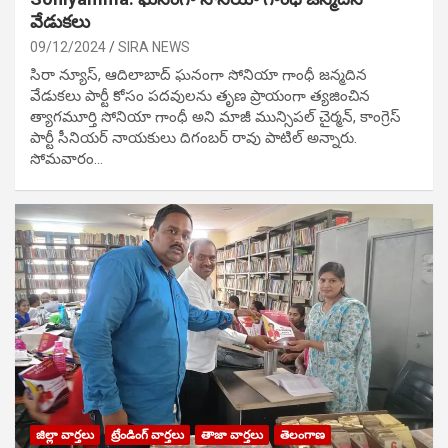
వేడుక‌లు
09/12/2024
SIRA NEWS
సిరా న్యూస్, ఆదిలాబాద్ ఘ‌నంగా సోనియా గాంధీ జ‌న్మ‌దిన
వేడుక‌లు పార్టీ కోసం ప‌ద‌వుల‌ను తృణ ప్రాయంగా త్య‌జించిన
త్యాగమూర్తి సోనియా గాంధీ అని మాజీ మున్సిప‌ల్ చైర్మ‌న్, కాంగ్రెస్
పార్టీ సీనియ‌ర్ నాయ‌కులు దిగంబ‌ర్ రావు పాటిల్ అన్నారు.
సోమవారం…
జిల్లా వార్తలు
ట్రేండింగ్ వార్తలు
తాజా వార్తలు
తెలంగాణ