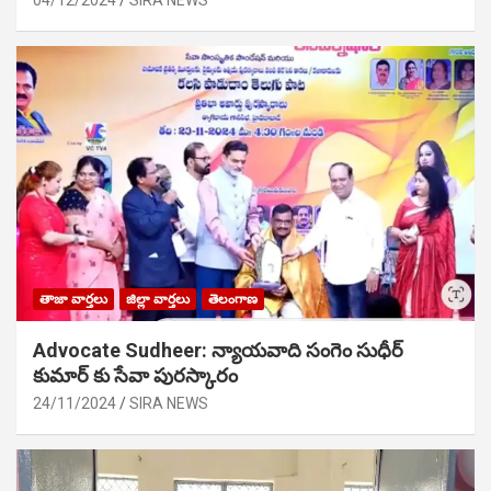
04/12/2024
SIRA NEWS
తాజా వార్తలు
జిల్లా వార్తలు
తెలంగాణ
Advocate Sudheer: న్యాయవాది సంగెం సుధీర్
కుమార్ కు సేవా పురస్కారం
24/11/2024
SIRA NEWS