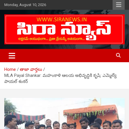
Skip
Monday, August 10, 2026
to
content
Telugu Online News Daily
SIRA NEWS
Home
తాజా వార్తలు
MLA Payal Shankar: మహంకాళి ఆలయ అభివృద్ధికి కృషి: ఎమ్మెల్యే
పాయల్ శంకర్