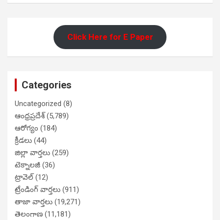
Click Here for E Paper
Categories
Uncategorized
(8)
ఆంధ్రప్రదేశ్
(5,789)
ఆరోగ్యం
(184)
క్రీడలు
(44)
జిల్లా వార్తలు
(259)
టెక్నాలజీ
(36)
ట్రావెల్
(12)
ట్రేండింగ్ వార్తలు
(911)
తాజా వార్తలు
(19,271)
తెలంగాణ
(11,181)