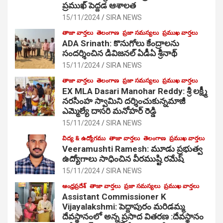
ప్రముఖ్ పెద్దడ ఆశాలత
15/11/2024
SIRA NEWS
తాజా వార్తలు
తెలంగాణ
ప్రజా సమస్యలు
ప్రముఖ వార్తలు
ADA Srinath: కొనుగోలు కేంద్రాల‌ను
సంద‌ర్శించిన డివిజనల్ ఏడీఏ శ్రీనాథ్
15/11/2024
SIRA NEWS
తాజా వార్తలు
తెలంగాణ
ప్రజా సమస్యలు
ప్రముఖ వార్తలు
EX MLA Dasari Manohar Reddy: శ్రీ లక్ష్మీ
నరసింహ స్వామిని దర్శించుకున్నమాజీ
ఎమ్మెల్యే దాసరి మనోహర్ రెడ్డి
15/11/2024
SIRA NEWS
విద్య & ఉద్యోగము
తాజా వార్తలు
తెలంగాణ
ప్రముఖ వార్తలు
Veeramushti Ramesh: మూడు ప్రభుత్వ
ఉద్యోగాలు సాధించిన వీరముష్టి రమేష్
15/11/2024
SIRA NEWS
ఆంధ్రప్రదేశ్
తాజా వార్తలు
ప్రజా సమస్యలు
ప్రముఖ వార్తలు
Assistant Commissioner K
Vijayalakshmi: పెద్దాపురం మరిడమ్మ
దేవస్థానంలో అన్న ప్రసాద వితరణ :దేవస్థానం