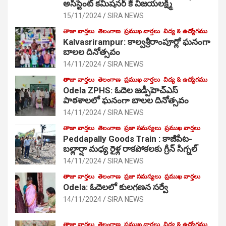
అసిస్టెంట్ కమిషనర్ కే విజయలక్ష్మి
15/11/2024
SIRA NEWS
తాజా వార్తలు
తెలంగాణ
ప్రముఖ వార్తలు
విద్య & ఉద్యోగము
Kalvasrirampur: కాల్వశ్రీరాంపూర్లో ఘనంగా
బాలల దినోత్సవం
14/11/2024
SIRA NEWS
తాజా వార్తలు
తెలంగాణ
ప్రముఖ వార్తలు
విద్య & ఉద్యోగము
Odela ZPHS: ఓదెల జ‌డ్పీహెచ్ఎస్
పాఠ‌శాల‌లో ఘనంగా బాలల దినోత్సవం
14/11/2024
SIRA NEWS
తాజా వార్తలు
తెలంగాణ
ప్రజా సమస్యలు
ప్రముఖ వార్తలు
Peddapally Goods Train : కాజీపేట-
బల్లార్షా మధ్య రైళ్ల రాకపోకలకు గ్రీన్ సిగ్నల్
14/11/2024
SIRA NEWS
తాజా వార్తలు
తెలంగాణ
ప్రజా సమస్యలు
ప్రముఖ వార్తలు
Odela: ఓదెలలో కులగణన సర్వే
14/11/2024
SIRA NEWS
తాజా వార్తలు
తెలంగాణ
ప్రముఖ వార్తలు
విద్య & ఉద్యోగము