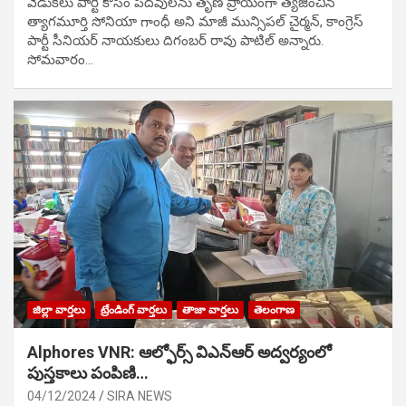
వేడుక‌లు పార్టీ కోసం ప‌ద‌వుల‌ను తృణ ప్రాయంగా త్య‌జించిన
త్యాగమూర్తి సోనియా గాంధీ అని మాజీ మున్సిప‌ల్ చైర్మ‌న్, కాంగ్రెస్
పార్టీ సీనియ‌ర్ నాయ‌కులు దిగంబ‌ర్ రావు పాటిల్ అన్నారు.
సోమవారం…
జిల్లా వార్తలు
ట్రేండింగ్ వార్తలు
తాజా వార్తలు
తెలంగాణ
Alphores VNR: ఆల్ఫోర్స్ విఎన్ఆర్ అద్వర్యంలో
పుస్తకాలు పంపిణి…
04/12/2024
SIRA NEWS