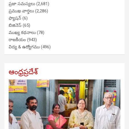
ప్రజా సమస్యలు
(2,681)
ప్రముఖ వార్తలు
(2,286)
ఫ్యాషన్
(6)
బిజినెస్
(65)
ముఖ్య కథనాలు
(78)
రాజకీయం
(943)
విద్య & ఉద్యోగము
(496)
ఆంధ్రప్రదేశ్