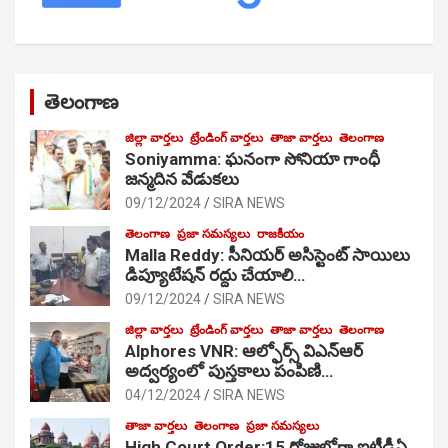
తెలంగాణ
జిల్లా వార్తలు
ట్రేండింగ్ వార్తలు
తాజా వార్తలు
తెలంగాణ
Soniyamma: ఘ‌నంగా సోనియా గాంధీ
జ‌న్మ‌దిన వేడుక‌లు
09/12/2024
SIRA NEWS
తెలంగాణ
ప్రజా సమస్యలు
రాజకీయం
Malla Reddy: సీనియర్ అసిస్టెంట్ సాయిలు
డిప్యూటేషన్ రద్దు చేయాలి…
09/12/2024
SIRA NEWS
జిల్లా వార్తలు
ట్రేండింగ్ వార్తలు
తాజా వార్తలు
తెలంగాణ
Alphores VNR: ఆల్ఫోర్స్ విఎన్ఆర్
అద్వర్యంలో పుస్తకాలు పంపిణి…
04/12/2024
SIRA NEWS
తాజా వార్తలు
తెలంగాణ
ప్రజా సమస్యలు
High Court Order:15 రోజుల్లోగా ఐటీడీఏ