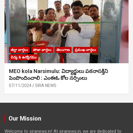
జిల్లా వార్తలు
తాజా వార్తలు
తెలంగాణ
ప్రముఖ వార్తలు
విద్య & ఉద్యోగము
MEO kola Narsimulu: విద్యార్థులు పఠ‌నాసక్తిని
పెంపొందించాలి : ఎంఈఓ కోల నర్సింలు
07/11/2024
SIRA NEWS
Our Mission
Welcome to siranews.in! At siranews.in, we are dedicated to