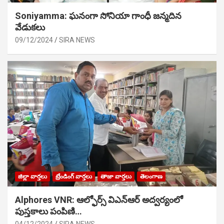
Soniyamma: ఘ‌నంగా సోనియా గాంధీ జ‌న్మ‌దిన
వేడుక‌లు
09/12/2024
SIRA NEWS
జిల్లా వార్తలు
ట్రేండింగ్ వార్తలు
తాజా వార్తలు
తెలంగాణ
Alphores VNR: ఆల్ఫోర్స్ విఎన్ఆర్ అద్వర్యంలో
పుస్తకాలు పంపిణి…