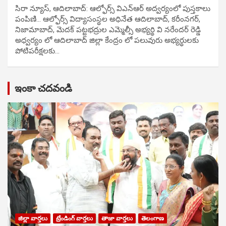
సిరా న్యూస్, ఆదిలాబాద్: ఆల్ఫోర్స్ విఎన్ఆర్ అద్వర్యంలో పుస్తకాలు
పంపిణి… ఆల్ఫోర్స్ విద్యాసంస్థల అధినేత ఆదిలాబాద్, కరీంనగర్,
నిజామాబాద్, మెదక్ పట్టభద్రుల ఎమ్మెల్సీ అభ్యర్థి వి నరేందర్ రెడ్డి
అధ్వర్యం లో ఆదిలాబాద్ జిల్లా కేంద్రం లో పలువురు అభ్యర్థులకు
పోటిప‌రీక్ష‌ల‌కు…
ఇంకా చదవండి
జిల్లా వార్తలు
ట్రేండింగ్ వార్తలు
తాజా వార్తలు
తెలంగాణ