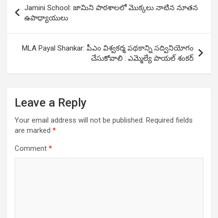
Post
Jamini School: జామిని పాఠశాలలో మొక్కలు నాటిన నూతన
navigation
ఉపాధ్యాయులు
MLA Payal Shankar: పీఎం విశ్వకర్మ ప‌థ‌కాన్ని స‌ద్వినియోగం
చేసుకోవాలి : ఎమ్మెల్యే పాయల్ శంకర్
Leave a Reply
Your email address will not be published.
Required fields
are marked
*
Comment
*