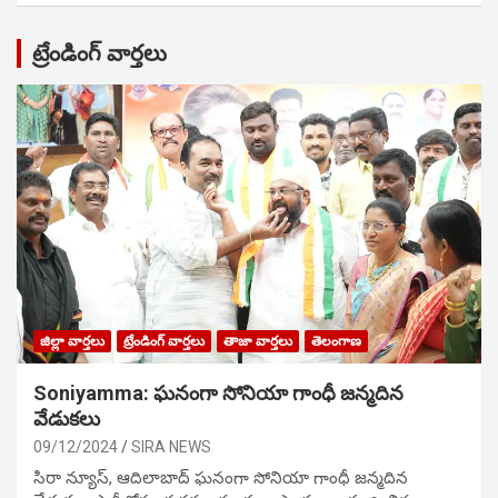
ట్రేండింగ్ వార్తలు
జిల్లా వార్తలు
ట్రేండింగ్ వార్తలు
తాజా వార్తలు
తెలంగాణ
Soniyamma: ఘ‌నంగా సోనియా గాంధీ జ‌న్మ‌దిన
వేడుక‌లు
09/12/2024
SIRA NEWS
సిరా న్యూస్, ఆదిలాబాద్ ఘ‌నంగా సోనియా గాంధీ జ‌న్మ‌దిన