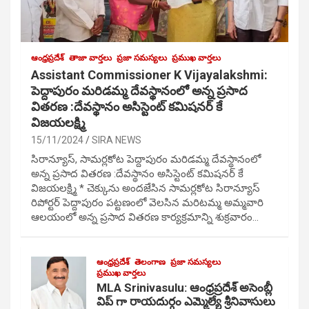
ఆంధ్రప్రదేశ్
తాజా వార్తలు
ప్రజా సమస్యలు
ప్రముఖ వార్తలు
Assistant Commissioner K Vijayalakshmi:
పెద్దాపురం మరిడమ్మ దేవస్థానంలో అన్న ప్రసాద
వితరణ :దేవస్థానం అసిస్టెంట్ కమిషనర్ కే
విజయలక్ష్మి
15/11/2024
SIRA NEWS
సిరాన్యూస్, సామర్లకోట పెద్దాపురం మరిడమ్మ దేవస్థానంలో
అన్న ప్రసాద వితరణ :దేవస్థానం అసిస్టెంట్ కమిషనర్ కే
విజయలక్ష్మి * చెక్కును అందజేసిన సామర్లకోట సిరాన్యూస్
రిపోర్టర్ పెద్దాపురం పట్టణంలో వెలసిన మరిటమ్మ అమ్మవారి
ఆలయంలో అన్న ప్రసాద వితరణ కార్యక్రమాన్ని శుక్రవారం…
ఆంధ్రప్రదేశ్
తెలంగాణ
ప్రజా సమస్యలు
ప్రముఖ వార్తలు
MLA Srinivasulu: ఆంధ్రప్రదేశ్ అసెంబ్లీ
విప్ గా రాయదుర్గం ఎమ్మెల్యే శ్రీనివాసులు