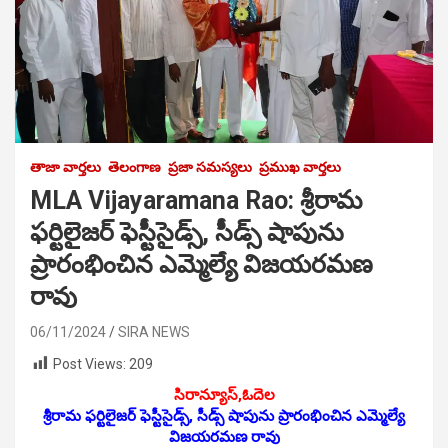
తాజా వార్తలు
తెలంగాణ
ప్రజా సమస్యలు
ప్రముఖ వార్తలు
MLA Vijayaramana Rao: శ్రీరామ
ఫర్టిలైజర్ ఫెస్టీసైడ్స్, సీడ్స్ షాపును
ప్రారంభించిన ఎమ్మెల్యే విజయరమణ
రావు
06/11/2024
SIRA NEWS
Post Views:
209
సిరాన్యూస్‌,ఓదెల
శ్రీరామ ఫర్టిలైజర్ ఫెస్టీసైడ్స్, సీడ్స్ షాపును ప్రారంభించిన ఎమ్మెల్యే
విజయరమణ రావు