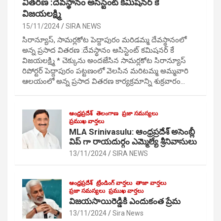
వితరణ :దేవస్థానం అసిస్టెంట్ కమిషనర్ కే
విజయలక్ష్మి
15/11/2024
SIRA NEWS
సిరాన్యూస్, సామర్లకోట పెద్దాపురం మరిడమ్మ దేవస్థానంలో
అన్న ప్రసాద వితరణ :దేవస్థానం అసిస్టెంట్ కమిషనర్ కే
విజయలక్ష్మి * చెక్కును అందజేసిన సామర్లకోట సిరాన్యూస్
రిపోర్టర్ పెద్దాపురం పట్టణంలో వెలసిన మరిటమ్మ అమ్మవారి
ఆలయంలో అన్న ప్రసాద వితరణ కార్యక్రమాన్ని శుక్రవారం…
ఆంధ్రప్రదేశ్
తెలంగాణ
ప్రజా సమస్యలు
ప్రముఖ వార్తలు
MLA Srinivasulu: ఆంధ్రప్రదేశ్ అసెంబ్లీ
విప్ గా రాయదుర్గం ఎమ్మెల్యే శ్రీనివాసులు
13/11/2024
SIRA NEWS
ఆంధ్రప్రదేశ్
ట్రేండింగ్ వార్తలు
తాజా వార్తలు
ప్రజా సమస్యలు
ప్రముఖ వార్తలు
విజయసాయిరెడ్డికి ఎందుకంత ప్రేమ
13/11/2024
Sira News