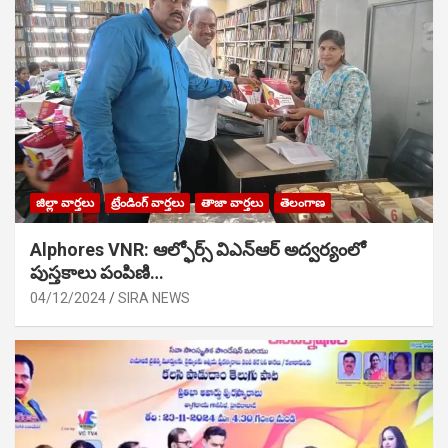
జిల్లా వార్తలు
ట్రేండింగ్ వార్తలు
తాజా వార్తలు
తెలంగాణ
Alphores VNR: ఆల్ఫోర్స్ విఎన్ఆర్ అద్వర్యంలో
పుస్తకాలు పంపిణి…
04/12/2024
SIRA NEWS