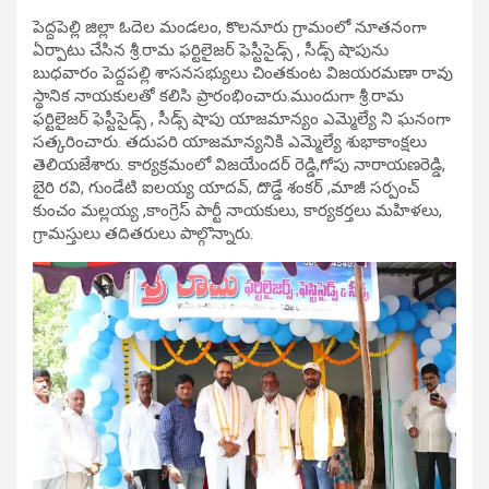
పెద్దపెల్లి జిల్లా ఓదెల మండలం, కొలనూరు గ్రామంలో నూతనంగా
ఏర్పాటు చేసిన శ్రీ.రామ ఫర్టిలైజర్ ఫెస్టీసైడ్స్ , సీడ్స్ షాపును
బుధవారం పెద్దపల్లి శాసనసభ్యులు చింతకుంట విజయరమణా రావు
స్థానిక నాయకులతో కలిసి ప్రారంభించారు.ముందుగా శ్రీ.రామ
ఫర్టిలైజర్ ఫెస్టీసైడ్స్ , సీడ్స్ షాపు యాజమాన్యం ఎమ్మెల్యే ని ఘనంగా
సత్కరించారు. తదుపరి యాజమాన్యనికి ఎమ్మెల్యే శుభాకాంక్షలు
తెలియజేశారు. కార్యక్రమంలో విజయేందర్ రెడ్డి,గోపు నారాయణరెడ్డి,
బైరి రవి, గుండేటి ఐలయ్య యాదవ్, దొడ్డే శంకర్ ,మాజీ సర్పంచ్
కుంచం మల్లయ్య ,కాంగ్రెస్ పార్టీ నాయకులు, కార్యకర్తలు మహిళలు,
గ్రామస్తులు తదితరులు పాల్గొన్నారు.