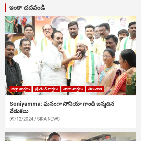
ఇంకా చదవండి
జిల్లా వార్తలు
ట్రేండింగ్ వార్తలు
తాజా వార్తలు
తెలంగాణ
Soniyamma: ఘ‌నంగా సోనియా గాంధీ జ‌న్మ‌దిన
వేడుక‌లు
09/12/2024
SIRA NEWS