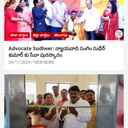
తాజా వార్తలు
జిల్లా వార్తలు
తెలంగాణ
Advocate Sudheer: న్యాయవాది సంగెం సుధీర్
కుమార్ కు సేవా పురస్కారం
24/11/2024
SIRA NEWS