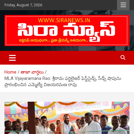
Skip
Friday, August 7, 2026
to
content
Telugu Online News Daily
SIRA NEWS
Home
తాజా వార్తలు
MLA Vijayaramana Rao: శ్రీరామ ఫర్టిలైజర్ ఫెస్టీసైడ్స్, సీడ్స్ షాపును
ప్రారంభించిన ఎమ్మెల్యే విజయరమణ రావు