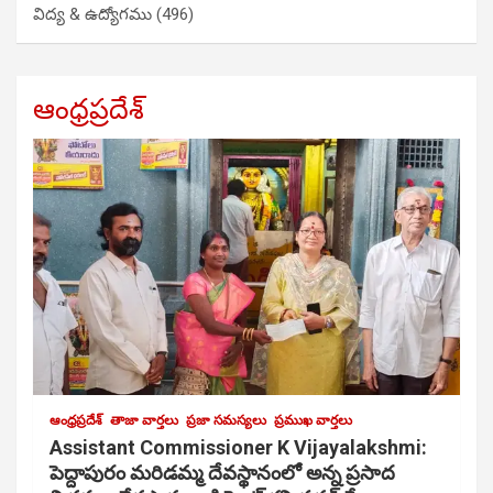
విద్య & ఉద్యోగము
(496)
ఆంధ్రప్రదేశ్
ఆంధ్రప్రదేశ్
తాజా వార్తలు
ప్రజా సమస్యలు
ప్రముఖ వార్తలు
Assistant Commissioner K Vijayalakshmi:
పెద్దాపురం మరిడమ్మ దేవస్థానంలో అన్న ప్రసాద