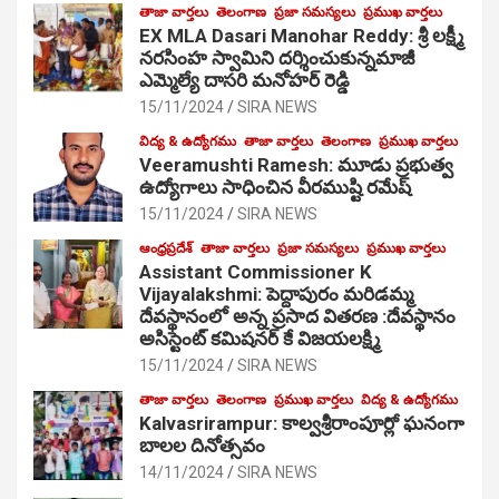
తాజా వార్తలు
తెలంగాణ
ప్రజా సమస్యలు
ప్రముఖ వార్తలు
EX MLA Dasari Manohar Reddy: శ్రీ లక్ష్మీ
నరసింహ స్వామిని దర్శించుకున్నమాజీ
ఎమ్మెల్యే దాసరి మనోహర్ రెడ్డి
15/11/2024
SIRA NEWS
విద్య & ఉద్యోగము
తాజా వార్తలు
తెలంగాణ
ప్రముఖ వార్తలు
Veeramushti Ramesh: మూడు ప్రభుత్వ
ఉద్యోగాలు సాధించిన వీరముష్టి రమేష్
15/11/2024
SIRA NEWS
ఆంధ్రప్రదేశ్
తాజా వార్తలు
ప్రజా సమస్యలు
ప్రముఖ వార్తలు
Assistant Commissioner K
Vijayalakshmi: పెద్దాపురం మరిడమ్మ
దేవస్థానంలో అన్న ప్రసాద వితరణ :దేవస్థానం
అసిస్టెంట్ కమిషనర్ కే విజయలక్ష్మి
15/11/2024
SIRA NEWS
తాజా వార్తలు
తెలంగాణ
ప్రముఖ వార్తలు
విద్య & ఉద్యోగము
Kalvasrirampur: కాల్వశ్రీరాంపూర్లో ఘనంగా
బాలల దినోత్సవం
14/11/2024
SIRA NEWS