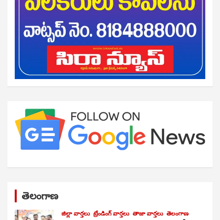
తెలంగాణ
జిల్లా వార్తలు
ట్రేండింగ్ వార్తలు
తాజా వార్తలు
తెలంగాణ