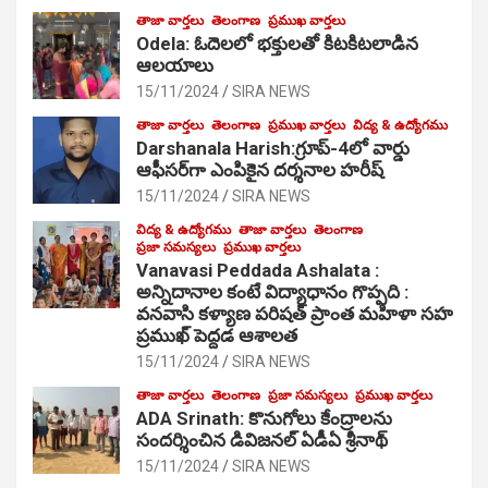
తాజా వార్తలు
తెలంగాణ
ప్రముఖ వార్తలు
Odela: ఓదెల‌లో భక్తులతో కిటకిటలాడిన
ఆల‌యాలు
15/11/2024
SIRA NEWS
తాజా వార్తలు
తెలంగాణ
ప్రముఖ వార్తలు
విద్య & ఉద్యోగము
Darshanala Harish:గ్రూప్-4లో వార్డు
ఆఫీసర్‌గా ఎంపికైన దర్శనాల హరీష్
15/11/2024
SIRA NEWS
విద్య & ఉద్యోగము
తాజా వార్తలు
తెలంగాణ
ప్రజా సమస్యలు
ప్రముఖ వార్తలు
Vanavasi Peddada Ashalata :
అన్నిదానాల కంటే విద్యాధానం గొప్పది :
వనవాసి కళ్యాణ పరిషత్ ప్రాంత మహిళా సహ
ప్రముఖ్ పెద్దడ ఆశాలత
15/11/2024
SIRA NEWS
తాజా వార్తలు
తెలంగాణ
ప్రజా సమస్యలు
ప్రముఖ వార్తలు
ADA Srinath: కొనుగోలు కేంద్రాల‌ను
సంద‌ర్శించిన డివిజనల్ ఏడీఏ శ్రీనాథ్
15/11/2024
SIRA NEWS