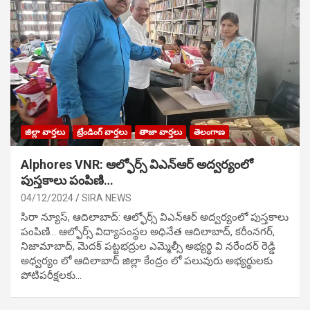
జిల్లా వార్తలు
ట్రేండింగ్ వార్తలు
తాజా వార్తలు
తెలంగాణ
Alphores VNR: ఆల్ఫోర్స్ విఎన్ఆర్ అద్వర్యంలో
పుస్తకాలు పంపిణి…
04/12/2024
SIRA NEWS
సిరా న్యూస్, ఆదిలాబాద్: ఆల్ఫోర్స్ విఎన్ఆర్ అద్వర్యంలో పుస్తకాలు
పంపిణి… ఆల్ఫోర్స్ విద్యాసంస్థల అధినేత ఆదిలాబాద్, కరీంనగర్,
నిజామాబాద్, మెదక్ పట్టభద్రుల ఎమ్మెల్సీ అభ్యర్థి వి నరేందర్ రెడ్డి
అధ్వర్యం లో ఆదిలాబాద్ జిల్లా కేంద్రం లో పలువురు అభ్యర్థులకు
పోటిప‌రీక్ష‌ల‌కు…