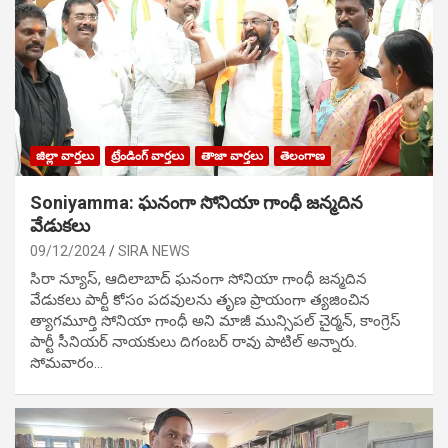
జిల్లా వార్తలు
ట్రేండింగ్ వార్తలు
తాజా వార్తలు
తెలంగాణ
Soniyamma: ఘ‌నంగా సోనియా గాంధీ జ‌న్మ‌దిన
వేడుక‌లు
09/12/2024
SIRA NEWS
సిరా న్యూస్, ఆదిలాబాద్ ఘ‌నంగా సోనియా గాంధీ జ‌న్మ‌దిన
వేడుక‌లు పార్టీ కోసం ప‌ద‌వుల‌ను తృణ ప్రాయంగా త్య‌జించిన
త్యాగమూర్తి సోనియా గాంధీ అని మాజీ మున్సిప‌ల్ చైర్మ‌న్, కాంగ్రెస్
పార్టీ సీనియ‌ర్ నాయ‌కులు దిగంబ‌ర్ రావు పాటిల్ అన్నారు.
సోమవారం…