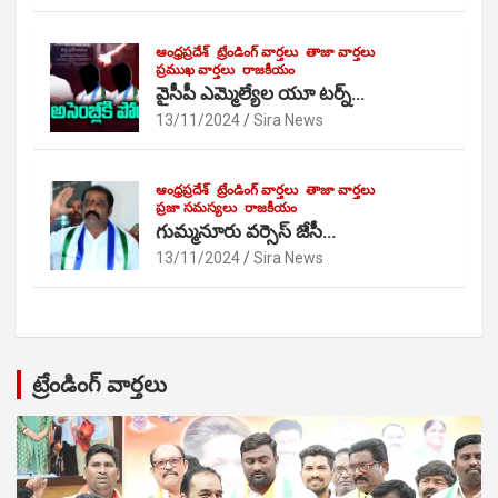
ఆంధ్రప్రదేశ్
ట్రేండింగ్ వార్తలు
తాజా వార్తలు
ప్రముఖ వార్తలు
రాజకీయం
వైసీపీ ఎమ్మెల్యేల యూ టర్న్…
13/11/2024
Sira News
ఆంధ్రప్రదేశ్
ట్రేండింగ్ వార్తలు
తాజా వార్తలు
ప్రజా సమస్యలు
రాజకీయం
గుమ్మనూరు వర్సెస్ జేసీ…
13/11/2024
Sira News
ట్రేండింగ్ వార్తలు