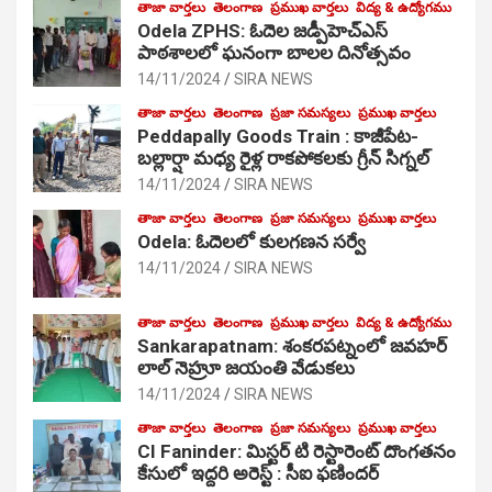
తాజా వార్తలు
తెలంగాణ
ప్రముఖ వార్తలు
విద్య & ఉద్యోగము
Odela ZPHS: ఓదెల జ‌డ్పీహెచ్ఎస్
పాఠ‌శాల‌లో ఘనంగా బాలల దినోత్సవం
14/11/2024
SIRA NEWS
తాజా వార్తలు
తెలంగాణ
ప్రజా సమస్యలు
ప్రముఖ వార్తలు
Peddapally Goods Train : కాజీపేట-
బల్లార్షా మధ్య రైళ్ల రాకపోకలకు గ్రీన్ సిగ్నల్
14/11/2024
SIRA NEWS
తాజా వార్తలు
తెలంగాణ
ప్రజా సమస్యలు
ప్రముఖ వార్తలు
Odela: ఓదెలలో కులగణన సర్వే
14/11/2024
SIRA NEWS
తాజా వార్తలు
తెలంగాణ
ప్రముఖ వార్తలు
విద్య & ఉద్యోగము
Sankarapatnam: శంకరపట్నంలో జవహర్
లాల్ నెహ్రూ జయంతి వేడుకలు
14/11/2024
SIRA NEWS
తాజా వార్తలు
తెలంగాణ
ప్రజా సమస్యలు
ప్రముఖ వార్తలు
CI Faninder: మిస్టర్ టి రెస్టారెంట్ దొంగతనం
కేసులో ఇద్దరి అరెస్ట్ : సీఐ ఫణిందర్