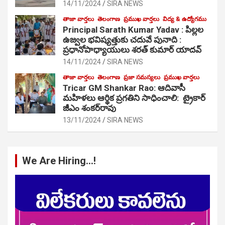
14/11/2024
SIRA NEWS
తాజా వార్తలు
తెలంగాణ
ప్రముఖ వార్తలు
విద్య & ఉద్యోగము
Principal Sarath Kumar Yadav : పిల్లల
ఉజ్వల భవిష్యత్తుకు చదువే పునాది :
ప్రధానోపాధ్యాయులు శరత్ కుమార్ యాదవ్
14/11/2024
SIRA NEWS
తాజా వార్తలు
తెలంగాణ
ప్రజా సమస్యలు
ప్రముఖ వార్తలు
Tricar GM Shankar Rao: ఆదివాసీ
మహిళలు ఆర్థిక ప్రగతిని సాధించాలి: ట్రైకార్
జీఎం శంకర్‌రావు
13/11/2024
SIRA NEWS
We Are Hiring…!