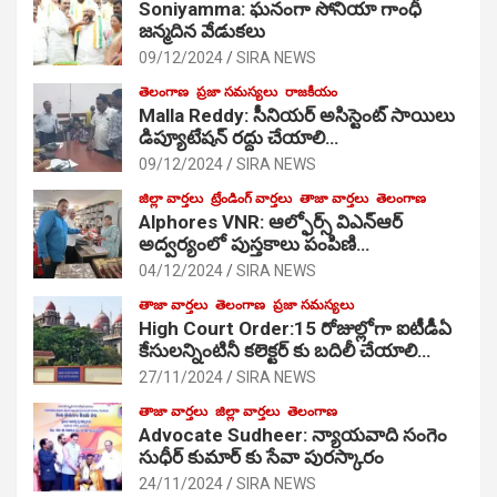
Soniyamma: ఘ‌నంగా సోనియా గాంధీ
జ‌న్మ‌దిన వేడుక‌లు
09/12/2024
SIRA NEWS
తెలంగాణ
ప్రజా సమస్యలు
రాజకీయం
Malla Reddy: సీనియర్ అసిస్టెంట్ సాయిలు
డిప్యూటేషన్ రద్దు చేయాలి…
09/12/2024
SIRA NEWS
జిల్లా వార్తలు
ట్రేండింగ్ వార్తలు
తాజా వార్తలు
తెలంగాణ
Alphores VNR: ఆల్ఫోర్స్ విఎన్ఆర్
అద్వర్యంలో పుస్తకాలు పంపిణి…
04/12/2024
SIRA NEWS
తాజా వార్తలు
తెలంగాణ
ప్రజా సమస్యలు
High Court Order:15 రోజుల్లోగా ఐటీడీఏ
కేసులన్నింటినీ కలెక్టర్ కు బదిలీ చేయాలి…
27/11/2024
SIRA NEWS
తాజా వార్తలు
జిల్లా వార్తలు
తెలంగాణ
Advocate Sudheer: న్యాయవాది సంగెం
సుధీర్ కుమార్ కు సేవా పురస్కారం
24/11/2024
SIRA NEWS