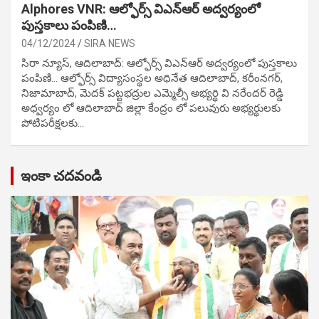
Alphores VNR: ఆల్ఫోర్స్ విఎన్ఆర్ అద్వర్యంలో
పుస్తకాలు పంపిణి…
04/12/2024
SIRA NEWS
సిరా న్యూస్, ఆదిలాబాద్: ఆల్ఫోర్స్ విఎన్ఆర్ అద్వర్యంలో పుస్తకాలు
పంపిణి… ఆల్ఫోర్స్ విద్యాసంస్థల అధినేత ఆదిలాబాద్, కరీంనగర్,
నిజామాబాద్, మెదక్ పట్టభద్రుల ఎమ్మెల్సీ అభ్యర్థి వి నరేందర్ రెడ్డి
అధ్వర్యం లో ఆదిలాబాద్ జిల్లా కేంద్రం లో పలువురు అభ్యర్థులకు
పోటిప‌రీక్ష‌ల‌కు…
ఇంకా చదవండి