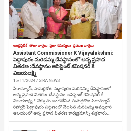
ఆంధ్రప్రదేశ్
తాజా వార్తలు
ప్రజా సమస్యలు
ప్రముఖ వార్తలు
Assistant Commissioner K Vijayalakshmi:
పెద్దాపురం మరిడమ్మ దేవస్థానంలో అన్న ప్రసాద
వితరణ :దేవస్థానం అసిస్టెంట్ కమిషనర్ కే
విజయలక్ష్మి
15/11/2024
SIRA NEWS
సిరాన్యూస్, సామర్లకోట పెద్దాపురం మరిడమ్మ దేవస్థానంలో
అన్న ప్రసాద వితరణ :దేవస్థానం అసిస్టెంట్ కమిషనర్ కే
విజయలక్ష్మి * చెక్కును అందజేసిన సామర్లకోట సిరాన్యూస్
రిపోర్టర్ పెద్దాపురం పట్టణంలో వెలసిన మరిటమ్మ అమ్మవారి
ఆలయంలో అన్న ప్రసాద వితరణ కార్యక్రమాన్ని శుక్రవారం…