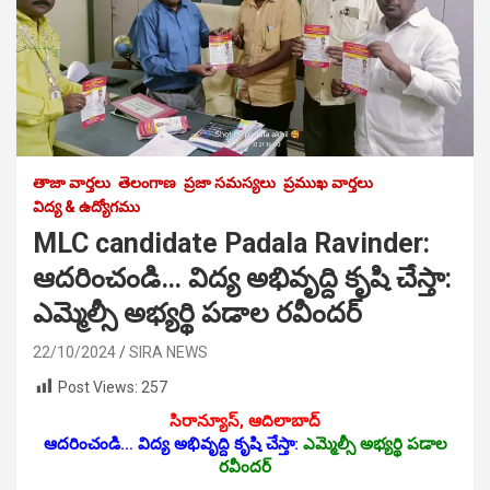
తాజా వార్తలు
తెలంగాణ
ప్రజా సమస్యలు
ప్రముఖ వార్తలు
విద్య & ఉద్యోగము
MLC candidate Padala Ravinder:
ఆద‌రించండి… విద్య అభివృద్ది కృషి చేస్తా:
ఎమ్మెల్సీ అభ్య‌ర్థి ప‌డాల ర‌వీంద‌ర్‌
22/10/2024
SIRA NEWS
Post Views:
257
సిరాన్యూస్‌, ఆదిలాబాద్‌
ఆద‌రించండి… విద్య అభివృద్ది కృషి చేస్తా:
ఎమ్మెల్సీ అభ్య‌ర్థి ప‌డాల
ర‌వీంద‌ర్‌