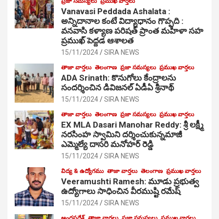
ప్రజా సమస్యలు
ప్రముఖ వార్తలు
Vanavasi Peddada Ashalata :
అన్నిదానాల కంటే విద్యాధానం గొప్పది :
వనవాసి కళ్యాణ పరిషత్ ప్రాంత మహిళా సహ
ప్రముఖ్ పెద్దడ ఆశాలత
15/11/2024
SIRA NEWS
తాజా వార్తలు
తెలంగాణ
ప్రజా సమస్యలు
ప్రముఖ వార్తలు
ADA Srinath: కొనుగోలు కేంద్రాల‌ను
సంద‌ర్శించిన డివిజనల్ ఏడీఏ శ్రీనాథ్
15/11/2024
SIRA NEWS
తాజా వార్తలు
తెలంగాణ
ప్రజా సమస్యలు
ప్రముఖ వార్తలు
EX MLA Dasari Manohar Reddy: శ్రీ లక్ష్మీ
నరసింహ స్వామిని దర్శించుకున్నమాజీ
ఎమ్మెల్యే దాసరి మనోహర్ రెడ్డి
15/11/2024
SIRA NEWS
విద్య & ఉద్యోగము
తాజా వార్తలు
తెలంగాణ
ప్రముఖ వార్తలు
Veeramushti Ramesh: మూడు ప్రభుత్వ
ఉద్యోగాలు సాధించిన వీరముష్టి రమేష్
15/11/2024
SIRA NEWS
ఆంధ్రప్రదేశ్
తాజా వార్తలు
ప్రజా సమస్యలు
ప్రముఖ వార్తలు