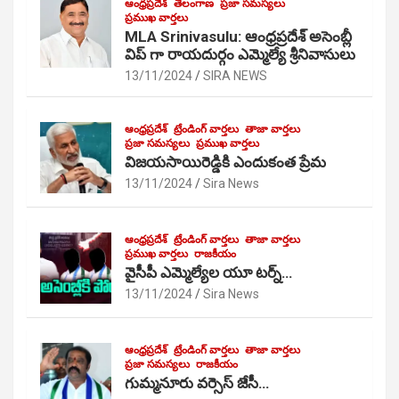
ఆంధ్రప్రదేశ్
తెలంగాణ
ప్రజా సమస్యలు
ప్రముఖ వార్తలు
MLA Srinivasulu: ఆంధ్రప్రదేశ్ అసెంబ్లీ
విప్ గా రాయదుర్గం ఎమ్మెల్యే శ్రీనివాసులు
13/11/2024
SIRA NEWS
ఆంధ్రప్రదేశ్
ట్రేండింగ్ వార్తలు
తాజా వార్తలు
ప్రజా సమస్యలు
ప్రముఖ వార్తలు
విజయసాయిరెడ్డికి ఎందుకంత ప్రేమ
13/11/2024
Sira News
ఆంధ్రప్రదేశ్
ట్రేండింగ్ వార్తలు
తాజా వార్తలు
ప్రముఖ వార్తలు
రాజకీయం
వైసీపీ ఎమ్మెల్యేల యూ టర్న్…
13/11/2024
Sira News
ఆంధ్రప్రదేశ్
ట్రేండింగ్ వార్తలు
తాజా వార్తలు
ప్రజా సమస్యలు
రాజకీయం
గుమ్మనూరు వర్సెస్ జేసీ…