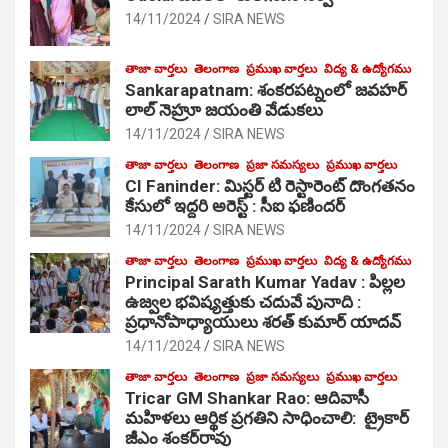
14/11/2024
SIRA NEWS
తాజా వార్తలు
తెలంగాణ
ప్రముఖ వార్తలు
విద్య & ఉద్యోగము
Sankarapatnam: శంకరపట్నంలో జవహర్
లాల్ నెహ్రూ జయంతి వేడుకలు
14/11/2024
SIRA NEWS
తాజా వార్తలు
తెలంగాణ
ప్రజా సమస్యలు
ప్రముఖ వార్తలు
CI Faninder: మిస్టర్ టి రెస్టారెంట్ దొంగతనం
కేసులో ఇద్దరి అరెస్ట్ : సీఐ ఫణిందర్
14/11/2024
SIRA NEWS
తాజా వార్తలు
తెలంగాణ
ప్రముఖ వార్తలు
విద్య & ఉద్యోగము
Principal Sarath Kumar Yadav : పిల్లల
ఉజ్వల భవిష్యత్తుకు చదువే పునాది :
ప్రధానోపాధ్యాయులు శరత్ కుమార్ యాదవ్
14/11/2024
SIRA NEWS
తాజా వార్తలు
తెలంగాణ
ప్రజా సమస్యలు
ప్రముఖ వార్తలు
Tricar GM Shankar Rao: ఆదివాసీ
మహిళలు ఆర్థిక ప్రగతిని సాధించాలి: ట్రైకార్
జీఎం శంకర్‌రావు