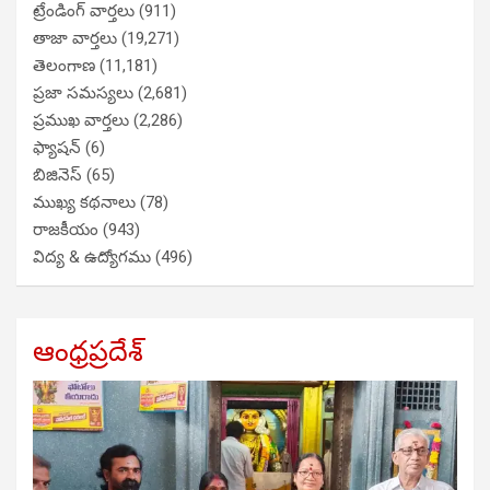
ట్రేండింగ్ వార్తలు
(911)
తాజా వార్తలు
(19,271)
తెలంగాణ
(11,181)
ప్రజా సమస్యలు
(2,681)
ప్రముఖ వార్తలు
(2,286)
ఫ్యాషన్
(6)
బిజినెస్
(65)
ముఖ్య కథనాలు
(78)
రాజకీయం
(943)
విద్య & ఉద్యోగము
(496)
ఆంధ్రప్రదేశ్