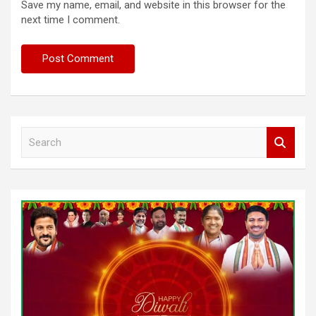
Save my name, email, and website in this browser for the
next time I comment.
S
e
a
r
c
h