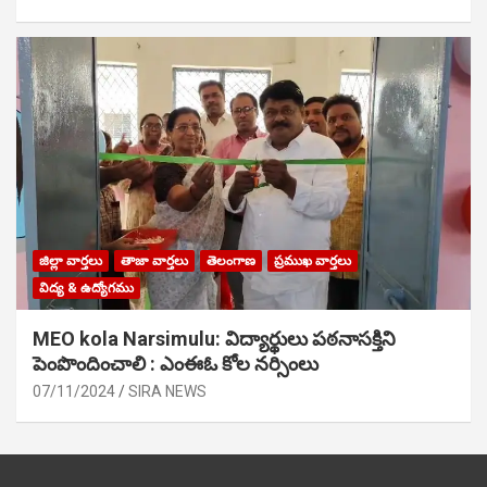
జిల్లా వార్తలు
తాజా వార్తలు
తెలంగాణ
ప్రముఖ వార్తలు
విద్య & ఉద్యోగము
MEO kola Narsimulu: విద్యార్థులు పఠ‌నాసక్తిని
పెంపొందించాలి : ఎంఈఓ కోల నర్సింలు
07/11/2024
SIRA NEWS