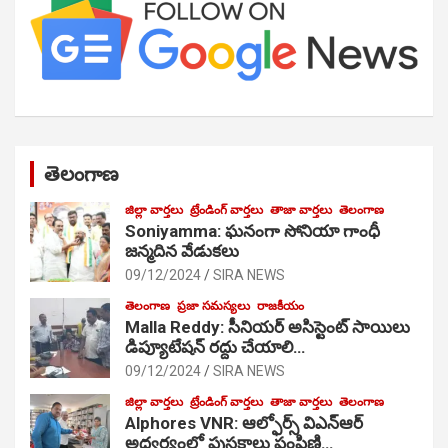
తెలంగాణ
జిల్లా వార్తలు
ట్రేండింగ్ వార్తలు
తాజా వార్తలు
తెలంగాణ
Soniyamma: ఘ‌నంగా సోనియా గాంధీ
జ‌న్మ‌దిన వేడుక‌లు
09/12/2024
SIRA NEWS
తెలంగాణ
ప్రజా సమస్యలు
రాజకీయం
Malla Reddy: సీనియర్ అసిస్టెంట్ సాయిలు
డిప్యూటేషన్ రద్దు చేయాలి…
09/12/2024
SIRA NEWS
జిల్లా వార్తలు
ట్రేండింగ్ వార్తలు
తాజా వార్తలు
తెలంగాణ
Alphores VNR: ఆల్ఫోర్స్ విఎన్ఆర్
అద్వర్యంలో పుస్తకాలు పంపిణి…