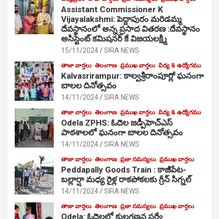
Assistant Commissioner K
Vijayalakshmi: పెద్దాపురం మరిడమ్మ
దేవస్థానంలో అన్న ప్రసాద వితరణ :దేవస్థానం
అసిస్టెంట్ కమిషనర్ కే విజయలక్ష్మి
15/11/2024
SIRA NEWS
తాజా వార్తలు
తెలంగాణ
ప్రముఖ వార్తలు
విద్య & ఉద్యోగము
Kalvasrirampur: కాల్వశ్రీరాంపూర్లో ఘనంగా
బాలల దినోత్సవం
14/11/2024
SIRA NEWS
తాజా వార్తలు
తెలంగాణ
ప్రముఖ వార్తలు
విద్య & ఉద్యోగము
Odela ZPHS: ఓదెల జ‌డ్పీహెచ్ఎస్
పాఠ‌శాల‌లో ఘనంగా బాలల దినోత్సవం
14/11/2024
SIRA NEWS
తాజా వార్తలు
తెలంగాణ
ప్రజా సమస్యలు
ప్రముఖ వార్తలు
Peddapally Goods Train : కాజీపేట-
బల్లార్షా మధ్య రైళ్ల రాకపోకలకు గ్రీన్ సిగ్నల్
14/11/2024
SIRA NEWS
తాజా వార్తలు
తెలంగాణ
ప్రజా సమస్యలు
ప్రముఖ వార్తలు
Odela: ఓదెలలో కులగణన సర్వే