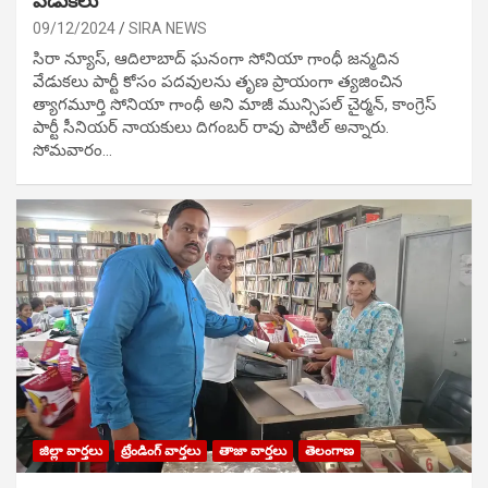
వేడుక‌లు
09/12/2024
SIRA NEWS
సిరా న్యూస్, ఆదిలాబాద్ ఘ‌నంగా సోనియా గాంధీ జ‌న్మ‌దిన
వేడుక‌లు పార్టీ కోసం ప‌ద‌వుల‌ను తృణ ప్రాయంగా త్య‌జించిన
త్యాగమూర్తి సోనియా గాంధీ అని మాజీ మున్సిప‌ల్ చైర్మ‌న్, కాంగ్రెస్
పార్టీ సీనియ‌ర్ నాయ‌కులు దిగంబ‌ర్ రావు పాటిల్ అన్నారు.
సోమవారం…
జిల్లా వార్తలు
ట్రేండింగ్ వార్తలు
తాజా వార్తలు
తెలంగాణ