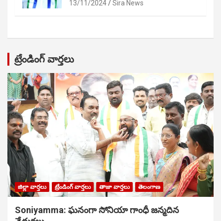
13/11/2024
Sira News
ట్రేండింగ్ వార్తలు
జిల్లా వార్తలు
ట్రేండింగ్ వార్తలు
తాజా వార్తలు
తెలంగాణ
Soniyamma: ఘ‌నంగా సోనియా గాంధీ జ‌న్మ‌దిన