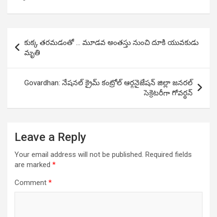
Post
కుక్క తరమడంతో … మూడవ అంతస్తు నుంచి దూకి యువకుడు
navigation
మృతి
Govardhan: నేషనల్ క్రైమ్ కంట్రోల్ ఆర్గనైజేషన్ జిల్లా జనరల్
సెక్రెటరీగా గోవర్ధన్
Leave a Reply
Your email address will not be published.
Required fields
are marked
*
Comment
*