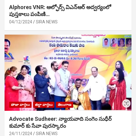
Alphores VNR: ఆల్ఫోర్స్ విఎన్ఆర్ అద్వర్యంలో
పుస్తకాలు పంపిణి…
04/12/2024
SIRA NEWS
తాజా వార్తలు
జిల్లా వార్తలు
తెలంగాణ
Advocate Sudheer: న్యాయవాది సంగెం సుధీర్
కుమార్ కు సేవా పురస్కారం
24/11/2024
SIRA NEWS