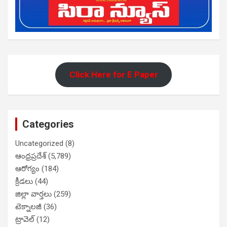
Click Here for E Paper
Categories
Uncategorized
(8)
ఆంధ్రప్రదేశ్
(5,789)
ఆరోగ్యం
(184)
క్రీడలు
(44)
జిల్లా వార్తలు
(259)
టెక్నాలజీ
(36)
ట్రావెల్
(12)