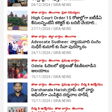
04/12/2024
SIRA NEWS
తాజా వార్తలు
తెలంగాణ
ప్రజా సమస్యలు
High Court Order:15 రోజుల్లోగా ఐటీడీఏ
కేసులన్నింటినీ కలెక్టర్ కు బదిలీ చేయాలి…
27/11/2024
SIRA NEWS
తాజా వార్తలు
జిల్లా వార్తలు
తెలంగాణ
Advocate Sudheer: న్యాయవాది సంగెం
సుధీర్ కుమార్ కు సేవా పురస్కారం
24/11/2024
SIRA NEWS
తాజా వార్తలు
తెలంగాణ
ప్రముఖ వార్తలు
Odela: ఓదెల‌లో భక్తులతో కిటకిటలాడిన
ఆల‌యాలు
15/11/2024
SIRA NEWS
తాజా వార్తలు
తెలంగాణ
ప్రముఖ వార్తలు
విద్య & ఉద్యోగము
Darshanala Harish:గ్రూప్-4లో వార్డు
ఆఫీసర్‌గా ఎంపికైన దర్శనాల హరీష్
15/11/2024
SIRA NEWS
విద్య & ఉద్యోగము
తాజా వార్తలు
తెలంగాణ