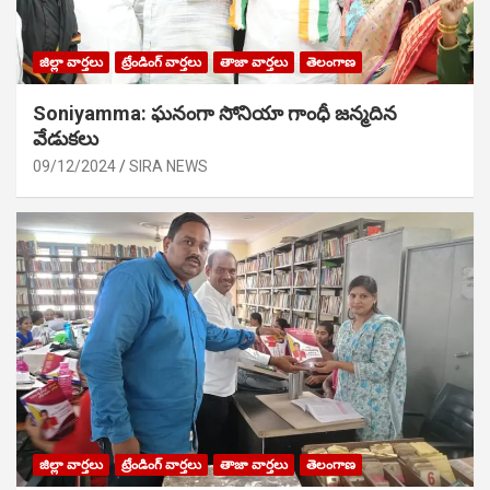
జిల్లా వార్తలు
ట్రేండింగ్ వార్తలు
తాజా వార్తలు
తెలంగాణ
Soniyamma: ఘ‌నంగా సోనియా గాంధీ జ‌న్మ‌దిన
వేడుక‌లు
09/12/2024
SIRA NEWS
జిల్లా వార్తలు
ట్రేండింగ్ వార్తలు
తాజా వార్తలు
తెలంగాణ