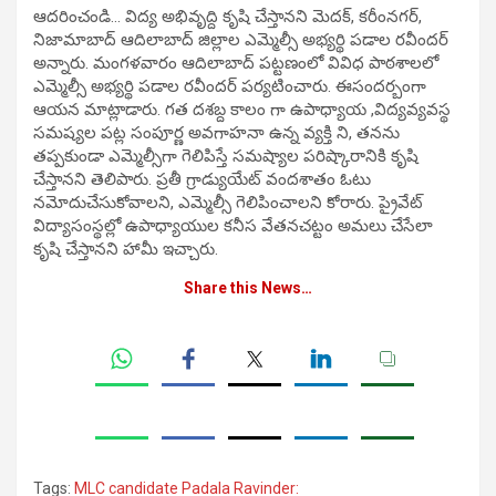
ఆద‌రించండి… విద్య‌ అభివృద్ది కృషి చేస్తాన‌ని మెదక్, కరీంనగర్,
నిజామాబాద్ ఆదిలాబాద్ జిల్లాల ఎమ్మెల్సీ అభ్య‌ర్థి ప‌డాల ర‌వీంద‌ర్
అన్నారు. మంగ‌ళ‌వారం ఆదిలాబాద్ పట్టణంలో వివిధ పాఠశాలలో
ఎమ్మెల్సీ అభ్య‌ర్థి ప‌డాల ర‌వీంద‌ర్ పర్యటించారు. ఈసంద‌ర్బంగా
ఆయ‌న మాట్లాడారు. గత దశబ్ద కాలం గా ఉపాధ్యాయ ,విద్యవ్యవస్థ
సమష్యల పట్ల సంపూర్ణ అవగాహనా ఉన్న‌ వ్యక్తి ని, త‌న‌ను
తప్పకుండా ఎమ్మెల్సీగా గెలిపిస్తే సమష్యాల పరిష్కారానికి కృషి
చేస్తాన‌ని తెలిపారు. ప్రతీ గ్రాడ్యుయేట్ వంద‌శాతం ఓటు
నమోదుచేసుకోవాలని, ఎమ్మెల్సీ గెలిపించాలని కోరారు. ప్రైవేట్
విద్యాసంస్థల్లో ఉపాధ్యాయుల కనీస వేతనచట్టం అమలు చేసేలా
కృషి చేస్తానని హామీ ఇచ్చారు.
Share this News…
Tags:
MLC candidate Padala Ravinder: