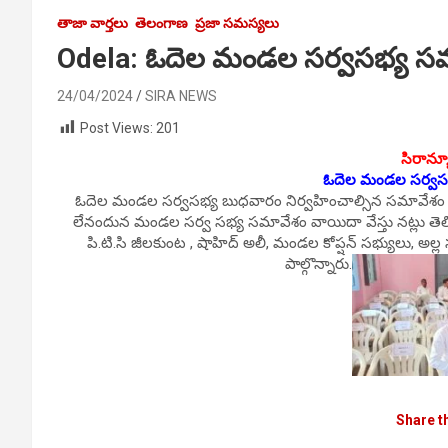
తాజా వార్తలు
తెలంగాణ
ప్రజా సమస్యలు
Odela: ఓదెల మండల సర్వసభ్య స
24/04/2024
SIRA NEWS
Post Views:
201
సిరాన్య
ఓదెల మండల సర్వస
ఓదెల మండ‌ల స‌ర్వ‌స‌భ్య బుధవారం నిర్వ‌హించాల్సిన స‌మావేశం 
లేనందున మండల సర్వ సభ్య సమావేశం వాయిదా వేస్తు నట్లు తెలిప
పి.టి.సి జీలకుంట , షాహిద్ అలీ, మండల కోప్షన్ సభ్యులు, అల్ల స
పాల్గొన్నారు.
Share t