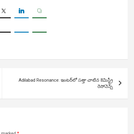
Adilabad Resonance: ఇంటర్‌లో సత్తా చాటిన కెమిస్ట్రీ
రెసోనెన్స్‌
re marked
*