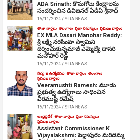
ADA Srinath: కొనుగోలు కేంద్రాల‌ను
సంద‌ర్శించిన డివిజనల్ ఏడీఏ శ్రీనాథ్
15/11/2024
SIRA NEWS
తాజా వార్తలు
తెలంగాణ
ప్రజా సమస్యలు
ప్రముఖ వార్తలు
EX MLA Dasari Manohar Reddy:
శ్రీ లక్ష్మీ నరసింహ స్వామిని
దర్శించుకున్నమాజీ ఎమ్మెల్యే దాసరి
మనోహర్ రెడ్డి
15/11/2024
SIRA NEWS
విద్య & ఉద్యోగము
తాజా వార్తలు
తెలంగాణ
ప్రముఖ వార్తలు
Veeramushti Ramesh: మూడు
ప్రభుత్వ ఉద్యోగాలు సాధించిన
వీరముష్టి రమేష్
15/11/2024
SIRA NEWS
ఆంధ్రప్రదేశ్
తాజా వార్తలు
ప్రజా సమస్యలు
ప్రముఖ వార్తలు
Assistant Commissioner K
Vijayalakshmi: పెద్దాపురం మరిడమ్మ