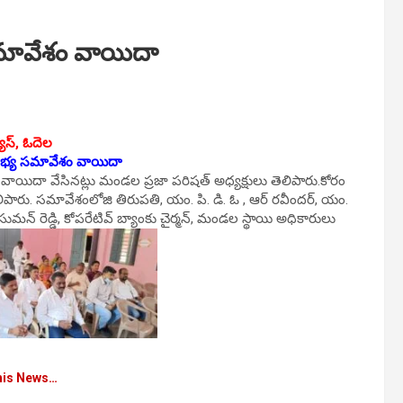
మావేశం వాయిదా
ూస్‌, ఓదెల
భ్య సమావేశం వాయిదా
వాయిదా వేసిన‌ట్లు మండల ప్రజా పరిషత్ అధ్యక్షులు తెలిపారు.కోరం
ారు. స‌మావేశంలోజి తిరుపతి, యం. పి. డి. ఓ , ఆర్ రవీందర్, యం.
ుమన్ రెడ్డి, కోపరేటివ్ బ్యాంకు చైర్మన్, మండల స్థాయి అధికారులు
his News…