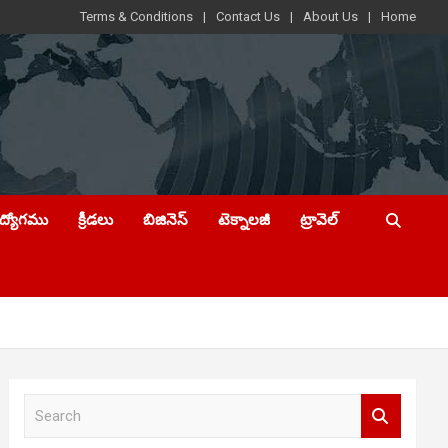
Terms & Conditions
Contact Us
About Us
Home
ఉద్యోగము
క్రీడలు
బిజినెస్
టెక్నాలజీ
ట్రావెల్
S
e
a