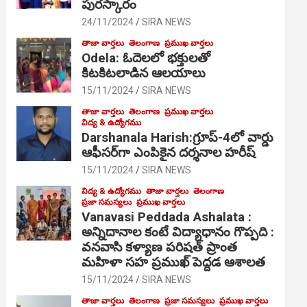
పురస్కారం
24/11/2024
SIRA NEWS
తాజా వార్తలు
తెలంగాణ
ప్రముఖ వార్తలు
Odela: ఓదెల‌లో భక్తులతో
కిటకిటలాడిన ఆల‌యాలు
15/11/2024
SIRA NEWS
తాజా వార్తలు
తెలంగాణ
ప్రముఖ వార్తలు
విద్య & ఉద్యోగము
Darshanala Harish:గ్రూప్-4లో వార్డు
ఆఫీసర్‌గా ఎంపికైన దర్శనాల హరీష్
15/11/2024
SIRA NEWS
విద్య & ఉద్యోగము
తాజా వార్తలు
తెలంగాణ
ప్రజా సమస్యలు
ప్రముఖ వార్తలు
Vanavasi Peddada Ashalata :
అన్నిదానాల కంటే విద్యాధానం గొప్పది :
వనవాసి కళ్యాణ పరిషత్ ప్రాంత
మహిళా సహ ప్రముఖ్ పెద్దడ ఆశాలత
15/11/2024
SIRA NEWS
తాజా వార్తలు
తెలంగాణ
ప్రజా సమస్యలు
ప్రముఖ వార్తలు