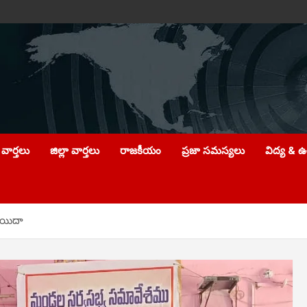
వార్తలు
జిల్లా వార్తలు
రాజకీయం
ప్రజా సమస్యలు
విద్య & 
ాయిదా