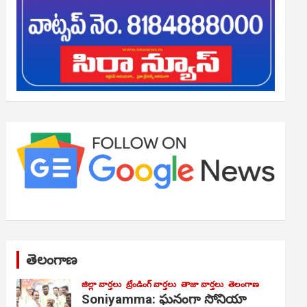
తెలంగాణ
జిల్లా వార్తలు
ట్రేండింగ్ వార్తలు
తాజా వార్తలు
తెలంగాణ
Soniyamma: ఘ‌నంగా సోనియా