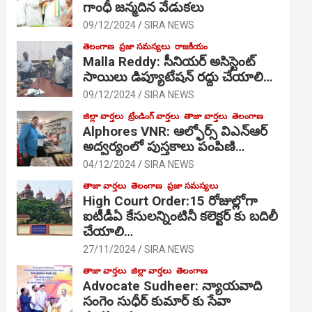
గాంధీ జ‌న్మ‌దిన వేడుక‌లు
09/12/2024
SIRA NEWS
తెలంగాణ
ప్రజా సమస్యలు
రాజకీయం
Malla Reddy: సీనియర్ అసిస్టెంట్
సాయిలు డిప్యూటేషన్ రద్దు చేయాలి…
09/12/2024
SIRA NEWS
జిల్లా వార్తలు
ట్రేండింగ్ వార్తలు
తాజా వార్తలు
తెలంగాణ
Alphores VNR: ఆల్ఫోర్స్ విఎన్ఆర్
అద్వర్యంలో పుస్తకాలు పంపిణి…
04/12/2024
SIRA NEWS
తాజా వార్తలు
తెలంగాణ
ప్రజా సమస్యలు
High Court Order:15 రోజుల్లోగా
ఐటీడీఏ కేసులన్నింటినీ కలెక్టర్ కు బదిలీ
చేయాలి…
27/11/2024
SIRA NEWS
తాజా వార్తలు
జిల్లా వార్తలు
తెలంగాణ
Advocate Sudheer: న్యాయవాది
సంగెం సుధీర్ కుమార్ కు సేవా