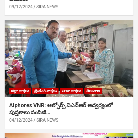
09/12/2024
SIRA NEWS
జిల్లా వార్తలు
ట్రేండింగ్ వార్తలు
తాజా వార్తలు
తెలంగాణ
Alphores VNR: ఆల్ఫోర్స్ విఎన్ఆర్ అద్వర్యంలో
పుస్తకాలు పంపిణి…
04/12/2024
SIRA NEWS