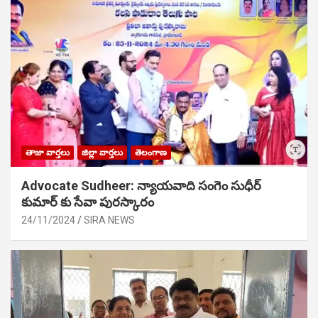
తాజా వార్తలు
జిల్లా వార్తలు
తెలంగాణ
Advocate Sudheer: న్యాయవాది సంగెం సుధీర్
కుమార్ కు సేవా పురస్కారం
24/11/2024
SIRA NEWS