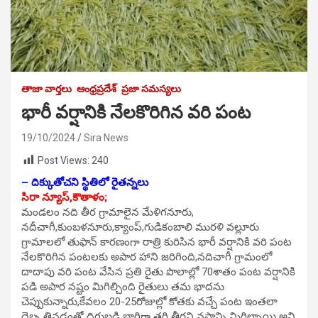
తాజా వార్తలు
ఆంధ్రప్రదేశ్
ప్రజా సమస్యలు
భారీ వర్షానికి నేలకొరిగిన వరి పంట
19/10/2024
Sira News
Post Views:
240
– దిక్కుతోచని స్థితిలో రైతన్నలు
సిరా న్యూస్,కౌతాళం;
మండలం నది తీర గ్రామాలైన మేళిగనూరు,
నదీచాగీ,కుంబళనూరు,క్యాంప్,గుడికంబాలి మురళి వల్లూరు
గ్రామాలలో తుఫాన్ కారణంగా రాత్రి కురిసిన భారీ వర్షానికి వరి పంట
నేలకొరిగిన పంటలకు అపార హాని జరిగింది,నదిచాగీ గ్రామంలో
దాదాపు వరి పంట వేసిన ప్రతి రైతు పొలాల్లో 70శాతం పంట వర్షానికి
పడి అపార నష్టం మిగిల్చింది రైతులు తమ భాదను
చెప్పుకున్నారు,కేవలం 20-25రోజుల్లో కోతకు వచ్చే పంట ఇంతలా
దెబ్బ తినడంతో దిగుబడి భాగిగా తగ్గి తీరని నష్టాన్ని మిగిల్చాయి అని