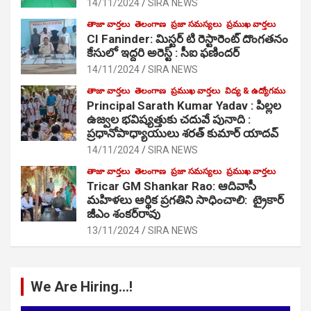
14/11/2024
SIRA NEWS
తాజా వార్తలు
తెలంగాణ
ప్రజా సమస్యలు
ప్రముఖ వార్తలు
CI Faninder: మిస్టర్ టి రెస్టారెంట్ దొంగతనం
కేసులో ఇద్దరి అరెస్ట్ : సీఐ ఫణిందర్
14/11/2024
SIRA NEWS
తాజా వార్తలు
తెలంగాణ
ప్రముఖ వార్తలు
విద్య & ఉద్యోగము
Principal Sarath Kumar Yadav : పిల్లల
ఉజ్వల భవిష్యత్తుకు చదువే పునాది :
ప్రధానోపాధ్యాయులు శరత్ కుమార్ యాదవ్
14/11/2024
SIRA NEWS
తాజా వార్తలు
తెలంగాణ
ప్రజా సమస్యలు
ప్రముఖ వార్తలు
Tricar GM Shankar Rao: ఆదివాసీ
మహిళలు ఆర్థిక ప్రగతిని సాధించాలి: ట్రైకార్
జీఎం శంకర్‌రావు
13/11/2024
SIRA NEWS
We Are Hiring…!