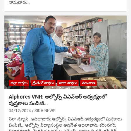
సోమవారం…
జిల్లా వార్తలు
ట్రేండింగ్ వార్తలు
తాజా వార్తలు
తెలంగాణ
Alphores VNR: ఆల్ఫోర్స్ విఎన్ఆర్ అద్వర్యంలో
పుస్తకాలు పంపిణి…
04/12/2024
SIRA NEWS
సిరా న్యూస్, ఆదిలాబాద్: ఆల్ఫోర్స్ విఎన్ఆర్ అద్వర్యంలో పుస్తకాలు
పంపిణి… ఆల్ఫోర్స్ విద్యాసంస్థల అధినేత ఆదిలాబాద్, కరీంనగర్,