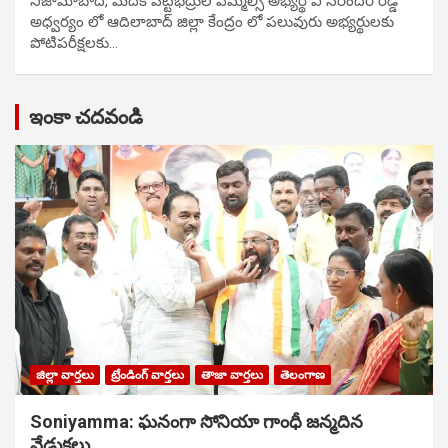
నిజామాబాద్, మెదక్ పట్టభద్రుల ఎమ్మెల్సీ అభ్యర్థి వి నరేందర్ రెడ్డి
అధ్వర్యం లో ఆదిలాబాద్ జిల్లా కేంద్రం లో పలువురు అభ్యర్థులకు
పోటిప‌రీక్ష‌ల‌కు…
ఇంకా చదవండి
జిల్లా వార్తలు
ట్రేండింగ్ వార్తలు
తాజా వార్తలు
తెలంగాణ
Soniyamma: ఘ‌నంగా సోనియా గాంధీ జ‌న్మ‌దిన
వేడుక‌లు