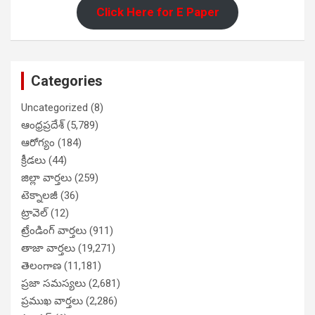
Click Here for E Paper
Categories
Uncategorized
(8)
ఆంధ్రప్రదేశ్
(5,789)
ఆరోగ్యం
(184)
క్రీడలు
(44)
జిల్లా వార్తలు
(259)
టెక్నాలజీ
(36)
ట్రావెల్
(12)
ట్రేండింగ్ వార్తలు
(911)
తాజా వార్తలు
(19,271)
తెలంగాణ
(11,181)
ప్రజా సమస్యలు
(2,681)
ప్రముఖ వార్తలు
(2,286)