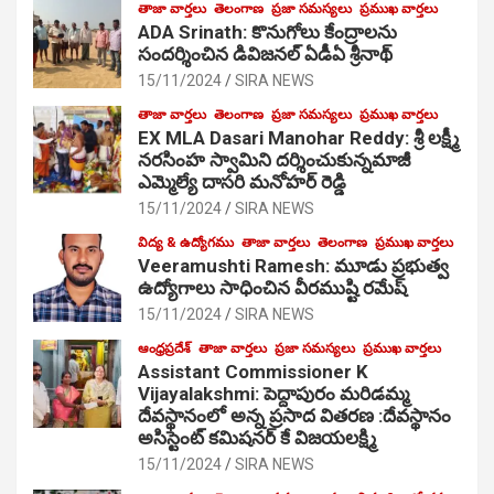
తాజా వార్తలు
తెలంగాణ
ప్రజా సమస్యలు
ప్రముఖ వార్తలు
ADA Srinath: కొనుగోలు కేంద్రాల‌ను
సంద‌ర్శించిన డివిజనల్ ఏడీఏ శ్రీనాథ్
15/11/2024
SIRA NEWS
తాజా వార్తలు
తెలంగాణ
ప్రజా సమస్యలు
ప్రముఖ వార్తలు
EX MLA Dasari Manohar Reddy: శ్రీ లక్ష్మీ
నరసింహ స్వామిని దర్శించుకున్నమాజీ
ఎమ్మెల్యే దాసరి మనోహర్ రెడ్డి
15/11/2024
SIRA NEWS
విద్య & ఉద్యోగము
తాజా వార్తలు
తెలంగాణ
ప్రముఖ వార్తలు
Veeramushti Ramesh: మూడు ప్రభుత్వ
ఉద్యోగాలు సాధించిన వీరముష్టి రమేష్
15/11/2024
SIRA NEWS
ఆంధ్రప్రదేశ్
తాజా వార్తలు
ప్రజా సమస్యలు
ప్రముఖ వార్తలు
Assistant Commissioner K
Vijayalakshmi: పెద్దాపురం మరిడమ్మ
దేవస్థానంలో అన్న ప్రసాద వితరణ :దేవస్థానం
అసిస్టెంట్ కమిషనర్ కే విజయలక్ష్మి
15/11/2024
SIRA NEWS