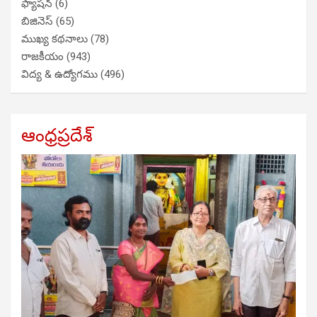
ఫ్యాషన్
(6)
బిజినెస్
(65)
ముఖ్య కథనాలు
(78)
రాజకీయం
(943)
విద్య & ఉద్యోగము
(496)
ఆంధ్రప్రదేశ్