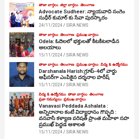
తాజా వార్తలు
జిల్లా వార్తలు
తెలంగాణ
Advocate Sudheer: న్యాయవాది సంగెం
సుధీర్ కుమార్ కు సేవా పురస్కారం
24/11/2024
SIRA NEWS
తాజా వార్తలు
తెలంగాణ
ప్రముఖ వార్తలు
Odela: ఓదెల‌లో భక్తులతో కిటకిటలాడిన
ఆల‌యాలు
15/11/2024
SIRA NEWS
తాజా వార్తలు
తెలంగాణ
ప్రముఖ వార్తలు
విద్య & ఉద్యోగము
Darshanala Harish:గ్రూప్-4లో వార్డు
ఆఫీసర్‌గా ఎంపికైన దర్శనాల హరీష్
15/11/2024
SIRA NEWS
విద్య & ఉద్యోగము
తాజా వార్తలు
తెలంగాణ
ప్రజా సమస్యలు
ప్రముఖ వార్తలు
Vanavasi Peddada Ashalata :
అన్నిదానాల కంటే విద్యాధానం గొప్పది :
వనవాసి కళ్యాణ పరిషత్ ప్రాంత మహిళా సహ
ప్రముఖ్ పెద్దడ ఆశాలత
15/11/2024
SIRA NEWS