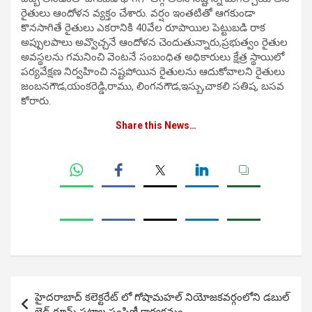
రైతులు ఆందోళన వ్యక్తం చేశారు. వర్షం ఇంతటితో ఆగకుండా
కొనసాగితే రైతులు ఎకరానికి 40వేల రూపాయిల పెట్టుబడి రాక
అప్పులపాలు అవ్వొచ్చనే ఆందోళన చెందుతున్నారు,ప్రభుత్వం రైతుల
అవస్థలను గమనించి వెంటనే సంబంధిత అధికారులు క్షేత్ర స్థాయిలో
పర్యవేక్షణ నిర్వహించి నష్టపోయిన రైతులను ఆదుకోవాలని రైతులు
జంబనగౌడ,యంకరెడ్డి,రాము, లింగనగౌడ,ఇస్బు,చాకలి సతిష, బసవ
కోరారు.
Share this News…
Post
హైదరాబాద్ కలెక్టరేట్ లో గోషామహల్ నియోజకవర్గంలోని డబుల్
navigation