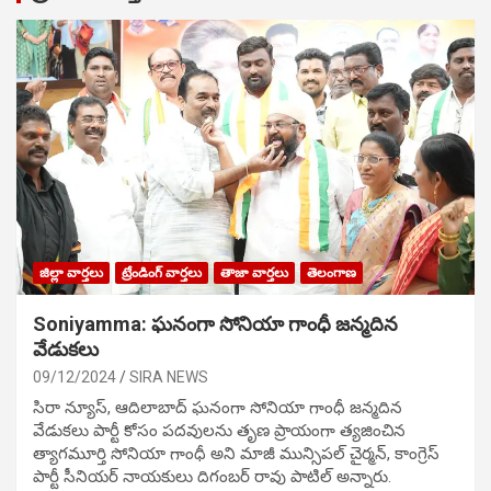
జిల్లా వార్తలు
ట్రేండింగ్ వార్తలు
తాజా వార్తలు
తెలంగాణ
Soniyamma: ఘ‌నంగా సోనియా గాంధీ జ‌న్మ‌దిన
వేడుక‌లు
09/12/2024
SIRA NEWS
సిరా న్యూస్, ఆదిలాబాద్ ఘ‌నంగా సోనియా గాంధీ జ‌న్మ‌దిన
వేడుక‌లు పార్టీ కోసం ప‌ద‌వుల‌ను తృణ ప్రాయంగా త్య‌జించిన
త్యాగమూర్తి సోనియా గాంధీ అని మాజీ మున్సిప‌ల్ చైర్మ‌న్, కాంగ్రెస్
పార్టీ సీనియ‌ర్ నాయ‌కులు దిగంబ‌ర్ రావు పాటిల్ అన్నారు.