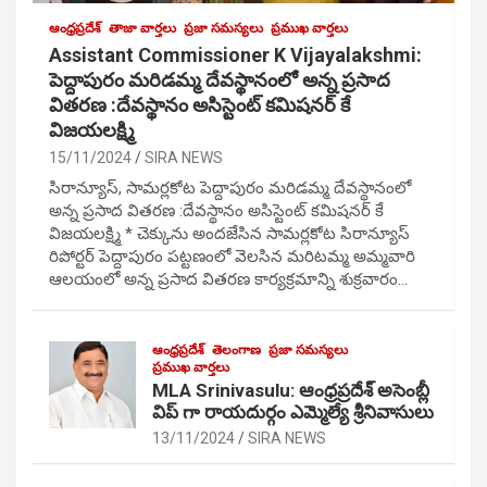
ఆంధ్రప్రదేశ్
తాజా వార్తలు
ప్రజా సమస్యలు
ప్రముఖ వార్తలు
Assistant Commissioner K Vijayalakshmi:
పెద్దాపురం మరిడమ్మ దేవస్థానంలో అన్న ప్రసాద
వితరణ :దేవస్థానం అసిస్టెంట్ కమిషనర్ కే
విజయలక్ష్మి
15/11/2024
SIRA NEWS
సిరాన్యూస్, సామర్లకోట పెద్దాపురం మరిడమ్మ దేవస్థానంలో
అన్న ప్రసాద వితరణ :దేవస్థానం అసిస్టెంట్ కమిషనర్ కే
విజయలక్ష్మి * చెక్కును అందజేసిన సామర్లకోట సిరాన్యూస్
రిపోర్టర్ పెద్దాపురం పట్టణంలో వెలసిన మరిటమ్మ అమ్మవారి
ఆలయంలో అన్న ప్రసాద వితరణ కార్యక్రమాన్ని శుక్రవారం…
ఆంధ్రప్రదేశ్
తెలంగాణ
ప్రజా సమస్యలు
ప్రముఖ వార్తలు
MLA Srinivasulu: ఆంధ్రప్రదేశ్ అసెంబ్లీ
విప్ గా రాయదుర్గం ఎమ్మెల్యే శ్రీనివాసులు
13/11/2024
SIRA NEWS