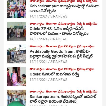
తాజా వార్తలు
తెలంగాణ
ప్రముఖ వార్తలు
విద్య & ఉద్యోగము
Kalvasrirampur: కాల్వశ్రీరాంపూర్లో ఘనంగా
బాలల దినోత్సవం
14/11/2024
SIRA NEWS
తాజా వార్తలు
తెలంగాణ
ప్రముఖ వార్తలు
విద్య & ఉద్యోగము
Odela ZPHS: ఓదెల జ‌డ్పీహెచ్ఎస్
పాఠ‌శాల‌లో ఘనంగా బాలల దినోత్సవం
14/11/2024
SIRA NEWS
తాజా వార్తలు
తెలంగాణ
ప్రజా సమస్యలు
ప్రముఖ వార్తలు
Peddapally Goods Train : కాజీపేట-
బల్లార్షా మధ్య రైళ్ల రాకపోకలకు గ్రీన్ సిగ్నల్
14/11/2024
SIRA NEWS
తాజా వార్తలు
తెలంగాణ
ప్రజా సమస్యలు
ప్రముఖ వార్తలు
Odela: ఓదెలలో కులగణన సర్వే
14/11/2024
SIRA NEWS
తాజా వార్తలు
తెలంగాణ
ప్రముఖ వార్తలు
విద్య & ఉద్యోగము
Sankarapatnam: శంకరపట్నంలో జవహర్
లాల్ నెహ్రూ జయంతి వేడుకలు