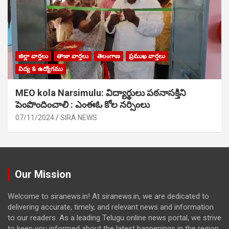
జిల్లా వార్తలు
తాజా వార్తలు
తెలంగాణ
ప్రముఖ వార్తలు
విద్య & ఉద్యోగము
MEO kola Narsimulu: విద్యార్థులు పఠ‌నాసక్తిని
పెంపొందించాలి : ఎంఈఓ కోల నర్సింలు
07/11/2024
SIRA NEWS
Our Mission
Welcome to siranews.in! At siranews.in, we are dedicated to
delivering accurate, timely, and relevant news and information
to our readers. As a leading Telugu online news portal, we strive
to keep you informed about the latest happenings in the region