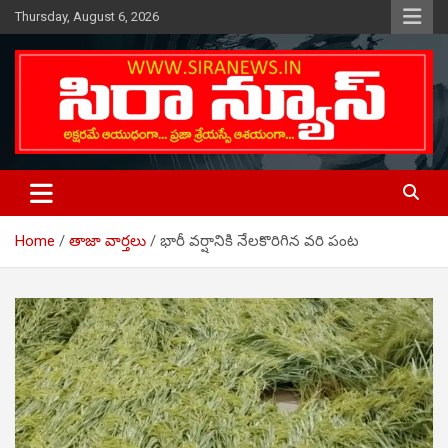
Skip
Thursday, August 6, 2026
to
content
Telugu Online News Daily
SIRA NEWS
Home
తాజా వార్తలు
భారీ వర్షానికి నేలకొరిగిన వరి పంట