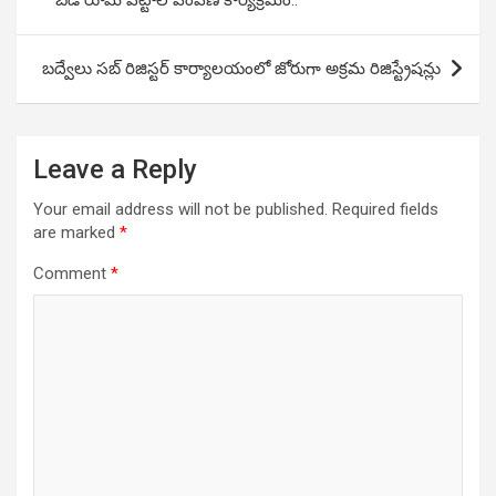
బెడ్ రూమ్ పట్టాల పంపిణీ కార్యక్రమం..
బద్వేలు సబ్ రిజిస్టర్ కార్యాలయంలో జోరుగా అక్రమ రిజిస్ట్రేషన్లు
Leave a Reply
Your email address will not be published.
Required fields
are marked
*
Comment
*