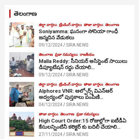
తెలంగాణ
జిల్లా వార్తలు
ట్రేండింగ్ వార్తలు
తాజా వార్తలు
తెలంగాణ
Soniyamma: ఘ‌నంగా సోనియా గాంధీ
జ‌న్మ‌దిన వేడుక‌లు
09/12/2024
SIRA NEWS
తెలంగాణ
ప్రజా సమస్యలు
రాజకీయం
Malla Reddy: సీనియర్ అసిస్టెంట్ సాయిలు
డిప్యూటేషన్ రద్దు చేయాలి…
09/12/2024
SIRA NEWS
జిల్లా వార్తలు
ట్రేండింగ్ వార్తలు
తాజా వార్తలు
తెలంగాణ
Alphores VNR: ఆల్ఫోర్స్ విఎన్ఆర్
అద్వర్యంలో పుస్తకాలు పంపిణి…
04/12/2024
SIRA NEWS
తాజా వార్తలు
తెలంగాణ
ప్రజా సమస్యలు
High Court Order:15 రోజుల్లోగా ఐటీడీఏ
కేసులన్నింటినీ కలెక్టర్ కు బదిలీ చేయాలి…
27/11/2024
SIRA NEWS