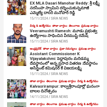
EX MLA Dasari Manohar Reddy: శ్రీ లక్ష్మీ
నరసింహ స్వామిని దర్శించుకున్నమాజీ
ఎమ్మెల్యే దాసరి మనోహర్ రెడ్డి
15/11/2024
SIRA NEWS
విద్య & ఉద్యోగము
తాజా వార్తలు
తెలంగాణ
ప్రముఖ వార్తలు
Veeramushti Ramesh: మూడు ప్రభుత్వ
ఉద్యోగాలు సాధించిన వీరముష్టి రమేష్
15/11/2024
SIRA NEWS
ఆంధ్రప్రదేశ్
తాజా వార్తలు
ప్రజా సమస్యలు
ప్రముఖ వార్తలు
Assistant Commissioner K
Vijayalakshmi: పెద్దాపురం మరిడమ్మ
దేవస్థానంలో అన్న ప్రసాద వితరణ :దేవస్థానం
అసిస్టెంట్ కమిషనర్ కే విజయలక్ష్మి
15/11/2024
SIRA NEWS
తాజా వార్తలు
తెలంగాణ
ప్రముఖ వార్తలు
విద్య & ఉద్యోగము
Kalvasrirampur: కాల్వశ్రీరాంపూర్లో ఘనంగా
బాలల దినోత్సవం
14/11/2024
SIRA NEWS
తాజా వార్తలు
తెలంగాణ
ప్రముఖ వార్తలు
విద్య & ఉద్యోగము