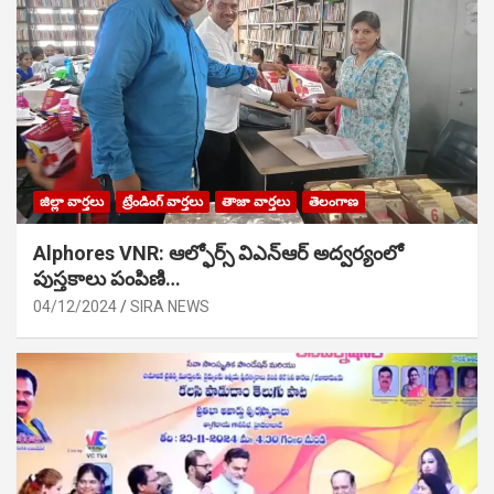
జిల్లా వార్తలు
ట్రేండింగ్ వార్తలు
తాజా వార్తలు
తెలంగాణ
Alphores VNR: ఆల్ఫోర్స్ విఎన్ఆర్ అద్వర్యంలో
పుస్తకాలు పంపిణి…
04/12/2024
SIRA NEWS