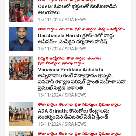
Odela: ఓదెల‌లో భక్తులతో కిటకిటలాడిన
ఆల‌యాలు
15/11/2024
SIRA NEWS
తాజా వార్తలు
తెలంగాణ
ప్రముఖ వార్తలు
విద్య & ఉద్యోగము
Darshanala Harish:గ్రూప్-4లో వార్డు
ఆఫీసర్‌గా ఎంపికైన దర్శనాల హరీష్
15/11/2024
SIRA NEWS
విద్య & ఉద్యోగము
తాజా వార్తలు
తెలంగాణ
ప్రజా సమస్యలు
ప్రముఖ వార్తలు
Vanavasi Peddada Ashalata :
అన్నిదానాల కంటే విద్యాధానం గొప్పది :
వనవాసి కళ్యాణ పరిషత్ ప్రాంత మహిళా సహ
ప్రముఖ్ పెద్దడ ఆశాలత
15/11/2024
SIRA NEWS
తాజా వార్తలు
తెలంగాణ
ప్రజా సమస్యలు
ప్రముఖ వార్తలు
ADA Srinath: కొనుగోలు కేంద్రాల‌ను
సంద‌ర్శించిన డివిజనల్ ఏడీఏ శ్రీనాథ్
15/11/2024
SIRA NEWS
తాజా వార్తలు
తెలంగాణ
ప్రజా సమస్యలు
ప్రముఖ వార్తలు