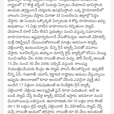
రాష్ట్రంలో 37 కొత్త టెస్టింగ్ సెంటర్లు ఏర్పాటు చేయాలని భావిస్తోంది.
అందుకు తగ్గట్టుగానే చర్యలకు ఉపక్రమిస్తోంది. ఒక్క హైదరాబాద్‌లో
నాలుగు ఏర్పాటు చేస్తారు మిగతా 33 సెంటర్‌లను జిల్లాల్లో సిద్ధం
చేస్తారు. ఈ సెంటరు ఒక్కొక్కటి ఏర్పాటుకు 8 కోట్ల రూపాయలు ఖర్చు
అవుతాయి. 15 ఏళ్లు దాటిన వాహనాలను కచ్చితంగా స్క్రాప్
చేయాలనే రూల్ ఏమీ లేదని ప్రభుత్వం నుంచి వస్తున్న సమాచారం.
వాహనదారులు ఇష్టపూర్వకంగానే చేసుకోవచ్చట. అలాంటి వెహికల్స్‌
మళ్లీ రిజిస్ట్రేషన్ చేయించుకోవాలంటే మాత్రం అదనంగా ట్యాక్స్
చెల్లించాల్సి ఉంటుందన్నారు. దీన్ని గ్రీన్ ట్యాక్స్ పేరుతో వసూలు
చేస్తారు. టూవీలర్స్‌ను తుక్కుగా మారిస్తే లైఫ్‌ ట్యాక్స్‌లో కనీసం వెయ్యి
నుంచి ఆరేడు వేల వరకు రాయితీ పొంద వచ్చు. ఫోర్‌ వీలర్స్‌ అయితే
15 వేల నుంచి 50 వేల వరకు సబ్సిడీ వస్తుంది. కాలుష్య
నియంత్రించేందుకు కేంద్రం ఈ స్క్రాప్ పాలసీ తీసుకొచ్చింది. ఇప్పటికే
దీన్ని ఏపీ, గుజరాత్, యూపీ, కర్ణాటక రాష్ట్రాలు అమలు చేస్తున్నాయి.
ఇప్పుడు తెలంగాణలో కూడా అందులో చేరింది.ఎవరైనా వ్యక్తి తన
బండిని 17 ఏళ్లుగా నడుపుతుంటే ఆ రెండేళ్లకు గ్రీన్‌ ట్యాక్స్‌
చెల్లించాలి. చెల్లింపు ఆలస్యమైతే ఫైన్ కూడా పడుతుంది. అదే ఆ
బండి స్క్రాప్ చేస్తే రెండేళ్ల ట్యాక్స్ బెనిఫిట్‌ ఇస్తారు. జరిమానా నుంచి
మినహాయింపు లభిస్తుంది. ఉదాహరణకు రూ.10 లక్షల కారు కొంటే
రూ.1.30 లక్షలు లైఫ్‌ ట్యాక్స్ చెల్లించాలి. మీ వెహికల్‌ను స్క్రాప్ చేస్తే
వచ్చే రాయితీ ఇందులో తగ్గిస్తారు. రాయితీ రూ.50 వేలు అనుకుంటే