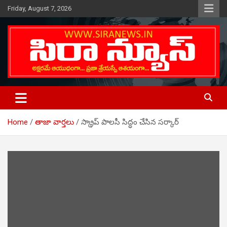
Skip
Friday, August 7, 2026
to
content
Telugu Online News Daily
SIRA NEWS
Home
తాజా వార్తలు
స్క్రాప్ పాలసీ సిద్ధం చేసిన సర్కార్