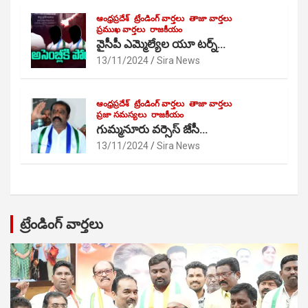
ఆంధ్రప్రదేశ్
ట్రేండింగ్ వార్తలు
తాజా వార్తలు
ప్రముఖ వార్తలు
రాజకీయం
వైసీపీ ఎమ్మెల్యేల యూ టర్న్…
13/11/2024
Sira News
ఆంధ్రప్రదేశ్
ట్రేండింగ్ వార్తలు
తాజా వార్తలు
ప్రజా సమస్యలు
రాజకీయం
గుమ్మనూరు వర్సెస్ జేసీ…
13/11/2024
Sira News
ట్రేండింగ్ వార్తలు