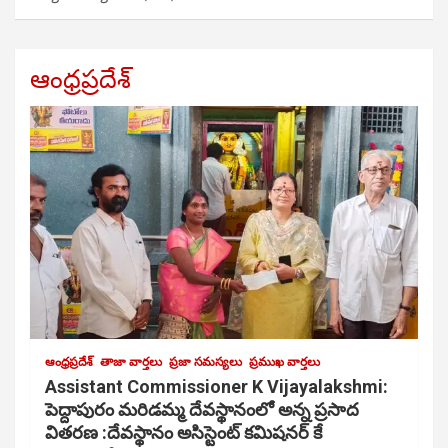
ఆంధ్రప్రదేశ్
ఆంధ్రప్రదేశ్
తాజా వార్తలు
ప్రజా సమస్యలు
ప్రముఖ వార్తలు
Assistant Commissioner K Vijayalakshmi:
పెద్దాపురం మరిడమ్మ దేవస్థానంలో అన్న ప్రసాద
వితరణ :దేవస్థానం అసిస్టెంట్ కమిషనర్ కే