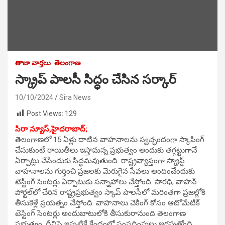
తాజా వార్తలు
తెలంగాణ
స్క్రాప్ పాలసీ సిద్ధం చేసిన సర్కార్
10/10/2024
Sira News
Post Views:
129
సిరా న్యూస్,హైదరాబాద్;
తెలంగాణలో 15 ఏళ్లు దాటిన వాహనాలను స్వచ్ఛందంగా స్కాపింగ్
చేసుకుంటే రాయితీలు ఇస్తామన్న ప్రభుత్వం అందుకు తగ్గట్టుగానే
ఏర్పాట్లు చేసేందుకు సిద్ధమవుతుంది. రాష్ట్రవ్యాప్తంగా స్క్రాప్డ్
వాహనాలను గుర్తించి ప్రజలకు మెరుగైన సేవలు అందించేందుకు
టెస్టింగ్ సెంటర్లు ఏర్పాటుకు సన్నాహాలు చేస్తోంది. సారథి, వాహన్
పోర్టల్‌‌‌‌‌‌‌‌లో చేరిన రాష్ట్రప్రభుత్వం స్కాప్ పాలసీలో మరింతగా ప్రజల్లోకి
తీసుకెళ్లే ప్రయత్నం చేస్తోంది. వాహనాలు చెకింగ్ కోసం ఆటోమేటిక్
టెస్టింగ్ సెంటర్లు అందుబాటులోకి తీసుకురానుంది తెలంగాణ
ప్రభుత్వం. దీనిపై ఇప్పటికే కేంద్రంలో సంప్రదింపులు జరపుతోంది.