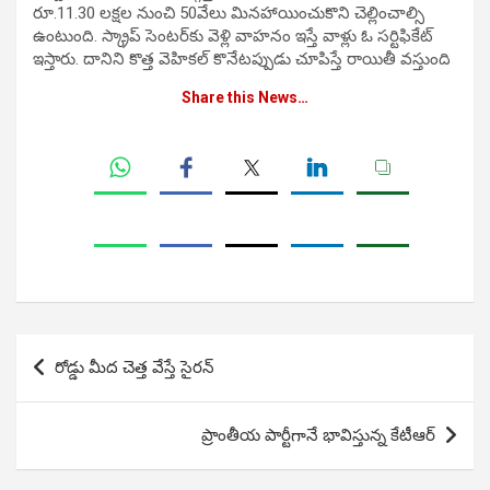
రూ.11.30 లక్షల నుంచి 50వేలు మినహాయించుకొని చెల్లించాల్సి
ఉంటుంది. స్క్రాప్ సెంటర్‌కు వెళ్లి వాహనం ఇస్తే వాళ్లు ఓ సర్టిఫికేట్
ఇస్తారు. దానిని కొత్త వెహికల్ కొనేటప్పుడు చూపిస్తే రాయితీ వస్తుంది
Share this News…
Post
రోడ్డు మీద చెత్త వేస్తే సైరన్
navigation
ప్రాంతీయ పార్టీగానే భావిస్తున్న కేటీఆర్