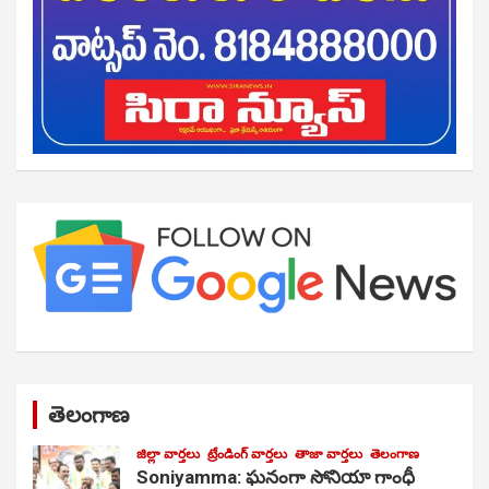
తెలంగాణ
జిల్లా వార్తలు
ట్రేండింగ్ వార్తలు
తాజా వార్తలు
తెలంగాణ
Soniyamma: ఘ‌నంగా సోనియా గాంధీ