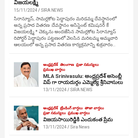
విజయలక్ష్మి
15/11/2024
SIRA NEWS
సిరాన్యూస్, సామర్లకోట పెద్దాపురం మరిడమ్మ దేవస్థానంలో
అన్న ప్రసాద వితరణ :దేవస్థానం అసిస్టెంట్ కమిషనర్ కే
విజయలక్ష్మి * చెక్కును అందజేసిన సామర్లకోట సిరాన్యూస్
రిపోర్టర్ పెద్దాపురం పట్టణంలో వెలసిన మరిటమ్మ అమ్మవారి
ఆలయంలో అన్న ప్రసాద వితరణ కార్యక్రమాన్ని శుక్రవారం…
ఆంధ్రప్రదేశ్
తెలంగాణ
ప్రజా సమస్యలు
ప్రముఖ వార్తలు
MLA Srinivasulu: ఆంధ్రప్రదేశ్ అసెంబ్లీ
విప్ గా రాయదుర్గం ఎమ్మెల్యే శ్రీనివాసులు
13/11/2024
SIRA NEWS
ఆంధ్రప్రదేశ్
ట్రేండింగ్ వార్తలు
తాజా వార్తలు
ప్రజా సమస్యలు
ప్రముఖ వార్తలు
విజయసాయిరెడ్డికి ఎందుకంత ప్రేమ
13/11/2024
Sira News