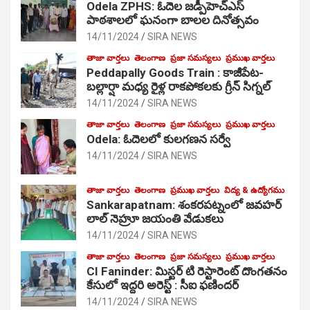
Odela ZPHS: ఓదెల జ‌డ్పీహెచ్ఎస్
పాఠ‌శాల‌లో ఘనంగా బాలల దినోత్సవం
14/11/2024
SIRA NEWS
తాజా వార్తలు
తెలంగాణ
ప్రజా సమస్యలు
ప్రముఖ వార్తలు
Peddapally Goods Train : కాజీపేట-
బల్లార్షా మధ్య రైళ్ల రాకపోకలకు గ్రీన్ సిగ్నల్
14/11/2024
SIRA NEWS
తాజా వార్తలు
తెలంగాణ
ప్రజా సమస్యలు
ప్రముఖ వార్తలు
Odela: ఓదెలలో కులగణన సర్వే
14/11/2024
SIRA NEWS
తాజా వార్తలు
తెలంగాణ
ప్రముఖ వార్తలు
విద్య & ఉద్యోగము
Sankarapatnam: శంకరపట్నంలో జవహర్
లాల్ నెహ్రూ జయంతి వేడుకలు
14/11/2024
SIRA NEWS
తాజా వార్తలు
తెలంగాణ
ప్రజా సమస్యలు
ప్రముఖ వార్తలు
CI Faninder: మిస్టర్ టి రెస్టారెంట్ దొంగతనం
కేసులో ఇద్దరి అరెస్ట్ : సీఐ ఫణిందర్
14/11/2024
SIRA NEWS