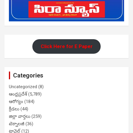
Click Here for E Paper
Categories
Uncategorized
(8)
ఆంధ్రప్రదేశ్
(5,789)
ఆరోగ్యం
(184)
క్రీడలు
(44)
జిల్లా వార్తలు
(259)
టెక్నాలజీ
(36)
ట్రావెల్
(12)