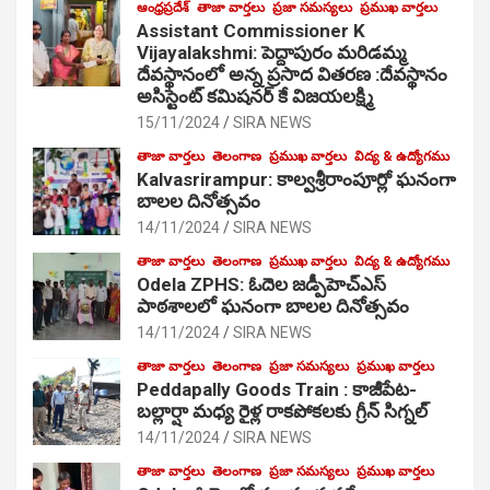
ఆంధ్రప్రదేశ్
తాజా వార్తలు
ప్రజా సమస్యలు
ప్రముఖ వార్తలు
Assistant Commissioner K
Vijayalakshmi: పెద్దాపురం మరిడమ్మ
దేవస్థానంలో అన్న ప్రసాద వితరణ :దేవస్థానం
అసిస్టెంట్ కమిషనర్ కే విజయలక్ష్మి
15/11/2024
SIRA NEWS
తాజా వార్తలు
తెలంగాణ
ప్రముఖ వార్తలు
విద్య & ఉద్యోగము
Kalvasrirampur: కాల్వశ్రీరాంపూర్లో ఘనంగా
బాలల దినోత్సవం
14/11/2024
SIRA NEWS
తాజా వార్తలు
తెలంగాణ
ప్రముఖ వార్తలు
విద్య & ఉద్యోగము
Odela ZPHS: ఓదెల జ‌డ్పీహెచ్ఎస్
పాఠ‌శాల‌లో ఘనంగా బాలల దినోత్సవం
14/11/2024
SIRA NEWS
తాజా వార్తలు
తెలంగాణ
ప్రజా సమస్యలు
ప్రముఖ వార్తలు
Peddapally Goods Train : కాజీపేట-
బల్లార్షా మధ్య రైళ్ల రాకపోకలకు గ్రీన్ సిగ్నల్
14/11/2024
SIRA NEWS
తాజా వార్తలు
తెలంగాణ
ప్రజా సమస్యలు
ప్రముఖ వార్తలు