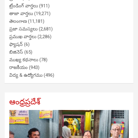
ట్రేండింగ్ వార్తలు
(911)
తాజా వార్తలు
(19,271)
తెలంగాణ
(11,181)
ప్రజా సమస్యలు
(2,681)
ప్రముఖ వార్తలు
(2,286)
ఫ్యాషన్
(6)
బిజినెస్
(65)
ముఖ్య కథనాలు
(78)
రాజకీయం
(943)
విద్య & ఉద్యోగము
(496)
ఆంధ్రప్రదేశ్