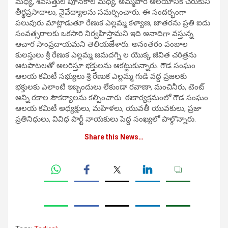
మధ్య, శివసత్తుల పూనకాల మధ్య, అమ్మవారి ఆలయానికి చేరుకుని
తీర్థప్రసాదాలు, నైవేద్యాలను సమర్పించారు. ఈ సందర్భంగా
పలువురు మాట్లాడుతూ రేణుక ఎల్లమ్మ కళ్యాణ, జాతరను ప్రతి ఐదు
సంవత్సరాలకు ఒకసారి నిర్వహిస్తామని ఇది అనాదిగా వస్తున్న
ఆచార సాంప్రదాయమని తెలియజేశారు. అనంతరం పంబాల
కులస్తులు శ్రీ రేణుక ఎల్లమ్మ జమదగ్ని ల యొక్క జీవిత చరిత్రను
ఆటపాటలతో అలరిస్తూ భక్తులను ఆకట్టుకున్నారు. గౌడ సంఘం
ఆలయ కమిటీ సభ్యులు శ్రీ రేణుక ఎల్లమ్మ గుడి వద్ద ప్రజలకు
భక్తులకు ఎలాంటి ఇబ్బందులు లేకుండా రవాణా, మంచినీరు, టెంట్
అన్ని రకాల సౌకర్యాలను కల్పించారు. ఈకార్యక్రమంలో గౌడ సంఘం
ఆలయ కమిటీ అధ్యక్షులు, మహిళలు, యువతీ యువకులు, ప్రజా
ప్రతినిధులు, వివిధ పార్టీ నాయకులు పెద్ద సంఖ్యలో పాల్గొన్నారు.
Share this News…