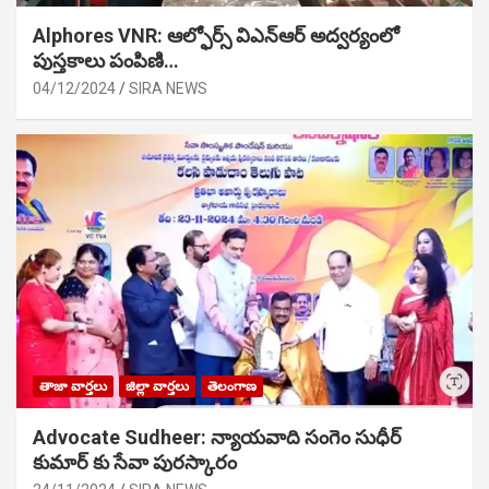
Alphores VNR: ఆల్ఫోర్స్ విఎన్ఆర్ అద్వర్యంలో
పుస్తకాలు పంపిణి…
04/12/2024
SIRA NEWS
తాజా వార్తలు
జిల్లా వార్తలు
తెలంగాణ
Advocate Sudheer: న్యాయవాది సంగెం సుధీర్
కుమార్ కు సేవా పురస్కారం