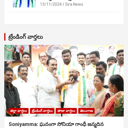
13/11/2024
Sira News
ట్రేండింగ్ వార్తలు
జిల్లా వార్తలు
ట్రేండింగ్ వార్తలు
తాజా వార్తలు
తెలంగాణ
Soniyamma: ఘ‌నంగా సోనియా గాంధీ జ‌న్మ‌దిన