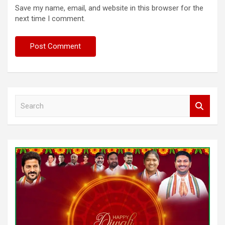
Save my name, email, and website in this browser for the
next time I comment.
S
e
a
r
c
h