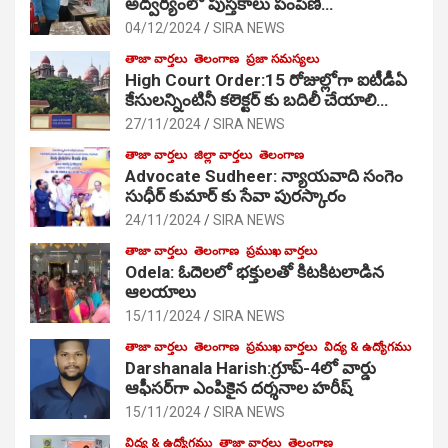
అద్వర్యంలో పుస్తకాలు పంపిణి…
04/12/2024
SIRA NEWS
తాజా వార్తలు
తెలంగాణ
ప్రజా సమస్యలు
High Court Order:15 రోజుల్లోగా ఐటీడీఏ
కేసులన్నింటినీ కలెక్టర్ కు బదిలీ చేయాలి…
27/11/2024
SIRA NEWS
తాజా వార్తలు
జిల్లా వార్తలు
తెలంగాణ
Advocate Sudheer: న్యాయవాది సంగెం
సుధీర్ కుమార్ కు సేవా పురస్కారం
24/11/2024
SIRA NEWS
తాజా వార్తలు
తెలంగాణ
ప్రముఖ వార్తలు
Odela: ఓదెల‌లో భక్తులతో కిటకిటలాడిన
ఆల‌యాలు
15/11/2024
SIRA NEWS
తాజా వార్తలు
తెలంగాణ
ప్రముఖ వార్తలు
విద్య & ఉద్యోగము
Darshanala Harish:గ్రూప్-4లో వార్డు
ఆఫీసర్‌గా ఎంపికైన దర్శనాల హరీష్
15/11/2024
SIRA NEWS
విద్య & ఉద్యోగము
తాజా వార్తలు
తెలంగాణ