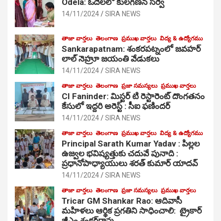
Odela: ఓదెలలో కులగణన సర్వే
14/11/2024
SIRA NEWS
తాజా వార్తలు
తెలంగాణ
ప్రముఖ వార్తలు
విద్య & ఉద్యోగము
Sankarapatnam: శంకరపట్నంలో జవహర్
లాల్ నెహ్రూ జయంతి వేడుకలు
14/11/2024
SIRA NEWS
తాజా వార్తలు
తెలంగాణ
ప్రజా సమస్యలు
ప్రముఖ వార్తలు
CI Faninder: మిస్టర్ టి రెస్టారెంట్ దొంగతనం
కేసులో ఇద్దరి అరెస్ట్ : సీఐ ఫణిందర్
14/11/2024
SIRA NEWS
తాజా వార్తలు
తెలంగాణ
ప్రముఖ వార్తలు
విద్య & ఉద్యోగము
Principal Sarath Kumar Yadav : పిల్లల
ఉజ్వల భవిష్యత్తుకు చదువే పునాది :
ప్రధానోపాధ్యాయులు శరత్ కుమార్ యాదవ్
14/11/2024
SIRA NEWS
తాజా వార్తలు
తెలంగాణ
ప్రజా సమస్యలు
ప్రముఖ వార్తలు
Tricar GM Shankar Rao: ఆదివాసీ
మహిళలు ఆర్థిక ప్రగతిని సాధించాలి: ట్రైకార్
జీఎం శంకర్‌రావు