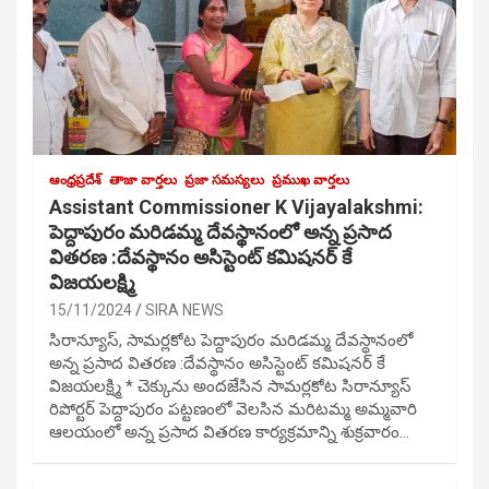
ఆంధ్రప్రదేశ్
తాజా వార్తలు
ప్రజా సమస్యలు
ప్రముఖ వార్తలు
Assistant Commissioner K Vijayalakshmi:
పెద్దాపురం మరిడమ్మ దేవస్థానంలో అన్న ప్రసాద
వితరణ :దేవస్థానం అసిస్టెంట్ కమిషనర్ కే
విజయలక్ష్మి
15/11/2024
SIRA NEWS
సిరాన్యూస్, సామర్లకోట పెద్దాపురం మరిడమ్మ దేవస్థానంలో
అన్న ప్రసాద వితరణ :దేవస్థానం అసిస్టెంట్ కమిషనర్ కే
విజయలక్ష్మి * చెక్కును అందజేసిన సామర్లకోట సిరాన్యూస్
రిపోర్టర్ పెద్దాపురం పట్టణంలో వెలసిన మరిటమ్మ అమ్మవారి
ఆలయంలో అన్న ప్రసాద వితరణ కార్యక్రమాన్ని శుక్రవారం…