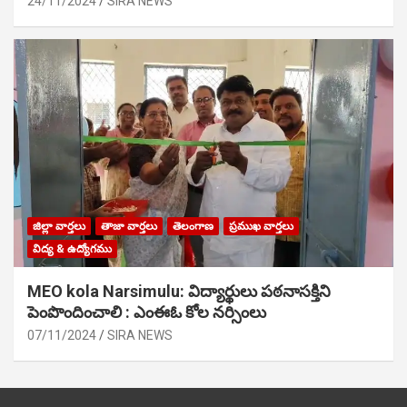
24/11/2024
SIRA NEWS
జిల్లా వార్తలు
తాజా వార్తలు
తెలంగాణ
ప్రముఖ వార్తలు
విద్య & ఉద్యోగము
MEO kola Narsimulu: విద్యార్థులు పఠ‌నాసక్తిని
పెంపొందించాలి : ఎంఈఓ కోల నర్సింలు
07/11/2024
SIRA NEWS