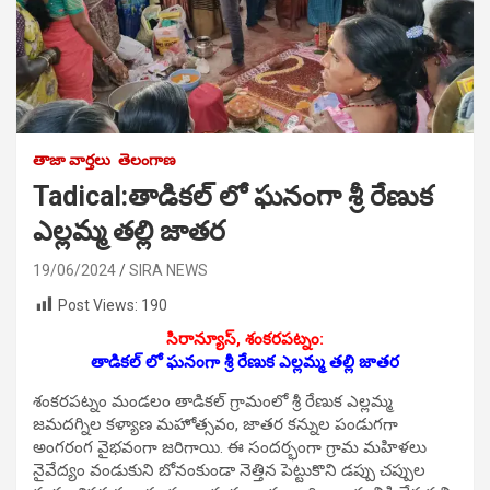
తాజా వార్తలు
తెలంగాణ
Tadical:తాడికల్ లో ఘనంగా శ్రీ రేణుక
ఎల్లమ్మ తల్లి జాతర
19/06/2024
SIRA NEWS
Post Views:
190
సిరాన్యూస్, శంకరపట్నం:
తాడికల్ లో ఘనంగా శ్రీ రేణుక ఎల్లమ్మ తల్లి జాతర
శంకరపట్నం మండలం తాడికల్ గ్రామంలో శ్రీ రేణుక ఎల్లమ్మ
జమదగ్నిల కళ్యాణ మహోత్సవం, జాతర కన్నుల పండుగగా
అంగరంగ వైభవంగా జరిగాయి. ఈ సందర్భంగా గ్రామ మహిళలు
నైవేద్యం వండుకుని బోనంకుండా నెత్తిన పెట్టుకొని డప్పు చప్పుల