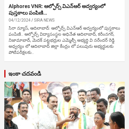
Alphores VNR: ఆల్ఫోర్స్ విఎన్ఆర్ అద్వర్యంలో
పుస్తకాలు పంపిణి…
04/12/2024
SIRA NEWS
సిరా న్యూస్, ఆదిలాబాద్: ఆల్ఫోర్స్ విఎన్ఆర్ అద్వర్యంలో పుస్తకాలు
పంపిణి… ఆల్ఫోర్స్ విద్యాసంస్థల అధినేత ఆదిలాబాద్, కరీంనగర్,
నిజామాబాద్, మెదక్ పట్టభద్రుల ఎమ్మెల్సీ అభ్యర్థి వి నరేందర్ రెడ్డి
అధ్వర్యం లో ఆదిలాబాద్ జిల్లా కేంద్రం లో పలువురు అభ్యర్థులకు
పోటిప‌రీక్ష‌ల‌కు…
ఇంకా చదవండి