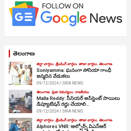
తెలంగాణ
జిల్లా వార్తలు
ట్రేండింగ్ వార్తలు
తాజా వార్తలు
తెలంగాణ
Soniyamma: ఘ‌నంగా సోనియా గాంధీ
జ‌న్మ‌దిన వేడుక‌లు
09/12/2024
SIRA NEWS
తెలంగాణ
ప్రజా సమస్యలు
రాజకీయం
Malla Reddy: సీనియర్ అసిస్టెంట్ సాయిలు
డిప్యూటేషన్ రద్దు చేయాలి…
09/12/2024
SIRA NEWS
జిల్లా వార్తలు
ట్రేండింగ్ వార్తలు
తాజా వార్తలు
తెలంగాణ
Alphores VNR: ఆల్ఫోర్స్ విఎన్ఆర్