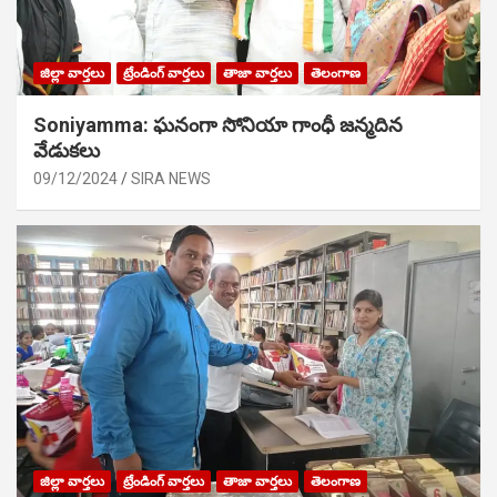
జిల్లా వార్తలు
ట్రేండింగ్ వార్తలు
తాజా వార్తలు
తెలంగాణ
Soniyamma: ఘ‌నంగా సోనియా గాంధీ జ‌న్మ‌దిన
వేడుక‌లు
09/12/2024
SIRA NEWS
జిల్లా వార్తలు
ట్రేండింగ్ వార్తలు
తాజా వార్తలు
తెలంగాణ