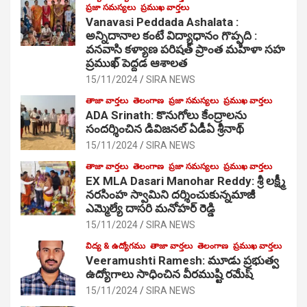
ప్రజా సమస్యలు
ప్రముఖ వార్తలు
Vanavasi Peddada Ashalata :
అన్నిదానాల కంటే విద్యాధానం గొప్పది :
వనవాసి కళ్యాణ పరిషత్ ప్రాంత మహిళా సహ
ప్రముఖ్ పెద్దడ ఆశాలత
15/11/2024
SIRA NEWS
తాజా వార్తలు
తెలంగాణ
ప్రజా సమస్యలు
ప్రముఖ వార్తలు
ADA Srinath: కొనుగోలు కేంద్రాల‌ను
సంద‌ర్శించిన డివిజనల్ ఏడీఏ శ్రీనాథ్
15/11/2024
SIRA NEWS
తాజా వార్తలు
తెలంగాణ
ప్రజా సమస్యలు
ప్రముఖ వార్తలు
EX MLA Dasari Manohar Reddy: శ్రీ లక్ష్మీ
నరసింహ స్వామిని దర్శించుకున్నమాజీ
ఎమ్మెల్యే దాసరి మనోహర్ రెడ్డి
15/11/2024
SIRA NEWS
విద్య & ఉద్యోగము
తాజా వార్తలు
తెలంగాణ
ప్రముఖ వార్తలు
Veeramushti Ramesh: మూడు ప్రభుత్వ
ఉద్యోగాలు సాధించిన వీరముష్టి రమేష్
15/11/2024
SIRA NEWS