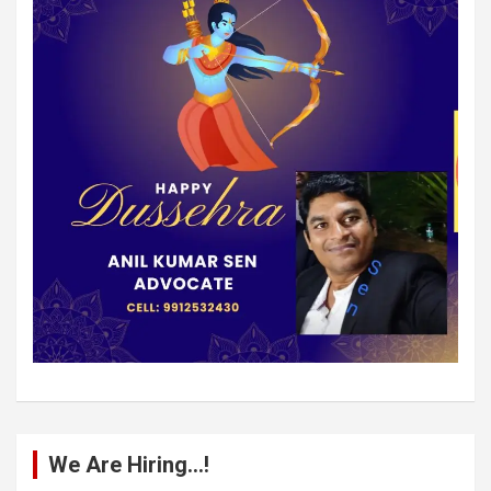
We Are Hiring…!