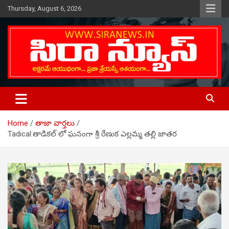
Skip
Thursday, August 6, 2026
to
content
Telugu Online News Daily
SIRA NEWS
Home
తాజా వార్తలు
Tadical:తాడికల్ లో ఘనంగా శ్రీ రేణుక ఎల్లమ్మ తల్లి జాతర