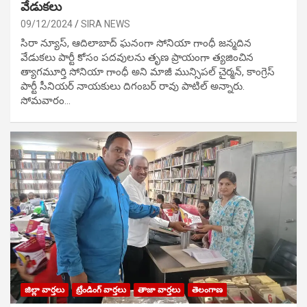
వేడుక‌లు
09/12/2024
SIRA NEWS
సిరా న్యూస్, ఆదిలాబాద్ ఘ‌నంగా సోనియా గాంధీ జ‌న్మ‌దిన
వేడుక‌లు పార్టీ కోసం ప‌ద‌వుల‌ను తృణ ప్రాయంగా త్య‌జించిన
త్యాగమూర్తి సోనియా గాంధీ అని మాజీ మున్సిప‌ల్ చైర్మ‌న్, కాంగ్రెస్
పార్టీ సీనియ‌ర్ నాయ‌కులు దిగంబ‌ర్ రావు పాటిల్ అన్నారు.
సోమవారం…
జిల్లా వార్తలు
ట్రేండింగ్ వార్తలు
తాజా వార్తలు
తెలంగాణ