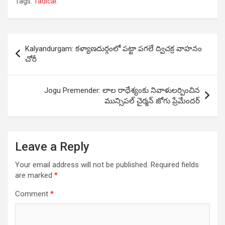
Tags:
Tadical:
Post
Kalyandurgam: కళ్యాణదుర్గంలో పట్టా పగలే ద్విచక్ర వాహనం
navigation
చోరీ
Jogu Premender: లాల రాధేశ్యంకు నివాళుల‌ర్పించిన
మున్సిపల్ చైర్మన్ జోగు ప్రేమేందర్
Leave a Reply
Your email address will not be published.
Required fields
are marked
*
Comment
*