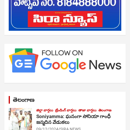
తెలంగాణ
జిల్లా వార్తలు
ట్రేండింగ్ వార్తలు
తాజా వార్తలు
తెలంగాణ
Soniyamma: ఘ‌నంగా సోనియా గాంధీ
జ‌న్మ‌దిన వేడుక‌లు
09/12/2024
SIRA NEWS