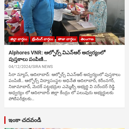
జిల్లా వార్తలు
ట్రేండింగ్ వార్తలు
తాజా వార్తలు
తెలంగాణ
Alphores VNR: ఆల్ఫోర్స్ విఎన్ఆర్ అద్వర్యంలో
పుస్తకాలు పంపిణి…
04/12/2024
SIRA NEWS
సిరా న్యూస్, ఆదిలాబాద్: ఆల్ఫోర్స్ విఎన్ఆర్ అద్వర్యంలో పుస్తకాలు
పంపిణి… ఆల్ఫోర్స్ విద్యాసంస్థల అధినేత ఆదిలాబాద్, కరీంనగర్,
నిజామాబాద్, మెదక్ పట్టభద్రుల ఎమ్మెల్సీ అభ్యర్థి వి నరేందర్ రెడ్డి
అధ్వర్యం లో ఆదిలాబాద్ జిల్లా కేంద్రం లో పలువురు అభ్యర్థులకు
పోటిప‌రీక్ష‌ల‌కు…
ఇంకా చదవండి