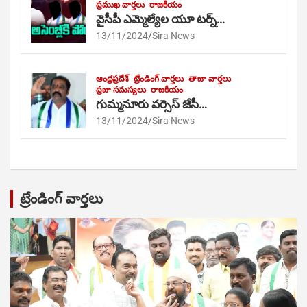
ప్రముఖ వార్తలు
రాజకీయం
వైసీపీ ఎమ్మెల్యేల యూ టర్న్…
13/11/2024
Sira News
ఆంధ్రప్రదేశ్
ట్రేండింగ్ వార్తలు
తాజా వార్తలు
ప్రజా సమస్యలు
రాజకీయం
గుమ్మనూరు వర్సెస్ జేసీ…
13/11/2024
Sira News
ట్రేండింగ్ వార్తలు