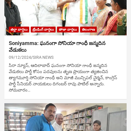
జిల్లా వార్తలు
ట్రేండింగ్ వార్తలు
తాజా వార్తలు
తెలంగాణ
Soniyamma: ఘ‌నంగా సోనియా గాంధీ జ‌న్మ‌దిన
వేడుక‌లు
09/12/2024
SIRA NEWS
సిరా న్యూస్, ఆదిలాబాద్ ఘ‌నంగా సోనియా గాంధీ జ‌న్మ‌దిన
వేడుక‌లు పార్టీ కోసం ప‌ద‌వుల‌ను తృణ ప్రాయంగా త్య‌జించిన
త్యాగమూర్తి సోనియా గాంధీ అని మాజీ మున్సిప‌ల్ చైర్మ‌న్, కాంగ్రెస్
పార్టీ సీనియ‌ర్ నాయ‌కులు దిగంబ‌ర్ రావు పాటిల్ అన్నారు.
సోమవారం…