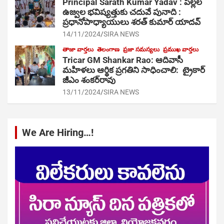
Principal Sarath Kumar Yadav : పిల్లల
ఉజ్వల భవిష్యత్తుకు చదువే పునాది :
ప్రధానోపాధ్యాయులు శరత్ కుమార్ యాదవ్
14/11/2024
SIRA NEWS
తాజా వార్తలు
తెలంగాణ
ప్రజా సమస్యలు
ప్రముఖ వార్తలు
Tricar GM Shankar Rao: ఆదివాసీ
మహిళలు ఆర్థిక ప్రగతిని సాధించాలి: ట్రైకార్
జీఎం శంకర్‌రావు
13/11/2024
SIRA NEWS
We Are Hiring…!