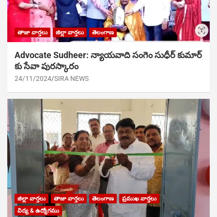
తాజా వార్తలు
జిల్లా వార్తలు
తెలంగాణ
Advocate Sudheer: న్యాయవాది సంగెం సుధీర్ కుమార్
కు సేవా పురస్కారం
24/11/2024
SIRA NEWS
జిల్లా వార్తలు
తాజా వార్తలు
తెలంగాణ
ప్రముఖ వార్తలు
విద్య & ఉద్యోగము