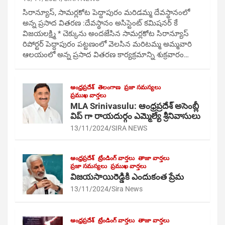
సిరాన్యూస్, సామర్లకోట పెద్దాపురం మరిడమ్మ దేవస్థానంలో
అన్న ప్రసాద వితరణ :దేవస్థానం అసిస్టెంట్ కమిషనర్ కే
విజయలక్ష్మి * చెక్కును అందజేసిన సామర్లకోట సిరాన్యూస్
రిపోర్టర్ పెద్దాపురం పట్టణంలో వెలసిన మరిటమ్మ అమ్మవారి
ఆలయంలో అన్న ప్రసాద వితరణ కార్యక్రమాన్ని శుక్రవారం…
ఆంధ్రప్రదేశ్
తెలంగాణ
ప్రజా సమస్యలు
ప్రముఖ వార్తలు
MLA Srinivasulu: ఆంధ్రప్రదేశ్ అసెంబ్లీ
విప్ గా రాయదుర్గం ఎమ్మెల్యే శ్రీనివాసులు
13/11/2024
SIRA NEWS
ఆంధ్రప్రదేశ్
ట్రేండింగ్ వార్తలు
తాజా వార్తలు
ప్రజా సమస్యలు
ప్రముఖ వార్తలు
విజయసాయిరెడ్డికి ఎందుకంత ప్రేమ
13/11/2024
Sira News
ఆంధ్రప్రదేశ్
ట్రేండింగ్ వార్తలు
తాజా వార్తలు