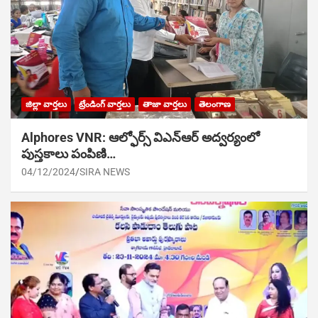
జిల్లా వార్తలు
ట్రేండింగ్ వార్తలు
తాజా వార్తలు
తెలంగాణ
Alphores VNR: ఆల్ఫోర్స్ విఎన్ఆర్ అద్వర్యంలో
పుస్తకాలు పంపిణి…
04/12/2024
SIRA NEWS