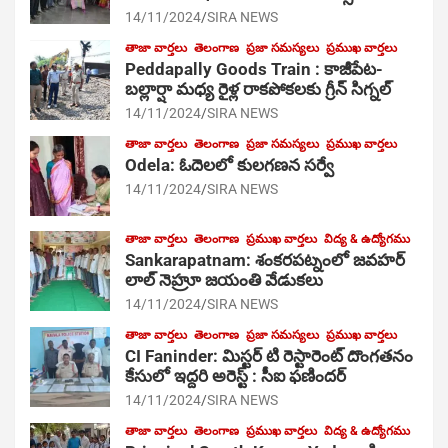
14/11/2024
SIRA NEWS
తాజా వార్తలు
తెలంగాణ
ప్రజా సమస్యలు
ప్రముఖ వార్తలు
Peddapally Goods Train : కాజీపేట-
బల్లార్షా మధ్య రైళ్ల రాకపోకలకు గ్రీన్ సిగ్నల్
14/11/2024
SIRA NEWS
తాజా వార్తలు
తెలంగాణ
ప్రజా సమస్యలు
ప్రముఖ వార్తలు
Odela: ఓదెలలో కులగణన సర్వే
14/11/2024
SIRA NEWS
తాజా వార్తలు
తెలంగాణ
ప్రముఖ వార్తలు
విద్య & ఉద్యోగము
Sankarapatnam: శంకరపట్నంలో జవహర్
లాల్ నెహ్రూ జయంతి వేడుకలు
14/11/2024
SIRA NEWS
తాజా వార్తలు
తెలంగాణ
ప్రజా సమస్యలు
ప్రముఖ వార్తలు
CI Faninder: మిస్టర్ టి రెస్టారెంట్ దొంగతనం
కేసులో ఇద్దరి అరెస్ట్ : సీఐ ఫణిందర్
14/11/2024
SIRA NEWS
తాజా వార్తలు
తెలంగాణ
ప్రముఖ వార్తలు
విద్య & ఉద్యోగము