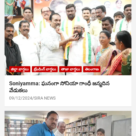
జిల్లా వార్తలు
ట్రేండింగ్ వార్తలు
తాజా వార్తలు
తెలంగాణ
Soniyamma: ఘ‌నంగా సోనియా గాంధీ జ‌న్మ‌దిన
వేడుక‌లు
09/12/2024
SIRA NEWS