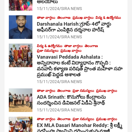
ఆల‌యాలు
15/11/2024
SIRA NEWS
తాజా వార్తలు
తెలంగాణ
ప్రముఖ వార్తలు
విద్య & ఉద్యోగము
Darshanala Harish:గ్రూప్-4లో వార్డు
ఆఫీసర్‌గా ఎంపికైన దర్శనాల హరీష్
15/11/2024
SIRA NEWS
విద్య & ఉద్యోగము
తాజా వార్తలు
తెలంగాణ
ప్రజా సమస్యలు
ప్రముఖ వార్తలు
Vanavasi Peddada Ashalata :
అన్నిదానాల కంటే విద్యాధానం గొప్పది :
వనవాసి కళ్యాణ పరిషత్ ప్రాంత మహిళా సహ
ప్రముఖ్ పెద్దడ ఆశాలత
15/11/2024
SIRA NEWS
తాజా వార్తలు
తెలంగాణ
ప్రజా సమస్యలు
ప్రముఖ వార్తలు
ADA Srinath: కొనుగోలు కేంద్రాల‌ను
సంద‌ర్శించిన డివిజనల్ ఏడీఏ శ్రీనాథ్
15/11/2024
SIRA NEWS
తాజా వార్తలు
తెలంగాణ
ప్రజా సమస్యలు
ప్రముఖ వార్తలు
EX MLA Dasari Manohar Reddy: శ్రీ లక్ష్మీ
నరసింహ స్వామిని దర్శించుకున్నమాజీ