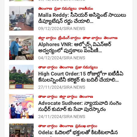
తెలంగాణ
ప్రజా సమస్యలు
రాజకీయం
Malla Reddy: సీనియర్ అసిస్టెంట్ సాయిలు
డిప్యూటేషన్ రద్దు చేయాలి…
09/12/2024
SIRA NEWS
జిల్లా వార్తలు
ట్రేండింగ్ వార్తలు
తాజా వార్తలు
తెలంగాణ
Alphores VNR: ఆల్ఫోర్స్ విఎన్ఆర్
అద్వర్యంలో పుస్తకాలు పంపిణి…
04/12/2024
SIRA NEWS
తాజా వార్తలు
తెలంగాణ
ప్రజా సమస్యలు
High Court Order:15 రోజుల్లోగా ఐటీడీఏ
కేసులన్నింటినీ కలెక్టర్ కు బదిలీ చేయాలి…
27/11/2024
SIRA NEWS
తాజా వార్తలు
జిల్లా వార్తలు
తెలంగాణ
Advocate Sudheer: న్యాయవాది సంగెం
సుధీర్ కుమార్ కు సేవా పురస్కారం
24/11/2024
SIRA NEWS
తాజా వార్తలు
తెలంగాణ
ప్రముఖ వార్తలు
Odela: ఓదెల‌లో భక్తులతో కిటకిటలాడిన