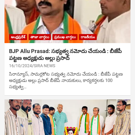
ఆంధ్రప్రదేశ్
తాజా వార్తలు
ప్రముఖ వార్తలు
రాజకీయం
BJP Allu Prasad: స‌భ్య‌త్వ న‌మోదు చేయండి : బీజేపీ
పట్టణ అధ్యక్షుడు అల్లు ప్రసాద్
16/10/2024
SIRA NEWS
సిరాన్యూస్, సామర్లకోట స‌భ్య‌త్వ న‌మోదు చేయండి : బీజేపీ పట్టణ
అధ్యక్షుడు అల్లు ప్రసాద్ బీజేపీ నాయకులు, కార్యకర్తలకు 100
సభ్యత్వ…