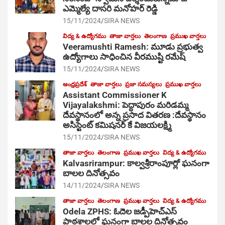
ఎమ్మెల్యే దాసరి మనోహర్ రెడ్డి
15/11/2024
SIRA NEWS
విద్య & ఉద్యోగము
తాజా వార్తలు
తెలంగాణ
ప్రముఖ వార్తలు
Veeramushti Ramesh: మూడు ప్రభుత్వ
ఉద్యోగాలు సాధించిన వీరముష్టి రమేష్
15/11/2024
SIRA NEWS
ఆంధ్రప్రదేశ్
తాజా వార్తలు
ప్రజా సమస్యలు
ప్రముఖ వార్తలు
Assistant Commissioner K
Vijayalakshmi: పెద్దాపురం మరిడమ్మ
దేవస్థానంలో అన్న ప్రసాద వితరణ :దేవస్థానం
అసిస్టెంట్ కమిషనర్ కే విజయలక్ష్మి
15/11/2024
SIRA NEWS
తాజా వార్తలు
తెలంగాణ
ప్రముఖ వార్తలు
విద్య & ఉద్యోగము
Kalvasrirampur: కాల్వశ్రీరాంపూర్లో ఘనంగా
బాలల దినోత్సవం
14/11/2024
SIRA NEWS
తాజా వార్తలు
తెలంగాణ
ప్రముఖ వార్తలు
విద్య & ఉద్యోగము
Odela ZPHS: ఓదెల జ‌డ్పీహెచ్ఎస్
పాఠ‌శాల‌లో ఘనంగా బాలల దినోత్సవం