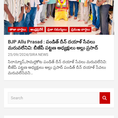
తాజా వార్తలు
ఆంధ్రప్రదేశ్
ప్రజా సమస్యలు
ప్రముఖ వార్తలు
BJP Allu Prasad : పండిత్ దీన్ దయాళ్ సేవ‌లు
మ‌రువ‌లేనివి: బీజేపీ పట్టణ అధ్యక్షులు అల్లు ప్రసాద్
25/09/2024
SIRA NEWS
సిరాన్యూస్,సామర్లకోట పండిత్ దీన్ దయాళ్ సేవ‌లు మ‌రువ‌లేనివి:
బీజేపీ పట్టణ అధ్యక్షులు అల్లు ప్రసాద్ పండిత్ దీన్ దయాళ్ సేవ‌లు
మ‌రువ‌లేనివ‌ని…
S
e
a
r
c