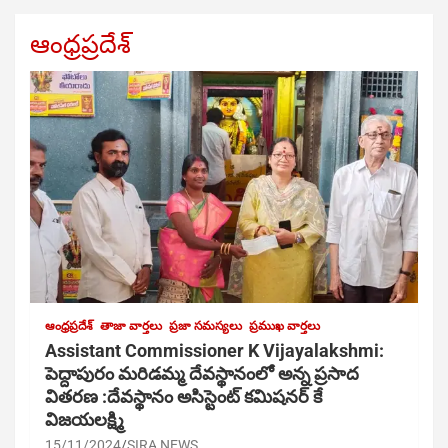
ఆంధ్రప్రదేశ్
ఆంధ్రప్రదేశ్
తాజా వార్తలు
ప్రజా సమస్యలు
ప్రముఖ వార్తలు
Assistant Commissioner K Vijayalakshmi:
పెద్దాపురం మరిడమ్మ దేవస్థానంలో అన్న ప్రసాద
వితరణ :దేవస్థానం అసిస్టెంట్ కమిషనర్ కే
విజయలక్ష్మి
15/11/2024
SIRA NEWS