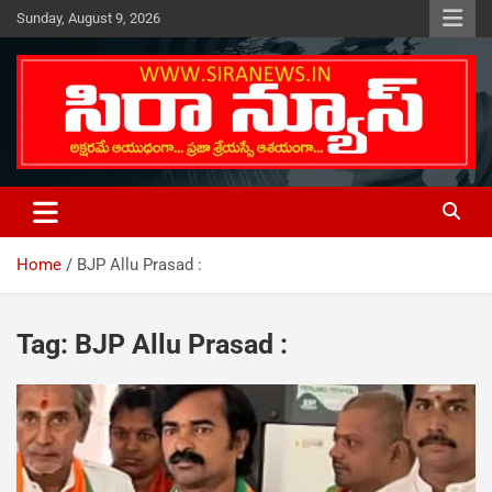
Skip
Sunday, August 9, 2026
to
content
Telugu Online News Daily
SIRA NEWS
Home
BJP Allu Prasad :
Tag:
BJP Allu Prasad :