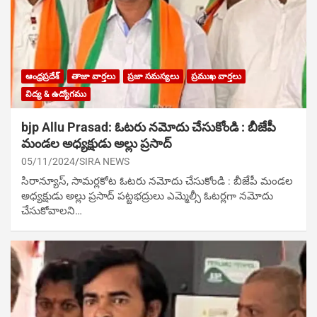
ఆంధ్రప్రదేశ్
తాజా వార్తలు
ప్రజా సమస్యలు
ప్రముఖ వార్తలు
విద్య & ఉద్యోగము
bjp Allu Prasad: ఓట‌రు న‌మోదు చేసుకోండి : బీజేపీ
మండల అధ్యక్షుడు అల్లు ప్రసాద్
05/11/2024
SIRA NEWS
సిరాన్యూస్, సామర్లకోట‌ ఓట‌రు న‌మోదు చేసుకోండి : బీజేపీ మండల
అధ్యక్షుడు అల్లు ప్రసాద్ పట్టభద్రులు ఎమ్మెల్సీ ఓటర్లగా నమోదు
చేసుకోవాల‌ని…