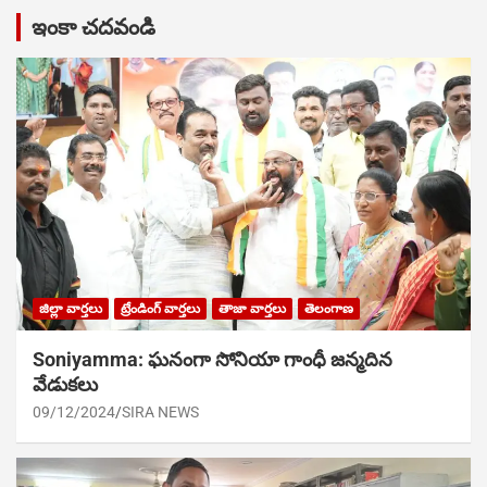
ఇంకా చదవండి
జిల్లా వార్తలు
ట్రేండింగ్ వార్తలు
తాజా వార్తలు
తెలంగాణ
Soniyamma: ఘ‌నంగా సోనియా గాంధీ జ‌న్మ‌దిన
వేడుక‌లు
09/12/2024
SIRA NEWS