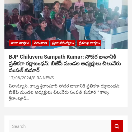
తాజా వార్తలు
తెలంగాణ
ప్రజా సమస్యలు
ప్రముఖ వార్తలు
BJP Chiluveru Sampath Kumar: సోదర భావానికి
ప్రతీకగా రక్షాబంధన్: బీజేపీ మండ‌ల అధ్య‌క్షులు చిలువేరు
సంపత్ కుమార్
17/08/2024
SIRA NEWS
సిరాన్యూస్‌, కాల్వ శ్రీరాంపూర్ సోదర భావానికి ప్రతీకగా రక్షాబంధన్:
బీజేపీ మండ‌ల అధ్య‌క్షులు చిలువేరు సంపత్ కుమార్ * కాల్వ
శ్రీరాంపూర్…
S
e