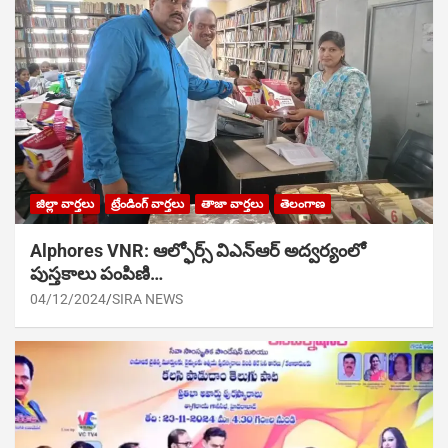
జిల్లా వార్తలు
ట్రేండింగ్ వార్తలు
తాజా వార్తలు
తెలంగాణ
Alphores VNR: ఆల్ఫోర్స్ విఎన్ఆర్ అద్వర్యంలో
పుస్తకాలు పంపిణి…
04/12/2024
SIRA NEWS