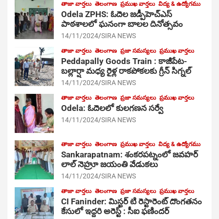
తాజా వార్తలు
తెలంగాణ
ప్రముఖ వార్తలు
విద్య & ఉద్యోగము
Odela ZPHS: ఓదెల జ‌డ్పీహెచ్ఎస్
పాఠ‌శాల‌లో ఘనంగా బాలల దినోత్సవం
14/11/2024
SIRA NEWS
తాజా వార్తలు
తెలంగాణ
ప్రజా సమస్యలు
ప్రముఖ వార్తలు
Peddapally Goods Train : కాజీపేట-
బల్లార్షా మధ్య రైళ్ల రాకపోకలకు గ్రీన్ సిగ్నల్
14/11/2024
SIRA NEWS
తాజా వార్తలు
తెలంగాణ
ప్రజా సమస్యలు
ప్రముఖ వార్తలు
Odela: ఓదెలలో కులగణన సర్వే
14/11/2024
SIRA NEWS
తాజా వార్తలు
తెలంగాణ
ప్రముఖ వార్తలు
విద్య & ఉద్యోగము
Sankarapatnam: శంకరపట్నంలో జవహర్
లాల్ నెహ్రూ జయంతి వేడుకలు
14/11/2024
SIRA NEWS
తాజా వార్తలు
తెలంగాణ
ప్రజా సమస్యలు
ప్రముఖ వార్తలు
CI Faninder: మిస్టర్ టి రెస్టారెంట్ దొంగతనం
కేసులో ఇద్దరి అరెస్ట్ : సీఐ ఫణిందర్