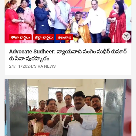
తాజా వార్తలు
జిల్లా వార్తలు
తెలంగాణ
Advocate Sudheer: న్యాయవాది సంగెం సుధీర్ కుమార్
కు సేవా పురస్కారం
24/11/2024
SIRA NEWS