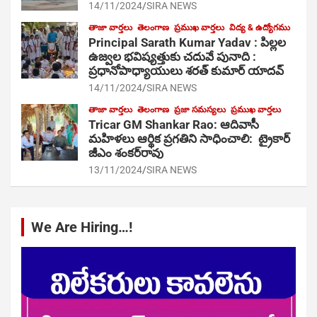
14/11/2024
SIRA NEWS
తాజా వార్తలు
తెలంగాణ
ప్రముఖ వార్తలు
విద్య & ఉద్యోగము
Principal Sarath Kumar Yadav : పిల్లల
ఉజ్వల భవిష్యత్తుకు చదువే పునాది :
ప్రధానోపాధ్యాయులు శరత్ కుమార్ యాదవ్
14/11/2024
SIRA NEWS
తాజా వార్తలు
తెలంగాణ
ప్రజా సమస్యలు
ప్రముఖ వార్తలు
Tricar GM Shankar Rao: ఆదివాసీ
మహిళలు ఆర్థిక ప్రగతిని సాధించాలి: ట్రైకార్
జీఎం శంకర్‌రావు
13/11/2024
SIRA NEWS
We Are Hiring…!