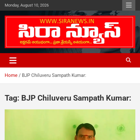
Skip
Monday, August 10, 2026
to
content
Telugu Online News Daily
SIRA NEWS
Home
BJP Chiluveru Sampath Kumar:
Tag:
BJP Chiluveru Sampath Kumar: