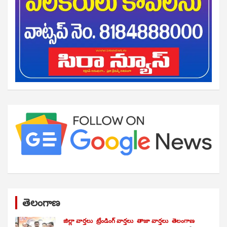
తెలంగాణ
జిల్లా వార్తలు
ట్రేండింగ్ వార్తలు
తాజా వార్తలు
తెలంగాణ