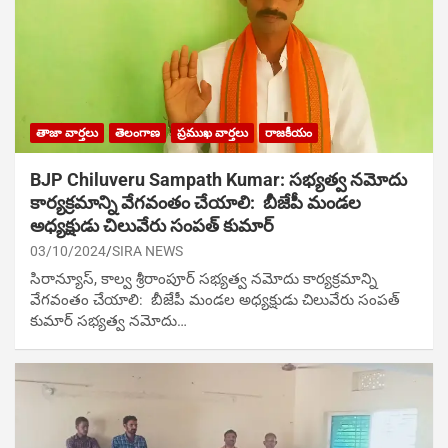
తాజా వార్తలు
తెలంగాణ
ప్రముఖ వార్తలు
రాజకీయం
BJP Chiluveru Sampath Kumar: స‌భ్య‌త్వ న‌మోదు
కార్య‌క్ర‌మాన్ని వేగ‌వంతం చేయాలి: బీజేపీ మండల
అధ్యక్షుడు చిలువేరు సంపత్ కుమార్
03/10/2024
SIRA NEWS
సిరాన్యూస్‌, కాల్వ శ్రీరాంపూర్ స‌భ్య‌త్వ న‌మోదు కార్య‌క్ర‌మాన్ని
వేగ‌వంతం చేయాలి: బీజేపీ మండల అధ్యక్షుడు చిలువేరు సంపత్
కుమార్ స‌భ్య‌త్వ న‌మోదు…