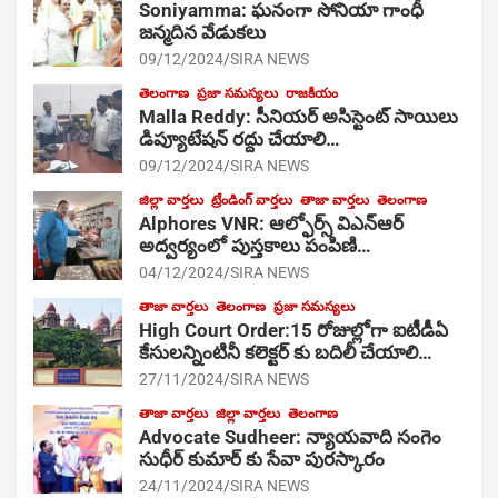
Soniyamma: ఘ‌నంగా సోనియా గాంధీ
జ‌న్మ‌దిన వేడుక‌లు
09/12/2024
SIRA NEWS
తెలంగాణ
ప్రజా సమస్యలు
రాజకీయం
Malla Reddy: సీనియర్ అసిస్టెంట్ సాయిలు
డిప్యూటేషన్ రద్దు చేయాలి…
09/12/2024
SIRA NEWS
జిల్లా వార్తలు
ట్రేండింగ్ వార్తలు
తాజా వార్తలు
తెలంగాణ
Alphores VNR: ఆల్ఫోర్స్ విఎన్ఆర్
అద్వర్యంలో పుస్తకాలు పంపిణి…
04/12/2024
SIRA NEWS
తాజా వార్తలు
తెలంగాణ
ప్రజా సమస్యలు
High Court Order:15 రోజుల్లోగా ఐటీడీఏ
కేసులన్నింటినీ కలెక్టర్ కు బదిలీ చేయాలి…
27/11/2024
SIRA NEWS
తాజా వార్తలు
జిల్లా వార్తలు
తెలంగాణ
Advocate Sudheer: న్యాయవాది సంగెం
సుధీర్ కుమార్ కు సేవా పురస్కారం
24/11/2024
SIRA NEWS