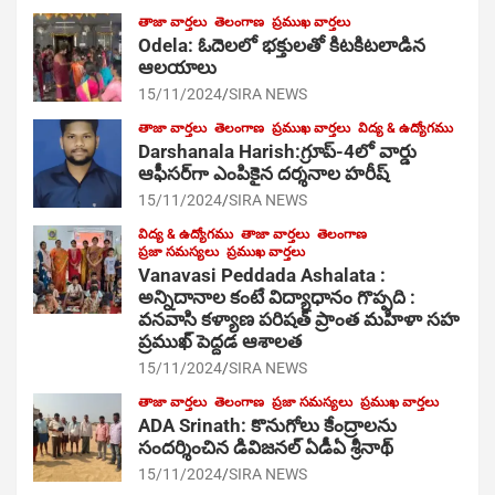
తాజా వార్తలు
తెలంగాణ
ప్రముఖ వార్తలు
Odela: ఓదెల‌లో భక్తులతో కిటకిటలాడిన
ఆల‌యాలు
15/11/2024
SIRA NEWS
తాజా వార్తలు
తెలంగాణ
ప్రముఖ వార్తలు
విద్య & ఉద్యోగము
Darshanala Harish:గ్రూప్-4లో వార్డు
ఆఫీసర్‌గా ఎంపికైన దర్శనాల హరీష్
15/11/2024
SIRA NEWS
విద్య & ఉద్యోగము
తాజా వార్తలు
తెలంగాణ
ప్రజా సమస్యలు
ప్రముఖ వార్తలు
Vanavasi Peddada Ashalata :
అన్నిదానాల కంటే విద్యాధానం గొప్పది :
వనవాసి కళ్యాణ పరిషత్ ప్రాంత మహిళా సహ
ప్రముఖ్ పెద్దడ ఆశాలత
15/11/2024
SIRA NEWS
తాజా వార్తలు
తెలంగాణ
ప్రజా సమస్యలు
ప్రముఖ వార్తలు
ADA Srinath: కొనుగోలు కేంద్రాల‌ను
సంద‌ర్శించిన డివిజనల్ ఏడీఏ శ్రీనాథ్
15/11/2024
SIRA NEWS