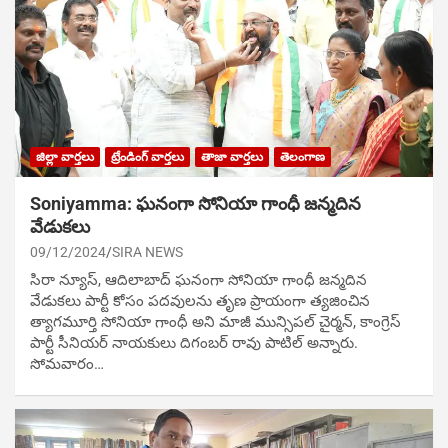
జిల్లా వార్తలు
ట్రేండింగ్ వార్తలు
తాజా వార్తలు
తెలంగాణ
Soniyamma: ఘ‌నంగా సోనియా గాంధీ జ‌న్మ‌దిన
వేడుక‌లు
09/12/2024
SIRA NEWS
సిరా న్యూస్, ఆదిలాబాద్ ఘ‌నంగా సోనియా గాంధీ జ‌న్మ‌దిన
వేడుక‌లు పార్టీ కోసం ప‌ద‌వుల‌ను తృణ ప్రాయంగా త్య‌జించిన
త్యాగమూర్తి సోనియా గాంధీ అని మాజీ మున్సిప‌ల్ చైర్మ‌న్, కాంగ్రెస్
పార్టీ సీనియ‌ర్ నాయ‌కులు దిగంబ‌ర్ రావు పాటిల్ అన్నారు.
సోమవారం…