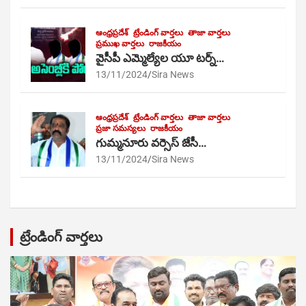
ఆంధ్రప్రదేశ్
ట్రేండింగ్ వార్తలు
తాజా వార్తలు
ప్రముఖ వార్తలు
రాజకీయం
వైసీపీ ఎమ్మెల్యేల యూ టర్న్…
13/11/2024
Sira News
ఆంధ్రప్రదేశ్
ట్రేండింగ్ వార్తలు
తాజా వార్తలు
ప్రజా సమస్యలు
రాజకీయం
గుమ్మనూరు వర్సెస్ జేసీ…
13/11/2024
Sira News
ట్రేండింగ్ వార్తలు