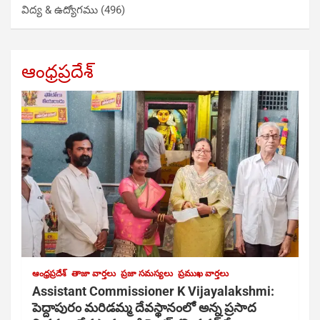
విద్య & ఉద్యోగము
(496)
ఆంధ్రప్రదేశ్
ఆంధ్రప్రదేశ్
తాజా వార్తలు
ప్రజా సమస్యలు
ప్రముఖ వార్తలు
Assistant Commissioner K Vijayalakshmi:
పెద్దాపురం మరిడమ్మ దేవస్థానంలో అన్న ప్రసాద