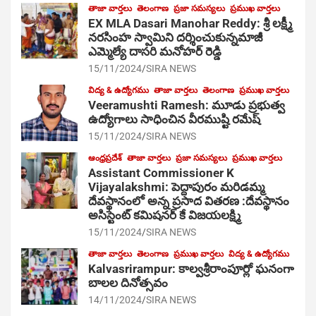
తాజా వార్తలు
తెలంగాణ
ప్రజా సమస్యలు
ప్రముఖ వార్తలు
EX MLA Dasari Manohar Reddy: శ్రీ లక్ష్మీ
నరసింహ స్వామిని దర్శించుకున్నమాజీ
ఎమ్మెల్యే దాసరి మనోహర్ రెడ్డి
15/11/2024
SIRA NEWS
విద్య & ఉద్యోగము
తాజా వార్తలు
తెలంగాణ
ప్రముఖ వార్తలు
Veeramushti Ramesh: మూడు ప్రభుత్వ
ఉద్యోగాలు సాధించిన వీరముష్టి రమేష్
15/11/2024
SIRA NEWS
ఆంధ్రప్రదేశ్
తాజా వార్తలు
ప్రజా సమస్యలు
ప్రముఖ వార్తలు
Assistant Commissioner K
Vijayalakshmi: పెద్దాపురం మరిడమ్మ
దేవస్థానంలో అన్న ప్రసాద వితరణ :దేవస్థానం
అసిస్టెంట్ కమిషనర్ కే విజయలక్ష్మి
15/11/2024
SIRA NEWS
తాజా వార్తలు
తెలంగాణ
ప్రముఖ వార్తలు
విద్య & ఉద్యోగము
Kalvasrirampur: కాల్వశ్రీరాంపూర్లో ఘనంగా
బాలల దినోత్సవం
14/11/2024
SIRA NEWS