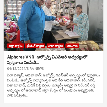
జిల్లా వార్తలు
ట్రేండింగ్ వార్తలు
తాజా వార్తలు
తెలంగాణ
Alphores VNR: ఆల్ఫోర్స్ విఎన్ఆర్ అద్వర్యంలో
పుస్తకాలు పంపిణి…
04/12/2024
SIRA NEWS
సిరా న్యూస్, ఆదిలాబాద్: ఆల్ఫోర్స్ విఎన్ఆర్ అద్వర్యంలో పుస్తకాలు
పంపిణి… ఆల్ఫోర్స్ విద్యాసంస్థల అధినేత ఆదిలాబాద్, కరీంనగర్,
నిజామాబాద్, మెదక్ పట్టభద్రుల ఎమ్మెల్సీ అభ్యర్థి వి నరేందర్ రెడ్డి
అధ్వర్యం లో ఆదిలాబాద్ జిల్లా కేంద్రం లో పలువురు అభ్యర్థులకు
పోటిప‌రీక్ష‌ల‌కు…