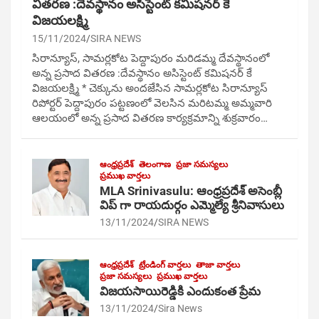
వితరణ :దేవస్థానం అసిస్టెంట్ కమిషనర్ కే
విజయలక్ష్మి
15/11/2024
SIRA NEWS
సిరాన్యూస్, సామర్లకోట పెద్దాపురం మరిడమ్మ దేవస్థానంలో
అన్న ప్రసాద వితరణ :దేవస్థానం అసిస్టెంట్ కమిషనర్ కే
విజయలక్ష్మి * చెక్కును అందజేసిన సామర్లకోట సిరాన్యూస్
రిపోర్టర్ పెద్దాపురం పట్టణంలో వెలసిన మరిటమ్మ అమ్మవారి
ఆలయంలో అన్న ప్రసాద వితరణ కార్యక్రమాన్ని శుక్రవారం…
ఆంధ్రప్రదేశ్
తెలంగాణ
ప్రజా సమస్యలు
ప్రముఖ వార్తలు
MLA Srinivasulu: ఆంధ్రప్రదేశ్ అసెంబ్లీ
విప్ గా రాయదుర్గం ఎమ్మెల్యే శ్రీనివాసులు
13/11/2024
SIRA NEWS
ఆంధ్రప్రదేశ్
ట్రేండింగ్ వార్తలు
తాజా వార్తలు
ప్రజా సమస్యలు
ప్రముఖ వార్తలు
విజయసాయిరెడ్డికి ఎందుకంత ప్రేమ
13/11/2024
Sira News