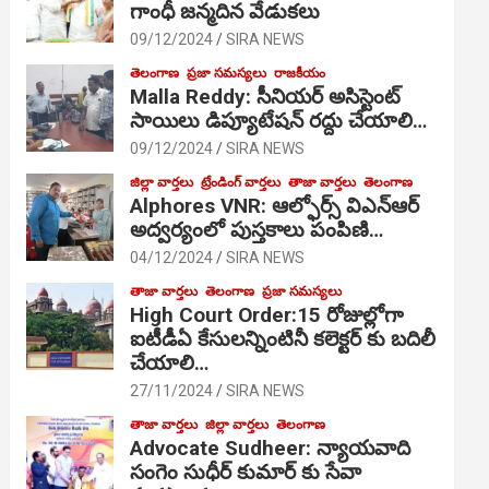
గాంధీ జ‌న్మ‌దిన వేడుక‌లు
09/12/2024
SIRA NEWS
తెలంగాణ
ప్రజా సమస్యలు
రాజకీయం
Malla Reddy: సీనియర్ అసిస్టెంట్
సాయిలు డిప్యూటేషన్ రద్దు చేయాలి…
09/12/2024
SIRA NEWS
జిల్లా వార్తలు
ట్రేండింగ్ వార్తలు
తాజా వార్తలు
తెలంగాణ
Alphores VNR: ఆల్ఫోర్స్ విఎన్ఆర్
అద్వర్యంలో పుస్తకాలు పంపిణి…
04/12/2024
SIRA NEWS
తాజా వార్తలు
తెలంగాణ
ప్రజా సమస్యలు
High Court Order:15 రోజుల్లోగా
ఐటీడీఏ కేసులన్నింటినీ కలెక్టర్ కు బదిలీ
చేయాలి…
27/11/2024
SIRA NEWS
తాజా వార్తలు
జిల్లా వార్తలు
తెలంగాణ
Advocate Sudheer: న్యాయవాది
సంగెం సుధీర్ కుమార్ కు సేవా