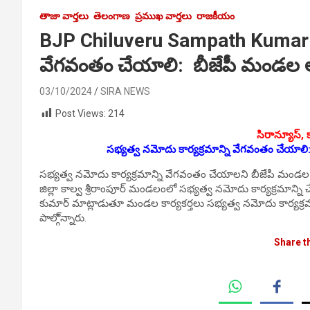
తాజా వార్తలు
తెలంగాణ
ప్రముఖ వార్తలు
రాజకీయం
BJP Chiluveru Sampath Kumar: స‌భ్
వేగ‌వంతం చేయాలి: బీజేపీ మండల అ
03/10/2024
SIRA NEWS
Post Views:
214
సిరాన్యూస్‌, 
స‌భ్య‌త్వ న‌మోదు కార్య‌క్ర‌మాన్ని వేగ‌వంతం చేయాలి
స‌భ్య‌త్వ న‌మోదు కార్య‌క్ర‌మాన్ని వేగ‌వంతం చేయాలని బీజేపీ మండల 
జిల్లా కాల్వ శ్రీరాంపూర్ మండలంలో స‌భ్య‌త్వ న‌మోదు కార్య‌క్ర‌మాన్
కుమార్ మాట్లాడుతూ మండ‌ల కార్య‌క‌ర్త‌లు స‌భ్య‌త్వ న‌మోదు కార్య‌క్ర‌మ
పాల్గొ్న్నారు.
Share t