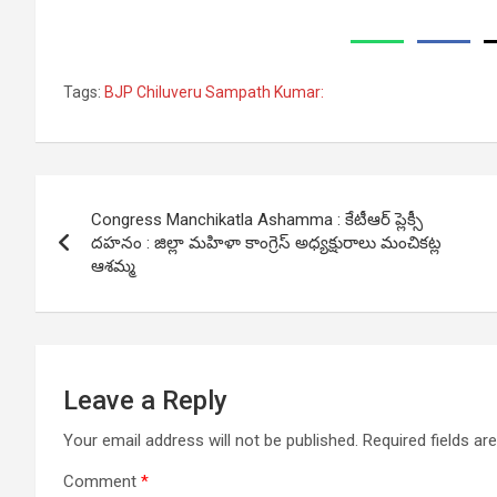
Tags:
BJP Chiluveru Sampath Kumar:
Post
Congress Manchikatla Ashamma : కేటీఆర్ ప్లెక్సీ
navigation
ద‌హ‌నం : జిల్లా మ‌హిళా కాంగ్రెస్ అధ్య‌క్షురాలు మంచిక‌ట్ల
ఆశ‌మ్మ
Leave a Reply
Your email address will not be published.
Required fields a
Comment
*