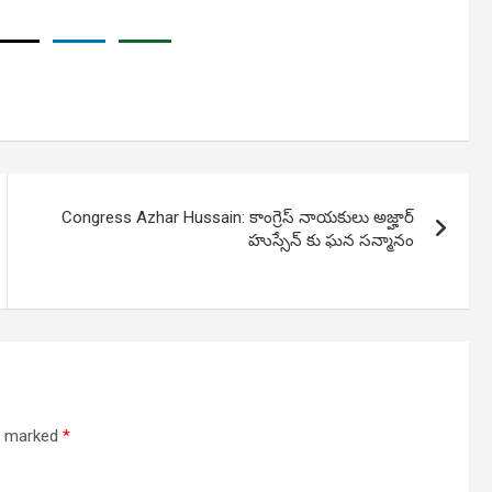
Congress Azhar Hussain: కాంగ్రెస్ నాయకులు అజ్హార్
హుస్సేన్ కు ఘ‌న‌ సన్మానం
re marked
*