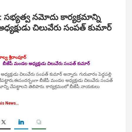
య‌త్వ న‌మోదు కార్య‌క్ర‌మాన్ని
ధ్యక్షుడు చిలువేరు సంపత్ కుమార్
కాల్వ శ్రీరాంపూర్
:
బీజేపీ మండల అధ్యక్షుడు చిలువేరు సంపత్ కుమార్
అధ్యక్షుడు చిలువేరు సంపత్ కుమార్ అన్నారు. గురువారం పెద్దపల్లి
ని చేప‌ట్టారు.ఈసంద‌ర్బంగా బీజేపీ మండల అధ్యక్షుడు చిలువేరు సంపత్
ాన్ని చేప‌ట్టాల‌ని తెలిపారు. కార్య‌క్ర‌మంలో బీజేపీ నాయ‌కులు
his News…