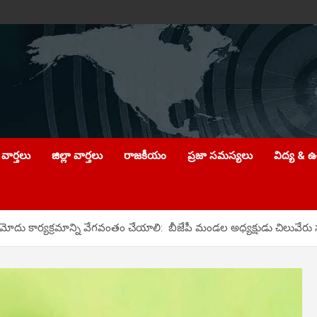
వార్తలు
జిల్లా వార్తలు
రాజకీయం
ప్రజా సమస్యలు
విద్య & 
మోదు కార్య‌క్ర‌మాన్ని వేగ‌వంతం చేయాలి: బీజేపీ మండల అధ్యక్షుడు చిలువేర