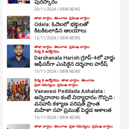
పురస్కారం
24/11/2024
SIRA NEWS
తాజా వార్తలు
తెలంగాణ
ప్రముఖ వార్తలు
Odela: ఓదెల‌లో భక్తులతో
కిటకిటలాడిన ఆల‌యాలు
15/11/2024
SIRA NEWS
తాజా వార్తలు
తెలంగాణ
ప్రముఖ వార్తలు
విద్య & ఉద్యోగము
Darshanala Harish:గ్రూప్-4లో వార్డు
ఆఫీసర్‌గా ఎంపికైన దర్శనాల హరీష్
15/11/2024
SIRA NEWS
విద్య & ఉద్యోగము
తాజా వార్తలు
తెలంగాణ
ప్రజా సమస్యలు
ప్రముఖ వార్తలు
Vanavasi Peddada Ashalata :
అన్నిదానాల కంటే విద్యాధానం గొప్పది :
వనవాసి కళ్యాణ పరిషత్ ప్రాంత
మహిళా సహ ప్రముఖ్ పెద్దడ ఆశాలత
15/11/2024
SIRA NEWS
తాజా వార్తలు
తెలంగాణ
ప్రజా సమస్యలు
ప్రముఖ వార్తలు