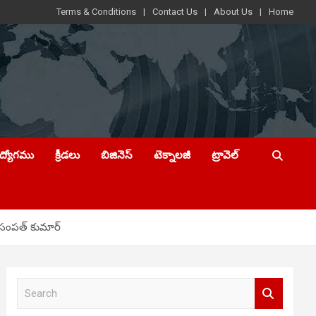
Terms & Conditions
Contact Us
About Us
Home
ఉద్యోగము
క్రీడలు
బిజినెస్
టెక్నాలజీ
ట్రావెల్
ు సంపత్ కుమార్
S
e
a