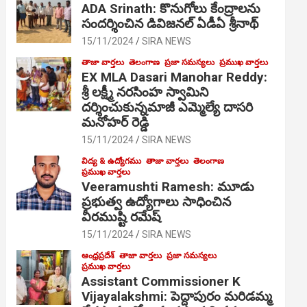
ADA Srinath: కొనుగోలు కేంద్రాల‌ను
సంద‌ర్శించిన డివిజనల్ ఏడీఏ శ్రీనాథ్
15/11/2024
SIRA NEWS
తాజా వార్తలు
తెలంగాణ
ప్రజా సమస్యలు
ప్రముఖ వార్తలు
EX MLA Dasari Manohar Reddy:
శ్రీ లక్ష్మీ నరసింహ స్వామిని
దర్శించుకున్నమాజీ ఎమ్మెల్యే దాసరి
మనోహర్ రెడ్డి
15/11/2024
SIRA NEWS
విద్య & ఉద్యోగము
తాజా వార్తలు
తెలంగాణ
ప్రముఖ వార్తలు
Veeramushti Ramesh: మూడు
ప్రభుత్వ ఉద్యోగాలు సాధించిన
వీరముష్టి రమేష్
15/11/2024
SIRA NEWS
ఆంధ్రప్రదేశ్
తాజా వార్తలు
ప్రజా సమస్యలు
ప్రముఖ వార్తలు
Assistant Commissioner K
Vijayalakshmi: పెద్దాపురం మరిడమ్మ