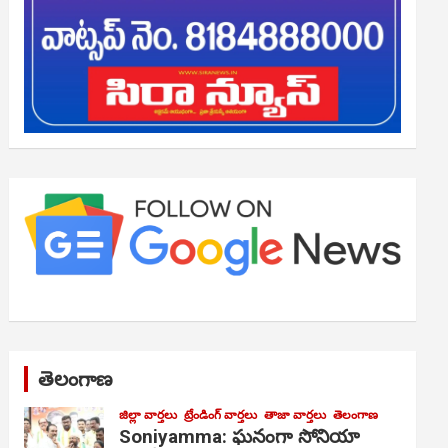
తెలంగాణ
జిల్లా వార్తలు
ట్రేండింగ్ వార్తలు
తాజా వార్తలు
తెలంగాణ
Soniyamma: ఘ‌నంగా సోనియా