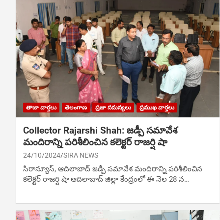
తాజా వార్తలు
తెలంగాణ
ప్రజా సమస్యలు
ప్రముఖ వార్తలు
Collector Rajarshi Shah: జ‌డ్పీ స‌మావేశ
మందిరాన్ని ప‌రిశీలించిన క‌లెక్ట‌ర్ రాజర్షి షా
24/10/2024
SIRA NEWS
సిరాన్యూస్, ఆదిలాబాద్ జ‌డ్పీ స‌మావేశ మందిరాన్ని ప‌రిశీలించిన
క‌లెక్ట‌ర్ రాజర్షి షా ఆదిలాబాద్ జిల్లా కేంద్రంలో ఈ నెల 28 న…