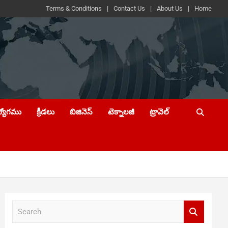
Terms & Conditions
Contact Us
About Us
Home
ద్యోగము
క్రీడలు
బిజినెస్
టెక్నాలజీ
ట్రావెల్
S
e
a