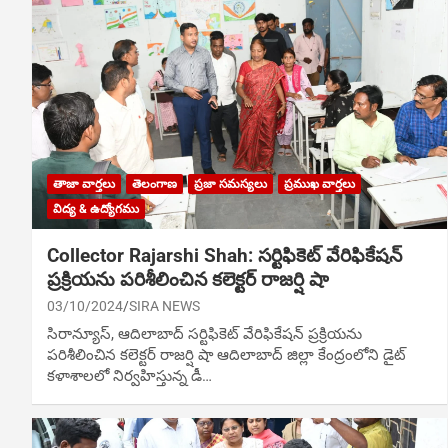
తాజా వార్తలు
తెలంగాణ
ప్రజా సమస్యలు
ప్రముఖ వార్తలు
విద్య & ఉద్యోగము
Collector Rajarshi Shah: స‌ర్టిఫికెట్ వేరిఫికేష‌న్
ప్ర‌క్రియ‌ను ప‌రిశీలించిన క‌లెక్ట‌ర్ రాజర్షి షా
03/10/2024
SIRA NEWS
సిరాన్యూస్‌, ఆదిలాబాద్‌ స‌ర్టిఫికెట్ వేరిఫికేష‌న్ ప్ర‌క్రియ‌ను
ప‌రిశీలించిన క‌లెక్ట‌ర్ రాజర్షి షా ఆదిలాబాద్ జిల్లా కేంద్రంలోని డైట్
క‌ళాశాల‌లో నిర్వ‌హిస్తున్న డీ…