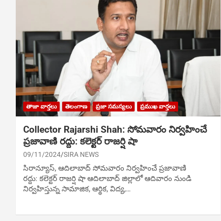
తాజా వార్తలు
తెలంగాణ
ప్రజా సమస్యలు
ప్రముఖ వార్తలు
Collector Rajarshi Shah: సోమవారం నిర్వహించే
ప్రజావాణి రద్దు: క‌లెక్ట‌ర్ రాజర్షి షా
09/11/2024
SIRA NEWS
సిరాన్యూస్, ఆదిలాబాద్‌ సోమవారం నిర్వహించే ప్రజావాణి
రద్దు: క‌లెక్ట‌ర్ రాజర్షి షా ఆదిలాబాద్ జిల్లాలో ఆదివారం నుండి
నిర్వహిస్తున్న సామాజిక, ఆర్థిక, విద్య,…