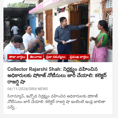
తాజా వార్తలు
తెలంగాణ
ప్రజా సమస్యలు
ప్రముఖ వార్తలు
Collector Rajarshi Shah: నిర్ల‌క్ష్యం వ‌హించిన
అధికారుల‌కు షోకాజ్ నోటీసులు జారీ చేయాలి: క‌లెక్ట‌ర్
రాజర్షి షా
06/11/2024
SIRA NEWS
సిరాన్యూస్, ఇచ్చోడ నిర్ల‌క్ష్యం వ‌హించిన అధికారుల‌కు షోకాజ్
నోటీసులు జారీ చేయాలి: క‌లెక్ట‌ర్ రాజర్షి షా ఇంటింటి ఇండ్ల జాబితా
సర్వే…