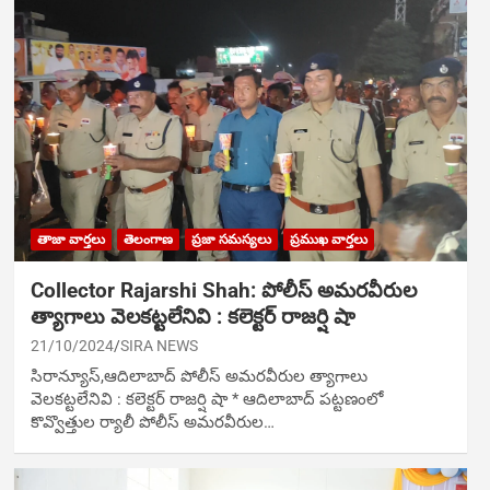
తాజా వార్తలు
తెలంగాణ
ప్రజా సమస్యలు
ప్రముఖ వార్తలు
Collector Rajarshi Shah: పోలీస్ అమరవీరుల
త్యాగాలు వెలకట్టలేనివి : కలెక్టర్ రాజర్షి షా
21/10/2024
SIRA NEWS
సిరాన్యూస్,ఆదిలాబాద్‌ పోలీస్ అమరవీరుల త్యాగాలు
వెలకట్టలేనివి : కలెక్టర్ రాజర్షి షా * ఆదిలాబాద్ ప‌ట్ట‌ణంలో
కొవ్వొత్తుల ర్యాలీ పోలీస్ అమరవీరుల…