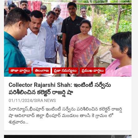
తాజా వార్తలు
తెలంగాణ
ప్రజా సమస్యలు
ప్రముఖ వార్తలు
Collector Rajarshi Shah: ఇంటింటీ స‌ర్వేను
ప‌రిశీలించిన క‌లెక్ట‌ర్ రాజర్షి షా
01/11/2024
SIRA NEWS
సిరాన్యూస్,భీంపూర్‌ ఇంటింటీ స‌ర్వేను ప‌రిశీలించిన క‌లెక్ట‌ర్ రాజర్షి
షా ఆదిలాబాద్ జిల్లా భీంపూర్‌ మండలం తాంసి కె గ్రామం లో
శుక్రవారం…