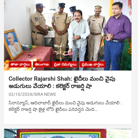
తాజా వార్తలు
తెలంగాణ
ప్రజా సమస్యలు
ప్రముఖ వార్తలు
Collector Rajarshi Shah: ఖైదీలు మంచి వైపు
అడుగులు వేయాలి : క‌లెక్ట‌ర్‌ రాజర్షి షా
02/10/2024
SIRA NEWS
సిరాన్యూస్, ఆదిలాబాద్‌ ఖైదీలు మంచి వైపు అడుగులు వేయాలి :
క‌లెక్ట‌ర్‌ రాజర్షి షా జైళ్ల లోని ఖైదీలు పరివర్తన చెంది…