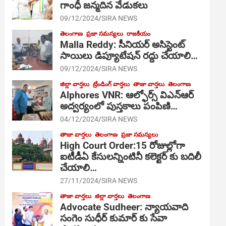
గాంధీ జ‌న్మ‌దిన వేడుక‌లు
09/12/2024
SIRA NEWS
తెలంగాణ
ప్రజా సమస్యలు
రాజకీయం
Malla Reddy: సీనియర్ అసిస్టెంట్
సాయిలు డిప్యూటేషన్ రద్దు చేయాలి…
09/12/2024
SIRA NEWS
జిల్లా వార్తలు
ట్రేండింగ్ వార్తలు
తాజా వార్తలు
తెలంగాణ
Alphores VNR: ఆల్ఫోర్స్ విఎన్ఆర్
అద్వర్యంలో పుస్తకాలు పంపిణి…
04/12/2024
SIRA NEWS
తాజా వార్తలు
తెలంగాణ
ప్రజా సమస్యలు
High Court Order:15 రోజుల్లోగా
ఐటీడీఏ కేసులన్నింటినీ కలెక్టర్ కు బదిలీ
చేయాలి…
27/11/2024
SIRA NEWS
తాజా వార్తలు
జిల్లా వార్తలు
తెలంగాణ
Advocate Sudheer: న్యాయవాది
సంగెం సుధీర్ కుమార్ కు సేవా