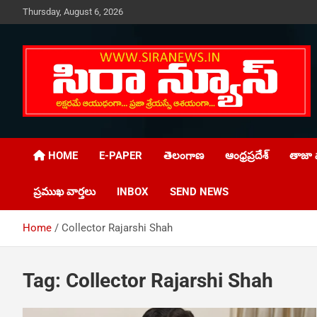
Skip
Thursday, August 6, 2026
to
content
Telugu Online News Daily
SIRA NEWS
HOME
E-PAPER
తెలంగాణ
ఆంధ్రప్రదేశ్
తాజా వ
ప్రముఖ వార్తలు
INBOX
SEND NEWS
Home
Collector Rajarshi Shah
Tag:
Collector Rajarshi Shah