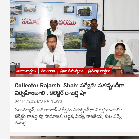
తాజా వార్తలు
తెలంగాణ
ప్రజా సమస్యలు
ప్రముఖ వార్తలు
Collector Rajarshi Shah: సర్వేను ప‌క‌డ్బందీగా
నిర్వ‌హించాలి : క‌లెక్ట‌ర్‌ రాజర్షి షా
04/11/2024
SIRA NEWS
సిరాన్యూస్‌, ఆదిలాబాద్‌ సర్వేను ప‌క‌డ్బందీగా నిర్వ‌హించాలి :
క‌లెక్ట‌ర్‌ రాజర్షి షా సామాజిక, ఆర్థిక, విద్య, రాజకీయ, కుల సర్వే
సమగ్ర…