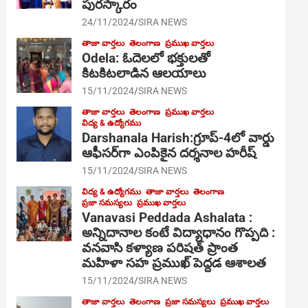
పురస్కారం
24/11/2024
SIRA NEWS
తాజా వార్తలు
తెలంగాణ
ప్రముఖ వార్తలు
Odela: ఓదెల‌లో భక్తులతో
కిటకిటలాడిన ఆల‌యాలు
15/11/2024
SIRA NEWS
తాజా వార్తలు
తెలంగాణ
ప్రముఖ వార్తలు
విద్య & ఉద్యోగము
Darshanala Harish:గ్రూప్-4లో వార్డు
ఆఫీసర్‌గా ఎంపికైన దర్శనాల హరీష్
15/11/2024
SIRA NEWS
విద్య & ఉద్యోగము
తాజా వార్తలు
తెలంగాణ
ప్రజా సమస్యలు
ప్రముఖ వార్తలు
Vanavasi Peddada Ashalata :
అన్నిదానాల కంటే విద్యాధానం గొప్పది :
వనవాసి కళ్యాణ పరిషత్ ప్రాంత
మహిళా సహ ప్రముఖ్ పెద్దడ ఆశాలత
15/11/2024
SIRA NEWS
తాజా వార్తలు
తెలంగాణ
ప్రజా సమస్యలు
ప్రముఖ వార్తలు