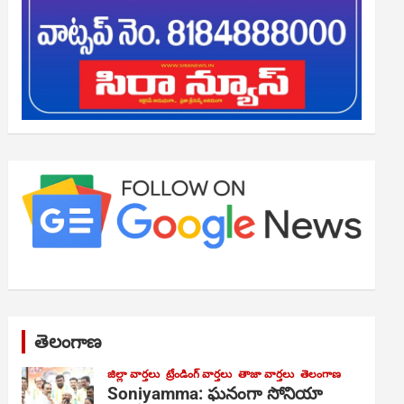
తెలంగాణ
జిల్లా వార్తలు
ట్రేండింగ్ వార్తలు
తాజా వార్తలు
తెలంగాణ
Soniyamma: ఘ‌నంగా సోనియా