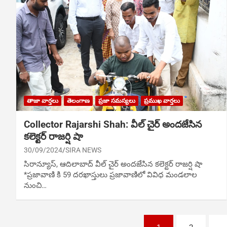
తాజా వార్తలు
తెలంగాణ
ప్రజా సమస్యలు
ప్రముఖ వార్తలు
Collector Rajarshi Shah: వీల్ చైర్ అంద‌జేసిన
క‌లెక్ట‌ర్ రాజర్షి షా
30/09/2024
SIRA NEWS
సిరాన్యూస్‌, ఆదిలాబాద్‌ వీల్ చైర్ అంద‌జేసిన క‌లెక్ట‌ర్ రాజర్షి షా
*ప్రజావాణి కి 59 దరఖాస్తులు ప్రజావాణిలో వివిధ మండలాల
నుంచి…
Posts