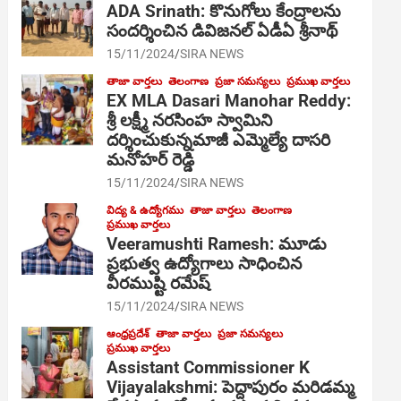
ADA Srinath: కొనుగోలు కేంద్రాల‌ను
సంద‌ర్శించిన డివిజనల్ ఏడీఏ శ్రీనాథ్
15/11/2024
SIRA NEWS
తాజా వార్తలు
తెలంగాణ
ప్రజా సమస్యలు
ప్రముఖ వార్తలు
EX MLA Dasari Manohar Reddy:
శ్రీ లక్ష్మీ నరసింహ స్వామిని
దర్శించుకున్నమాజీ ఎమ్మెల్యే దాసరి
మనోహర్ రెడ్డి
15/11/2024
SIRA NEWS
విద్య & ఉద్యోగము
తాజా వార్తలు
తెలంగాణ
ప్రముఖ వార్తలు
Veeramushti Ramesh: మూడు
ప్రభుత్వ ఉద్యోగాలు సాధించిన
వీరముష్టి రమేష్
15/11/2024
SIRA NEWS
ఆంధ్రప్రదేశ్
తాజా వార్తలు
ప్రజా సమస్యలు
ప్రముఖ వార్తలు
Assistant Commissioner K
Vijayalakshmi: పెద్దాపురం మరిడమ్మ