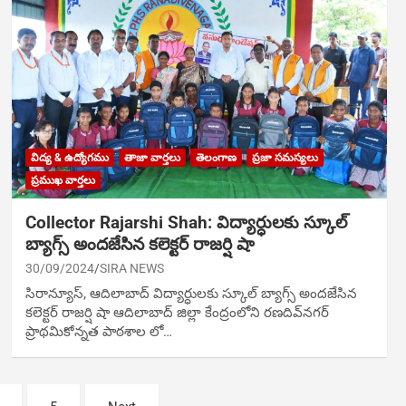
విద్య & ఉద్యోగము
తాజా వార్తలు
తెలంగాణ
ప్రజా సమస్యలు
ప్రముఖ వార్తలు
Collector Rajarshi Shah: విద్యార్ధులకు స్కూల్
బ్యాగ్స్ అంద‌జేసిన క‌లెక్ట‌ర్ రాజర్షి షా
30/09/2024
SIRA NEWS
సిరాన్యూస్‌, ఆదిలాబాద్‌ విద్యార్ధులకు స్కూల్ బ్యాగ్స్ అంద‌జేసిన
క‌లెక్ట‌ర్ రాజర్షి షా ఆదిలాబాద్ జిల్లా కేంద్రంలోని రణదివ్‌న‌గ‌ర్‌
ప్రాథమికోన్నత పాఠశాల లో…