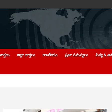
ార్తలు
జిల్లా వార్తలు
రాజకీయం
ప్రజా సమస్యలు
విద్య & ఉ