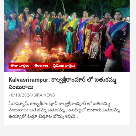
తాజా వార్తలు
తెలంగాణ
ప్రముఖ వార్తలు
Kalvasrirampur: కాల్వశ్రీరాంపూర్ లో బతుకమ్మ
సంబురాలు
10/10/2024
SIRA NEWS
సిరాన్యూస్‌, కాల్వశ్రీరాంపూర్ కాల్వశ్రీరాంపూర్ లో బతుకమ్మ
సంబురాలు బతుకమ్మ బతుకమ్మ ..ఉయ్యాలో బంగారు బతుకమ్మ
ఉయ్యాలో చిత్తూ చిత్తూల బొమ్మ శివుని…