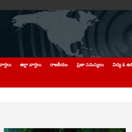
ార్తలు
జిల్లా వార్తలు
రాజకీయం
ప్రజా సమస్యలు
విద్య & ఉ