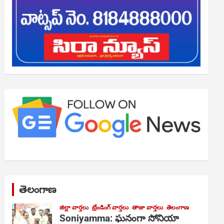
తెలంగాణ
జిల్లా వార్తలు
ట్రేండింగ్ వార్తలు
తాజా వార్తలు
తెలంగాణ
Soniyamma: ఘ‌నంగా సోనియా