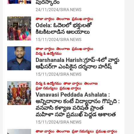
పురస్కారం
24/11/2024
SIRA NEWS
తాజా వార్తలు
తెలంగాణ
ప్రముఖ వార్తలు
Odela: ఓదెల‌లో భక్తులతో
కిటకిటలాడిన ఆల‌యాలు
15/11/2024
SIRA NEWS
తాజా వార్తలు
తెలంగాణ
ప్రముఖ వార్తలు
విద్య & ఉద్యోగము
Darshanala Harish:గ్రూప్-4లో వార్డు
ఆఫీసర్‌గా ఎంపికైన దర్శనాల హరీష్
15/11/2024
SIRA NEWS
విద్య & ఉద్యోగము
తాజా వార్తలు
తెలంగాణ
ప్రజా సమస్యలు
ప్రముఖ వార్తలు
Vanavasi Peddada Ashalata :
అన్నిదానాల కంటే విద్యాధానం గొప్పది :
వనవాసి కళ్యాణ పరిషత్ ప్రాంత
మహిళా సహ ప్రముఖ్ పెద్దడ ఆశాలత
15/11/2024
SIRA NEWS
తాజా వార్తలు
తెలంగాణ
ప్రజా సమస్యలు
ప్రముఖ వార్తలు