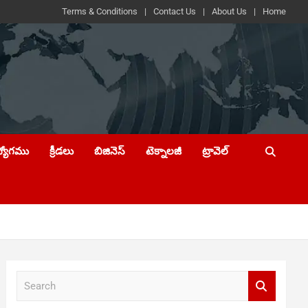
Terms & Conditions
Contact Us
About Us
Home
ద్యోగము
క్రీడలు
బిజినెస్
టెక్నాలజీ
ట్రావెల్
S
e
a