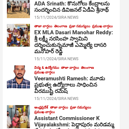
ADA Srinath: కొనుగోలు కేంద్రాల‌ను
సంద‌ర్శించిన డివిజనల్ ఏడీఏ శ్రీనాథ్
15/11/2024
SIRA NEWS
తాజా వార్తలు
తెలంగాణ
ప్రజా సమస్యలు
ప్రముఖ వార్తలు
EX MLA Dasari Manohar Reddy:
శ్రీ లక్ష్మీ నరసింహ స్వామిని
దర్శించుకున్నమాజీ ఎమ్మెల్యే దాసరి
మనోహర్ రెడ్డి
15/11/2024
SIRA NEWS
విద్య & ఉద్యోగము
తాజా వార్తలు
తెలంగాణ
ప్రముఖ వార్తలు
Veeramushti Ramesh: మూడు
ప్రభుత్వ ఉద్యోగాలు సాధించిన
వీరముష్టి రమేష్
15/11/2024
SIRA NEWS
ఆంధ్రప్రదేశ్
తాజా వార్తలు
ప్రజా సమస్యలు
ప్రముఖ వార్తలు
Assistant Commissioner K
Vijayalakshmi: పెద్దాపురం మరిడమ్మ