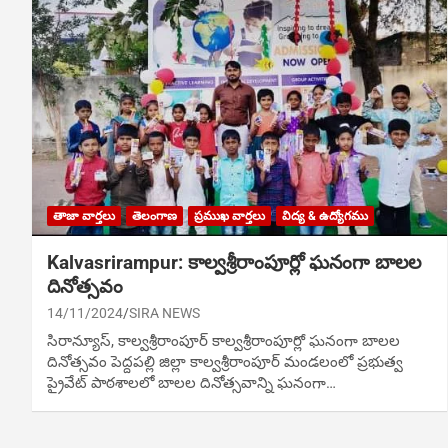
తాజా వార్తలు
తెలంగాణ
ప్రముఖ వార్తలు
విద్య & ఉద్యోగము
Kalvasrirampur: కాల్వశ్రీరాంపూర్లో ఘనంగా బాలల
దినోత్సవం
14/11/2024
SIRA NEWS
సిరాన్యూస్, కాల్వశ్రీరాంపూర్ కాల్వశ్రీరాంపూర్లో ఘనంగా బాలల
దినోత్సవం పెద్దపల్లి జిల్లా కాల్వశ్రీరాంపూర్ మండలంలో ప్రభుత్వ
ప్రైవేట్ పాఠశాలలో బాలల దినోత్సవాన్ని ఘనంగా…