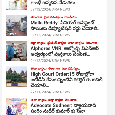
గాంధీ జ‌న్మ‌దిన వేడుక‌లు
09/12/2024
SIRA NEWS
తెలంగాణ
ప్రజా సమస్యలు
రాజకీయం
Malla Reddy: సీనియర్ అసిస్టెంట్
సాయిలు డిప్యూటేషన్ రద్దు చేయాలి…
09/12/2024
SIRA NEWS
జిల్లా వార్తలు
ట్రేండింగ్ వార్తలు
తాజా వార్తలు
తెలంగాణ
Alphores VNR: ఆల్ఫోర్స్ విఎన్ఆర్
అద్వర్యంలో పుస్తకాలు పంపిణి…
04/12/2024
SIRA NEWS
తాజా వార్తలు
తెలంగాణ
ప్రజా సమస్యలు
High Court Order:15 రోజుల్లోగా
ఐటీడీఏ కేసులన్నింటినీ కలెక్టర్ కు బదిలీ
చేయాలి…
27/11/2024
SIRA NEWS
తాజా వార్తలు
జిల్లా వార్తలు
తెలంగాణ
Advocate Sudheer: న్యాయవాది
సంగెం సుధీర్ కుమార్ కు సేవా