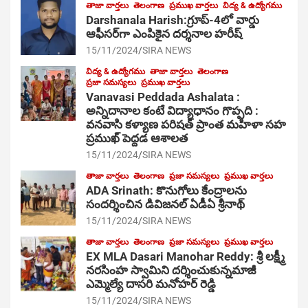
తాజా వార్తలు
తెలంగాణ
ప్రముఖ వార్తలు
విద్య & ఉద్యోగము
Darshanala Harish:గ్రూప్-4లో వార్డు
ఆఫీసర్‌గా ఎంపికైన దర్శనాల హరీష్
15/11/2024
SIRA NEWS
విద్య & ఉద్యోగము
తాజా వార్తలు
తెలంగాణ
ప్రజా సమస్యలు
ప్రముఖ వార్తలు
Vanavasi Peddada Ashalata :
అన్నిదానాల కంటే విద్యాధానం గొప్పది :
వనవాసి కళ్యాణ పరిషత్ ప్రాంత మహిళా సహ
ప్రముఖ్ పెద్దడ ఆశాలత
15/11/2024
SIRA NEWS
తాజా వార్తలు
తెలంగాణ
ప్రజా సమస్యలు
ప్రముఖ వార్తలు
ADA Srinath: కొనుగోలు కేంద్రాల‌ను
సంద‌ర్శించిన డివిజనల్ ఏడీఏ శ్రీనాథ్
15/11/2024
SIRA NEWS
తాజా వార్తలు
తెలంగాణ
ప్రజా సమస్యలు
ప్రముఖ వార్తలు
EX MLA Dasari Manohar Reddy: శ్రీ లక్ష్మీ
నరసింహ స్వామిని దర్శించుకున్నమాజీ
ఎమ్మెల్యే దాసరి మనోహర్ రెడ్డి
15/11/2024
SIRA NEWS