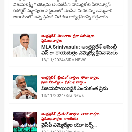
విజయలక్ష్మి * చెక్కును అందజేసిన సామర్లకోట సిరాన్యూస్
రిపోర్టర్ పెద్దాపురం పట్టణంలో వెలసిన మరిటమ్మ అమ్మవారి
ఆలయంలో అన్న ప్రసాద వితరణ కార్యక్రమాన్ని శుక్రవారం…
ఆంధ్రప్రదేశ్
తెలంగాణ
ప్రజా సమస్యలు
ప్రముఖ వార్తలు
MLA Srinivasulu: ఆంధ్రప్రదేశ్ అసెంబ్లీ
విప్ గా రాయదుర్గం ఎమ్మెల్యే శ్రీనివాసులు
13/11/2024
SIRA NEWS
ఆంధ్రప్రదేశ్
ట్రేండింగ్ వార్తలు
తాజా వార్తలు
ప్రజా సమస్యలు
ప్రముఖ వార్తలు
విజయసాయిరెడ్డికి ఎందుకంత ప్రేమ
13/11/2024
Sira News
ఆంధ్రప్రదేశ్
ట్రేండింగ్ వార్తలు
తాజా వార్తలు
ప్రముఖ వార్తలు
రాజకీయం
వైసీపీ ఎమ్మెల్యేల యూ టర్న్…