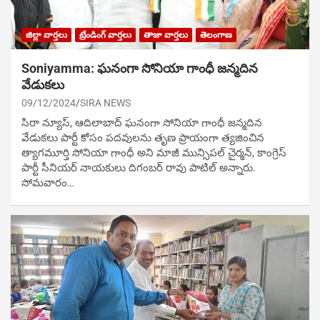
జిల్లా వార్తలు
ట్రేండింగ్ వార్తలు
తాజా వార్తలు
తెలంగాణ
Soniyamma: ఘ‌నంగా సోనియా గాంధీ జ‌న్మ‌దిన
వేడుక‌లు
09/12/2024
SIRA NEWS
సిరా న్యూస్, ఆదిలాబాద్ ఘ‌నంగా సోనియా గాంధీ జ‌న్మ‌దిన
వేడుక‌లు పార్టీ కోసం ప‌ద‌వుల‌ను తృణ ప్రాయంగా త్య‌జించిన
త్యాగమూర్తి సోనియా గాంధీ అని మాజీ మున్సిప‌ల్ చైర్మ‌న్, కాంగ్రెస్
పార్టీ సీనియ‌ర్ నాయ‌కులు దిగంబ‌ర్ రావు పాటిల్ అన్నారు.
సోమవారం…