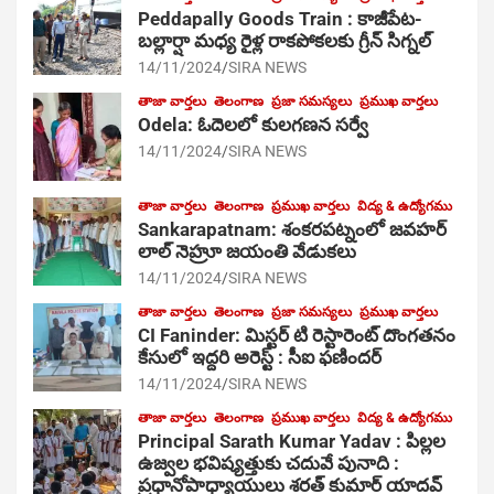
Peddapally Goods Train : కాజీపేట-
బల్లార్షా మధ్య రైళ్ల రాకపోకలకు గ్రీన్ సిగ్నల్
14/11/2024
SIRA NEWS
తాజా వార్తలు
తెలంగాణ
ప్రజా సమస్యలు
ప్రముఖ వార్తలు
Odela: ఓదెలలో కులగణన సర్వే
14/11/2024
SIRA NEWS
తాజా వార్తలు
తెలంగాణ
ప్రముఖ వార్తలు
విద్య & ఉద్యోగము
Sankarapatnam: శంకరపట్నంలో జవహర్
లాల్ నెహ్రూ జయంతి వేడుకలు
14/11/2024
SIRA NEWS
తాజా వార్తలు
తెలంగాణ
ప్రజా సమస్యలు
ప్రముఖ వార్తలు
CI Faninder: మిస్టర్ టి రెస్టారెంట్ దొంగతనం
కేసులో ఇద్దరి అరెస్ట్ : సీఐ ఫణిందర్
14/11/2024
SIRA NEWS
తాజా వార్తలు
తెలంగాణ
ప్రముఖ వార్తలు
విద్య & ఉద్యోగము
Principal Sarath Kumar Yadav : పిల్లల
ఉజ్వల భవిష్యత్తుకు చదువే పునాది :
ప్రధానోపాధ్యాయులు శరత్ కుమార్ యాదవ్