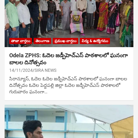
తాజా వార్తలు
తెలంగాణ
ప్రముఖ వార్తలు
విద్య & ఉద్యోగము
Odela ZPHS: ఓదెల జ‌డ్పీహెచ్ఎస్ పాఠ‌శాల‌లో ఘనంగా
బాలల దినోత్సవం
14/11/2024
SIRA NEWS
సిరాన్యూస్, ఓదెల ఓదెల జ‌డ్పీహెచ్ఎస్ పాఠ‌శాల‌లో ఘనంగా బాలల
దినోత్సవం ఓదెల పెద్దపల్లి జిల్లా ఓదెల జ‌డ్పీహెచ్ఎస్ పాఠ‌శాల‌లో
గురువారం ఘనంగా…