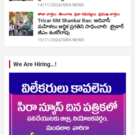
14/11/2024
SIRA NEWS
తాజా వార్తలు
తెలంగాణ
ప్రజా సమస్యలు
ప్రముఖ వార్తలు
Tricar GM Shankar Rao: ఆదివాసీ
మహిళలు ఆర్థిక ప్రగతిని సాధించాలి: ట్రైకార్
జీఎం శంకర్‌రావు
13/11/2024
SIRA NEWS
We Are Hiring…!