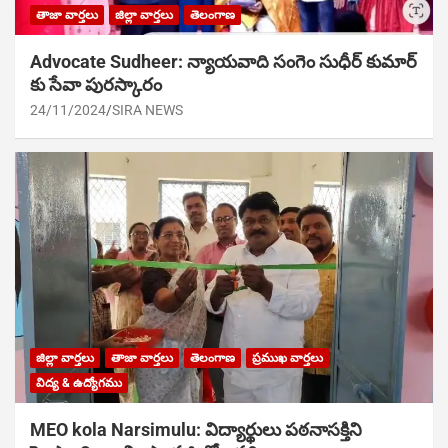
తాజా వార్తలు
జిల్లా వార్తలు
తెలంగాణ
Advocate Sudheer: న్యాయవాది సంగెం సుధీర్ కుమార్
కు సేవా పురస్కారం
24/11/2024
SIRA NEWS
జిల్లా వార్తలు
తాజా వార్తలు
తెలంగాణ
ప్రముఖ వార్తలు
విద్య & ఉద్యోగము
MEO kola Narsimulu: విద్యార్థులు పఠ‌నాసక్తిని