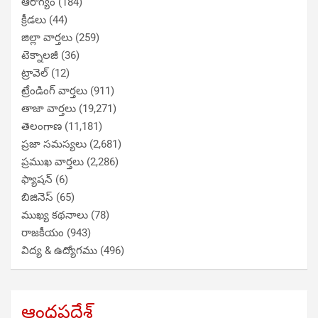
ఆరోగ్యం
(184)
క్రీడలు
(44)
జిల్లా వార్తలు
(259)
టెక్నాలజీ
(36)
ట్రావెల్
(12)
ట్రేండింగ్ వార్తలు
(911)
తాజా వార్తలు
(19,271)
తెలంగాణ
(11,181)
ప్రజా సమస్యలు
(2,681)
ప్రముఖ వార్తలు
(2,286)
ఫ్యాషన్
(6)
బిజినెస్
(65)
ముఖ్య కథనాలు
(78)
రాజకీయం
(943)
విద్య & ఉద్యోగము
(496)
ఆంధ్రప్రదేశ్