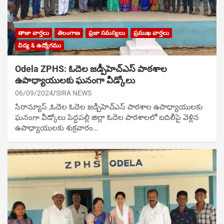
తాజా వార్తలు
తెలంగాణ
ప్రజా సమస్యలు
ప్రముఖ వార్తలు
విద్య & ఉద్యోగము
Odela ZPHS: ఓదెల జడ్పీహెచ్ఎస్ పాఠశాల
ఉపాధ్యాయులకు ఘనంగా వీడ్కోలు
06/09/2024
SIRA NEWS
సిరాన్యూస్ ,ఓదెల ఓదెల జడ్పీహెచ్ఎస్ పాఠశాల ఉపాధ్యాయులకు
ఘనంగా వీడ్కోలు పెద్దపల్లి జిల్లా ఓదెల పాఠశాలలో బదిలీపై వెళ్లిన
ఉపాధ్యాయులకు శుక్ర‌వారం…