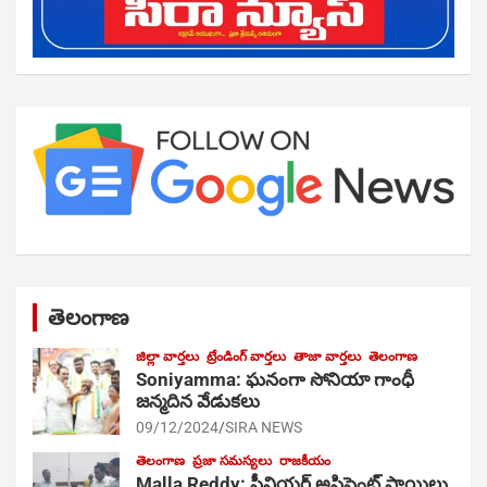
తెలంగాణ
జిల్లా వార్తలు
ట్రేండింగ్ వార్తలు
తాజా వార్తలు
తెలంగాణ
Soniyamma: ఘ‌నంగా సోనియా గాంధీ
జ‌న్మ‌దిన వేడుక‌లు
09/12/2024
SIRA NEWS
తెలంగాణ
ప్రజా సమస్యలు
రాజకీయం
Malla Reddy: సీనియర్ అసిస్టెంట్ సాయిలు