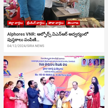
జిల్లా వార్తలు
ట్రేండింగ్ వార్తలు
తాజా వార్తలు
తెలంగాణ
Alphores VNR: ఆల్ఫోర్స్ విఎన్ఆర్ అద్వర్యంలో
పుస్తకాలు పంపిణి…
04/12/2024
SIRA NEWS