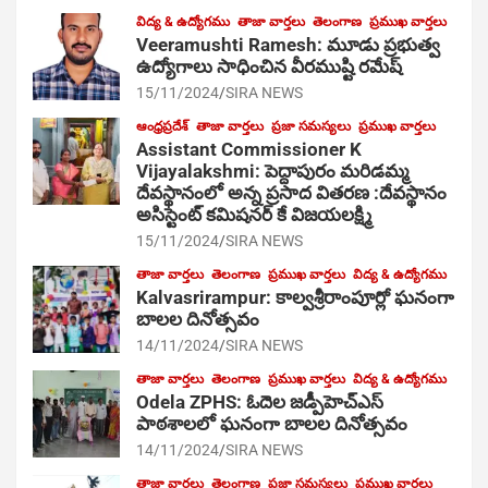
విద్య & ఉద్యోగము
తాజా వార్తలు
తెలంగాణ
ప్రముఖ వార్తలు
Veeramushti Ramesh: మూడు ప్రభుత్వ
ఉద్యోగాలు సాధించిన వీరముష్టి రమేష్
15/11/2024
SIRA NEWS
ఆంధ్రప్రదేశ్
తాజా వార్తలు
ప్రజా సమస్యలు
ప్రముఖ వార్తలు
Assistant Commissioner K
Vijayalakshmi: పెద్దాపురం మరిడమ్మ
దేవస్థానంలో అన్న ప్రసాద వితరణ :దేవస్థానం
అసిస్టెంట్ కమిషనర్ కే విజయలక్ష్మి
15/11/2024
SIRA NEWS
తాజా వార్తలు
తెలంగాణ
ప్రముఖ వార్తలు
విద్య & ఉద్యోగము
Kalvasrirampur: కాల్వశ్రీరాంపూర్లో ఘనంగా
బాలల దినోత్సవం
14/11/2024
SIRA NEWS
తాజా వార్తలు
తెలంగాణ
ప్రముఖ వార్తలు
విద్య & ఉద్యోగము
Odela ZPHS: ఓదెల జ‌డ్పీహెచ్ఎస్
పాఠ‌శాల‌లో ఘనంగా బాలల దినోత్సవం
14/11/2024
SIRA NEWS
తాజా వార్తలు
తెలంగాణ
ప్రజా సమస్యలు
ప్రముఖ వార్తలు