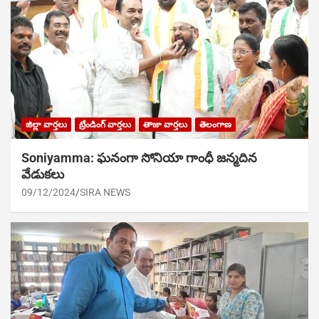
జిల్లా వార్తలు
ట్రేండింగ్ వార్తలు
తాజా వార్తలు
తెలంగాణ
Soniyamma: ఘ‌నంగా సోనియా గాంధీ జ‌న్మ‌దిన
వేడుక‌లు
09/12/2024
SIRA NEWS