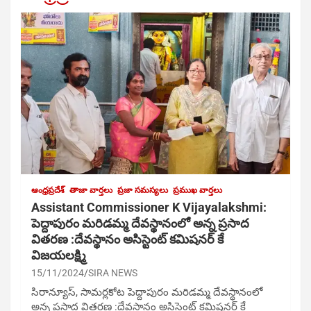
ఆంధ్రప్రదేశ్
తాజా వార్తలు
ప్రజా సమస్యలు
ప్రముఖ వార్తలు
Assistant Commissioner K Vijayalakshmi:
పెద్దాపురం మరిడమ్మ దేవస్థానంలో అన్న ప్రసాద
వితరణ :దేవస్థానం అసిస్టెంట్ కమిషనర్ కే
విజయలక్ష్మి
15/11/2024
SIRA NEWS
సిరాన్యూస్, సామర్లకోట పెద్దాపురం మరిడమ్మ దేవస్థానంలో
అన్న ప్రసాద వితరణ :దేవస్థానం అసిస్టెంట్ కమిషనర్ కే