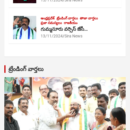
13/11/2024
Sira News
ఆంధ్రప్రదేశ్
ట్రేండింగ్ వార్తలు
తాజా వార్తలు
ప్రజా సమస్యలు
రాజకీయం
గుమ్మనూరు వర్సెస్ జేసీ…
13/11/2024
Sira News
ట్రేండింగ్ వార్తలు