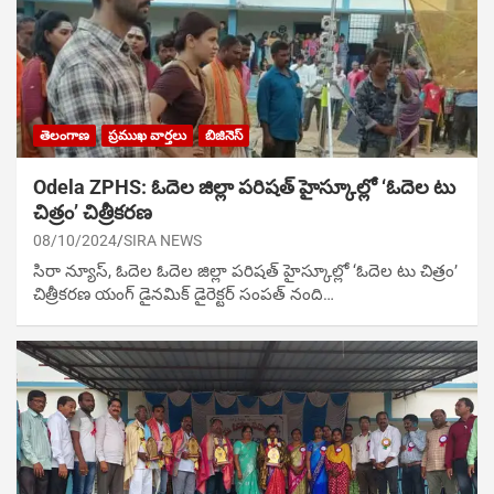
తెలంగాణ
ప్రముఖ వార్తలు
బిజినెస్
Odela ZPHS: ఓదెల జిల్లా పరిషత్ హైస్కూల్లో ‘ఓదెల టు
చిత్రం’ చిత్రీకరణ
08/10/2024
SIRA NEWS
సిరా న్యూస్, ఓదెల ఓదెల జిల్లా పరిషత్ హైస్కూల్లో ‘ఓదెల టు చిత్రం’
చిత్రీకరణ యంగ్ డైనమిక్ డైరెక్టర్ సంపత్ నంది…