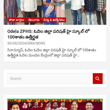
తాజా వార్తలు
తెలంగాణ
విద్య & ఉద్యోగము
Odela ZPHS: ఓదెల జిల్లా పరిషత్ హై స్కూల్ లో
100శాతం ఉత్తీర్ణత
30/04/2024
SIRA NEWS
సిరాన్యూస్, ఓదెల ఓదెల జిల్లా పరిషత్ హై స్కూల్ లో 100శాతం
ఉత్తీర్ణత ఓదెల మండల కేంద్రంలో జిల్లా పరిషత్ హై…
S
e
a
r
c
h