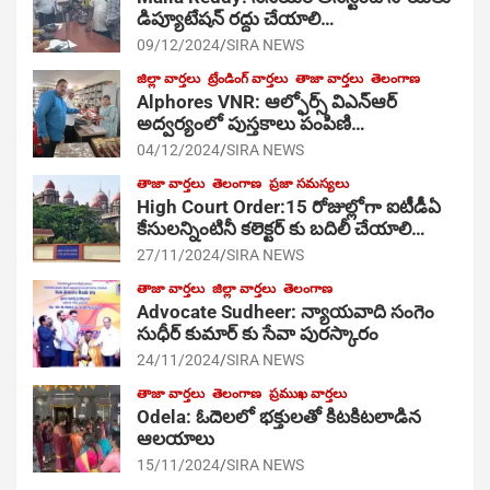
డిప్యూటేషన్ రద్దు చేయాలి…
09/12/2024
SIRA NEWS
జిల్లా వార్తలు
ట్రేండింగ్ వార్తలు
తాజా వార్తలు
తెలంగాణ
Alphores VNR: ఆల్ఫోర్స్ విఎన్ఆర్
అద్వర్యంలో పుస్తకాలు పంపిణి…
04/12/2024
SIRA NEWS
తాజా వార్తలు
తెలంగాణ
ప్రజా సమస్యలు
High Court Order:15 రోజుల్లోగా ఐటీడీఏ
కేసులన్నింటినీ కలెక్టర్ కు బదిలీ చేయాలి…
27/11/2024
SIRA NEWS
తాజా వార్తలు
జిల్లా వార్తలు
తెలంగాణ
Advocate Sudheer: న్యాయవాది సంగెం
సుధీర్ కుమార్ కు సేవా పురస్కారం
24/11/2024
SIRA NEWS
తాజా వార్తలు
తెలంగాణ
ప్రముఖ వార్తలు
Odela: ఓదెల‌లో భక్తులతో కిటకిటలాడిన
ఆల‌యాలు
15/11/2024
SIRA NEWS