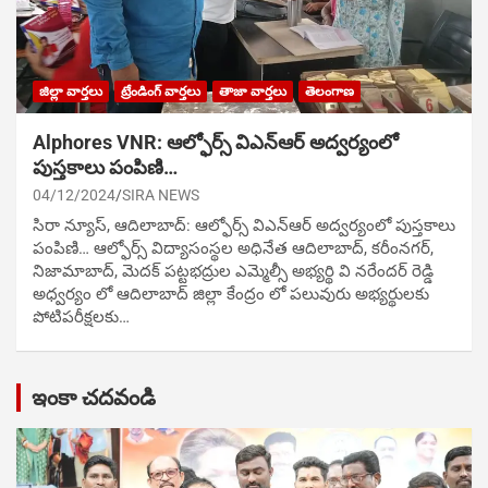
జిల్లా వార్తలు
ట్రేండింగ్ వార్తలు
తాజా వార్తలు
తెలంగాణ
Alphores VNR: ఆల్ఫోర్స్ విఎన్ఆర్ అద్వర్యంలో
పుస్తకాలు పంపిణి…
04/12/2024
SIRA NEWS
సిరా న్యూస్, ఆదిలాబాద్: ఆల్ఫోర్స్ విఎన్ఆర్ అద్వర్యంలో పుస్తకాలు
పంపిణి… ఆల్ఫోర్స్ విద్యాసంస్థల అధినేత ఆదిలాబాద్, కరీంనగర్,
నిజామాబాద్, మెదక్ పట్టభద్రుల ఎమ్మెల్సీ అభ్యర్థి వి నరేందర్ రెడ్డి
అధ్వర్యం లో ఆదిలాబాద్ జిల్లా కేంద్రం లో పలువురు అభ్యర్థులకు
పోటిప‌రీక్ష‌ల‌కు…
ఇంకా చదవండి