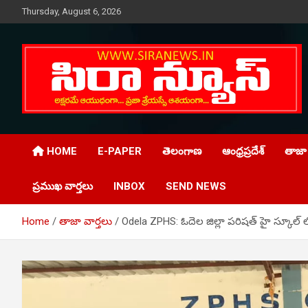
Skip
Thursday, August 6, 2026
to
content
Telugu Online News Daily
SIRA NEWS
HOME
E-PAPER
తెలంగాణ
ఆంధ్రప్రదేశ్
తాజా 
ప్రముఖ వార్తలు
INBOX
SEND NEWS
Home
తాజా వార్తలు
Odela ZPHS: ఓదెల జిల్లా పరిషత్ హై స్కూల్ ల