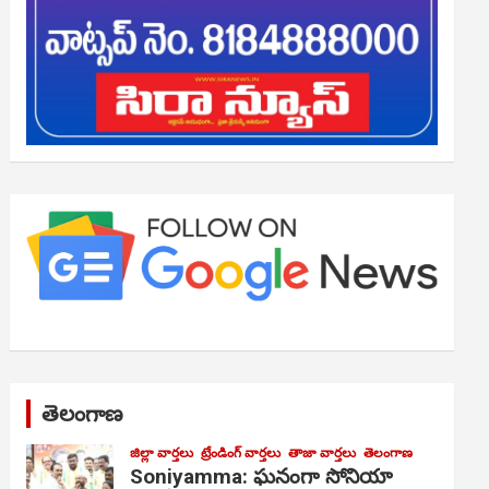
తెలంగాణ
జిల్లా వార్తలు
ట్రేండింగ్ వార్తలు
తాజా వార్తలు
తెలంగాణ
Soniyamma: ఘ‌నంగా సోనియా