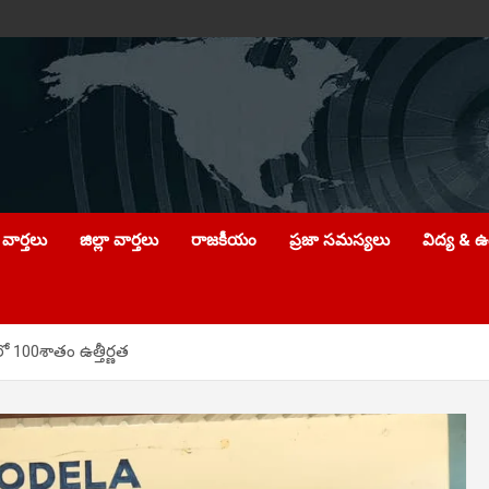
వార్తలు
జిల్లా వార్తలు
రాజకీయం
ప్రజా సమస్యలు
విద్య & 
ో 100శాతం ఉత్తీర్ణత