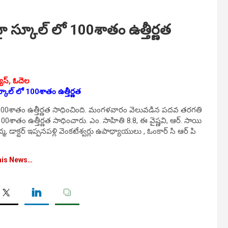
ై స్కూల్ లో 100శాతం ఉత్తీర్ణత
ూస్, ఓదెల
్కూల్ లో 100శాతం ఉత్తీర్ణత
 100శాతం ఉత్తీర్ణత సాధించింది. మంగళవారం వెలువడిన పదవ తరగతి
ు 100శాతం ఉత్తీర్ణత సాధించారు. ఎం. సాహితి 8.8, ఈ వైష్ణవి, ఆర్‌. సాయి
, డాక్టర్ ఇప్పనపళ్లి వెంకటేశ్వర్లు ఉపాధ్యాయులు , ఓంకార్ సి ఆర్ పి
his News…