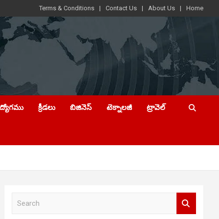
Terms & Conditions
Contact Us
About Us
Home
ఉద్యోగము
క్రీడలు
బిజినెస్
టెక్నాలజీ
ట్రావెల్
S
e
a