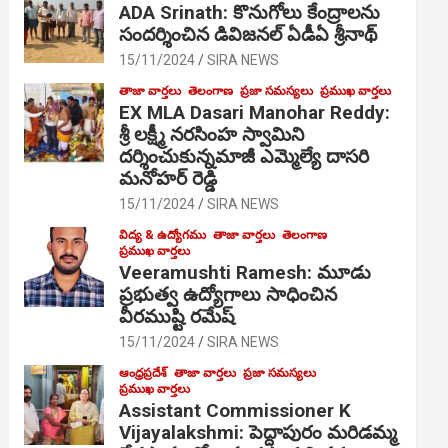
ADA Srinath: కొనుగోలు కేంద్రాల‌ను
సంద‌ర్శించిన డివిజనల్ ఏడీఏ శ్రీనాథ్
15/11/2024
SIRA NEWS
తాజా వార్తలు
తెలంగాణ
ప్రజా సమస్యలు
ప్రముఖ వార్తలు
EX MLA Dasari Manohar Reddy:
శ్రీ లక్ష్మీ నరసింహ స్వామిని
దర్శించుకున్నమాజీ ఎమ్మెల్యే దాసరి
మనోహర్ రెడ్డి
15/11/2024
SIRA NEWS
విద్య & ఉద్యోగము
తాజా వార్తలు
తెలంగాణ
ప్రముఖ వార్తలు
Veeramushti Ramesh: మూడు
ప్రభుత్వ ఉద్యోగాలు సాధించిన
వీరముష్టి రమేష్
15/11/2024
SIRA NEWS
ఆంధ్రప్రదేశ్
తాజా వార్తలు
ప్రజా సమస్యలు
ప్రముఖ వార్తలు
Assistant Commissioner K
Vijayalakshmi: పెద్దాపురం మరిడమ్మ