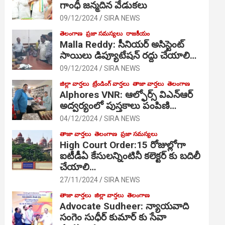
గాంధీ జ‌న్మ‌దిన వేడుక‌లు
09/12/2024
SIRA NEWS
తెలంగాణ
ప్రజా సమస్యలు
రాజకీయం
Malla Reddy: సీనియర్ అసిస్టెంట్
సాయిలు డిప్యూటేషన్ రద్దు చేయాలి…
09/12/2024
SIRA NEWS
జిల్లా వార్తలు
ట్రేండింగ్ వార్తలు
తాజా వార్తలు
తెలంగాణ
Alphores VNR: ఆల్ఫోర్స్ విఎన్ఆర్
అద్వర్యంలో పుస్తకాలు పంపిణి…
04/12/2024
SIRA NEWS
తాజా వార్తలు
తెలంగాణ
ప్రజా సమస్యలు
High Court Order:15 రోజుల్లోగా
ఐటీడీఏ కేసులన్నింటినీ కలెక్టర్ కు బదిలీ
చేయాలి…
27/11/2024
SIRA NEWS
తాజా వార్తలు
జిల్లా వార్తలు
తెలంగాణ
Advocate Sudheer: న్యాయవాది
సంగెం సుధీర్ కుమార్ కు సేవా