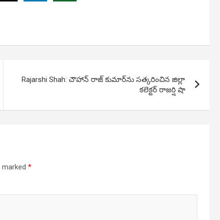
Rajarshi Shah: చౌహాన్ రాజ్ కుమార్‌ను స‌త్క‌రించిన‌ జిల్లా
కలెక్టర్ రాజర్షి షా
re marked
*