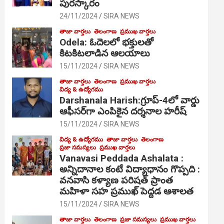
పురస్కారం
24/11/2024
SIRA NEWS
తాజా వార్తలు
తెలంగాణ
ప్రముఖ వార్తలు
Odela: ఓదెల‌లో భక్తులతో
కిటకిటలాడిన ఆల‌యాలు
15/11/2024
SIRA NEWS
తాజా వార్తలు
తెలంగాణ
ప్రముఖ వార్తలు
విద్య & ఉద్యోగము
Darshanala Harish:గ్రూప్-4లో వార్డు
ఆఫీసర్‌గా ఎంపికైన దర్శనాల హరీష్
15/11/2024
SIRA NEWS
విద్య & ఉద్యోగము
తాజా వార్తలు
తెలంగాణ
ప్రజా సమస్యలు
ప్రముఖ వార్తలు
Vanavasi Peddada Ashalata :
అన్నిదానాల కంటే విద్యాధానం గొప్పది :
వనవాసి కళ్యాణ పరిషత్ ప్రాంత
మహిళా సహ ప్రముఖ్ పెద్దడ ఆశాలత
15/11/2024
SIRA NEWS
తాజా వార్తలు
తెలంగాణ
ప్రజా సమస్యలు
ప్రముఖ వార్తలు