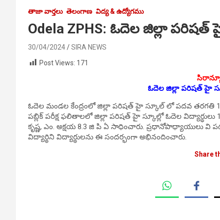
తాజా వార్తలు
తెలంగాణ
విద్య & ఉద్యోగము
Odela ZPHS: ఓదెల జిల్లా పరిషత్ హ
30/04/2024
SIRA NEWS
Post Views:
171
సిరాన్య
ఓదెల జిల్లా పరిషత్ హై స
ఓదెల మండల కేంద్రంలో జిల్లా పరిషత్ హై స్కూల్ లో పదవ తరగతి
పబ్లిక్ పరీక్ష ఫలితాలలో జిల్లా పరిషత్ హై స్కూల్లో ఓదెల విద్యార్థుల
కృష్ణ, ఎం. అక్షయ 8.3 జి పి ఏ సాధించారు. ప్రధానోపాధ్యాయులు వి పద్మ
విద్యార్థిని విద్యార్థులను ఈ సందర్భంగా అభినందించారు.
Share t