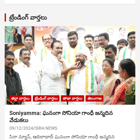
ట్రేండింగ్ వార్తలు
జిల్లా వార్తలు
ట్రేండింగ్ వార్తలు
తాజా వార్తలు
తెలంగాణ
Soniyamma: ఘ‌నంగా సోనియా గాంధీ జ‌న్మ‌దిన
వేడుక‌లు
09/12/2024
SIRA NEWS
సిరా న్యూస్, ఆదిలాబాద్ ఘ‌నంగా సోనియా గాంధీ జ‌న్మ‌దిన