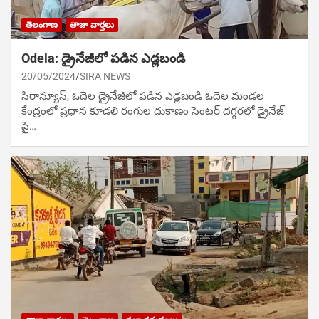
తెలంగాణ
తాజా వార్తలు
Odela: డ్రైనేజీలో ప‌డిన ఎడ్ల‌బండి
20/05/2024
SIRA NEWS
సిరాన్యూస్‌, ఓదెల డ్రైనేజీలో ప‌డిన ఎడ్ల‌బండి ఓదెల మండల
కేంద్రంలో ప్రధాన కూడలి రంగుల దుకాణం సెంటర్ దగ్గరలో డ్రైనేజ్
పై…