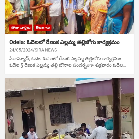
తాజా వార్తలు
తెలంగాణ
Odela: ఓదెలలో రేణుక ఎల్లమ్మ తల్లిజోగు కార్యక్రమం
24/05/2024
SIRA NEWS
సిరాన్యూస్, ఓదెల ఓదెలలో రేణుక ఎల్లమ్మ తల్లిజోగు కార్యక్రమం
ఓదెల శ్రీ రేణుక ఎల్లమ్మ తల్లి బోనాల సందర్భంగా శుక్ర‌వారం ఓదెల…