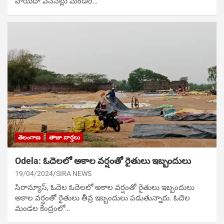
వాయిదా వేసిన‌ట్లు మండల…
తెలంగాణ
తాజా వార్తలు
Odela: ఓదెలలో అకాల వ‌ర్షంతో రైతులు ఇబ్బందులు
19/04/2024
SIRA NEWS
సిరాన్యూస్‌, ఓదెల ఓదెలలో అకాల వ‌ర్షంతో రైతులు ఇబ్బందులు
అకాల వర్షంతో రైతులు తీవ్ర ఇబ్బందులు ప‌డుతున్నారు. ఓదెల
మండల కేంద్రంలో…