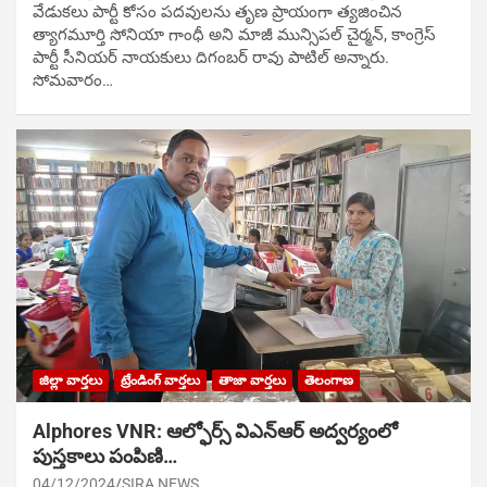
వేడుక‌లు పార్టీ కోసం ప‌ద‌వుల‌ను తృణ ప్రాయంగా త్య‌జించిన
త్యాగమూర్తి సోనియా గాంధీ అని మాజీ మున్సిప‌ల్ చైర్మ‌న్, కాంగ్రెస్
పార్టీ సీనియ‌ర్ నాయ‌కులు దిగంబ‌ర్ రావు పాటిల్ అన్నారు.
సోమవారం…
జిల్లా వార్తలు
ట్రేండింగ్ వార్తలు
తాజా వార్తలు
తెలంగాణ
Alphores VNR: ఆల్ఫోర్స్ విఎన్ఆర్ అద్వర్యంలో
పుస్తకాలు పంపిణి…
04/12/2024
SIRA NEWS