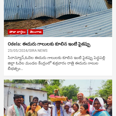
తాజా వార్తలు
తెలంగాణ
Odela: ఈదురు గాలుల‌కు కూలిన ఇంటి పైకప్పు
25/05/2024
SIRA NEWS
సిరాన్యూస్‌,ఓదెల ఈదురు గాలుల‌కు కూలిన ఇంటి పైకప్పు పెద్దపల్లి
జిల్లా ఓదెల మండల కేంద్రంలో శుక్రవారం రాత్రి ఈదురు గాలుల
బీభ‌త్సం…