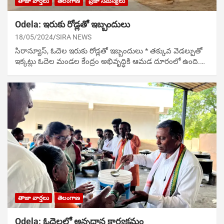
తాజా వార్తలు
తెలంగాణ
ప్రజా సమస్యలు
Odela: ఇరుకు రోడ్లతో ఇబ్బందులు
18/05/2024
SIRA NEWS
సిరాన్యూస్‌, ఓదెల ఇరుకు రోడ్లతో ఇబ్బందులు * తక్కువ వెడల్పుతో
ఇక్కట్లు ఓదెల మండల కేంద్రం అభివృద్ధికి ఆమడ దూరంలో ఉంది.…
తాజా వార్తలు
తెలంగాణ
Odela: ఓదెలలో అన్నదాన కార్యక్రమం