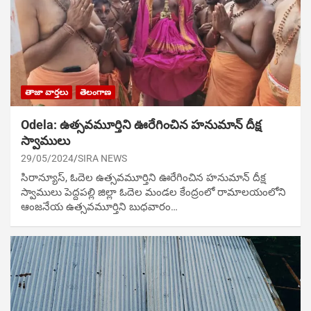
తాజా వార్తలు
తెలంగాణ
Odela: ఉత్సవమూర్తిని ఊరేగించిన హ‌నుమాన్ దీక్ష
స్వాములు
29/05/2024
SIRA NEWS
సిరాన్యూస్, ఓదెల ఉత్సవమూర్తిని ఊరేగించిన హ‌నుమాన్ దీక్ష
స్వాములు పెద్దపల్లి జిల్లా ఓదెల మండల కేంద్రంలో రామాలయంలోని
ఆంజనేయ ఉత్సవమూర్తిని బుధ‌వారం…