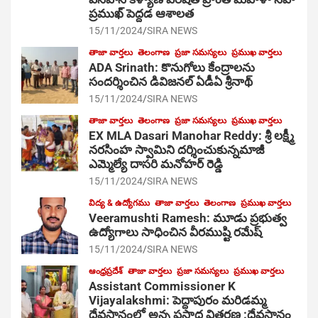
ప్రముఖ్ పెద్దడ ఆశాలత
15/11/2024
SIRA NEWS
తాజా వార్తలు
తెలంగాణ
ప్రజా సమస్యలు
ప్రముఖ వార్తలు
ADA Srinath: కొనుగోలు కేంద్రాల‌ను
సంద‌ర్శించిన డివిజనల్ ఏడీఏ శ్రీనాథ్
15/11/2024
SIRA NEWS
తాజా వార్తలు
తెలంగాణ
ప్రజా సమస్యలు
ప్రముఖ వార్తలు
EX MLA Dasari Manohar Reddy: శ్రీ లక్ష్మీ
నరసింహ స్వామిని దర్శించుకున్నమాజీ
ఎమ్మెల్యే దాసరి మనోహర్ రెడ్డి
15/11/2024
SIRA NEWS
విద్య & ఉద్యోగము
తాజా వార్తలు
తెలంగాణ
ప్రముఖ వార్తలు
Veeramushti Ramesh: మూడు ప్రభుత్వ
ఉద్యోగాలు సాధించిన వీరముష్టి రమేష్
15/11/2024
SIRA NEWS
ఆంధ్రప్రదేశ్
తాజా వార్తలు
ప్రజా సమస్యలు
ప్రముఖ వార్తలు
Assistant Commissioner K
Vijayalakshmi: పెద్దాపురం మరిడమ్మ
దేవస్థానంలో అన్న ప్రసాద వితరణ :దేవస్థానం