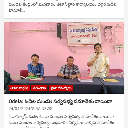
మండల కేంద్రంలో బుధవారం త‌హ‌సీల్దార్ కార్యాలయం దగ్గర ఓదెల
హమాలీ…
తాజా వార్తలు
తెలంగాణ
ప్రజా సమస్యలు
Odela: ఓదెల మండల సర్వసభ్య సమావేశం వాయిదా
24/04/2024
SIRA NEWS
సిరాన్యూస్‌, ఓదెల ఓదెల మండల సర్వసభ్య సమావేశం వాయిదా
ఓదెల మండ‌ల స‌ర్వ‌స‌భ్య బుధవారం నిర్వ‌హించాల్సిన స‌మావేశం