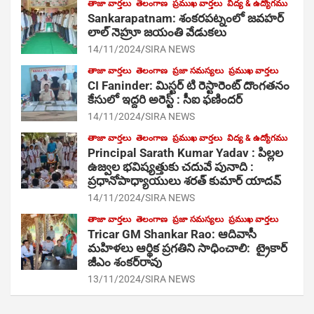
తాజా వార్తలు
తెలంగాణ
ప్రముఖ వార్తలు
విద్య & ఉద్యోగము
Sankarapatnam: శంకరపట్నంలో జవహర్
లాల్ నెహ్రూ జయంతి వేడుకలు
14/11/2024
SIRA NEWS
తాజా వార్తలు
తెలంగాణ
ప్రజా సమస్యలు
ప్రముఖ వార్తలు
CI Faninder: మిస్టర్ టి రెస్టారెంట్ దొంగతనం
కేసులో ఇద్దరి అరెస్ట్ : సీఐ ఫణిందర్
14/11/2024
SIRA NEWS
తాజా వార్తలు
తెలంగాణ
ప్రముఖ వార్తలు
విద్య & ఉద్యోగము
Principal Sarath Kumar Yadav : పిల్లల
ఉజ్వల భవిష్యత్తుకు చదువే పునాది :
ప్రధానోపాధ్యాయులు శరత్ కుమార్ యాదవ్
14/11/2024
SIRA NEWS
తాజా వార్తలు
తెలంగాణ
ప్రజా సమస్యలు
ప్రముఖ వార్తలు
Tricar GM Shankar Rao: ఆదివాసీ
మహిళలు ఆర్థిక ప్రగతిని సాధించాలి: ట్రైకార్
జీఎం శంకర్‌రావు
13/11/2024
SIRA NEWS