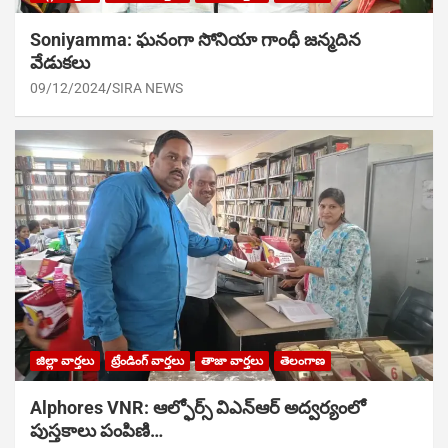
Soniyamma: ఘ‌నంగా సోనియా గాంధీ జ‌న్మ‌దిన
వేడుక‌లు
09/12/2024
SIRA NEWS
జిల్లా వార్తలు
ట్రేండింగ్ వార్తలు
తాజా వార్తలు
తెలంగాణ
Alphores VNR: ఆల్ఫోర్స్ విఎన్ఆర్ అద్వర్యంలో
పుస్తకాలు పంపిణి…