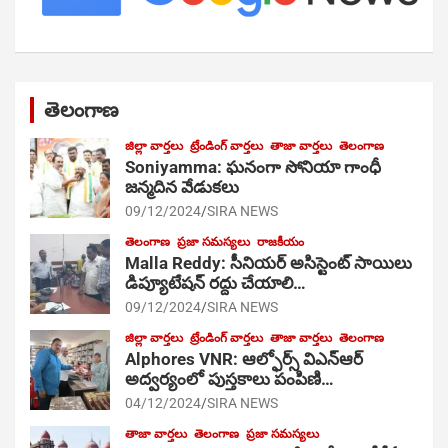
తెలంగాణ
జిల్లా వార్తలు
ట్రేండింగ్ వార్తలు
తాజా వార్తలు
తెలంగాణ
Soniyamma: ఘ‌నంగా సోనియా గాంధీ
జ‌న్మ‌దిన వేడుక‌లు
09/12/2024
SIRA NEWS
తెలంగాణ
ప్రజా సమస్యలు
రాజకీయం
Malla Reddy: సీనియర్ అసిస్టెంట్ సాయిలు
డిప్యూటేషన్ రద్దు చేయాలి…
09/12/2024
SIRA NEWS
జిల్లా వార్తలు
ట్రేండింగ్ వార్తలు
తాజా వార్తలు
తెలంగాణ
Alphores VNR: ఆల్ఫోర్స్ విఎన్ఆర్
అద్వర్యంలో పుస్తకాలు పంపిణి…
04/12/2024
SIRA NEWS
తాజా వార్తలు
తెలంగాణ
ప్రజా సమస్యలు