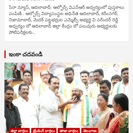
సిరా న్యూస్, ఆదిలాబాద్: ఆల్ఫోర్స్ విఎన్ఆర్ అద్వర్యంలో పుస్తకాలు
పంపిణి… ఆల్ఫోర్స్ విద్యాసంస్థల అధినేత ఆదిలాబాద్, కరీంనగర్,
నిజామాబాద్, మెదక్ పట్టభద్రుల ఎమ్మెల్సీ అభ్యర్థి వి నరేందర్ రెడ్డి
అధ్వర్యం లో ఆదిలాబాద్ జిల్లా కేంద్రం లో పలువురు అభ్యర్థులకు
పోటిప‌రీక్ష‌ల‌కు…
ఇంకా చదవండి
జిల్లా వార్తలు
ట్రేండింగ్ వార్తలు
తాజా వార్తలు
తెలంగాణ