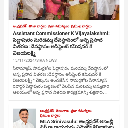
ఆంధ్రప్రదేశ్
తాజా వార్తలు
ప్రజా సమస్యలు
ప్రముఖ వార్తలు
Assistant Commissioner K Vijayalakshmi:
పెద్దాపురం మరిడమ్మ దేవస్థానంలో అన్న ప్రసాద
వితరణ :దేవస్థానం అసిస్టెంట్ కమిషనర్ కే
విజయలక్ష్మి
15/11/2024
SIRA NEWS
సిరాన్యూస్, సామర్లకోట పెద్దాపురం మరిడమ్మ దేవస్థానంలో
అన్న ప్రసాద వితరణ :దేవస్థానం అసిస్టెంట్ కమిషనర్ కే
విజయలక్ష్మి * చెక్కును అందజేసిన సామర్లకోట సిరాన్యూస్
రిపోర్టర్ పెద్దాపురం పట్టణంలో వెలసిన మరిటమ్మ అమ్మవారి
ఆలయంలో అన్న ప్రసాద వితరణ కార్యక్రమాన్ని శుక్రవారం…
ఆంధ్రప్రదేశ్
తెలంగాణ
ప్రజా సమస్యలు
ప్రముఖ వార్తలు
MLA Srinivasulu: ఆంధ్రప్రదేశ్ అసెంబ్లీ
విప్ గా రాయదుర్గం ఎమ్మెల్యే శ్రీనివాసులు