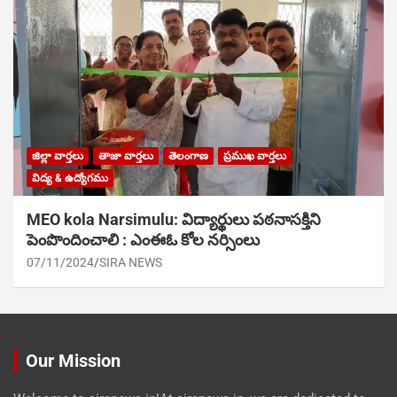
జిల్లా వార్తలు
తాజా వార్తలు
తెలంగాణ
ప్రముఖ వార్తలు
విద్య & ఉద్యోగము
MEO kola Narsimulu: విద్యార్థులు పఠ‌నాసక్తిని
పెంపొందించాలి : ఎంఈఓ కోల నర్సింలు
07/11/2024
SIRA NEWS
Our Mission