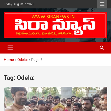
Skip
Friday, August 7, 2026
to
content
Telugu Online News Daily
SIRA NEWS
Home
Odela:
Page 5
Tag:
Odela: