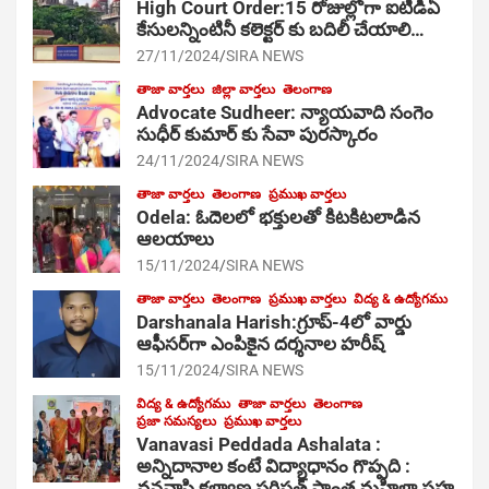
High Court Order:15 రోజుల్లోగా ఐటీడీఏ
కేసులన్నింటినీ కలెక్టర్ కు బదిలీ చేయాలి…
27/11/2024
SIRA NEWS
తాజా వార్తలు
జిల్లా వార్తలు
తెలంగాణ
Advocate Sudheer: న్యాయవాది సంగెం
సుధీర్ కుమార్ కు సేవా పురస్కారం
24/11/2024
SIRA NEWS
తాజా వార్తలు
తెలంగాణ
ప్రముఖ వార్తలు
Odela: ఓదెల‌లో భక్తులతో కిటకిటలాడిన
ఆల‌యాలు
15/11/2024
SIRA NEWS
తాజా వార్తలు
తెలంగాణ
ప్రముఖ వార్తలు
విద్య & ఉద్యోగము
Darshanala Harish:గ్రూప్-4లో వార్డు
ఆఫీసర్‌గా ఎంపికైన దర్శనాల హరీష్
15/11/2024
SIRA NEWS
విద్య & ఉద్యోగము
తాజా వార్తలు
తెలంగాణ
ప్రజా సమస్యలు
ప్రముఖ వార్తలు
Vanavasi Peddada Ashalata :
అన్నిదానాల కంటే విద్యాధానం గొప్పది :
వనవాసి కళ్యాణ పరిషత్ ప్రాంత మహిళా సహ