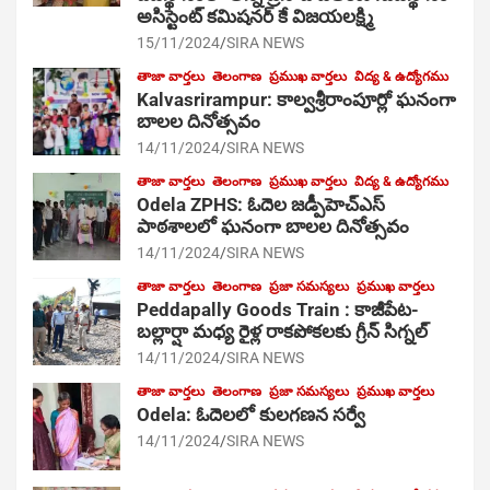
అసిస్టెంట్ కమిషనర్ కే విజయలక్ష్మి
15/11/2024
SIRA NEWS
తాజా వార్తలు
తెలంగాణ
ప్రముఖ వార్తలు
విద్య & ఉద్యోగము
Kalvasrirampur: కాల్వశ్రీరాంపూర్లో ఘనంగా
బాలల దినోత్సవం
14/11/2024
SIRA NEWS
తాజా వార్తలు
తెలంగాణ
ప్రముఖ వార్తలు
విద్య & ఉద్యోగము
Odela ZPHS: ఓదెల జ‌డ్పీహెచ్ఎస్
పాఠ‌శాల‌లో ఘనంగా బాలల దినోత్సవం
14/11/2024
SIRA NEWS
తాజా వార్తలు
తెలంగాణ
ప్రజా సమస్యలు
ప్రముఖ వార్తలు
Peddapally Goods Train : కాజీపేట-
బల్లార్షా మధ్య రైళ్ల రాకపోకలకు గ్రీన్ సిగ్నల్
14/11/2024
SIRA NEWS
తాజా వార్తలు
తెలంగాణ
ప్రజా సమస్యలు
ప్రముఖ వార్తలు
Odela: ఓదెలలో కులగణన సర్వే
14/11/2024
SIRA NEWS