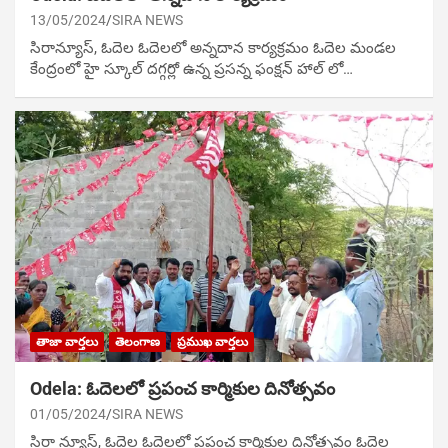
13/05/2024
SIRA NEWS
సిరాన్యూస్‌, ఓదెల ఓదెలలో అన్నదాన కార్యక్రమం ఓదెల మండల
కేంద్రంలో హై స్కూల్ దగ్గర్లో ఉన్న ప్రసన్న ఫంక్షన్ హాల్ లో…
తాజా వార్తలు
తెలంగాణ
ప్రముఖ వార్తలు
Odela: ఓదెలలో ప్రపంచ కార్మికుల దినోత్సవం
01/05/2024
SIRA NEWS
సిరా న్యూస్, ఓదెల ఓదెలలో ప్రపంచ కార్మికుల దినోత్సవం ఓదెల