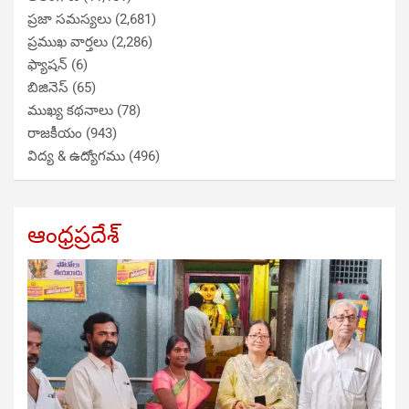
ప్రజా సమస్యలు
(2,681)
ప్రముఖ వార్తలు
(2,286)
ఫ్యాషన్
(6)
బిజినెస్
(65)
ముఖ్య కథనాలు
(78)
రాజకీయం
(943)
విద్య & ఉద్యోగము
(496)
ఆంధ్రప్రదేశ్