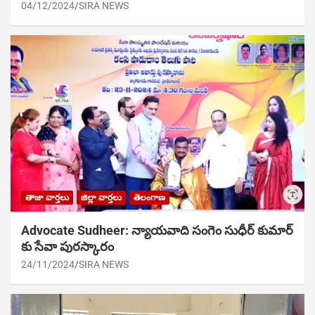
04/12/2024
SIRA NEWS
తాజా వార్తలు
జిల్లా వార్తలు
తెలంగాణ
Advocate Sudheer: న్యాయవాది సంగెం సుధీర్ కుమార్
కు సేవా పురస్కారం
24/11/2024
SIRA NEWS