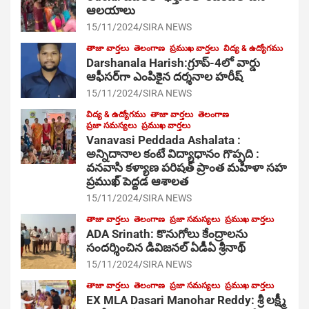
ఆల‌యాలు
15/11/2024
SIRA NEWS
తాజా వార్తలు
తెలంగాణ
ప్రముఖ వార్తలు
విద్య & ఉద్యోగము
Darshanala Harish:గ్రూప్-4లో వార్డు
ఆఫీసర్‌గా ఎంపికైన దర్శనాల హరీష్
15/11/2024
SIRA NEWS
విద్య & ఉద్యోగము
తాజా వార్తలు
తెలంగాణ
ప్రజా సమస్యలు
ప్రముఖ వార్తలు
Vanavasi Peddada Ashalata :
అన్నిదానాల కంటే విద్యాధానం గొప్పది :
వనవాసి కళ్యాణ పరిషత్ ప్రాంత మహిళా సహ
ప్రముఖ్ పెద్దడ ఆశాలత
15/11/2024
SIRA NEWS
తాజా వార్తలు
తెలంగాణ
ప్రజా సమస్యలు
ప్రముఖ వార్తలు
ADA Srinath: కొనుగోలు కేంద్రాల‌ను
సంద‌ర్శించిన డివిజనల్ ఏడీఏ శ్రీనాథ్
15/11/2024
SIRA NEWS
తాజా వార్తలు
తెలంగాణ
ప్రజా సమస్యలు
ప్రముఖ వార్తలు
EX MLA Dasari Manohar Reddy: శ్రీ లక్ష్మీ