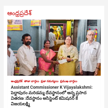
ఆంధ్రప్రదేశ్
ఆంధ్రప్రదేశ్
తాజా వార్తలు
ప్రజా సమస్యలు
ప్రముఖ వార్తలు
Assistant Commissioner K Vijayalakshmi:
పెద్దాపురం మరిడమ్మ దేవస్థానంలో అన్న ప్రసాద
వితరణ :దేవస్థానం అసిస్టెంట్ కమిషనర్ కే
విజయలక్ష్మి