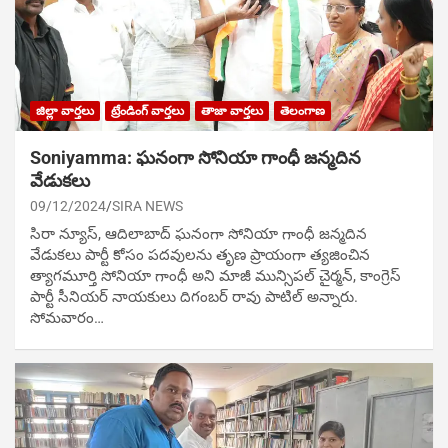
జిల్లా వార్తలు
ట్రేండింగ్ వార్తలు
తాజా వార్తలు
తెలంగాణ
Soniyamma: ఘ‌నంగా సోనియా గాంధీ జ‌న్మ‌దిన
వేడుక‌లు
09/12/2024
SIRA NEWS
సిరా న్యూస్, ఆదిలాబాద్ ఘ‌నంగా సోనియా గాంధీ జ‌న్మ‌దిన
వేడుక‌లు పార్టీ కోసం ప‌ద‌వుల‌ను తృణ ప్రాయంగా త్య‌జించిన
త్యాగమూర్తి సోనియా గాంధీ అని మాజీ మున్సిప‌ల్ చైర్మ‌న్, కాంగ్రెస్
పార్టీ సీనియ‌ర్ నాయ‌కులు దిగంబ‌ర్ రావు పాటిల్ అన్నారు.
సోమవారం…