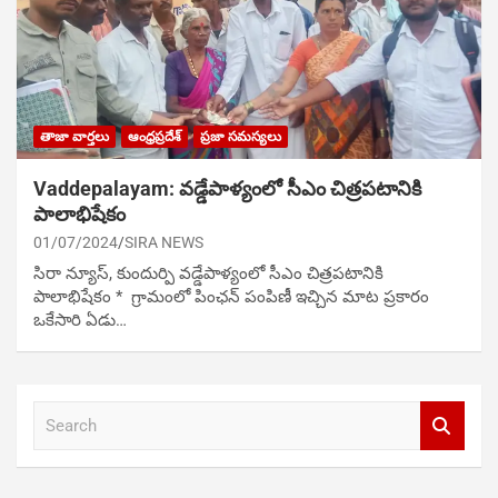
తాజా వార్తలు
ఆంధ్రప్రదేశ్
ప్రజా సమస్యలు
Vaddepalayam: వడ్డేపాళ్యంలో సీఎం చిత్ర‌ప‌టానికి
పాలాభిషేకం
01/07/2024
SIRA NEWS
సిరా న్యూస్, కుందుర్పి వడ్డేపాళ్యంలో సీఎం చిత్ర‌ప‌టానికి
పాలాభిషేకం * గ్రామంలో పింఛన్ పంపిణీ ఇచ్చిన మాట ప్రకారం
ఒకేసారి ఏడు…
S
e
a
r