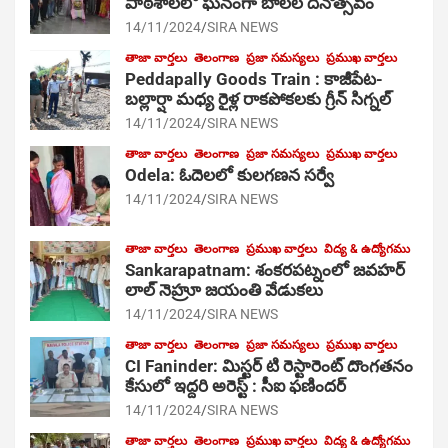
పాఠ‌శాల‌లో ఘనంగా బాలల దినోత్సవం
14/11/2024
SIRA NEWS
తాజా వార్తలు
తెలంగాణ
ప్రజా సమస్యలు
ప్రముఖ వార్తలు
Peddapally Goods Train : కాజీపేట-
బల్లార్షా మధ్య రైళ్ల రాకపోకలకు గ్రీన్ సిగ్నల్
14/11/2024
SIRA NEWS
తాజా వార్తలు
తెలంగాణ
ప్రజా సమస్యలు
ప్రముఖ వార్తలు
Odela: ఓదెలలో కులగణన సర్వే
14/11/2024
SIRA NEWS
తాజా వార్తలు
తెలంగాణ
ప్రముఖ వార్తలు
విద్య & ఉద్యోగము
Sankarapatnam: శంకరపట్నంలో జవహర్
లాల్ నెహ్రూ జయంతి వేడుకలు
14/11/2024
SIRA NEWS
తాజా వార్తలు
తెలంగాణ
ప్రజా సమస్యలు
ప్రముఖ వార్తలు
CI Faninder: మిస్టర్ టి రెస్టారెంట్ దొంగతనం
కేసులో ఇద్దరి అరెస్ట్ : సీఐ ఫణిందర్
14/11/2024
SIRA NEWS
తాజా వార్తలు
తెలంగాణ
ప్రముఖ వార్తలు
విద్య & ఉద్యోగము