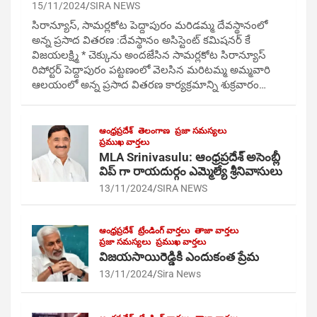
15/11/2024
SIRA NEWS
సిరాన్యూస్, సామర్లకోట పెద్దాపురం మరిడమ్మ దేవస్థానంలో
అన్న ప్రసాద వితరణ :దేవస్థానం అసిస్టెంట్ కమిషనర్ కే
విజయలక్ష్మి * చెక్కును అందజేసిన సామర్లకోట సిరాన్యూస్
రిపోర్టర్ పెద్దాపురం పట్టణంలో వెలసిన మరిటమ్మ అమ్మవారి
ఆలయంలో అన్న ప్రసాద వితరణ కార్యక్రమాన్ని శుక్రవారం…
ఆంధ్రప్రదేశ్
తెలంగాణ
ప్రజా సమస్యలు
ప్రముఖ వార్తలు
MLA Srinivasulu: ఆంధ్రప్రదేశ్ అసెంబ్లీ
విప్ గా రాయదుర్గం ఎమ్మెల్యే శ్రీనివాసులు
13/11/2024
SIRA NEWS
ఆంధ్రప్రదేశ్
ట్రేండింగ్ వార్తలు
తాజా వార్తలు
ప్రజా సమస్యలు
ప్రముఖ వార్తలు
విజయసాయిరెడ్డికి ఎందుకంత ప్రేమ
13/11/2024
Sira News