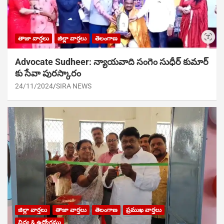
తాజా వార్తలు
జిల్లా వార్తలు
తెలంగాణ
Advocate Sudheer: న్యాయవాది సంగెం సుధీర్ కుమార్
కు సేవా పురస్కారం
24/11/2024
SIRA NEWS
జిల్లా వార్తలు
తాజా వార్తలు
తెలంగాణ
ప్రముఖ వార్తలు
విద్య & ఉద్యోగము