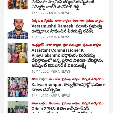
నరసింహ స్వామిని దర్శించుకున్నమాజీ
ఎమ్మెల్యే దాసరి మనోహర్ రెడ్డి
15/11/2024
SIRA NEWS
విద్య & ఉద్యోగము
తాజా వార్తలు
తెలంగాణ
ప్రముఖ వార్తలు
Veeramushti Ramesh: మూడు ప్రభుత్వ
ఉద్యోగాలు సాధించిన వీరముష్టి రమేష్
15/11/2024
SIRA NEWS
ఆంధ్రప్రదేశ్
తాజా వార్తలు
ప్రజా సమస్యలు
ప్రముఖ వార్తలు
Assistant Commissioner K
Vijayalakshmi: పెద్దాపురం మరిడమ్మ
దేవస్థానంలో అన్న ప్రసాద వితరణ :దేవస్థానం
అసిస్టెంట్ కమిషనర్ కే విజయలక్ష్మి
15/11/2024
SIRA NEWS
తాజా వార్తలు
తెలంగాణ
ప్రముఖ వార్తలు
విద్య & ఉద్యోగము
Kalvasrirampur: కాల్వశ్రీరాంపూర్లో ఘనంగా
బాలల దినోత్సవం
14/11/2024
SIRA NEWS
తాజా వార్తలు
తెలంగాణ
ప్రముఖ వార్తలు
విద్య & ఉద్యోగము
Odela ZPHS: ఓదెల జ‌డ్పీహెచ్ఎస్