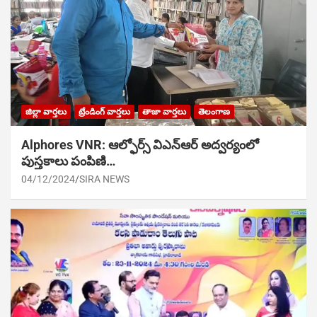
జిల్లా వార్తలు
ట్రేండింగ్ వార్తలు
తాజా వార్తలు
తెలంగాణ
Alphores VNR: ఆల్ఫోర్స్ విఎన్ఆర్ అద్వర్యంలో
పుస్తకాలు పంపిణి…
04/12/2024
SIRA NEWS