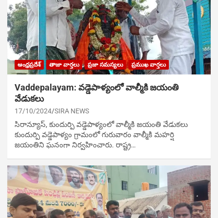
ఆంధ్రప్రదేశ్
తాజా వార్తలు
ప్రజా సమస్యలు
ప్రముఖ వార్తలు
Vaddepalayam: వడ్డెపాళ్యంలో వాల్మీకి జయంతి
వేడుకలు
17/10/2024
SIRA NEWS
సిరాన్యూస్, కుందుర్పి వడ్డెపాళ్యంలో వాల్మీకి జయంతి వేడుకలు
కుందుర్పి వడ్డెపాళ్యం గ్రామంలో గురువారం వాల్మీకి మహర్షి
జయంతిని ఘ‌నంగా నిర్వ‌హించారు. రాష్ట్ర…