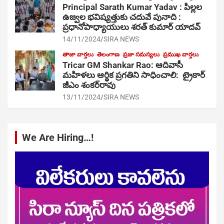
Principal Sarath Kumar Yadav : పిల్లల
ఉజ్వల భవిష్యత్తుకు చదువే పునాది :
ప్రధానోపాధ్యాయులు శరత్ కుమార్ యాదవ్
14/11/2024
SIRA NEWS
తాజా వార్తలు
తెలంగాణ
ప్రజా సమస్యలు
ప్రముఖ వార్తలు
Tricar GM Shankar Rao: ఆదివాసీ
మహిళలు ఆర్థిక ప్రగతిని సాధించాలి: ట్రైకార్
జీఎం శంకర్‌రావు
13/11/2024
SIRA NEWS
We Are Hiring…!