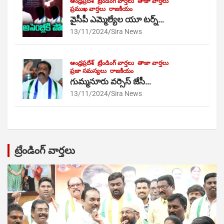
ఆంధ్రప్రదేశ్
ట్రేండింగ్ వార్తలు
తాజా వార్తలు
ప్రముఖ వార్తలు
రాజకీయం
వైసీపీ ఎమ్మెల్యేల యూ టర్న్…
13/11/2024
Sira News
ఆంధ్రప్రదేశ్
ట్రేండింగ్ వార్తలు
తాజా వార్తలు
ప్రజా సమస్యలు
రాజకీయం
గుమ్మనూరు వర్సెస్ జేసీ…
13/11/2024
Sira News
ట్రేండింగ్ వార్తలు