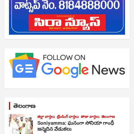
తెలంగాణ
జిల్లా వార్తలు
ట్రేండింగ్ వార్తలు
తాజా వార్తలు
తెలంగాణ
Soniyamma: ఘ‌నంగా సోనియా గాంధీ
జ‌న్మ‌దిన వేడుక‌లు