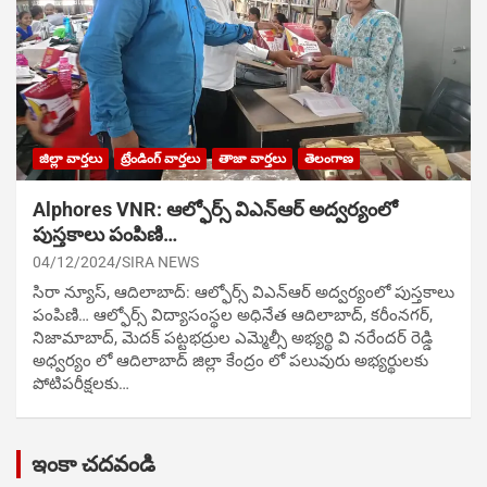
జిల్లా వార్తలు
ట్రేండింగ్ వార్తలు
తాజా వార్తలు
తెలంగాణ
Alphores VNR: ఆల్ఫోర్స్ విఎన్ఆర్ అద్వర్యంలో
పుస్తకాలు పంపిణి…
04/12/2024
SIRA NEWS
సిరా న్యూస్, ఆదిలాబాద్: ఆల్ఫోర్స్ విఎన్ఆర్ అద్వర్యంలో పుస్తకాలు
పంపిణి… ఆల్ఫోర్స్ విద్యాసంస్థల అధినేత ఆదిలాబాద్, కరీంనగర్,
నిజామాబాద్, మెదక్ పట్టభద్రుల ఎమ్మెల్సీ అభ్యర్థి వి నరేందర్ రెడ్డి
అధ్వర్యం లో ఆదిలాబాద్ జిల్లా కేంద్రం లో పలువురు అభ్యర్థులకు
పోటిప‌రీక్ష‌ల‌కు…
ఇంకా చదవండి