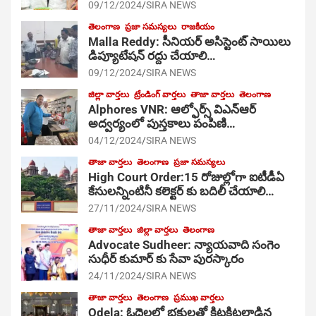
09/12/2024
SIRA NEWS
తెలంగాణ
ప్రజా సమస్యలు
రాజకీయం
Malla Reddy: సీనియర్ అసిస్టెంట్ సాయిలు
డిప్యూటేషన్ రద్దు చేయాలి…
09/12/2024
SIRA NEWS
జిల్లా వార్తలు
ట్రేండింగ్ వార్తలు
తాజా వార్తలు
తెలంగాణ
Alphores VNR: ఆల్ఫోర్స్ విఎన్ఆర్
అద్వర్యంలో పుస్తకాలు పంపిణి…
04/12/2024
SIRA NEWS
తాజా వార్తలు
తెలంగాణ
ప్రజా సమస్యలు
High Court Order:15 రోజుల్లోగా ఐటీడీఏ
కేసులన్నింటినీ కలెక్టర్ కు బదిలీ చేయాలి…
27/11/2024
SIRA NEWS
తాజా వార్తలు
జిల్లా వార్తలు
తెలంగాణ
Advocate Sudheer: న్యాయవాది సంగెం
సుధీర్ కుమార్ కు సేవా పురస్కారం
24/11/2024
SIRA NEWS
తాజా వార్తలు
తెలంగాణ
ప్రముఖ వార్తలు
Odela: ఓదెల‌లో భక్తులతో కిటకిటలాడిన