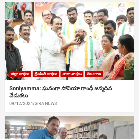
జిల్లా వార్తలు
ట్రేండింగ్ వార్తలు
తాజా వార్తలు
తెలంగాణ
Soniyamma: ఘ‌నంగా సోనియా గాంధీ జ‌న్మ‌దిన
వేడుక‌లు
09/12/2024
SIRA NEWS