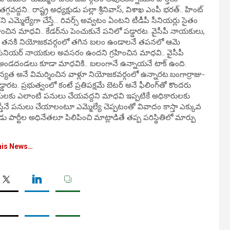
ద్దని.. రాష్ట్ర అధ్యక్షుడు పల్లా శ్రీనివాస్, విశాఖ ఎంపీ భరత్.. హింట్
ని ఎమ్మెల్యేగా చేస్తే… రివర్స్ అవ్వటం ఏంటని టీడీపీ సీనియర్లు సైతం
ఊహించిన మాధవి.. కేడర్‌ను పెంచుకునే పనిలో పడ్డారట. వైసీపీ నాయకులు,
్తుంది . తనకి నియోజకవర్గంలో తగిన బలం ఉండాలనే తపనలో ఆమె
ంటే.. సీనియర్ నాయకుల అవసరం ఉందని గ్రహించిన మాధవి.. వైసీపీ
ాని అండదండలు కూడా మాధవికి.. బలంగానే ఉన్నాయనే టాక్ ఉంది.
ధాన్యత అనే విమర్శించిన వాళ్లూ నియోజకవర్గంలో ఉన్నారట.బంగార్రాజు-
ట. ప్రభుత్వంలో కంటే ప్రతిపక్షమే బెటర్ అనే ఫీలింగ్‌తో కొందరు
ీ నాయకులకు ఎలాంటి పనులు చేయవద్దని మాధవి ఇప్పటికే అధికారులకు
వస్తేనే పనులు చేయాలంటూ ఎమ్మెల్యే చెప్పటంతో వివాదం కాస్తా ఎక్కువ
పార్టీల అధినేతలూ పిలిపించి మాట్లాడితే తప్ప పరిస్థితిలో మార్పు
his News…