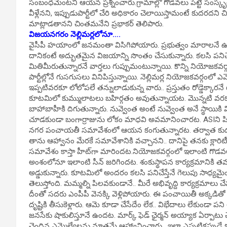
సంబంధమేంటని ఆయన ప్రశ్నించారు.గ్రామాల్లో గొడవలు పెట్టే సంస్
వీళ్లేనని, ఇప్పుడుపార్టీలో చేరి అధికారం చెలాయిస్తామంటే కుదరద
మాట్లాడతానని చింతమనేని ప్రభాకర్ తెలిపారు.
విజయనగరం నెల్లిమర్లలోనూ….
వైసీపీ హయాంలో జనమంతా విసిగిపోయారు. ప్రభుత్వం మారాలనే ఉద
దానికంటే అద్భుతమైన విజయాన్ని సొంతం చేసుకున్నారు. కలసి పనిచ
మితిమీరుతున్నారనే వార్తలు గుప్పుమంటున్నాయి. కొన్ని నియోజకవర్గాల
పార్టీల్లోనే గుసగుసలు వినిపిస్తున్నాయి. నెల్లిమర్ల నియోజకవర్గంలో ఎ
ఇప్పటివరకూ లోలోపలే తన్నులాడుకున్న వారు.. ప్రస్తుతం రోడ్డెక్కారనే
కూటమిలో కుమ్ములాటలు బహిర్గతం అవుతున్నాయట. మొన్నటి వరక
బాహాబాహీకి దిగుతున్నారు. నువ్వెంత అంటే నువ్వెంత అనే స్థాయికి వ
చూడకుండా బంగార్రాజును లోకం మాధవి అవమానించారట. ASIని 
నగర పంచాయతీ సమావేశంలో ఆయన కంగుతున్నారట. తర్వాత కుదుటపడి.
తాను ఆహ్వానం మేరకే సమావేశానికి వచ్చానని.. దానిపై తనకు క్లా
సమావేశం కాస్తా హీట్‌గా మారిందట.నియోజకవర్గంలో ఇలాంటి గొడవల
అంశంలోనూ ఇలాంటి సీన్ జరిగిందట. శంకుస్థాపన కార్యక్రమానికి తమ
అడ్డుకున్నారు. కూటమిలో అందరం కలసి పనిచేస్తేనే గెలుపు సాధ
తెలుస్తోంది. మమ్మల్ని పిలవకుండానే.. మీరే అభివృద్ది కార్యక్రమాలు
దీంతో సదరు ఎంపీపీ వెనక్కి వెళ్లిపోయారు. ఈ పంచాయితీ అక్కడితో ఆ
దృష్టికి తీసుకెళ్లారు. ఆమె కూడా చేసేదేం లేక.. విభేదాలు లేకుం
జనసేకు షాకులిస్తూనే ఉందట. మార్క్ ఫెడ్ ఛైర్మన్ అయ్యాక ఏర్పాటు 
చెందిన ఎమ్మెల్యేలను మాత్రమే ఆహ్వానించారు . ఇలా ఎప్పటికప్పు