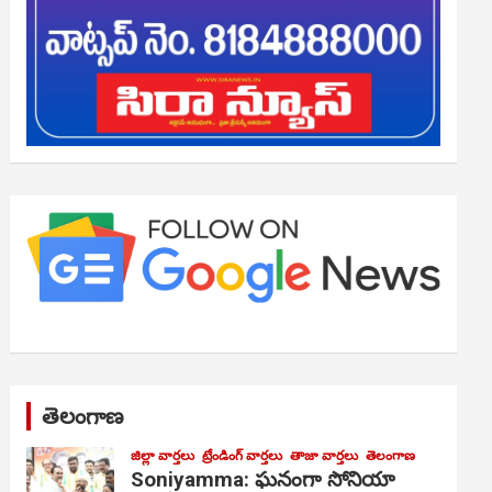
తెలంగాణ
జిల్లా వార్తలు
ట్రేండింగ్ వార్తలు
తాజా వార్తలు
తెలంగాణ
Soniyamma: ఘ‌నంగా సోనియా