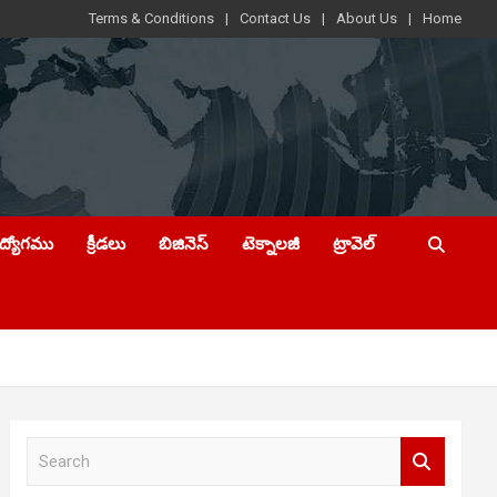
Terms & Conditions
Contact Us
About Us
Home
ఉద్యోగము
క్రీడలు
బిజినెస్
టెక్నాలజీ
ట్రావెల్
S
e
a