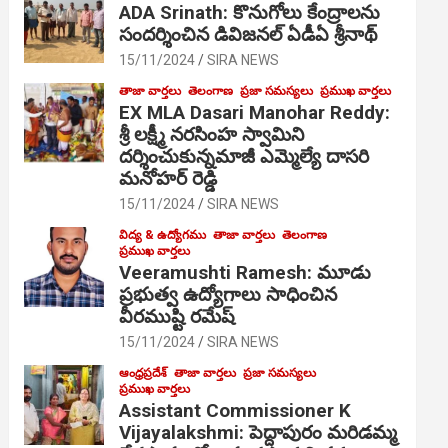
ADA Srinath: కొనుగోలు కేంద్రాల‌ను
సంద‌ర్శించిన డివిజనల్ ఏడీఏ శ్రీనాథ్
15/11/2024
SIRA NEWS
తాజా వార్తలు
తెలంగాణ
ప్రజా సమస్యలు
ప్రముఖ వార్తలు
EX MLA Dasari Manohar Reddy:
శ్రీ లక్ష్మీ నరసింహ స్వామిని
దర్శించుకున్నమాజీ ఎమ్మెల్యే దాసరి
మనోహర్ రెడ్డి
15/11/2024
SIRA NEWS
విద్య & ఉద్యోగము
తాజా వార్తలు
తెలంగాణ
ప్రముఖ వార్తలు
Veeramushti Ramesh: మూడు
ప్రభుత్వ ఉద్యోగాలు సాధించిన
వీరముష్టి రమేష్
15/11/2024
SIRA NEWS
ఆంధ్రప్రదేశ్
తాజా వార్తలు
ప్రజా సమస్యలు
ప్రముఖ వార్తలు
Assistant Commissioner K
Vijayalakshmi: పెద్దాపురం మరిడమ్మ