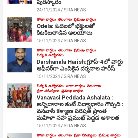
పురస్కారం
24/11/2024
SIRA NEWS
తాజా వార్తలు
తెలంగాణ
ప్రముఖ వార్తలు
Odela: ఓదెల‌లో భక్తులతో
కిటకిటలాడిన ఆల‌యాలు
15/11/2024
SIRA NEWS
తాజా వార్తలు
తెలంగాణ
ప్రముఖ వార్తలు
విద్య & ఉద్యోగము
Darshanala Harish:గ్రూప్-4లో వార్డు
ఆఫీసర్‌గా ఎంపికైన దర్శనాల హరీష్
15/11/2024
SIRA NEWS
విద్య & ఉద్యోగము
తాజా వార్తలు
తెలంగాణ
ప్రజా సమస్యలు
ప్రముఖ వార్తలు
Vanavasi Peddada Ashalata :
అన్నిదానాల కంటే విద్యాధానం గొప్పది :
వనవాసి కళ్యాణ పరిషత్ ప్రాంత
మహిళా సహ ప్రముఖ్ పెద్దడ ఆశాలత
15/11/2024
SIRA NEWS
తాజా వార్తలు
తెలంగాణ
ప్రజా సమస్యలు
ప్రముఖ వార్తలు