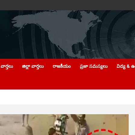
వార్తలు
జిల్లా వార్తలు
రాజకీయం
ప్రజా సమస్యలు
విద్య & 