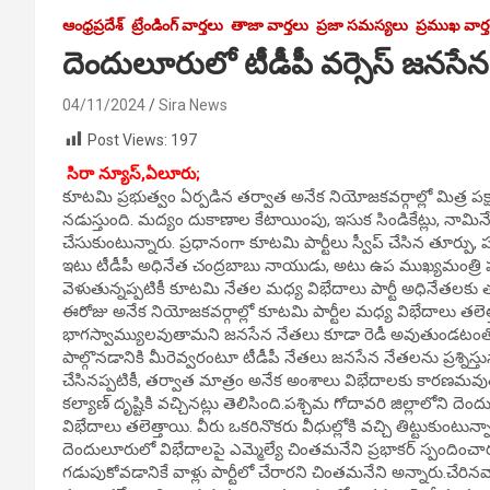
ఆంధ్రప్రదేశ్
ట్రేండింగ్ వార్తలు
తాజా వార్తలు
ప్రజా సమస్యలు
ప్రముఖ వార్
దెందులూరులో టీడీపీ వర్సెస్ జనసేన
04/11/2024
Sira News
Post Views:
197
సిరా న్యూస్,ఏలూరు;
కూటమి ప్రభుత్వం ఏర్పడిన తర్వాత అనేక నియోజకవర్గాల్లో మిత్ర పక్
నడుస్తుంది. మద్యం దుకాణాల కేటాయింపు, ఇసుక సిండికేట్లు, నామ
చేసుకుంటున్నారు. ప్రధానంగా కూటమి పార్టీలు స్వీప్ చేసిన తూర్పు
ఇటు టీడీపీ అధినేత చంద్రబాబు నాయుడు, అటు ఉప ముఖ్యమంత్రి
వెళుతున్నప్పటికీ కూటమి నేతల మధ్య విభేదాలు పార్టీ అధినేతలకు
ఈరోజు అనేక నియోజకవర్గాల్లో కూటమి పార్టీల మధ్య విభేదాలు తల
భాగస్వామ్యులవుతామని జనసేన నేతలు కూడా రెడీ అవుతుండటంతోనే ఈ
పాల్గొనడానికి మీరెవ్వరంటూ టీడీపీ నేతలు జనసేన నేతలను ప్రశ్నిస్తున్
చేసినప్పటికీ, తర్వాత మాత్రం అనేక అంశాలు విభేదాలకు కారణమవుత
కల్యాణ్ దృష్టికి వచ్చినట్లు తెలిసింది.పశ్చిమ గోదావరి జిల్లాలో
విభేదాలు తలెత్తాయి. వీరు ఒకరినొకరు వీధుల్లోకి వచ్చి తిట్టుకుంటు
దెందులూరులో విభేదాలపై ఎమ్మెల్యే చింతమనేని ప్రభాకర్ స్పందించా
గడుపుకోవడానికే వాళ్లు పార్టీలో చేరారని చింతమనేని అన్నారు.చేరినవాళ