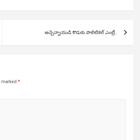
అచ్చెన్నాయుడి కొడుకు పొలిటికల్ ఎంట్రీ…
re marked
*