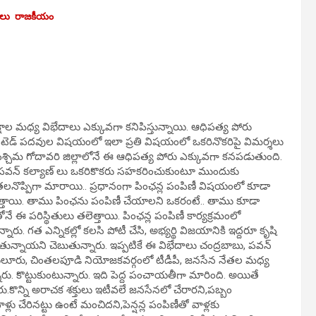
తలు
రాజకీయం
షాల మధ్య విభేదాలు ఎక్కువగా కనిపిస్తున్నాయి. ఆధిపత్య పోరు
ినేటెడ్ పదవుల విషయంలో ఇలా ప్రతి విషయంలో ఒకరినొకరిపై విమర్శలు
, ప‌శ్చిమ గోదావరి జిల్లాలోనే ఈ ఆధిపత్య పోరు ఎక్కువగా కనపడుతుంది.
 పవన్ కల్యాణ్ లు ఒకరికొకరు సహకరించుకుంటూ ముందుకు
 తలనొప్పిగా మారాయి.. ప్రధానంగా పింఛన్ల పంపిణీ విషయంలో కూడా
ెత్తాయి. తాము పింఛను పంపిణీ చేయాలని ఒకరంటే.. తాము కూడా
 పరిస్థితులు తలెత్తాయి. పింఛన్ల పంపిణీ కార్యక్రమంలో
నారు. గత ఎన్నికల్లో కలసి పోటీ చేసి, అభ్యర్థి విజయానికి ఇద్దరూ కృషి
ున్నాయని చెబుతున్నారు. ఇప్పటికే ఈ విభేదాలు చంద్రబాబు, పవన్
ని దెందులూరు, చింతలపూడి నియోజకవర్గంలో టీడీపీ, జనసేన నేతల మధ్య
న్నారు. కొట్టుకుంటున్నారు. ఇది పెద్ద పంచాయతీగా మారింది. అయితే
రు.కొన్ని అరాచక శక్తులు ఇటీవలే జనసేనలో చేరారని,పబ్బం
్లు చేరినట్టు ఉంటే మంచిదని,పెన్షన్ల పంపిణీతో వాళ్లకు