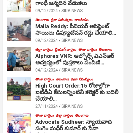
గాంధీ జ‌న్మ‌దిన వేడుక‌లు
09/12/2024
SIRA NEWS
తెలంగాణ
ప్రజా సమస్యలు
రాజకీయం
Malla Reddy: సీనియర్ అసిస్టెంట్
సాయిలు డిప్యూటేషన్ రద్దు చేయాలి…
09/12/2024
SIRA NEWS
జిల్లా వార్తలు
ట్రేండింగ్ వార్తలు
తాజా వార్తలు
తెలంగాణ
Alphores VNR: ఆల్ఫోర్స్ విఎన్ఆర్
అద్వర్యంలో పుస్తకాలు పంపిణి…
04/12/2024
SIRA NEWS
తాజా వార్తలు
తెలంగాణ
ప్రజా సమస్యలు
High Court Order:15 రోజుల్లోగా
ఐటీడీఏ కేసులన్నింటినీ కలెక్టర్ కు బదిలీ
చేయాలి…
27/11/2024
SIRA NEWS
తాజా వార్తలు
జిల్లా వార్తలు
తెలంగాణ
Advocate Sudheer: న్యాయవాది
సంగెం సుధీర్ కుమార్ కు సేవా