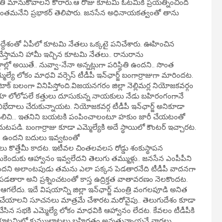
కృతి మానుకోవాలని కోరారు.ఆ రోజు కూటమి ఓటమికి ప్రయత్నించింది
ని చింతమనేని ప్రభాకర్ తెలిపారు. జనసేన అధినాయకత్వంతో తాను
్దేశంతో ఏపీలో కూటమి నేతలు ఒక్కటై పనిచేశారు. ఊహించిన
ేస్తామని హామీ ఇచ్చిన కూటమి నేతలు.. రానురాను
్లో అయితే.. నువ్వా-నేనా అన్నట్లుగా పరిస్థితి ఉందని.. సొంత
మ్మెల్యే లోకం మాధవి వర్సెస్ టీడీపీ ఇన్‌ఛార్జ్ బంగార్రాజుగా మారిందట.
 టాక్ బలంగా వినిపిస్తోంది.విజయనగరం జిల్లా నెల్లిమర్ల నియోజకవర్గం
ూ లోలోపలే కత్తులు దూసుకున్న నాయకులు నేడు బహిరంగంగానే
ిభేదాలు చేరుకున్నాయట. నియోజకవర్గ టీడీపీ ఇన్‌ఛార్జ్‌ అనికూడా
పిలిచి… ఇతనిని బయటకి పంపించాలంటూ హకుం జారీ చేయటంతో
 బంగార్రాజు కూడా ఎమ్మెల్యేకి అదే స్థాయిలో కౌంటర్ ఇచ్చారట.
రిటీ ఉందని బదులు ఇవ్వటంతో
ు కొత్తేమీ కాదట. ఇటీవల చింతలవలస రోడ్డు శంకుస్థాపన
కెందుకు ఆహ్వానం ఇవ్వలేదని తెలుగు తమ్ముళ్లు.. జనసేన ఎంపీపీని
్యమైందని అలాంటపుడు తమను ఎలా పక్కన పెడతారనేది టీడీపీ వాదనగా
 చేపడతారా అని ప్రశ్నించటంతో కాస్త ఉద్రిక్తత వాతావరణం నెలకొందట.
గలేదు. ఇదే విషయాన్ని జిల్లా ఇన్‌ఛార్జ్ మంత్రి వంగలపూడి అనిత
డా పని చేయాలని సూచనలు మాత్రమే చేశారట.మరోవైపు.. తెలుగుదేశం కూడా
చేసిన సభకి ఎమ్మెల్యే లోకం మాధవికి ఆహ్వానం లేదట. కేవలం టీడీపీకి
డే కూటమిలో కుమ్ములాటలు బహిర్గతం అవుతున్నాయనే వార్తలు