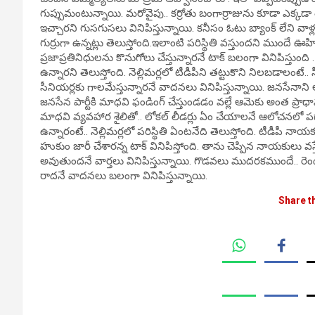
గుప్పుమంటున్నాయి. మరోవైపు.. కర్రోతు బంగార్రాజును కూడా ఎక్కడా తగ్గవ
ఇచ్చారని గుసగుసలు వినిపిస్తున్నాయి. కనీసం ఓటు బ్యాంక్ లేని వాళ్ల
గుర్రుగా ఉన్నట్లు తెలుస్తోంది.ఇలాంటి పరిస్థితి వస్తుందని ముందే 
ప్రజాప్రతినిధులను కొనుగోలు చేస్తున్నారనే టాక్ బలంగా వినిపిస
ఉన్నారని తెలుస్తోంది. నెల్లిమర్లలో టీడీపీని తట్టుకొని నిలబడాల
సీనియర్లకు గాలమేస్తున్నారనే వాదనలు వినిపిస్తున్నాయి. జనసేన
జనసేన పార్టీకి మాధవి ఫండింగ్ చేస్తుండడం వల్లే ఆమెకు అంత ప్రా
మాధవి వ్యవహార శైలితో.. లోకల్ లీడర్లు ఏం చేయాలనే ఆలోచనలో పడ్డార
ఉన్నారంటే.. నెల్లిమర్లలో పరిస్థితి ఏంటనేది తెలుస్తోంది. టీడీప
హుకుం జారీ చేశారన్న టాక్ వినిపిస్తోంది. తాను చెప్పిన నాయకులు 
అవుతుందనే వార్తలు వినిపిస్తున్నాయి. గొడవలు ముదరకముందే.. రెండు 
రాదనే వాదనలు బలంగా వినిపిస్తున్నాయి.
Share t