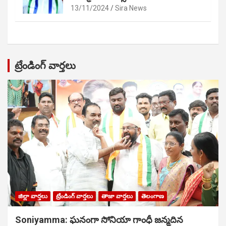
13/11/2024
Sira News
ట్రేండింగ్ వార్తలు
జిల్లా వార్తలు
ట్రేండింగ్ వార్తలు
తాజా వార్తలు
తెలంగాణ
Soniyamma: ఘ‌నంగా సోనియా గాంధీ జ‌న్మ‌దిన