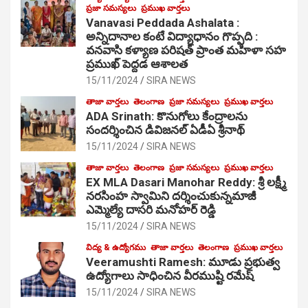
ప్రజా సమస్యలు
ప్రముఖ వార్తలు
Vanavasi Peddada Ashalata :
అన్నిదానాల కంటే విద్యాధానం గొప్పది :
వనవాసి కళ్యాణ పరిషత్ ప్రాంత మహిళా సహ
ప్రముఖ్ పెద్దడ ఆశాలత
15/11/2024
SIRA NEWS
తాజా వార్తలు
తెలంగాణ
ప్రజా సమస్యలు
ప్రముఖ వార్తలు
ADA Srinath: కొనుగోలు కేంద్రాల‌ను
సంద‌ర్శించిన డివిజనల్ ఏడీఏ శ్రీనాథ్
15/11/2024
SIRA NEWS
తాజా వార్తలు
తెలంగాణ
ప్రజా సమస్యలు
ప్రముఖ వార్తలు
EX MLA Dasari Manohar Reddy: శ్రీ లక్ష్మీ
నరసింహ స్వామిని దర్శించుకున్నమాజీ
ఎమ్మెల్యే దాసరి మనోహర్ రెడ్డి
15/11/2024
SIRA NEWS
విద్య & ఉద్యోగము
తాజా వార్తలు
తెలంగాణ
ప్రముఖ వార్తలు
Veeramushti Ramesh: మూడు ప్రభుత్వ
ఉద్యోగాలు సాధించిన వీరముష్టి రమేష్
15/11/2024
SIRA NEWS