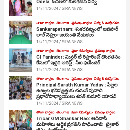
Odela: ఓదెలలో కులగణన సర్వే
14/11/2024
SIRA NEWS
తాజా వార్తలు
తెలంగాణ
ప్రముఖ వార్తలు
విద్య & ఉద్యోగము
Sankarapatnam: శంకరపట్నంలో జవహర్
లాల్ నెహ్రూ జయంతి వేడుకలు
14/11/2024
SIRA NEWS
తాజా వార్తలు
తెలంగాణ
ప్రజా సమస్యలు
ప్రముఖ వార్తలు
CI Faninder: మిస్టర్ టి రెస్టారెంట్ దొంగతనం
కేసులో ఇద్దరి అరెస్ట్ : సీఐ ఫణిందర్
14/11/2024
SIRA NEWS
తాజా వార్తలు
తెలంగాణ
ప్రముఖ వార్తలు
విద్య & ఉద్యోగము
Principal Sarath Kumar Yadav : పిల్లల
ఉజ్వల భవిష్యత్తుకు చదువే పునాది :
ప్రధానోపాధ్యాయులు శరత్ కుమార్ యాదవ్
14/11/2024
SIRA NEWS
తాజా వార్తలు
తెలంగాణ
ప్రజా సమస్యలు
ప్రముఖ వార్తలు
Tricar GM Shankar Rao: ఆదివాసీ
మహిళలు ఆర్థిక ప్రగతిని సాధించాలి: ట్రైకార్
జీఎం శంకర్‌రావు