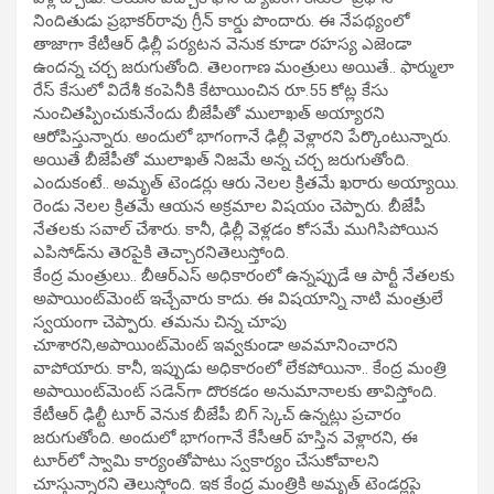
నిందితుడు ప్రభాకర్‌రావు గ్రీన్‌ కార్డు పొందారు. ఈ నేపథ్యంలో
తాజాగా కేటీఆర్‌ ఢిల్లీ పర్యటన వెనుక కూడా రహస్య ఎజెండా
ఉందన్న చర్చ జరుగుతోంది. తెలంగాణ మంత్రులు అయితే.. ఫార్ములా
రేస్‌ కేసులో విదేశీ కంపెనీకి కేటాయించిన రూ.55 కోట్ల కేసు
నుంచితప్పించుకునేందు బీజేపీతో ములాఖత్‌ అయ్యారని
ఆరోపిస్తున్నారు. అందులో భాగంగానే ఢిల్లీ వెళ్లారని పేర్కొంటున్నారు.
అయితే బీజేపీతో ములాఖత్‌ నిజమే అన్న చర్చ జరుగుతోంది.
ఎందుకంటే.. అమృత్‌ టెండర్లు ఆరు నెలల క్రితమే ఖరారు అయ్యాయి.
రెండు నెలల క్రితమే ఆయన అక్రమాల విషయం చెప్పారు. బీజేపీ
నేతలకు సవాల్‌ చేశారు. కానీ, ఢిల్లీ వెళ్లడం కోసమే ముగిసిపోయిన
ఎపిసోడ్‌ను తెరపైకి తెచ్చారనితెలుస్తోంది.
కేంద్ర మంత్రులు.. బీఆర్‌ఎస్‌ అధికారంలో ఉన్నప్పుడే ఆ పార్టీ నేతలకు
అపాయింట్‌మెంట్‌ ఇచ్చేవారు కాదు. ఈ విషయాన్ని నాటి మంత్రులే
స్వయంగా చెప్పారు. తమను చిన్న చూపు
చూశారని,అపాయింట్‌మెంట్‌ ఇవ్వకుండా అవమానించారని
వాపోయారు. కానీ, ఇప్పుడు అధికారంలో లేకపోయినా.. కేంద్ర మంత్రి
అపాయింట్‌మెంట్‌ సడెన్‌గా దొరకడం అనుమానాలకు తావిస్తోంది.
కేటీఆర్‌ ఢిల్టీ టూర్‌ వెనుక బీజేపీ బిగ్‌ స్కెచ్‌ ఉన్నట్లు ప్రచారం
జరుగుతోంది. అందులో భాగంగానే కేసీఆర్‌ హస్తిన వెళ్లారని, ఈ
టూర్‌లో స్వామి కార్యంతోపాటు స్వకార్యం చేసుకోవాలని
చూస్తున్నారని తెలుస్తోంది. ఇక కేంద్ర మంత్రికి అమృత్‌ టెండర్లపై