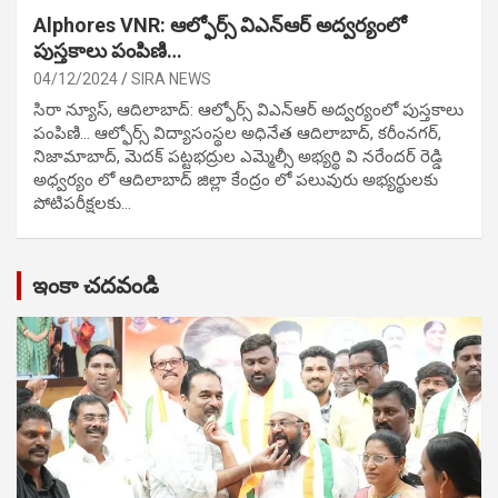
Alphores VNR: ఆల్ఫోర్స్ విఎన్ఆర్ అద్వర్యంలో
పుస్తకాలు పంపిణి…
04/12/2024
SIRA NEWS
సిరా న్యూస్, ఆదిలాబాద్: ఆల్ఫోర్స్ విఎన్ఆర్ అద్వర్యంలో పుస్తకాలు
పంపిణి… ఆల్ఫోర్స్ విద్యాసంస్థల అధినేత ఆదిలాబాద్, కరీంనగర్,
నిజామాబాద్, మెదక్ పట్టభద్రుల ఎమ్మెల్సీ అభ్యర్థి వి నరేందర్ రెడ్డి
అధ్వర్యం లో ఆదిలాబాద్ జిల్లా కేంద్రం లో పలువురు అభ్యర్థులకు
పోటిప‌రీక్ష‌ల‌కు…
ఇంకా చదవండి