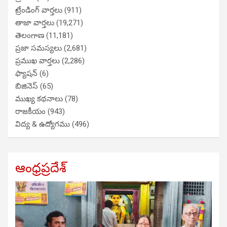
ట్రేండింగ్ వార్తలు
(911)
తాజా వార్తలు
(19,271)
తెలంగాణ
(11,181)
ప్రజా సమస్యలు
(2,681)
ప్రముఖ వార్తలు
(2,286)
ఫ్యాషన్
(6)
బిజినెస్
(65)
ముఖ్య కథనాలు
(78)
రాజకీయం
(943)
విద్య & ఉద్యోగము
(496)
ఆంధ్రప్రదేశ్