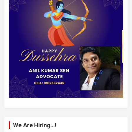
We Are Hiring…!