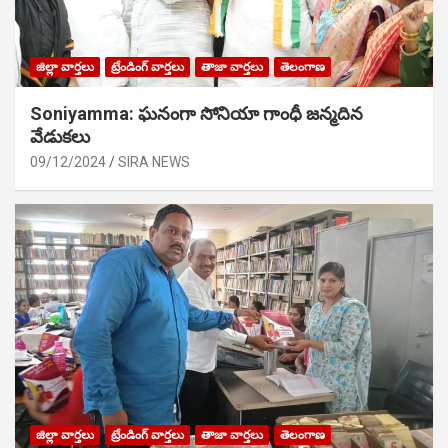
జిల్లా వార్తలు
ట్రేండింగ్ వార్తలు
తాజా వార్తలు
తెలంగాణ
Soniyamma: ఘ‌నంగా సోనియా గాంధీ జ‌న్మ‌దిన
వేడుక‌లు
09/12/2024
SIRA NEWS
జిల్లా వార్తలు
ట్రేండింగ్ వార్తలు
తాజా వార్తలు
తెలంగాణ