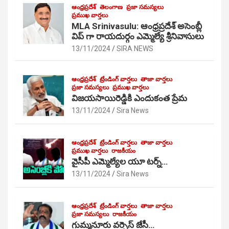
ఆంధ్రప్రదేశ్
తెలంగాణ
ప్రజా సమస్యలు
ప్రముఖ వార్తలు
MLA Srinivasulu: ఆంధ్రప్రదేశ్ అసెంబ్లీ
విప్ గా రాయదుర్గం ఎమ్మెల్యే శ్రీనివాసులు
13/11/2024
SIRA NEWS
ఆంధ్రప్రదేశ్
ట్రేండింగ్ వార్తలు
తాజా వార్తలు
ప్రజా సమస్యలు
ప్రముఖ వార్తలు
విజయసాయిరెడ్డికి ఎందుకంత ప్రేమ
13/11/2024
Sira News
ఆంధ్రప్రదేశ్
ట్రేండింగ్ వార్తలు
తాజా వార్తలు
ప్రముఖ వార్తలు
రాజకీయం
వైసీపీ ఎమ్మెల్యేల యూ టర్న్…
13/11/2024
Sira News
ఆంధ్రప్రదేశ్
ట్రేండింగ్ వార్తలు
తాజా వార్తలు
ప్రజా సమస్యలు
రాజకీయం
గుమ్మనూరు వర్సెస్ జేసీ…