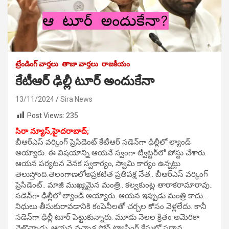
ట్రేండింగ్ వార్తలు
తాజా వార్తలు
రాజకీయం
కేటీఆర్ ఢిల్లీ టూర్ అందుకేనా
13/11/2024
Sira News
Post Views:
235
సిరా న్యూస్,హైదరాబాద్;
బీఆర్‌ఎస్‌ వర్కింగ్‌ ప్రెసిడెంట్‌ కేటీఆర్‌ సడెన్‌గా ఢిల్లీలో ల్యాండ్‌
అయ్యారు. ఈ విషయాన్ని ఆయనే స్వంగా ట్విట్టర్‌లో పోస్టు చేశారు.
ఆయన పర్యటన వెనక స్వకార్యం, స్వామి కార్యం ఉన్నట్లు
తెలుస్తోంది.తెలంగాణలోఅప్రకటిత ప్రతిపక్ష నేత.. బీఆర్‌ఎస్‌ వర్కింగ్‌
ప్రెసిడెంట్‌.. మాజీ ముఖ్యమైన మంత్రి.. కల్వకుంట్ల తారాకరామారావు..
సడెన్‌గా ఢిల్లీలో ల్యాండ్‌ అయ్యారు. ఆయన ఇప్పుడు మంత్రి కాదు..
నిధులు తీసుకురావడానికి కంపెనీలతో చర్చల కోసం వెళ్లలేదు. కానీ
సడెన్‌గా ఢిల్లీ టూర్‌ పెట్టుకున్నారు. మూడు నెలల క్రితం అమెరికా
వెళ్లొచ్చాడు. ఆయన వచ్చాక ఫోన్‌ ట్యాపింగ్‌ కేసులో ప్రధాన