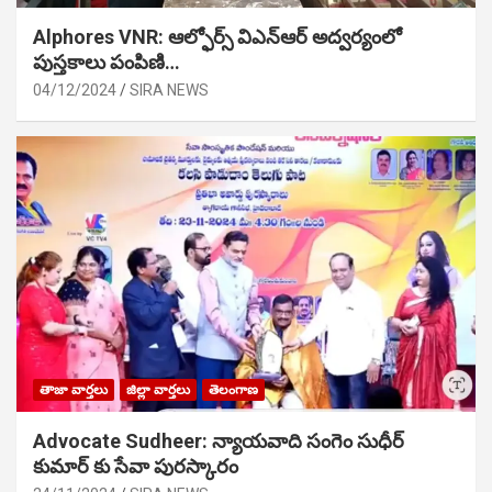
Alphores VNR: ఆల్ఫోర్స్ విఎన్ఆర్ అద్వర్యంలో
పుస్తకాలు పంపిణి…
04/12/2024
SIRA NEWS
తాజా వార్తలు
జిల్లా వార్తలు
తెలంగాణ
Advocate Sudheer: న్యాయవాది సంగెం సుధీర్
కుమార్ కు సేవా పురస్కారం