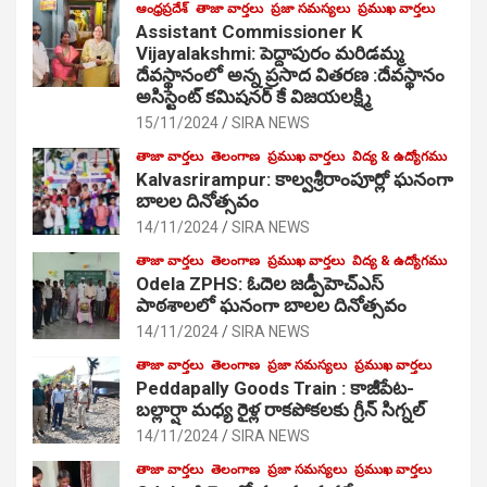
ఆంధ్రప్రదేశ్
తాజా వార్తలు
ప్రజా సమస్యలు
ప్రముఖ వార్తలు
Assistant Commissioner K
Vijayalakshmi: పెద్దాపురం మరిడమ్మ
దేవస్థానంలో అన్న ప్రసాద వితరణ :దేవస్థానం
అసిస్టెంట్ కమిషనర్ కే విజయలక్ష్మి
15/11/2024
SIRA NEWS
తాజా వార్తలు
తెలంగాణ
ప్రముఖ వార్తలు
విద్య & ఉద్యోగము
Kalvasrirampur: కాల్వశ్రీరాంపూర్లో ఘనంగా
బాలల దినోత్సవం
14/11/2024
SIRA NEWS
తాజా వార్తలు
తెలంగాణ
ప్రముఖ వార్తలు
విద్య & ఉద్యోగము
Odela ZPHS: ఓదెల జ‌డ్పీహెచ్ఎస్
పాఠ‌శాల‌లో ఘనంగా బాలల దినోత్సవం
14/11/2024
SIRA NEWS
తాజా వార్తలు
తెలంగాణ
ప్రజా సమస్యలు
ప్రముఖ వార్తలు
Peddapally Goods Train : కాజీపేట-
బల్లార్షా మధ్య రైళ్ల రాకపోకలకు గ్రీన్ సిగ్నల్
14/11/2024
SIRA NEWS
తాజా వార్తలు
తెలంగాణ
ప్రజా సమస్యలు
ప్రముఖ వార్తలు