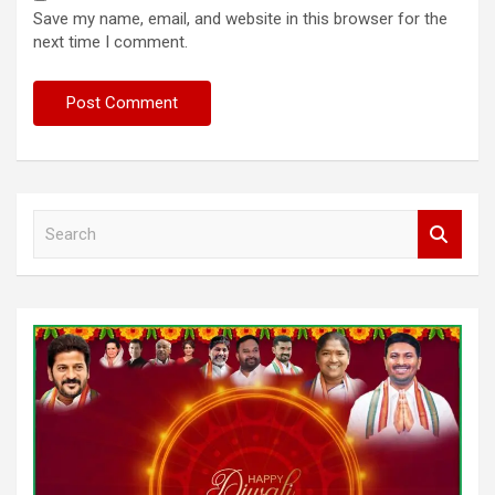
Save my name, email, and website in this browser for the
next time I comment.
S
e
a
r
c
h