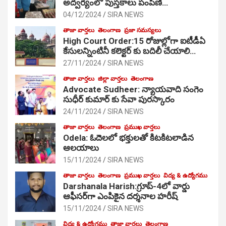
అద్వర్యంలో పుస్తకాలు పంపిణి…
04/12/2024
SIRA NEWS
తాజా వార్తలు
తెలంగాణ
ప్రజా సమస్యలు
High Court Order:15 రోజుల్లోగా ఐటీడీఏ
కేసులన్నింటినీ కలెక్టర్ కు బదిలీ చేయాలి…
27/11/2024
SIRA NEWS
తాజా వార్తలు
జిల్లా వార్తలు
తెలంగాణ
Advocate Sudheer: న్యాయవాది సంగెం
సుధీర్ కుమార్ కు సేవా పురస్కారం
24/11/2024
SIRA NEWS
తాజా వార్తలు
తెలంగాణ
ప్రముఖ వార్తలు
Odela: ఓదెల‌లో భక్తులతో కిటకిటలాడిన
ఆల‌యాలు
15/11/2024
SIRA NEWS
తాజా వార్తలు
తెలంగాణ
ప్రముఖ వార్తలు
విద్య & ఉద్యోగము
Darshanala Harish:గ్రూప్-4లో వార్డు
ఆఫీసర్‌గా ఎంపికైన దర్శనాల హరీష్
15/11/2024
SIRA NEWS
విద్య & ఉద్యోగము
తాజా వార్తలు
తెలంగాణ