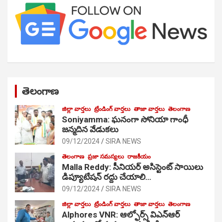
తెలంగాణ
జిల్లా వార్తలు
ట్రేండింగ్ వార్తలు
తాజా వార్తలు
తెలంగాణ
Soniyamma: ఘ‌నంగా సోనియా గాంధీ
జ‌న్మ‌దిన వేడుక‌లు
09/12/2024
SIRA NEWS
తెలంగాణ
ప్రజా సమస్యలు
రాజకీయం
Malla Reddy: సీనియర్ అసిస్టెంట్ సాయిలు
డిప్యూటేషన్ రద్దు చేయాలి…
09/12/2024
SIRA NEWS
జిల్లా వార్తలు
ట్రేండింగ్ వార్తలు
తాజా వార్తలు
తెలంగాణ
Alphores VNR: ఆల్ఫోర్స్ విఎన్ఆర్