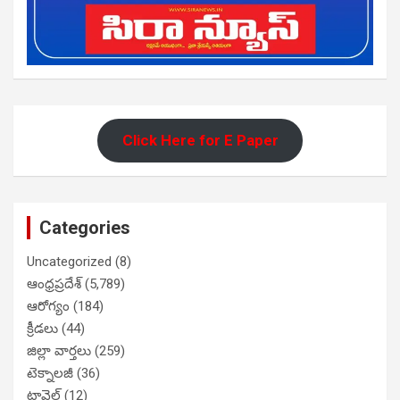
Click Here for E Paper
Categories
Uncategorized
(8)
ఆంధ్రప్రదేశ్
(5,789)
ఆరోగ్యం
(184)
క్రీడలు
(44)
జిల్లా వార్తలు
(259)
టెక్నాలజీ
(36)
ట్రావెల్
(12)