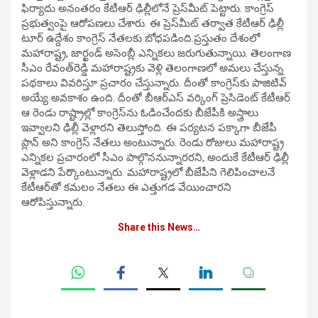
ఫిర్యాదు అనంతరం కేటీఆర్‌ ఢిల్లీలోనే ప్రెస్‌మీట్‌ పెట్టారు. కాంగ్రెస్‌
ప్రభుత్వంపై ఆరోపణలు చేశారు. ఈ ప్రెస్‌మీట్‌ తర్వాత కేటీఆర్‌ ఢిల్లీ
టూర్‌ ఉద్దేశం కాంగ్రెస్‌ నేతలకు బోధపడింది.ప్రస్తుతం దేశంలో
మహారాష్ట్ర, జార్ఖండ్‌ అసెంబ్లీ ఎన్నికలు జరుగుతున్నాయి. తెలంగాణ
సీఎం రేవంత్‌రెడ్డి మహారాష్ట్రకు వెళ్లి తెలంగాణలో అమలు చేస్తున్న
పథకాలు వివరిస్తూ ప్రచారం చేస్తున్నారు. దీంతో కాంగ్రెస్‌కు పాజిటివ్‌
అయ్యే అవకాశం ఉంది. దీంతో బీఆర్‌ఎస్‌ వర్కింగ్‌ ప్రెసిడెంట్‌ కేటీఆర్‌
ఆ రెండు రాష్ట్రాల్లో కాంగ్రెస్‌ను ఓడించేందకు బీజేపీకి అస్త్రాలు
ఇవ్వాలని ఢిల్లీ వెళ్లారని తెలుస్తోంది. ఈ పర్యటన పక్కాగా బీజేపీ
ప్లాన్‌ అని కాంగ్రెస్‌ నేతలు అంటున్నారు. రెండు రోజులు మహారాష్ట్ర
ఎన్నికల ప్రచారంలో సీఎం పాల్గొననున్నారరని, అందుకే కేటీఆర్‌ ఢిల్లీ
వెళ్లాడని పేర్కొంటున్నారు. మహారాష్ట్రలో బీజేపీని గెలిపించాలనే
కేటీఆర్‌తో కమలం నేతలు ఈ ఎత్తుగడ వేయించారని
ఆరోపిస్తున్నారు.
Share this News…