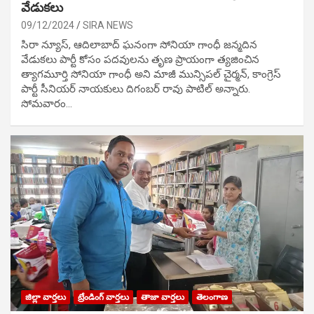
వేడుక‌లు
09/12/2024
SIRA NEWS
సిరా న్యూస్, ఆదిలాబాద్ ఘ‌నంగా సోనియా గాంధీ జ‌న్మ‌దిన
వేడుక‌లు పార్టీ కోసం ప‌ద‌వుల‌ను తృణ ప్రాయంగా త్య‌జించిన
త్యాగమూర్తి సోనియా గాంధీ అని మాజీ మున్సిప‌ల్ చైర్మ‌న్, కాంగ్రెస్
పార్టీ సీనియ‌ర్ నాయ‌కులు దిగంబ‌ర్ రావు పాటిల్ అన్నారు.
సోమవారం…
జిల్లా వార్తలు
ట్రేండింగ్ వార్తలు
తాజా వార్తలు
తెలంగాణ