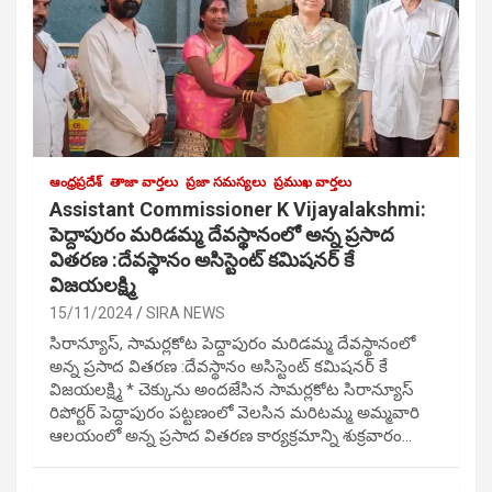
ఆంధ్రప్రదేశ్
తాజా వార్తలు
ప్రజా సమస్యలు
ప్రముఖ వార్తలు
Assistant Commissioner K Vijayalakshmi:
పెద్దాపురం మరిడమ్మ దేవస్థానంలో అన్న ప్రసాద
వితరణ :దేవస్థానం అసిస్టెంట్ కమిషనర్ కే
విజయలక్ష్మి
15/11/2024
SIRA NEWS
సిరాన్యూస్, సామర్లకోట పెద్దాపురం మరిడమ్మ దేవస్థానంలో
అన్న ప్రసాద వితరణ :దేవస్థానం అసిస్టెంట్ కమిషనర్ కే
విజయలక్ష్మి * చెక్కును అందజేసిన సామర్లకోట సిరాన్యూస్
రిపోర్టర్ పెద్దాపురం పట్టణంలో వెలసిన మరిటమ్మ అమ్మవారి
ఆలయంలో అన్న ప్రసాద వితరణ కార్యక్రమాన్ని శుక్రవారం…