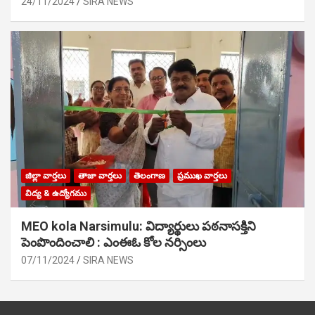
24/11/2024
SIRA NEWS
జిల్లా వార్తలు
తాజా వార్తలు
తెలంగాణ
ప్రముఖ వార్తలు
విద్య & ఉద్యోగము
MEO kola Narsimulu: విద్యార్థులు పఠ‌నాసక్తిని
పెంపొందించాలి : ఎంఈఓ కోల నర్సింలు
07/11/2024
SIRA NEWS