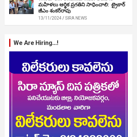
మహిళలు ఆర్థిక ప్రగతిని సాధించాలి: ట్రైకార్
జీఎం శంకర్‌రావు
13/11/2024
SIRA NEWS
We Are Hiring…!