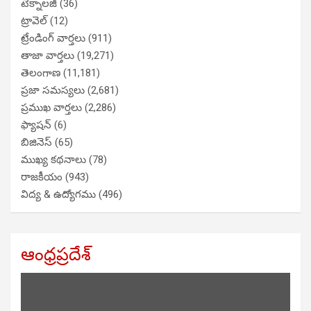
టెక్నాలజీ
(36)
ట్రావెల్
(12)
ట్రేండింగ్ వార్తలు
(911)
తాజా వార్తలు
(19,271)
తెలంగాణ
(11,181)
ప్రజా సమస్యలు
(2,681)
ప్రముఖ వార్తలు
(2,286)
ఫ్యాషన్
(6)
బిజినెస్
(65)
ముఖ్య కథనాలు
(78)
రాజకీయం
(943)
విద్య & ఉద్యోగము
(496)
ఆంధ్రప్రదేశ్