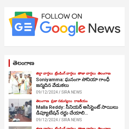
తెలంగాణ
జిల్లా వార్తలు
ట్రేండింగ్ వార్తలు
తాజా వార్తలు
తెలంగాణ
Soniyamma: ఘ‌నంగా సోనియా గాంధీ
జ‌న్మ‌దిన వేడుక‌లు
09/12/2024
SIRA NEWS
తెలంగాణ
ప్రజా సమస్యలు
రాజకీయం
Malla Reddy: సీనియర్ అసిస్టెంట్ సాయిలు
డిప్యూటేషన్ రద్దు చేయాలి…
09/12/2024
SIRA NEWS
జిల్లా వార్తలు
ట్రేండింగ్ వార్తలు
తాజా వార్తలు
తెలంగాణ