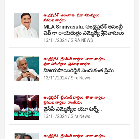
ఆంధ్రప్రదేశ్
తెలంగాణ
ప్రజా సమస్యలు
ప్రముఖ వార్తలు
MLA Srinivasulu: ఆంధ్రప్రదేశ్ అసెంబ్లీ
విప్ గా రాయదుర్గం ఎమ్మెల్యే శ్రీనివాసులు
13/11/2024
SIRA NEWS
ఆంధ్రప్రదేశ్
ట్రేండింగ్ వార్తలు
తాజా వార్తలు
ప్రజా సమస్యలు
ప్రముఖ వార్తలు
విజయసాయిరెడ్డికి ఎందుకంత ప్రేమ
13/11/2024
Sira News
ఆంధ్రప్రదేశ్
ట్రేండింగ్ వార్తలు
తాజా వార్తలు
ప్రముఖ వార్తలు
రాజకీయం
వైసీపీ ఎమ్మెల్యేల యూ టర్న్…
13/11/2024
Sira News
ఆంధ్రప్రదేశ్
ట్రేండింగ్ వార్తలు
తాజా వార్తలు