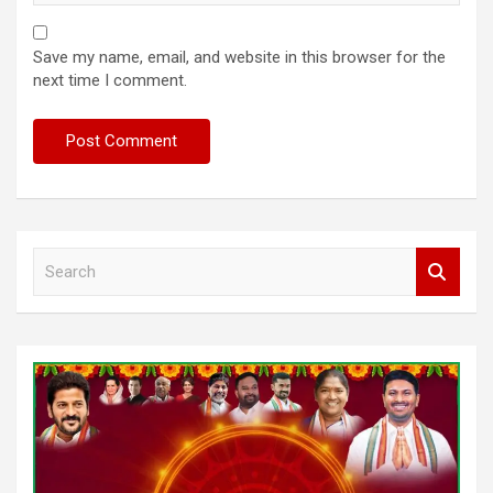
Save my name, email, and website in this browser for the
next time I comment.
S
e
a
r
c
h