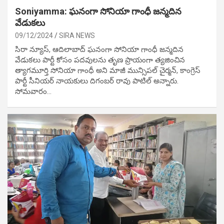
Soniyamma: ఘ‌నంగా సోనియా గాంధీ జ‌న్మ‌దిన
వేడుక‌లు
09/12/2024
SIRA NEWS
సిరా న్యూస్, ఆదిలాబాద్ ఘ‌నంగా సోనియా గాంధీ జ‌న్మ‌దిన
వేడుక‌లు పార్టీ కోసం ప‌ద‌వుల‌ను తృణ ప్రాయంగా త్య‌జించిన
త్యాగమూర్తి సోనియా గాంధీ అని మాజీ మున్సిప‌ల్ చైర్మ‌న్, కాంగ్రెస్
పార్టీ సీనియ‌ర్ నాయ‌కులు దిగంబ‌ర్ రావు పాటిల్ అన్నారు.
సోమవారం…