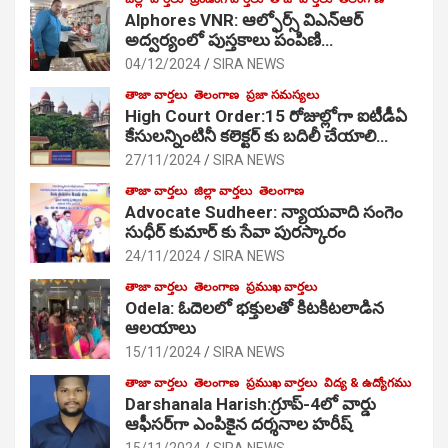
Alphores VNR: ఆల్ఫోర్స్ విఎన్ఆర్
అద్వర్యంలో పుస్తకాలు పంపిణి…
04/12/2024
SIRA NEWS
తాజా వార్తలు
తెలంగాణ
ప్రజా సమస్యలు
High Court Order:15 రోజుల్లోగా ఐటీడీఏ
కేసులన్నింటినీ కలెక్టర్ కు బదిలీ చేయాలి…
27/11/2024
SIRA NEWS
తాజా వార్తలు
జిల్లా వార్తలు
తెలంగాణ
Advocate Sudheer: న్యాయవాది సంగెం
సుధీర్ కుమార్ కు సేవా పురస్కారం
24/11/2024
SIRA NEWS
తాజా వార్తలు
తెలంగాణ
ప్రముఖ వార్తలు
Odela: ఓదెల‌లో భక్తులతో కిటకిటలాడిన
ఆల‌యాలు
15/11/2024
SIRA NEWS
తాజా వార్తలు
తెలంగాణ
ప్రముఖ వార్తలు
విద్య & ఉద్యోగము
Darshanala Harish:గ్రూప్-4లో వార్డు
ఆఫీసర్‌గా ఎంపికైన దర్శనాల హరీష్
15/11/2024
SIRA NEWS