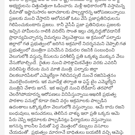
అభ్యర్ధులను చిత్తుచిత్తుగా ఓడించారు. మళ్లీ అధికారంలోకి వస్తామన్న
ధీమాతో ఇష్టానుసారం అరాచకాలకు పాల్పడ్డారన్న ఆరోపణలున్నాయి.
ప్రజలకు మంచి చేస్తారని ఆలోచనతో ఓటు వేసి ప్రజాప్రతినిధులను
గెలిపించుకుంటారు ప్రజలు.. కానీ వైసీపీ ప్రజా ప్రతినిధులు ప్రజలకు
ఇచ్చిన హామీలను గాలికి వదిలేసి సొంత ఇల్లు చక్కదిద్దుకోవడానికే
ప్రాధాన్యమిచ్చారన్న విమర్శలు వెల్లువెత్తాయి. ఆ క్రమంలో పల్నాడు
జిల్లాలో గత ప్రభుత్వంలో జరిగిన అక్రమాలే నిదర్శనమని చెప్పాలి.గత
ప్రభుత్వంలో మంత్రిగా పనిచేసిన విడుదల రజనికి సంబంధించి
వెలుగులోకి వస్తున్న కేసులను పరిశీలిస్తే ప్రతి ఒక్కళ్ళు ముక్కున వేలు
వేసుకోవాల్సిందే.. రైతుల నుంచి పారిశ్రామికవేత్తల వరకు ఎవరినీ
వదిలిపెట్ట లేదంట మన మాజీ మంత్రి. పల్నాడు జిల్లా
చిలకలూరిపేటలో ఎమ్మెల్యేగా గెలిచినప్పటి నుంచే రజినిపెత్తనం
మొదలైందంటారు. ఇక మూడేళ్ల తర్వాత ఆ ఫస్ట్ టైం ఎమ్మెల్యేని
మంత్రిని చేశారు జగన్.. ఇక అప్పటి నుంచి లేడీబాస్ తరహాలో
చెలరేగిపోయారన్న ఆరోపణలు వినిపిస్తున్నాయి.ఆఖరికి ప్రభుత్వ
పాఠశాల పనుల్లో కూడా రజని వర్గం అక్రమాలకు పాల్పడిన
ఉదంతాలు ఒక్కొక్కటిగా వెలుగులోకి వస్తున్నాయి.. ఆమే కాదు రజని
బంధువులు, అనుచరులు, తెలిసిన వాళ్ళు ఇలా ప్రతి ఒక్కరు ఆమె
పేరు చెప్పి అక్రమాలకు పాల్పడినట్లు ఫిర్యాదులు వస్తున్నాయి.
జగనన్న కాలనీల పేరుతో పెద్ద మొత్తంలో డబ్బులు వసూలు
చేయడంతో.. ప్రభుత్వం మారగానే బాధితులు బయటికి వచ్చి ఆమెపై