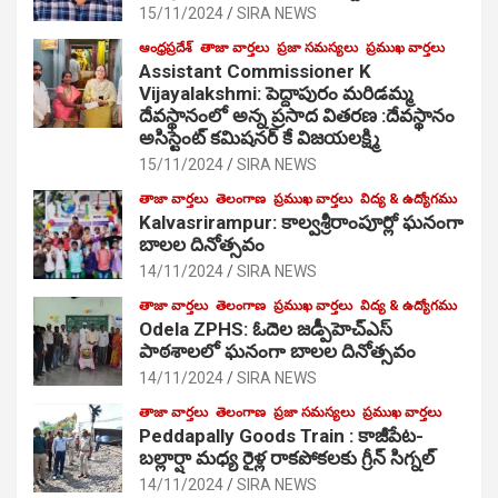
15/11/2024
SIRA NEWS
ఆంధ్రప్రదేశ్
తాజా వార్తలు
ప్రజా సమస్యలు
ప్రముఖ వార్తలు
Assistant Commissioner K
Vijayalakshmi: పెద్దాపురం మరిడమ్మ
దేవస్థానంలో అన్న ప్రసాద వితరణ :దేవస్థానం
అసిస్టెంట్ కమిషనర్ కే విజయలక్ష్మి
15/11/2024
SIRA NEWS
తాజా వార్తలు
తెలంగాణ
ప్రముఖ వార్తలు
విద్య & ఉద్యోగము
Kalvasrirampur: కాల్వశ్రీరాంపూర్లో ఘనంగా
బాలల దినోత్సవం
14/11/2024
SIRA NEWS
తాజా వార్తలు
తెలంగాణ
ప్రముఖ వార్తలు
విద్య & ఉద్యోగము
Odela ZPHS: ఓదెల జ‌డ్పీహెచ్ఎస్
పాఠ‌శాల‌లో ఘనంగా బాలల దినోత్సవం
14/11/2024
SIRA NEWS
తాజా వార్తలు
తెలంగాణ
ప్రజా సమస్యలు
ప్రముఖ వార్తలు
Peddapally Goods Train : కాజీపేట-
బల్లార్షా మధ్య రైళ్ల రాకపోకలకు గ్రీన్ సిగ్నల్
14/11/2024
SIRA NEWS