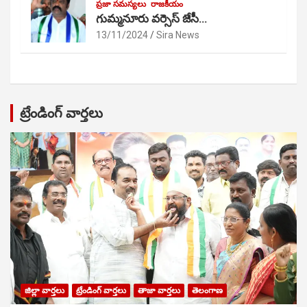
ప్రజా సమస్యలు
రాజకీయం
గుమ్మనూరు వర్సెస్ జేసీ…
13/11/2024
Sira News
ట్రేండింగ్ వార్తలు
జిల్లా వార్తలు
ట్రేండింగ్ వార్తలు
తాజా వార్తలు
తెలంగాణ