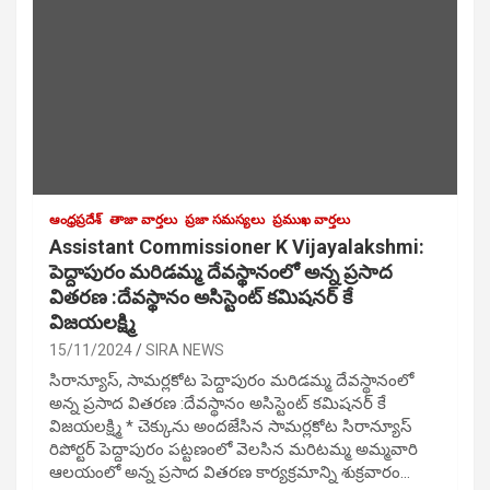
ఆంధ్రప్రదేశ్
తాజా వార్తలు
ప్రజా సమస్యలు
ప్రముఖ వార్తలు
Assistant Commissioner K Vijayalakshmi:
పెద్దాపురం మరిడమ్మ దేవస్థానంలో అన్న ప్రసాద
వితరణ :దేవస్థానం అసిస్టెంట్ కమిషనర్ కే
విజయలక్ష్మి
15/11/2024
SIRA NEWS
సిరాన్యూస్, సామర్లకోట పెద్దాపురం మరిడమ్మ దేవస్థానంలో
అన్న ప్రసాద వితరణ :దేవస్థానం అసిస్టెంట్ కమిషనర్ కే
విజయలక్ష్మి * చెక్కును అందజేసిన సామర్లకోట సిరాన్యూస్
రిపోర్టర్ పెద్దాపురం పట్టణంలో వెలసిన మరిటమ్మ అమ్మవారి
ఆలయంలో అన్న ప్రసాద వితరణ కార్యక్రమాన్ని శుక్రవారం…