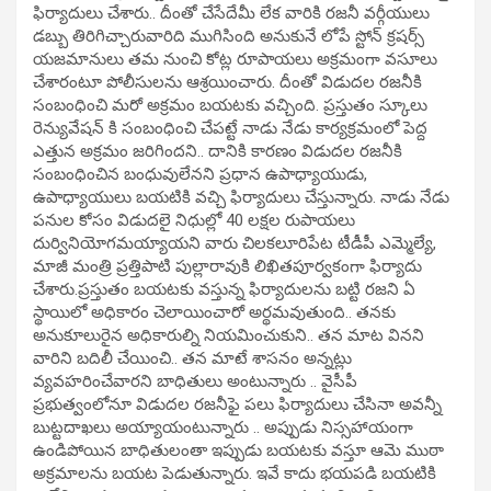
ఫిర్యాదులు చేశారు.. దీంతో చేసేదేమీ లేక వారికి రజనీ వర్గీయులు
డబ్బు తిరిగిచ్చారువారిది ముగిసింది అనుకునే లోపే స్టోన్ క్రషర్స్
యజమానులు తమ నుంచి కోట్ల రూపాయలు అక్రమంగా వసూలు
చేశారంటూ పోలీసులను ఆశ్రయించారు. దీంతో విడుదల రజనీకి
సంబంధించి మరో అక్రమం బయటకు వచ్చింది. ప్రస్తుతం స్కూలు
రెన్యువేషన్ కి సంబంధించి చేపట్టే నాడు నేడు కార్యక్రమంలో పెద్ద
ఎత్తున అక్రమం జరిగిందని.. దానికి కారణం విడుదల రజనీకి
సంబంధించిన బంధువులేనని ప్రధాన ఉపాధ్యాయుడు,
ఉపాధ్యాయులు బయటికి వచ్చి ఫిర్యాదులు చేస్తున్నారు. నాడు నేడు
పనుల కోసం విడుదలై నిధుల్లో 40 లక్షల రుపాయలు
దుర్వినియోగమయ్యాయని వారు చిలకలూరిపేట టీడీపీ ఎమ్మెల్యే,
మాజీ మంత్రి ప్రత్తిపాటి పుల్లారావుకి లిఖితపూర్వకంగా ఫిర్యాదు
చేశారు.ప్రస్తుతం బయటకు వస్తున్న ఫిర్యాదులను బట్టి రజని ఏ
స్థాయిలో అధికారం చెలాయించారో అర్థమవుతుంది.. తనకు
అనుకూలురైన అధికారుల్ని నియమించుకుని.. తన మాట వినని
వారిని బదిలీ చేయించి.. తన మాటే శాసనం అన్నట్లు
వ్యవహరించేవారని బాధితులు అంటున్నారు .. వైసీపీ
ప్రభుత్వంలోనూ విడుదల రజనీఫై పలు ఫిర్యాదులు చేసినా అవన్నీ
బుట్టదాఖలు అయ్యాయంటున్నారు .. అప్పుడు నిస్సహాయంగా
ఉండిపోయిన బాధితులంతా ఇప్పుడు బయటకు వస్తూ ఆమె ముఠా
అక్రమాలను బయట పెడుతున్నారు. ఇవే కాదు భయపడి బయటికి