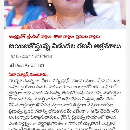
ఆంధ్రప్రదేశ్
ట్రేండింగ్ వార్తలు
తాజా వార్తలు
ప్రముఖ వార్తలు
బయిటకొస్తున్న విడుదల రజనీ అక్రమాలు
18/10/2024
Sira News
Post Views:
181
సిరా న్యూస్,గుంటూరు;
మొన్న జగనన్న కాలనీలు.. నిన్న క్రషర్ యజమానులు.. నేడు పాఠశాల
ఉపాధ్యాయులు ఎవరు చూసినా కూడా ఆ జిల్లాలో ఆమె బాధితులే..
డైరెక్ట్ గా ఆమె ఎటాక్ చేయొచ్చు. లేకపోతే ఆమె పేరు చెప్పి మరొకరైనా
బెదిరించవచ్చు. మంత్రి హోదాలో ఆమె చేసిన పెత్తనం, ఆమె టీమ్
చేసిన దౌర్జన్యాలతో వివిధ వర్గాల వారు తీవ్రంగా నష్టపోయారంట.
ప్రభుత్వ, ప్రజల ధనాన్ని దోచుకోవటమే ఎజెండాగా ఆమె చెలరేగారని
అంటున్నారు ఫిర్యాదుదారులు.. వైసీపీ ప్రభుత్వ హయాంలో పాలన
ఎంత నిర్లక్ష్యంగా, దౌర్జన్యపూరితంగా సాగిందో చెప్పటానికి ఎన్నికల
ఫలితాలే ప్రత్యక్ష ఉదాహరణ. రాష్ట్ర నలుమూలల్లో ప్రజలు ఆ పార్టీ