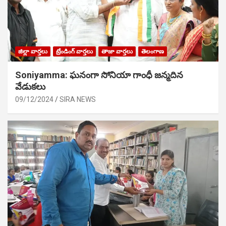
జిల్లా వార్తలు
ట్రేండింగ్ వార్తలు
తాజా వార్తలు
తెలంగాణ
Soniyamma: ఘ‌నంగా సోనియా గాంధీ జ‌న్మ‌దిన
వేడుక‌లు
09/12/2024
SIRA NEWS