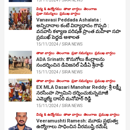
విద్య & ఉద్యోగము
తాజా వార్తలు
తెలంగాణ
ప్రజా సమస్యలు
ప్రముఖ వార్తలు
Vanavasi Peddada Ashalata :
అన్నిదానాల కంటే విద్యాధానం గొప్పది :
వనవాసి కళ్యాణ పరిషత్ ప్రాంత మహిళా సహ
ప్రముఖ్ పెద్దడ ఆశాలత
15/11/2024
SIRA NEWS
తాజా వార్తలు
తెలంగాణ
ప్రజా సమస్యలు
ప్రముఖ వార్తలు
ADA Srinath: కొనుగోలు కేంద్రాల‌ను
సంద‌ర్శించిన డివిజనల్ ఏడీఏ శ్రీనాథ్
15/11/2024
SIRA NEWS
తాజా వార్తలు
తెలంగాణ
ప్రజా సమస్యలు
ప్రముఖ వార్తలు
EX MLA Dasari Manohar Reddy: శ్రీ లక్ష్మీ
నరసింహ స్వామిని దర్శించుకున్నమాజీ
ఎమ్మెల్యే దాసరి మనోహర్ రెడ్డి
15/11/2024
SIRA NEWS
విద్య & ఉద్యోగము
తాజా వార్తలు
తెలంగాణ
ప్రముఖ వార్తలు
Veeramushti Ramesh: మూడు ప్రభుత్వ
ఉద్యోగాలు సాధించిన వీరముష్టి రమేష్