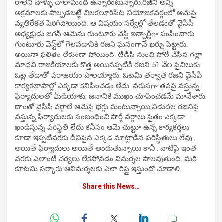
రాలేని వాళ్ళు చాలామంది ఉన్నారంటున్నారు.రజిని అన్ని
అక్రమాలకు పాల్పడబట్టే చిలకలూరిపేట నియోజకవర్గంలో ఆమెపై
వ్యతిరేకత పెరిగిపోయింది. ఆ విషయం సర్వేల్లో తేలడంతో వైసీపీ
అధ్యక్షుడు జగన్ ఆమెను గుంటూరు వెస్ట్ ఇన్చార్జ్‌గా పంపించారు.
గుంటూరు వెస్ట్‌లో గెలవడానికి రజని ఘనంగానే ఖర్చు పెట్టారు.
అయినా ఫలితం లేకుండా పోయింది. టీడీపీ నుంచి పోటీ చేసిన గల్లా
మాధవి రాజకీయాలకు కొత్త అయినప్పటికి రజని 51 వేల పైచిలుకు
ఓట్ల తేడాతో పరాజయం పాలయ్యారు. ఓటమి తర్వాత రజని వైసీపీ
కార్యకలాపాల్లో ఎక్కడా కనిపించడం లేదు. వరుసగా తనపై వస్తున్న
ఫిర్యాదులతో మీడియాకు, జనానికి ముఖం చూపించడమే మానేశారు.
దాంతో వైసీపీ వర్గాలే ఆమెపై భగ్గు మంటున్నాయి.విడుదల రజినిపై
వస్తున్న ఫిర్యాదులకు సంబంధించి పార్టీ వర్గాలు సైతం ఎక్కడా
ఖండిస్తున్న పరిస్థితి లేదు కనీసం ఆమె చుట్టూ ఉన్న కార్యకర్తలు
కూడా ఇప్పటివరకు దీనిపైన ఎక్కడ మాట్లాడిన పరిస్థితులు లేవు..
అయితే ఫిర్యాదులు అయితే అందుతున్నాయి కానీ.. వాటిపై ఇంత
వరకు ఎలాంటి చర్యలు లేకపోవడం విమర్శల పాలవుతుంది. మరి
కూటమి సర్కారు ఆవిమర్శలకు ఎలా రిప్లై ఇస్తుందో చూడాలి.
Share this News…