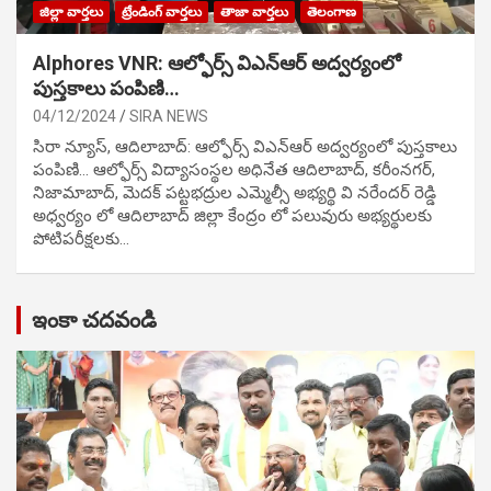
జిల్లా వార్తలు
ట్రేండింగ్ వార్తలు
తాజా వార్తలు
తెలంగాణ
Alphores VNR: ఆల్ఫోర్స్ విఎన్ఆర్ అద్వర్యంలో
పుస్తకాలు పంపిణి…
04/12/2024
SIRA NEWS
సిరా న్యూస్, ఆదిలాబాద్: ఆల్ఫోర్స్ విఎన్ఆర్ అద్వర్యంలో పుస్తకాలు
పంపిణి… ఆల్ఫోర్స్ విద్యాసంస్థల అధినేత ఆదిలాబాద్, కరీంనగర్,
నిజామాబాద్, మెదక్ పట్టభద్రుల ఎమ్మెల్సీ అభ్యర్థి వి నరేందర్ రెడ్డి
అధ్వర్యం లో ఆదిలాబాద్ జిల్లా కేంద్రం లో పలువురు అభ్యర్థులకు
పోటిప‌రీక్ష‌ల‌కు…
ఇంకా చదవండి