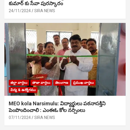
కుమార్ కు సేవా పురస్కారం
24/11/2024
SIRA NEWS
జిల్లా వార్తలు
తాజా వార్తలు
తెలంగాణ
ప్రముఖ వార్తలు
విద్య & ఉద్యోగము
MEO kola Narsimulu: విద్యార్థులు పఠ‌నాసక్తిని
పెంపొందించాలి : ఎంఈఓ కోల నర్సింలు
07/11/2024
SIRA NEWS