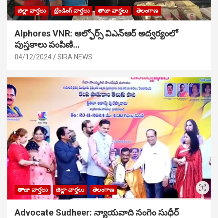
జిల్లా వార్తలు
ట్రేండింగ్ వార్తలు
తాజా వార్తలు
తెలంగాణ
Alphores VNR: ఆల్ఫోర్స్ విఎన్ఆర్ అద్వర్యంలో
పుస్తకాలు పంపిణి…
04/12/2024
SIRA NEWS
తాజా వార్తలు
జిల్లా వార్తలు
తెలంగాణ
Advocate Sudheer: న్యాయవాది సంగెం సుధీర్