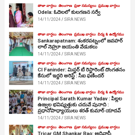
తాజా వార్తలు
తెలంగాణ
ప్రజా సమస్యలు
ప్రముఖ వార్తలు
Odela: ఓదెలలో కులగణన సర్వే
14/11/2024
SIRA NEWS
తాజా వార్తలు
తెలంగాణ
ప్రముఖ వార్తలు
విద్య & ఉద్యోగము
Sankarapatnam: శంకరపట్నంలో జవహర్
లాల్ నెహ్రూ జయంతి వేడుకలు
14/11/2024
SIRA NEWS
తాజా వార్తలు
తెలంగాణ
ప్రజా సమస్యలు
ప్రముఖ వార్తలు
CI Faninder: మిస్టర్ టి రెస్టారెంట్ దొంగతనం
కేసులో ఇద్దరి అరెస్ట్ : సీఐ ఫణిందర్
14/11/2024
SIRA NEWS
తాజా వార్తలు
తెలంగాణ
ప్రముఖ వార్తలు
విద్య & ఉద్యోగము
Principal Sarath Kumar Yadav : పిల్లల
ఉజ్వల భవిష్యత్తుకు చదువే పునాది :
ప్రధానోపాధ్యాయులు శరత్ కుమార్ యాదవ్
14/11/2024
SIRA NEWS
తాజా వార్తలు
తెలంగాణ
ప్రజా సమస్యలు
ప్రముఖ వార్తలు
Tricar GM Shankar Rao: ఆదివాసీ