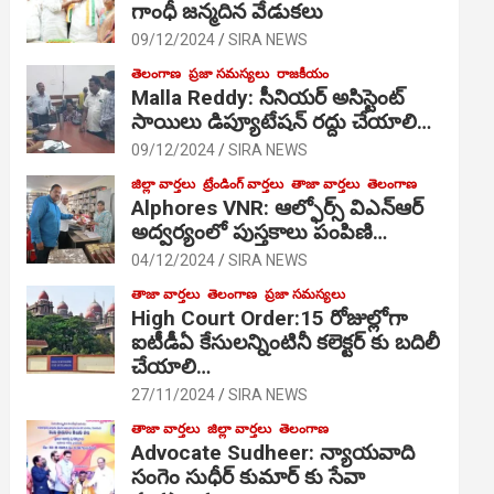
గాంధీ జ‌న్మ‌దిన వేడుక‌లు
09/12/2024
SIRA NEWS
తెలంగాణ
ప్రజా సమస్యలు
రాజకీయం
Malla Reddy: సీనియర్ అసిస్టెంట్
సాయిలు డిప్యూటేషన్ రద్దు చేయాలి…
09/12/2024
SIRA NEWS
జిల్లా వార్తలు
ట్రేండింగ్ వార్తలు
తాజా వార్తలు
తెలంగాణ
Alphores VNR: ఆల్ఫోర్స్ విఎన్ఆర్
అద్వర్యంలో పుస్తకాలు పంపిణి…
04/12/2024
SIRA NEWS
తాజా వార్తలు
తెలంగాణ
ప్రజా సమస్యలు
High Court Order:15 రోజుల్లోగా
ఐటీడీఏ కేసులన్నింటినీ కలెక్టర్ కు బదిలీ
చేయాలి…
27/11/2024
SIRA NEWS
తాజా వార్తలు
జిల్లా వార్తలు
తెలంగాణ
Advocate Sudheer: న్యాయవాది
సంగెం సుధీర్ కుమార్ కు సేవా