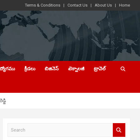
Terms & Conditions
Contact Us
About Us
Home
ఉద్యోగము
క్రీడలు
బిజినెస్
టెక్నాలజీ
ట్రావెల్
డ్డి
S
e
a