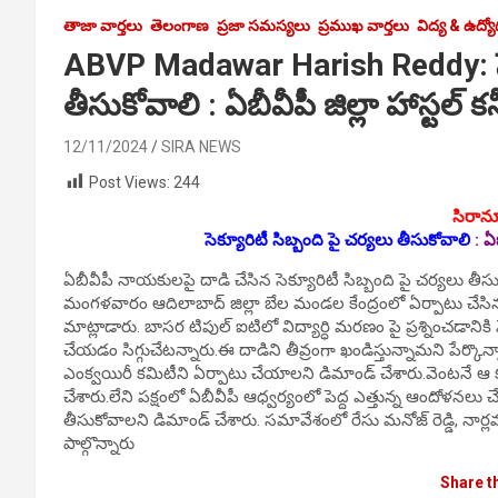
తాజా వార్తలు
తెలంగాణ
ప్రజా సమస్యలు
ప్రముఖ వార్తలు
విద్య & ఉద్
ABVP Madawar Harish Reddy: సెక్
తీసుకోవాలి : ఏబీవీపీ జిల్లా హాస్టల్ క
12/11/2024
SIRA NEWS
Post Views:
244
సిరాన్య
సెక్యూరిటీ సిబ్బంది పై చర్యలు తీసుకోవాలి
:
ఏబీ
ఏబీవీపీ నాయకులపై దాడి చేసిన సెక్యూరిటీ సిబ్బంది పై చర్యలు తీసుకోవ
మంగ‌ళ‌వారం ఆదిలాబాద్ జిల్లా బేల మండల కేంద్రంలో ఏర్పాటు చేసిన స‌
మాట్లాడారు. బాసర టిపుల్ ఐటిలో విద్యార్ధి మరణం పై ప్రశ్నించడానికి
చేయడం సిగ్గుచేటన్నారు.ఈ దాడిని తీవ్రంగా ఖండిస్తున్నామని పేర్క
ఎంక్వయిరీ కమిటీని ఏర్పాటు చేయాలని డిమాండ్ చేశారు.వెంటనే ఆ కుట
చేశారు.లేని పక్షంలో ఏబీవీపీ ఆధ్వర్యంలో పెద్ద ఎత్తున్న ఆందోళనల
తీసుకోవాలని డిమాండ్ చేశారు. స‌మావేశంలో రేసు మనోజ్ రెడ్డి, నార్ల
పాల్గొన్నారు
Share t