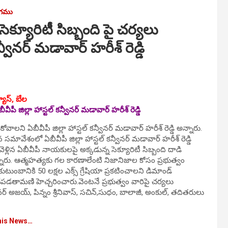
యోగము
యూరిటీ సిబ్బంది పై చర్యలు
న్వీనర్ మడావార్ హరీశ్ రెడ్డి
ూస్, బేల‌
వీపీ జిల్లా హాస్టల్ కన్వీనర్ మడావార్ హరీశ్ రెడ్డి
ాల‌ని ఏబీవీపీ జిల్లా హాస్టల్ కన్వీనర్ మడావార్ హరీశ్ రెడ్డి అన్నారు.
మావేశంలో ఏబీవీపీ జిల్లా హాస్టల్ కన్వీనర్ మడావార్ హరీశ్ రెడ్డి
 వెళ్లిన ఏబీవీపీ నాయకులపై అక్కడున్న సెక్యూరిటీ సిబ్బంది దాడి
ొన్నారు. ఆత్మహత్యకు గల కారణాలేంటి నిజానిజాల కోసం ప్రభుత్వం
ుంబానికి 50 లక్షల ఎక్స్ గ్రేషియా ప్రకటించాలని డిమాండ్
ు చేపడతామణి హెచ్చరించారు.వెంటనే ప్రభుత్వం వారిపై చర్యలు
వర్ అజయ్, పిన్నం శ్రీనివాస్, సచిన్,సుధం, బాలాజీ, అంకుల్, తదితరులు
his News…