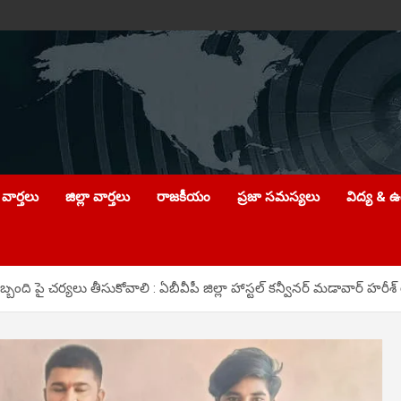
వార్తలు
జిల్లా వార్తలు
రాజకీయం
ప్రజా సమస్యలు
విద్య & 
ది పై చర్యలు తీసుకోవాలి : ఏబీవీపీ జిల్లా హాస్టల్ కన్వీనర్ మడావార్ హరీశ్ రె