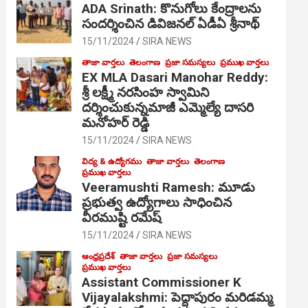
ADA Srinath: కొనుగోలు కేంద్రాల‌ను
సంద‌ర్శించిన డివిజనల్ ఏడీఏ శ్రీనాథ్
15/11/2024
SIRA NEWS
తాజా వార్తలు
తెలంగాణ
ప్రజా సమస్యలు
ప్రముఖ వార్తలు
EX MLA Dasari Manohar Reddy:
శ్రీ లక్ష్మీ నరసింహ స్వామిని
దర్శించుకున్నమాజీ ఎమ్మెల్యే దాసరి
మనోహర్ రెడ్డి
15/11/2024
SIRA NEWS
విద్య & ఉద్యోగము
తాజా వార్తలు
తెలంగాణ
ప్రముఖ వార్తలు
Veeramushti Ramesh: మూడు
ప్రభుత్వ ఉద్యోగాలు సాధించిన
వీరముష్టి రమేష్
15/11/2024
SIRA NEWS
ఆంధ్రప్రదేశ్
తాజా వార్తలు
ప్రజా సమస్యలు
ప్రముఖ వార్తలు
Assistant Commissioner K
Vijayalakshmi: పెద్దాపురం మరిడమ్మ