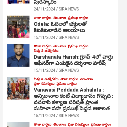
పురస్కారం
24/11/2024
SIRA NEWS
తాజా వార్తలు
తెలంగాణ
ప్రముఖ వార్తలు
Odela: ఓదెల‌లో భక్తులతో
కిటకిటలాడిన ఆల‌యాలు
15/11/2024
SIRA NEWS
తాజా వార్తలు
తెలంగాణ
ప్రముఖ వార్తలు
విద్య & ఉద్యోగము
Darshanala Harish:గ్రూప్-4లో వార్డు
ఆఫీసర్‌గా ఎంపికైన దర్శనాల హరీష్
15/11/2024
SIRA NEWS
విద్య & ఉద్యోగము
తాజా వార్తలు
తెలంగాణ
ప్రజా సమస్యలు
ప్రముఖ వార్తలు
Vanavasi Peddada Ashalata :
అన్నిదానాల కంటే విద్యాధానం గొప్పది :
వనవాసి కళ్యాణ పరిషత్ ప్రాంత
మహిళా సహ ప్రముఖ్ పెద్దడ ఆశాలత
15/11/2024
SIRA NEWS
తాజా వార్తలు
తెలంగాణ
ప్రజా సమస్యలు
ప్రముఖ వార్తలు