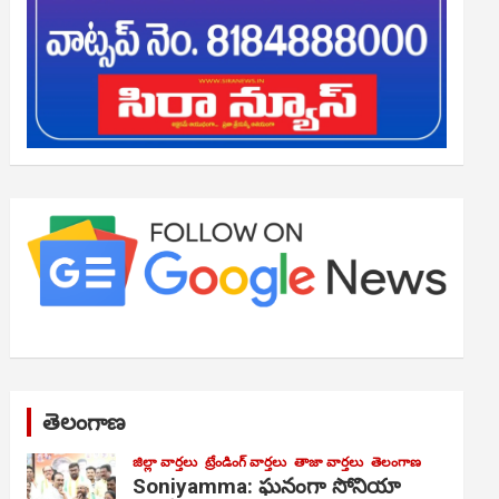
తెలంగాణ
జిల్లా వార్తలు
ట్రేండింగ్ వార్తలు
తాజా వార్తలు
తెలంగాణ
Soniyamma: ఘ‌నంగా సోనియా