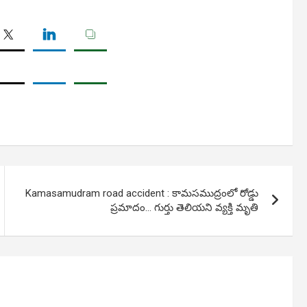
Kamasamudram road accident : కామసముద్రంలో రోడ్డు
ప్రమాదం… గుర్తు తెలియని వ్యక్తి మృతి