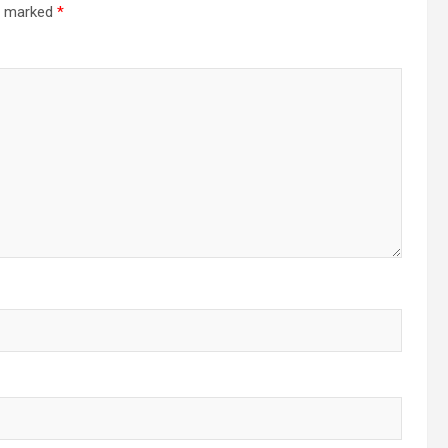
re marked
*