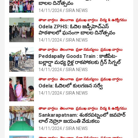
బాలల దినోత్సవం
14/11/2024
SIRA NEWS
తాజా వార్తలు
తెలంగాణ
ప్రముఖ వార్తలు
విద్య & ఉద్యోగము
Odela ZPHS: ఓదెల జ‌డ్పీహెచ్ఎస్
పాఠ‌శాల‌లో ఘనంగా బాలల దినోత్సవం
14/11/2024
SIRA NEWS
తాజా వార్తలు
తెలంగాణ
ప్రజా సమస్యలు
ప్రముఖ వార్తలు
Peddapally Goods Train : కాజీపేట-
బల్లార్షా మధ్య రైళ్ల రాకపోకలకు గ్రీన్ సిగ్నల్
14/11/2024
SIRA NEWS
తాజా వార్తలు
తెలంగాణ
ప్రజా సమస్యలు
ప్రముఖ వార్తలు
Odela: ఓదెలలో కులగణన సర్వే
14/11/2024
SIRA NEWS
తాజా వార్తలు
తెలంగాణ
ప్రముఖ వార్తలు
విద్య & ఉద్యోగము
Sankarapatnam: శంకరపట్నంలో జవహర్
లాల్ నెహ్రూ జయంతి వేడుకలు
14/11/2024
SIRA NEWS
తాజా వార్తలు
తెలంగాణ
ప్రజా సమస్యలు
ప్రముఖ వార్తలు