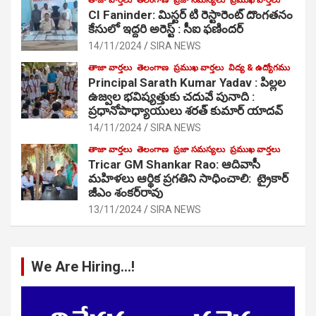
CI Faninder: మిస్టర్ టి రెస్టారెంట్ దొంగతనం
కేసులో ఇద్దరి అరెస్ట్ : సీఐ ఫణిందర్
14/11/2024
SIRA NEWS
తాజా వార్తలు
తెలంగాణ
ప్రముఖ వార్తలు
విద్య & ఉద్యోగము
Principal Sarath Kumar Yadav : పిల్లల
ఉజ్వల భవిష్యత్తుకు చదువే పునాది :
ప్రధానోపాధ్యాయులు శరత్ కుమార్ యాదవ్
14/11/2024
SIRA NEWS
తాజా వార్తలు
తెలంగాణ
ప్రజా సమస్యలు
ప్రముఖ వార్తలు
Tricar GM Shankar Rao: ఆదివాసీ
మహిళలు ఆర్థిక ప్రగతిని సాధించాలి: ట్రైకార్
జీఎం శంకర్‌రావు
13/11/2024
SIRA NEWS
We Are Hiring…!