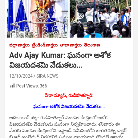
జిల్లా వార్తలు
ట్రేండింగ్ వార్తలు
తాజా వార్తలు
తెలంగాణ
Adv Ajay Kumar: ఘనంగా అశోక
విజయదశమి వేడుకలు…
12/10/2024
SIRA NEWS
Post Views:
366
సిరా న్యూస్, గుడిహత్నూర్:
ఘనంగా అశోక విజయదశమి వేడుకలు…
ఆదిలాబాద్ జిల్లా గుడిహత్నూర్ మండల కేంద్రంలో అశోక
విజయదశమి వేడుకలను ఘనంగా నిర్వహించారు. శనివారం ఈ
మేరకు మండల కేంద్రంలోని బస్టాండ్ సమీపంలోని భారతరత్న డాక్టర్
బి.ఆర్ అంబేద్కర్ విగ్రహానికి ప్రముఖ న్యాయవాది జొందలే అజయ్