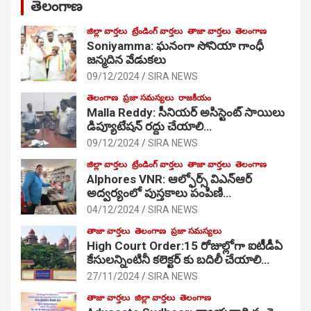
తెలంగాణ
జిల్లా వార్తలు
ట్రేండింగ్ వార్తలు
తాజా వార్తలు
తెలంగాణ
Soniyamma: ఘ‌నంగా సోనియా గాంధీ
జ‌న్మ‌దిన వేడుక‌లు
09/12/2024
SIRA NEWS
తెలంగాణ
ప్రజా సమస్యలు
రాజకీయం
Malla Reddy: సీనియర్ అసిస్టెంట్ సాయిలు
డిప్యూటేషన్ రద్దు చేయాలి…
09/12/2024
SIRA NEWS
జిల్లా వార్తలు
ట్రేండింగ్ వార్తలు
తాజా వార్తలు
తెలంగాణ
Alphores VNR: ఆల్ఫోర్స్ విఎన్ఆర్
అద్వర్యంలో పుస్తకాలు పంపిణి…
04/12/2024
SIRA NEWS
తాజా వార్తలు
తెలంగాణ
ప్రజా సమస్యలు
High Court Order:15 రోజుల్లోగా ఐటీడీఏ
కేసులన్నింటినీ కలెక్టర్ కు బదిలీ చేయాలి…
27/11/2024
SIRA NEWS
తాజా వార్తలు
జిల్లా వార్తలు
తెలంగాణ