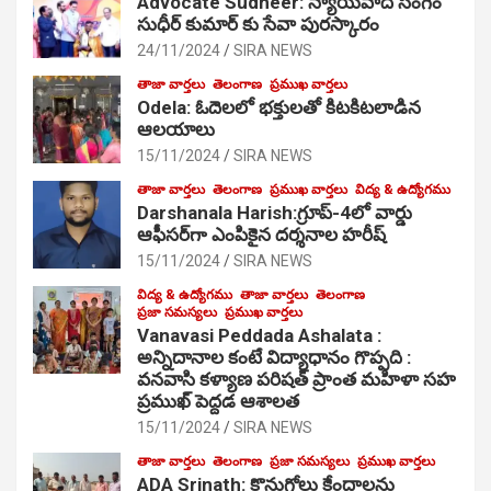
Advocate Sudheer: న్యాయవాది సంగెం
సుధీర్ కుమార్ కు సేవా పురస్కారం
24/11/2024
SIRA NEWS
తాజా వార్తలు
తెలంగాణ
ప్రముఖ వార్తలు
Odela: ఓదెల‌లో భక్తులతో కిటకిటలాడిన
ఆల‌యాలు
15/11/2024
SIRA NEWS
తాజా వార్తలు
తెలంగాణ
ప్రముఖ వార్తలు
విద్య & ఉద్యోగము
Darshanala Harish:గ్రూప్-4లో వార్డు
ఆఫీసర్‌గా ఎంపికైన దర్శనాల హరీష్
15/11/2024
SIRA NEWS
విద్య & ఉద్యోగము
తాజా వార్తలు
తెలంగాణ
ప్రజా సమస్యలు
ప్రముఖ వార్తలు
Vanavasi Peddada Ashalata :
అన్నిదానాల కంటే విద్యాధానం గొప్పది :
వనవాసి కళ్యాణ పరిషత్ ప్రాంత మహిళా సహ
ప్రముఖ్ పెద్దడ ఆశాలత
15/11/2024
SIRA NEWS
తాజా వార్తలు
తెలంగాణ
ప్రజా సమస్యలు
ప్రముఖ వార్తలు
ADA Srinath: కొనుగోలు కేంద్రాల‌ను