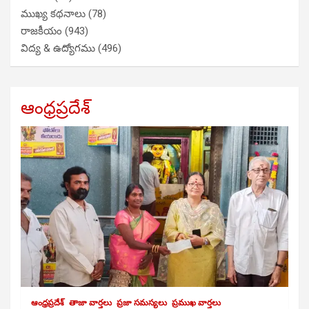
ముఖ్య కథనాలు
(78)
రాజకీయం
(943)
విద్య & ఉద్యోగము
(496)
ఆంధ్రప్రదేశ్
ఆంధ్రప్రదేశ్
తాజా వార్తలు
ప్రజా సమస్యలు
ప్రముఖ వార్తలు