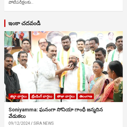
పోటిప‌రీక్ష‌ల‌కు…
ఇంకా చదవండి
జిల్లా వార్తలు
ట్రేండింగ్ వార్తలు
తాజా వార్తలు
తెలంగాణ
Soniyamma: ఘ‌నంగా సోనియా గాంధీ జ‌న్మ‌దిన
వేడుక‌లు
09/12/2024
SIRA NEWS