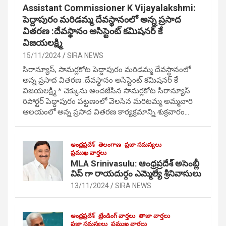
Assistant Commissioner K Vijayalakshmi:
పెద్దాపురం మరిడమ్మ దేవస్థానంలో అన్న ప్రసాద
వితరణ :దేవస్థానం అసిస్టెంట్ కమిషనర్ కే
విజయలక్ష్మి
15/11/2024
SIRA NEWS
సిరాన్యూస్, సామర్లకోట పెద్దాపురం మరిడమ్మ దేవస్థానంలో
అన్న ప్రసాద వితరణ :దేవస్థానం అసిస్టెంట్ కమిషనర్ కే
విజయలక్ష్మి * చెక్కును అందజేసిన సామర్లకోట సిరాన్యూస్
రిపోర్టర్ పెద్దాపురం పట్టణంలో వెలసిన మరిటమ్మ అమ్మవారి
ఆలయంలో అన్న ప్రసాద వితరణ కార్యక్రమాన్ని శుక్రవారం…
ఆంధ్రప్రదేశ్
తెలంగాణ
ప్రజా సమస్యలు
ప్రముఖ వార్తలు
MLA Srinivasulu: ఆంధ్రప్రదేశ్ అసెంబ్లీ
విప్ గా రాయదుర్గం ఎమ్మెల్యే శ్రీనివాసులు
13/11/2024
SIRA NEWS
ఆంధ్రప్రదేశ్
ట్రేండింగ్ వార్తలు
తాజా వార్తలు
ప్రజా సమస్యలు
ప్రముఖ వార్తలు