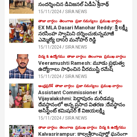
సంద‌ర్శించిన డివిజనల్ ఏడీఏ శ్రీనాథ్
15/11/2024
SIRA NEWS
తాజా వార్తలు
తెలంగాణ
ప్రజా సమస్యలు
ప్రముఖ వార్తలు
EX MLA Dasari Manohar Reddy: శ్రీ లక్ష్మీ
నరసింహ స్వామిని దర్శించుకున్నమాజీ
ఎమ్మెల్యే దాసరి మనోహర్ రెడ్డి
15/11/2024
SIRA NEWS
విద్య & ఉద్యోగము
తాజా వార్తలు
తెలంగాణ
ప్రముఖ వార్తలు
Veeramushti Ramesh: మూడు ప్రభుత్వ
ఉద్యోగాలు సాధించిన వీరముష్టి రమేష్
15/11/2024
SIRA NEWS
ఆంధ్రప్రదేశ్
తాజా వార్తలు
ప్రజా సమస్యలు
ప్రముఖ వార్తలు
Assistant Commissioner K
Vijayalakshmi: పెద్దాపురం మరిడమ్మ
దేవస్థానంలో అన్న ప్రసాద వితరణ :దేవస్థానం
అసిస్టెంట్ కమిషనర్ కే విజయలక్ష్మి
15/11/2024
SIRA NEWS
తాజా వార్తలు
తెలంగాణ
ప్రముఖ వార్తలు
విద్య & ఉద్యోగము
Kalvasrirampur: కాల్వశ్రీరాంపూర్లో ఘనంగా