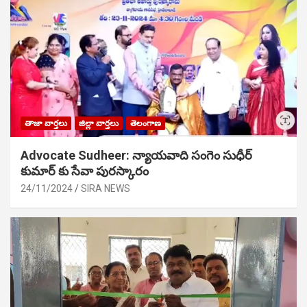
తాజా వార్తలు
జిల్లా వార్తలు
తెలంగాణ
Advocate Sudheer: న్యాయవాది సంగెం సుధీర్
కుమార్ కు సేవా పురస్కారం
24/11/2024
SIRA NEWS