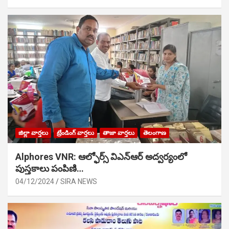
జిల్లా వార్తలు
ట్రేండింగ్ వార్తలు
తాజా వార్తలు
తెలంగాణ
Alphores VNR: ఆల్ఫోర్స్ విఎన్ఆర్ అద్వర్యంలో
పుస్తకాలు పంపిణి…
04/12/2024
SIRA NEWS