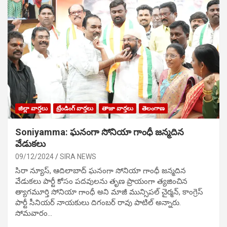
జిల్లా వార్తలు
ట్రేండింగ్ వార్తలు
తాజా వార్తలు
తెలంగాణ
Soniyamma: ఘ‌నంగా సోనియా గాంధీ జ‌న్మ‌దిన
వేడుక‌లు
09/12/2024
SIRA NEWS
సిరా న్యూస్, ఆదిలాబాద్ ఘ‌నంగా సోనియా గాంధీ జ‌న్మ‌దిన
వేడుక‌లు పార్టీ కోసం ప‌ద‌వుల‌ను తృణ ప్రాయంగా త్య‌జించిన
త్యాగమూర్తి సోనియా గాంధీ అని మాజీ మున్సిప‌ల్ చైర్మ‌న్, కాంగ్రెస్
పార్టీ సీనియ‌ర్ నాయ‌కులు దిగంబ‌ర్ రావు పాటిల్ అన్నారు.
సోమవారం…