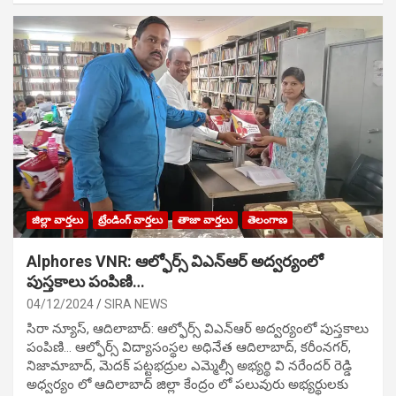
జిల్లా వార్తలు
ట్రేండింగ్ వార్తలు
తాజా వార్తలు
తెలంగాణ
Alphores VNR: ఆల్ఫోర్స్ విఎన్ఆర్ అద్వర్యంలో
పుస్తకాలు పంపిణి…
04/12/2024
SIRA NEWS
సిరా న్యూస్, ఆదిలాబాద్: ఆల్ఫోర్స్ విఎన్ఆర్ అద్వర్యంలో పుస్తకాలు
పంపిణి… ఆల్ఫోర్స్ విద్యాసంస్థల అధినేత ఆదిలాబాద్, కరీంనగర్,
నిజామాబాద్, మెదక్ పట్టభద్రుల ఎమ్మెల్సీ అభ్యర్థి వి నరేందర్ రెడ్డి
అధ్వర్యం లో ఆదిలాబాద్ జిల్లా కేంద్రం లో పలువురు అభ్యర్థులకు