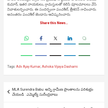
కుమార్, ఇతర నాయకులు, గ్రామస్తులతో కలిసి పూలమాలలు వేసి
నివాళులర్పించారు. ఈ సందర్భంగా పంచశీల్, త్రీశరన్ గావించారు.
అనంతరం పంచశీల్ జెండాను ఆవిష్కరించారు.
Share this News…
Tags:
Adv Ajay Kumar
,
Ashoka Vijaya Dashami
Post
MLA Surendra Babu: అన్ని గ్రామీణ ప్రాంతాలను పరిశుభ్రం
navigation
చేయండి : ఎమ్మెల్యే సురేంద్రబాబు